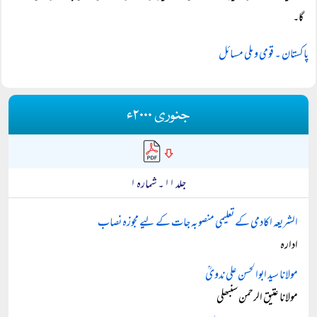
گا۔
پاکستان ۔ قومی و ملی مسائل
جنوری ۲۰۰۰ء
جلد ۱۱ ۔ شمارہ ۱
الشریعہ اکادمی کے تعلیمی منصوبہ جات کے لیے مجوزہ نصاب
ادارہ
مولانا سید ابوالحسن علی ندویؒ
مولانا عتیق الرحمن سنبھلی