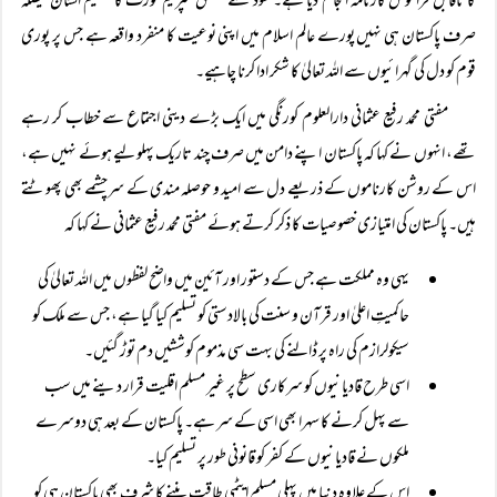
کا ناقابل فراموش کارنامہ انجام دیا ہے۔ سود سے متعلق سپریم کورٹ کا عظیم الشان فیصلہ
صرف پاکستان ہی نہیں پورے عالم اسلام میں اپنی نوعیت کا منفرد واقعہ ہے جس پر پوری
قوم کو دل کی گہرائیوں سے اللہ تعالیٰ کا شکر ادا کرنا چاہیے۔
مفتی محمد رفیع عثمانی دارالعلوم کورنگی میں ایک بڑے دینی اجتماع سے خطاب کر رہے
تھے، انہوں نے کہا کہ پاکستان اپنے دامن میں صرف چند تاریک پہلو لیے ہوئے نہیں ہے،
اس کے روشن کارناموں کے ذریعے دل سے امید و حوصلہ مندی کے سرچشمے بھی پھوٹتے
ہیں۔ پاکستان کی امتیازی خصوصیات کا ذکر کرتے ہوئے مفتی محمد رفیع عثمانی نے کہا کہ
یہی وہ مملکت ہے جس کے دستور اور آئین میں واضح لفظوں میں اللہ تعالیٰ کی
حاکمیتِ اعلیٰ اور قرآن و سنت کی بالادستی کو تسلیم کیا گیا ہے، جس سے ملک کو
سیکولرازم کی راہ پر ڈالنے کی بہت سی مذموم کوششیں دم توڑ گئیں۔
اسی طرح قادیانیوں کو سرکاری سطح پر غیر مسلم اقلیت قرار دینے میں سب
سے پہل کرنے کا سہرا بھی اسی کے سر ہے۔ پاکستان کے بعد ہی دوسرے
ملکوں نے قادیانیوں کے کفر کو قانونی طور پر تسلیم کیا۔
اس کے علاوہ دنیا میں پہلی مسلم ایٹمی طاقت بننے کا شرف بھی پاکستان ہی کو