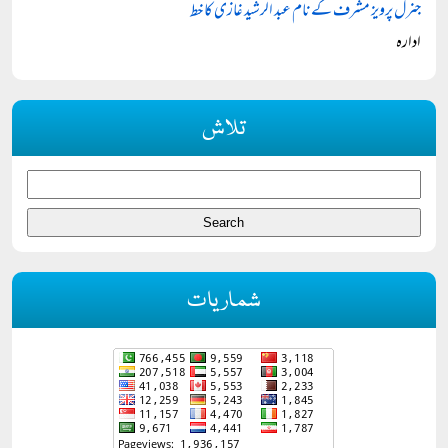
جنرل پرویز مشرف کے نام عبد الرشید غازی کا خط
ادارہ
تلاش
شماریات