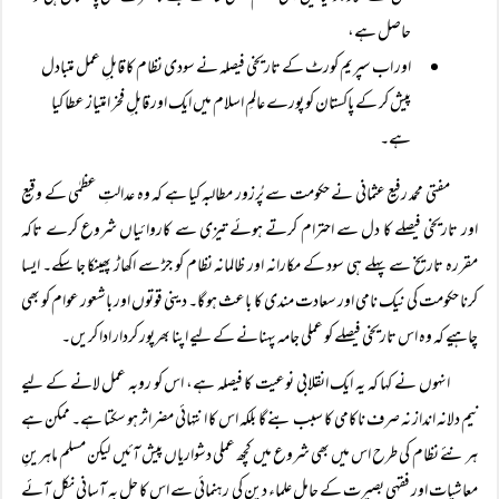
حاصل ہے،
اور اب سپریم کورٹ کے تاریخی فیصلہ نے سودی نظام کا قابلِ عمل متبادل
پیش کر کے پاکستان کو پورے عالمِ اسلام میں ایک اور قابلِ فخر امتیاز عطا کیا
ہے۔
مفتی محمد رفیع عثمانی نے حکومت سے پُرزور مطالبہ کیا ہے کہ وہ عدالتِ عظمٰی کے وقیع
اور تاریخی فیصلے کا دل سے احترام کرتے ہوئے تیزی سے کاروائیاں شروع کرے تاکہ
مقررہ تاریخ سے پہلے ہی سود کے مکارانہ اور ظالمانہ نظام کو جڑ سے اکھاڑ پھینکا جا سکے۔ ایسا
کرنا حکومت کی نیک نامی اور سعادت مندی کا باعث ہو گا۔ دینی قوتوں اور باشعور عوام کو بھی
چاہیے کہ وہ اس تاریخی فیصلے کو عملی جامہ پہنانے کے لیے اپنا بھرپور کردار ادا کریں۔
انہوں نے کہا کہ یہ ایک انقلابی نوعیت کا فیصلہ ہے، اس کو روبہ عمل لانے کے لیے
نیم دلانہ انداز نہ صرف ناکامی کا سبب بنے گا بلکہ اس کا انتہائی مضر اثر ہو سکتا ہے۔ ممکن ہے
ہر نئے نظام کی طرح اس میں بھی شروع میں کچھ عملی دشواریاں پیش آئیں لیکن مسلم ماہرینِ
معاشیات اور فقہی بصیرت کے حامل علماء دین کی رہنمائی سے اس کا حل بہ آسانی نکل آئے