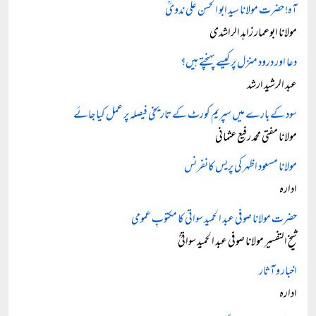
آہ! حضرت مولانا سید ابو الحسن علی ندویؒ
مولانا ابوعمار زاہد الراشدی
دعا اور درود منزل پر کیسے پہنچتے ہیں؟
عبد الرشید ارشد
سود کے بارے میں سپریم کورٹ کے تاریخی فیصلہ پر عمل کیا جائے
مولانا مفتی محمد رفیع عثمانی
مولانا مسعود اظہر کی پریس کانفرنس
ادارہ
حضرت مولانا صوفی عبد الحمید سواتی کا مکتوبِ عمومی
شیخ التفسیر مولانا صوفی عبد الحمید سواتیؒ
اخبار و آثار
ادارہ