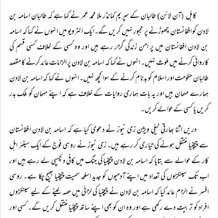
کابل
آن لائن) طالبان کے سپریم کمانڈر ملا محمد عمر نے کہا ہے کہ طالبان اسامہ بن
(
لادن کو افغانستان چھوڑنے پر مجبور نہیں کریں گے۔ ایک انٹرویو میں انہوں نے کہا کہ اسامہ
بن لادن افغانستان میں پر اَمن زندگی گزار رہے ہیں اور وہ کسی کے خلاف کسی قسم کی
کاروائی کرنے میں ملوث نہیں۔ انہوں نے کہا کہ اسامہ بن لادن پر الزامات عائد کرنے کا مقصد
طالبان حکومت اور اسلام کو بدنام کرنے کے سوا کچھ نہیں۔ انہوں نے کہا کہ اسامہ بن لادن
ہمارے مہمان ہیں اور یہ بات ہماری روایات کے خلاف ہے کہ اپنے مہمان کو ملک بدر
کریں یا کسی کے حوالے کریں۔
دریں اثنا بھارتی ٹیلی ویژن زی نیوز نے دعویٰ کیا ہے کہ اسامہ بن لادن افغانستان
سے چیچنیا منتقل ہونے کی تیاری کر رہے ہیں۔ زی نیوز نے روسی فوج کے ایک سینئر اہل
کار کے حوالے سے بتایا کہ اسامہ بن لادن چیچنیا کی جنگ میں کافی دلچسپی لے رہے ہیں اور
اب تک سینکڑوں کی تعداد میں اپنے آدمیوں کو جدید اسلحہ سمیت چیچنیا بھیج چکا ہے۔ روسی
افسر نے الزام عائد کیا کہ اسامہ بن لادن نے چیچنیا کی لڑائی میں حصہ لینے کے لیے سینکڑوں
افراد کو تربیت دے رکھی ہے اور وہ ان کو بھی اپنے ساتھ چیچنیا منتقل کریں گے۔ کسی اور