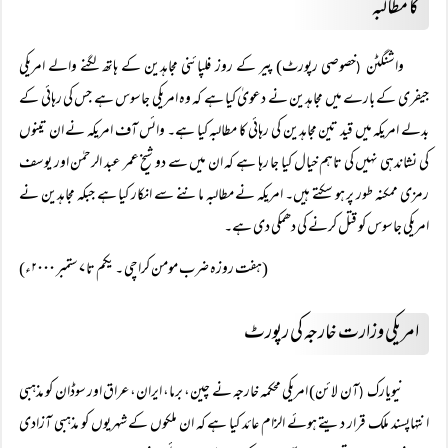
کا مطالبہ
واشنگٹن
خصوصی رپورٹ) پیر کے روز فلپائنی مجاہدین کے ہاتھ لگنے والے امریکی
(
جیفری کے بارے میں مجاہدین نے دعویٰ کیا ہے کہ وہ امریکی جاسوس ہے جس کی رہائی کے
بدلے امریکہ میں قید تین مجاہدین کی رہائی کا مطالبہ کیا ہے۔ وائس آف امریکہ نے ان تینوں
کی نشاندہی نہیں کی تاہم خیال کیا جا رہا ہے کہ ان میں سے دو شیخ عمر عبد الرحمٰن اور یوسف
رمزی ممکنہ طور پر ہو سکتے ہیں۔ امریکہ نے مطالبہ ماننے سے انکار کیا ہے جبکہ مجاہدین نے
امریکی جاسوس کو قتل کرنے کی دھمکی دی ہے۔
(ہفت روزہ ضرب مومن کراچی ۔ یکم تا ۷ ستمبر ۲۰۰۰ء)
امریکی وزارت خارجہ کی رپورٹ
نیویارک
آن لائن) امریکی محکمہ خارجہ نے چین، برما، ایران، عراق اور سوڈان کو مذہبی
(
انتہاپسند ملک قرار دیتے ہوئے الزام عائد کیا ہے کہ ان ملکوں کے شہریوں کو مذہبی آزادی