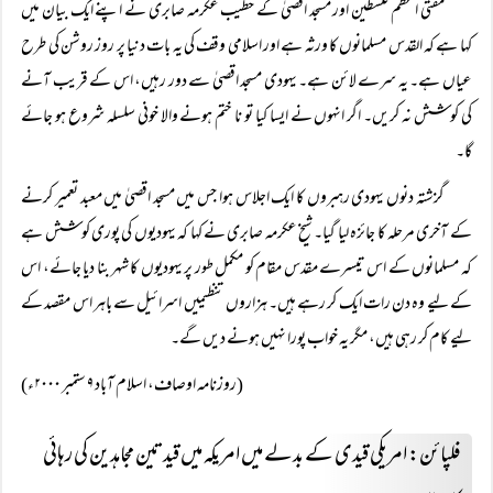
مفتی اعظم فلسطین اور مسجد اقصیٰ کے خطیب عکرمہ صابری نے اپنے ایک بیان میں
کہا ہے کہ القدس مسلمانوں کا ورثہ ہے اور اسلامی وقف کی یہ بات دنیا پر روز روشن کی طرح
عیاں ہے۔ یہ سرے لائن ہے۔ یہودی مسجد اقصیٰ سے دور رہیں، اس کے قریب آنے
کی کوشش نہ کریں۔ اگر انہوں نے ایسا کیا تو نا ختم ہونے والا خونی سلسلہ شروع ہو جائے
گا۔
گزشتہ دنوں یہودی رہبروں کا ایک اجلاس ہوا جس میں مسجد اقصیٰ میں معبد تعمیر کرنے
کے آخری مرحلہ کا جائزہ لیا گیا۔ شیخ عکرمہ صابری نے کہا کہ یہودیوں کی پوری کوشش ہے
کہ مسلمانوں کے اس تیسرے مقدس مقام کو مکمل طور پر یہودیوں کا شہر بنا دیا جائے، اس
کے لیے وہ دن رات ایک کر رہے ہیں۔ ہزاروں تنظیمیں اسرائیل سے باہر اس مقصد کے
لیے کام کر رہی ہیں، مگر یہ خواب پورا نہیں ہونے دیں گے۔
(روزنامہ اوصاف، اسلام آباد ۹ ستمبر ۲۰۰۰ء)
فلپائن: امریکی قیدی کے بدلے میں امریکہ میں قید تین مجاہدین کی رہائی