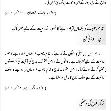
ذرائع نے زی نیوز کے اس دعوے کی تصدیق نہیں کی۔
(روزنامہ نوائے وقت لاہور ۔ ۱۰ ستمبر ۲۰۰۰ء)
تمام مذاہب کو یکساں قرار دینے کا تصور انسانیت کے لیے خطرناک
ہے ۔ ویٹی کن
روم
این این آئی) ویٹیکن نے کہا ہے کہ تمام مذاہب کو یکساں قرار دینے کا تصور
(
انسانیت کے لیے خطرناک ہے۔ ویٹیکن نے رومن کیتھولک چرچ کی فوقیت کی کوششوں
پر تنقید کرتے ہوئے کہا کہ رومن کیتھولک چرچ کا تمام مذاہب کو یکساں قرار دینے کا موقف
انسانیت کے لیے مہلک نتائج کا حامل ہو سکتا ہے۔
(روزنامہ جنگ لاہور ۔ ۸ ستمبر ۲۰۰۰ء)
ترک فوج کی دھمکی