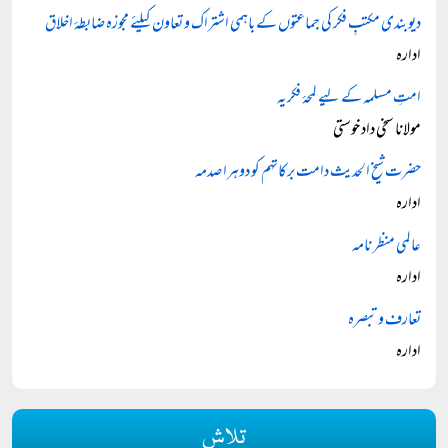
دیوبندی مکتبِ فکر کی جماعتوں کے باہمی اشتراک و تعاون کیلئے مجوزہ ضابطۂ اخلاق
ادارہ
امتِ مسلمہ کے لیے لمحۂ فکریہ
مولانا سخی داد خوستی
حضرت شیخ الحدیث دامت برکاتہم کو دوہرا صدمہ
ادارہ
عالمی منظر نامہ
ادارہ
تعارف و تبصرہ
ادارہ
تلاش