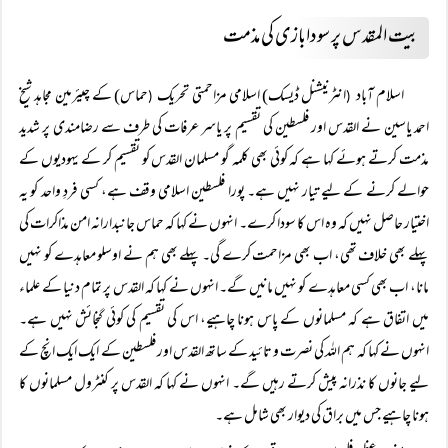
بیت المقدس پر سودابازی کی مذمت
اسلام آباد
انٹرنیشنل ڈیسک) اسلامی مزاحمتی تحریک
حماس) کے چیئرمین مجاہد شیخ
(
(
احمد یاسین نے القدس اور فلسطین کی تقسیم پر یاسر عرفات کی طرف سے رضامندی پر شدید
مذمت کرتے ہوئے کہا ہے کہ کوئی بھی کلمہ گو مسلمان القدس کو تقسیم کر کے یہودیوں کے
حوالے کرنے کے لیے تیار نہیں ہے۔ پورا فلسطین اسلامی وقف ہے، کسی فردِ واحد کو یہ
اختیار حاصل نہیں کہ وہ اس کا سودا کرے۔ انہوں نے کہا کہ حماس جانبدارانہ امن مذاکرات کی
پہلے بھی خلاف تھی، اب بھی مزاحمت کرے گی۔ پہلے بھی ہم نے اوسلو معاہدے کو نہیں
مانا، اب بھی کسی معاہدے کو نہیں مانیں گے۔ انہوں نے کہا کہ القدس پر تمام دنیا کے علماء
میں اتفاق ہے کہ مسلمانوں کے پاس ہونا چاہیے، اس کی تقسیم کی کوئی گنجائش نہیں ہے۔
انہوں نے کہا کہ ہم اللہ کی نصرت و تائید کے ساتھ القدس اور فلسطین کے ایک ایک انچ کے
لیے جانوں کا نذرانہ پیش کرتے رہیں گے۔ انہوں نے کہا کہ القدس پر کنٹرول مسلمانوں کا
ہونا چاہیے جس میں براق کی دیوار بھی شامل ہے۔