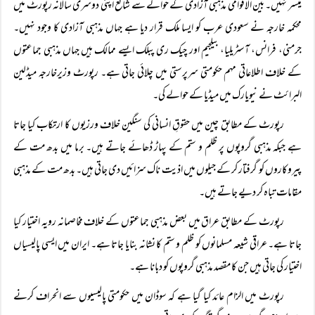
میسر نہیں۔ بین الاقوامی مذہبی آزادی کے حوالے سے شائع اپنی دوسری سالانہ رپورٹ میں
محکمہ خارجہ نے سعودی عرب کو ایسا ملک قرار دیا ہے جہاں مذہبی آزادی کا وجود نہیں۔
جرمنی، فرانس، آسٹریلیا، بیلجیم اور چیک ری پبلک ایسے ممالک ہیں جہاں مذہبی جماعتوں
کے خلاف اطلاعاتی مہم حکومتی سرپرستی میں چلائی جاتی ہے۔ رپورٹ وزیرخارجہ میڈلین
البرائٹ نے نیویارک میں میڈیا کے حوالے کی۔
رپورٹ کے مطابق چین میں حقوقِ انسانی کی سنگین خلاف ورزیوں کا ارتکاب کیا جاتا
ہے جبکہ مذہبی گروپوں پر ظلم و ستم کے پہاڑ ڈھائے جاتے ہیں۔ برما میں بدھ مت کے
پیروکاروں کو گرفتار کر کے جیلوں میں اذیت ناک سزائیں دی جاتی ہیں۔ بدھ مت کے مذہبی
مقامات تباہ کر دیے جاتے ہیں۔
رپورٹ کے مطابق عراق میں بعض مذہبی جماعتوں کے خلاف مخاصمانہ رویہ اختیار کیا
جاتا ہے۔ عراقی شیعہ مسلمانوں کو ظلم و ستم کا نشانہ بنایا جاتا ہے۔ ایران میں ایسی پالیسیاں
اختیار کی جاتی ہیں جن کا مقصد مذہبی گروپوں کو دبانا ہے۔
رپورٹ میں الزام عائد کیا گیا ہے کہ سوڈان میں حکومتی پالیسیوں سے انحراف کرنے