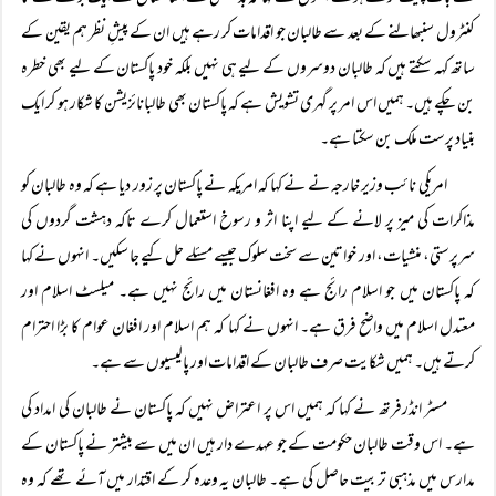
کنٹرول سنبھالنے کے بعد سے طالبان جو اقدامات کر رہے ہیں ان کے پیشِ نظر ہم یقین کے
ساتھ کہہ سکتے ہیں کہ طالبان دوسروں کے لیے ہی نہیں بلکہ خود پاکستان کے لیے بھی خطرہ
بن چکے ہیں۔ ہمیں اس امر پر گہری تشویش ہے کہ پاکستان بھی طالبانائزیشن کا شکار ہو کر ایک
بنیاد پرست ملک بن سکتا ہے۔
امریکی نائب وزیر خارجہ نے نے کہا کہ امریکہ نے پاکستان پر زور دیا ہے کہ وہ طالبان کو
مذاکرات کی میز پر لانے کے لیے اپنا اثر و رسوخ استعمال کرے تاکہ دہشت گردوں کی
سرپرستی، منشیات، اور خواتین سے سخت سلوک جیسے مسئلے حل کیے جا سکیں۔ انہوں نے کہا
کہ پاکستان میں جو اسلام رائج ہے وہ افغانستان میں رائج نہیں ہے۔ میلسٹ اسلام اور
معتدل اسلام میں واضح فرق ہے۔ انہوں نے کہا کہ ہم اسلام اور افغان عوام کا بڑا احترام
کرتے ہیں۔ ہمیں شکایت صرف طالبان کے اقدامات اور پالیسیوں سے ہے۔
مسٹر انڈرفرتھ نے کہا کہ ہمیں اس پر اعتراض نہیں کہ پاکستان نے طالبان کی امداد کی
ہے۔ اس وقت طالبان حکومت کے جو عہدے دار ہیں ان میں سے بیشتر نے پاکستان کے
مدارس میں مذہبی تربیت حاصل کی ہے۔ طالبان یہ وعدہ کر کے اقتدار میں آئے تھے کہ وہ