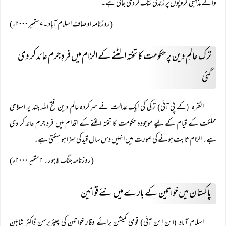
والے مذہبی گروپوں پر زندگی تنگ کر دی جاتی ہے۔
(روزنامہ اوصاف اسلام آباد ۔ ۷ ستمبر ۲۰۰۰ء)
ترک عالمِ دین پر حکومت کا تختہ الٹنے کے الزام میں فردِ جرم عائد کر دی
گئی
انقرہ
کے پی آئی) ترکی کی ایک عدالت نے سرکردہ عالم دین فتح اللہ بلند پر اسلامی
(
مملکت کے قیام کے لیے موجودہ حکومت کا تختہ الٹنے کے اقدام میں فرد جرم عائد کر دی
ہے۔ الزام ثابت ہونے کی صورت میں انہیں دس سال قید کی سزا ہو سکتی ہے۔
(روزنامہ جنگ لاہور ۔ ۲ ستمبر ۲۰۰۰ء)
پاکستان میں خواتین کے بارے میں نئے قوانین
اسلام آباد
این این آئی) قومی کمیشن برائے وقار خواتین کی چیئرپرسن ڈاکٹر شاہین
(