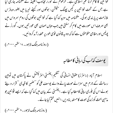
خواتین کا کام کرنا غیر اسلامی ہے۔ خرطوم کے گورنر مجذوب الخلیفہ نے حکمنامہ جاری کیا
ہے جس کے تحت خواتین پر گیس پمپنگ سٹیشن، ہوٹلوں اور کیفے ٹیریا میں بطور ویٹرس
ملازمت پر پابندی ہو گی۔ حکمنامہ میں مزید کہا گیا ہے کہ خواتین ہوٹلوں کی روم سروس میں
بھی صرف اس صورت میں کام کر سکتی ہیں جب وہاں مہمان بھی عورتیں ہوں۔ گورنر نے
پولیس اور مقامی حکومتوں سے کہا کہ وہ یہ قانون فوی طور پر عملدرآمد کروائیں۔
(روزنامہ جنگ لاہور ۔ ۱۷ ستمبر ۲۰۰۰ء)
یوسف کذاب کی رہائی کا مطالبہ
اسلام آباد
رائٹرز) حقوقِ انسانی کی تنظیم ایمنسٹی انٹرنیشنل نے پاکستان میں توہینِ
(
رسالتؐ کے جرم میں سزائے موت پانے والے یوسف علی کو ’’ضمیر کا قیدی‘‘ قرار دیتے
ہوئے اس کی فوری رہائی کا مطالبہ کیا ہے۔ ایمنسٹی کے بیان میں کہا گیا ہے کہ ایسے قوانین جو
مذہبی بحث کو زندگی موت کا مسئلہ بنا دیں، انہیں ختم کیا جائے۔
(روزنامہ جنگ لاہور ۔ ۸ ستمبر ۲۰۰۰ء)