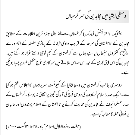
وسطی ایشیا میں مجاہدین کی سرگرمیاں
بشکیک
انٹرنیشنل ڈیسک) کرغستان سے ملنے والی تازہ ترین اطلاعات کے مطابق
(
مجاہدین کے تاجکستان کی سرحد کے قریب وادی فرغانہ کے پہاڑی سلسلہ کے اہم درے
اراشخ کا کنٹرول سنبھال لیا ہے جہاں سے کرغستان کے نیم فوجی دستے فرار ہو گئے ہیں۔
مجاہدین کی اس پیش قدمی کے بعد اس حساس علاقے میں سرکاری فوج مکمل طور پر پسپا ہو چکی
ہے۔
دوسری جانب کرغستان میں وسطِ ایشیا کے کمیونسٹ سربراہوں کا اجلاس ختم ہو گیا
ہے۔ ازبک صدر اسلام کریموف کی روسی فوج کی آمد کی تجویز پر اتفاق نہ ہو سکا۔ کرغستان کے
صدر عسکرائیوف نے مجاہدین کی حمایت کرنے پر تاجکستان کے اسلام پسندوں اور طالبان
پر فضائی حملہ کا مطالبہ کیا ہے۔
(ہفت روزہ الہلال اسلام آباد ۔ ۲۵ تا ۳۱ اگست ۲۰۰۰ء)