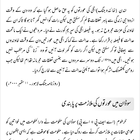
لندن
نمائندہ جنگ) اٹلی کی عورتوں کو یہ حق حاصل ہو گیا ہے کہ وہ دن کے وقت
(
ازدواجی زندگی سے باہر تعلقات قائم کر سکتی ہیں لیکن رات کو انہیں گھر آنا ہو گا تاکہ ان کے
خاوند کی عزت مجروح نہ ہو۔ یہ فیصلہ اٹلی کی سپریم کورٹ نے دیا۔ مرد ججوں نے ایک ماتحت
عدالت کا فیصلہ برقرار رکھا ہے۔ عدالت نے کہا کہ اٹلی میں عورتیں دن کے وقت خاوندوں
سے بیوفائی تو کر سکتی ہیں لیکن اگر رات کو گھر لوٹ آئیں تو وہ ’’زنا‘‘ کی مرتکب نہیں
ہوتیں۔ اٹلی میں ۱۹۶۸ء تک دوسرے مردوں سے جنسی تعلقات مجرمانہ اقدام تھا لیکن جب
رومن کیتھولک اثر کم ہوا تو اسے آئینی عدالت نے آئین سے خارج کر دیا۔
(روزنامہ جنگ لاہور ۔ ۱۱ ستمبر ۲۰۰۰ء)
سوڈان میں عورتوں کی ملازمت پر پابندی
خرطوم
اے ایف پی + اے پی) سوڈان کی حکومت نے دارالحکومت میں خواتین کو
(
عوامی مقامات پر ملازمت کرنے سے روک دیا ہے۔ حکومت کا موقف ہے کہ ایسی جگہوں پر