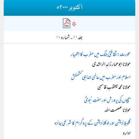
اکتوبر ۲۰۰۰ء
جلد ۱۱ ۔ شمارہ ۱۰
عورت: ثقافتی جنگ میں مغرب کا ہتھیار
مولانا ابوعمار زاہد الراشدی
اسلام اور مغرب میں عالمی تہذیبی کشمکش
مولانا محمد یعقوب قاسمی
بچیوں کی پرورش اور سنتِ نبویؐ
مولانا عصمت اللہ
گلوبلائزیشن اور لوکلائزیشن کے پروگرام کا شرعی جائزہ
ادارہ