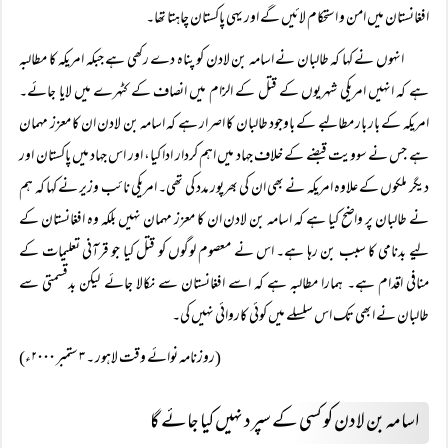
افغانستان میں امن و استحکام لائیں گے اور یہی پاکستان چاہتا تھا۔
انہوں نے کہا کہ طالبان نے اسامہ بن لادن کو پناہ دے رکھی ہے جبکہ امریکہ کا مطالبہ
ہے کہ انہیں امریکی شہریوں کے قتل کے الزام میں انصاف کے کٹہرے میں لایا جائے۔
امریکہ کے بار بار مطالبے کے باوجود طالبان کا اصرار ہے کہ اسامہ بن لادن ان کا معزز مہمان
ہے جس نے سوویت قبضے کے خلاف جہاد میں اہم کردار ادا کیا، اور اس جہاد میں پاکستان اور
دیگر ملکوں کے علاوہ امریکہ نے بھی ان کی بھرپور مدد کی تھی۔ امریکی نائب وزیر نے کہا کہ ہم
نے طالبان پر واضح کیا ہے کہ اسامہ بن لادن ان کا معزز مہمان نہیں بلکہ وہ افغانستان کے
لیے بدنامی کا سبب بن رہا ہے۔ اس نے معصوم لوگوں کو قتل کیا جو قرآنی تعلیمات کے
منافی اقدام ہے۔ ہمارا مطالبہ ہے کہ اسے افغانستان سے نکالا جائے لیکن بدقسمتی سے
طالبان نے ابھی تک اس سلسلے میں کوئی کاروائی نہیں کی۔
(روزنامہ نوائے وقت لاہور ۔ ۳ ستمبر ۲۰۰۰ء)
اسامہ بن لادن کو کسی کے سپرد نہیں کیا جائے گا