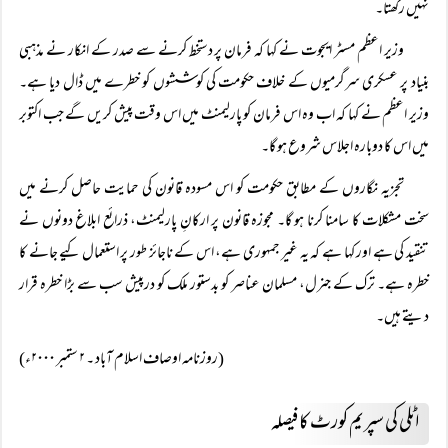
نہیں رکھتا۔
وزیر اعظم مسٹر ایجوت نے کہا کہ فرمان پر دستخط کرنے سے صدر کے انکار نے مذہبی
بنیاد پر عسکری سرگرمیوں کے خلاف حکومت کی کوششوں کو خطرے میں ڈال دیا ہے۔
وزیر اعظم نے کہا کہ اب وہ اس فرمان کو پارلیمنٹ میں اس وقت پیش کریں گے جب اکتوبر
میں اس کا دوبارہ اجلاس شروع ہو گا۔
تجزیہ نگاروں کے مطابق حکومت کو اس مسودہ قانون کی حمایت حاصل کرنے میں
سخت مشکلات کا سامنا کرنا ہو گا۔ مجوزہ قانون پر ارکانِ پارلیمنٹ، ذرائع ابلاغ دونوں نے
تنقید کی ہے اور کہا ہے کہ یہ غیر جمہوری ہے، اس کے ناجائز طور پر استعمال کیے جانے کا
خطرہ ہے۔ ترک کے جنرل، مسلمان عناصر کو بدستور ملک کو درپیش سب سے بڑا خطرہ قرار
دیتے ہیں۔
(روزنامہ اوصاف اسلام آباد ۔ ۲ ستمبر ۲۰۰۰ء)
اٹلی کی سپریم کورٹ کا فیصلہ