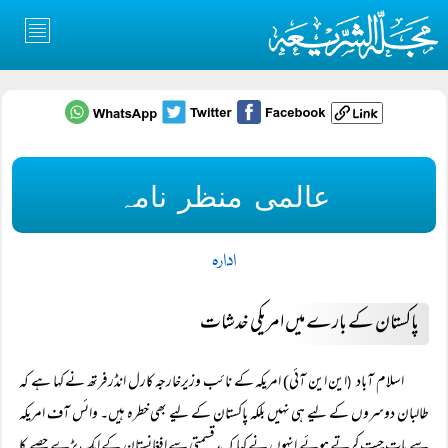
عالمی منظر نامہ
ادارہ
پاکستان کے بارے میں امریکی خدشات
اسلام آباد
این این آئی) امریکہ کے نائب وزیرخارجہ کارل انڈرفرتھ نے کہا ہے کہ
(
طالبان دوسروں کے لیے ہی نہیں بلکہ پاکستان کے لیے بھی خطرہ ہیں۔ وائس آف امریکہ
سے بات چیت کرتے ہوئے انہوں نے کہا کہ بدقسمتی سے افغانستان کے ایک بڑے حصے کا