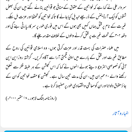
سردار علی نے کہا ہے کہ خواتین کے حقوق کے منافی جو قوانین بنائے گئے ہیں ان کی بعض
شقوں کو ایک آرڈیننس کے ذریعے تبدیل کیا جائے گا تاکہ خواتین کو تحفظ اور عزت مل سکے۔
غیرت کے نام پر قتل جہاں کہیں بھی ہوں گے اس میں فوری طور پر سرکار پارٹی بنے گی اور
دفعہ ۳۰۲ کے تحت غیرت پر قتل کرنے والوں کے خلاف مقدمہ چلے گا۔
میں علماء حضرات کی بہت قدر اور عزت کرتی ہوں، وہ اسلامی قوانین کی روح کے
مطابق غیرت اور قتل کے بارے میں اپنی قیمتی آرا سے آگاہ کریں۔ گزشتہ روز این این
آئی کو خصوصی انٹرویو دیتے ہوئے انہوں نے کہا کہ اس کمیشن کے ہر طبقہ فکر سے تعلق
رکھنے والے ۲۰ ممبران ہیں، ان کی مدت تین سال ہے۔ کمیشن کا مقصد خواتین کو ان کے
جائز حقوق دلوانا اور ان کو معاشی و اقتصادی طور پر مضبوط کرنا ہے۔
(روزنامہ جنگ لاہور ۔ ۱۸ ستمبر ۲۰۰۰ء)
اخبار و آثار