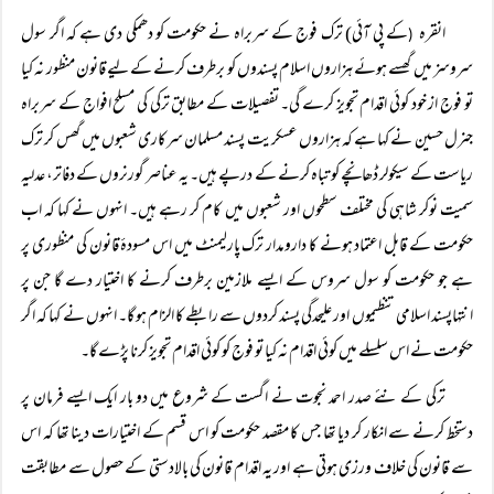
انقرہ
کے پی آئی) ترک فوج کے سربراہ نے حکومت کو دھمکی دی ہے کہ اگر سول
(
سروسز میں گھسے ہوئے ہزاروں اسلام پسندوں کو برطرف کرنے کے لیے قانون منظور نہ کیا
تو فوج از خود کوئی اقدام تجویز کرے گی۔ تفصیلات کے مطابق ترکی کی مسلح افواج کے سربراہ
جنرل حسین نے کہا ہے کہ ہزاروں عسکریت پسند مسلمان سرکاری شعبوں میں گھس کر ترک
ریاست کے سیکولر ڈھانچے کو تباہ کرنے کے درپے ہیں۔ یہ عناصر گورنروں کے دفاتر، عدلیہ
سمیت نوکر شاہی کی مختلف سطحوں اور شعبوں میں کام کر رہے ہیں۔ انہوں نے کہا کہ اب
حکومت کے قابل اعتماد ہونے کا دارومدار ترک پارلیمنٹ میں اس مسودۂ قانون کی منظوری پر
ہے جو حکومت کو سول سروس کے ایسے ملازمین برطرف کرنے کا اختیار دے گا جن پر
انتہاپسند اسلامی تنظیموں اور علیحدگی پسند کردوں سے رابطے کا الزام ہو گا۔ انہوں نے کہا کہ اگر
حکومت نے اس سلسلے میں کوئی اقدام نہ کیا تو فوج کو کوئی اقدام تجویز کرنا پڑے گا۔
ترکی کے نئے صدر احمد نجوت نے اگست کے شروع میں دو بار ایک ایسے فرمان پر
دستخط کرنے سے انکار کر دیا تھا جس کا مقصد حکومت کو اس قسم کے اختیارات دینا تھا کہ اس
سے قانون کی خلاف ورزی ہوتی ہے اور یہ اقدام قانون کی بالادستی کے حصول سے مطابقت