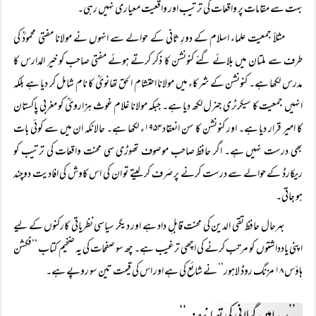
بہت سے مقامات پر واقعات کی ترتیب اور واقعیت معیاری نہیں رہی۔
مثلاً جمعیت علماء اسلام کے دورِ ثانی کے حوالے سے انہوں نے مولانا مفتی محمودؒ کی
طرف سے ملتان میں بلائے گئے کنونشن کا ذکر کرتے ہوئے مفتی صاحب کو خیر المدارس کا
مدرس لکھا ہے۔ کنونشن کے شرکاء میں مولانا احتشام الحق تھانویؒ کا نام شامل کر دیا ہے بلکہ
انہیں جمعیت کا سیکرٹری جنرل لکھ دیا ہے۔ جبکہ مولانا غلام غوث ہزارویؒ کو مغربی پاکستان
کا امیر قرار دیا ہے۔ اور کنونشن کا سن انعقاد ۱۹۵۴ء لکھا ہے۔ حالانکہ ان میں سے کوئی بات
بھی درست نہیں ہے۔ اگر حافظ صاحب موصوف تھوڑی سی محنت واقعات کی ترتیب کو
ریکارڈ کے حوالے سے درست کرنے پر صَرف کر لیتے تو ان کی اس کاوش کی افادیت دوچند
ہو جاتی۔
بہرحال حافظ تقی الدین کی محنت قابلِ داد ہے اور دیگر سیاسی نظریاتی کارکنوں کے لیے
اپنی یادداشتوں کو مرتب کرنے کی اچھی ترغیب ہے۔ چھ سو صفحات کی یہ ضخیم کتاب ’’فکشن
ہاؤس ۱۸ مزنگ روڈ لاہور‘‘ نے شائع کی ہے اور اس کی قیمت تین سو روپے ہے۔