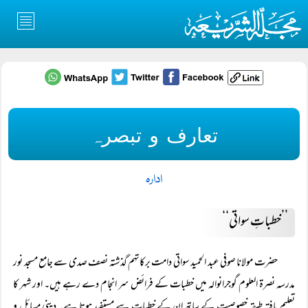
تعارف و تبصرہ
ادارہ
’’خطباتِ سواتی‘‘
حضرت مولانا صوفی عبد الحمید سواتی دامت برکاتہم گذشتہ نصف صدی سے جامع مسجد نور
مدرسہ نصرۃ العلوم گوجرانوالہ میں خطبات کے فرائض سر انجام دے رہے ہیں۔ اور شہر کا
تعلیم یافتہ طبقہ خصوصیت کے ساتھ ان کے خطبات سے مستفید ہوتا ہے۔ دینی مسائل و