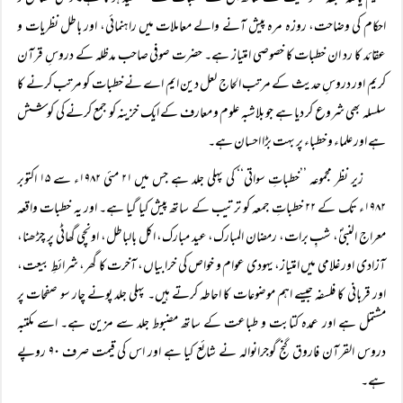
احکام کی وضاحت، روزہ مرہ پیش آنے والے معاملات میں راہنمائی، اور باطل نظریات و
عقائد کا رد ان خطبات کا خصوصی امتیاز ہے۔ حضرت صوفی صاحب مدظلہ کے دروسِ قرآن
کریم اور دروسِ حدیث کے مرتب الحاج لعل دین ایم اے نے خطبات کو مرتب کرنے کا
سلسلہ بھی شروع کر دیا ہے جو بلاشبہ علوم و معارف کے ایک خزینہ کو جمع کرنے کی کوشش
ہے اور علماء و خطباء پر بہت بڑا احسان ہے۔
زیر نظر مجموعہ ’’خطباتِ سواتی‘‘ کی پہلی جلد ہے جس میں ۲۱ مئی ۱۹۸۲ء سے ۱۵ اکتوبر
۱۹۸۲ء تک کے ۲۲ خطباتِ جمعہ کو ترتیب کے ساتھ پیش کیا گیا ہے۔ اور یہ خطبات واقعہ
معراج النبیؐ، شبِ برات، رمضان المبارک، عید مبارک، اکل بالباطل، اونچی گھاٹی پر چڑھنا،
آزادی اور غلامی میں امتیاز، یہودی عوام و خواص کی خرابیاں، آخرت کا گھر، شرائطِ بیعت،
اور قربانی کا فلسفہ جیسے اہم موضوعات کا احاطہ کرتے ہیں۔ پہلی جلد پونے چار سو صفحات پر
مشتمل ہے اور عمدہ کتابت و طباعت کے ساتھ مضبوط جلد سے مزین ہے۔ اسے مکتبہ
دروس القرآن فاروق گنج گوجرانوالہ نے شائع کیا ہے اور اس کی قیمت صرف ۹۰ روپے
ہے۔