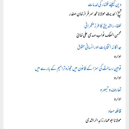
دین کیلئے فقہاء کی خدمات
شیخ الحدیث مولانا محمد سرفراز خان صفدر
خلفاء راشدینؓ کا طرز حکمرانی
محسن الملک نواب مہدی علی خانؒ
جداگانہ انتخابات اور انسانی حقوق
ادارہ
توہینِ رسالتؐ کی سزا کے قانون میں مجوزہ ترامیم کے بارے میں
ادارہ
تعارف و تبصرہ
ادارہ
قافلۂ معاد
مولانا ابوعمار زاہد الراشدی