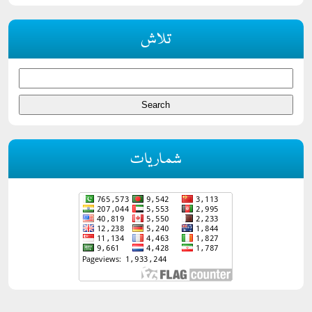
تلاش
شماریات