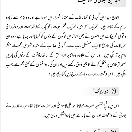
’’سید امین گیلانی کی تصانیف‘‘
الحاج سید امین گیلانی کا شمار ملک کے ممتاز شعراء میں ہوتا ہے اور وہ بزم سے زیادہ
رزم کے شاعر ہیں۔ تحریک آزادی، تحریک ختم نبوت، تحریک نفاذ شریعت اور دیگر دینی
و قومی تحریکات میں انہوں نے جس انداز میں لوگوں کے دلوں کو گرمایا اور برمایا ہے، وہ ان
تحریکات کی تاریخ کا ایک مستقل باب ہے۔ گیلانی صاحب کے متعدد شعری مجموعے منظر
عام پر آ چکے ہیں۔ اور اس کے علاوہ وہ اکابر علماء حق کے ساتھ رفاقت کے دنوں کی یادیں
صفحۂ قرطاس پر منتقل کرنے کا بھی ذوق رکھتے ہیں اور ان کی یادداشتوں کے کئی مجموعے چھپ
چکے ہیں۔ اس وقت ہمارے سامنے درج ذیل کتابچے ہیں:
(۱) ’’دو بزرگ‘‘
اس میں شیخ التفسیر حضرت مولانا احمد علی لاہوریؒ اور حضرت مولانا شاہ عبد القادر رائے
پوریؒ کے واقعات اور ان کے بارے میں یادداشتیں درج ہیں۔