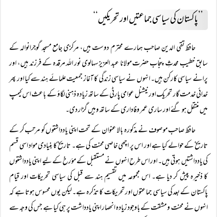
’’پاکستان کی سیاسی جماعتیں اور تحریکیں‘‘
حافظ تقی الدین صاحب ہمارے محترم دوست ہیں، مرکزی جامع مسجد گوجرانوالہ کے
سابق خطیب محدثِ پنجاب حضرت مولانا عبد العزیز سہالوی نور اللہ مرقدہ کے فرزند ہیں، اور
پرانے سیاسی کارکن ہیں۔ انہوں نے سیاسی زندگی کا آغاز جمعیت علمائے ہند سے کیا اور پھر
خدائی خدمت گار تحریک اور نیشنل عوامی پارٹی کے ساتھ زیادہ ذہنی لگاؤ کے باعث اس کیمپ
میں منتقل ہو گئے اور ساری عمر وفاداری کے ساتھ وہیں گزار دی۔
حافظ صاحب موصوف نے مذکورہ بالا عنوان کے تحت اپنی یادداشتوں کو مرتب کر کے
تاریخ کے حوالے کیا ہے اور اس پر اچھی خاصی محنت کی ہے۔ تاریخ کا بنیادی مواد اسی قسم
کی یادداشتیں ہوتی ہیں۔ اور اس طرح انہوں نے مستقبل کے مؤرخ کے لیے اپنی یادداشتوں
کا ذخیرہ پیش کر دیا ہے۔ اس مجموعہ میں تقسیمِ ہند سے قبل کی سیاسی تحریکات اور قیام
پاکستان کے بعد کی سیاسی جماعتوں اور تحریکات کا تذکرہ ہے۔ لیکن یوں محسوس ہوتا ہے کہ
انہوں نے محنت و مشقت کے باوجود زیادہ انحصار اپنی یادداشت پر ہی کیا ہے جس کی وجہ سے