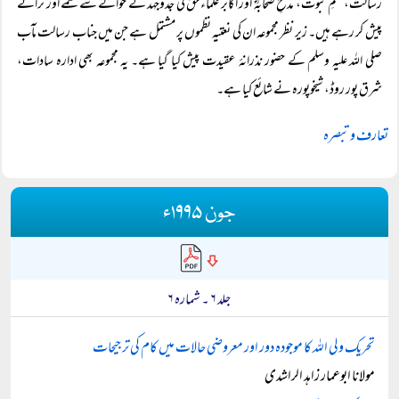
رسالتؐ، ختمِ نبوت، مدحِ صحابہؓ اور اکابر علماء حق کی جدوجہد کے حوالے سے نغمے اور ترانے
پیش کر رہے ہیں۔ زیر نظر مجموعہ ان کی نعتیہ نظموں پر مشتمل ہے جن میں جناب رسالت مآب
صلی اللہ علیہ وسلم کے حضور نذرانۂ عقیدت پیش کیا گیا ہے۔ یہ مجموعہ بھی ادارہ سادات،
شرق پور روڈ، شیخوپورہ نے شائع کیا ہے۔
تعارف و تبصرہ
جون ۱۹۹۵ء
جلد ۶ ۔ شمارہ ۶
تحریک ولی اللہ کا موجودہ دور اور معروضی حالات میں کام کی ترجیحات
مولانا ابوعمار زاہد الراشدی