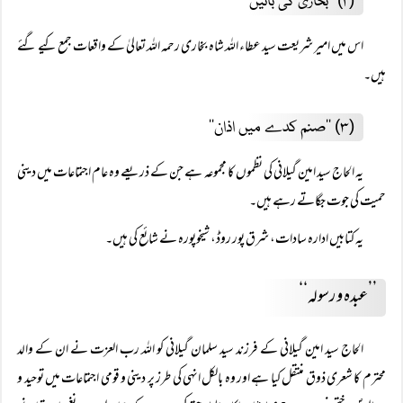
(۲) ’’بخاریؒ کی باتیں‘‘
اس میں امیر شریعت سید عطاء اللہ شاہ بخاری رحمہ اللہ تعالیٰ کے واقعات جمع کیے گئے
ہیں۔
(۳) ’’صنم کدے میں اذان‘‘
یہ الحاج سید امین گیلانی کی نظموں کا مجموعہ ہے جن کے ذریعے وہ عام اجتماعات میں دینی
حمیت کی جوت جگاتے رہے ہیں۔
یہ کتابیں ادارہ سادات، شرق پور روڈ، شیخوپورہ نے شائع کی ہیں۔
’’عبدہ و رسولہ‘‘
الحاج سید امین گیلانی کے فرزند سید سلمان گیلانی کو اللہ رب العزت نے ان کے والد
محترم کا شعری ذوق منتقل کیا ہے اور وہ بالکل انہی کی طرز پر دینی و قومی اجتماعات میں توحید و