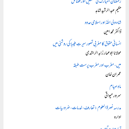
رمضان المبارک کی حکمتیں اور فضائل
حکیم عبد الرشید شاہد
شاہ ولی اللہؒ اور اسلامی حدود
ڈاکٹر محمد امین
انسانی حقوق کا مغربی تصور سیرتِ طیبہؐ کی روشنی میں
مولانا ابوعمار زاہد الراشدی
میں، مغرب اور مغرب پرست طبقہ
عمران خان
ماہِ صیام
سرور میواتی
مدرسہ نصرۃ العلوم: تعارف، خدمات، ضروریات
ادارہ