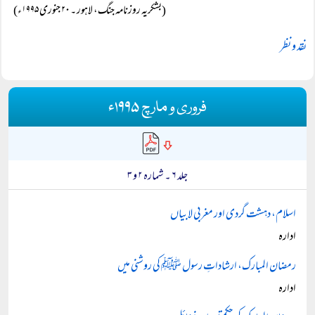
(بشکریہ روزنامہ جنگ، لاہور ۔ ۲۰ جنوری ۱۹۹۵ء)
نقد و نظر
فروری و مارچ ۱۹۹۵ء
جلد ۶ ۔ شمارہ ۲ و ۳
اسلام، دہشت گردی اور مغربی لابیاں
ادارہ
رمضان المبارک، ارشاداتِ رسول ﷺ کی روشنی میں
ادارہ