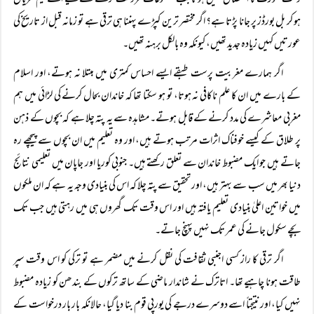
وقت عورت کا استحصال نہیں ہوتا جب مصنوعات فروخت کرنے کے لیے اسے نیم عریاں
ہو کر بل بورڈز پر جانا پڑتا ہے؟ اگر مختصر ترین کپڑے پہننا ہی ترقی ہے تو زمانہ قبل از تاریخ کی
عورتیں کہیں زیادہ جدید تھیں، کیونکہ وہ بالکل برہنہ تھیں۔
اگر ہمارے مغربیت پرست طبقے ایسے احساس کمتری میں مبتلا نہ ہوتے، اور اسلام
کے بارے میں ان کا علم ناکافی نہ ہوتا، تو ہو سکتا تھا کہ خاندان بحال کرنے کی لڑائی میں ہم
مغربی معاشرے کی مدد کرنے کے قابل ہوتے۔ مشاہدہ سے یہ پتہ چلا ہے کہ بچوں کے ذہن
پر طلاق کے کیسے خوفناک اثرات مرتب ہوتے ہیں، اور وہ تعلیم میں ان بچوں سے پیچھے رہ
جاتے ہیں جو ایک مضبوط خاندان سے تعلق رکھتے ہیں۔ جنوبی کوریا اور جاپان میں تعلیمی نتائج
دنیا بھر میں سب سے بہتر ہیں، اور تحقیق سے پتہ چلا کہ اس کی بنیادی وجہ یہ ہے کہ ان ملکوں
میں خواتین اعلیٰ بنیادی تعلیم یافتہ ہیں اور اس وقت تک گھروں ہی میں رہتی ہیں جب تک
بچے سکول جانے کی عمر تک نہیں پہنچ جاتے۔
اگر ترقی کا راز کسی اجنبی ثقافت کی نقل کرنے میں مضمر ہے تو ترکی کو اس وقت سپر
طاقت ہونا چاہیے تھا۔ اتاترک نے شاندار ماضی کے ساتھ ترکوں کے بندھن کو زیادہ مضبوط
نہیں کیا، اور نتیجتاً اسے دوسرے درجے کی یورپی قوم بنا دیا گیا، حالانکہ بار بار درخواست کے