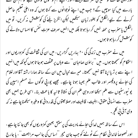
اور اپنی ثقافت کو تحقیر کی نظر سے دیکھے، اور اپنے ہم وطنوں کو ادنیٰ سمجھے تو ہم ان کے
بارے میں کیا سوچیں گے؟ جب میں اپنے نوجوانوں سے کہتا ہوں کہ وہ اعلیٰ تعلیم حاصل
کرنے کے لیے انگلش کو بطور زبان سیکھیں لیکن انگریز بننے کی کوشش نہ کریں، تو میں
انگلش یا مغرب پر حملہ نہیں کر رہا ہوتا بلکہ میں انہیں صرف عزتِ نفس کا احساس دلانے کی
کوشش کر رہا ہوتا ہوں۔
میں نے مغرب میں زندگی کی ۲۰ بہاریں گزاریں، میں ان کی ثقافت کی کمزوریوں اور
استحکام کو سمجھتا ہوں۔ میں ’’براؤن صاحبان‘‘ سے وہاں پر مختلف ہو جاتا ہوں کیونکہ میں انہیں
اپنے سے برتر یا اپنا آقا نہیں سمجھتا۔ میرے خیال میں ان کے ساتھ ہمارا رشتہ آقا اور غلام
کی بجائے پروفیسر اور طالب علم جیسا ہونا چاہیے۔ جیسے یورپی لوگوں نے مسلم اسپین کی
یونیورسٹیوں سے علم سیکھا اور وہی علم ان کی نشاۃِ ثانیہ کا باعث بنا۔ اسی طرح ہمیں بھی
مغرب سے انسانی حقوق، اہلیت، قابلیت اور صلاحیتوں کی قدر دانی کا وطیرہ سیکھنا چاہیے نہ کہ
وی آئی پی کلچر۔
اس کے ساتھ ہمیں خدا کی بجائے مادیت کی پرستش جیسی کمزوریوں کو بھی جاننا چاہیے،
اور خصوصاً خاندانی نظام کے ٹوٹنے کو جب جان میجر ’’اساس کی جانب مراجعت‘‘، یا جارج