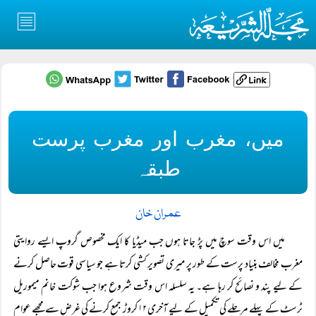
میں، مغرب اور مغرب پرست
طبقہ
عمران خان
میں اس وقت سوچ میں پڑ جاتا ہوں جب میڈیا کا ایک مخصوص گروپ ایسے روایتی
مغرب مخالف بنیاد پرست کے طور پر میری تصویر کشی کرتا ہے جو سیاسی قوت حاصل کرنے
کے لیے پند و نصائح کر رہا ہے۔ یہ سلسلہ اس وقت شروع ہوا جب شوکت خانم میموریل
ٹرسٹ کے پہلے مرحلے کی تکمیل کے لیے آخری ۱۲ کروڑ جمع کرنے کی غرض سے مجھے عوام