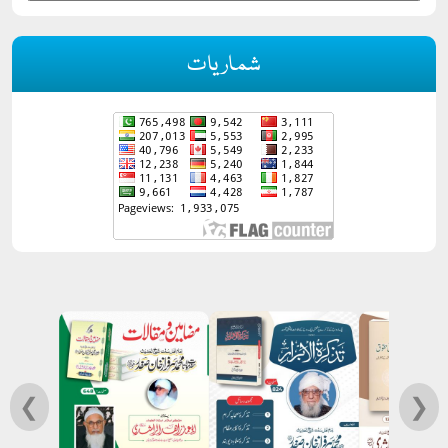
شماریات
❮
❯