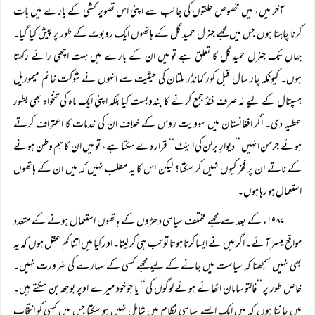
آخر میں، میں مخصوص حلقوں کی جانب سے اپنی اس تصویر کشی کے بارے میں بات
کرنا چاہتا ہوں جس میں مجھے جنرل حمید گل کے ہاتھوں ایک روبوٹ کے طور پر پیش کیا گیا۔
جہاں تک جنرل حمید گل کا تعلق ہے تو میں ان کے بارے میں بہت اچھی رائے رکھتا
ہوں۔ کیونکہ چار سال قبل کور کمانڈر ملتان کی حیثیت سے انہوں نے شوکت خانم میموریل
ہسپتال کے لیے نہ صرف فنڈ جمع کرنے کا بندوبست کیا بلکہ اپنی ایک ماہ کی تنخواہ بھی بطور
عطیہ دی۔ اگر افغانستان میں سوویت روس کے خلاف ان کی خدمات کا اعتراف کرتے
ہوئے جرمن انہیں ’’دیوارِ برلن کی اینٹ‘‘ قرار دے سکتا ہے، تو میں ان کا ہم وطن ہونے
کے ناتے ان پر فخر کیوں نہیں کر سکتا؟ لیکن اس کا یہ مطلب نہیں کہ میں ان کے ہاتھوں
استعمال ہو رہا ہوں۔
۱۹۸۷ء کے بعد سے مجھے مختلف سیاسی دھڑوں کے ہاتھوں استعمال ہونے کے متعدد
مواقع میسر آئے۔ اگر میں نے ایسا کرنا ہوتا تو تب ہی کر لیتا۔ اور کیا میں اتنا کم عقل ہوں کہ یہ
بھی نہیں سمجھتا کہ سیاست میں جانے کے لیے مجھے کسی کے سہارے کی ضرورت نہیں۔
خاص طور پر ’’فالتو سامان اٹھائے ہوئے لوگوں کی‘‘ یا جو خود میرے اوپر بوجھ بن سکتے ہیں۔
میں جانتا ہوں کہ میں ایک ایسے سیاسی نظام میں شامل نہیں ہو سکتا جس میں کسی کو انتخاب