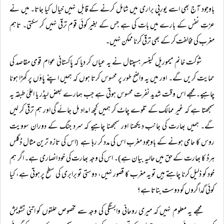
باوجود آج بھی اسے یورپی براری میں شامل کرنے کے قابل نہیں خیال کیا جاتا۔ میں نے
عزتِ نفس کے بارے میں بات کی ہے جس کے بغیر کوئی قوم ترقی نہیں کر سکتی۔ تاہم
مغرب کی مخالفت کر کے بھی ترقی کرنا ممکن نہیں۔
شوکت خانم میموریل کینسر ہسپتال نے یہ عیاں کر دیا کہ پاکستانی عوام قومی مقاصد کی
حمایت کریں گے۔ اور میں یہ واضح طور پر محسوس کرتا ہوں کہ ہمیں اپنے پاؤں پر کھڑا ہونا
چاہیے۔ مجھے اس وقت شدید نفرت محسوس ہوتی ہے جب ہمارے بعض لیڈر یا اعلیٰ طبقہ یہ
سمجھتا ہے کہ غیر ممالک کے تلوے چاٹ کر ہمیں کچھ امداد مل جائے گی اور ہم ترقی کر لیں
گے۔ ہمیں بھارت کی جانب دیکھنا اور سمجھنا چاہیے کہ سرد جنگ کے دوران سوویت
روس کا حامی ہونے کے باوجود مغرب اس کی مدد کر رہا ہے
اس کی تازہ ترین مثال ڈگلس
(
ہرڈ کا بھارت کے حق میں حالیہ بیان ہے)۔ اس کی وجہ بھارت کی خود انصاری ہے۔ اگر ہم
خود کو ذلیل کرنا چاہتے ہیں تو یہ مغرب کا قصور نہیں، دوستی تو برابری کی سطح پر ہوتی ہے، کیا
کوئی گداگروں کو دوست بناتا ہے؟
مجھے یہ معلوم نہیں کہ میری روحانی وابستگی کی وجہ سے مخصوص حلقوں کو اتنی تشویش