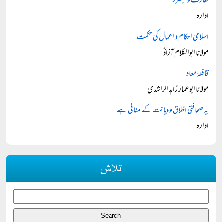
تعارف و تبصرہ
ادارہ
اسلامی احکام و اعمال کی حکمت
مولانا ابوالکلام آزادؒ
قافلۂ معاد
مولانا ابوعمار زاہد الراشدی
یہ صحافتی اخلاق و دیانت کے منافی ہے
ادارہ
تلاش