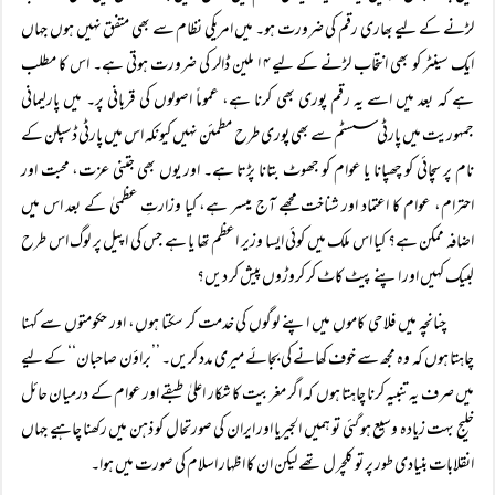
لڑنے کے لیے بھاری رقم کی ضرورت ہو۔ میں امریکی نظام سے بھی متفق نہیں ہوں جہاں
ایک سینٹر کو بھی انتخاب لڑنے کے لیے ۱۴ ملین ڈالر کی ضرورت ہوتی ہے۔ اس کا مطلب
ہے کہ بعد میں اسے یہ رقم پوری بھی کرنا ہے، عموماً اصولوں کی قربانی پر۔ میں پارلیمانی
جمہوریت میں پارٹی سسٹم سے بھی پوری طرح مطمئن نہیں کیونکہ اس میں پارٹی ڈسپلن کے
نام پر سچائی کو چھپانا یا عوام کو جھوٹ بتانا پڑتا ہے۔ اور یوں بھی جتنی عزت، محبت اور
احترام، عوام کا اعتماد اور شناخت مجھے آج میسر ہے، کیا وزارتِ عظمیٰ کے بعد اس میں
اضافہ ممکن ہے؟ کیا اس ملک میں کوئی ایسا وزیر اعظم تھا یا ہے جس کی اپیل پر لوگ اس طرح
لبیک کہیں اور اپنے پیٹ کاٹ کر کروڑوں پیش کر دیں؟
چنانچہ میں فلاحی کاموں میں اپنے لوگوں کی خدمت کر سکتا ہوں، اور حکومتوں سے کہنا
چاہتا ہوں کہ وہ مجھ سے خوف کھانے کی بجائے میری مدد کریں۔ ’’براؤن صاحبان‘‘ کے لیے
میں صرف یہ تنبیہ کرنا چاہتا ہوں کہ اگر مغربیت کا شکار اعلیٰ طبقے اور عوام کے درمیان حائل
خلیج بہت زیادہ وسیع ہو گئی تو ہمیں الجیریا اور ایران کی صورتحال کو ذہن میں رکھنا چاہیے جہاں
انقلابات بنیادی طور پر تو کلچرل تھے لیکن ان کا اظہار اسلام کی صورت میں ہوا۔