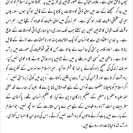
کیوں لاحق ہوئی ہے۔ علامہ اقبال کے تصورِ شاہین کی طرح میں یہ سمجھتا ہوں کہ اسلام کو گہرائی
میں جا کر سمجھنے کے بعد میں اپنی ذاتی خواہشات پر قابو پانے کے قابل ہو گیا ہوں، اور یوں
میری حقیقی اہلیت ظاہر ہو گئی ہے۔ ہم زندگی میں اپنی اہلیت کو محدود کر لیتے ہیں، ہم اس
وقت تک اقبال کا شاہین نہیں بن سکتے جب تک ہماری دنیا ہماری ذاتی خواہشات کے تابع
ہے۔ یہ خدا پر اعتقاد ہی ہے جو انسان کو ایک مثالیت پسند اور ناممکنات سے لڑنے کے قابل
بناتا ہے۔ الحاد ظاہر پرستی کی جانب لے جاتا ہے جس کا نتیجہ قنوطیت کی صورت میں برآمد
ہوتا ہے۔ ماضی میں کسی بھی مرحلے پر میں نے شاہین یا درویش ہونے کا دعوٰی نہیں کیا،
صرف زندگی کی صحیح راہ دکھانے پر خدا کا شکر ادا کیا۔ میرا اسلام دوسروں کے نظریات کو
برداشت کرتا ہے اور قرآن کی اس آیت پر یقین رکھتا ہے ’’دین میں کوئی زبردستی نہیں‘‘۔
اگر اسلام کو پھیلانا مقصود ہے تو اس کے لیے خود مثال بننا پڑے گا، جیسا کہ ہمارے محمد صلی
اللہ علیہ وسلم یا برصغیر کے عظیم بزرگانِ دین نے کیا، جو عظیم انسان تھے۔ پاکستان کے
مغربیت پرست آزاد رو ملحدوں کے لیے میرے پاس حقارت کے سوا کچھ نہیں، جو اسلام
کے بارے میں بات کرنے والوں کو برداشت نہیں کرتے۔ اس کی وجہ ان کا احساسِ کمتری،
درآمد شدہ خیالات اور رویے ہیں۔