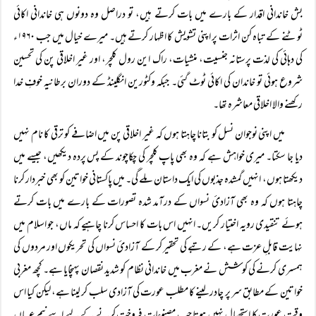
بش خاندانی اقدار کے بارے میں بات کرتے ہیں، تو دراصل وہ دونوں ہی خاندانی اکائی
ٹوٹنے کے تباہ کن اثرات پر اپنی تشویش کا اظہار کرتے ہیں۔ میرے خیال میں جب ۱۹۶۰ء
کی دہائی کی لذت پرستانہ جنسیت، منشیات، راک این رول کلچر، اور غیر اخلاقی پن کی تحسین
شروع ہوئی تو خاندان کی اکائی ٹوٹ گئی۔ جبکہ وکٹورین انگلینڈ کے دوران برطانیہ خوفِ خدا
رکھنے والا اخلاقی معاشرہ تھا۔
میں اپنی نوجوان نسل کو بتانا چاہتا ہوں کہ غیر اخلاقی پن میں اضافے کو ترقی کا نام نہیں
دیا جا سکتا۔ میری خواہش ہے کہ وہ بھی پاپ کلچر کی چکاچوند کے پس پردہ دیکھیں، جیسے میں
دیکھتا ہوں، انہیں گمشدہ جذبوں کی ایک داستان ملے گی۔ میں پاکستانی خواتین کو بھی خبردار کرنا
چاہتا ہوں کہ وہ بھی آزادئ نسواں کے درآمد شدہ تصورات کے بارے میں بات کرتے
ہوئے تنقیدی رویہ اختیار کریں۔ انہیں اس بات کا احساس کرنا چاہیے کہ ماں، جو اسلام میں
نہایت قابلِ عزت ہے، کے رتبے کی تحقیر کر کے آزادئ نسواں کی تحریکوں اور مردوں کی
ہمسری کرنے کی کوشش نے مغرب میں خاندانی نظام کو شدید نقصان پہنچایا ہے۔ کچھ مغربی
خواتین کے مطابق سر پر چادر لینے کا مطلب عورت کی آزادی سلب کر لینا ہے، لیکن کیا اس