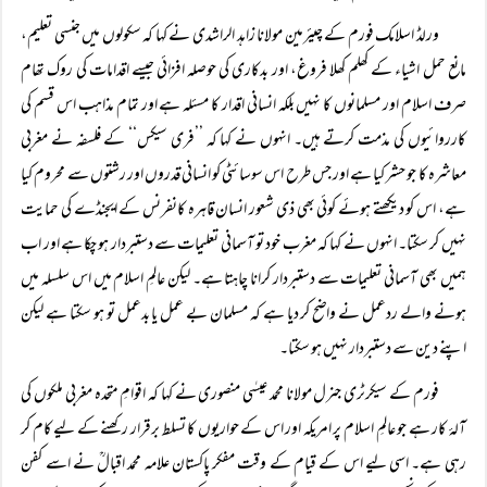
ورلڈ اسلامک فورم کے چیئرمین مولانا زاہد الراشدی نے کہا کہ سکولوں میں جنسی تعلیم،
مانع حمل اشیاء کے کھلم کھلا فروغ، اور بدکاری کی حوصلہ افزائی جیسے اقدامات کی روک تھام
صرف اسلام اور مسلمانوں کا نہیں بلکہ انسانی اقدار کا مسئلہ ہے اور تمام مذاہب اس قسم کی
کارروائیوں کی مذمت کرتے ہیں۔ انہوں نے کہا کہ ’’فری سیکس‘‘ کے فلسفہ نے مغربی
معاشرہ کا جو حشر کیا ہے اور جس طرح اس سوسائٹی کو انسانی قدروں اور رشتوں سے محروم کیا
ہے، اس کو دیکھتے ہوئے کوئی بھی ذی شعور انسان قاہرہ کانفرنس کے ایجنڈے کی حمایت
نہیں کر سکتا۔ انہوں نے کہا کہ مغرب خود تو آسمانی تعلیمات سے دستبردار ہو چکا ہے اور اب
ہمیں بھی آسمانی تعلیمات سے دستبردار کرانا چاہتا ہے۔ لیکن عالمِ اسلام میں اس سلسلہ میں
ہونے والے ردعمل نے واضح کر دیا ہے کہ مسلمان بے عمل یا بدعمل تو ہو سکتا ہے لیکن
اپنے دین سے دستبردار نہیں ہو سکتا۔
فورم کے سیکرٹری جنرل مولانا محمد عیسٰی منصوری نے کہا کہ اقوامِ متحدہ مغربی ملکوں کی
آلۂ کار ہے جو عالمِ اسلام پر امریکہ اور اس کے حواریوں کا تسلط برقرار رکھنے کے لیے کام کر
رہی ہے۔ اسی لیے اس کے قیام کے وقت مفکر پاکستان علامہ محمد اقبالؒ نے اسے کفن