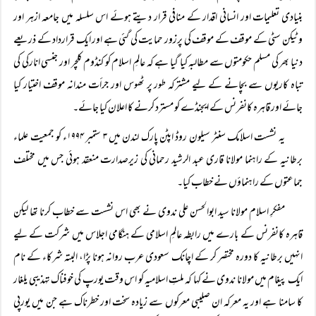
بنیادی تعلیمات اور انسانی اقدار کے منافی قرار دیتے ہوئے اس سلسلہ میں جامعہ ازہر اور
وٹیکن سٹی کے موقف کے موقف کی پرزور حمایت کی گئی ہے اور ایک قرارداد کے ذریعے
دنیا بھر کی مسلم حکومتوں سے مطالبہ کیا گیا ہے کہ عالمِ اسلام کو کنڈوم کلچر اور جنسی انارکی کی
تباہ کاریوں سے بچانے کے لیے مشترکہ طور پر ٹھوس اور جرأت مندانہ موقف اختیار کیا
جائے اور قاہرہ کانفرنس کے ایجنڈے کو مسترد کرنے کا اعلان کیا جائے۔
یہ نشست اسلامک سنٹر سیلون روڈ اپٹن پارک لندن میں ۳ ستمبر ۱۹۹۴ء کو جمعیت علماء
برطانیہ کے راہنما مولانا قاری عبد الرشید رحمانی کی زیرصدارت منعقد ہوئی جس میں مختلف
جماعتوں کے راہنماؤں نے خطاب کیا۔
مفکرِ اسلام مولانا سید ابوالحسن علی ندوی نے بھی اس نشست سے خطاب کرنا تھا لیکن
قاہرہ کانفرنس کے بارے میں رابطہ عالمِ اسلامی کے ہنگامی اجلاس میں شرکت کے لیے
انہیں برطانیہ کا دورہ مختصر کر کے اچانک سعودی عرب روانہ ہونا پڑا، البتہ شرکاء کے نام
ایک پیغام میں مولانا ندوی نے کہا کہ ملتِ اسلامیہ کو اس وقت یورپ کی خوفناک تہذیبی یلغار
کا سامنا ہے اور یہ معرکہ ان صلیبی معرکوں سے زیادہ سخت اور خطرناک ہے جن میں یورپی