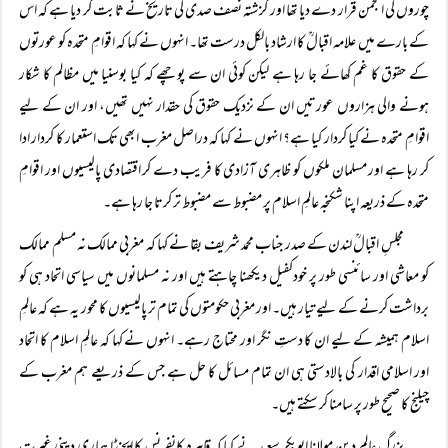
چوروں کی انجمن قرار دے دیا تھا اور گزشتہ نصف صدی کی تاریخ نے ثابت کر دیا ہے کہ اس
کے بارے میں علامہ اقبالؒ کا ارشاد بالکل درست تھا۔ انہوں نے کہا کہ اقوامِ متحدہ کو عورتوں
کے حقوق کا غم کھائے جا رہا ہے لیکن کوئی ان سے پوچھے کہ کیا بوسنیا میں مظالم کا شکار
ہونے والی ہزاروں عورتیں ان کے نزدیک حقوق کی حقدار نہیں تھیں، اور ان کے لیے
اقوامِ متحدہ نے کیا کردار کیا ہے؟ انہوں نے کہا کہ دراصل مغرب ابھی تک استعمار کا کردار ادا
کر رہا ہے اور مسلمان ملکوں کو ظاہری آزادی کا فریب دے کر اقتصادی پالیسیوں اور اقوامِ
متحدہ کے ذریعہ اپنا شکنجہ عالمِ اسلام پر مضبوط سے مضبوط تر کرتا جا رہا ہے۔
مجلسِ اقبالؒ لندن کے صدر جناب محمد شریف بقا نے کہا کہ مغربی ممالک نہ مسلم ممالک
کو معاشی اور سائنسی طور پر خودکفیل دیکھنا چاہتے ہیں اور نہ مسلمانوں میں سیاسی اتحاد ہی کو
برداشت کرنے کے لیے تیار ہیں۔ اور مغربی حکومتوں کی تمام تر پالیسیوں کا محور یہ ہے کہ عالمِ
اسلام ہمیشہ کے لیے ان کا دستِ نگر اور محتاج رہے۔ انہوں نے کہا کہ عالمِ اسلام کا اتحاد
اور اسلامی اقدار کی بالادستی ہی ان تمام مسائل کا حل ہے جس کے ذریعے ہم مغرب کے
چیلنج کا صحیح طور پر سامنا کر سکتے ہیں۔