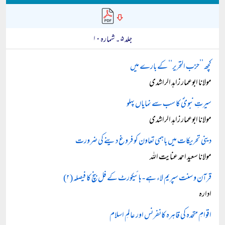
جلد ۵ ۔ شمارہ ۱۰
کچھ ’’حزب التحریر‘‘ کے بارے میں
مولانا ابوعمار زاہد الراشدی
سیرتِ نبویؐ کا سب سے نمایاں پہلو
مولانا ابوعمار زاہد الراشدی
دینی تحریکات میں باہمی تعاون کو فروغ دینے کی ضرورت
مولانا سعید احمد عنایت اللہ
قرآن و سنت سپریم لاء ہے - ہائیکورٹ کے فل بنچ کا فیصلہ (۲)
ادارہ
اقوامِ متحدہ کی قاہرہ کانفرنس اور عالمِ اسلام