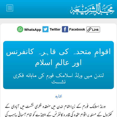
اقوامِ متحدہ کی قاہرہ کانفرنس
اور عالمِ اسلام
لندن میں ورلڈ اسلامک فورم کی ماہانہ فکری
نشست
ادارہ
ورلڈ اسلامک فورم کے زیراہتمام لندن میں منعقدہ فکری نشست میں آبادی کے
کنٹرول کے مسئلہ پر اقوامِ متحدہ کی قاہرہ کانفرنس کے ایجنڈے کو تمام آسمانی مذاہب کی