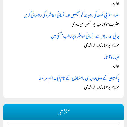
ادارہ
علماء مغربی فلسفہ کی ماہیت کو سمجھیں اور انسانی معاشرہ کی راہنمائی کریں
حضرت مولانا سید ابو الحسن علی ندوی
جاہلی اقدار پھر سے انسانی معاشرہ پر غالب آ گئی ہیں
مولانا ابوعمار زاہد الراشدی
اخبار و آثار
ادارہ
پاکستان کے دینی و سیاسی راہنماؤں کے نام ایک اہم مراسلہ
مولانا ابوعمار زاہد الراشدی
تلاش