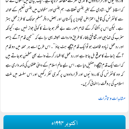
کارروائیوں اور قراردادوں کا گہری نظر سے مطالعہ کرنا چاہیے۔ ایک بیان میں انہوں نے کہا
کہ اسقاطِ حمل، شادی کے بغیر جنسی تعلقات، ہم جنسی اور سکولوں میں جنسی تعلیم کے حوالہ
سے کانفرنس کی قابلِ اعتراض تجاویز پر پاکستان اور بعض دیگر مسلم ممالک کا طرزعمل بہتر
ہے۔ لیکن اس پر اکتفا کر کے تمام امور سے بے فکر ہو جانے کا کوئی جواز نہیں ہے، کیونکہ
مغرب کی تہذیبی اور ثقافتی یلغار کا طریق واردات ہمیشہ یہی رہا ہے کہ ’’تین قدم آگے بڑھو
اور ردعمل زیادہ مخالف ہو تو ایک قدم پیچھے ہٹ جاؤ‘‘۔ اس طرح اسے ہر حملہ میں دو قدم
آگے بڑھانے کا موقع مل جاتا ہے اور ردعمل کا اظہار کرنے والے بھی مطمئن ہو جاتے ہیں
کہ اسے ایک قدم پیچھے دھکیل دیا ہے۔ اس لیے عالمِ اسلام کے دینی حلقوں کی ذمہ داری ہے
کہ وہ کانفرنس کی کارروائیوں اور قراردادوں پر گہری نظر رکھیں اور اس سلسلہ میں ملتِ
اسلامیہ کی بروقت راہنمائی کریں۔
مشاہدات و تاثرات
اکتوبر ۱۹۹۴ء