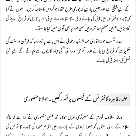
بزرگ عالم دین مولانا ابوبکر سعید نے کہا کہ قاہرہ کانفرنس کا ایجنڈا ہماری دینی غیرت
کے لیے چیلنج ہے اور ہمیں چاہیے کہ پوری طرح متحدہ ہو کر اس کا مقابلہ کریں۔ انہوں نے کہا
کہ قاہرہ کانفرنس میں پیش کی جانے والی سفارشات بے حیائی اور بدکاری کو فروغ دینے کی
تجاویز ہیں جنہیں مسلم معاشرہ میں کسی طور پر بھی قبول نہیں کیا جا سکتا۔
صدر نشست مولانا قاری عبد الرشید رحمانی نے اس بات پر زور دیا کہ قرآن و سنت کی
تعلیمات کو فروغ دیا جائے اور ’’فری سوسائٹی‘‘ کی تباہ کاریوں سے بچانے کے لیے نئی
نسل کی راہنمائی کی جائے۔
علماء قاہرہ کانفرنس کے فیصلوں پر نظر رکھیں۔ مولانا منصوری
ورلڈ اسلامک فورم کے سیکرٹری جنرل مولانا محمد عیسٰی منصوری نے کہا ہے کہ عالمِ
اسلام کے دینی حلقوں کو بہبودِ آبادی کے بارے میں اقوامِ متحدہ کی قاہرہ کانفرنس کی