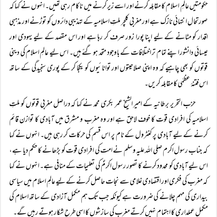
حکومتیں عالمِ اسلام کا مقابلہ کرنے اور اسے زیر کرنے میں ناکام رہی تھیں۔ انہوں نے کہا کہ
صورتحال انتہائی نازک ہے اور مغربی کلچر ملتِ اسلامیہ کے تہذیبی دائروں کو توڑنے اور مذہبی
اقدار کو مٹانے کے لیے اپنا پورا زور صرف کر رہا ہے اور اس مقصد کے لیے یہودی اور
عیسائی دانشور اپنے تمام تر اختلافات کے باوجود متحد ہو گئے ہیں۔ اس لیے عالمِ اسلام کی دینی
قوتوں کو بھی چاہیے کہ وہ اپنی صلاحیتوں اور توانائیوں کو یکجا کر کے پوری سنجیدگی کے ساتھ
اس فتنۂ عظمٰی کا مقابلہ کریں۔
حزب التحریر برطانیہ کے امیر الشیخ عمر بکری محمد نے کہا کہ دراصل مغربی قوتوں کو ملتِ
اسلامیہ کی افرادی قوت کا خوف لاحق ہے اور وہ مغرب و مشرق میں آبادی کا توازن قائم
کرنے کے لیے آبادی پر کنٹرول کے نام پر اس قسم کی حرکات کر رہی ہیں۔ انہوں نے کہا
کہ جناب رسول اکرم صلی اللہ علیہ وسلم نے امت کی افرادی قوت کو بڑھانے کا حکم دیا ہے،
اس لیے آبادی کو محدود کرنے کا تصور رسول اکرمؐ کی تعلیمات کے منافی ہے۔ انہوں نے کہا
کہ مغرب کی فکری اور اقتصادی غلامی سے نجات حاصل کرنے کے لیے عالمِ اسلام میں سیاسی
بیداری کی مہم چلانے کی ضرورت ہے کیونکہ جب تک ہم مکمل آزادی کے ساتھ اسلام کی
مکمل عملداری کا اہتمام نہیں کرتے مغرب کی سازشوں کا اسی طرح شکار ہوتے رہیں گے۔