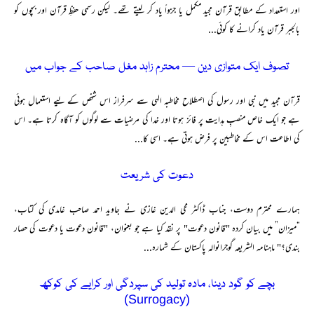
اور استعداد کے مطابق قرآن مجید مکمل یا جزواً یاد کر لیتے تھے۔ لیکن رسمی حفظِ قرآن اور بچوں کو
بالجبر قرآن یاد کرانے کا کوئی...
تصوف ایک متوازی دین — محترم زاہد مغل صاحب کے جواب میں
قرآن مجید میں نبی اور رسول کی اصطلاح مخاطبہ الہی سے سرفراز اس شخص کے لیے استعمال ہوئی
ہے جو ایک خاص منصبِ ہدایت پر فائز ہوتا اور خدا کی مرضیات سے لوگوں کو آگاہ کرتا ہے۔ اس
کی اطاعت اس کے مخاطبین پر فرض ہوتی ہے۔ اسی کا...
دعوت کی شریعت
ہمارے محترم دوست، جناب ڈاکٹر محی الدین غازی نے جاوید احمد صاحب غامدی کی کتاب،
“میزان” میں بیان کردہ "قانون دعوت" پر نقد کیا ہے جو بعنوان، "قانون دعوت یا دعوت کی حصار
بندی؟" ماہنامہ الشریعہ گوجرانوالہ پاکستان کے شمارہ...
بچے کو گود دینا، مادہ تولید کی سپردگی اور کرایے کی کوکھ
(Surrogacy)