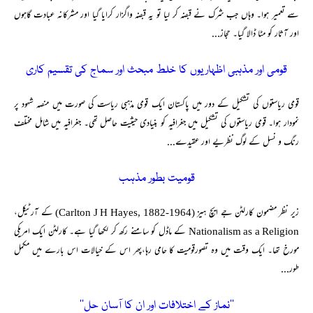
سے تعمیر ہوا۔ وہاں جب شرک نے قبضہ کر لیا تو یہ قبضہ واگزار کرایا گیا اور مشرکانہ عبادت گاہوں
اور آثار کو مٹا ڈالا گیا۔ حجاز...
قومی اور مذہبی اظہاریوں کا خلط مبحث اور سماج کی تقسیم کاری
قومی ریاستوں کی تشکیل کے دور میں پاکستان ایک قومی مذہبی ریاست کی صورت میں منصہ شہود پر
نمودار ہوا۔ قومی ریاستوں کی تشکیل میں جغرافیہ کو بنیادی حیثیت حاصل تھی۔ جغرافیہ میں شامل مختلف
رنگ و نسل کے لوگ نظریے اور عقیدے...
قومیت بطور مذہب
زیر نظر مضمون کارلٹن جے ایچ ہیز (Carlton J H Hayes, 1882-1964) کے آرٹیکل،
Nationalism as a Religion کے ماڈل کو سامنے رکھ کر لکھا گیا ہے۔ کارلٹن ایک امریکی
مورخ تھا۔ ایک وقت میں وہ تصورقومیت کا حامی رہا،پھر اس کے خیالات اس بارے میں مکمل
طور...
’’نماز کے اختلافات اور ان کا آسان حل‘‘