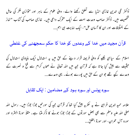
ڈاکٹر محی الدین غازی انڈیا سے تعلق رکھنے والے، دینی علوم کے ماہر اور متوازن فکر کی حامل
شخصیت ہیں۔ ڈاکٹر صاحب وحدتِ امت کے ایک متحرک داعی ہیں۔ غازی صاحب کی کتاب "نماز
کے اختلافات اور ان کا آسان حل"، ایک نہایت ہی اہم...
قرآن مجید میں خدا کے وعدوں کو خدا کا حکم سمجھنے کی غلطی
اسلام کے سیاسی غلبے کو دینی فریضہ قرار دینے کے حق میں یہ استدلال ایک بنیادی استدلال کی
حیثیت سے پیش کیا جاتا ہے کہ قرآن مجید میں اللہ تعالیٰ نے صحابہ کرام سے فتح و نصرت کے
وعدے کیے تھے جو ان کے حق میں پورے ہوئے۔ یہی وعدے...
سورہ یونس اور سورہ ہود کے مضامین : ایک تقابل
علامہ حمید الدین فراہی نے یہ نظریہ پیش کیا تھا کہ قرآن مجید کی سورتیں جوڑا جوڑا ہیں۔ رسول اللہ
صلی اللہ علیہ وسلم سے بھی بعض سورتوں کے جوڑا جوڑا ہونے کا ذکر ملتا ہے۔ مثلاً سورۃ البقرہ اور
سورہ آل عمران، اور سورۃ الفلق...