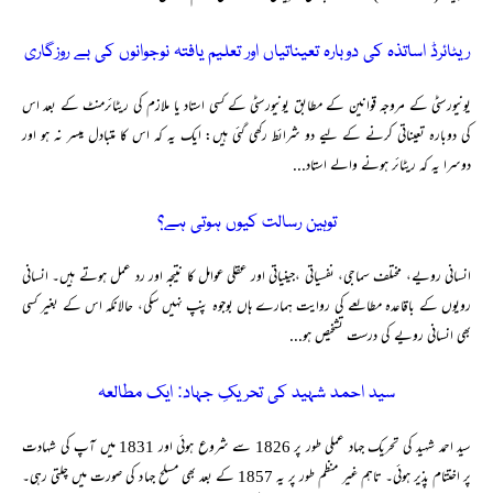
ریٹائرڈ اساتذہ کی دوبارہ تعیناتیاں اور تعلیم یافتہ نوجوانوں کی بے روزگاری
یونیورسٹی کے مروجہ قوانین کے مطابق یونیورسٹی کے کسی استاد یا ملازم کی ریٹائرمنٹ کے بعد اس
کی دوبارہ تعیناتی کرنے کے لیے دو شرائط رکھی گئی ہیں: ایک یہ کہ اس کا متبادل میسر نہ ہو اور
دوسرا یہ کہ ریٹائر ہونے والے استاد...
توہین رسالت کیوں ہوتی ہے؟
انسانی رویے، مختلف سماجی، نفسیاتی ،جینیاتی اور عقلی عوامل کا نتیجہ اور رد عمل ہوتے ہیں۔ انسانی
رویوں کے باقاعدہ مطالعے کی روایت ہمارے ہاں بوجوہ پنپ نہیں سکی، حالانکہ اس کے بغیر کسی
بھی انسانی رویے کی درست تشخیص ہو...
سید احمد شہید کی تحریکِ جہاد: ایک مطالعہ
سید احمد شہید کی تحریک جہاد عملی طور پر 1826 سے شروع ہوئی اور 1831 میں آپ کی شہادت
پر اختتام پذیر ہوئی۔ تاہم غیر منظم طور پر یہ 1857 کے بعد بھی مسلح جہاد کی صورت میں چلتی رہی۔