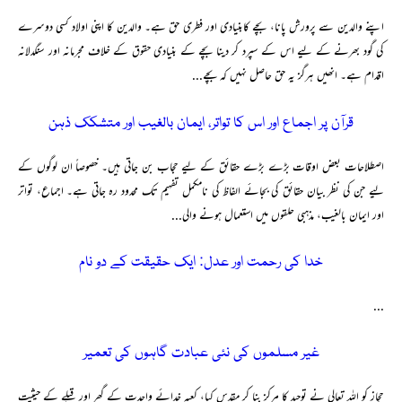
اپنے والدین سے پرورش پانا، بچے کابنیادی اور فطری حق ہے۔ والدین کا اپنی اولاد کسی دوسرے
کی گود بھرنے کے لیے اس کے سپرد کر دینا بچے کے بنیادی حقوق کے خلاف مجرمانہ اور سنگدلانہ
اقدام ہے۔ انھیں ہرگز یہ حق حاصل نہیں کہ بچے...
قرآن پر اجماع اور اس کا تواتر، ایمان بالغیب اور متشکک ذہن
اصطلاحات بعض اوقات بڑے بڑے حقائق کے لیے حجاب بن جاتی ہیں۔ خصوصاً ان لوگوں کے
لیے جن کی نظر بیان حقائق کی بجائے الفاظ کی نامکمل تفہیم تک محدود رہ جاتی ہے۔ اجماع، تواتر
اور ایمان بالغیب، مذہبی حلقوں میں استعمال ہونے والی...
خدا کی رحمت اور عدل: ایک حقیقت کے دو نام
...
غیر مسلموں کی نئی عبادت گاہوں کی تعمیر
حجاز کو اللہ تعالی نے توحید کا مرکز بنا کر مقدس کیا، کعبہ خدائے واحدت کے گھر اور قبلے کے حیثیت