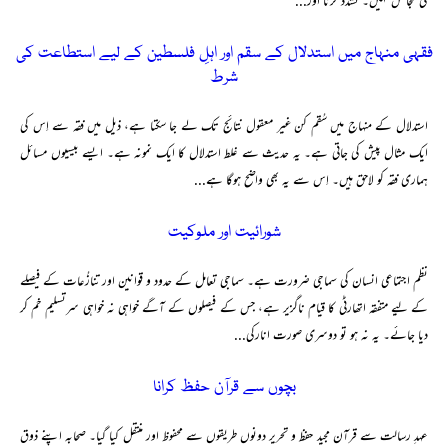
کی گنجائش نہیں۔ تشدد کرنا اور...
فقہی منہاج میں استدلال کے سقم اور اہلِ فلسطین کے لیے استطاعت کی
شرط
استدلال کے منہاج میں سُقم کن غیر معقول نتائج تک لے جا سکتا ہے، ذیل میں فقہ سے اِس کی
ایک مثال پیش کی جاتی ہے۔ یہ حدیث سے غلط استدلال کا ایک نمونہ ہے۔ ایسے بیسیوں مسائل
ہماری فقہ کو لاحق ہیں۔ اِس سے یہ بھی واضح ہوگا ہے...
شورائیت اور ملوکیت
نظم اجتماعی انسان کی سماجی ضرورت ہے۔ سماجی تعامل کے حدود و قوانین اور تنازُعات کے فیصلے
کے لیے متفقہ اتھارٹی کا قیام ناگزیر ہے، جس کے فیصلوں کے آگے خواہی نہ خواہی سرتسلیم خم کر
دیا جائے۔ یہ نہ ہو تو دوسری صورت انارکی...
بچوں سے قرآن حفظ کرانا
عہدِ رسالت سے قرآن مجید حفظ و تحریر دونوں طریقوں سے محفوظ اور منتقل کیا گیا۔ صحابہ اپنے ذوق