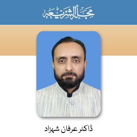
ڈاکٹر عرفان شہزاد