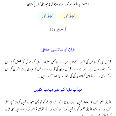
اسسٹنٹ پروفیسر اسلامک اسٹڈیز ورچوئل یونیورسٹی آف پاکستان
تعارفی لنک
تعارفی لنک
کل مضامین: 22
قرآن اور سائنسی حقائق
قرآن مجید کو سائنس کی کتاب سمجھنا یا اس سے سائنسی معلومات کشید کرنے کی کوشش کرنا اس
کے مقصدِ نزول سے انحراف ہے۔ قرآن دین کی کتاب ہے، جس کا بنیادی ہدف انسان کو اس
کے خالق سے روشناس کرانا، بندگی کی دعوت دینا اور آخرت میں...
مہذب دنیا کے غیر مہذب کھیل
انسانی شعور تشدد کا روادار نہیں۔ ذاتی دفاع کے لیے لڑنے کو تو کبھی معیوب نہیں گردانا گیا، مگر
تشدد برائے تشدد انسانی ضمیر گوارا نہیں کرتا۔ رہا تشدد برائے تفریح تو اس کی قباحت میں کسی شک