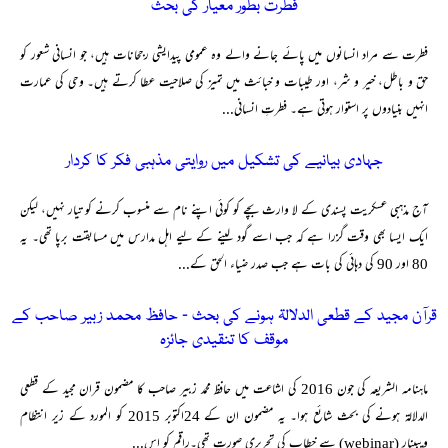
فطرت بطور معیار کی بحث
فطرت سے مراد انسانوں میں پائے جانے والے وہ عمومی پیدایشی رجحانات ہیں، جو انسانی شعور کو
حق و باطل، خیر و شر، اور طیبات و خبائث میں تمیز کی صلاحیت عطا کرتے ہیں۔ وحی کی عمارت
انہیں بنیادوں پر استوار ہوتی ہے۔ فطرتِ انسانی...
جہادی بیانیے کی تشکیل میں روایتی مذہبی فکر کا کردار
آج مذہبی عسکریت پسندی کے لا وارث بچے کو کوئی اپنے نام سے منسوب کرنے کو تیار نہیں، لیکن
ایک ایسا بھی وقت گزرا ہے کہ جب اسے گود لینے کے لیے اہل مدارس میں مسابقت برپا تھی۔ یہ
80 اور 90 کی دہائی کی بات ہے جب صدر ضیاء الحق کے...
قرآن مجید کے قطعی الدلالۃ ہونے کی بحث ۔ حافظ محمد زبیر صاحب کے
موقف کا تنقیدی جائزہ
ماہنامہ الشریعہ کی جون 2016 کی اشاعت میں حافظ محمد زبیر صاحب کا مضمون قران مجید کے قطعی
الدلالۃ ہونے کی بحث شائع ہوا۔ یہ مضمون ان کے 24اکتوبر 2015 کو المورد کے زیر انتظام
ویبینار (webinar) سے خطاب کی تحریری صورت تھی۔راقم کو اس...