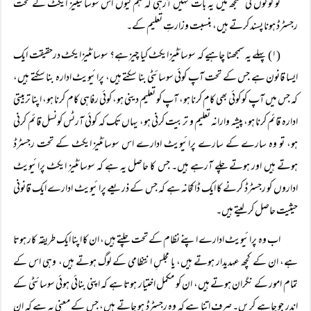
تو لوگوں کی سمجھ میں یہ بات نہیں آرہی کہ ہم کیوں اس سوسائیٹیز ایکٹ کے تحت
رجسٹرڈ ہونا پسند کرتے ہیں، بنسبت وزارتِ تعلیم کے۔
(۱) پہلے یہ سمجھنا چاہیے کہ سوسائٹیز ایکٹ کیا چیز ہے؟ سوسائٹیز ایکٹ درحقیقت ایک
ایسا قانون ہے جس کے تحت آپ کوئی سوسائٹی بنا سکتے ہیں، پرائیویٹ ادارہ بنا سکتے ہیں،
کہ جس میں آپ کو کوئی بھی کام کرنا ہو، آپ کو تعلیم دینی ہو، کوئی رفاہی کام کرنا ہو، اپنا تربیتی
ادارہ قائم کرنا ہو، پیشہ وارانہ تعلیم و تربیت کرنی ہو، یہاں تک کہ کوئی آرٹس کونسل قائم کرنی
ہو، تو وہ سارے کے سارے پرائیویٹ ادارے اس سوسائٹیز ایکٹ کے تحت رجسٹرڈ
ہوتے ہیں اور ہوتے چلے آرہے ہیں۔ جس کا حاصل یہ ہے کہ سوسائٹیز ایکٹ پرائیویٹ
اداروں کو رجسٹرڈ کرنے کا ایک ڈاکخانہ ہے کہ جس کے ذریعے پرائیویٹ ادارے ایک قانونی
حیثیت حاصل کر لیتے ہیں۔
اب وہ پرائیویٹ ادارے اپنے نظام کے تحت چلتے ہیں، ان کا اپنا ایک طریقہ کار ہوتا
ہے، ان کے کچھ عہدیدار ہوتے ہیں، یا مجلسِ انتظامی کے لوگ ہوتے ہیں، وہی اس کے
تمام امور کے نگران ہوتے ہیں، ان کو مکمل اختیار ہوتا ہے کہ اپنی بنائی ہوئی سوسائٹی کے
اندر جو چاہے کریں۔ صرف اتنا ہے کہ وہ رجسٹرڈ ہو جاتے ہیں، جس کے معنی یہ ہے کہ ان