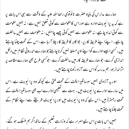
کے اندر وہ آگیا۔
ہمارے مدارس کی بنیاد حضرت نانوتوی رحمۃ اللہ علیہ کے وقت سے ہی اس بات پر
ہے کہ یہ پرائیویٹ ادارہ ہے اور اس کا حکومت سے کوئی تعلق نہیں ہے، نہ ہمیں حکومت
سے کوئی امداد چاہیے، نہ حکومت سے ہمیں کوئی پیسے چاہئیں، نہ حکومت سے ہمیں مداخلت
چاہیے۔ اپنے اپنے طریقہ کار پر، جو اکابر کا طریقہ کار چلا آ رہا ہے، اس کے تحت چلنا چاہتے
ہیں۔ کسی ایسے ادارے کو اپنے اوپر مسلط نہیں کرنا چاہتے جو ہمارے اندرونی نظام میں دخل
اندازی کرے، جو ہمارے طریقہ کار میں مداخلت کرے، جو کسی طرح بھی ہمارے مقاصد پر
اثرانداز ہو، ہم مدرسہ کو اس سے آزاد رکھنا چاہتے ہیں۔
اور یہ آزادی ہمیں سوسائٹیز ایکٹ کے تحت ملتی ہے کیونکہ وہ پرائیویٹ ہے، اس
میں سارے ادارے پرائیویٹ ہیں۔ بہت سے تعلیمی ادارے اب بھی سوسائٹیز ایکٹ کے
تحت رجسٹرڈ ہیں، اس لیے کہ وہ پرائیویٹ ہیں اور پرائیویٹ طریقے سے اپنے نظام کے
تحت چلنا چاہتے ہیں۔
ہمیں اس بات پر اس لیے اصرار ہے کہ وزارتِ تعلیم کے ساتھ اگر ہم منسلک ہو گئے،