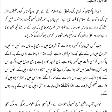
تشدد کیا جاتا ہے۔
الحمد للہ پاکستان کو اللہ تبارک و تعالیٰ نے اسلام کے لیے بنایا اور پاکستان کو درحقیقت اللہ
تبارک و تعالیٰ نے اسلام کا قلعہ بنایا ہے، ہم یہاں یہ صورتحال کسی قیمت برداشت نہیں کر
سکتے کہ ہمارے مدارس اور ہمارے علماء اس طرح ہو جائیں کہ ان کے سامنے کچھ بھی ہوتا
رہے اور وہ اپنی زبانوں کو بند رکھیں اور شیطان اخرس بن کر زندگی گزاریں۔
جب کسی بھی چیز کو گھیرنا ہوتا ہے تو شروع میں ساری پابندیاں عائد نہیں ہوتیں،
شروع میں اس کے لیے ایک دام ڈالا جاتا ہے، ایک دانہ ڈالا جاتا ہے، اس کے بعد آگے
جا کر اس کو کسی وقت میں گھیرا جاتا ہے، یہی طریقہ کار رہا ہے پوری تاریخ میں۔ اگرچہ اس
مفاہمتی یادداشت) میں لکھا ہوا ہے کہ اپنے نظام میں آزاد و خود مختار رہیں گے، لیکن اس
(
کے باوجود ایک مرتبہ جب اس دائرے کے اندر آگئے، اور اس میں یہ لفظ موجود ہیں کہ
وزارتِ تعلیم کی طرف سے وقتا فوقتاً ملنے والی ہدایات جو ملتی رہیں گی، اس کے پابند ہوں
گے۔
تو اب آپ دیکھیے آج کسی کی حکومت ہے، کل کسی اور کی حکومت ہو گی۔ وہ لوگ بھی