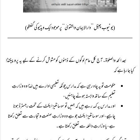
(یوٹیوب چینل ’’دارالایمان والتقویٰ‘‘ پر موجود ایک ویڈیو کی گفتگو)
بعد الحمد والصلوٰۃ۔ آج کل عام لوگوں کے ذہنوں کو مشوش کرنے کے لیے یہ پروپیگنڈا
کیا جا رہا ہے کہ
حکومت تو یہ چاہ رہی ہے کہ مدارس چونکہ تعلیمی ادارے ہیں لہٰذا وہ وزارتِ
تعلیم کے ساتھ وابستہ ہونے چاہئیں،
اور مدارس یہ کہہ رہے ہیں کہ ہمیں تو سوسائٹیز ایکٹ کے تحت رجسٹرڈ ہونا
چاہیے، اور سوسائٹیز ایکٹ جو ہے وہ وزارتِ صنعت و تجارت سے تعلق رکھتا
ہے، یا وزارتِ داخلہ سے تعلق رکھتا ہے۔