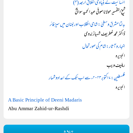
انسانیت کے بنیادی اخلاقِ اربعہ (۴)
شیخ التفسیر مولانا صوفی عبد الحمید سواتیؒ
بدلتا مشرقِ وسطیٰ: شامی انقلاب اور لبنان میں سیزفائر
ڈاکٹر محمد غطریف شہباز ندوی
اخبار و آثار: شام کی صورتحال
الجزیرہ
ریلیف ویب
فلسطین: ۷ اکتوبر۲۰۲۳ء سے اب تک کے اعدادوشمار
الجزیرہ
A Basic Principle of Deeni Madaris
Abu Ammar Zahid-ur-Rashdi