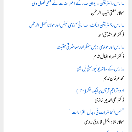
مدارس رجسٹریشن: ایوان صدر کے اعتراضات نے قلعی کھول دی
مولانا مفتی منیب الرحمٰن
مدارس رجسٹریشن ایکٹ، صدارتی آرڈی نینس اور مولانا فضل الرحمٰن
ڈاکٹر محمد مشتاق احمد
مدارس اور مولوی: پس منظر اور معاشرتی حیثیت
ڈاکٹر شہزاد اقبال شام
مدارس کے ساتھ یونیورسٹی بل بھی!
محمد عرفان ندیم
اردو تراجم قرآن پر ایک نظر (۱۲۰)
ڈاکٹر محی الدین غازی
’’حسن المحاضرات فی رجال القراءات‘‘
مولانا شاہ اجمل فاروق ندوی