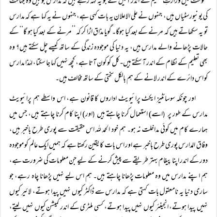
حکومت میں وزارتِ تعلیم کے اندر آئیں گے جو یہ کہہ رہے ہیں کہ مدارس جو ہیں وہ جہالت
کی یونیورسٹیاں ہیں، جنہوں نے علی الاعلان یہ بات کہی ہے، جنہوں نے یہ کہا ہے کہ مدارس
تو یہ سکھاتے ہیں کہ مرنے کے بعد کیا ہوگا۔ گویا مذاق اڑا کر کہ ’’مرنے کے بعد کیا ہو گا‘‘ کے
حالات پڑھانے والے مدارس ہیں، یہ دنیا کی موجودہ زندگی کے ساتھ کیسے چل سکتے ہیں؟ وہ
بھی تعلیم کے نظام کے اندر آ سکتے ہیں- کل کو کون آتا ہے، کچھ نہیں کہا جا سکتا، لہٰذا مدارس
کو اس دائرے کے اندر لانے کے ہم بالکل سختی کے ساتھ مخالف ہیں۔
اور چونکہ سوسائٹیز ایکٹ پرائیویٹ اداروں کا قانون ہے، اس واسطے ہم پرائیویٹ
مدارس کے طور پر
اسے) استعمال کرنا چاہتے ہیں
اور) اپنا کام کرنا چاہتے ہیں، جس میں
(
(
ہمارے کام میں کوئی مداخلت نہ ہو۔ ہم خود الحمد للہ اس حقیقت سے پوری طرح باخبر ہیں،
وفاق المدارس پوری طرح باخبر ہے اور اس بات کا یقین رکھتا ہے کہ ہمیں ایک عالم کو موجودہ
دور کے اندر اپنا پیغام بہتر طریقے سے پیش کرنے کے لیے جن معلومات کی ضرورت ہے،
ہم اپنے مدارس میں وہ معلومات پڑھانا چاہتے ہیں۔ ہم اس لیے نہیں پڑھانا چاہ رہے، جو
ساری دنیا یہ نامعقول بات کہتی ہے کہ مدارس سے ڈاکٹر کیوں نہیں پیدا ہوتے، لائیر کیوں
نہیں پیدا ہوتے، انجینئر کیوں نہیں پیدا ہوتے، کسی ملٹری کے اندر کمیشن کیوں نہیں لیتے،