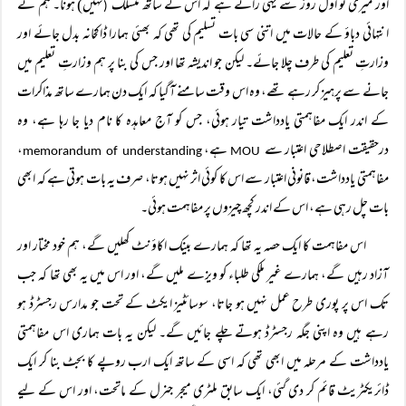
اور میری تو اول روز سے یہی رائے ہے کہ اس کے ساتھ منسلک
نہیں) ہونا۔ ہم نے
(
انتہائی دباؤ کے حالات میں اتنی سی بات تسلیم کی تھی کہ بھئی ہمارا ڈاکخانہ بدل جائے اور
وزارتِ تعلیم کی طرف چلا جائے۔ لیکن جو اندیشہ تھا اور جس کی بنا پر ہم وزارتِ تعلیم میں
جانے سے پرہیز کر رہے تھے، وہ اس وقت سامنے آگیا کہ ایک دن ہمارے ساتھ مذاکرات
کے اندر ایک مفاہمتی یادداشت تیار ہوئی، جس کو آج معاہدہ کا نام دیا جا رہا ہے، وہ
درحقیقت اصطلاحی اعتبار سے
ہے،
،
memorandum of understanding
MOU
مفاہمتی یادداشت، قانونی اعتبار سے اس کا کوئی اثر نہیں ہوتا، صرف یہ بات ہوتی ہے کہ ابھی
بات چل رہی ہے، اس کے اندر کچھ چیزوں پر مفاہمت ہوئی۔
اس مفاہمت کا ایک حصہ یہ تھا کہ ہمارے بینک اکاؤنٹ کھلیں گے، ہم خود مختار اور
آزاد رہیں گے، ہمارے غیر ملکی طلباء کو ویزے ملیں گے، اور اس میں یہ بھی تھا کہ جب
تک اس پر پوری طرح عمل نہیں ہو جاتا، سوسائٹیز ایکٹ کے تحت جو مدارس رجسٹرڈ ہو
رہے ہیں وہ اپنی جگہ رجسٹرڈ ہوتے چلے جائیں گے۔ لیکن یہ بات ہماری اس مفاہمتی
یادداشت کے مرحلہ میں ابھی تھی کہ اسی کے ساتھ ایک ارب روپے کا بجٹ بنا کر ایک
ڈائریکٹریٹ قائم کر دی گئی، ایک سابق ملٹری میجر جنرل کے ماتحت، اور اس کے لیے