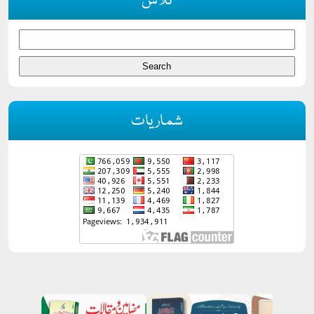
تلاش
شماریات