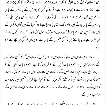
کسی مسلمان کو کوئی نکاح طلاق کا بھی مسئلہ پوچھنا ہوتا ہے، بیع و شراء کا بھی پوچھنا ہوتا
ہے، نماز اور روزے کا پوچھنا ہوتا ہے، تو وہ کیا کسی یونیورسٹی کے پروفیسر کے پاس
جاتے ہیں جس نے ایم اے اسلامیات کی ڈگری لے رکھی ہے؟ یا کسی یونیورسٹی کے
پروفیسر کے پاس جاتے ہیں جو اسلامک اسٹڈیز پڑھا رہا ہے؟ وہ اگر جاتے ہیں تو ان لوگوں کے
پاس جاتے ہیں جن کے پاس قرآن و حدیث، فقہ، اصولِ فقہ کا پورا علم ہے۔ کیوں جاتے
ہیں؟ اس لیے کہ یہ جانتے ہیں کہ صحیح علم ان کے پاس ہے، دین ان کو صحیح طریقے سے آتا
ہے۔
یہ سارا کام مدارس اس لیے کر رہے ہیں اور اس طرح کر رہے ہیں کہ ہم کسی کے تسلط
کے روادار نہیں ہیں، ہم وہ بات کہیں گے جو قرآن کہتا ہے، ہم وہ بات کہیں گے جو
حدیث کہتی ہے، ہم وہ بات کہیں گے جو ہمارا دین کہتا ہے۔ اس وجہ سے ہم کوئی مداخلت
کسی قیمت پر برداشت نہیں کر سکتے، اگر کریں گے تو ہم اپنے فرضِ منصبی میں زبردست
کوتاہی کے، اور اللہ اور رسول کے کے ساتھ جو ہم نے عہد کیا ہے، اس سے غداری کے
مرتکب ہوں گے۔
اس لیے یہ فرق ہے سادہ لفظوں میں کہ مدارس پرائیویٹ رہیں یا سرکار کے تحت