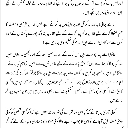
اور اس بات کو بڑے فخر کے ساتھ بیان کیا جاتا ہے کہ فلاں مدرسہ کے لوگ کمیشن لے چکے
ہیں، وہ بریگیڈیئر بن چکے ہیں۔
ارے بھائی! یہ مدرسہ کرنل اور بریگیڈیئر پیدا کرنے لیے نہیں تھا، یہ قرآن و سنت کا
علم محفوظ کرنے لیے تھا، یہ عالم پیدا کرنے کے لیے تھا۔ یہ بتاؤ کہ پورے پاکستان کے اندر
کون سے سرکاری ادارے میں اسلام کی تعلیم دی جا رہی ہے؟
حافظ اتنے پیدا ہو رہے ہیں اس ملک کے اندر۔ کسی مسجد کے اندر کبھی یہ اعلان نہیں
سنا گیا ہو گا کہ ہمارے ہاں تراویح پڑھانے کے لیے حافظ نہیں ہے، ہمیں فراہم کیا جائے۔
حافظ زیادہ ہیں، مسجدیں کم ہیں۔ کہاں سے پیدا ہو رہے ہیں یہ حافظ جو قرآن کریم کی خدمت
انجام دے رہے ہیں اور تراویح پڑھانے کے لیے موجود ہیں۔ یہ کہاں سے آرہے ہیں؟ کسی
کالج سے؟ کسی یونیورسٹی سے؟ کسی انسٹیٹیوٹ سے؟ یہی مدارس ہی ہیں جو یہ سب پیدا کر
رہے ہیں۔
کوئی آدمی یہ بتائے کہ کیا اس معاشرے کی ضرورت نہیں ہے کہ اگر کسی شخص کو کوئی
دینی مسئلہ پیش آجائے تو اس کا جواب دینے والا کوئی موجود ہو؟ ساری دنیا دیکھ لے کہ اگر