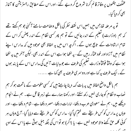
مختلف جگہوں پر دفاتر قائم کرنا شروع کر دیے گئے، اور اس کے مطابق رجسٹریشن کا آغاز
بھی کر دیا گیا۔
تو یہ مرحلہ تھا جس میں ہمیں اس نقطہ نظر کی بالکل وضاحت سامنے آ گئی جو ہم کہتے تھے
کہ ہم
وزارت) تعلیم کے اندر جائیں گے تو ہم پھر کسی نظام کے اندر پھنس کر اس کے
(
تمام ارشادات کے تابع ہوں گے۔ اگرچہ اس میں یہ الفاظ بھی موجود ہیں کہ مدارس اپنے
نظام میں آزاد اور خود مختار رہیں گے، یہ لکھا ہوا ہے اس کے اندر بھی، لیکن آخر میں یہ لکھا
ہوا ہے کہ وقتاً‌ فوقتاً وزارتِ تعلیم کی طرف سے جو ہدایات آئیں گی مدارس اس کے پابند ہوں
گے۔ ایک طرف یہ کہا ہے اور دوسری طرف یہ بھی کہا ہے ……
ہم بالکل واضح الفاظ میں یہ بات کہہ دینا چاہتے ہیں کہ کسی حکومت کے ماتحت ہو کر ہم
نصاب و نظام کو جاری نہیں رکھ سکتے، اور رکھنا ہمارے لیے زہرِ قاتل ہے۔ ہم نے انجام
دیکھے ہیں، ہم نے سعودی عرب دیکھا، امارات دیکھا، مصر دیکھا ہے، شام دیکھا ہے، اور
وہاں پر مدارس کو کس طریقے سے ختم کیا گیا، مدارس کو کس طریقے سے دبایا گیا، آج وہاں ہر
کوئی کلمہ حق کہنے والا موجود نہیں ہے، یا
اگر) ہو تو اس کی جگہ جیل ہوتی ہے یا اس کے اوپر
(