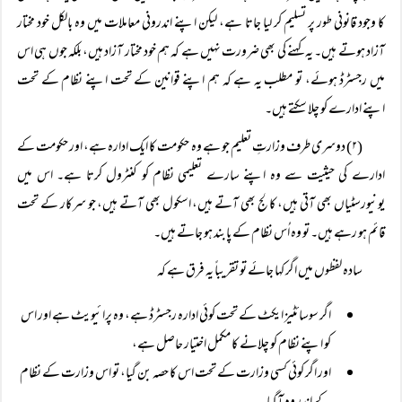
کا وجود قانونی طور پر تسلیم کر لیا جاتا ہے، لیکن اپنے اندرونی معاملات میں وہ بالکل خود مختار
آزاد ہوتے ہیں۔ یہ کہنے کی بھی ضرورت نہیں ہے کہ ہم خود مختار آزاد ہیں، بلکہ جوں ہی اس
میں رجسٹرڈ ہوئے، تو مطلب یہ ہے کہ ہم اپنے قوانین کے تحت اپنے نظام کے تحت
اپنے ادارے کو چلا سکتے ہیں۔
(۲) دوسری طرف وزارتِ تعلیم جو ہے وہ حکومت کا ایک ادارہ ہے، اور حکومت کے
ادارے کی حیثیت سے وہ اپنے سارے تعلیمی نظام کو کنٹرول کرتا ہے۔ اس میں
یونیورسٹیاں بھی آتی ہیں، کالج بھی آتے ہیں، اسکول بھی آتے ہیں، جو سرکار کے تحت
قائم ہو رہے ہیں۔ تو وہ اُس نظام کے پابند ہو جاتے ہیں۔
سادہ لفظوں میں اگر کہا جائے تو تقریباً‌ یہ فرق ہے کہ
اگر سوسائٹیز ایکٹ کے تحت کوئی ادارہ رجسٹرڈ ہے، وہ پرائیویٹ ہے اور اس
کو اپنے نظام کو چلانے کا مکمل اختیار حاصل ہے،
اور اگر کوئی کسی وزارت کے تحت اس کا حصہ بن گیا، تو اس وزارت کے نظام