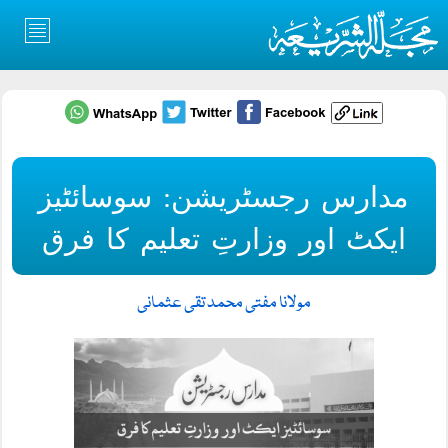
مدارس رجسٹریشن: سوسائٹیز
ایکٹ اور وزارتِ تعلیم کا فرق
مولانا مفتی محمد تقی عثمانی