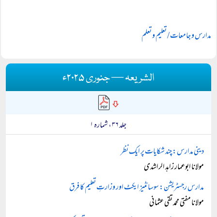
مدارس و جامعات / تعلیم و تعلم
الشریعہ — جنوری ۲۰۲۵ء
جلد ۳۶ ، شمارہ ۱
دینی مدارس: چند شکایات پر ایک نظر
مولانا ابوعمار زاہد الراشدی
مدارس رجسٹریشن: سوسائٹیز ایکٹ اور وزارتِ تعلیم کا فرق
مولانا مفتی محمد تقی عثمانی