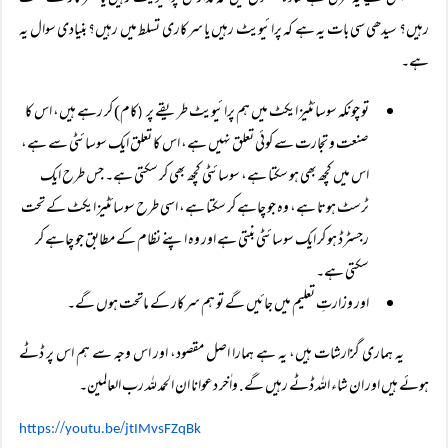
رہیں؟ سیدھی سی بات یہ ہے کہ پرائیویٹ رہیں یا سرکاری تسلط میں رہیں؟ بنیادی سوال یہ
ہے۔
تو چونکہ سوسائٹیز ایکٹ میں ہم پرائیویٹ طریقے پر
کام) کر رہے ہیں، اس کا
(
صنعت و تجارت سے کوئی تعلق نہیں ہے، اس کا تعلق ایک سوسائٹی سے ہے،
اس میں کچھ بھی ہو سکتا ہے، سوسائٹی کچھ بھی کر سکتی ہے۔ جس طرح ایک
ٹرسٹ ہوتا ہے، وہ جو چاہے کر سکتا ہے، اسی طرح سوسائٹیز ایکٹ کے تحت
رجسٹرڈ ہو کر ایک سوسائٹی بنتی ہے اور وہ اپنے نظام کے مطابق جو چاہے کر
سکتی ہے۔
اور وزارتِ تعلیم میں جائیں گے تو ہم سرکار کے ماتحت ہوں گے۔
یہ ہماری گزارشات ہیں، یہ ہے ہمارا اصل مقصود، اور اس وجہ سے ہم اس پر ڈٹے
ہوئے ہیں اور ان شاء اللہ ڈٹے رہیں گے. واٰخر دعوانا ان الحمد للہ رب العالمین۔
//
/
https:
youtu.be
jtIMvsFZqBk