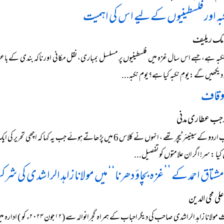
بہ اور فلسطینیوں کے لیے اس کی اہمیت
مک ریلیف
کبہ ہے، جسے اس سال غزہ میں فلسطینیوں پر مسلسل بمباری، نقل مکانی اور ناکہ بندی کے باعث 
دیکھیں گے: یومِ نکبہ کیا ہے؟ یوم نکبہ...
 اوقاف
جب عطاری مدنی
منیر صاحب اردو کے سینیئر ٹیچر تھے ، انہوں نے کلاس 6 میں پڑھاتے 
 کیا : سر! اگر ان علامتوں کو تفصیل...
 مشتاق احمد کے ’’غزہ بچاؤ دھرنا‘‘ میں مولانا زاہد الراشدی کی ش
ی محی الدین
شیخ الحدیث مولانا زاہد