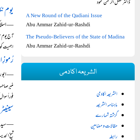
ڈاکٹر فضل الرحمٰن محمود
یوم نک
A New Round of the Qadiani Issue
― اسلا
Abu Ammar Zahid-ur-Rashdi
آج یومِ ن
The Pseudo-Believers of the State of Madina
اہمیت کو 
Abu Ammar Zahid-ur-Rashdi
رُموزِ
الشریعہ اکادمی
― ابو ر
الشریعہ اکادمی
فوراً سوال
ماہنامہ الشریعہ
سینیٹر
گزشتہ شمارے
― سید عل
مقالات و مضامین
رابطہ