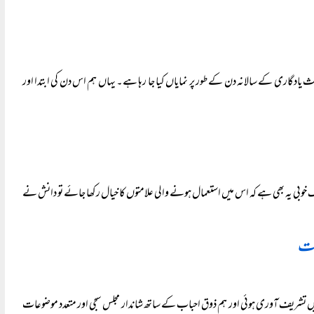
یادگاری کے سالانہ دن کے طور پر نمایاں کیا جا رہا ہے۔ یہاں ہم اس دن کی ابتدا اور
ہوئے جب یہ کہا کہ اچھی تحریر کی ایک خوبی یہ بھی ہے کہ اس میں استعمال ہونے والی علامتوں کا خیال رکھا جائے تو دانش نے
رکت
 الراشدی صاحب کی دیگر احباب کے ہمراہ گجرانوالہ سے (۱۲ جون ۲۰۲۴ء کو ) ادارہ میں تشریف آوری ہوئی اور ہم ذوق احباب کے ساتھ شاندار مجلس سجی اور متعدد موضوعات