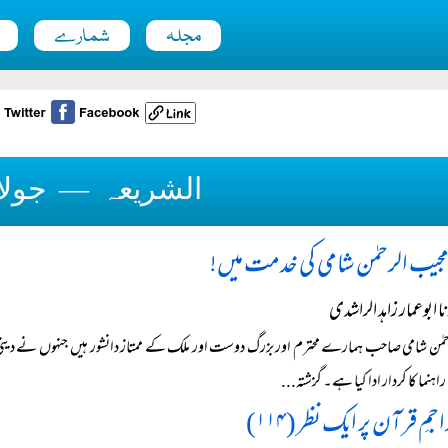
مجلہ
شمارے
الشریعہ — جولائی ۴
مجیب الرحمٰن شامی کی خدمت میں!
 ابوعمار زاہد الراشدی
مٰن شامی صاحب ہمارے محترم اور بزرگ دوست اور ملک کے ممتاز دانشور ہیں جنہوں نے دینی و ق
ہنما کا کردار ادا کیا ہے۔ گزشتہ...
اجمِ قرآن پر ایک نظر (۱۱۴)