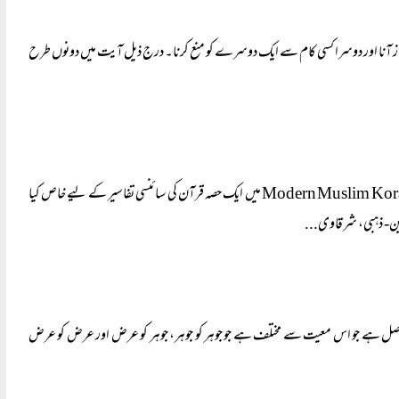
م سے باز آنا اور دوسرا کسی کام سے ایک دوسرے کو منع کرنا۔ درج ذیل آیت میں دونوں طرح
Baljon نے 1961ء میں شائع ہونے والی اپنی کتاب: 1880- 1960 Modern Muslim Koran Interpretation میں ایک حصہ قرآن کی سائنسی تفاسیر کے لیے خاص کیا
اصل ہے جو اس معیت سے مختلف ہے جو جوہر کو جوہر، جوہر کو عرض اور عرض کو عرض