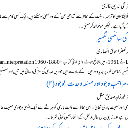
 محی الدین غازی
51) لَا یَتَنَاہَوْنَ کا ترجمہ: لغت کے لحاظ سے ’تناھی عن‘ کے دو معنی ہوسکتے ہیں، ایک کسی کا
کیا گیا ہے۔ لیکن موخر الذکر معنی...
ی سائنسی تفسیر
 ظفر اسحاق انصاری
مراتبِ وجود اور مسئلہ وحدت الوجود (۳)
محمد زاہد صدیق مغل
ودی اور معیت باری تعالیٰ: اس لحاظ سے ذات باری کو ہر شے سے ایک ایسی وجودی معیت ح
ے اور نہ ہی یہاں حال و محل کے اتحاد جیسی کوئی شرط...