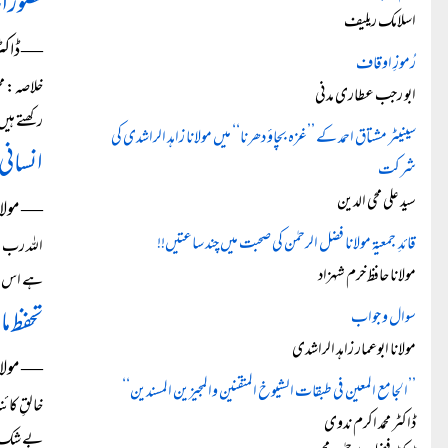
تصورات
اسلامک ریلیف
― ڈاکٹر 
رُموزِ اوقاف
خلاصہ: م
ابو رجب عطاری مدنی
رکھتے ہیں58۔ تاہم مختلف مذہبی روایات میں محبت کی
سینیٹر مشتاق احمد کے ’’غزہ بچاؤ دھرنا‘‘ میں مولانا زاہد الراشدی کی
انسانی
شرکت
سید علی محی الدین
― مولانا 
قائدِ جمعیۃ مولانا فضل الرحمٰن کی صحبت میں چند ساعتیں!!
اللہ رب 
مولانا حافظ خرم شہزاد
ہے اس لئ
تحفظ ما
سوال و جواب
مولانا ابوعمار زاہد الراشدی
― مولانا
’’الجامع المعین فی طبقات الشیوخ المتقنین والمجیزین المسندین‘‘
خالقِ کائ
ڈاکٹر محمد اکرم ندوی
بے شک ہ