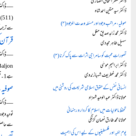
ڈاکٹر ظفر اسحاق انصاری
― ڈاکٹر
ڈاکٹر سید متین احمد شاہ
(1
صوفیہ، مراتبِ وجود اور مسئلہ وحدت الوجود (۳)
سے ترجمہ 
ڈاکٹر محمد زاہد صدیق مغل
قرآن ک
سہیل طاہر مجددی
― ڈاکٹر
تصوراتِ محبت کو سامراجی اثرات سے پاک کرنا (۳)
ڈاکٹر ابراہیم موسٰی
ڈاکٹر محمد غطریف شہباز ندوی
ہے1۔تفسیر -خاص طور پر جدید دور میں – کے بارے میں بیسویں صدی کی ستر کی دھائی میں تین اور مصنفین- ذہبی، شرقاوی...
صوفیہ، 
انسانی نفس کے حقوق اسلامی شریعت کی روشنی میں
مولانا ڈاکٹر عبد الوحید شہزاد
― ڈاکٹر 
تحفظ ماحولیات میں اسلام کا کردار و رہنمائی
توحید وج
مولانا محمد طارق نعمان گڑنگی
سے حاصل ہ
یوم نکبہ اور فلسطینیوں کے لیے اس کی اہمیت