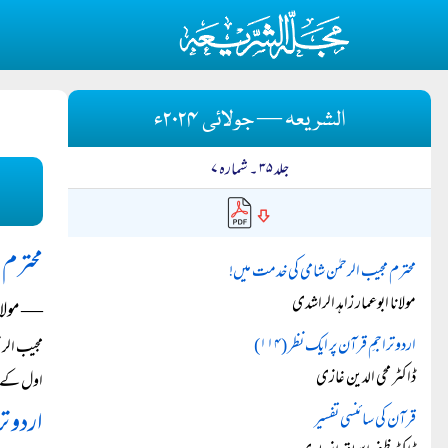
الشریعہ — جولائی ۲۰۲۴ء
جلد ۳۵ ۔ شمارہ ۷
محترم 
محترم مجیب الرحمٰن شامی کی خدمت میں!
مولانا ابوعمار زاہد الراشدی
― مولانا
اردو تراجمِ قرآن پر ایک نظر (۱۱۴)
مجیب الرح
ڈاکٹر محی الدین غازی
اول کے را
اردو تر
قرآن کی سائنسی تفسیر