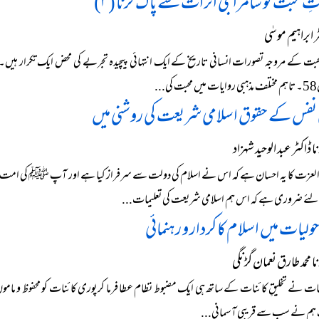
ِ محبت کو سامراجی اثرات سے پاک کرنا (۳)
ابراہیم موسٰی
حبت کے مروجہ تصورات انسانی تاریخ کے ایک انتہائی پیچیدہ تجربے کی محض ایک تکرار ہیں۔
...
 نفس کے حقوق اسلامی شریعت کی روشنی میں
ڈاکٹر عبد الوحید شہزاد
العزت کا یہ احسان ہے کہ اس نے اسلام کی دولت سے سرفراز کیا ہے اور آپ ﷺ کی امت میں 
ے ضروری ہے کہ اس ہم اسلامی شریعت کی تعلیمات...
حولیات میں اسلام کا کردار و رہنمائی
 محمد طارق نعمان گڑنگی
نات نے تخلیقِ کائنات کے ساتھ ہی ایک مضبوط نظام عطا فرما کر پوری کائنات کو محفوظ و مامون بنا
م نے سب سے قریبی آسمانی...