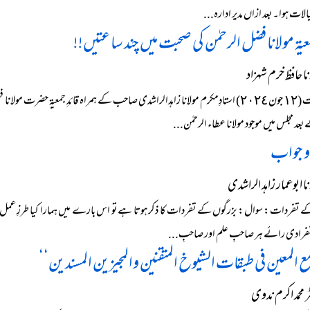
خیالات ہوا۔ بعد ازاں مدیر ادارہ...
معیۃ مولانا فضل الرحمٰن کی صحبت میں چند ساعتیں!!
 حافظ خرم شہزاد
گذشتہ رات (١٢ جون ٢٠٢٤) استادِمکرم مولانا زاہدالراشدی صاحب کے ہمراہ قائدِ جم
بعد مجلس میں موجود مولانا عطاء الرحمٰن...
و جواب
 ابوعمار زاہد الراشدی
انفرادی رائے ہر صاحبِ علم اور صاحبِ...
ع المعین فی طبقات الشیوخ المتقنین والمجیزین المسندین‘‘
محمد اکرم ندوی