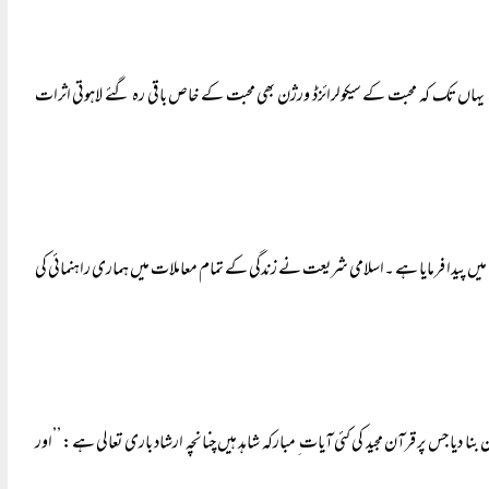
 یہاں تک کہ محبت کے سیکولرائزڈ ورژن بھی محبت کے خاص باقی رہ گئے لاہوتی اثرات
پیدا فرمایا ہے ۔اسلامی شریعت نے زندگی کے تمام معاملات میں ہماری راہنمائی کی
 دیا جس پر قرآن مجید کی کئی آیات ِ مبارکہ شاہد ہیں چنانچہ ارشاد باری تعالی ہے: ’’اور