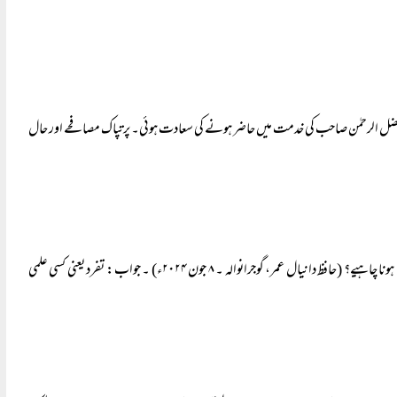
عیۃ حضرت مولانا فضل الرحمٰن صاحب کی خدمت میں حاضر ہونے کی سعادت ہوئی۔ پرتپاک مصافحے اور حال
بزرگوں کے تفردات: سوال: بزرگوں کے تفردات کا ذکر ہوتا ہے تو اس بارے میں ہمارا کیا طرزِ عمل ہونا چاہیے؟ (حافظ دانیال عمر، گوجرانوالہ ۔ ۸ جون ۲۰۲۴ء) ۔ جواب: تفرد یعنی کسی علمی