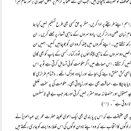
ی موقف کو تقویت پہنچاتی ہیں، جب ان سے صحابہ کرام پر بعض شیعہ کی برسر عام تبرا
 مراسم اپنے طریقے پر ادا کریں، مگر یہ حق کسی بھی طرح تسلیم نہیں کیا جا
عام زبان طعن دراز کریں، یا دوسروں کے مذہبی شعائر پر حملے کریں۔ ان
 سکتے ہیں۔ اپنے گھروں میں بیٹھ کر وہ ان کو جو چاہیں کہیں، ہمیں ان
 دوسروں کے مذہبی پیشوائوں پر تو درکنار، کسی کے باپ کو بھی گالی
ہیں کر سکتے۔ اس معاملے میں اگر حکومت کوئی تساہل کرتی ہے تو یہ اس
ی باہمی کش مکش دبنے کی بجائے اور زیادہ بھڑک اٹھے۔ دشنام طرازی کا
ئسنس دیا جا چکا ہے،حماقت بھی ہے اور زیادتی بھی۔ حکومت کی یہ سخت غلطی
قول اور منصفانہ حدود مقرر نہیں کرتی اور پھر جب بے قید لائسنسوں
نا روتی ہے‘‘۔
۱۱)
(
 یہ بھی حقیقت ہے کہ اس پر پابندی بھی ایک اموی خلیفہ حضرت عمر بن عبدالعزیزؒ نے
 دار لوگوں کا انتخاب ہے کہ وہ اپنے نادان لوگوں کی اس غلط روایت کو جاری رکھتے ہیں