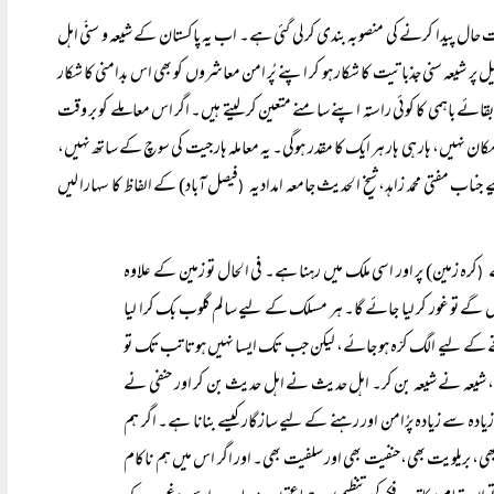
رت حال پیدا کرنے کی منصوبہ بندی کرلی گئی ہے۔ اب یہ پاکستان کے شیعہ و سنّی اہل
پر شیعہ سنی جذباتیت کا شکار ہو کر اپنے پُر امن معاشروں کو بھی اس بدامنی کا شکار
بقائے باہمی کا کوئی راستہ اپنے سامنے متعین کرلیتے ہیں۔ اگر اس معاملے کو بر وقت
مکان نہیں، ہار ہی ہار ہر ایک کا مقدر ہوگی۔ یہ معاملہ ہار جیت کی سوچ کے ساتھ نہیں،
 مفتی محمد زاہد، شیخ الحدیث جامعہ امدادیہ
فیصل آباد) کے الفاظ کا سہارا لیں
(
کرہ زمین) پر اور اسی ملک میں رہنا ہے۔ فی الحال تو زمین کے علاوہ
(
 گے تو غور کر لیا جائے گا۔ ہر مسلک کے لیے سالم گلوب بک کرا لیا
ے لیے الگ کرّہ ہو جائے، لیکن جب تک ایسا نہیں ہوتا تب تک تو
، شیعہ نے شیعہ بن کر۔ اہل حدیث نے اہل حدیث بن کر اور حنفی نے
ادہ سے زیادہ پرُامن اور رہنے کے لیے سازگار کیسے بنانا ہے۔ اگر ہم
بھی، بریلویت بھی،حنفیت بھی اور سلفیت بھی۔ اور اگر اس میں ہم ناکام