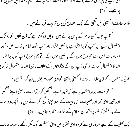
بھی آپ کی پیروی کرتے ہوئے اسلام اور امت اسلامیہ کے عظیم تر مفاد میں سوچیں اور
چاہیے۔‘‘
۳)
(
علامہ عارف الحسینی اہل تشیع کے ایک اجتماع کی یوں تربیت فرماتے ہیں:
’’آپ جب کسی عالم کے پاس جاتے ہیں، وہاں وہ کہتا ہے کہ آج فلاں جگہ جھنگ
استعمال کیے، یہ آپ کو بُرا لگتا ہے یا نہیں لگتا۔پھر آپ شیعہ امام باڑے میں، شیع
احساسات اس سے مجروح ہوں گے یا نہیں ہوں گے۔ تو جس طرح آپ کو یہ برا لگتا ہ
الفاظ استعمال کرے تو بھی آپ ان کے پیشوائوں کے خلاف نازیبا الفاظ استعمال نہ کریں
تحریک جعفریہ کے قاید علامہ عارف الحسینی باہمی اتحاد کی صورت یوں بیان کرتے ہیں:
’’اتحاد سے ہمارا مقصد یہ ہے کہ شیعہ اپنے تشخص کو برقرار کھے، سنّی اپنے تشخ
اور شیعہ اپنی فقہ اور تعلیمات اہل بیت کے مطابق زندگی گزارتے رہیں۔ ایک دوس
کے بعد مشترکہ طور پر دشمنانِ اسلام کے خلاف متحد ہو جائیں۔‘‘
۵)
(
ایک خطیب کے لیے ضروری ہے کہ وہ اپنی تقریر میں دینی مصلحت کو مدّنظر رکھے۔ علامہ عارف