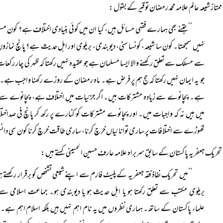
ممتاز شیعہ عالم علامہ محمد رمضان توقیر کے بقول:
’’جتنے بھی ہمارے فقہی مسائل ہیں، کیا ان میں کوئی بنیادی اختلاف ہے؟ کون مسلمان ہ
نہیں سمجھتا۔ کون سا شیعہ، کونسا سنی، دیوبندی، بریلوی اور اہل حدیث ہے؟ پانچ نمازوں 
سے مسلک سے تعلق رکھنے والا ایسا مسلمان ہے جو عقیدہ نہیں رکھتا کہ ظہر کی چار رکع
جو یہ ایمان نہیں رکھتا کہ حج ہم پر فرض ہے۔ ماہ رمضان کے روزے رکھنا واجب ہے۔ 
ہے۔ پچانوے سے زیادہ مشترکات ہیں۔ اگر جزئیات میں اختلاف ہے، پچانوے سے زیاد
میں ہیں نہ کہ واجبات میں۔ اور پچانوے مشترکات کو کنارے پر رکھ کر پانچ فی صداخ
تھوڑے سے اختلافات پر ساری توانائیاں خرچ کرنا، ساری طاقت خرچ کرنا کون سی دان
تحریک جعفریہ پاکستان کے سابق سربراہ علامہ عارف حسین الحسینی کہتے ہیں:
’’میں تحریک نفاذ فقہ جعفریہ کے پلیٹ فارم سے اپنے شیعی تشخص کو برقرار رکھتے 
بریلوی مکتب سے تعلق رکھتا ہو یا اہل حدیث ہو یا دیوبندی ہو۔ جماعت اسلامی سے 
علماء پاکستان کے ساتھ۔ ہماری نظروں میں یہ نام اہم نہیں ہیں بلکہ اسلام اہم ہے۔ جو