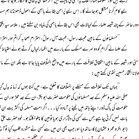
رہتے ہیں اور خصوصاً ہمارا ملک بدامنی کی لپیٹ میں آکر معاشی بدحالی کا شکار ہو جاتا
لیے کام کرنا مشکل ہو جائے گا۔ اس لیے پُرامن بقائے باہمی کے اصول ڈھونڈنا ہم
دورِ حاضر کے چند شیعہ علماء کے خیالات بھی اس بقائے باہمی کی بنیاد بن سکتے ہیں۔ علامہ سید اف
’’مسلمانوں کے مابین محبتِ رسول، محبتِ آلِ رسولؐ، احترامِ صحابہ کرامؓ اور احت
کے علمائے کرام کو دوسرے مسلک کے بارے میں اظہار خیال کرتے ہوئے احتیاط کو مل
سنی اور شیعہ کے مابین استحقاق خلافت کے بارے میں واضح اختلاف پایا جاتا ہے بلکہ ان کے م
ولانا افتخار حسین نقوی کہتے ہیں:
’’جہاں تک خلافت کے مسئلے پر اختلاف کا تعلق ہے، میں کہتا ہوں کہ زمانہ بدل گ
صلی اللہ علیہ وسلم کے بعد مسلمانوں کی حکومت حضرت ابوبکرؓ، ان کے بعد عمرؓ اور ان کے
حکومت کی باگ ڈور اپنے ہاتھ میں لینے پر آمادہ کیا۔۔۔ اگر امت مسلمہ کی اکثریت ان خلف
بات نہیں کرنی چاہیے جس سے کسی کی دلآزاری ہو یا توہین کا پہلو نکلتا ہو۔ خود حضرت ع
ابو بکر و عمر و عثمان) کا ساتھ دیا اور جب بھی ان میں سے کسی نے مشورہ طلب کیا تو 
(