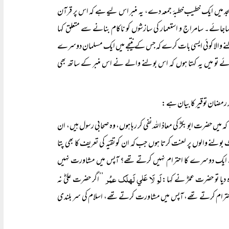
ی مسجد میں ایک خطیب خطبۂ جمعہ دے، یہ منبر اس لیے ہے کہ اس پر قرآن
جائے۔ سامراج و استعمار کی سازشوں کو ناکام بنانے سے متعلق کہا
ر پر بولنے والا کوئی ایسی بات کرے کہ جس کے نتیجے میں ایک مسلمان دوسرے
ئے تو میں یہ کہتا ہوں کہ اس بولنے والے نے اس منبر کے ساتھ بھی
مد رمضان توقیر کا بیان ہے:
میں حضرت ابو بکرؓ کی معاذ اللہ نفی کر رہا ہوں، وہ صحابی رسول ہیں، ان
بولنے والوں پر لعنت کرتا ہوں جب کہ ان کو تقیّہ کی تعریف کا بھی پتا
ختلاف کے ایک دوسرے کا احترام نہیں کرتے تھے؟ آپس میں مشاورت نہیں
لَو لَا عَلي لَھلَک عمُر
 دیا تو حضرت عمرؓ نے کہا:
’’اگر حضرت علیؓ نہ
ا احترام کرتے تھے، آپس میں مشاورت کرتے تھے، اسلام کی سر بلندی