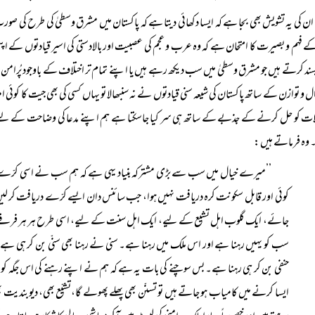
ان کی یہ تشویش بھی بجا ہے کہ ایسا دکھائی دیتا ہے کہ پاکستان میں مشرق وسطیٰ کی طرح کی صو
ے فہم و بصیرت کا امتحان ہے کہ وہ عرب و عجم کی عصبیت اور بالادستی کی اسیر قیادتوں کے اپیل 
پسند کرتے ہیں جو مشرق وسطیٰ میں سب دیکھ رہے ہیں یا اپنے تمام تر اختلاف کے باوجود پُرامن 
ل و توازن کے ساتھ پاکستان کی شیعہ سنی قیادتوں نے نہ سنبھالا تو یہاں کسی کی بھی جیت کا کوئی ا
ات کو حل کرنے کے جذبے کے ساتھ ہی سر کیا جاسکتا ہے ہم اپنے مدعا کی وضاحت کے لیے جناب
وہ فرماتے ہیں:
’’میرے خیال میں سب سے بڑی مشترکہ بنیاد یہی ہے کہ ہم سب نے اسی کرّے
کوئی اور قابل سکونت کرہ دریافت نہیں ہوا، جب سائنس دان ایسے کرّے دریافت کر لیں
جائے، ایک گلوب اہل تشیع کے لیے، ایک اہل سنت کے لیے، اسی طرح ہر ہر فرقے ک
سب کو یہیں رہنا ہے اور اس ملک میں رہنا ہے۔ سنی نے رہنا بھی سنّی بن کر ہی ہے
حنفی بن کر ہی رہنا ہے۔ بس سوچنے کی بات یہ ہے کہ ہم نے اپنے رہنے کی اس جگہ کو زی
ایسا کرنے میں کامیاب ہو جاتے ہیں تو تسنّن بھی پھلے پھولے گا،تشیّع بھی، دیوبندیت 