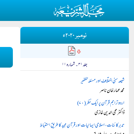
نومبر ۲۰۲۰ء
جلد ۳۱ ۔ شمارہ ۱۱
شیعہ سنی اختلاف اور مسئلہ تکفیر
محمد عمار خان ناصر
اردو تراجم قرآن پر ایک نظر (۷٠)
ڈاکٹر محی الدین غازی
تدبرِ کائنات، اسلامی ایمانیات اور قرآنِ مجید کا طریقِ استنباط