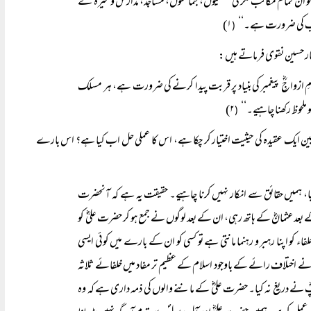
 ہے تو ان تمام مکاتب فکر کی تنظیموں، جماعتوں، مساجد، مدارس وغیرہ کے
 سب کی ضرورت ہے۔‘‘
۱)
(
تخار حسین نقوی فرماتے ہیں:
رامِ ازواجِؓ پیغمبر کی بنیاد پر قربت پیدا کرنے کی ضرورت ہے، ہر مسلک
حوظ رکھنا چاہیے۔‘‘
۲)
(
ابین ایک عقیدہ کی حیثیت اختیار کر چکا ہے، اس کا عملی حل اب کیا ہے؟ اس بارے
یا، ہمیں حقائق سے انکار نہیں کرنا چاہیے۔ حقیقت یہ ہے کہ آنحضرت
 بعد عثمانؓ کے ہاتھ رہی، ان کے بعد لوگوں نے جمع ہو کر حضرت علیؓ کو
اء کو اپنا رہبر و رہنما مانتی ہے تو کسی کو ان کے بارے میں کوئی ایسی
لیؓ نے اختلاف رائے کے باوجود اسلام کے عظیم تر مفاد میں خلفائے ثلاثہ
آپؓ نے دریغ نہ کیا۔ حضرت علیؓ کے ماننے والوں کی ذمہ داری ہے کہ وہ