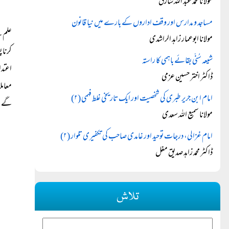
مولانا محمد عبد اللہ شارق
مساجد و مدارس اور وقف اداروں کے بارے میں نیا قانون
علم ک
مولانا ابوعمار زاہد الراشدی
کرنا 
شیعہ سُنّی بقائے باہمی کا راستہ
اعتدا
ڈاکٹر اختر حسین عزمی
معامل
امام ابن جریر طبری کی شخصیت اور ایک تاریخی غلط فہمی (۲)
گے۔ 
مولانا سمیع اللہ سعدی
امام غزالی، درجات توحید اور غامدی صاحب کی تکفیری تلوار (۲)
ڈاکٹر محمد زاہد صدیق مغل
تلاش