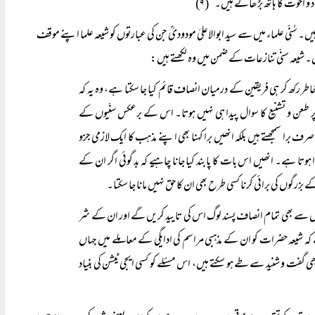
و اخوت کا ہاتھ بڑھاتے ہیں۔‘‘(۹)
۔ سُنّی علماء میں سے سید ابوالاعلیٰ مودودیؒ جن کی عبارتوں کو شیعہ علما اپنے موقف
۔ شیعہ سنّی تنازعات کے ضمن میں وہ لکھتے ہیں:
اطر رکھ کر ہی فریقین کے درمیان انصاف قائم کیا جا سکتا ہے، وہ یہ کہ
ر طعن و تشنیع کا سوال پیدا ہی نہیں ہوتا۔ اس کے برعکس سنّیوں کے
را سمجھتے ہیں بلکہ انھیں برا کہنا بھی اپنے مذہب کا ایک لازمی جزو
 ہے۔ انھیں اس بات کا پابند کیا جانا چاہیے کہ بد گوئی اگر ان کے
زرگوں کی برائی کرنا کسی طرح بھی ان کا حق نہیں مانا جا سکتا۔
 میں سے بھی تمام انصاف پسند لوگ اس کی تایید کریں گے اور ان کے شر
ے کہ شیعہ حضرات کو ان کے مذہبی مراسم کی ادایگی کے معاملے میں جہاں
 گفت و شنید سے طے ہو سکتے ہیں، اس مسئلے کو کسی ایجی ٹیشن کی بنیاد