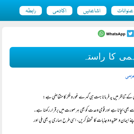
عنوانات
اشاعتیں
اکادمی
رابطہ
ہمی کا راستہ
عزمی
ے بھی بچانا ہے اور قومی وحدت کو بھی ہر صورت میں برقرار رکھنا ہے۔
یمان و عقیدہ و جذبات کا تحفظ کریں، اسی طرح ہماری یہ بھی ملی اور