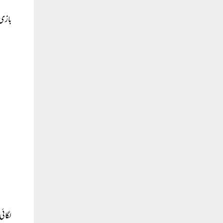
بازی 
لگائی