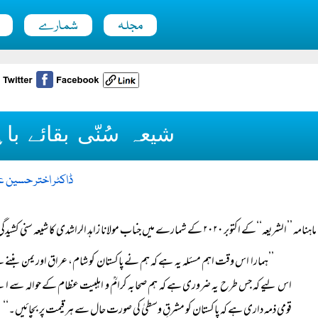
مجلہ
شمارے
شیعہ سُنّی بقائے با
ڈاکٹر اختر حسین 
ماہنامہ ’’الشریعہ‘‘کے اکتوبر ۲۰۲۰ کے شمارے میں جناب مولانا زاہد الراشدی کا شیعہ سنی کشیدگی کے تناظر میں یہ فرمانا بہت ہی گہرے غور و فکر کا متقاضی ہے:
’’ہمارا اس وقت اہم مسئلہ یہ ہے کہ ہم نے پاکستان کو شام، عراق اور یمن بننے س
اس لیے کہ جس طرح یہ ضروری ہے کہ ہم صحابہ کرامؒ و اہلبیت عظام کے حوالہ سے اپنے ا
قومی ذمہ داری ہے کہ پاکستان کو مشرقِ وسطیٰ کی صورت حال سے ہر قیمت پر بچائیں۔‘‘