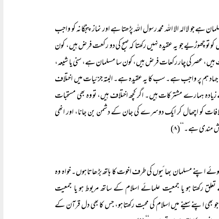
ے جو لاالہ الا اللہ محمد رسول اللہ پڑھتا ہے اور نماز پنجگانہ کو واجب
کو تو چھوڑیے جو یہ عقیدہ نہیں رکھتا کہ صبح کی دو رکعت فرض ہیں، کون
ات ہیں، عصر کی چار رکعات فرض ہیں، کون سا مسلمان ہے، سنی یا شیعہ،
جہاد ہم پر واجب ہے۔ سب کا یہ عقیدہ ہے۔ البتہ جزئیات میں اختلاف
ہ ہمارے مشترکات ہیں۔ اگر کچھ اختلاف ہیں، تو وہ بھی مستحبات
تلافات کو اچھال کر ایک دوسرے کی جان کے دشمن بن جانا، اور انھی
ش مندی ہے۔‘‘(۸)
ہوئے اپنے مسلمان بھائیوں کی طرف اخوت کا ہاتھ بڑھاتا ہوں۔ خواہ وہ
تعلق رکھتا ہو یا جمعیت علمائے اسلام کے ساتھ مربوط ہو یا جمعیت
 بھی اپنے سینے میں اسلام کی محبت رکھتا ہو، جس کا بھی دل قرآن کے