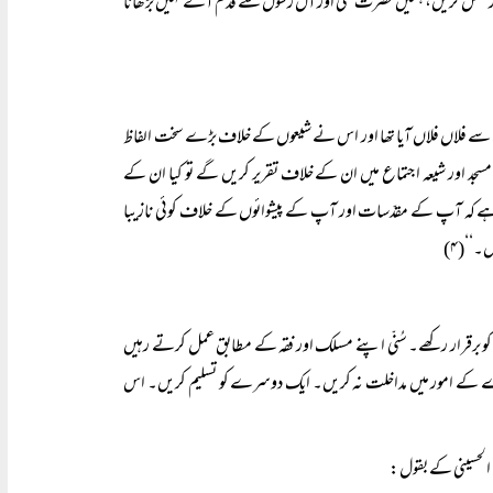
 عمل کریں، ہمیں حضرت علیؓ اور آل رسولؐ سے قدم آگے نہیں بڑھانا
 سے فلاں فلاں آیا تھا اور اس نے شیعوں کے خلاف بڑے سخت الفاظ
ہ مسجد اور شیعہ اجتماع میں ان کے خلاف تقریر کریں گے تو کیا ان کے
ے کہ آپ کے مقدّسات اور آپ کے پیشوائوں کے خلاف کوئی نازیبا
۔‘‘(۴)
ص کو برقرار رکھے۔ سُنّی اپنے مسلک اور فقہ کے مطابق عمل کرتے رہیں
رے کے امور میں مداخلت نہ کریں۔ ایک دوسرے کو تسلیم کریں۔ اس
 الحسینی کے بقول: