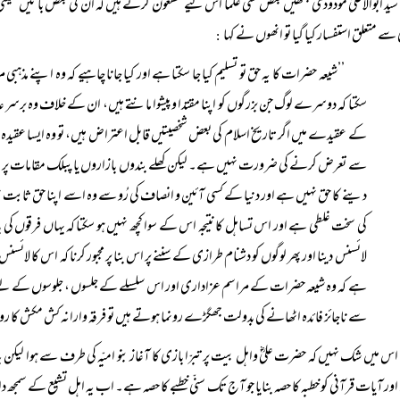
سید ابوالاعلیٰ مودودیؒ جنھیں بعض سنّی علما اس لیے مطعون کرتے ہیں کہ ان کی بعض باتیں شیع
سے متعلق استفسار کیا گیا تو انھوں نے کہا
:
’’شیعہ حضرات کا یہ حق تو تسلیم کیا جا سکتا ہے اور کیا جانا چاہیے کہ وہ اپنے مذہبی
سکتا کہ دوسرے لوگ جن بزرگوں کو اپنا مقتدا و پیشوا مانتے ہیں، ان کے خلاف وہ برسر 
کے عقیدے میں اگر تاریخ اسلام کی بعض شخصیتیں قابل اعتراض ہیں، تو وہ ایسا عقیدہ رکھ
سے تعرض کرنے کی ضرورت نہیں ہے۔ لیکن کھلے بندوں بازاروں یا پبلک مقامات پر انھیں
دینے کا حق نہیں ہے اور دنیا کے کسی آئین و انصاف کی رُو سے وہ اسے اپنا حق ثابت ن
کی سخت غلطی ہے اور اس تساہل کا نتیجہ اس کے سوا کچھ نہیں ہو سکتا کہ یہاں فرقوں ک
لائسنس دینا اور پھر لوگوں کو دشنام طرازی کے سننے پر اس بنا پر مجبور کرنا کہ اس کا لا
ہے کہ وہ شیعہ حضرات کے مراسم عزاداری اور اس سلسلے کے جلسوں ، جلوسوں کے لیے مع
سے ناجائز فائدہ اٹھانے کی بدولت جھگڑے رونما ہوتے ہیں تو فرقہ وارانہ کش مکش کا رو
اس میں شک نہیں کہ حضرت علیؓ واہل بیت پر تبرّا بازی کا آغاز بنو امیّہ کی طرف سے ہوا لیکن
 اور آیات قرآنی کو خطبہ کا حصہ بنایا جو آج تک سنّی خطبے کا حصہ ہے۔ اب یہ اہل تشیع کے سمجھ