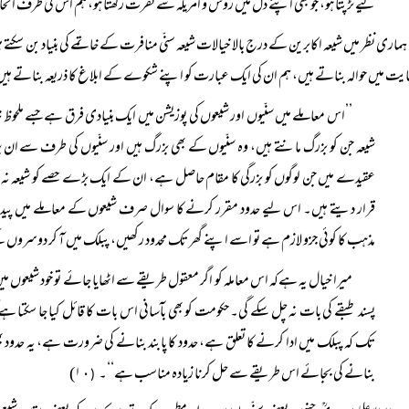
لیے تڑپتا ہو، جو بھی اپنے دل میں روس و امریکہ سے نفرت رکھتا ہو، ہم اس کی طرف اتحاد 
ہماری نظر میں شیعہ اکابرین کے درج بالا خیالات شیعہ سنّی منافرت کے خاتمے کی بنیاد بن سکتے ہیں
ایت میں حوالہ بناتے ہیں، ہم ان کی ایک عبارت کو اپنے شکوے کے ابلاغ کا ذریعہ بناتے ہیں
’’اس معاملے میں سنّیوں اور شیعوں کی پوزیشن میں ایک بنیادی فرق ہے جسے ملحوظ خ
شیعہ جن کو بزرگ مانتے ہیں، وہ سنّیوں کے بھی بزرگ ہیں اور سنّیوں کی طرف سے ان پ
عقیدے میں جن لوگوں کو بزرگی کا مقام حاصل ہے، ان کے ایک بڑے حصے کو شیعہ نہ صرف ب
قرار دیتے ہیں۔ اس لیے حدود مقرر کرنے کا سوال صرف شیعوں کے معاملے میں پیدا ہوتا
مذہب کا کوئی جزو لازم ہے تو اسے اپنے گھر تک محدود رکھیں، پبلک میں آ کر دوسروں کے ب
میرا خیال یہ ہےکہ اس معاملہ کو اگر معقول طریقے سے اٹھایا جائے تو خود شیعوں
پسند طبقے کی بات نہ چل سکے گی۔ حکومت کو بھی بآسانی اس بات کا قائل کیا جا سکتا ہ
تک کہ پبلک میں ادا کرنے کا تعلق ہے، حدود کا پابند بنانے کی ضرورت ہے، یہ حدود بھی
بنانے کی بجائے اس طریقے سے حل کرنا زیادہ مناسب ہے‘‘۔
۱٠)
(