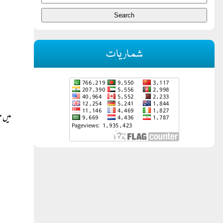
شماریات
میں م