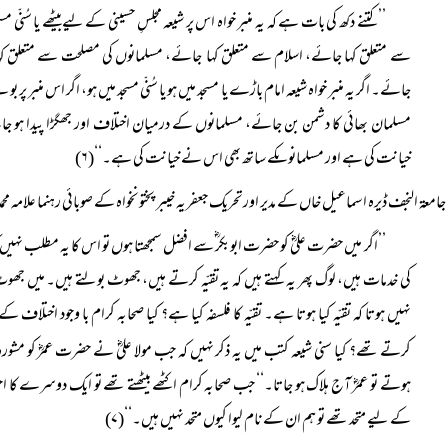
’’کتنے دکھ کی بات ہے کہ یہ منبر خواہ اس پر شیعہ مجلسِ حسینی کے لیےبیٹھے یا سُنّ
سے متعلق کہا جائے، اسلام سے متعلق کہا جائے، مسلمانوں کی مصلحت سے متعلق کہا
جائے۔ اگر یہ منبر خواہ شیعہ امام باڑے یا مسجد میں ہو یا سُنّی مسجد میں ہو، اگر اس منب
مسلمان بھائی کا دشمن بن جائے، مسلمانوں کے درمیان اختلاف اور جھگڑا پیدا ہو جا
خیانت کی ہے اور مسلمانوںکے ساتھ بھی اس نے خیانت کی ہے۔‘‘(۶)
جامعۃ النجف ڈیرہ اسماعیل خاں کے مدیر اورتحریک جعفریہ خیبر پختونخواہ کے صوبائی رہنما علامہ مح
’’اگر میں حضرت علیؓ کو حضرت ابوبکر ؓسے افضل سمجھتا ہوں تو اس کا یہ مطلب نہیں کہ 
کی خدمات ہیں، لوگ پھر یہ کہتے ہیں کہ یہ تقیّہ کرتے ہیں، جھوٹ بولتے ہیں۔ میں جھوٹ 
نہیں ہوتا کہ تقیّہ کیا ہوتا ہے۔ تقیّہ کا فلسفہ کیا ہے؟ کیا صحابہ کرام با وجود ا
کرتے تھے؟ کیا سنی شیعہ کتب میں یہ ذکر نہیں کہ جب مولا علیؓ نے حضرت عمرؓ کو مشورہ
ہوتے تو عمرؓ آج ہلاک ہو جاتا۔‘‘ جب صحابہ کرام اکٹھے بیٹھتے تھے تو ایک دوسرے ک
کے لیے متحد تھے تو ہم ان کے نام لیوا کیوں متحد نہیں ہیں۔‘‘(۷)