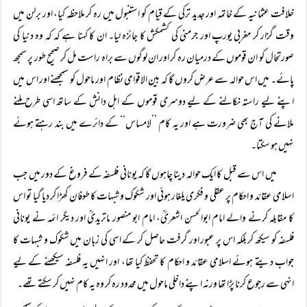
خلافت عثمانیہ کے خاتمہ اور جدید ترکی کے قیام کو استنبول میں رہ کر ملاحظہ کیا، اور برلن میں
وقت گزار کر مغربی یورپ اور جرمنی کی کشمکش کا جائزہ لیا۔ ان کا کہنا ہے کہ کہ وہ دنیا کی
صورتحال کو ان قوموں کے درمیان رہ کر اور ان لوگوں سے براہ راست مل کر صحیح طور پر سمجھ
پائے۔ میں اس حوالہ سے عرض کروں گا کہ بین الاقوامی نظام اور ماحول کو سمجھنے اور اس میں
اپنے لیے راستہ نکالنے کے لیے دوسری قوموں کے اہل دانش کے ساتھ اسی طرح ملنے
ملانے کی آج بھی ضرورت ہے اور یہ کام ’’لامساس‘‘ کے دائرے میں بند رہتے ہوئے
نہیں ہو سکتا۔
میں اس سے قبل کا ایک حوالہ دینا چاہوں گا کہ یونانی فلسفہ کے فروغ کے دور میں جب
اسلامی عقائد و احکام پر عقلی و فکری یلغار ہوئی اور شکوک و شبہات کا طوفان کھڑا کر دیا گیا تو اس
کا مقابلہ کرنے والے امام ابوالحسن اشعریؒ، امام ابو منصور ماتریدیؒ اور دیگر ائمہ نے یونانی
فلسفہ کو سیکھ کر بلکہ اس پر عبور اور گرفت حاصل کر کے اسی کی زبان میں شکوک و شبہات کا
جواب دیتے ہوئے اسلامی عقائد و احکام کا تحفظ کیا تھا، اور انہیں یہ فلسفہ سیکھنے کے لیے
انہی سے رجوع کرنا پڑا تھا ورنہ اپنے داخلی ماحول میں محدود رہ کر وہ یہ کام نہیں کر سکتے تھے۔