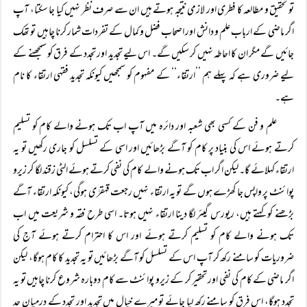
تو تحقیق و مطالعہ کا فطری اور لازمی نتیجہ ہوتے ہیں ان سے صرف نظر نہیں کیا جا سکتا، آپ
اگر ماضی کے ارباب علم و دانش اور اصحاب فضل و کمال کے تفردات شمار کرنا چاہیں تو تھک
جائیں گے مگر ان کا احاطہ نہیں کر سکیں گے۔ اس لیے تجدید اور تجدد کے فرق کو سمجھنے کے
لیے ضروری ہے کہ پہلے ہم ’’ارتقاء‘‘ کے مفہوم کو سمجھیں کیونکہ تجدید فقہی ارتقاء کا نام
ہے۔
علم و فن کے کسی بھی شعبہ اور دائرہ میں آپ اب تک ہونے والے کام کو تسلیم
کرتے ہوئے اس کی بنیاد پر کام کو آگے بڑھائیں اور اسی کے تسلسل کو جاری رکھیں تو یہ
ارتقاء کہلائے گا۔ لیکن اگر اب تک ہونے والے کام کی نفی کرتے ہوئے الٹی زقند لگا کر زیرو
پوائنٹ پر واپس جا کھڑے ہوں گے تو یہ ارتقاء نہیں رجعت قہقرٰی ہوگی، کیونکہ ارتقاء آگے
بڑھنے کو کہتے ہیں، ریورس گیئر لگا دینا ارتقاء نہیں ہوتا۔ اسی طرح فقہ و شریعت میں اب
تک ہونے والے کام کو تسلیم کرتے ہوئے اور اس کا احترام کرتے ہوئے آج کی
ضروریات کو سامنے رکھ کر آپ اس کے تسلسل کو آگے بڑھائیں تو یہ تجدید کا کام ہوگا، لیکن
اگر ماضی کے کام کی نفی اور تحقیر کر کے زیرو پوائنٹ سے کام دوبارہ شروع کرنا چاہیں تو یہ
تجدد ہوگا، اس فرق کو سامنے رکھ لیا جائے تو میرے خیال میں تجدید اور تجدد کے درمیان حد