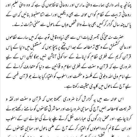
چنانچہ یہ ذمہ داری ہمارے دینی مدارس اور روحانی خانقاہوں کی ہے کہ وہ دینی تعلیم اور
روحانی تربیت کے نظام کو اس حوالہ سے بھی دیکھیں اور اسے اتنا مضبوط بنائیں کہ ان کے
پاس چند سال گزار کر کہیں بھی جانے والا شخص وہاں کے ماحول سے منفی اثرات نہ لے۔
حضرت سندھیؒ کی تیسری بات اس سے بھی زیادہ قابل توجہ ہے کہ میں سارے نظاموں
اور عالمی کشمکش کے وسیع تر مطالعہ کے بعد اس نتیجے پر پہنچا ہوں کہ مستقبل میں دنیا کے پاس
قرآن کریم کے فطری نظام کو اپنانے کے سوا کوئی آپشن نہیں ہوگا لیکن اس کے لیے
ضروری ہے کہ قرآن و سنت کے فطری احکام و قوانین سے دنیا کو متعارف کرانے کے
لیے امام ولی اللہ دہلویؒ کے فلسفہ و حکمت اور اسلوب کو اختیار کیا جائے جو قرآن فہمی کے
لیے آج کے ماحول میں کلیدی حیثیت رکھتا ہے۔
اس حوالہ سے میں یہ گزارش کرنا ضروری سمجھتا ہوں کہ قرآن و سنت اور فقہ و
شریعت کا مطالعہ ہمیں آج کی سماجی ضروریات اور معاشرتی تقاضوں کو سامنے رکھتے ہوئے
کرنا چاہیے، اور محض بزرگوں کی عبارات نقل کرتے چلے جانے کی بجائے ان کے اسلوب
اور ان کے قائم کردہ اصولوں کو اختیار کر کے آج کے علمی ماحول اور سماجی تقاضوں کے