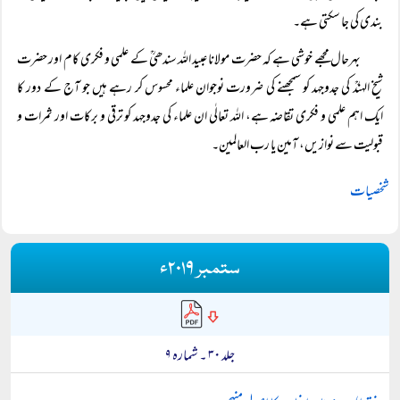
بندی کی جا سکتی ہے۔
بہرحال مجھے خوشی ہے کہ حضرت مولانا عبید اللہ سندھیؒ کے علمی و فکری کام اور حضرت
شیخ الہندؒ کی جدوجہد کو سمجھنے کی ضرورت نوجوان علماء محسوس کر رہے ہیں جو آج کے دور کا
ایک اہم علمی و فکری تقاضہ ہے، اللہ تعالٰی ان علماء کی جدوجہد کو ترقی و برکات اور ثمرات و
قبولیت سے نوازیں، آمین یا رب العالمین۔
شخصیات
ستمبر ۲۰۱۹ء
جلد ۳۰ ۔ شمارہ ۹