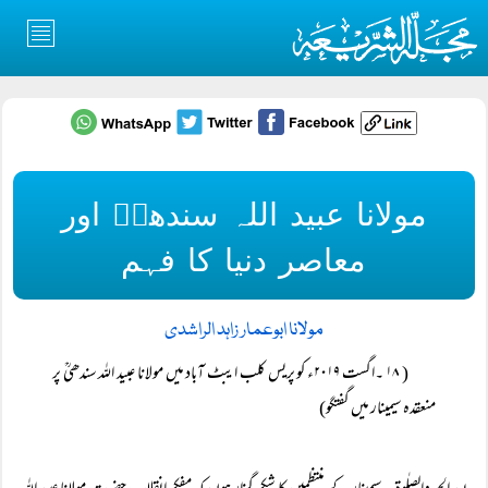
مولانا عبید اللہ سندھیؒ اور
معاصر دنیا کا فہم
مولانا ابوعمار زاہد الراشدی
( ۱۸ ۔اگست ۲۰۱۹ء کو پریس کلب ایبٹ آباد میں مولانا عبید اللہ سندھیؒ پر
منعقدہ سیمینار میں گفتگو)