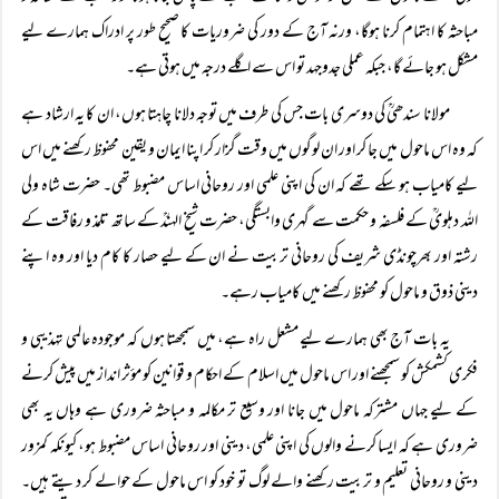
مباحثہ کا اہتمام کرنا ہوگا، ورنہ آج کے دور کی ضروریات کا صحیح طور پر ادراک ہمارے لیے
مشکل ہو جائے گا، جبکہ عملی جدوجہد تو اس سے اگلے درجہ میں ہوتی ہے۔
مولانا سندھیؒ کی دوسری بات جس کی طرف میں توجہ دلانا چاہتا ہوں، ان کا یہ ارشاد ہے
کہ وہ اس ماحول میں جا کر اور ان لوگوں میں وقت گزار کر اپنا ایمان و یقین محفوظ رکھنے میں اس
لیے کامیاب ہو سکے تھے کہ ان کی اپنی علمی اور روحانی اساس مضبوط تھی۔ حضرت شاہ ولی
اللہ دہلویؒ کے فلسفہ و حکمت سے گہری وابستگی، حضرت شیخ الہندؒ کے ساتھ تلمذ و رفاقت کے
رشتہ اور بھرچونڈی شریف کی روحانی تربیت نے ان کے لیے حصار کا کام دیا اور وہ اپنے
دینی ذوق و ماحول کو محفوظ رکھنے میں کامیاب رہے۔
یہ بات آج بھی ہمارے لیے مشعل راہ ہے، میں سمجھتا ہوں کہ موجودہ عالمی تہذیبی و
فکری کشمکش کو سمجھنے اور اس ماحول میں اسلام کے احکام و قوانین کو مؤثر انداز میں پیش کرنے
کے لیے جہاں مشترکہ ماحول میں جانا اور وسیع تر مکالمہ و مباحثہ ضروری ہے وہاں یہ بھی
ضروری ہے کہ ایسا کرنے والوں کی اپنی علمی، دینی اور روحانی اساس مضبوط ہو، کیونکہ کمزور
دینی و روحانی تعلیم و تربیت رکھنے والے لوگ تو خود کو اس ماحول کے حوالے کر دیتے ہیں۔