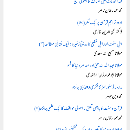
فقہ الحدیث میں احناف کا اصولی منہج
محمد عمار خان ناصر
اردو تراجم قرآن پر ایک نظر (۵۷)
ڈاکٹر محی الدین غازی
اہلِ سُنت اور اہلِ تشیع کا حدیثی ذخیرہ: ایک تقابلی مطالعہ (۴)
مولانا سمیع اللہ سعدی
مولانا عبید اللہ سندھیؒ اور معاصر دنیا کا فہم
مولانا ابوعمار زاہد الراشدی
مدرسہ ڈسکورسز کا فکری وتہذیبی جائزہ
محمد دین جوہر
قرآن و سنت کا باہمی تعلق ۔ اصولی مواقف کا ایک علمی جائزہ (۹)
محمد عمار خان ناصر