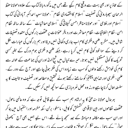
کے محاذ پر اور بھی بہت سے وقیع کام کیے تھے جس میں مذکورہ بالا کتاب کے علاوہ مولانا حفظ
الرحمان سیوہارویؒ کی تصنیف ’’اسلام کا اقتصادی نظام‘‘، مولانا سعید احمد اکبر آبادیؒ کی کتاب
’’اسلام اور غلامی‘‘ اور مولانا مناظر احسن گیلانیؒ کی ’’اسلامی معاشیات‘‘ کے ساتھ ساتھ نظام
امن، نظام اخلاقیات، نظام معاشرت اور دیگر عنوانات پر مختلف بزرگوں کی متعدد تصنیفات
شامل ہیں۔ مگر یہ علمی و فکری کام اب جاری دکھائی نہیں دیتا اور ہم بزرگوں کی عبارات نقل
کر دینے کے سوا خود کوئی کام نہیں کر پا رہے، جبکہ علمی و فکری ہوم ورک کے بغیر کسی
تحریک کا کوئی مستقبل نہیں ہوتا۔ میرے خیال میں شیخ الہندؒ اور ان کی جماعت کے حوالہ سے
کام کی خواہش رکھنے والوں کو سب سے زیادہ اس کی فکر ہونی چاہیے اور آج کے دور کے،
علمی، فکری اور تہذیبی چیلنجز کو سامنے رکھتے ہوئے تحقیق و مطالعہ اور تصنیف و تالیف کا یہ
سلسلہ بحال کرنا چاہیے ورنہ وہ محض نعرہ بازی کے سوا کچھ نہیں کر سکیں گے۔
بہرحال مولانا سندھیؒ کا یہ ارشاد ہم سب کے لیے قابل توجہ ہے کہ وہ عالمی ماحول،
مختلف نظاموں اور بین الاقوامی کشمکش کو کابل، ماسکو، برلن، مکہ مکرمہ اور استنبول میں جا کر
اور ان سب سے مکالمہ و مباحثہ کے بعد سمجھ پائے تھے، اس لیے ہمیں بھی آج ’’چھوئی
موئی‘‘ کے ماحول سے نکل کر موافق و مخالف سب کے پاس جانا ہوگا اور سب سے مکالمہ و