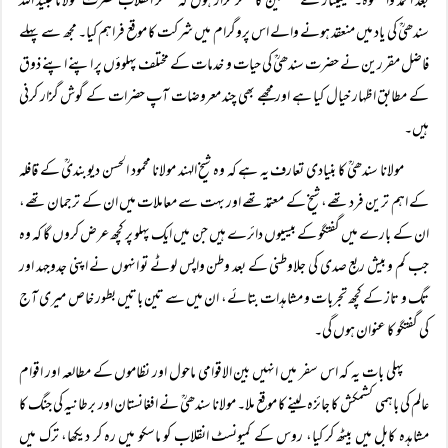
بعد الحمد والصلٰوۃ۔ سیمینار کے منتظمین کا شکر گزار ہوں کہ مفکر انقلاب حضرت مولانا عبید اللہ
سندھیؒ کی یاد میں منعقد ہونے والے اس پروگرام میں شرکت کا موقع فراہم کیا۔ مجھ سے پہلے
فاضل مقررین نے حضرت سندھیؒ کی حیات و خدمات کے مختلف پہلوؤں پر اپنے اپنے ذوق
کے مطابق اظہار خیال کیا ہے اور مجھے بھی چند معروضات آپ حضرات کے گوش گزار کرنی
ہیں۔
مولانا سندھیؒ کا بنیادی تعارف یہ ہے کہ وہ شیخ الہند مولانا محمود الحسن دیوبندیؒ کے قافلہ
کے اہم ترین فرد تھے، شیخ کے معتمد تھے اور بہت سے معاملات میں ان کے ترجمان تھے،
ان کے بارے میں گفتگو کے بیسیوں دائرے ہیں جن میں ایک پہلو پر کچھ عرض کروں گا کہ وہ
جب کم و بیش ربع صدی کی جلاوطنی کے بعد وطن واپس لوٹے تو انہوں نے اپنی جدوجہد اور
تگ و تاز کے کچھ تجربات و مشاہدات بتائے، ان میں سے تین باتیں بطور خاص میری آج
کی گفتگو کا عنوان ہوں گی۔
پہلی بات یہ کہ اس سفر میں انہیں بین الاقوامی ماحول اور نظاموں کے مطالعہ اور اقوام
عالم کی باہمی کشمکش کا جائزہ لینے کا موقع ملا۔ مولانا سندھیؒ نے افغانستان اور برطانیہ کی جنگ کا
مشاہدہ کابل میں بیٹھ کر کیا، روس کے کمیونسٹ انقلاب کو ماسکو میں رہ کر دیکھا، ترک میں