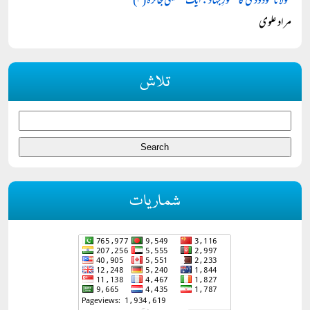
مولانا مودودی کا تصورِ جہاد: ایک تحقیقی جائزہ (۴)
مراد علوی
تلاش
شماریات