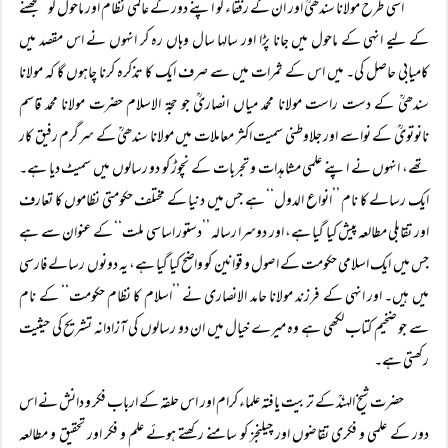
اسی طرح مولانا سندھیؒ اور ان کے رفقاء کو اپنے دور کے عالمی نظام اور ماحول کو سمجھنے
کے لیے انہی کے ماحول میں جانا پڑا اور سالہا سال وہاں رہ کر انہوں نے اس مقصد میں
کامیابی حاصل کی۔ میں اس کے ثمرات میں سے صرف ایک کا تذکرہ کرنا چاہوں گا کہ مولانا
سندھیؒ کے دست راست مولانا محمد میاں انصاریؒ جو حجۃ الاسلام حضرت مولانا محمد قاسم
نانوتویؒ کے نواسے اور جلاوطنی سمیت اکثر معاملات میں مولانا سندھیؒ کے سرگرم رفیق کار
تھے، انہوں نے اپنے علمی مشاہدات و تجربات کے نچوڑ کو دو رسالوں میں سمیٹ دیا ہے۔
ایک رسالے کا نام ’’انواع الدول‘‘ ہے جس میں دنیا کے مختلف حکومتی نظاموں کا تعارف
اور تقابلی مطالعہ پیش کیا گیا ہے، اور دوسرا رسالہ ’’دستور اساسی ملت‘‘ کے عنوان سے ہے
جس میں ایک اسلامی حکومت کے اصول و قوانین کو واضح کیا گیا ہے، یہ دونوں رسالے فارسی
میں ہیں۔ اور انہی کے فرزند مولانا حامد الانصاری نے ’’اسلام کا نظام حکومت‘‘ کے نام
سے جو ضخیم کتاب لکھی ہے وہ میرے خیال میں ان دو رسالوں کی آزادانہ تشریح کی حیثیت
رکھتی ہے۔
حضرت شیخ الہندؒ کے تربیت یافتہ علماء کرام اور اس حلقہ کے ارباب فکر و دانش نے اس
دور کے علمی و فکری تقاضوں اور چیلنجز کو سامنے رکھتے ہوئے علم و فکر اور تحقیق و مطالعہ