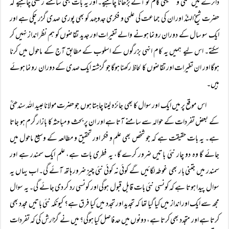
دائرے میں علمی و تحقیقی کام کو آگے بڑھانا چاہیے۔ اور یہ بات بھی سامنے رکھنی چاہیے کہ
حضرت شیخ الہندؒ اور ان کی جماعت کی علمی و فکری جدوجہد کو بھی پوری صدی گزر چکی ہے اور
ایک سو سال کے دوران رونما ہونے والے تغیرات اور جدید تقاضوں کو ہم نظر انداز نہیں کر
سکتے۔ اس لیے ہمیں یہ کام انہی بزرگوں کے اسلوب کے مطابق آج کے ماحول میں کرنا
ہوگا اور ان تغیرات اور تقاضوں کا لحاظ رکھنا ہوگا جو گزشتہ ایک صدی کے دوران رونما ہوئے
ہیں۔
اس موقع پر میں ایک اور سوال کا بھی جائزہ لینا چاہتا ہوں جو حضرت مولانا عبید اللہ سندھیؒ
کے بعض تفردات کے حوالہ سے سامنے آتا ہے اور ان پر بحث و مباحثہ کا بازار گرم ہو جاتا
ہے۔ یہ بات حقیقت ہے کہ جو شخص بھی علم و فکر اور تحقیق و مطالعہ کے وسیع ماحول میں
جائے گا وہ دو چار نئی باتیں ضرور کرے گا، یہ فطری بات ہے، علم ایک سمندر ہے اور
سمندر میں جتنی بار بھی غوطہ لگائیں گے کوئی نہ کوئی نئی چیز ضرور ہاتھ آئے گی۔ اب یہاں یہ
سوال پیدا ہوتا ہے کہ کونسی نئی بات قابل قبول ہوگی اور کونسی رد کر دی جائے گی۔ یہ سوال
مجھ سے ایک اور انداز میں کیا گیا تھا کہ تجدید اور تجدد میں کیا فرق ہے؟ کیونکہ نئی باتیں مجدد بھی
کرتا ہے اور متجدد بھی کرتا ہے، دونوں میں حد فاصل کیا ہوگی؟ میں نے گزارش کی کہ تفردات