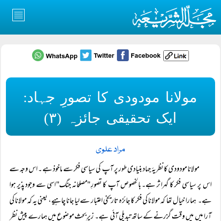
مولانا مودودی کا تصورِ جہاد:
ایک تحقیقی جائزہ (۳)
مراد علوی
مولانا مودودی کا نظریۂ جہاد بنیادی طور پر آپ کی سیاسی فکر سے ماخوذ ہے ۔ اس وجہ سے
اس پر سیاسی فکر کا گہرا ثر ہے۔ بالخصوص آپ کا تصورِ ''مصلحانہ جنگ'' اسی سے وجود پذیر ہوا
ہے۔ ہمارا خیال تھا کہ مولانا کی فکر کا جائزہ تاریخی اعتبار سے لیا جانا چاہیے، یعنی یہ کہ مولانا کی
آرا میں میں وقت گزرنے کے ساتھ تبدیلی آئی ہے۔ زیرِ بحث موضوع میں ہمارے پیشِ نظر