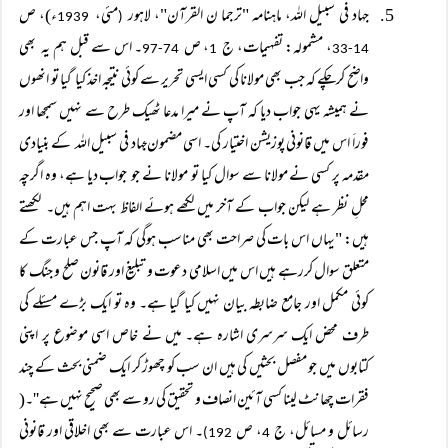
جہاد فی سبیل اللہ، ماہنامہ "ترجما ن القرآن"، لاہور
مئی،
ء)، ص
1939
(
، مشمولہ: تفہیمات، ج
، ص
۔ اس سے قبل ہم یہ بھی
74-97
1
14-33
واضح کرچکے کہ جب بھی مولانا کی کسی ایسی تحریر سے کوئی نتیجہ اخذ کیا گیا تو انھوں
نے ہمیشہ یہی جواب دیا کہ آپ نے میرا مدعا ٹھیک طرح سے نہیں سمجھا اور
فوراَ اس میں قانونی پوزیشن اختیار کی۔ اسی مضمون ـــجہاد فی سبیل اللہ ــــ کے بنیادی
مقدمہ پر کسی نے مولانا سے سوال کیا تو مولانا نے جو جواب دیا ہے، وہ اگرچہ
محلِ نظر ہے لیکن جواب کے آخر میں لکھے ہوئے الفاظ بہت اہم ہیں۔ لکھتے
ہیں: "یہاں اس بات کی صراحت بھی مناسب ہوگی کہ آپ جس عبارت کے
متعلق سوال کررہے ہیں اس میں اسلامی دعوت و تبلیغ اور قانون صلح و جنگ کا
کوئی مکمل اور جامع ضابطہ بیان نہیں کیا گیا ہے۔ وہ تو ایک بڑے مسئلے کی
طرف محض ایک سرسری اشارہ ہے۔ میں نے خاص اسی موضوع پر اپنی
کتابوں میں جو مفصل بحثیں کی ہیں ان سب کو چھوڑ کر ایک ضمنی بحث کے چند
فقرات چھانٹ لینا کسی آئین انصاف و تحقیق کی رو سے بھی صحیح نہیں ہے''۔(
رسائل و مسائل، ج
، ص
۔ اس عبارت سے بھی اخلاقی اور قانونی
192)
4