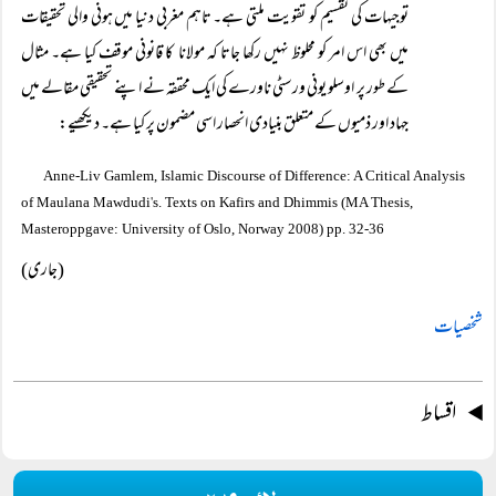
توجیہات کی تقسیم کو تقویت ملتی ہے۔ تاہم مغربی دنیا میں ہونی والی تحقیقات
میں بھی اس امر کو محلوظ نہیں رکھا جاتا کہ مولانا کا قانونی موقف کیا ہے۔ مثال
کے طور پر اوسلو یونی ورسٹی ناورے کی ایک محققہ نے اپنے تحقیقی مقالے میں
جہاد اور ذمیوں کے متعلق بنیادی انحصار اسی مضمون پر کیا ہے۔ دیکھیے:
Anne-Liv Gamlem, Islamic Discourse of Difference: A Critical Analysis
'
of Maulana Mawdudi
s. Texts on Kafirs and Dhimmis (MA Thesis,
Masteroppgave: University of Oslo, Norway 2008) pp. 32-36
(جاری)
شخصیات
اقساط