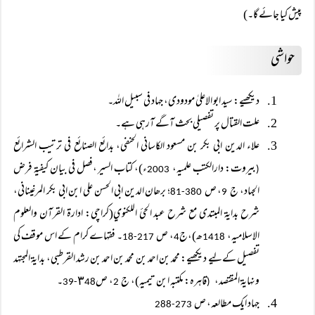
پیش کیا جائے گا۔)
حواشی
دیکھیے: سید ابو الاعلیٰ مودودی، جہاد فی سبیل اللہ۔
علت القتال پر تفصیلی بحث آگے آرہی ہے۔
علاء الدین ابی بکر بن مسعود الکاسانی الحنفی، بدائع الصنائع في ترتيب الشرائع
بیروت: دارالکتب علمیہ،
ء)، کتاب السیر ،فصل في بيان كيفية فرض
2003
(
الجهاد، ج
، ص
؛ برھان الدین ابی الحسن علی ابن ابی بکر المرغینانی،
380-81
9
شرح بداية المبتدى مع شرح عبد الحئ اللکنوي(کراچی: ادارۃ القرآن والعلوم
الاسلامیہ،
ھ)،ج
، ص
۔ فقہاے کرام کے اس موقف کی
217-18
4
1418
تفصیل کےلیے دیکھیے: محمد بن احمد بن محمد بن احمد بن رشد القرطبی، بداية المجتهد
ونهاية المقتصد،
قاہرہ: مکتبہ ابن تیمیہ)، ج
، ص٣
۔
48-39
2
(
جہاد ایک مطالعہ، ص
273-288