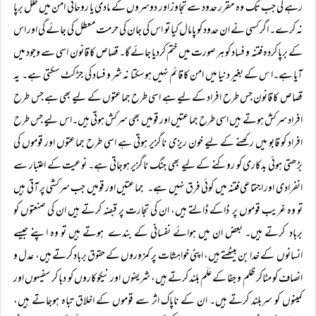
رہے گی جب تک وہ مقرر حدود سے تجاوز اور دوسروں کے مادی یا روحانی امن میں خلل برپا
نہ کرے۔ اگر کسی نے ان حدود کو پامال کیا تو اس کی جان کی حرمت معطل کی جائے گی اور اس
کے برپا کردہ فتنہ و فساد کو ہر صورت میں ختم کردیا جائے گا۔ قصاص کا قانون اسی سے وجود میں
آیا ہے۔ا س کے بغیر دنیا میں امن کا قائم نہیں ہوسکتا نہ شر و فساد کی جڑ کٹ سکتی ہے۔ یہ
قصاص کا قانون جس طرح افراد کے لیے ہے اسی طرح جماعتوں کے لیے بھی ہے جس طرح
افراد سرکش ہوتے ہیں اسی طرح جماعتیں اور قومیں بھی سرکش ہوتی ہیں۔اس لیے جس طرح
افراد کو قابو میں رکھنے کے لیے خون ریزی ناگزیر ہوتی ہے اسی طرح جماعتوں اور قوموں کی
بڑھتی ہوئی بدکاری کو روکنے کے لیے بھی جنگ ناگزیر ہوجاتی ہے۔ نوعیت کے اعتبار سے
انفرادی اور اجتماعی فتنہ میں کوئی فرق نہیں ہے۔ جماعتیں اور قومیں جب سرکشی پر آتی ہیں
تو وہ غریب قوموں پر ڈاکے ڈالتے ہیں، ان کی تجارت پر قبضہ کرتے ہیں ان کی صنعتوں کو
برباد کرتے ہیں۔ بعض ان میں ہوائے نفسانی کے بندے ہوتے ہیں تو وہ اپنے جیسے
انسانوں کے خدا بن بیٹھتے ہیں، اپنی خواہشات پر کمزوروں کے حقوق برباد کرتے ہیں، عدل و
انصاف کو مٹاکر ظلم و جفا کے عَلَم بلند کرتے ہیں، شریفوں اور نیکوکاروں کو دبا کر سفیہوں اور
کمینوں کو سربلند کرتے ہیں۔ ان کے ناپاک اثر سے قوموں کے اخلاق تباہ ہوجاتے ہیں،