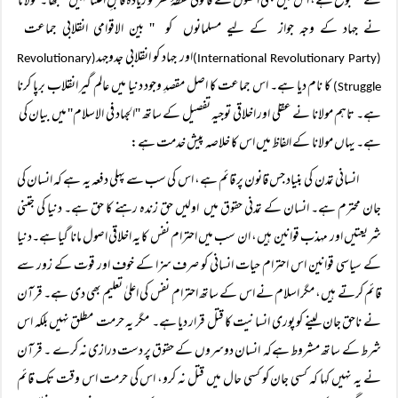
سے مطبوع ہے، اس میں بھی انھوں نے قانونی نقطۂ نظر کو زیادہ قابلِ اعتنا نہیں سمجھا ۔ مولانا
نے جہاد کے وجہ جواز کے لیے مسلمانوں کو '' بین الاقوامی انقلابی جماعت
اور جہاد کو انقلابی جدوجہد
(Revolutionary
(International Revolutionary Party)
کا نام دیا ہے۔ اس جماعت کا اصل مقصدِ وجود دنیا میں عالم گیر انقلاب برپا کرنا
Struggle)
ہے۔ تاہم مولانا نے عقلی اور اخلاقی توجیہ تفصیل کے ساتھ ''الجہاد فی الاسلام'' میں بیان کی
ہے۔ یہاں مولانا کے الفاظ میں اس کا خلاصہ پیش خدمت ہے:
انسانی تمدن کی بنیاد جس قانون پر قائم ہے، اس کی سب سے پہلی دفعہ یہ ہے کہ انسان کی
جان محترم ہے۔ انسان کے تمدنی حقوق میں اولیں حق زندہ رہنے کا حق ہے۔ دنیا کی جتنی
شریعتیں اور مہذب قوانین ہیں، ان سب میں احترام نفس کا یہ اخلاقی اصول مانا گیا ہے۔دنیا
کے سیاسی قوانین اس احترام حیات انسانی کو صرف سزا کے خوف اور قوت کے زور سے
قائم کرتے ہیں، مگر اسلام نے اس کے ساتھ احترام ِ نفس کی اعلیٰ تعلیم بھی دی ہے۔ قرآن
نے ناحق جان لینے کو پوری انسانیت کا قتل قرار دیا ہے۔ مگر یہ حرمت مطلق نہیں بلکہ اس
شرط کے ساتھ مشروط ہےکہ انسان دوسروں کے حقوق پر دست درازی نہ کرے ۔ قرآن
نے یہ نہیں کہا کہ کسی جان کو کسی حال میں قتل نہ کرو، اس کی حرمت اس وقت تک قائم