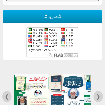
شماریات
❮
❯