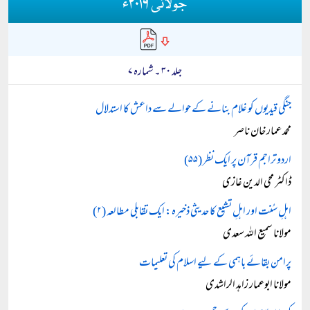
جولائی ۲۰۱۹ء
جلد ۳۰ ۔ شمارہ ۷
جنگی قیدیوں کو غلام بنانے کے حوالے سے داعش کا استدلال
محمد عمار خان ناصر
اردو تراجم قرآن پر ایک نظر (۵۵)
ڈاکٹر محی الدین غازی
اہلِ سُنت اور اہلِ تشیع کا حدیثی ذخیرہ: ایک تقابلی مطالعہ (۲)
مولانا سمیع اللہ سعدی
پرامن بقائے باہمی کے لیے اسلام کی تعلیمات
مولانا ابوعمار زاہد الراشدی