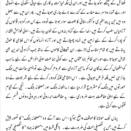
فضائل کے چشمے سوکھ جاتے ہیں اور ان کی جگہ خیانت بدکاری بے حیائی سنگدلی بے انصافی
اور بے شمار دوسرے مفاسد کے گندے نالے جاری ہوجاتےہیں۔ پھر ان میں سے بعض
وہ ہیں جن پر جہانگیری و کشورستانی کا بھوت سوار ہوتا ہے تو وہ بے بس اور کمزور قوموں کی
آزادیاں سلب کرتے ہیں، خدا کے بے گناہ بندوں کے خون بہاتے ہیں، اپنی خواہشِ اقتدار
کو پورا کرنے کے لیے زمین میں فساد پھیلاتے ہیں اور آزاد انسانوں کو اس غلامی کا طوق
پہناتے ہیں جو تمام مفاسد کی جڑ ہے۔ ان شیطانی کاموں کے ساتھ جب اکراہ فی الدین بھی
شامل ہوجاتا ہے اور ان ظالم جماعتوں میں سے کوئی جماعت اپنی اغراض کے لیے مذہب
کواستعمال کرکے بندگانِ خدا کو مذہبی آزادی سے محروم کردیتی ہے تو ایسی حالت میں جنگ
جائز ہی نہیں بلکہ فرض ہوجاتی ہے۔ اس اجتماعی فتنہ کو دور کرنے کے لیے شریعت نے دو
صورتوں میں جنگ کو مشروع قرار دیا ہے: مدافعانہ جنگ اور مصلحانہ جنگ ۔ نیکی کے قیام
کے لیے اپنی حفاظت بہت ضروری ہے، یہ حفاظت اندرونی اور بیرونی دونوں قسم کے
فتنوں سے کرنی ہے۔
یہاں تک مولانا کا موقف واضح ہوگیا، اس سے آگے وہ ''مصلحانہ جنگ'' کا تصور پیش
کرتے ہیں جس پر تفصیلی بحث کی ضرورت ہے۔
اگلی قسط میں ''مصلحانہ جہاد '' کا تفصیلی تجزیہ
(