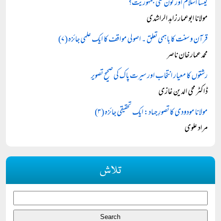
کیسا اسلام اور کون سی جمہوریت؟
مولانا ابوعمار زاہد الراشدی
قرآن و سنت کا باہمی تعلق ۔ اصولی مواقف کا ایک علمی جائزہ (۷)
محمد عمار خان ناصر
رشتوں كا معيار انتخاب اور سیرت پاک کی صحیح تصویر
ڈاکٹر محی الدین غازی
مولانا مودودی کا تصورِ جہاد: ایک تحقیقی جائزہ (۳)
مراد علوی
تلاش