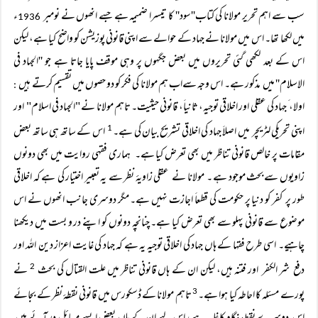
سب سے اہم تحریر مولانا کی کتاب''سود'' کا تیسرا ضمیمہ ہے جسے انھوں نے نومبر
ء
1936
میں لکھا تھا۔ اس میں مولانا نے جہاد کے حوالے سے اپنی قانونی پوزیشن کو واضح کیا ہے، لیکن
اس کے بعد لکھی گئی تحریروں میں بعض جگہوں پر وہی موقف پایا جاتا ہے جو ''الجہاد فی
الاسلام'' میں مذکور ہے۔ اس وجہ سےاب ہم مولانا کی فکر کو دو حصوں میں تقسیم کرتے ہیں
:
اولا، َ جہاد کی عقلی اور اخلاقی توجیہ، ثانیاَ، قانونی حیثیت۔ تاہم مولانا نے "الجہاد فی اسلام" اور
اپنی تحریکی لٹریچر میں اصلاَ جہاد کی اخلاقی تشریح بیان کی ہے۔
اس کے ساتھ ہی ساتھ بعض
1
مقامات پر خالص قانونی تناظر میں بھی تعرض کیا ہے۔ ہماری فقہی روایت میں بھی دونوں
زاویوں سے بحث موجود ہے ۔ مولانا نے عقلی زاویۂ نظر سے یہ تعبیر اختیار کی ہے کہ اخلاقی
طور پر کفر کو دنیا پر حکومت کی قطعاَ اجازت نہیں ہے۔ مگر دوسری جانب انھوں نے اس
موضوع سے قانونی پہلو سے بھی تعرض کیا ہے۔ چنانچہ دونوں کو اپنے در و بست میں دیکھنا
چاہیے۔ اسی طرح فقہا کے ہاں جہاد کی اخلاقی توجیہ یہ ہے کہ جہاد کی غایت اعزاز دین اللہ اور
دفع شر الکفر اور فتنہ ہیں، لیکن ان کے ہاں قانونی تناظر میں علت القتال کی بحث
نے
2
پورے مسئلہ کا احاطہ کیا ہوا ہے۔
تاہم مولانا کے ڈسکورس میں قانونی نقطۂ نظر کے بجائے
3