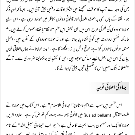
اس دوسرے نقطۂ نگاہ کا غلبہ ہے، اس لیے ان کے ہاں بعض ایسے مسائل در آئے ہیں
جس کی وجہ سے آپ کا موقف سمجھنے میں بیشتر اوقات دقتیں پیش آتی ہیں۔ جیسا کہ اوپر ذکر
ہوا، فقہا کے ہاں بھی یہ بحث اخلاقی اور قانونی دونوں تناظر میں موجود رہی ہے، اس لیے
مولانا مودودی کی فکر کی طرح اس میں بھی بعض اہلِ علم ''ارتقا'' یا تضاد محسوس کرتے ہیں۔
4
حالانکہ فقہی روایت میں کوئی تضاد پایا جاتا ہے اور نہ مولانا مودودی کے نظریہ میں، اصل
مسئلہ دونوں پہلوؤں کو اپنے موقع و محل پر نہ دیکھنے کا ہے ۔ البتہ مولانا نے جہاں اخلاقی توجیہ
بیان کی اس میں بعض ایسے مسائل موجود ہیں ، جن کا تنقیدی جائزہ لینا ضروری ہے۔ آگے
"مصلحانہ جنگ" میں اس کا تفصیلی تجزیہ پیش کیا جائے گا۔
جہاد کی اخلاقی توجیہ
اس ضمن میں سب سے اہم دستاویز"الجہاد فی الاسلام " ہے۔ اس کتاب میں مولانا نے
علت القتال
میں قانونی پہلو سے بہت کم تعرض کیا ہے۔ علاوہ ازیں
(jus ad bellum)
مولانا کا ایک اور مضمون بہت اہمیت کا حامل ہے،
جو اب "جہاد فی سبیل اللہ" کے نام
5