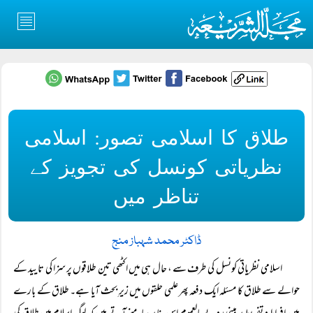
طلاق کا اسلامی تصور: اسلامی
نظریاتی کونسل کی تجویز کے
تناظر میں
ڈاکٹر محمد شہباز منج
اسلامی نظریاتی کونسل کی طرف سے ، حال ہی میں اکٹھی تین طلاقوں پر سزا کی تایید کے
حوالے سے طلاق کا مسئلہ ایک دفعہ پھر علمی حلقوں میں زیرِ بحث آیا ہے۔ طلاق کے بارے