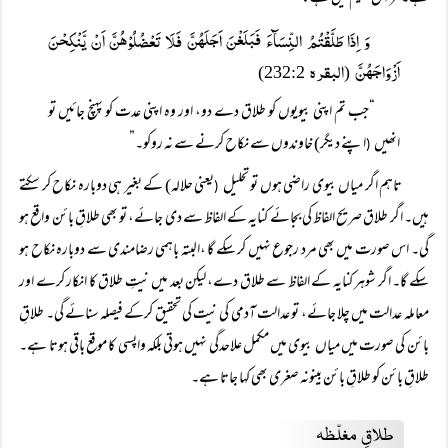
وَ اِذَا طَلَّقْتُمُ النِّسَآءَ فَبَلَغْنَ اَجَلَھُنَّ فَلَا تَعْضُلُوْھُنَّ اَنْ یَّنْکِحْنَ
اَزْوَاجَھُنَّ
البقرہ
232:2)
(
“جب تم اپنی بیویوں کو طلاق دے دو، اور وہ اپنی عدت کو پہنچ جائیں تو
انھیں
اپنے دیگر) خاوندوں سے نکاح کرنے سے نہ روکو۔”
(
تاہم اگر میاں بیوی راضی ہوں تو تحلیل
یعنی حلالہ) کے بغیر ہی دوبارہ نکاح کر سکتے
(
ہیں۔ اگر طلاق صریح الفاظ کی بجائے کنایہ کے الفاظ سے دی جائے، تو بھی طلاقِ بائن واقع ہو
گی۔ اس صورت میں بھی مرد رجوع نہیں کر سکے گا ،البتہ باہمی رضامندی سے دوبارہ نکاح ہو
سکے گا۔ اگر شوہر کنایہ کے الفاظ سے طلاق دے، لیکن بعد میں نیتِ طلاق کا انکار کرے اور
معاملہ عدالت میں چلا جائے، تو عدالت آدمی کی نیت کی تحقیق کرکے فیصلہ سنائے گی۔ طلاقِ
بائن کی صورت میں میاں بیوی میں مکمل علاحدگی نہیں ہوتی بلکہ واپسی کا موقع باقی ہوتا ہے۔
طلاقِ بائن کو طلاقِ بائن بینونہ صغری بھی کہا جاتا ہے۔
طلاقِ مغلّظہ