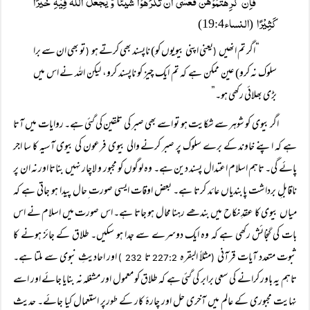
فَاِنْ کَرِھْتُمُوْھُنَّ فَعَسٰٓی اَنْ تَکْرَھُوْا شيئا وَّ یَجْعَلَ اللّٰہُ فِیْہِ خَیْرًا
کَثِیْرًا
النساء
19:4)
(
“اگر تم انھیں
یعنی اپنی بیویوں کو) ناپسند بھی کرتے ہو
تو بھی ان سے برا
(
(
سلوک نہ کرو) عین ممکن ہے کہ تم ایک چیز کو ناپسند کرو، لیکن اللہ نے اس میں
بڑی بھلائی رکھی ہو۔”
اگر بیوی کو شوہر سے شکایت ہو تو اسے بھی صبر کی تلقین کی گئی ہے۔ روایات میں آتا
ہے کہ اپنے خاوند کے برے سلوک پر صبر کرنے والی بیوی فرعون کی بیوی آسیہ کا سا اجر
پائے گی۔ تاہم اسلام اعتدال پسند دین ہے۔ وہ لوگوں کو مجبور و لاچار نہیں بناتا اور نہ ان پر
ناقابلِ برداشت پابندیاں عائد کرتا ہے۔ بعض اوقات ایسی صورت ِحال پیدا ہو جاتی ہے کہ
میاں بیوی کا عقدِ نکاح میں بندھے رہنا محال ہو جاتا ہے۔ اس صورت میں اسلام نے اس
بات کی گنجائش رکھی ہے کہ وہ ایک دوسرے سے جدا ہو سکیں۔ طلاق کے جائز ہونے کا
ثبوت متعدد آیات قرآنی
مثلاً البقرہ
تا
اور احادیثِ نبوی سے ملتا ہے۔
232 )
227:2
(
تاہم یہ باور کرانے کی سعی برابر کی گئی ہے کہ طلاق کو معمول اور مشغلہ نہ بنایا جائے اور اسے
نہایت مجبوری کے عالم میں آخری حل اور چارۂ کار کے طورپر استعمال کیا جائے۔ حدیث