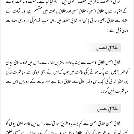
طلاق کو مختلف تناظر میں مختلف قسموں میں تقسیم کیا گیا ہے۔ سنت و بدعت ہونے
کے اعتبار سے یہ طلاقِ احسن، طلاقِ حسن اور طلاقِ بدعت میں منقسم ہے اور اثرات کے
اعتبار سے طلاقِ رجعی، طلاقِ بائن اور طلاقِ مغلظہ میں۔ ان سب اقسام کی ضروری وضاحت
درجِ ذیل ہے:
طلاقِ احسن
طلاقِ احسن طلاق کا سب سے پسندیدہ اور بہترین انداز ہے۔ اس میں خاوند اپنی بیوی
کو طہر
حیض سے پاک ہونے) کی حالت میں جب کہ اس نے ابھی بیوی سے مباشرت نہ کی
(
ہو، لفظِ طلاق کی ایک ہی دفعہ ادائی سے طلاق دیتا ہے اور عدت کے دوران اس سے
مباشرت نہیں کرتا۔
طلاقِ حسن
طلاقِ حسن طلاقِ احسن سے کم پسندیدہ طریقِ طلاق ہے۔ اس میں خاوند اپنی بیوی کو
تین طہر تک ہر طہر میں ایک ایک طلاق دیتا ہے اور عدت کے دوران اس سے صنفی تعلق