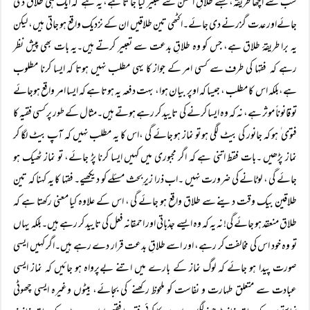
سب سے اچھا طریقہ، جسے طلاقِ احسن سے تعبیر کیا جا تا ہے، یہ ہے کہ ایک ہی طلاق دی
جائےاور عدت گزرنے دی جائے۔اکٹھی تین طلاقیں ان کے نزدیک واقع ہو جاتی ہیں، لیکن
یہ برا طریقۂ طلاق ہے، جس کو وہ طلاقِ بدعت سے تعبیر کرتے ہیں۔یہ بات بھی پیش نظر
رہے کہ فقہا کی طرف سے کسی امر کے جواز کا یہی مطلب نہیں ہوتا کہ ایسا کرنا مطلوب
ہے،بلکہ اس کا مطلب ، جیسا کہ اوپر بیان ہوا، بہت دفعہ یہ ہوتا ہے کہ ایسا امر واقع ہوجائے
تو قانوناً موثر ہے، نہ کہ وہ ایسا کرنے کی تایید کر رہے ہوتے ہیں۔مثال کے طور پر کسی فقیہ کا
فتوی ٰ ہو کہ جانور کی بیٹ لگی ہو تو نماز ہو جائے گی ،اس کا یہ مطلب نہیں کہ آپ بیٹ لگا کر
نماز پڑھیں ۔بات فقط اتنی ہے کہ اگر مجبوری میں کہیں ایسا کرنا پڑ جائے، تو نماز ٹھیک ہو
جائے گی ، لوٹانے کی ضرورت نہیں ۔اب ذرا زیرِ بحث مسئلے کو دیکھیے۔ فقہا کا یہ کہنا کہ تین
طلاقین بیک وقت دینے سے طلاق واقع ہو جائے گی ، اس کے علاوہ کیا معنی رکھتا ہے کہ
طلاق منعقد ہو جائے گی! نہ یہ کہ وہ ایسے جذباتی اور احمقانہ فعل کی تایید کر رہے ہیں۔بلکہ یہاں
تو وہ خود اس کی مخالفت کر رہے، اور اسے طلاقِ بدعت قرار دے رہے ہیں۔اگر کہیں ایسی
صورت پیدا ہو جائے کہ لوگ نماز کے بارے میں اتنے بےپرواہ ہو جائیں کہ نماز ایسی
عبادت سے متعلق طہارت و نفاست کو ملحوظ رکھنے کی بجائے، بیٹوں وغیرہ ایسی چھوٹی