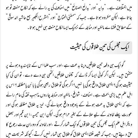
میں اختلاف ہے۔ “ہدایہ” اور “بدائع الصنائع” میں احناف کی یہ رائے ہے کہ نکاح منعقد تو ہو
جاتا ہے، لیکن مکروہ ہوتا ہے۔ جب کہ “مغنی المحتاج” اور “الشرح الکبیر بمع حاشیہ الدسوقی”
کے مطابق فقہاے مالکیہ اور حنابلہ کے نزدیک ایسا نکاح منعقد ہی نہیں ہوتا۔
ایک مجلس کی تین طلاقوں کی حیثیت
گو ایک ہی دفعہ تین طلاقیں دینا بدعت ہے، اور سب علما اس کے ناپسندیدہ ہونے پر
متفق ہیں۔ لیکن اگر کوئی ایسا کر ڈالے کہ تینوں طلاقیں اکٹھی ہی دے دے، تو ان کی کیا
حیثیت ہو گی؟ ایسی طلاق واقع ہو گی یا نہیں؟ اگر ہو گی تو طلاق رجعی ہو گی یا بائن یا مغلظہ؟ اس پر
اہلِ علم میں بڑی بحث ہے۔ احناف، شوافع، مالکیہ اور حنابلہ چاروں مذاہبِ فقہ کی عام رائے
ہے کہ ایسی طلاق بدعت ہونے کے باوجود واقع ہوجائے گی، نیز یہ طلاقِ مغلظہ ہو گی اور
عورت پہلے خاوند کے لیے حلالے کے بغیر حرام ہو گی۔ لیکن ابن تیمیہ، ابن قیم اور بعض
دیگر اہلِ علم ایک مجلس کی تین طلاقوں کو ایک شمار کرتے ،اور خاوند کو دورانِ عدت رجوع کا
حق دیتے ہیں، جب کہ شیعہ فقہا ایسی طلاق کو طلاق ہی شمار نہیں کرتے، کیونکہ شریعت میں