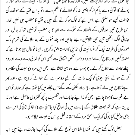
نجاستوں کے ساتھ نماز پڑھنے لگیں، اور بعد کا کوئی فقیہ یا فقہی ادارہ ، بیٹ کے ساتھ نماز نہ
ہونے کا فتویٰ دے یا کم ازکم ایسی نماز کو لوٹانے کا حکم دے ،تو یہ ان فقیہ کے موقف کی
مخالفت کیسے ہو سکتی ہے! اس لیے کہ لوگ جو کرنے لگے ہیں یہ فقیہ کا مطلب ہی نہیں تھا۔
اسی طرح تین طلاقوں کے انعقاد کے فتوے سے ان کا یہ مطلب تو نہیں تھا کہ جاہل اور
جذباتی لوگ اکٹھی تین تین طلاقین دیتے جائیں اور چند منٹوں کے بعد حلالے کی شرم ناک
صورتوں کی طرف لپک کر انسانیت کی تذلیل کا راستہ اختیار کریں۔ ایسا تو خال ہی ہوتا ہے کہ
مطلقہ کہیں اور نکاح کر ے اوروہ دوسرا شخص اتفاق سے کبھی اس کو طلاق دے دے اور وہ
پہلے خاوند سے نکاح کر لے۔ جو ہو رہا ہے وہ یہی تماشا ہے ، جس میں مرد دیوسیت کی مظاہرہ
کرتے ہوئے اپنی بیوی کو ایک رات کے لیے دوسرے کے حوالے کر دیتا ہے، اور پھر
اپنے نکاح میں لے آتا ہے۔(ازراہ تفنن کہے گئے اس جملے میں کیا تفقہ ہے کہ حلالہ تو اس
بے غیرت کا ہونا چاہیے ، جس کو نہ اپنے جذبات اور شخصیت پر کچھ کنٹرول حاصل ہے اور نہ
یہ پتہ ہے کہ شریعت طلاق کے بارے میں فی الواقع کیا چاہتی ہے
حوّا کی بیٹی کی اس سے
!)
بڑی تذلیل کیا ہو گی کہ ایک احمق مرد کے احمقانہ فعل پر اس کی عزت نیلام ہو۔
بعض لوگ کہتے ہیں کہ فقہا یا علما اس نوع کے حلالے کی کب اجازت دیتے ہیں
یہ
!