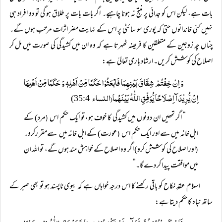
بات ہے، لیکن اس کو جدائی پر منتج نہ ہونا چاہیے۔ اگر بات بات پر طلاق ہو گی تو دو افراد ہی
نہیں کئی خاندانوں حتیٰ کہ پوری سو سائٹی پر اس کے نہایت مضر اثرات مرتب ہوں گے۔
چناں چہ زوجین کے متعلقین کا فریضہ ٹھہرتا ہے کہ وہ ان میں کشیدگی کی صورت میں مل کر
اصلاح کی کوشش کریں۔ ارشاد باری تعالیٰ ہے:
وَ اِنْ خِفْتُمْ شِقَاقَ بَیْنِھِمَا فَابْعَثُوْا حَکَمًا مِّنْ اَھْلِہٖ وَ حَکَمًا مِّنْ اَھْلِھَا
اِنْ یُّرِیْدَآ اِصْلَاحًا یُّوَفِّقِ اللّٰہُ بَیْنَھُما(النساء
35:4)
“ اگر تمھیں ان دونوں میں کشیدگی کا خوف ہو، تو ایک حکم اس
مرد) کے
(
اہل خانہ میں سے اور ایک حکم اس
عورت) کے اہل خانہ میں سےمقر رکرو۔
(
اور اصلاح کی کوشش کرو) اگر وہ اصلاح کے خواہش مند ہوں گے، تو اللہ ان
(
میں موافقت پیدا کر دے گا۔”
اسلام عقدِ نکاح کو باقی رکھنے کا اس درجہ خواہاں ہے کہ بیوی ناپسند ہو تو بھی صبر کے
ساتھ نباہ کا حکم دیتا ہے: