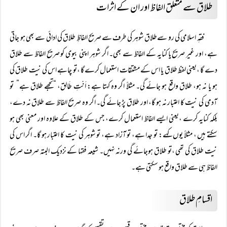
طلاق سے متعلق الفاظ اور ان کے اثرات
فقہِ اسلامی کی رو سےطلاق شوہر کی طرف سے صریح الفاظِ طلاق کی ادائی سے بھی ہو جاتی
ہے، اور غیر صریح یا کنایہ کے الفاظ سے بھی۔ اگر شوہر اپنی بیوی کو صریح الفاظ سے طلاق
دے گا ،یعنی لفظ طلاق یا اس کے مشتقات استعمال کرے گا ،تو چاہے اس کی نیت طلاق کی
ہو یا نہ ہو، طلاق واقع ہو جائے گی۔ مثلاً اگر وہ کہتا ہے: اَنْتِ طَالِق، “تجھے طلاق ہے” تو
آدمی کی نیت کا اعتبار نہ ہو گا، اور طلاق پڑ جائے گی۔ اگر وہ صریح الفاظ سے طلاق نہ دے،
بلکہ کنایہ کرے ،یعنی ایسے الفاظ استعمال کرے، جس کے طلاق کے علاوہ اور معنی بھی ہو
سکتے ہیں ، مثلاً یوں کہے: تو جدا ہے، تو آزاد ہے، تو شوہر کی نیت کا اعتبار ہو گا۔ اگر اس کی
نیت طلاق کی تھی ،تو طلاق ہوجائے گی ورنہ نہیں۔ شیعہ فقہا کے نزدیک البتہ صرف صریح
الفاظ ہی سے طلاق واقع ہو سکتی ہے۔
اقسامِ طلاق