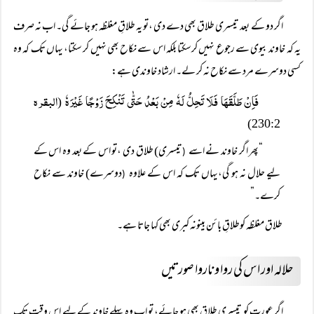
اگر دو کے بعد تیسری طلاق بھی دے دی ،تو یہ طلاقِ مغلظہ ہو جائے گی۔ اب نہ صرف
یہ کہ خاوند بیوی سے رجوع نہیں کرسکتا بلکہ اس سے نکاح بھی نہیں کر سکتا، یہاں تک کہ وہ
کسی دوسرے مرد سے نکاح نہ کر لے۔ ارشاد خاوندی ہے:
فَاِنْ طَلَّقَھَا فَلَا تَحِلُّ لَہٗ مِنْ بَعْدُ حَتّٰی تَنْکِحَ زَوْجًا غَیْرَہٗ
البقرہ
(
230:2)
“پھر اگر خاوند نے اسے
تیسری) طلاق دی ،تو اس کے بعد وہ اس کے
(
لیے حلال نہ ہو گی،یہاں تک کہ اس کے علاوہ
دوسرے) خاوند سے نکاح
(
کرے۔”
طلاق مغلظہ کوطلاقِ بائن بینونہ کبری بھی کہا جاتا ہے۔
حلالہ اور اس کی روا و ناروا صورتیں
اگر عورت کو تیسری طلاق بھی ہو جائے، تو اب وہ پہلے خاوند کے لیے اس وقت تک