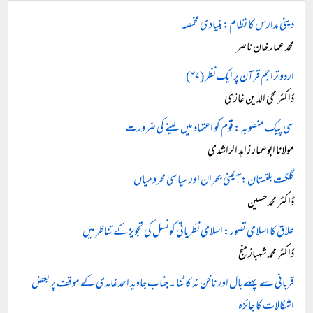
دینی مدارس کا نظام: بنیادی مخمصہ
محمد عمار خان ناصر
اردو تراجم قرآن پر ایک نظر (۴۷)
ڈاکٹر محی الدین غازی
سی پیک منصوبہ : قوم کو اعتماد میں لینے کی ضرورت
مولانا ابوعمار زاہد الراشدی
گلگت بلتستان: آئینی بحران اور سیاسی محرومیاں
ڈاکٹر محمد حسین
طلاق کا اسلامی تصور: اسلامی نظریاتی کونسل کی تجویز کے تناظر میں
ڈاکٹر محمد شہباز منج
قربانی سے پہلے بال اور ناخن نہ کاٹنا ۔ جناب جاوید احمد غامدی کے موقف پر بعض
اشکالات کا جائزہ