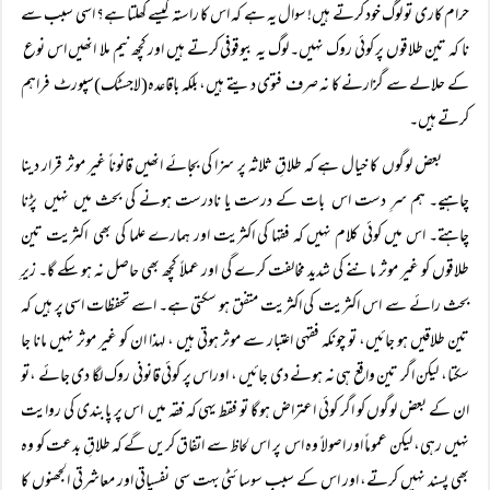
حرام کاری تو لوگ خود کرتے ہیں! سوال یہ ہے کہ اس کا راستہ کیسے کھلتا ہے؟ اسی سبب سے
نا کہ تین طلاقوں پر کوئی روک نہیں۔ لوگ یہ بیوقوفی کرتے ہیں اور کچھ نیم ملا انھیں اس نوع
کے حلالے سے گزارنے کا نہ صرف فتوی دیتے ہیں، بلکہ باقاعدہ(لاجسٹک)سپورٹ فراہم
کرتے ہیں۔
بعض لوگوں کا خیال ہے کہ طلاقِ ثلاثہ پر سزا کی بجائے انھیں قانوناً غیر موثر قرار دینا
چاہیے۔ ہم سرِ دست اس بات کے درست یا نادرست ہونے کی بحث میں نہیں پڑنا
چاہتے۔ اس میں کوئی کلام نہیں کہ فقہا کی اکثریت اور ہمارے علما کی بھی اکثریت تین
طلاقوں کو غیر موثر ماننے کی شدید مخالفت کرے گی اور عملاً کچھ بھی حاصل نہ ہو سکے گا۔ زیرِ
بحث رائے سے اس اکثریت کی اکثریت متفق ہو سکتی ہے۔ اسے تحفظات اسی پر ہیں کہ
تین طلاقیں ہو جائیں، تو چونکہ فقہی اعتبار سے موثر ہوتی ہیں ، لہذا ان کو غیر موثر نہیں مانا جا
سکتا، لیکن اگر تین واقع ہی نہ ہونے دی جائیں ، اوراس پر کوئی قانونی روک لگا دی جائے ،تو
ان کے بعض لوگوں کو اگر کوئی اعتراض ہو گا تو فقط یہی کہ فقہ میں اس پر پابندی کی روایت
نہیں رہی، لیکن عموماً اور اصولاً وہ اس پر اس لحاظ سے اتفاق کریں گے کہ طلاقِ بدعت کو وہ
بھی پسند نہیں کرتے، اور اس کے سبب سوسائٹی بہت سی نفسیاتی اور معاشرتی الجھنوں کا