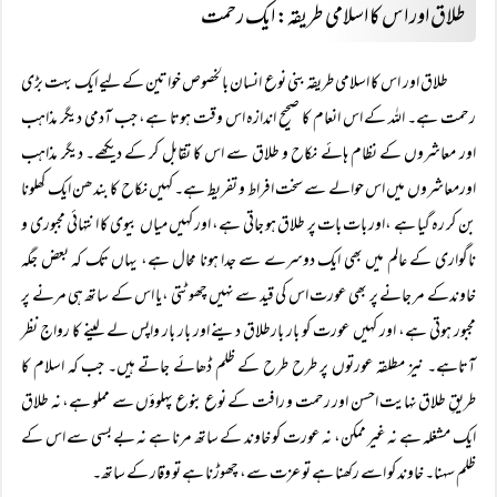
طلاق اور اس کا اسلامی طریقہ: ایک رحمت
طلاق اور اس کا اسلامی طریقہ بنی نوع انسان بالخصوص خواتین کے لیے ایک بہت بڑی
رحمت ہے۔ اللہ کے اس انعام کا صحیح اندازہ اس وقت ہوتا ہے، جب آدمی دیگر مذاہب
اور معاشروں کے نظام ہائے نکاح و طلاق سے اس کا تقابل کر کے دیکھے۔ دیگر مذاہب
اورمعاشروں میں اس حوالے سے سخت افراط و تفریط ہے۔ کہیں نکاح کا بندھن ایک کھلونا
بن کر رہ گیا ہے ،اور بات بات پر طلاق ہو جاتی ہے، اور کہیں میاں بیوی کا انتہائی مجبوری و
ناگواری کے عالم میں بھی ایک دوسرے سے جدا ہونا محال ہے، یہاں تک کہ بعض جگہ
خاوندکے مر جانے پر بھی عورت اس کی قید سے نہیں چھوٹتی ،یا اس کے ساتھ ہی مرنے پر
مجبور ہوتی ہے، اور کہیں عورت کو بار بارطلاق دینے اور بار بار واپس لے لینے کا رواج نظر
آتاہے۔ نیز مطلقہ عورتوں پر طرح طرح کے ظلم ڈھائے جاتے ہیں۔ جب کہ اسلام کا
طریقِ طلاق نہایت احسن اور رحمت و رافت کے نوع بنوع پہلوؤں سے مملو ہے، نہ طلاق
ایک مشغلہ ہے نہ غیر ممکن، نہ عورت کو خاوند کے ساتھ مرنا ہے نہ بے بسی سے اس کے
ظلم سہنا۔ خاوند کو اسے رکھنا ہے تو عزت سے، چھوڑنا ہے تو وقار کے ساتھ۔