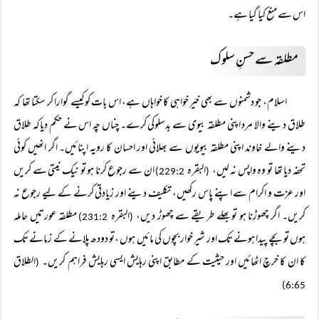
اس سے منع کیا گیا ہے۔
مطلقہ سے حسنِ سلوک
اسلام، جو دشمنوں سے بھی خیر خواہی کا خواہاں ہے، اس بات کوکیسے گوارا کر سکتا تھا کہ
طلاق دینے والا مرد اپنی مطلقہ بیوی سے بدسلوکی کرے۔ چناں چہ اس نے حکم دیاکہ طلاق
دینے والے خاوند اپنی مطلقہ بیویوں سے بھلائی اور احسان کا رویہ اپنائیں۔ اگر انھیں کوئی
تحفہ دیا تھا تو وہ واپس نہ لیں،
البقرہ
ان سے رجوع کرنا ہو تو نیک نیتی سے کریں
229:2)
(
اور عزت و اکرام سے اپنے پاس رکھیں، تکلیف دینے اور زیادتی کرنے کے لیے رجوع نہ
کریں۔ اگر چھوڑنا ہو تو بھلے طریقے سے چھوڑ دیں،
البقرہ
مطلقہ عورتیں حاملہ
231:2)
(
ہوں تو بچے پیدا ہونے تک اور شیر خوار بچوں کی مائیں ہوں ،تو دودھ پلانے کے زمانے تک
کا ان کا خرچ اٹھائیں اور حیثیت کے مطابق اپنی رہایش ایسی رہایش فراہم کریں۔
الطلاق
(
6:65)