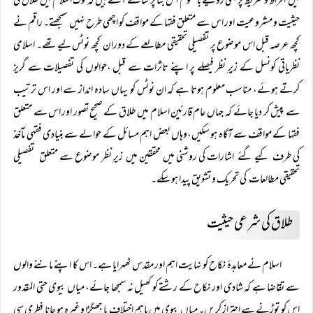
میں افراط و تفریط پر مبنی رویے بالعموم اس بنا پر سامنے آتے ہیں کہ لوگ اسلام میں طلاق کی
حیثیت و مشروعیت اور اس سے متعلق فقہا کے مواقف کو اچھی طرح نہیں سمجھتے۔ راقم نے
کچھ عرصہ قبل اس موضوع پر تفصیلی تحقیقی مطالعے کے دوران کچھ نوٹس لیے تھے۔ اسلامی
نظریاتی کونسل کے زیرِ نظر فیصلے پر اپنے تاثرات سے قبل ،حوالوں کی تفصیلات سے گریز
کرتے ہوئے، مناسب معلوم ہوتا ہے کہ ان نوٹس کو یہاں سادہ انداز سے اور اس ترتیب
سے پیش کر دیا جائے کہ جہاں عام قارئین اسلام میں طلاق کے صحیح تصور اور اس سے متعلق
فقہا کے مواقف سے آگاہ ہو سکیں،وہاں بعض اہم مسائل کے حوالے سے بنیادی فقہی مآخذ
کی طرف کیے گئے اشارات کی روشنی میں محققین میں زیرِ نظر موضوع سے متعلق تفصیلی
تحقیقی مطالعات کی تحریک و تشویق پیدا ہو سکے۔
طلاق کی شرعی حیثیت
اسلام نے معاہدۂ نکاح کو نہایت اہم اور مقدس ٹھہرایا ہے۔ اس کا اپنے ماننے والوں
سے تقاضا ہے کہ شادی اور نکاح کے رشتے کو کھیل نہ سمجھا جائے، میاں بیوی حتی المقدور
اس کو توڑنے سے احتراز کریں۔ میاں بیوی میں باہم اختلاف یا جھگڑا وغیرہ ہو جانا فطری سی