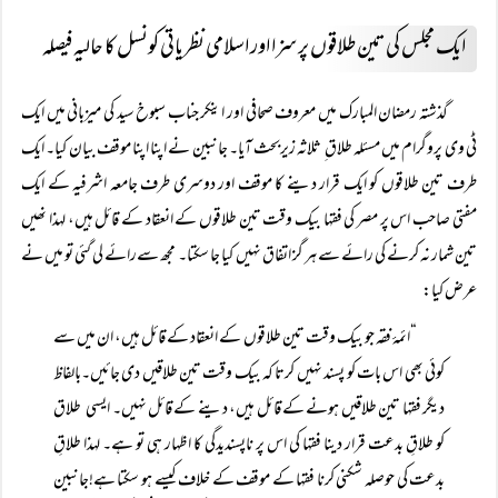
ایک مجلس کی تین طلاقوں پر سزا اور اسلامی نظریاتی کونسل کا حالیہ فیصلہ
گذشتہ رمضان المبارک میں معروف صحافی اور اینکر جناب سبوخ سید کی میزبانی میں ایک
ٹی وی پروگرام میں مسئلہ طلاق ِ ثلاثہ زیربحث آیا۔ جانبین نے اپنا اپنا موقف بیان کیا۔ ایک
طرف تین طلاقوں کو ایک قرار دینے کا موقف اور دوسری طرف جامعہ اشرفیہ کے ایک
مفتی صاحب اس پر مصر کی فقہا بیک وقت تین طلاقوں کے انعقاد کے قائل ہیں، لہذا نھیں
تین شمار نہ کرنے کی رائے سے ہر گز اتفاق نہیں کیا جا سکتا۔ مجھ سےرائے لی گئی تو میں نے
عرض کیا:
“ائمۂ فقہ جو بیک وقت تین طلاقوں کے انعقاد کے قائل ہیں، ان میں سے
کوئی بھی اس بات کو پسند نہیں کرتا کہ بیک وقت تین طلاقیں دی جائیں۔بالفاظ
دیگر فقہا تین طلاقیں ہونے کے قائل ہیں، دینے کے قائل نہیں۔ ایسی طلاق
کو طلاقِ بدعت قرار دینا فقہا کی اس پر ناپسندیدگی کا اظہار ہی تو ہے۔ لہذا طلاقِ
بدعت کی حوصلہ شکنی کرنا فقہا کے موقف کے خلاف کیسے ہو سکتا ہے!جانبین