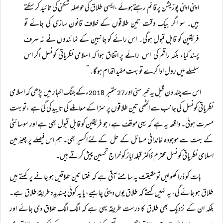
اپنی اپنی پوزیشن پر قائم رہتےہوئے ،ایسی طلاق کی حوصلہ شکنی کی تائید کر سکتے
ہیں۔ سو اگر بیک وقت تین طلاقوں کے خلاف قانون سازی کی جائے تو
فریقین کو قابل قبول ہوگی۔ اس رائے کو جانبین کے نمائندوں نے نہ صرف
پسند کیا، بلکہ راقم کی اس رائے پر اتفاق ہوا کہ اسلامی نظریاتی کونسل اگر اس
سلسلے میں رول ادا کرے تو بہت مفید اقدام ہو گا۔”
اس سے چند دن قبل یہ خبر سنی اور
ستمبر
ءکے جنگ اخبار میں پڑھی کہ اسلامی
2018
27
نظریاتی کونسل کی جانب سے اکٹھی تین طلاقوں پر سزا کے معاملے کی تایید کی گئ ہے ،تو بہت
مسرت ہوئی۔ واقعہ یہ ہے کہ یہی موقف ہے، جو فریقین کو قابلِ قبول بھی ہے اور سوسائٹی
کے بہت سے موجودہ خاندانی مسائل کے حل کےلئے اکسیر بھی۔ ہم اس فیصلے پر چیئرمین
اسلامی نظریاتی کونسل محترم ڈاکٹر قبلہ ایاز کو خراج تحسین پیش کرتے ہیں۔
بات کو ذرا کھولیں تو حقیقت یہ سامنے آتی ہے کہ فقہا تین طلاقیں ہو جانے پر کہتے ہیں
طلاق ہو جائے گی، یہ نہیں کہتے کہ طلاق یوں دینی چاہیے، یا یہ کوئی پسندیدہ طریقۂ طلاق ہے۔
بلکہ ان کے نزدیک بھی طلاق کا درست طریقہ یہی ہے کہ الگ الگ طلاق دی جائے اور