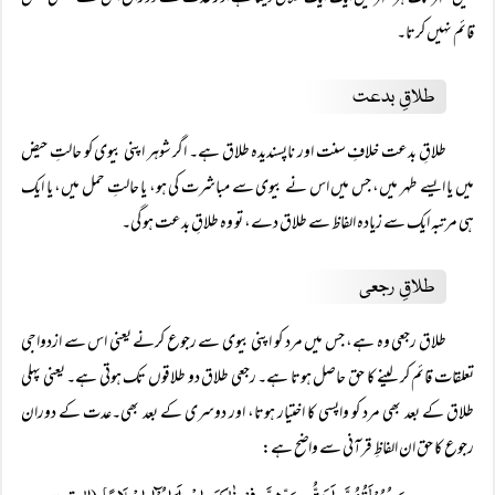
قائم نہیں کرتا۔
طلاقِ بدعت
طلاقِ بدعت خلافِ سنت اور ناپسندیدہ طلاق ہے۔ اگر شوہر اپنی بیوی کو حالتِ حیض
میں یا ایسے طہر میں، جس میں اس نے بیوی سے مباشرت کی ہو، یا حالتِ حمل میں، یا ایک
ہی مرتبہ ایک سے زیادہ الفاظ سے طلاق دے، تو وہ طلاقِ بدعت ہو گی۔
طلاقِ رجعی
طلاق رجعی وہ ہے، جس میں مرد کو اپنی بیوی سے رجوع کرنے یعنی اس سے ازدواجی
تعلقات قائم کر لینے کا حق حاصل ہوتا ہے۔ رجعی طلاق دو طلاقوں تک ہوتی ہے۔ یعنی پہلی
طلاق کے بعد بھی مرد کو واپسی کا اختیار ہوتا، اور دوسری کے بعد بھی۔عدت کے دوران
رجوع کا حق ان الفاظِ قرآنی سے واضح ہے: