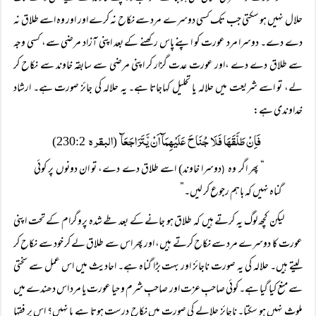
حلال نہیں ہو سکتی جب تک کسی دوسرے مرد سے نکاح نہ کرے اور اور وہ اسے طلاق نہ
دے دے۔ دوسرا مرد عورت کو اپنے پاس رکھنے کے بعد اپنی آزاد مرضی سے، کسی وجہ
سے طلاق دے دے ،اور عورت عدت گزار کر اپنی مرضی سے سابقہ خاوند سے نکاح کر
لے، تو اسے شریعت میں حلالہ یا تحلیل کہاجاتا ہے۔ یہ حلالہ کی جائز صورت ہے۔ ارشاد
خداوندی ہے:
فَاِنْ طَلَّقَھَا فَلَا جُنَاحَ عَلَیْھِمَآ اَنْ یَّتَرَاجَعَآ
البقرہ
230:2)
(
“ پھر اگر وہ
دوسرا خاوند) اسے طلاق دے دے، تو ان دونوں پر کوئی
(
گناہ نہیں کہ باہم رجوع کر لیں۔”
لیکن کچھ لوگ یہ کرتے ہیں کہ طلاق ہو جانے کے بعد طے شدہ پروگرام کے تحت اپنی
عورت کا دوسرے مرد سے نکاح کرتے ہیں، اور پھر اس سے طلاق لے کر خود سے نکاح کر
لیتے ہیں۔ حلالہ کی یہ صورت ناجائز اور بہت بڑا گناہ ہے۔ احادیث میں اس عمل سے سختی
سے منع کیا گیا ہے۔ کوئی صاحبِ عزت اور صاحبِ شرم و حیا عورت یا مرد اس دھندے میں
ملوث نہیں ہو سکتا۔ ناجائز حلالے کی صورت میں نکاح درست ہوتا ہے یا نہیں؟ اس پر فقہا