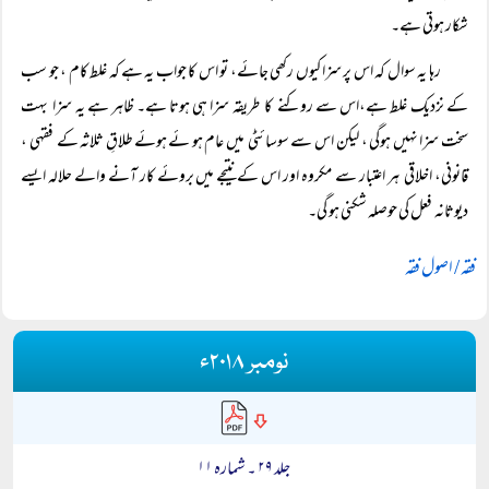
شکار ہوتی ہے۔
رہا یہ سوال کہ اس پر سزا کیوں رکھی جائے، تو اس کا جواب یہ ہے کہ غلط کام ، جو سب
کے نزدیک غلط ہے،اس سے روکنے کا طریقہ سزا ہی ہوتا ہے۔ ظاہر ہے یہ سزا بہت
سخت سزا نہیں ہوگی ، لیکن اس سے سوسائٹی میں عام ہو ئے ہوئے طلاقِ ثلاثہ کے فقہی ،
قانونی، اخلاقی ہر اعتبار سے مکروہ اور اس کے نتیجے میں بروئے کار آنے والے حلالہ ایسے
دیوثانہ فعل کی حوصلہ شکنی ہو گی۔
فقہ / اصول فقہ
نومبر ۲۰۱۸ء
جلد ۲۹ ۔ شمارہ ۱۱