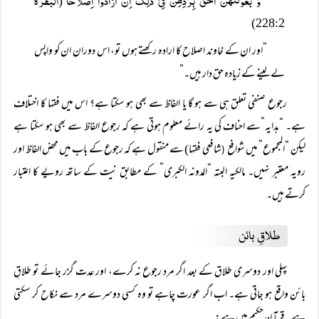
وَ بُعُوْلَتُھُنَّ اَحَقُّ بِرَدِّھِنَّ فِیْ ذٰلِکَ اِنْ اَرَادُوْٓا اِصْلَاحًا
البقرہ
(
228:2)
“اور ان کے خاوند اصلاح کا ارادہ رکھتے ہوں تو، اس دوران ان کو واپس
لے لینے کے زیادہ حق دار ہیں۔”
رجوع صنفی تعلق ہی سے ہو گا یا الفاظ سے بھی ہو سکتا ہے؟ اس میں فقہا کا اختلاف
ہے۔ “ہدایہ”سے احناف کی یہ رائے معلوم ہوتی ہے کہ رجوع الفاظ سے بھی ہو سکتا ہے
لیکن “المجموع” میں شوافع
شافعی فقہا) سے منقول ہے کہ رجوع کے باب میں محض الفاظ اور
(
رویہ معتبر نہیں۔ مالکیہ البتہ “المدونہ الکبری” کے مطابق نیت کے ساتھ رویے کا اعتبار
کرتے ہیں۔
طلاقِ بائن
پہلی اور دوسری طلاق کے بعد اگر مرد رجوع نہ کرے، اور عدت گزر جائے تو طلاقِ
بائن واقع ہو جاتی ہے۔ اب اگر عورت چاہے تو وہ کسی دوسرے مرد سے نکاح کر سکتی
ہے۔ قرآن حکیم میں ہے: