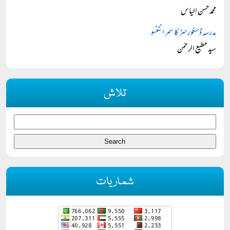
محمد حسن الیاس
مدرسہ ڈسکورسز کا سمر انٹنسو
سید مطیع الرحمٰن
تلاش
شماریات