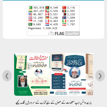
❮
❯
بذریعہ واٹس ایپ معلومات کے حصول کے لیے کتاب کے سرورق پر کلک کیجیے