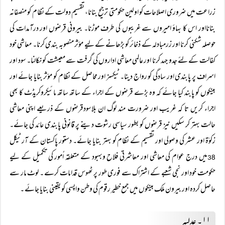
زراعت میں ضروری اصلاحات کو اولین حکومتی ترجیح بنانا، تقسیم دولت کے نظام کو منصفانہ
بنانااور اس کا بہاؤ امیروں سے غریبوں کی طرف موڑنا۔ بیرونی قرضوں اور درآمدات کی
حوصلہ شکنی کرنا اور زرمبادلہ کے ذخائر کو بڑھانے کے لیے مؤثر منصوبہ بندی کرنا۔ معاشی خود
کفالت کے لئے جدو جہد کرنا اور عالمی معاشی اداروں کی گرفت سے معیشت کو نکالنا۔ سود اور
اسراف پر پابندی اور سادگی کو رواج دینا۔ٹیکسز اور محاصل کے نظام کو مؤثر بنایا جائے اور
بینکوں کو پابند کیا جائے کہ وہ بڑے قرضوں کے اجراء کے ساتھ ساتھ مائیکروکریڈٹ کا بھی
اجراء کریں تا کہ غریب اور ضرورت مند لوگ ان بلاسودقرضوں کے ذریعے اپنی معاشی
حالت بہتر کر سکیں نیز قرضوں کو بطور سیاسی رشوت دینے پر قانونی پابندی عائد کی جائے۔
زکوٰۃ اور عشر کی وصولی اور تقسیم کے نظام کو بہتر بنایا جائے۔ دستور پاکستان کے آرٹیکل
میں درج عوام کی معاشی اور معاشرتی فلاح وبہبود کے متعلقہ اُمور کی تکمیل کے لیے
38
حکومت خود اور نجی شعبے کے اشتراک سے فوری طور پر ٹھوس قدامات کرے ۔ لوٹ مار سے
حاصل کردہ اور بیرون ملک بینکوں میں جمع خطیر رقوم کی وطن واپسی کو یقینی بنایا جائے ۔
۱۱۔ عدلیہ