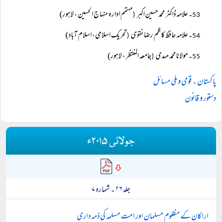
۔ علامہ ڈاکٹر محمد حسین اکبر
مہتمم ادارہ منہاج الحسین ، لاہور)
(
53
۔ علامہ حافظ کاظم رضا نقوی
تحریک اسلامی، اسلام آباد)
(
54
۔ مولانامحمد مہدی
جامعہ المنتظر ، لاہور)
(
55
پاکستان ۔ قومی و ملی مسائل
دستور و قانون
جولائی ۲۰۱۵ء
جلد ۲۶ ۔ شمارہ ۷
اراکان کے مظلوم مسلمان اور امت مسلمہ کی ذمہ داری