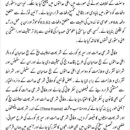
وسنت کے خلاف ہونے کی صورت میں اعلیٰ عدالتوں میں چیلنج کیا جا سکے۔ نیز ان دستوری
دفعات کو دستور میں بنیادی اور ناقابل تنسیخ دفعات قرار دیا جائے۔ آئین توڑنے سے متعلق
دفعہ
اور عوامی نمائندوں کی اہلیت سے متعلق دفعات
کو مؤثر اور ان پر عمل درآمد
63,62
6A
کو یقینی بنایاجائے۔ کسی بھی ریاستی یا حکومتی عہدیدارکی قانون سے بالا تر حیثیت اور استثنیٰ پر
مبنی دستوری شقوں کا خاتمہ کیا جائے ۔
وفاقی شرعی عدالت اور سپریم کورٹ کے شریعت اپیلیٹ پنج کے جج صاحبان کو دیگر
اعلیٰ عدالتوں کے جج صاحبان کی طرح باقاعدہ جج کی حیثیت دی جائے اور ان کے سٹیٹس اور
شرائط تقرری وملازمت کو دوسری اعلیٰ عدالتوں کے جج صاحبان کے سٹیٹس اور شرائط
تقرری و ملازمت کے برابر لایا جائے ۔بعض قوانین کو وفاقی شرعی عدالت کے دائرہ اختیار
سے مستثنیٰ قرار دینے کے فیصلوں پر نظر ثانی کی جائے اور وفاقی شرعی عدالت کو ملک کے
کسی بھی قانون پر نظر ثانی کا اختیاردیا جائے ۔وفاقی شرعی عدالت اور شریعت اپیلنٹ بنچ کو
آئینی طور پر پا بند کیا جائے کہ وہ مناسب وقت
کے اندر شریعت پٹیشنوں
(Time frame)
اور شریعت اپیلوں کا فیصلہ کر دیں۔وفاقی شرعی عدالت اور سپریم کورٹ کی طرح صوبائی،
ضلعی اور تحصیل سطح کی عدالتوں میں بھی علماء ججوں کا تقررکیا جائے اور آئین میں جہاں قرآن