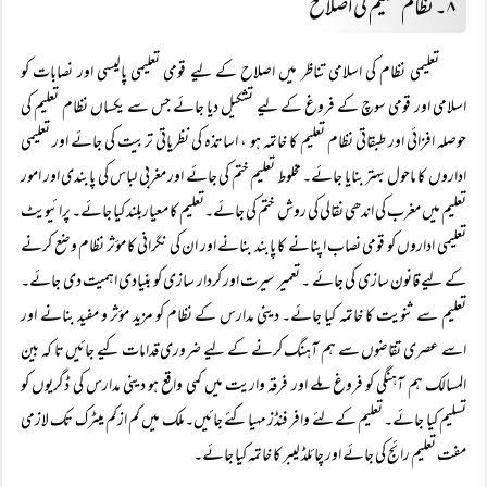
۸۔ نظام تعلیم کی اصلاح
تعلیمی نظام کی اسلامی تناظر میں اصلاح کے لیے قومی تعلیمی پالیسی اور نصابات کو
اسلامی اور قومی سوچ کے فروغ کے لیے تشکیل دیا جائے جس سے یکساں نظام تعلیم کی
حوصلہ افزائی اور طبقاتی نظام تعلیم کا خاتمہ ہو ، اساتذہ کی نظریاتی تربیت کی جائے اور تعلیمی
اداروں کا ماحول بہتر بنایا جائے۔ مخلوط تعلیم ختم کی جائے اور مغربی لباس کی پابندی اور امور
تعلیم میں مغرب کی اندھی نقالی کی روش ختم کی جائے۔تعلیم کا معیاربلند کیا جائے۔ پرائیویٹ
تعلیمی اداروں کو قومی نصاب اپنانے کا پابند بنانے اور ان کی نگرانی کا مؤثر نظام وضع کرنے
کے لیے قانون سازی کی جائے ۔ تعمیر سیرت اور کردار سازی کو بنیادی اہمیت دی جائے۔
تعلیم سے ثنویت کا خاتمہ کیا جائے۔ دینی مدارس کے نظام کو مزید مؤثر و مفید بنانے اور
اسے عصری تقاضوں سے ہم آہنگ کرنے کے لیے ضروری قدامات کیے جائیں تا کہ بین
المسالک ہم آہنگی کو فروغ ملے اور فرقہ واریت میں کمی واقع ہو دینی مدارس کی ڈگریوں کو
تسلیم کیا جائے۔ تعلیم کے لئے وافر فنڈز مہیا کئے جائیں۔ملک میں کم ازکم میٹرک تک لازمی
مفت تعلیم رائج کی جائے اور چائلڈ لیبر کا خاتمہ کیا جائے۔