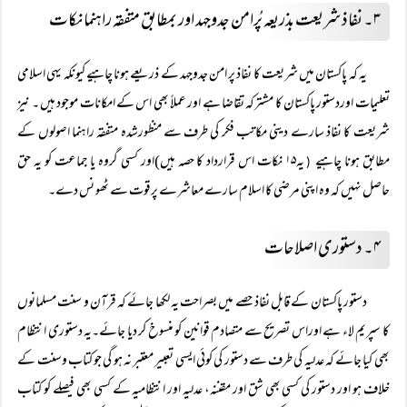
۳۔ نفاذ شریعت بذریعہ پُرامن جدوجہد اور بمطابق متفقہ راہنما نکات
یہ کہ پاکستان میں شریعت کا نفاذ پر امن جدوجہد کے ذریعے ہونا چاہیے کیونکہ یہی اسلامی
تعلیمات اوردستور پاکستان کا مشترکہ تقاضا ہے اور عملاً بھی اس کے امکانات موجود ہیں ۔ نیز
شریعت کا نفاذ سارے دینی مکاتب فکر کی طرف سے منظورشدہ متفقہ راہنما اصولوں کے
مطابق ہونا چاہیے
یہ۱۵ نکات اس قرارداد کا حصہ ہیں)اور کسی گروہ یا جماعت کو یہ حق
(
حاصل نہیں کہ وہ اپنی مرضی کا اسلام سارے معاشرے پرقوت سے ٹھو نس دے۔
۴۔ دستوری اصلاحات
دستور پاکستان کے قابل نفاذ حصے میں بصراحت یہ لکھا جائے کہ قرآن و سنت مسلمانوں
کا سپریم لاء ہے اوراس تصریح سے متصادم قوانین کو منسوخ کر دیا جائے۔یہ دستوری انتظام
بھی کیا جائے کہ عدلیہ کی طرف سے دستور کی کوئی ایسی تعبیر معتبر نہ ہو گی جو کتاب وسنت کے
خلاف ہو اور دستور کی کسی بھی شق اور مقننہ، عدلیہ اور انتظامیہ کے کسی بھی فیصلے کو کتاب