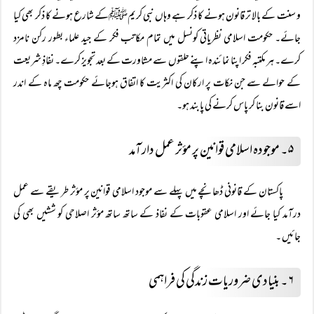
و سنت کے بالا تر قانون ہونے کا ذکر ہے وہاں نبی کریمﷺکے شارع ہونے کا ذکر بھی کیا
جائے۔ حکومت اسلامی نظریاتی کونسل میں تمام مکاتب فکر کے جید علماء بطور رکن نامزد
کرے۔ ہر مکتبہ فکر اپنا نمائندہ اپنے حلقوں سے مشاورت کے بعد تجویز کرے۔ نفاذِ شریعت
کے حوالے سے جن نکات پر ارکان کی اکثریت کا اتفاق ہوجائے حکومت چھ ماہ کے اندر
اسے قانون بنا کر پاس کرنے کی پابند ہو۔
۵۔ موجودہ اسلامی قوانین پر مؤثر عمل دارآمد
پاکستان کے قانونی ڈھا نچے میں پہلے سے موجود اسلامی قوانین پر مؤثر طریقے سے عمل
درآمد کیا جائے اور اسلامی عقوبات کے نفاذ کے ساتھ ساتھ مؤثر اصلاحی کو ششیں بھی کی
جائیں ۔
۶۔ بنیادی ضروریات زندگی کی فراہمی