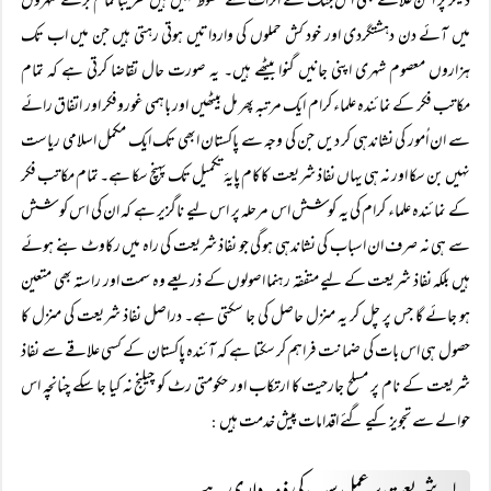
دیگر پُر امن علاقے بھی اس جنگ کے اثرات سے محفوظ نہیں ہیں تقریباً تمام بڑے شہروں
میں آئے دن دہشتگردی اور خود کش حملوں کی وارداتیں ہوتی رہتی ہیں جن میں اب تک
ہزاروں معصوم شہری اپنی جانیں گنوا بیٹھے ہیں۔ یہ صورت حال تقاضا کرتی ہے کہ تمام
مکاتب فکر کے نمائندہ علماء کرام ایک مرتبہ پھر مل بیٹھیں اور باہمی غوروفکر اور اتفاق رائے
سے ان اُمور کی نشاندہی کر دیں جن کی وجہ سے پاکستان ابھی تک ایک مکمل اسلامی ریاست
نہیں بن سکا اور نہ ہی یہاں نفاذ شریعت کاکام پایۂ تکمیل تک پہنچ سکا ہے۔ تمام مکاتب فکر
کے نمائندہ علماء کرام کی یہ کوشش اس مرحلہ پر اس لیے ناگزیر ہے کہ ان کی اس کو شش
سے ہی نہ صرف ان اسباب کی نشاندہی ہو گی جو نفاذ شریعت کی راہ میں رکاوٹ بنے ہوئے
ہیں بلکہ نفاذ شریعت کے لیے متفقہ رہنما اصولوں کے ذریعے وہ سمت اور راستہ بھی متعین
ہو جائے گا جس پر چل کر یہ منزل حاصل کی جا سکتی ہے۔ دراصل نفاذ شریعت کی منزل کا
حصول ہی اس بات کی ضمانت فراہم کر سکتا ہے کہ آئندہ پاکستان کے کسی علاقے سے نفاذ
شریعت کے نام پر مسلح جارحیت کا ارتکاب اور حکومتی رٹ کو چیلنج نہ کیا جا سکے چنانچہ اس
حوالے سے تجویز کیے گئے اقدامات پیش خدمت ہیں
: