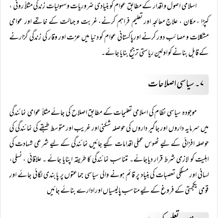
اسلامی اصول و اقدار کے مطابق عوام کو بنیادی ضروریات وسہولیات زندگی مثلاً روٹی ،
کپڑا ، مکان ، علاج معالجہ اور تعلیم فراہم کرنے، غربت و جہالت کے خاتمے اور عوامی
مشکلات و مصائب دور کرنے اورپاکستانی عوام کو دنیا میں عزت اور وقار کی زندگی گزارنے
کے قابل بنانے کو اولین ریاستی ترجیح بنایا جائے۔
۷۔ سیاسی اصلاحات
موجودہ سیاسی نظام کی اسلامی تعلیمات کے مطابق اصلاح کی جائے مثلاً عوامی نمائندگی
میں سرمایہ داروں اور جاگیر داروں کی حوصلہ شکنی اور غریب اور متوسط طبقے کی نمائندگی کی
حوصلہ افزائی کے لیے ٹھوس عملی اقدامات کیے جائیں نمائندگی کے لیے شرعی شہادت کی
اہلیت کو لازمی شرط قرار دیاجائے۔ متناسب نمائندگی کا طریقہ اپنایا جائے ۔ علاقائی ، نسلی،
لسانی اور مسلکی تعصبات کی بنیاد پر قائم ہونے والی سیاسی جماعتوں پر پابندی لگائی جائے اور
قومی یکجہتی کے فروغ کے لیے مناسب پالیسیاں اور ادارے بنائے جائیں