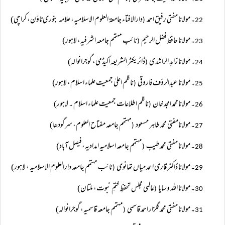
۔ مولانا مفتی رفیق احمد
دارالافتاء جامعۃ العلوم الاسلامیہ، علامہ بنوری ٹاؤن، کراچی)
(
22
۔ مولانا حافظ فضل الرحیم
نائب مہتمم جامعہ اشرفیہ، لاہور)
(
23
۔ مولانا زاہد الراشدی
ڈائریکٹر الشریعہ اکیڈمی، گوجرانوالہ)
(
24
۔ مولانا عبدالرؤف فاروقی
ناظم اعلیٰ جمعیت علماء اسلام، لاہور)
(
25
۔ مولانامحمد امجد خان
ناظم اطلاعات جمعیت علماء اسلام ۔ لاہور)
(
26
۔ مولانامفتی محمد طاہر مسعود
مہتمم جامعہ مفتاح العلوم، سرگودھا)
(
27
۔ مولانا مفتی محمد طیب
مہتمم جامعہ اسلامیہ امدادیہ،فیصل آباد)
(
28
۔ مولانا ڈاکٹر قاری احمد میاں تھانوی
نائب مہتمم جامعہ دارالعلوم الاسلامیہ ، لاہور)
(
29
۔ مولانا اللہ وسایا
عالمی مجلس تحفظِ ختمِ نبوت، ملتان)
(
30
۔ مولانا مفتی محمد گلزار احمد قاسمی
مہتمم جامعہ قاسمیہ، گوجرانوالہ)
(
31