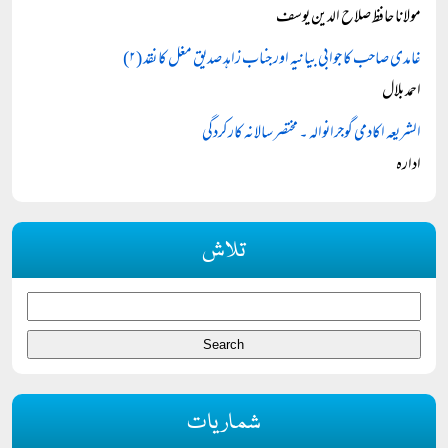
مولانا حافظ صلاح الدین یوسف
غامدی صاحب کا جوابی بیانیہ اور جناب زاہد صدیق مغل کا نقد (۲)
احمد بلال
الشریعہ اکادمی گوجرانوالہ ۔ مختصر سالانہ کارکردگی
ادارہ
تلاش
شماریات