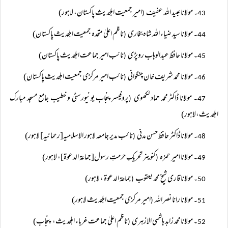
۔ مولانا عبید اللہ عفیف
امیر جمعیت اہلحدیث پاکستان، لاہور)
(
43
۔ مولانا سید ضیاء اللہ شاہ بخاری
ناظم اعلیٰ متحدہ جمعیت اہلحدیث پاکستان)
(
44
۔ مولانا حافظ عبدالوہاب روپڑی
نائب امیر جماعت اہلحدیث پاکستان)
(
45
۔ مولانا محمد شریف خان چنگوانی
نائب امیر مرکزی جمعیت اہلحدیث پاکستان)
(
46
۔ مولانا ڈاکٹرمحمد حماد لکھوی
پروفیسرپنجاب یونیورسٹی و خطیب جامع مسجد مبارک
(
47
اہلحدیث،لاہور)
۔ مولانا ڈاکٹر حافظ حسن مدنی
نائب مدیر جامعہ لاہور الاسلامیہ[رحمانیہ] لاہور)
(
48
۔ مولانا امیر حمزہ
کنوینر تحریکِ حرمتِ رسول[جماعۃ الدعوۃ]، لاہور)
(
49
۔ مولانا قاری شیخ محمد یعقوب
جماعۃ الدعوۃ ، لاہور)
(
50
۔ مولانا رانا نصر اللہ
امیر مرکزی جمعیت اہلحدیث لاہور)
(
51
۔ مولانامحمد زاہد ہاشمی الازہری
ناظم اعلیٰ جماعت غرباء اہلحدیث، پنجاب)
(
52