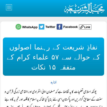
نفاذِ شریعت کے رہنما اصولوں
کے حوالے سے ۵۷ علماء کرام کے
متفقہ ۱۵ نکات
ادارہ
چونکہ اسلامی تعلیمات کا یہ تقاضا ہے کہ مسلمان اپنی انفرادی اور اجتماعی زندگی قرآن و
سنت کے مطابق گزار یں اور پاکستان اسی لئے بنایا گیا تھا کہ یہ اسلام کا قلعہ اور تجربہ گاہ بنے