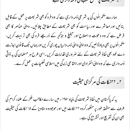
۱۔ شریعت پر عمل سب کی ذمہ داری ہے
ہمارے حکمرانوں کی یہ شرعی ذمہ داری ہے کہ وہ فرد کو بھی شریعت پر عمل کے قابل
بنائیں اور معاشرے اور ریاست کو بھی شریعت کے مطابق چلائیں۔ دینی عناصر کا بھی
فرض ہے کہ وہ دعوت و اصلاح اور تبلیغ و تذکیر کے ذریعے فرد کی بھی تربیت کریں،
حکمرانوں پر بھی دباؤ ڈالیں کہ وہ اپنی دینی ذمہ داریاں پوری کریں اور جہاں تک قانون اجازت
دے خود بھی نفاذِ شریعت کے لئے ضروری اقدامات کریں۔اسی طرح ہر مسلمان کی یہ ذاتی
ذمہ داری ہے کہ وہ اپنی انفرادی اور اجتماعی زندگی میں اسلامی تعلیمات پر عمل کرے۔
۲۔ ۲۲نکات کی مرکزی حیثیت
یہ کہ پاکستان میں نفاذِ شریعت کی بنیاد ۱۹۵۱ء میں سارے مکاتب فکر کے علماء کرام کی
طرف سے متفقہ طور پر منظور کردہ ۲۲ نکات ہیں اور موجودہ دستاویز کے ۱۵ نکات کی حیثیت
بھی ان کی تفریع اور تشریح کی ہے۔