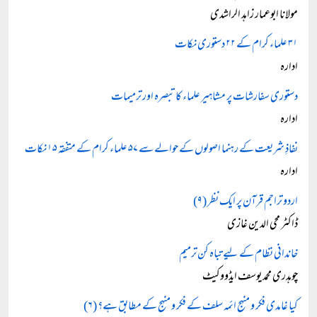
مولانا ابوعمار زاہد الراشدی
۳۱ علماء کرام کے ۲۲ دستوری نکات
ادارہ
دستوری سفارشات پر مشاہیر علماء کا تبصرہ اور ترمیمات
ادارہ
نفاذِ شریعت کے رہنما اصولوں کے حوالے سے ۵۷ علماء کرام کے متفقہ ۱۵ نکات
ادارہ
اردو تراجم قرآن پر ایک نظر (۹)
ڈاکٹر محی الدین غازی
خاندانی نظام کے لیے تباہ کن ترمیم
چوہدری محمد یوسف ایڈووکیٹ
کیا غامدی فکر و منہج ائمہ سلف کے فکر و منہج کے مطابق ہے؟ (۶)