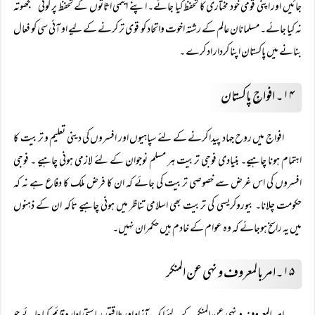
جائیں اور اپنی قومی خود مختاری کا تحفظ کیا جائے۔ اپنے ایٹمی اثاثوں کے تحفظ پر کوئی سمجھوتہ
نہ کیا جائے۔ مسلمانان عالم کے رشتہ اخوت واتحاد کو قوی تر کرنے کے لیے او آئی سی کو فعال
بنانے میں پاکستان اپنا کردار اد کرے ۔
۱۴۔ افواجِ پاکستان
افواج میں روح جہاد پیدا کرنے کے لئے سپاہیوں اور افسروں کی دینی تعلیم و تربیت کا
اہتمام ہونا چاہیے۔ بنیادی فوجی تربیت ہر مسلم نوجوان کے لئے لازمی ہونی چاہیے ۔ فوجی
افسروں کی اس غرض سے خصوصی تربیت کی جائے کہ ان کا فرض ملک کا دفاع ہے نہ کہ
حکومت چلانا۔ بیوروکریسی کی تربیت بھی اسلامی تناظر میں ہونی چاہیے تاکہ ان کے ذہنوں
میں یہ راسخ ہوجائے کہ وہ عوام کے خادم ہیں حکمران نہیں۔
۱۵۔امربالمعروف و نہی عن المنکر