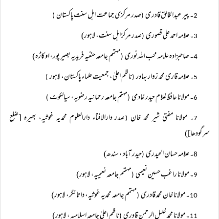
۔ پیر عبدالخالق قادر ی
صدر مرکزی جماعت اہل سنت پاکستان
)
(
2
۔ علامہ احمد علی قصوری
صدر مرکز اہل سنت، لاہور)
(
3
۔ صاحبزادہ علامہ محب اللہ نوری
مہتمم جامعہ حنفیہ فریدیہ بصیر پور، اوکاڑہ)
(
4
۔ علامہ قاری محمد زوار بہادر
ناظم اعلیٰ، جمعیت علماء پاکستان، لاہور
)
(
5
۔ مولانا حافظ غلام حیدر خادمی
مہتم جامعہ رحمانیہ رضویہ، سیالکوٹ
)
(
6
۔ مولانا مفتی شیر محمد خان
صدر دارالافتاء دارالعلوم محمدیہ غوثیہ، بھیرہ [ضلع
(
7
سرگودھا])
۔ علامہ حسان الحیدری
حیدر آباد ، سندھ)
(
8
۔ مولانا راغب حسین نعیمی
مہتمم جامعہ نعیمیہ، لاہور)
(
9
۔ مولانا خان محمد قادری
مہتمم جامعہ محمدیہ غوثیہ، داتانگر، لاہور)
(
10
۔ مولانا محمد خلیل الرحمن قادری
ناظم اعلیٰ جامعہ اسلامیہ ، لاہور)
(
11