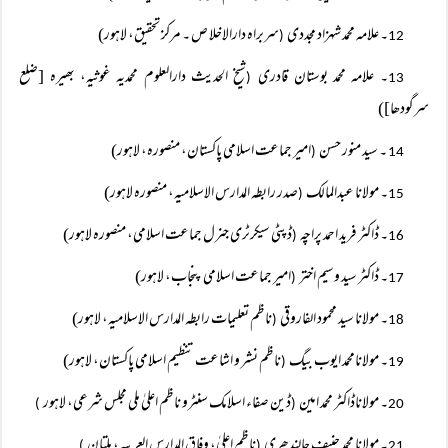
۔ علامہ محمد شہزاد مجددی
سربراہ دارالاخلا ص ۔ مرکز تحقیق، لاہور)
(
12
۔ علامہ محمد بوستان قادری
شیخ الحدیث دارالعلوم محمدیہ غوثیہ، بھیرہ [ضلع
(
13
سرگودھا])
۔ سید منور حسن
امیر جماعت اسلامی پاکستان، منصورہ، لاہور)
(
14
۔ مولانا عبدالمالک
صدر رابطہ المدارس الاسلامیہ، منصورہ لاہور)
(
15
۔ ڈاکٹر فرید احمد پراچہ
ڈپٹی سیکرٹری جنرل جماعت اسلامی، منصورہ لاہور)
(
16
۔ ڈاکٹر سید وسیم اختر
امیر جماعت اسلامی پنجاب، لاہور)
(
17
۔ مولانا سید محمود الفاروقی
ناظم تعلیمات رابطہ المدارس الاسلامیہ، لاہور)
(
18
۔ مولانامحمد ایوب بیگ
ناظم نشر و اشاعت تنظیم اسلامی پاکستان، لاہور)
(
19
۔ مولاناڈاکٹر محمد امین
ڈین صفاء اسلامک سنٹرو ناظم اعلیٰ ملی مجلس شرعی، لاہور
)
(
20
۔ مولانا محمد حنیف جالندھری
ناظم اعلیٰ، وفاق المدارس العربیہ، ملتان
)
(
21