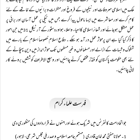
امر بالمعروف و نہی عن المنکر کے لئے ایک آزاد اور طاقتور ریاستی ادارہ قائم کیا جائے جو
ملک میں اسلامی معروفات اور نیکیوں کے فروغ اور منکرات و برائیوں کے خاتمے کے لئے
کام کرے اور معاشرے میں ایسا ماحول پیدا کرے جس میں نیکی پر عمل آسان اور برائی پر
عمل مشکل ہوجائے اور شعائر اسلامی کا احیاء و اعلاء ہواوردستور کے آرٹیکل
میں جن امور
31
کا ذکر کیا گیا ہے ان پرمؤثر عمل در آمد ہو سکے ۔ دفاع اسلام خصوصاً اسلام کے بارے میں
شکوک و شبہات کے ازالے اور مسلمانوں و غیر مسلموں تک مؤثر انداز میں دین پہنچانے کے
لئے بھی حکومت پاکستان کو فنڈز مختص کرنے چاہئیں اور وسیع الاطراف کوششیں بروئے کار
لانی چاہئیں۔
فہرست علماء کرام
جو اتحاد امت کانفرنس میں شریک ہوئے اور جنہوں نے قراردادوں کی منظوری دی
۔ مولانامفتی محمد خان قادری
مہتمم جامعہ اسلامیہ و صدر ملی مجلس شرعی، لاہور)
(
1