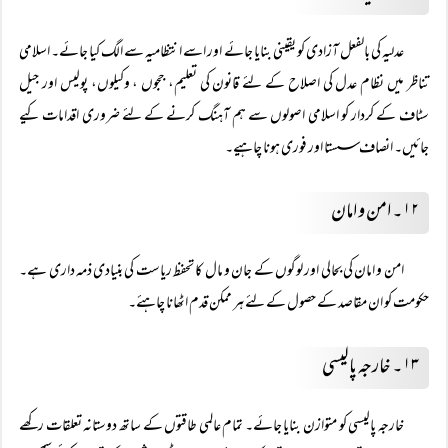
عدلیہ کی بالفعل آزادی کو یقینی بنایا جائے اور اسے انتظامیہ سے الگ کیا جائے۔ اسلامی
تناظر میں نظام عدل کی اصلاح کے لئے قانون کی تعلیم، ججوں ، وکیلوں، پولیس اور جیل
سٹاف کے کردار کو اسلامی اصولوں سے ہم آہنگ کرنے کے لئے ضروری اقدامات کیے
جائیں۔ انصاف سستا اور فوری ہونا چاہیے۔
۱۲۔ امن و امان
امن و امان کی بحالی اور لوگوں کے جان و مال کا تحفظ ریاست کی بنیادی ذمہ داری ہے۔
حکومت کو ان مقاصد کے حصول کے لئے ہر ممکن قدم اٹھانا چاہئے۔
۱۳۔ خارجہ پالیسی
خارجہ پالیسی کو متوازن بنایا جائے۔ تمام عالمی طاقتوں کے ساتھ دوستانہ تعلقات رکھے