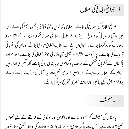
۹۔ ذرائع ابلاغ کی اصلاح
ذرائع ابلاغ کی اصلاح کی جائے۔ اسلامی تناظر میں نئی ثقافتی پالیسی وضع کی جائے جس
میں فحاشی و عریانی کو فروغ دینے والے مغربی و بھارتی ملحدانہ فکرو تہذیب کے اثرات و
رجحانات کو رد کر دیا جائے ۔ صحافیوں کے لئے ضابطۂ اخلاق تیار کیا جائے اور ان کی نظریاتی
تربیت کی جائے۔ پرائیویٹ چینلز اور کیبل آپریٹرز کی مؤثر نگرانی کی جائے۔ اسلام اور
پاکستان کے نظریاتی تشخص کے خلاف پروگراموں پر پابندی ہونی چاہئے بلکہ تعمیری انداز میں
عوام کے اخلاق سدھارنے اور انہیں اسلامی تعلیمات پر عمل کی ترغیب دینے والے
پروگرام پیش کیے جائیں اور صاف ستھری تفریح مہیا کی جائے۔
۱۰۔ معیشت
پاکستان کی معیشت کو مضبوط بنانے اور افلاس اور مہنگائی کے خاتمے کے لیے ٹھوس
عملی اقدامات کیے جائیں جیسے جاگیر داری اور سرمایہ دارانہ رجحانات کی حوصلہ شکنی کرنا، شعبہ