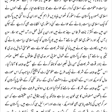
لہٰذا
ء میں سارے دینی مکاتب فکر کے معتمد علیہ
علماء کرام نے عصر حاضر میں
31
1951
ریاست و حکومت کے اسلامی کردار کے حوالے سے جو
نکات تیار کیے تھے انہوں نے
22
اسلامی جمہوریہ پاکستان کے دستور کو ٹھوس بنیادیں فراہم کیں اور ان کی روشنی میں پاکستان
کو ایک اسلامی ریاست بنانے کے حوالے سے کئی دستور ی انتظامات بھی کر دیے گئے لیکن
ان میں سے اکثر زینت قرطاس بنے ہوئے ہیں اور ان پر کوئی عمل درآمد نہیں ہو سکا۔ مزید
برآں کچھ اور دستوری خلا بھی سامنے آئے ہیں جو پاکستان کو ایک اسلامی ریاست بنانے کی
راہ میں رکاوٹ بنے ہوئے ہیں چنانچہ نفاذ شریعت کے حوالے سے حکومتی تساہل پسندی کا
نتیجہ یہ سامنے آیا ہے کہ پاکستان کے شمال مغربی سرحدی قبائلی علاقوں کے بعض عناصر
نے بزورِ قوت شریعت کی من مانی تعبیرات کو نافذ کرنے کے لیے مسلح جدوجہد کا آغاز کیا۔
اس مسلح جدوجہد کے شرکاء نے ایک طرح سے حکومتی رٹ کو چیلنج کر دیا جب کہ اس صورت
حال کو امریکہ اور اس کے اتحادیوں نے دہشت گردی کے ساتھ نتھی کر کے افواج پاکستان کو
اس مسلح جدوجہد کے شرکاء کے سامنے لا کھڑا کیا اور یو ں دونوں طرف سے ایک دوسرے
کے ہاتھوں مسلمانوں کا ہی خون بہہ رہا ہے حالانکہ یہ ایک ناقابل تردید حقیقت ہے کہ ان
سرگرمیوں کی پشت پناہی بھی خود امریکہ ، بھارت اور اسرائیل ہی کررہے ہیں۔ پاکستان کے