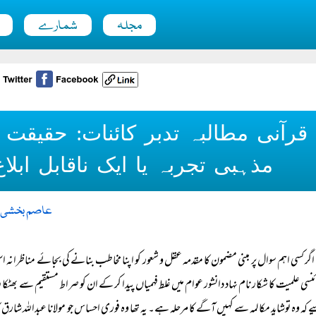
مجلہ
شمارے
قرآنی مطالبہ تدبر کائنات: حقیقت
مذہبی تجربہ یا ایک ناقابل ابل
عاصم بخشی
اگر کسی اہم سوال پر مبنی مضمون کا مقدمہ عقل و شعور کو اپنا مخاطب بنانے کی بجائے مناظرا
ئنسی علمیت کا شکار نام نہاد دانشور عوام میں غلط فہمیاں پیدا کر کے ان کو صراط مستقیم سے بھٹکا 
یے کہ وہ توشاید مکالمہ سے کہیں آگے کا مرحلہ ہے۔ یہ تھا وہ فوری احساس جو مولانا عبداللہ شار