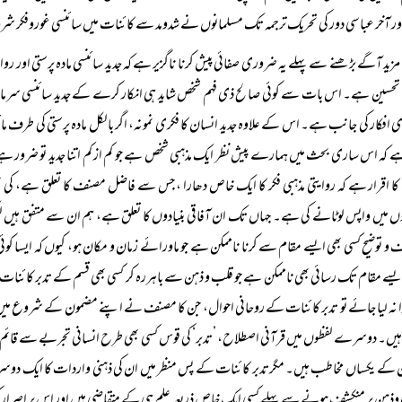
ر آخر عباسی دور کی تحریک ترجمہ تک مسلمانوں نے شدومد سے کائنات میں سائنسی غوروفکر شروع 
مزید آگے بڑھنے سے پہلے یہ ضروری صفائی پیش کرنا ناگزیر ہے کہ جدید سائنسی مادہ پرستی اور
تحسین ہے۔ اس بات سے کوئی صالح ذی فہم شخص شاید ہی انکار کرے کے جدید سائنسی سرمایہ د
ی افکار کی جانب ہے۔ اس کے علاوہ جدید انسان کا فکری نمونہ، اگر بالکل مادہ پرستی کی طرف مائ
ے کہ اس ساری بحث میں ہمارے پیش نظر ایک مذہبی شخص ہے جو کم از کم اتنا جدید تو ضرور ہے 
ا اقرار ہے کہ روایتی مذہبی فکر کا ایک خاص دھارا ، جس سے فاضل مصنف کا تعلق ہے، کی 
وں میں واپس لوٹانے کی ہے۔ جہاں تک ان آفاقی بنیادوں کا تعلق ہے، ہم ان سے متفق ہیں لی
 و توضیح کسی بھی ایسے مقام سے کرنا ناممکن ہے جو ماورائے زمان و مکان ہو، کیوں کہ ایسا کوئی 
یسے مقام تک رسائی بھی ناممکن ہے جو قلب و ذہن سے باہررہ کر کسی بھی قسم کے تدبر کائنات کا 
 نہ لیا جائے تو تدبر کائنات کے روحانی احوال، جن کا مصنف نے اپنے مضمون کے شروع میں 
ہیں۔ دوسرے لفظوں میں قرآنی اصطلاح، ’تدبر‘ کی قوس کسی بھی طرح انسانی تجربے سے قائم الزوا
کے یکساں مخاطب ہیں۔ مگرتدبر کائنات کے پس منظر میں ان کی ذہنی واردات کا ایک دوسرے س
ذہن پر منکشف ہونے سے پہلے کسی ایک خاص ذریعہ علم ہی کے متقاضی ہیں اور اس پر اصرار