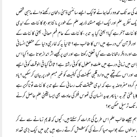
ی حد تک محدود رکھا جائے توایک ایسے سائنسی ذہنی رجحان رکھنے والے مذہبی شخص
یک نظریہ علم اور ایک ایسے مستند ذریعہ علم کے طور پر مانتا ہو،جو کائنات کے ابدی
ِ کائنات آخر ہے کیا؟ یعنی کیا یہ تدبر ،کائنات کے عام فہم معانی، یعنی کائنات کے
ہے اور قرآن کس درجے میں اس کا طالب ہے؟ ثانیاً یہ کہ خارجی دنیا کے متعلق انسانی
 اور دیگر رجحانات سے کیا تعلق رکھتا ہے اور ان پر کیسے اثر انداز ہوتا ہے؟ کیا اس
 میں زمانی درجے میں علت ومعلول کا کوئی رشتہ ہے؟ ثالثًا کیا فی الوقت کوئی ایسے
اور اس کے نتیجے میں واردقلبی سکینت کی کیفیت کو غیر مبہم طور پر بیان کر سکیں ؟ یاد
قائم کردہ مفروضہ یہ ہے کہ ابدی حقیقت تک رسائی کے لیے تدبر کائنات تو ناگزیر ہے
طنی تجربہ ، یا پھر جدید انسان کی ٹھوس فکر کی عادت بھی ایسا یقینی علم حاصل کرنے
 تک ترسیل ممکن ہو؟
ہم جیسے طالب علم اس طرح کی جرات کر سکتے ہیں، کیوں کہ قدیم زمانے سے لے کر
سے ان سوالوں کے جواب مہیا کرنے کی کوشش کرتے رہے ہیں جن میں ایک بڑی تعداد