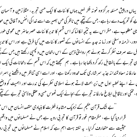
یہاں درپیش مسئلہ ہرگز وہ نمونہ فکر نہیں جہاں کائنات کا ایک حسی تجربہ، مثلاً زمین و آسمان 
 کو تحریک دے رہا ہے، جس کے نتیجے میں ناظر کی حسِ بصیرت اسے خدا کی انفس و آفاق میں موجو
ًیہی مطلوب ہے، مگر اس سے یہ نتیجہ نکالنا کہ اس قسم کا تدبر کائنات عصر حاضر میں عمومی ط
دور، ازمنہ وسطیٰ اور زما نہ جدید کے انسانوں کے تصور کائنات میں کیا فرق ہے اور اس کا ت
 سے صرف نظر کرتے ہوئے ہم روایتی ذہن کے اس رجحان میں دلچسپی رکھتے ہیں جس کے نتیجے 
ی تجربے کے بالمقابل رکھ کر دیکھا جا رہا ہے۔ ہم سمجھتے ہیں کہ اس قسم کے رجحانات کی ایک
ارفانہ سعادتمندانہ جذبہ سرشاری تک محدود رکھنا ہے، اور اسے اسی تناظر میں دیکھنے پر اصرا
 نے اپنے خطبہ اول میں زیر بحث لاتے ہوئے اسلامی نظریے کی ندرت اور اہمیت کو واضح 
ہ،مخفی اور ناقابل ابلاغ عارفانہ تجربے کے بجائے ایک ٹھوس حسی و عقلی و ذہنی تجربے کے نتیج
’’بے شک قرآن حکیم کے نزدیک مشاہدۂ فطرت کا بنیادی مقصد انسان میں اس حق
قرار دیا گیا ہے، مگرمقام غور تو قرآن کا تجربی رویہ ہے جس نے مسلمانوں میں واقعیت کا
حیثیت سے متعارف کرایا۔ یہ نکتہ بہت اہم ہے کہ اسلام نے مسلمانوں میں تجربی روح 