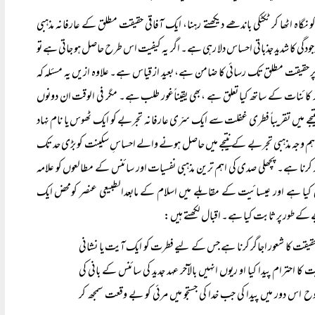
کو نگاہ اٹھا کر ٹکٹکی باندھے دیکھتے رہنا، ایک آفاقی حقیقت مطلق کے عارفانہ مذہبی
دگی کا شدید جذباتی احساس دلا رہی ہے۔ اگر یہ کیفیت اس طرح حاصل ہو جاتی ہے تو
ورپر حقیقت مطلق تک رسائی کا ضامن ہے، بعید از قیاس ہے۔ علاوہ ازیں یہ مسئلہ کہ
دبر کائنات کے ساتھ کیا تعلق ہے ،بھی یقیناًغور طلب ہے۔ مگر فی الوقت ان دونوں
میں تقریباً فطری غفلت سے ایک سرّی عارفانہ تجربے کو ایک ٹھوس یا نام نہاد
 اہم وجہ مذہبی تجربے کے نتیجے میں حاصل ہونے والے احساسِ سکینت کو بڑی حد تک
ر کرنا ہے۔ پچھلی صدی کی اہم ترین مذہبی نفسیات اور سائنس کے مطالعوں کو علامہ
کیا ہے اور عیسائیت کے مقابلے میں اسلام کے مابعدالطبیعی عنصر کومحض ایک
ے کے طور پر ثابت کیا ہے۔ اقبال لکھتے ہیں:
یقت کا شعور اجاگر کرنا ہے جس کے لیے فطرت کو ایک آیت یا نشانی
 احترام پیدا کیا او ریوں انہیں بالآخر عہد جدید کی سائنس کے بانی کی
اس دور میں پیدا کی جب خدا کی جستجو میں مرئی کو بے وقعت سمجھ کر