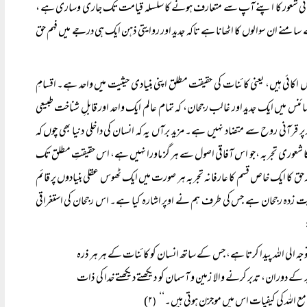
یں انسانی شعور کا اپنے آپ سے متعارف ہونے کا سلسلہ قیامت تک جاری وساری ہے ،
منے ان سوالوں کا اٹھانا ہے تاکہ جدید اور روایتی ذہن ایک ہی درجے میں فہم حق
کائی ہیں، یعنی کائنات کی حقیقت مطلق اپنی بنیادی حیثیت میں واحد ہے۔ اقسامِ
ئنس میں ایک جدید اور غالب رجحان، کہ تمام عالم ایک واحد اور قابلِ شناخت طبیعی
رآنی روح سے متضاد نہیں ہے۔ مزید برآں یہ کہ انسان کی داخلی دنیا بھی چوں کہ
 کا شعوری تجربہ ،جو اس آفاقی اصول سے ہر گز ماورا نہیں ہے، اس حقیقتِ مطلق تک
ر حق کا ایک خاص قسم کا عارفانہ تجربہ ہر صورت میں ایک ٹھوس عقلی بنیادوں پر قائم
یت زدہ رجحان ہے جس کی طرف ہم نے اوپر اشارہ کیا ہے۔ اس رجحان کی استغراقی
جہ الی اللہ پیدا کرتا ہے، جس کے ساتھ انسان کو کائنات کے ہر ہر ذرہ
دبر کے دوران، تدبر کرنے والا زمین و آسمان کو دیکھتے دیکھتے خدا کی ذات
ع اللہ کی کیفیات اس میں موجزن ہوتی ہیں۔‘‘
۲)
(