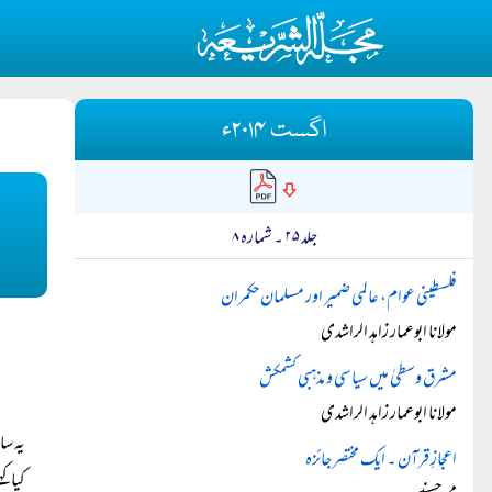
اگست ۲۰۱۴ء
جلد ۲۵ ۔ شمارہ ۸
فلسطینی عوام، عالمی ضمیر اور مسلمان حکمران
مولانا ابوعمار زاہد الراشدی
مشرق وسطیٰ میں سیاسی و مذہبی کشمکش
مولانا ابوعمار زاہد الراشدی
یہ سا
اعجازِ قرآن ۔ ایک مختصر جائزہ
کیاکہ