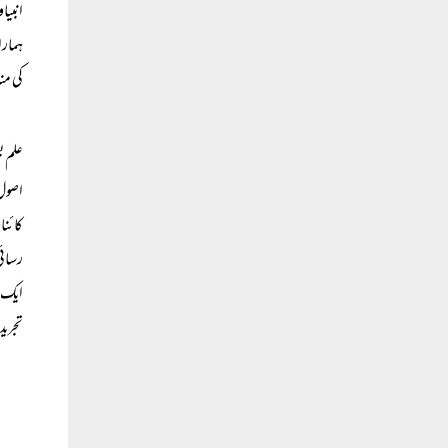
انبیا
ہمارا
کی من
علم ی
اصول 
کائنا
رسائی
ایک س
تجرید