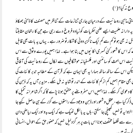
نہ کیا؟(۱)
 روایتی مذہبی روحانیت کے درمیان جاری تنازعات کے تناظر میں مصنف کا ذہنی جھکاؤ
ارانہ علمیت ایسے علمی نظریات کو زیادہ فروغ دے رہی ہے جن کا رجحان مقابلتاً
ل نہ بھی ہو تو کم سے کم ایک ناگزیر دوئی کاشکار تو ضرور ہے۔ یہاں یہ بات بھی قابل
کہ ا س کا شعور کئی کسری اکائیوں میں بٹا ہوا ہے۔ لہٰذا ہمیں پورے وثوق سے اس
نیت اس بحث کو سائنسی اور فلسفیانہ موشگافیوں سے نکال کے روحانیت کی آفاقی
کن اس کے ساتھ ساتھ ہمارا یہ بھی ایمان ہے کہ قرآن کے مطالبہ تدبر کائنات کی
بھی مقام ہمیں کم از کم کائنات کے اندر تو شاید نہ مل سکے۔ مزید برآں یہ کہ ذہن کی
دعوی ٰ کر سکے۔ لہٰذاہمیں اس مفروضے پر متفق ہونا پڑے گا کہ اگر شاعرانہ تخیل کا
ذکر کیا ہے، عقل و شعور اور ذہن و وجود کے راستوں سے گزر کے ہی حاصل کیے جا
یہ تو نہیں کھینچی جا سکتی، ہاں یہ بالکل ٹھیک ہے کہ ایک بدو اور ایک ریاضی دان
ے قطعاً مختلف ہونا اس بات پر ہر گز دلیل نہیں کہ حضورِ حق کے احوال،انسانی
 کرتے ہیں۔