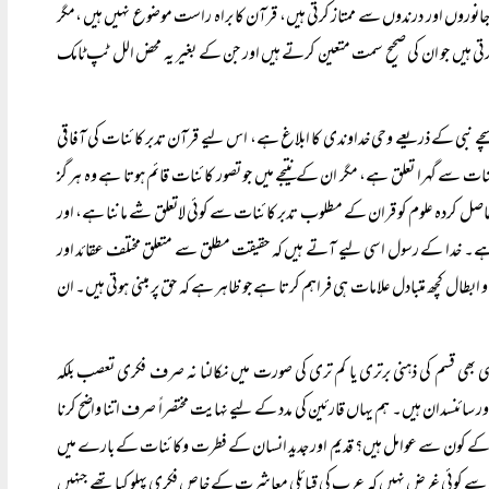
 جانوروں اور درندوں سے ممتاز کرتی ہیں، قرآن کا براہ راست موضوع نہیں ہیں ،مگر
رتی ہیں جو ان کی صحیح سمت متعین کرتے ہیں اور جن کے بغیر یہ محض الل ٹپ ٹامک
یک سچے نبی کے ذریعے وحی خداوندی کا ابلاغ ہے، اس لیے قرآن تدبر کائنات کی آفاقی
نات سے گہرا تعلق ہے، مگر ان کے نتیجے میں جو تصور کائنات قائم ہوتا ہے وہ ہر گز
اصل کردہ علوم کو قران کے مطلوب تدبر کائنات سے کوئی لاتعلق شے ماننا ہے، اور
ت ہے۔ خدا کے رسول اسی لیے آتے ہیں کہ حقیقت مطلق سے متعلق مختلف عقائد اور
 و ابطال کچھ متبادل علامات ہی فراہم کرتا ہے جو ظاہر ہے کہ حق پر مبنی ہوتی ہیں۔ ان
 کسی بھی قسم کی ذہنی برتری یا کم تری کی صورت میں نکالنا نہ صرف فکری تعصب بلکہ
ائنسدان ہیں۔ ہم یہاں قارئین کی مدد کے لیے نہایت مختصراً صرف اتنا واضح کرنا
 اس کے کون سے عوامل ہیں؟ قدیم اور جدید انسان کے فطرت وکائنات کے بارے میں
س سے کوئی غرض نہیں کہ عرب کی قبائلی معاشرت کے خاص فکری پہلو کیا تھے جنہیں