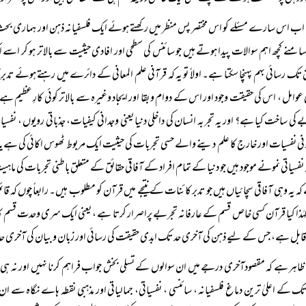
اب اس سارے مسئلے کو اس مختصر پس منظر میں رکھتے ہوئے ایک فلسفیانہ ذہن اور ہماری بحث ک
منے کچھ اہم سوالات پیدا ہوتے ہیں جو سائنس کی سطحی اور افادی حیثیت سے بالا تر ہو کر اسے ا
 تک رسائی بہم پہنچا سکتا ہے۔ اولاً تو یہ کہ قرآنی علم المعانی کے دائرے میں رہتے ہوئے تدبر
 عوامل ، اس کی حقیقت وجود اور اس کے دوام و بقا اور ایجاد وغیرہ سے بالا تر کوئی کارِ عظیم 
 کی ساخت کیا ہے؟ اور یہ تجربہ انسان کی داخلی دنیا یعنی وجدانی کیفیات، جذباتی رویوں ، نفسیات
نی نفسیات اور خارج کا علم دینے والے حسی تجربات کی حیثیت ایک مربوط ٹھوس اکائی کی ہے یا ان
 نفسیاتی نمونے موجود ہیں جو دنیا کے تمام افراد کے آفاقی حقائق کے متعلق باطنی تجربات کی ماہیت 
ہ یہ وہی آفاقی سچائیاں ہیں جو تدبر کائنات کے نتیجے میں قرآن کو مطلوب ہیں۔ رابعاً چوں کہ 
ہٰذا کیا قرآن کسی خاص قسم کے عارفانہ تجربے پراصرار کرتا ہے ، یعنی ایک سری وحدت قسم کا با
بل ہے، جس کے لیے ذہن کی آخری حد تک ابدی حقیقت کی رسائی اور زبان و بیان کی آخری حد
ظاہر ہے کہ مقصودآخری درجے میں ان سوالوں کے تسلی بخش جواب فراہم کرنا نہیں اور نہ ہی 
 کے اعلیٰ ترین دماغ فلسفیانہ ، سائنسی ، نفسیاتی، جمالیاتی اور مذہبی نقطہ ہاے نگاہ 