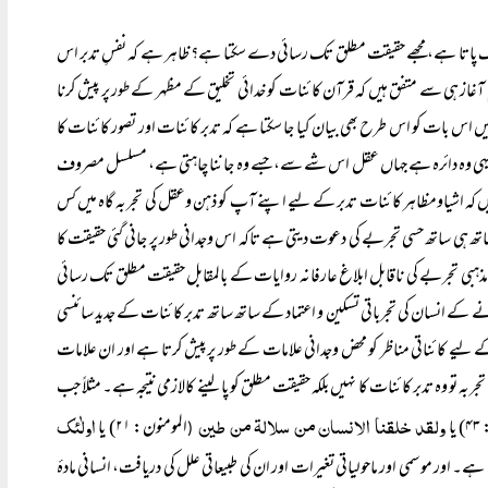
ریک پاتا ہے، مجھے حقیقت مطلق تک رسائی دے سکتا ہے؟ ظاہر ہے کہ نفسِ تدبر اس
 آغاز ہی سے متفق ہیں کہ قرآن کائنات کو خدائی تخلیق کے مظہر کے طور پر پیش کرنا
میں اس بات کو اس طرح بھی بیان کیا جا سکتا ہے کہ تدبر کائنات اور تصور کائنات کا
ے، اور یہی وہ دائرہ ہے جہاں عقل اس شے سے، جسے وہ جاننا چاہتی ہے، مسلسل مصروف
ے ہیں کہ اشیاومظاہر کائنات تدبر کے لیے اپنے آپ کو ذہن وعقل کی تجربہ گاہ میں کس
ھ ہی ساتھ حسی تجربے کی دعوت دیتی ہے تاکہ اس وجدانی طور پر جانی گئی حقیقت کا
 مذہبی تجربے کی ناقابل ابلاغ عارفانہ روایات کے بالمقابل حقیقت مطلق تک رسائی
مانے کے انسان کی تجرباتی تسکین و اعتماد کے ساتھ ساتھ تدبر کائنات کے جدید سائنسی
لیے کائناتی مناظر کو محض وجدانی علامات کے طور پر پیش کرتا ہے اور ان علامات
 تو وہ تدبر کائنات کا نہیں بلکہ حقیقت مطلق کو پا لینے کالازمی نتیجہ ہے۔ مثلاً جب
ولقد خلقنا الانسان من سلالۃ من طین
اولٰئک
یا
المومنون: ۲۱) یا
(
 تعارف ہے۔ اور موسمی اور ماحولیاتی تغیرات اور ان کی طبیعاتی علل کی دریافت، انسانی مادۂ