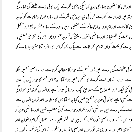
ر ان کا مضمون ہماری جدید کلاسیکی مذہبی فکر کے ایک کافی بڑے طبقے کی نمائندگی
ہ میں ایسا بہت کچھ ہے جس کی بنیاد پرمذہبی فکر کے ان سادہ لوح رجحانات کو ’جدید‘
کائنات اور ایجاد و ابداع عالم کے متعلق اولین دور کے سادہ مگر جامع اور مکمل
 بحث کی فلسفیانہ اور سائنسی جہتوں، یعنی کہ نظریہ علم و وجود، اِس کی تکوینی نسبتیں،
یہ ہے کہ بحث کو ان تمام ’خرافات‘ سے پاک رکھ کر اس کا دائرہ اتنا سکیڑ دیا جائے کہ
 حقیقت کی بارے میں جس قسم کے تدبر کا مطالبہ کرتا ہے وہ ’سائنسی ‘ نہیں بلکہ
 ہے اور ہر انسان اسے کرنے کا متحمل نہیں ہو سکتا، لہٰذا اس قسم کا تدبر ایک پرکیف
ی ایک اور اصطلاح کے مطابق ایک ’روحانی تدبر ‘ ہے جو انسان کو خدا کی موجودگی
سے کائناتی تدبر پرمنطبق نہیں کیا جا سکتا جس کا مطالبہ اللہ تعالیٰ انسان سے
ئنات کے بارے میں سائنسی غوروفکر اور تدبر سے کوئی مطلب نہیں اور سائنسی تدبر کو
 وہ اس کے اور سائنسی غوروفکر کے مابین بعد المشرقین ہے۔ صحابہ کرام رضوان اللہ
اتنا ہی اہم اور ضروری تھا تو رسول اللہ صلی اللہ علیہ وسلم نے اس کی ترغیب کیوں نہ