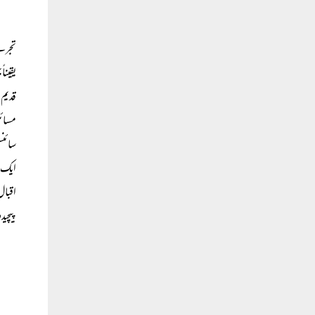
تجربے
یقینا
قدیم 
مسائل
سائنس
ایک ع
اقبال
پیچید