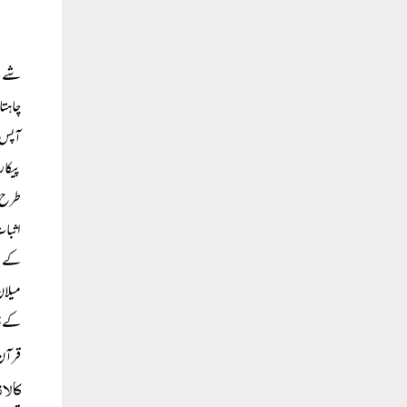
شے کے
چاہتا
آپس م
پیکار
طرح پ
اثبات
کے تج
میلان
کے ذر
قرآن 
کالا