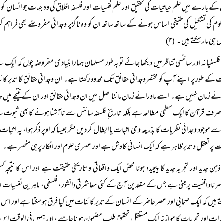
 کے بارے میں علم حیاتیات کی تحقیق اور علم نفسیات اور فلسفہ اخلاق کی وہ جہات جو انسان کو
وم کی تشکیل کی حقیقی اساس ہونے کے ساتھ ساتھ ان کو وہ ناگزیر وجدانی مفروضے بھی فراہم ک
ں ہی مار سکتے ہیں۔
۴)
(
فلسفیانہ اور سائنسی تناظر میں دیکھا جائے تو بہ طور مسلمان ہمارا بنیاد ی مفروضہ چوں کہ ا
 کے طور پر اپنے آپ کو مختصر وجدانی حقائق تک محدود رکھتا ہے۔ ان وجدانی حقائق کا تدبر کائ
ئے زمان نہیں ہے۔ اسے ماورائے زمان ماننا اصل میں ان وجدانی حقائق اور ان کے نتیجے میں ح
 صرف قرآن کا ایک سطحی مطالعہ ہے بلکہ تاریخ ِ فلسفہ سائنس سے ناآشنا ہونے کا بھی ثبو
سے موجود وجدانی نظریات کا بذریعہ وحی اثبات یا ابطال کر دیں مگر جیسا کہ اوپر ذکر ہوا، یہ اثبات
ت پر تعقل و تدبر ظاہر ہے کہ ایک انسانی کاوش ہے اور عصری علوم اور افکار پر ہی منحصر ہے۔
ذہن جدید اور تجربہ جدید کا پیچیدہ ہونا محض ایک واقعاتی و تاریخی حقیقت ہے اور اس کا نتیجہ
ناواقفیت پر مبنی ہے جس کے مقلدین آج کے کئی معاشرتی دانشور، فلسفی، ماہرین نفسیات اور س
 ہیں کہ ایک صحابی اور عصر حاضر کے انسان کے تدبر کائنات میں کیا فرق ہو سکتا ہے اور
ات اور تجربات کا موازنہ ایک مستقل تحقیق طلب مضمون ہو نا چاہیے ، اور ہمیں فی الوقت ا