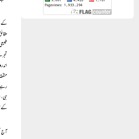
کے سا
حقائق
طبیعی
تجربے
اندرو
متفقہ
رہے ک
ہی، ل
کے قا
آج تک