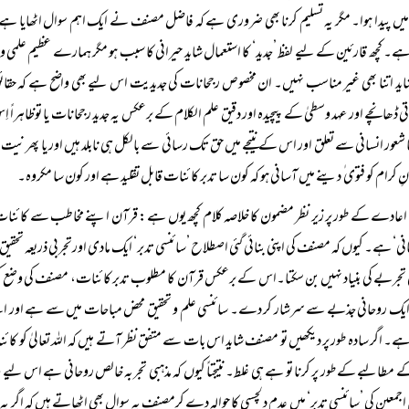
یں پیدا ہوا۔ مگر یہ تسلیم کرنا بھی ضروری ہے کہ فاضل مصنف نے ایک اہم سوال اٹھایا ہے او
ہے۔ کچھ قارئین کے لیے لفظ ’جدید‘ کا استعمال شاید حیرانی کا سبب ہو مگر ہمارے عظیم علمی ورث
شاید اتنا بھی غیر مناسب نہیں۔ ان مخصوص رجحانات کی جدیدیت اس لیے بھی واضح ہے کہ حقائق 
تی ڈھانچے اور عہد وسطیٰ کے پیچیدہ اور دقیق علم الکلام کے برعکس یہ جدید رجحانات یا توظاہراً اِس
ا شعور انسانی سے تعلق اور اس کے نتیجے میں حق تک رسائی سے بالکل ہی نابلد ہیں اور یا پھر نیت 
نِ کرام کو فتوی ٰ دینے میں آسانی ہو کہ کون سا تدبر کائنات قابل تقلید ہے اور کون سا مکروہ۔
اعادے کے طور پر زیر نظر مضمون کا خلاصہ کلام کچھ یوں ہے: قرآن اپنے مخاطب سے کائنات کی
نی‘ ہے۔ کیوں کہ مصنف کی اپنی بنائی گئی اصطلاح ’سائنسی تدبر‘ ایک مادی اورتجربی ذریعہ تحقیق
 تجربے کی بنیاد نہیں بن سکتا۔اس کے برعکس قرآن کا مطلوب تدبر کائنات، مصنف کی وضع کی گئ
ک روحانی جذبے سے سرشار کر دے۔ سائنسی علم و تحقیق محض مباحات میں سے ہے اور اسے کسی ای
ہے۔ اگر سادہ طور پر دیکھیں تو مصنف شاید اس بات سے متفق نظر آتے ہیں کہ اللہ تعالیٰ کو کا
ے مطالبے کے طور پر کرنا تو ہے ہی غلط۔ نتیجتاً کیوں کہ مذہبی تجربہ خالص روحانی ہے اس لیے
 اجمعین کی ’سائنسی تدبر‘ میں عدم دلچسپی کا حوالہ دے کرمصنف یہ سوال بھی اٹھاتے ہیں کہ اگر یہ 