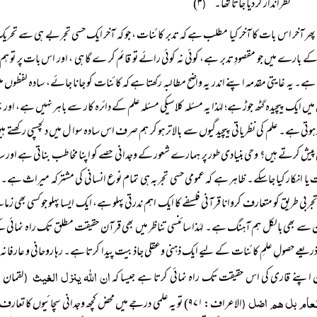
نظرانداز کر دیا جاتا تھا۔‘‘
۳)
(
پھر آخر اس بات کا آخر کیا مطلب ہے کہ تدبر کائنات ، جو کہ آخر ایک حسی تجربے ہی سے تح
 بارے میں جو مقصودِ تدبر ہے، کوئی نہ کوئی رائے تو قائم کر ے گا ہی ، اور اس بات پر تو ہم
 ہے۔ یہ غایتی مقدمہ اپنے اندر یہ واضح مطالبہ رکھتا ہے کہ کائنات کو جانا جائے، سادہ لفظوں 
یں ایک پیچیدہ گٹھ جوڑ ہے؛ لہٰذا یہ مسئلہ کلاسیکی مسئلہ علم کے دائرہ کار سے باہر نہیں ہ
 ہوتی ہے۔ علم کی نظریاتی پیچیدگیوں سے بالا تر ہو کر ہم صرف اس سادہ سوا ل میں دلچسپی رکھت
یش کرتے ہیں؟ وحی بنیادی طور پر ہمارے شعور کے وجدانی حصے کو اپنا مخاطب بناتی ہے اور سات
 یا انکار کیا جاسکے۔ ظاہر ہے کہ عمومی حسی تجربہ ہی تمام نوع انسانی کی مشترکہ میراث ہے۔
ربی طریق کو متعارف کروانا قرآنی فلسفے کا ایک اہم ندرتی پہلو ہے، ایک ایسا پہلو جو کسی بھی ز
 سے بھی بالکل ہم آہنگ ہے۔ لہٰذا سائنسی تناظر میں بھی قرآن حقیقت مطلق تک راہ نمائی کے 
یعے حصولِ علمِ کائنات کے لیے ایک ذہنی وعقلی جاذبیت پیدا کرتا ہے۔ رہا روحانی و عارفانہ تجربہ
ان اللہ ینزل الغیث
اپنے قاری کی اس حقیقت تک راہ نمائی کرتا ہے جیسا کہ
لقمان: ۴۳) 
(
نعام بل ھم اضل
الاعراف: ۹۷۱) تو یہ علمی درجے میں محض کچھ وجدانی سچائیوں کا
(