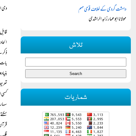
دی او
دہشت گردی کے خلاف قومی مہم
مولانا ابوعمار زاہد الراشدی
قابل 
الحاد
تلاش
ذکر ہ
بات ک
بنیاد
تعریف
کسی ا
شماریات
سہارا
سکتے 
قرآن 
قلب و