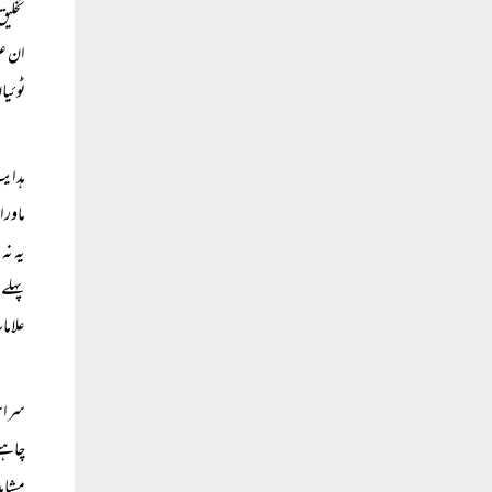
تخلیق
ان عل
ٹوئیا
ہدایت
ماورا
یہ نہ
پہلے 
علاما
سراسر
چاہتے
مشاہد