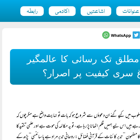
عنوانات
اشاعتیں
اکادمی
رابطہ
 مطلق تک رسائی کا عالمگیر
اغ سری کیفیت پر اصرار؟
نہ اسلوب میں کیے گئے ان دعوؤں سے شروع ہو کہ بات تو نہایت واضح ہے مگر چوں کہ
رہے ہیں اس لیے ہمیں قلم اٹھانا پڑ رہا ہے، تو یہ مکالمہ کی موت ہے اور علمی تنقیدکا
ق کا مضمون ’’تدبر کائنات کے قرآنی فضائل: روحانی تدبر مراد ہے یا سائنسی‘‘ پڑھ کے