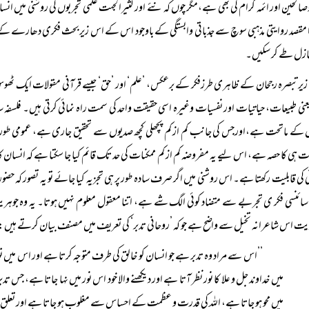
وصالحین اور ائمہ کرام کی بھی ہے،مگر چوں کہ نئے اور کثیرالجہت علمی تجربوں کی روشنی م
 مقصد روایتی مذہبی سوچ سے جذباتی وابستگی کے باوجود اس کے اس زیربحث فکری دھارے کے سا
ازل طے کر سکیں۔
زیرتبصرہ رجحان کے ظاہری طرزفکر کے برعکس، ’علم‘ اور ’حق‘ جیسے قرآنی مقولات ایک ٹھوس ا
عنی طبیعات، حیاتیات اور نفسیات وغیرہ اسی حقیقت واحد کی سمت راہ نمائی کرتی ہیں۔ فلسفہ سا
کے ماتحت ہے،اورجس کی جانب کم از کم پچھلی کچھ صدیوں سے تحقیق جاری ہے، عمومی طور پر ق
ت ہی کا حصہ ہے، اس لیے یہ مفروضہ کم از کم ممکنات کی حد تک قائم کیا جا سکتا ہے کہ انسان
 کی قابلیت رکھتا ہے۔ اس روشنی میں اگر صرف سادہ طور پر ہی تجزیہ کیا جائے تو یہ تصور کہ حضو
ائنسی فکر ی تجربے سے متضاد کوئی الگ شے ہے، اتنا معقول معلوم نہیں ہوتا۔ یہ وہ جوہر
یت اس شاعرانہ تخیل سے واضح ہے جو کہ ’روحانی تدبر‘ کی تعریف میں مصنف بیان کرتے ہیں:
’’اس سے مراد وہ تدبر ہے جو انسان کو خالق کی طرف متوجہ کرتا ہے اور اس میں تو
میں خداوند جل و علا کا نور نظر آتا ہے اور دیکھنے والا خود اس نور میں نہا جاتا ہے، جس ت
میں محو ہو جاتا ہے، اللہ کی قدرت و عظمت کے احساس سے مغلوب ہو جاتا ہے اور تعلق م