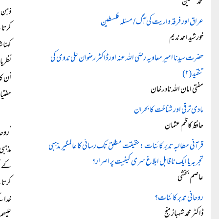
محمد حسنین
ذہن م
عراق اور فرقہ واریت کی آگ / مسئلہ فلسطین
کرتا 
خورشید احمد ندیم
کہنا 
حضرت سیدنا امیر معاویہ رضی اللہ عنہ اور ڈاکٹر رضوان علی ندوی کی
نظریا
تنقید (۲)
اْن ک
مفتی امان اللہ نادر خان
مفتیا
مادی ترقی اور شناخت کا بحران
حافظ کاظم عثمان
’روحا
قرآنی مطالبہ تدبر کائنات: حقیقت مطلق تک رسائی کا عالمگیر مذہبی
مذہبی
تجربہ یا ایک ناقابل ابلاغ سری کیفیت پر اصرار؟
کے ای
عاصم بخشی
کرتا 
روحانی تدبر کائنات؟
خدا ک
ڈاکٹر محمد شہباز منج
علیہم