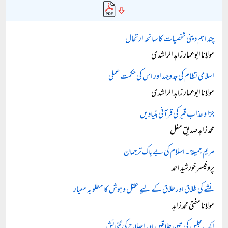
چند اہم دینی شخصیات کا سانحہ ارتحال
مولانا ابوعمار زاہد الراشدی
اسلامی نظام کی جدوجہد اور اس کی حکمت عملی
مولانا ابوعمار زاہد الراشدی
جزا و عذاب قبر کی قرآنی بنیادیں
محمد زاہد صدیق مغل
مریم جمیلہؒ ۔ اسلام کی بے باک ترجمان
پروفیسر خورشید احمد
نشے کی طلاق اور طلاق کے لیے عقل و ہوش کا مطلوبہ معیار
مولانا مفتی محمد زاہد