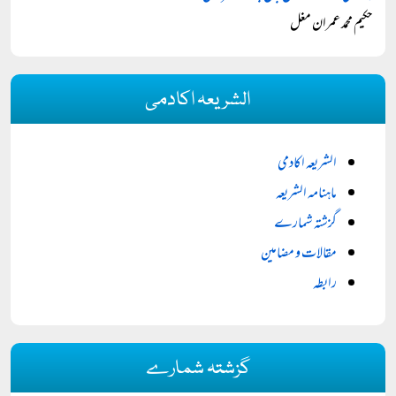
حکیم محمد عمران مغل
الشریعہ اکادمی
الشریعہ اکادمی
ماہنامہ الشریعہ
گزشتہ شمارے
مقالات و مضامین
رابطہ
گزشتہ شمارے