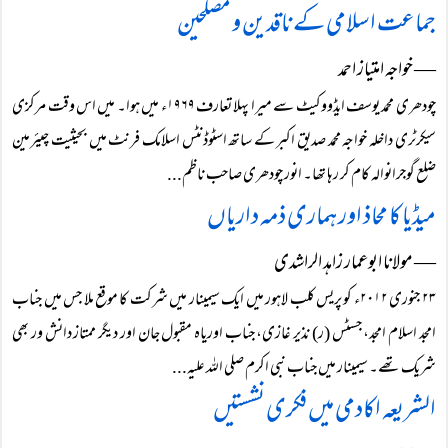
جماعت اسلامی کے ناقدین و مصلحین
― خواجہ امتیاز احمد
چودھری محمد یوسف ایڈووکیٹ سے میرا پہلا تعارف ۱۹۶۹ء میں ہوا۔ میں اس وقت مرکزی
سیکرٹری داخلہ خواجہ محمد صدیق اکبر کے ساتھ اسٹوڈنٹس اسلامک فرنٹ میں بحیثیت چیئرمین
ضلع گوجرانوالہ کام کر رہا تھا۔ انور چودھری صاحب ناظم...
میڈیا کا محاذ اور ہماری ذمہ داریاں
― مولانا ابوعمار زاہد الراشدی
۲۳ جنوری ۲۰۱۲ء کو پریس کلب لاہور میں ایک سیمینار میں شرکت کا موقع ملا جس میں جناب
امجد اسلام امجد، جسٹس (ر) نذیر غازی، جناب اوریاہ مقبول جان اور دیگر ممتاز دانش ور بھی
شریک تھے۔ سیمینار میں جناب نبی اکرم صلی اللہ علیہ...
الشریعہ اکادمی میں فکری نشستیں