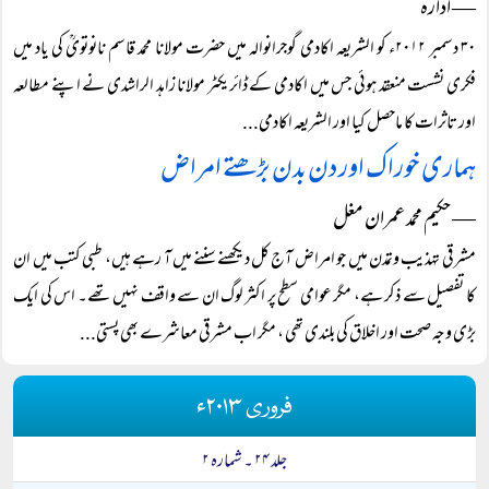
― ادارہ
۳۰ دسمبر ۲۰۱۲ء کو الشریعہ اکادمی گوجرانوالہ میں حضرت مولانا محمد قاسم نانوتویؒ کی یاد میں
فکری نشست منعقد ہوئی جس میں اکادمی کے ڈائریکٹر مولانا زاہد الراشدی نے اپنے مطالعہ
اور تاثرات کا ماحصل کیا اور الشریعہ اکادمی...
ہماری خوراک اور دن بدن بڑھتے امراض
― حکیم محمد عمران مغل
مشرقی تہذیب وتمدن میں جو امراض آج کل دیکھنے سننے میں آ رہے ہیں، طبی کتب میں ان
کا تفصیل سے ذکر ہے، مگر عوامی سطح پر اکثر لوگ ان سے واقف نہیں تھے۔ اس کی ایک
بڑی وجہ صحت اور اخلاق کی بلندی تھی ، مگر اب مشرقی معاشرے بھی پستی...
فروری ۲۰۱۳ء
جلد ۲۴ ۔ شمارہ ۲