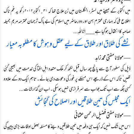
― پروفیسر خورشید احمد
میں اکتوبر کے مہینے میں لسٹر، انگلستان میں زیرعلاج تھا کہ ۳۱؍اکتوبر۲۰۱۲ء کو یہ غم ناک
اطلاع ملی کہ ہماری محترم بہن اور دورِحاضر میں اسلام کی بے باک ترجمان محترمہ مریم جمیلہ
صاحبہ کا انتقال ہوگیا ہے___ اِنَّا لِلّٰہِ...
نشے کی طلاق اور طلاق کے لیے عقل و ہوش کا مطلوبہ معیار
― مولانا مفتی محمد زاہد
ذیل کی سطور آج سے پانچ چھ سال قبل لکھ کر ملک متعدد اہلِ افتا کی خدمت میں بھیجی گئی
تھیں ٗ تاکہ اس کے ذریعے اس مسئلے پر غور کی دعوت دی جائے۔ تاہم ایک دو کے علاوہ
کسی جگہ سے اب تک جواب سے سرفرازی نہیں ہوسکی۔ اب ان گذارشات...
ایک مجلس کی تین طلاقیں اور اصلاح کی گنجائش
― مولانا مفتی فضیل الرحمن عثمانی
اس میں شک نہیں کہ ایک ہی دفعہ میں تین طلاقیں دینے کا مسئلہ بعض اوقات بڑی پیچیدگی