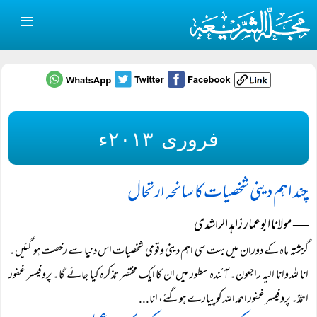
فروری ۲۰۱۳ء
چند اہم دینی شخصیات کا سانحہ ارتحال
― مولانا ابوعمار زاہد الراشدی
گزشتہ ماہ کے دوران میں بہت سی اہم دینی وقومی شخصیات اس دنیا سے رخصت ہو گئیں۔
انا للہ وانا الیہ راجعون۔ آئندہ سطور میں ان کا ایک مختصر تذکرہ کیا جائے گا۔ پروفیسر غفور
احمدؒ۔ پروفیسر غفور احمد اللہ کو پیارے ہوگئے، انا...