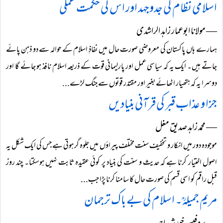
اسلامی نظام کی جدوجہد اور اس کی حکمت عملی
― مولانا ابوعمار زاہد الراشدی
ہمارے ہاں پاکستان کی معروضی صورت حال میں نفاذِ اسلام کے حوالہ سے دو ذہن پائے
جاتے ہیں۔ ایک یہ کہ سیاسی عمل اور پارلیمانی قوت کے ذریعہ اسلام نافذ ہو جائے گا اور
دوسرا یہ کہ ہتھیار اٹھائے بغیر اور مقتدر قوتوں سے جنگ لڑے...
جزا و عذاب قبر کی قرآنی بنیادیں
― محمد زاہد صدیق مغل
موجودہ دور میں انکار و تخفیف سنت مختلف پیراؤں میں جلوہ گر ہوتی ہے جس کی ایک شکل یہ
اصول اختیار کرنا ہے کہ حدیث و سنت کی بنیاد پر کوئی عقیدہ ثابت نہیں ہوسکتا۔ چند روز
قبل راقم کو اسی قسم کی صورت حال کا سامنا کرنا پڑا جب...
مریم جمیلہؒ ۔ اسلام کی بے باک ترجمان