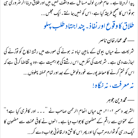
پیدا کر دیتا ہے۔ عام طور پر لوگ مسائل سے واقف نہیں ہیں اور طلاق دینا اگر ضروری ہی
ہو تو اس کا صحیح طریقہ کیا ہے، اس کو نہیں جانتے۔ ایک مجلس...
طلاق کا وقوع اور نفاذ۔ چند اجتہاد طلب پہلو
― محمد عمار خان ناصر
شریعت نے میاں بیوی کے مابین نباہ نہ ہونے کی صورت میں رشتۂ نکاح کو توڑنے کی
اجازت دی ہے۔ شریعت کی نظر میں اس رشتے کی جو اہمیت ہے، وہ یہ تقاضا کرتی ہے کہ
اس کو ختم کرنے کا معاملہ پورے غور وخوض کے بعد اور تمام ممکنہ پہلوؤں...
نہ معرفت، نہ نگاہ!
― محمد دین جوہر
الشریعہ دسمبر ۲۱۰۲ء میں میاں انعام الرحمن صاحب نے ’’۔۔۔ اور کافری کیا ہے؟‘‘
کے عنوان سے راقم کے مضمون کا جواب دیا ہے۔ انہوں نے کافی محنت سے مضمون کا
ایک درسی گوشوارہ مرتب کیا اور پھر اس کا شق وار قانونی جواب دے کر...