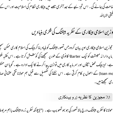
احت کی جائے گی۔ اس تجزئیے کے بعد آخری حصے میں بینکاری نظام کی اسلامیت اور اس کے امکان
یقی الا باللہ
مجوزین اسلامی بینکاری اوپر بیان کردہ جس تصور بینکنگ کو بنیاد بنا کر بینک کی اسلام کاری ممکن 
مایہ دارانہ معیشت کو ایک
اکانومی کے طور پر سمجھنے کی کوشش کرتا ہے۔ اس مکتبہ فک
Barter
ہے، نیزبینک محض بچتوں اور سرمایہ کاری میں توازن پیدا کرنے کا ایک ادارہ ہے۔ گویا ان مفکر
کے اصول پر کام کرتی ہے۔ اس نکتے کی تفصیل سے قبل ہم مولانا تقی عثمانی صاحب
loan mo
ی سمجھتے ہیں۔
۱.۱: مجوزین کا نظریہ زر و بینکاری
مولانا کا نظریہ بینکنگ درج بالا تصور کی ہو بہو تصویب ہے۔
۴) چونکہ نظریہ زر و بینکنگ باہم مربو
(