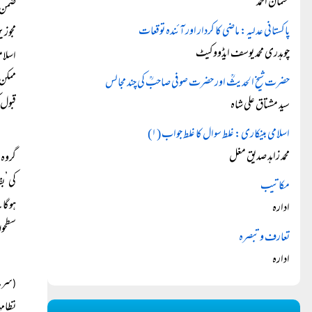
عثمان احمد
ضمن م
پاکستانی عدلیہ: ماضی کا کردار اور آئندہ توقعات
مجوزی
چوہدری محمد یوسف ایڈووکیٹ
اسلام
ممکن 
حضرت شیخ الحدیثؒ اور حضرت صوفی صاحبؒ کی چند مجالس
قبول
سید مشتاق علی شاہ
اسلامی بینکاری: غلط سوال کا غلط جواب (۱)
محمد زاہد صدیق مغل
گروہ 
کی ’ب
مکاتیب
ہوگا۔
ادارہ
سطحوں
تعارف و تبصرہ
ادارہ
سرما
(
نظامہ