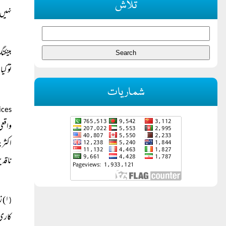
تلاش
نہیں 
بینکن
تو کی
شماریات
ces)
واقعی
اکثری
ناقدی
۱) 
(
کاری 