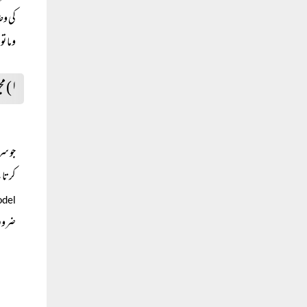
کی وض
وما توف
۱) مجوزین اسلامی بینکاری کے نظریہ بینکنگ کی فکری بنیادیں
جو سر
کرتا 
del)
ضرور