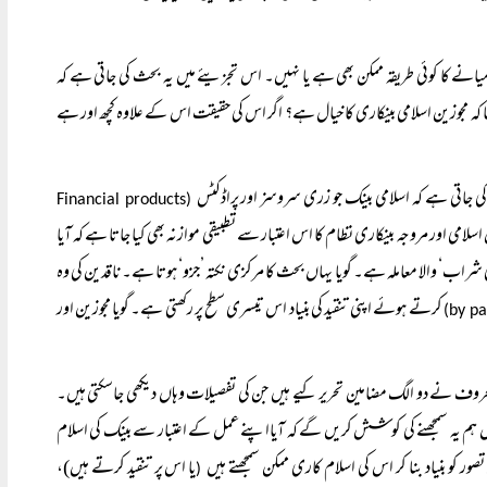
اسلامیانے کا کوئی طریقہ ممکن بھی ہے یا نہیں۔ اس تجزیئے میں یہ بحث کی جاتی ہے کہ
 کہ مجوزین اسلامی بینکاری کا خیال ہے؟ اگر اس کی حقیقت اس کے علاوہ کچھ اور ہے
(Financial products
اسلامی اور مروجہ بینکاری نظام کا اس اعتبار سے تطبیقی موازنہ بھی کیا جاتا ہے کہ آیا
ی شراب‘ والا معاملہ ہے۔ گویا یہاں بحث کا مرکزی نکتہ ’جزو‘ ہوتا ہے۔ ناقدین کی وہ
کرتے ہوئے اپنی تنقید کی بنیاد اس تیسری سطح پر رکھتی ہے۔ گویا مجوزین اور
حروف نے دو الگ مضامین تحریر کیے ہیں جن کی تفصیلات وہاں دیکھی جاسکتی ہیں۔
یہاں ہم یہ سمجھنے کی کوشش کریں گے کہ آیااپنے عمل کے اعتبار سے بینک کی اسلام
 کو بنیاد بنا کر اس کی اسلام کاری ممکن سمجھتے ہیں
یا اس پر تنقید کرتے ہیں)،
(