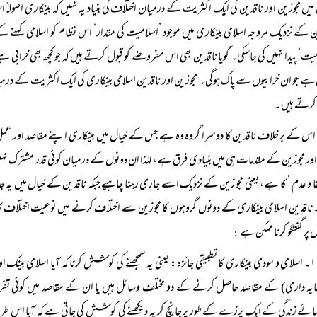
یں مجوزین اور ناقدین کی ایک اکثریت کے درمیان اختلاف کی بنیاد یہ نہیں کہ بینکاری اصولاً اسل
ن کے نزدیک مروجہ اسلامی بینکاری میں موجود ’اسلامیت کی مقدار‘ اس نظام کو اسلامی کہنے
یت‘ پیدا نہیں کی جاسکی۔ گویا ناقدین بھی اس مفروضے کو قبول کرتے ہیں کہ جو کچھ بھی خرابی ہے، 
ہے جو ان خرابیوں سے پاک ہوگی۔ مجوزین اور ناقدین اسلامی بینکاری کی ایک اکثریت کے درمیا
 کرتے ہیں۔
اس کے برخلاف ناقدین کا دوسرا گروہ وہ ہے جس کے خیال میں بینکاری اپنے مقاصد اور عم
اور مجوزین کے مقدمات ہی میں بنیادی فرق ہے، لہٰذا ان دونوں کے درمیان کوئی قدر مشترک نہیں
قا و عدم ‘ کا ہے، یعنی مجو زین کے نزدیک اسے جاری رہنا چاہیے جبکہ ناقدین کے خیال میں یہ ج
 ناقدین اسلامی بینکاری کے دونوں گروہوں کا مجوزین سے اختلاف کرنے میں نوعیت اختلاف کا
 پر گفتگو کرنا ممکن ہے
:
۱۔ اسلامی و سودی بینکاری کا تطبیقی جائزہ: یعنی یہ سمجھنے کی کوشش کرنا کہ آیا اسلامی بینک اور سودی بینکوں کے مقاصد میں کیسا تعلق ہے، کیا یہ دونوں کسی ایک ہی نظام زندگی
یہ داری) کے مقاصد حاصل کرنے کے دو مختلف وسائل ہیں یا ان کے مقاصد میں کوئی تفریق
ائے زندگی کے ایک پرزے کے طور پر جانچ کر یہ دیکھنے کی کوشش کی جاتی ہے کہ آیا اس طریقہ کا