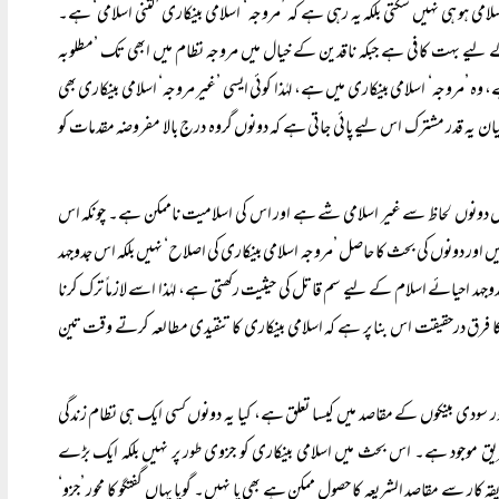
امی ہو ہی نہیں سکتی بلکہ یہ رہی ہے کہ ’مروجہ ‘ اسلامی بینکاری ’کتنی اسلامی‘ ہے۔
 کے لیے بہت کافی ہے جبکہ ناقدین کے خیال میں مروجہ نظام میں ابھی تک ’مطلوبہ
وہ ’مروجہ‘ اسلامی بینکاری میں ہے، لہٰذا کوئی ایسی ’غیر مروجہ‘ اسلامی بینکاری بھی
ن یہ قدر مشترک اس لیے پائی جاتی ہے کہ دونوں گروہ درج بالا مفروضہ مقدمات کو
ل دونوں لحاظ سے غیر اسلامی شے ہے اور اس کی اسلامیت ناممکن ہے۔ چونکہ اس
 اور دونوں کی بحث کا حاصل ’مروجہ اسلامی بینکاری کی اصلاح‘ نہیں بلکہ اس جدوجہد
دوجہد احیائے اسلام کے لیے سم قاتل کی حیثیت رکھتی ہے، لہٰذا اسے لازماً ترک کرنا
 فرق درحقیقت اس بنا پر ہے کہ اسلامی بینکاری کا تنقیدی مطالعہ کرتے وقت تین
 موجود ہے۔ اس بحث میں اسلامی بینکاری کو جزوی طور پر نہیں بلکہ ایک بڑے
ر سے مقاصد الشریعہ کا حصول ممکن ہے بھی یا نہیں۔ گویا یہاں گفتگو کا محور ’جزو‘