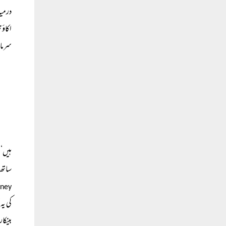
درمیا
اکاؤن
سرمای
ہیں‘ 
ساتھ 
ney)
کی یہ
بینکا