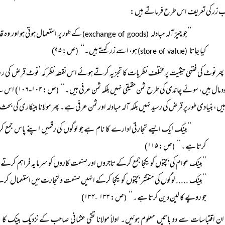
 زر کی تعریف اس طرح فرماتے ہیں:
’’جو چیز آلہ مبادلہ
کے طور پر استعمال ہوتی ہو اور وہ قدر
(exchange of goods)
کیا جاتا
ہو، اسے زر کہتے ہیں۔‘‘
ص: ۹۵)
(
(store of value)
پھر نوٹ کی فقہی حیثیت پر مختلف نظریات کا تجزیہ کرتے ہوئے اس نقطہ نظر کہ ’نوٹ قرض کی رسی
خودمال ہیں، سونے چاندی کی طرح ثمن حقیقی نہیں بلکہ ثمن عرفی ہیں۔‘‘
ص: ۱۰۴-۱۰۶) اس سے معلوم ہوا کہ مولانا تقی عثمانی صاحب کے نزدیک مروجہ رائج زر جسے
(
ہیں، بنیادی طور پر قرض کی رسید نہیں بلکہ آلہ مبادلہ اور ثمن عرفی ہے۔ پھر مولانا بینکاری
’’بینک ایک ایسے تجارتی ادارے کا نام ہے جو لوگوں کی رقمیں اپنے پاس جمع 
کرتا ہے۔‘‘
ص: ۱۱۵)
(
’’بینک عوام کی بچتوں کو یکجا جمع کرکے تاجروں اور صنعت کاروں کو سرمایہ فراہم کرتے 
’’بینک ..... لوگوں کی منتشر بچتوں کو یکجا کرکے انہیں صنعت و تجارت میں استعمال کر
جو روپے کا لین دین کرتا ہے۔‘‘
ص: ۱۳۳
۱۳۴)
-
(
ان اقتباسات سے دو باتیں معلوم ہوئیں۔ اولاً مولانا تقی عثمانی صاحب کے نزدیک بینک کا 