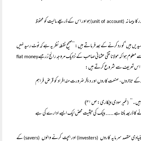
 کا پیمانہ
ہو اور اس کے ذریعے مالیت کو محفوظ
(unit of account)
دیں ہیں‘ کو رد کرنے کے بعد فرماتے ہیں: ’’صحیح نقطہ نظر یہ ہے کہ نوٹ رسید نہیں
fiat money
 کی بحث اس تعریف سے شروع کرتے ہیں:
کرکے تاجروں، صنعت کاروں اور دیگر ضرورت مندافراد کو قرض فراہم
ہیں۔‘‘
غیر سودی بینکاری: ص ۳۱)
(
نے کا ذریعہ بنتا ہے ..... بینک کی حیثیت محض ایک ایسے ادارے کی ہے
بنیادی مقصد سرمایہ کاروں
اور بچت کرنے والوں
کے
(savers)
(investers)