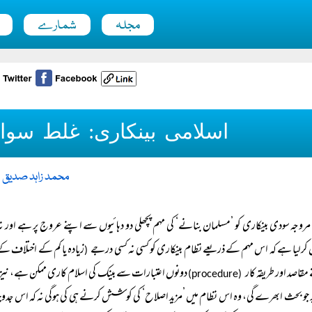
مجلہ
شمارے
اسلامی بینکاری: غلط سوال
محمد زاہد صدیق 
مروجہ سودی بینکاری کو ’مسلمان بنانے‘ کی مہم پچھلی دو دہائیوں سے اپنے عروج پر ہے اور ن
رلیا ہے کہ اس مہم کے ذریعے نظام بینکاری کو کسی نہ کسی درجے
زیادہ یا کم کے اختلاف کے 
(
مقاصد اور طریقہ کار
دونوں اعتبارات سے بینک کی اسلام کاری ممکن ہے، نیز
(procedure)
ر جو بحث ابھرے گی، وہ اس نظام میں ’مزید اصلاح‘ کی کوشش کرنے ہی کی ہوگی نہ کہ اس جدوجہد