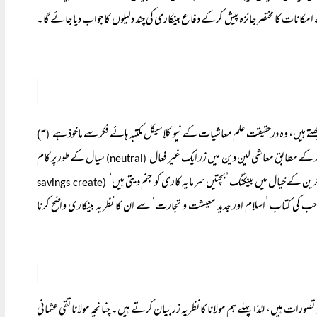
ات کا مختصر جائزہ پیش کرکے دفاع بینکاری کی چند دلیلوں کا جواب دیا جائے گا۔
سمجھتے ہیں، وہ درحقیقت علم معاشیات کے نیو کلاسیکل مکتبہ ہائے فکر سے ماخوذ ہے
۳)
(
ر کے مطابق معاشی لین دین میں زر ایک غیر فعال
سیال کے طور پر کام
(neutral)
ین کے خیال میں بینکنگ ’بچتیں سرمایہ کاری کو جنم دیتی ہیں‘
(savings create
 کی کتاب ’اسلام اور جدید معیشت و تجارت‘ سے ان کا نظریہ بینکاری واضح کرنا
ط تصورات ہیں، لہٰذا پہلے ہم مولانا کا نظریہ زر بیان کرتے ہیں۔ چنانچہ مولانا تقی عثمانی