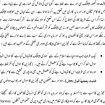
قت وہ تصور بینکنگ ہی سرے سے غلط ہے، گویا ان کی دلائل کی عمارت ہی بے بنیاد ہے۔
 کا کام بچتوں اور سرمایہ کاری میں تعلق پیدا کرنا ہوتا ہے۔ ان کے خیال میں موجودہ بینکنگ 
ہٰذا اگر اس کے طریقہ کار کی اصلاح کر کے اس تعلق کو سود کے بجائے ’شرکت و مضاربت‘ وغیرہ
 بینکنگ کا یہ تصور درست نہیں اور نہ ہی بینکنگ کو شرکت وغیرہ کے اصولوں پر چلانا ممکن ہے۔ ب
نہ سکے اور اس ظاہر بینی کا نقصان یہ ہوا کہ سرمایہ داری کے سب سے بڑے ادارے یعنی بینک کو ا
 رکھتے ہوئے کہا جا سکتا ہے کہ مجوزین اسلامی بینکاری دوہری غلطی کے مرتکب ہورہے ہیں:
ایک طرف جب وہ احیائے اسلام کے لیے ’سودی بینکنگ کا متبادل کیا ہے‘ کا سوال اٹھا ک
سوال اٹھا کر اس کا جواب دینے کی کوشش کرتے ہیں ۔
مجوزین کا سوال کیونکر غلط ہ
(
اور دوسری طرف اس کا متبادل دینے کی کوشش میں بھی وہ پوری تحقیق سے کام لیے بغی
ظلمت بعضہا فوق بعض
)۔ دوسرے لفظوں میں مجوزین کا سوال اور جواب دونوں ہی 
مجوزین کا سب سے بڑا مسئلہ یہ ہے کہ وہ سرمایہ داری کو فطری انسانی تقاضوں کا ارتقا سمجھتے 
ن کا عمومی طریقہ کار یہ ہے کہ وہ بینکاری نظام میں جاری لین دین کی ’مخصوص شکلوں‘
(transactions forms)