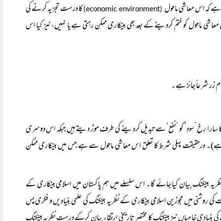
 ہے کہ اس معاشی ماحول
کا درست تجزیہ کرنے کی
(economic environment)
شی ماحول کو ختم کردینے کے بعد بھی بینکاری ممکن رہتی ہے یا نہیں، نیز کیا اس
م زر شرعاً جائز ہے۔
ا سارا رخ ’سود‘ کو ’نفع‘ سے تبدیل کردینے کی طرف موڑ دیتے ہیں جبکہ اس دوسری
 ہے)۔ درحقیقت پہلی شرط کا تعلق اس معاشی ماحول سے ہے جس میں بینکاری ممکن
ریہ بینکنگ بیان کیا جائے گا۔ اس سلسلے میں ہم پاکستان میں اسلامی بینکاری کے
 روشنی میں مجوزین اسلامی بینکاری کے نظریہ بینکنگ کی علمی بنیادیں و فکری پس
نیادی خامیاں نیز بینکنگ کا مختصر تاریخی ارتقاء بیان کرکے درست نظریہ بینکنگ