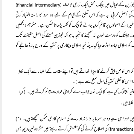
 مجوزین کے خیال میں بینک محض ایک زری ثالث
(financial intermediary)
کی ’اصل خرابی ‘ یہ ہے کہ اس تعلق کے قیام کے لیے وہ ’سود‘ کا راستہ اختیار کرتی
 کے اصولوں پر قائم کردیا جائے تو بینک کو کلمہ پڑھانا ممکن ہے۔ مگر ہم دیکھیں
ینکنگ کو درست طور پر نہ سمجھنے کا نتیجہ یہ ہوا کہ مجوزین مسئلے کی اصل حقیقت تک
سلامی لبادہ اوڑھادیا گیا۔ چنانچہ اسلامی بینکاری پر تنقید کے درج بالا ڈھانچے کو
ر اس کا حل پیش کرنے کا بیڑا اٹھاتے ہیں تو اپنے مقاصد کے اعتبار سے ایک غلط
ے؟ اس کا تعلق تنقید کی اول سطح سے ہے
۔
)
ر ’بینکنگ کیا ہے‘ کا ایک غلط جواب دے کر اپنی عمارت قائم کرتے ہیں۔
گویا
(
غلط ہیں۔
ہیں اور اسی لیے وہ ہر سرمایہ دارانہ ادارے کی اسلام کاری ممکن سمجھتے ہیں۔
۲)
(
کی اصلاح کرنے کی کوشش کرتے رہتے ہیں مگر وہ لین دین جس