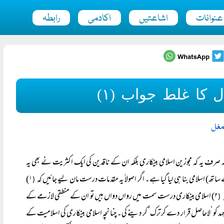
عنوانات
اشاعتیں
اکادمی
رابطہ
 کا غلط جواب (۱)
مغل
ہ صرف یہ کہ مجوزین اسلامی بینکاری بلکہ ان کے ناقدین کی ایک اکثریت نے بھی یہ
ساتھ) اسلامی بنا ہی لیا گیا ہے۔ اگر اصولاً یہ مقدمات درست مان لیے جائیں کہ
۱)
(
۲) اسلامی بینکاری درست سمت میں رواں دواں ہیں تو ان کے منطقی لازمے کے
(
 کو ’لاحاصل قرار دے کر ترک‘ کر دینے کی۔ چنانچہ اسلامی بینکاری کی اسلامیت کے