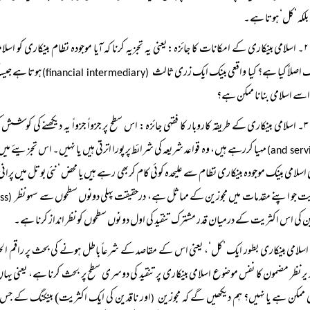
بلکہ ’کل‘ ہوتا ہے۔
۲۔ اسلامی بینکاری کے امکانات کا جائزہ: یعنی یہ تجزیہ کرنا کہ آیا موجودہ نظام بینکاری کو 
گ اصلاً کیا ہے؟ کیا واقعی بینک ایک زری ثالث
ہوتا ہے جیسا
(financial intermediary)
ا اسے اسلامی بنانا ممکن ہے؟
۳۔ اسلامی بینکاری کے طریقہ کاروبار کا فقہی جائزہ: اس سطح پر جزواً جزواً یہ دیکھنے کی کوشش کی جاتی ہے کہ اسلامی بینک جو زری سروسز اور پراڈکٹس
مہیا کررہے ہیں، وہ قواعد شریعہ کی شرائط پر پورا اترتی ہیں یا نہیں۔ اس تجزیئے میں 
and servi
 اسلامی بینک موجودہ بینکاری نظام سے علیحدہ کوئی کام کربھی رہے ہیں یا محض ’نئی بوتل میں پران
ت جو اپنے مقدمات میں مجوزین کے مماثل ہے، درحقیقت پہلی دونوں سطحوں سے سہو نظر
(by pass)
ن کی اس اکثریت کے درمیان قدر مشترک تنقید کی اول دو نوں سطحوں کو نظر انداز کرنا ہے۔
اسلامی بینکاری بطور ایک ’کل‘، یعنی اس کے مقاصد کے شرعاً باطل ہونے کی بحث پر راقم ال
ز یر نظر مضمون کا نفس موضوع اسلامی بینکاری پر تنقید کی دوسری سطح پر بحث کرنا ہے، یعنی 
ممکن ہے یا نہیں؟ ہم دیکھیں گے کہ مجوزین
اور ناقدین کی ایک اکثریت) بینکنگ کے جس تصور
(