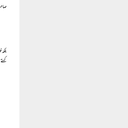
صاحب
بلکہ 
کہتے 