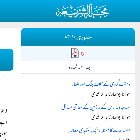
جنوری ۲۰۱۰ء
جلد ۲۱ ۔ شمارہ ۱
دہشت گردی کے خلاف جنگ اور علماء
مولانا ابوعمار زاہد الراشدی
مساجد و مدارس کے ملازمین کے معاشی مسائل
فرض ک
مولانا ابوعمار زاہد الراشدی
اپنے 
اصطلاحات کا مسئلہ : ایک تنقیدی مطالعہ
طور پ