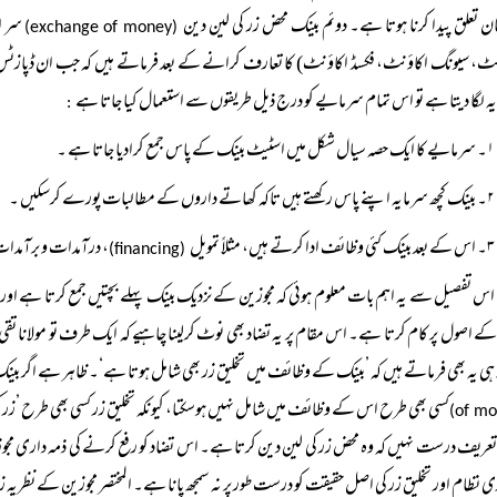
ن تعلق پیدا کرنا ہوتا ہے۔ دوئم بینک محض زر کی لین دین
سر ان
(exchange of money)
ٹ، سیونگ اکاؤنٹ، فکسڈ اکاؤنٹ) کا تعارف کرانے کے بعد فرماتے ہیں کہ جب ان ڈپازٹس س
ہ لگا دیتا ہے تو اس تمام سرمایے کو درج ذیل طریقوں سے استعمال کیا جاتا ہے
:
۱۔ سرمایے کا ایک حصہ سیال شکل میں اسٹیٹ بینک کے پاس جمع کرادیا جاتا ہے ۔
۲۔ بینک کچھ سرمایہ اپنے پاس رکھتے ہیں تاکہ کھاتے داروں کے مطالبات پورے کرسکیں ۔
۳۔ اس کے بعد بینک کئی وظائف ادا کرتے ہیں، مثلاً تمویل
، درآمدات و برآمدات 
(financing)
اس تفصیل سے یہ اہم بات معلوم ہوئی کہ مجوزین کے نزدیک بینک پہلے بچتیں جمع کرتا ہے اور
کے اصول پر کام کرتا ہے۔ اس مقام پر یہ تضاد بھی نوٹ کرلینا چاہیے کہ ایک طرف تو مولانا تقی
ہی یہ بھی فرماتے ہیں کہ ’بینک کے وظائف میں تخلیق زر بھی شامل ہوتا ہے‘۔ ظاہر ہے اگر بین
کسی بھی طرح اس کے وظائف میں شامل نہیں ہوسکتا، کیونکہ تخلیق زر کسی بھی طرح ’زر کی ل
of mo
 تعریف درست نہیں کہ وہ محض زر کی لین دین کرتا ہے۔ اس تضاد کو رفع کرنے کی ذمہ داری م
ری نظام اور تخلیق زر کی اصل حقیقت کو درست طور پر نہ سمجھ پانا ہے۔ المختصر مجوزین کے نظریہ ز