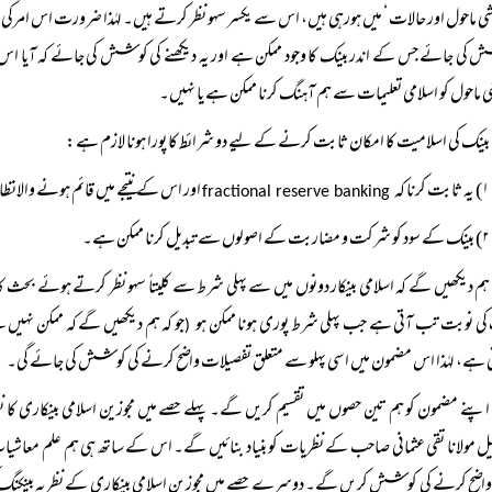
ی ماحول اور حالات ‘ میں ہورہی ہیں، اس سے یکسر سہو نظر کرتے ہیں۔ لہٰذا ضرورت اس امرکی
کی جائے جس کے اندر بینک کا وجود ممکن ہے اور یہ دیکھنے کی کوشش کی جائے کہ آیا اس معا
 ماحول کو اسلامی تعلیمات سے ہم آہنگ کرنا ممکن ہے یا نہیں۔
بینک کی اسلامیت کا امکان ثابت کرنے کے لیے دو شرائط کا پورا ہونا لازم ہے:
۱) یہ ثابت کرنا کہ
اور اس کے نتیجے میں قائم ہونے والانظا
fractional reserve banking
۲) بینک کے سود کو شرکت و مضاربت کے اصولوں سے تبدیل کرنا ممکن ہے۔
ہم دیکھیں گے کہ اسلامی بینکار دونوں میں سے پہلی شرط سے کلیتاً سہو نظر کرتے ہوئے بحث ک
ی نوبت تب آتی ہے جب پہلی شرط پوری ہونا ممکن ہو
جو کہ ہم دیکھیں گے کہ ممکن نہیں
(
ی ہے، لہٰذا اس مضمون میں اسی پہلو سے متعلق تفصیلات واضح کرنے کی کوشش کی جائے گی۔
اپنے مضمون کو ہم تین حصوں میں تقسیم کریں گے۔ پہلے حصے میں مجوزین اسلامی بینکاری کا نظ
 مولانا تقی عثمانی صاحب کے نظریات کو بنیاد بنائیں گے۔ اس کے ساتھ ہی ہم علم معاشیات کی
واضح کرنے کی کوشش کریں گے۔ دوسرے حصے میں مجوزین اسلامی بینکاری کے نظریہ بینکنگ کی ب