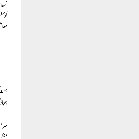
’معاش
کوشش 
معاشی
بحث ک
ہوپات
سرخیل
منظر 