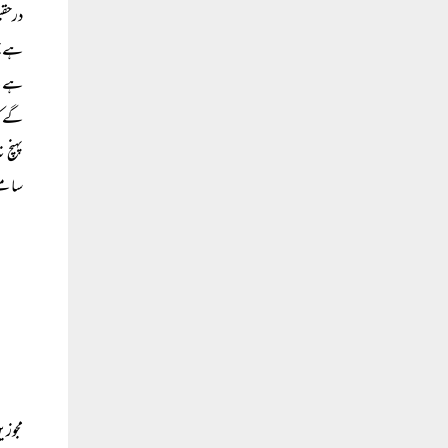
درحقی
ہے جس
ہے، ل
گے کہ
پہنچ 
سامنے
مجوزی