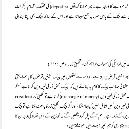
جام دینے کا ذریعہ ہے۔ پھر مولانا کھاتوں
کی مختلف اقسام
کرنٹ
(
(deposits)
ے بینک کے پاس سرمایہ جمع ہوجاتا ہے اور اس کے ساتھ بینک بھی اپنا ابتدائی
میں ادائیگی کی سہولت فراہم کرنا، تخلیق زر ۔
ص: ۱۱۶
)
(
 پھر انہیں قرض پر دیتا ہے۔ دوسرے لفظوں میں بینک ’بچتیں قرضوں کا باعث بنتی
 عثمانی صاحب بینک کا کام یہ بتاتے ہیں کہ ’بینک محض زر کی لین دین کرتا ہے‘ مگر
ک محض زر کی لین دین
کرتا ہے تو تخلیق زر
(creation
(exchange of money)
ین دین‘ میں شامل نہیں کیا جاسکتا ، اور اگر بینک تخلیق زر کا باعث بنتا ہے تو بینک
جوزین کے ذمہ ہے۔ ہم آگے چل کر دیکھیں گے کہ مجوزین کے اس تضاد کی وجہ ان کا
ر و بینکاری کو ہم تین نکات میں سمو سکتے ہیں: