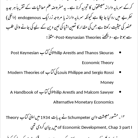
کرکے سرمایہ دارانہ معیشتوں کا تجزیہ کرنا ہے۔ یہ مفروضہ علم معاشیات کے تقریباً ہر جدید
نظریے میں رد کیا جا چکا ہے کیونکہ سرمایہ دارانہ یا مروجہ زر ایک
داخلی)
endogenous (
عنصر کی حیثیت رکھتا ہے جس کی مقدار کا تعین اشیا کی لین دین کے لیے کی جانے والی طلب
سے ہوتا ہے ، دیکھئے
، مثلاً:
Post-Keynasian Theories
کی کتا ب
Post Keynesian
Philip Arestis and Thanos Skouras
Economic Theory
کی کتا ب
Modern Theories of
Louis Philippe and Sergio Rossi
Money
کی کتا ب
A Handbook of
Philip Arestis and Malcom Sawyer
Alternative Monetary Economics
۱۴۔ مشہور معیشت دان
نے یہ بات
میں اپنی کتاب
Theory
1934
Schumpeter
میں بیان کردی تھی
of Economic Development, Chap 3 part I