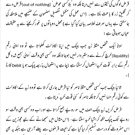
قرض لوگوں کی بچتوں سے نہیں دیتا بلکہ وہ ’بلا کسی عوض‘
قرض دے
(out of nothing)
کر تخلیق زر کا باعث بنتا ہے۔
اس عمل کی مکمل تفصیل مضمون کے ضمیمے میں ملاحظہ کی
(
جاسکتی ہے یہاں صرف خلاصہ بیان کیا گیا ہے) محض دوباتوں پر غور کرلینے سے یہ حقیقت
عیاں ہوجاتی ہے:
اولاً ایک شخص مثلاً زید جب بینک میں اپنا اکاؤنٹ کھلواتا ہے تو وہ اپنی رقم
خرچ کرنے سے دستبردار نہیں ہوجاتا بلکہ وہ ’کسی بھی وقت ‘ اپنی ’جمع شدہ کل
(liquidity)
رقم کے برابر‘ قوت خرید استعمال کرسکتا ہے
چاہے یہ استعمال بذریعہ چیک ہو یا
کارڈ
Debit
(
۔
)
ثانیاً بینک جب کسی شخص مثلاً ناصر کو نیا قرض جاری کرتا ہے تو وہ زید کے اکاؤنٹ
سے کوئی رقم منہا نہیں کرتا بلکہ ناصر کو ’نئی قوت خرید‘ دیتاہے ۔
فرض کریں زید بینک الف میں سو روپے جمع کراتا ہے اور اب وہ کسی بھی وقت سو
روپے تک چیک لکھ کر اشیا خرید سکتا ہے
اس مثال میں سمجھانے کے لیے مجوزین کے
- (
اس مفروضے کو درست تسلیم کر لیا گیا ہے کہ بچت قرضوں سے پہلے آرہی ہے جبکہ یہ بھی