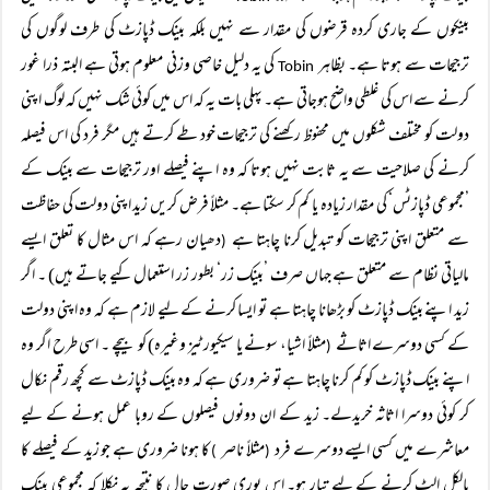
بینکوں کے جاری کردہ قرضوں کی مقدار سے نہیں بلکہ بینک ڈپازٹ کی طرف لوگوں کی
ترجیحات سے ہوتا ہے۔ بظاہر
کی یہ دلیل خاصی وزنی معلوم ہوتی ہے البتہ ذرا غور
Tobin
کرنے سے اس کی غلطی واضح ہوجاتی ہے۔ پہلی بات یہ کہ اس میں کوئی شک نہیں کہ لوگ اپنی
دولت کو مختلف شکلوں میں محفوظ رکھنے کی ترجیحات خود طے کرتے ہیں مگر فرد کی اس فیصلہ
کرنے کی صلاحیت سے یہ ثابت نہیں ہوتا کہ وہ اپنے فیصلے اور ترجیحات سے بینک کے
’مجموعی ڈپازٹس‘ کی مقدار زیادہ یا کم کر سکتا ہے۔ مثلاً فرض کریں زید اپنی دولت کی حفاظت
سے متعلق اپنی ترجیحات کو تبدیل کرنا چاہتا ہے
دھیان رہے کہ اس مثال کا تعلق ایسے
(
مالیاتی نظام سے متعلق ہے جہاں صرف ’بینک زر‘ بطور زر استعمال کیے جاتے ہیں) ۔ اگر
زید اپنے بینک ڈپازٹ کو بڑھانا چاہتا ہے تو ایسا کرنے کے لیے لازم ہے کہ وہ اپنی دولت
کے کسی دوسرے اثاثے
مثلاً اشیا، سونے یا سیکیورٹیز وغیرہ) کو بیچے ۔ اسی طرح اگر وہ
(
اپنے بینک ڈپازٹ کو کم کرنا چاہتا ہے تو ضروری ہے کہ وہ بینک ڈپازٹ سے کچھ رقم نکال
کر کوئی دوسرا اثاثہ خریدلے۔ زید کے ان دونوں فیصلوں کے روبا عمل ہونے کے لیے
معاشرے میں کسی ایسے دوسرے فرد
مثلاً ناصر
کا ہونا ضروری ہے جو زید کے فیصلے کا
)
(
بالکل الٹ کرنے کے لیے تیار ہو۔ اس پوری صورت حال کا نتیجہ یہ نکلا کہ مجموعی بینک