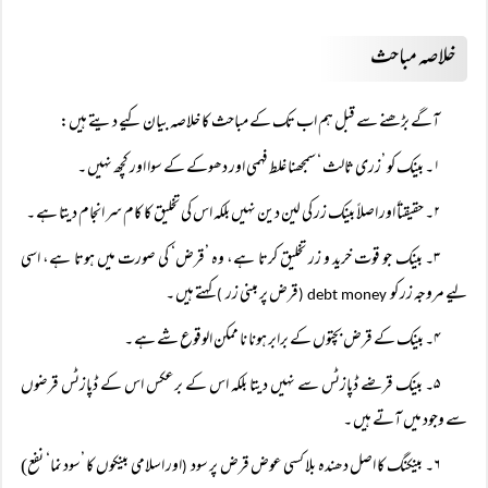
خلاصہ مباحث
آگے بڑھنے سے قبل ہم اب تک کے مباحث کا خلاصہ بیان کیے دیتے ہیں:
۱۔ بینک کو ’زری ثالث ‘ سمجھنا غلط فہمی اور دھوکے کے سوا اور کچھ نہیں ۔
۲۔ حقیقتاً اور اصلاً بینک زر کی لین دین نہیں بلکہ اس کی تخلیق کا کام سر انجام دیتا ہے ۔
۳۔ بینک جو قوت خرید و زر تخلیق کرتا ہے، وہ ’قرض‘ کی صورت میں ہوتا ہے، اسی
لیے مروجہ زر کو
قرض پر مبنی زر
کہتے ہیں ۔
)
debt money (
۴۔ بینک کے قرض بچتوں کے برابر ہونا نا ممکن الوقوع شے ہے ۔
۵۔ بینک قرضے ڈپازٹس سے نہیں دیتا بلکہ اس کے برعکس اس کے ڈپازٹس قرضوں
سے وجود میں آتے ہیں ۔
۶۔ بینکنگ کا اصل دھندہ بلا کسی عوض قرض پر سود
اور اسلامی بینکوں کا ’سود نما‘ نفع)
(