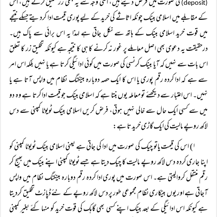
کی صورت میں قرض دیتے ہیں، اسی وجہ سے یہ جعلی زر تخلیق کرتے ہیں، اس
(deposit)
کے مقابلے میں اسلامی بینک چونکہ اثاثے کی خرید کے لیے پوری قیمت ادا کردیتے جسکے نتیجے
میں قوت خرید اسلامی بینک کے ہاتھ سے نکل جاتی ہے لہذا یہ اس برائی سے پاک ہیں۔
درحقیقت یہ دعوی بھی اصل معاملے پر غور نہ کرنے کا ہی کا نتیجہ ہے کیونکہ تخلیق زر کا تعلق
اس بات سے نہیں کہ آیا بینک کرنسی کی صورت میں کوئی ادائیگی کرتا ہے یا نہیں بلکہ اس امر
سے ہے کہ ادا کردہ رقم پوری یا اس کا ایک حصہ دوبارہ بینکنگ نظام میں واپس آتا ہے یا
نہیں۔ اس اعتبار سے دیکھئے تو معاملہ یوں بنتا ہے کہ اسلامی بینک جو قیمت ادا کرتا ہے وہ دو
میں سے کسی ایک حال سے خالی نہیں ہوتی، فرض کریں اسلامی بینک ٹویوٹا کمپنی سے دس
لاکھ روپے مالیت کی ایک گاڑی خرید تا ہے:
۱) اس کی قیمت یاتو چیک کی صورت میں ادا کی جاتی ہے یعنی اسلامی بینک ٹویوٹا کمپنی کو
اپنا جاری کردہ دس لاکھ روپے مالیت کا چیک دیتا ہے جسے ٹویوٹا کمپنی اپنے بینک میں بھیج کر
رقم منتقل کروالیتی ہے۔ اس صورت میں پوری ادا کردہ رقم دوبارہ بینکنگ نظام میں واپس
آجاتی ہے اور یوں بینکاری نظام مجموعی طور پر دس لاکھ روپے کے نئے ڈپازٹ تخلیق کردیتا
ہے کیونکہ اس ادائیگی کے بعد بینک اپنے کسی بھی گاہک کی قوت خرید کو منہا کئے بغیر کمپنی