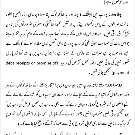
الگ موضوع ہے)۔
پہلا دور:
یورپ میں بینکنگ کا پہلا دور یہ تھا کہ لوگ اپنا سونا و چاندی
زر اصلی) بطور
(
امانت صرافوں کے پاس رکھوا دیتے۔ یہ امانتیں عموماً حفاظتی و سفری ضرورتوں کی بناء پر
جمع کرائی جاتی تھیں۔ صراف ان امانتوں کے بدلے ’صاحب امانت کے نام‘ رسیدلکھ دیتے
جو اس بات کی ضمانت ہوتی تھی کہ رسید پر درج نامی شخص فلاں مقدار سونے کا مالک ہے
جسے وہ جب چاہے صراف سے واپس لے سکتا ہے۔ ابتداً یہ رسیدیں بذات خود زر یا مال
تصور نہیں کی جاتی تھیں، بلکہ محض ’قرض کی رسید‘
(debt receipts or promise of
سمجھی جاتی تھیں۔
payment)
دوسرا دور:
رفتہ رفتہ یورپ میں ان رسیدوں پر اعتماد بڑھنے کے ساتھ لوگوں نے ہر
دفعہ سونا نکال کر اشیا خریدنے کے بجائے براہ راست ان رسیدوں کو اشیا کے تبادلے کے
لیے استعمال کرنا شروع کردیا۔ دھیان رہے کہ اب بھی یہ رسیدیں محض ’قرض کی رسیدیں‘
ہی سمجھی جاتی تھیں مگر اب انہیں بطور ’سونے کے متبادل‘ آلہ مبادلہ استعمال کرنا شروع
کردیا گیا۔
یہیں سے ساری خرابی شروع ہوتی ہے جیسا کہ آگے واضح کیا جائے گا۔)
(