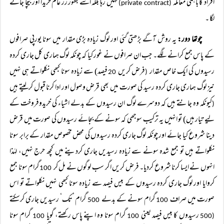
افراد کا باہمی معاملہ
نہیں رہا بلکہ اسے بطور زر عام خریدا اور بیچا جانے
(private contract)
لگا ۔
چوتھا دور:
یہ روش آگے بڑھتی گئی اور لوگ زیادہ بڑی مقدار میں سونا یورپی صرافوں
کے پاس جمع کرانے لگے۔ جب ان صرافوں نے غور کیا کہ چونکہ لوگ ہماری کل جاری کردہ
رسیدوں کی ایک خاص مقدار
فرض کریں
فیصد) سے زیادہ سونا کبھی نکلواتے ہی نہیں
20
(
نیز لوگ ہماری جاری کردہ رسید کی صورت میں بھی قرض وصول اور ادا کرنا قبول کرلیتے ہیں
کیونکہ وہ جانتے ہیں کہ دوسرے لوگ ان رسیدوں کے بدلے اشیاء کی خریدوفروخت کے
(
لیے تیار ہیں) تو انہیں یہ ترکیب سوجھی کہ سونے کے بجائے رسیدوں کی صورت میں قرض
دینا شروع کیا جائے اور چونکہ لوگ جاری کردہ رسیدوں کی محض مخصوص مقدار کے برابر سونا
نکلواتے ہیں تو جمع شدہ سونے سے زیادہ رسیدیں جاری کردینے میں کچھ حرج نہیں، لہٰذا
انہوں نے ایسا کرنا شروع کردیا۔ فرض کریں اگر سب لوگوں نے مل کر
گرام سونا جمع
100
کروایا اور لوگ جاری کردہ رسیدوں کے بیس فیصد سے زیادہ سونا کبھی نہیں نکلواتے تو اس
صورت میں صراف
گرام سونے کے بدلے
گرام ’تک‘ رسیدیں جاری کرسکتے
500
100
رسیدوں کا بیس فیصد یعنی
گرام سونا وہ اپنے پاس رکھتے، گویا
گرام سونا
100
100
(500