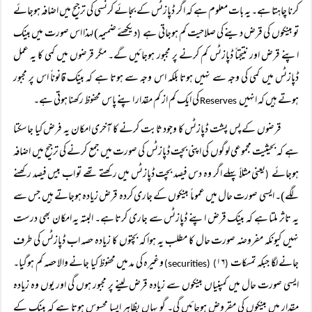
کرنا چاہتا ہے۔ یہ بات معلوم ہے کہ اگر ڈپازٹس کے بجائے کرنسی کی ترجیح میں اضافہ ہوجائے
تو بینکوں کی قرض دینے کی صلاحیت کم ہوجاتی ہے
دیکھئے ضمیمہ) لہذا اس صورت میں بینک
(
اپنے قرض اور نتیجتاً ڈپازٹس کم کرنے پر مجبور ہوجائیں گے۔ مگر قرضوں میں کمی کا یہ عمل
ڈپازٹس میں کمی کی وجہ سے نہیں ہوتا بلکہ اس وجہ سے ہوتا ہے کہ بینک قانوناً اس پر مجبور
ہوتے ہیں کہ انہیں
کی ایک کم از کم مقدار اپنے پاس محفوظ رکھنا ہوتی ہے۔
Reserves
قرضوں کے پس پشت ڈپازٹس کا وجود ثابت کرنے کا آخری امکان یہ فرض کیا جاسکتا
ہے کہ بحیثیت مجموعی لوگوں کی اپنی بچت ڈپازٹس کی صورت میں جمع کرنے کی ترجیح میں اضافہ
ہوجائے
یعنی مثلاً پہلے اگر وہ دس فیصد بچت ڈپازٹس میں رکھتے تھے تو اب بیس فیصد رکھنے
(
لگے)۔ ایسی صورت حال میں عموماً بینکوں کے جاری کردہ قرض زیادہ ہوجاتے ہیں جس سے
یہ تاثر ملتا ہے کہ بینک قرض اپنے ڈپازٹس سے جاری کرتا ہے۔ البتہ یہ امکان بھی درست
نہیں کیونکہ مفروضہ صورت حال کا مطلب یہ ہوا کہ بچتوں کا زیادہ حصہ اب ڈپازٹس کی طرف
جانے لگا جبکہ تمسکات
۱۶
وغیرہ کی مد میں محفوظ کیا جانے والا حصہ کم ہوگیا۔
) (securities)
(
ایسی صورت حال میں کمپنیاں بینکوں سے زیادہ قرض لینے پر مجبور ہوں گی اور یوں وہ زیادہ
مقدار میں بینکوں کی مقروض ہوجائیں گی۔ گو یہاں بظاہر ایسا محسوس ہوتا ہے کہ بینک کے