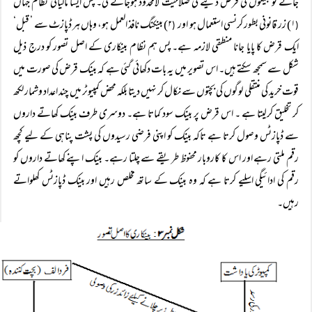
جائے تو بینکوں کی قرض دینے کی صلاحیت لامحدود ہوجائے گی۔ پس ایسا مالیاتی نظام جہاں
۱) زر قانونی بطور کرنسی استعمال ہو اور
۲) بینکنگ نافذ العمل ہو، وہاں ہر ڈپازٹ سے ’ قبل‘
(
(
ایک قرض کا پایا جانا منطقی لازمہ ہے۔ پس ہم نظام بینکاری کے اصل تصور کو درج ذیل
شکل سے سمجھ سکتے ہیں۔ اس تصویر میں یہ بات دکھائی گئی ہے کہ بینک قرض کی صورت میں
قوت خرید کی منتقلی لوگوں کی بچتوں سے نکال کر نہیں دیتا بلکہ محض کمپیوٹر میں چند اعداد وشمار لکھ
کر تخلیق کرلیتا ہے ۔ اس قرض پر بینک سود کماتا ہے۔ دوسری طرف بینک کھاتے داروں
سے ڈپازٹس وصول کرتا ہے تاکہ بینک کو اپنی فرضی رسیدوں کی پشت پناہی کے لیے کچھ
رقم ملتی رہے اور اس کا کاروبار محفوظ طریقے سے چلتا رہے۔ بینک اپنے کھاتے داروں کو
رقم کی ادائیگی اسلیے کرتا ہے کہ وہ بینک کے ساتھ مخلص رہیں اور بینک ڈپازٹس کھلواتے
رہیں۔