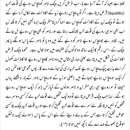
غلط ہے جیسا کہ آگے آرہا ہے)۔ اب فرض کریں بینک ناصر کو پچاس روپے کی قوت خرید
قرض دیتا ہے۔ اگر تو یہ پچاس روپے زید کے اکاونٹ سے نکال کر دئیے گئے
(liquidity)
ہوتے تو بینک زید کے اکاؤنٹ کو پچاس سے منہا کردیتا مگر بینک ایسا کبھی نہیں کرتا بلکہ زید
اب بھی سو ہی روپے کی قوت خرید کامالک رہتا ہے اور ناصر کو بھی پچاس روپے مل جاتے
ہیں۔ ظاہر ہے جو پچاس روپے ناصر کو دئیے گئے ہیں وہ یا تو ناصر کے پاس ہونگے یا پھر
بینک کے، اس رقم کا ایک ساتھ دو لوگوں کی ملکیت میں ہونا محال ہے۔ عموماً بینک قرض
اکاؤنٹ کی شکل میں دیتا ہے یعنی ہماری مثال میں وہ ناصر کا پچاس روپے کا اکاؤنٹ کھول
کر اسے بذریعہ چیک پچاس روپے تک خریداری کی اجازت دے گا۔ یوں مجموعی اکاؤنٹس بڑھ
کر ایک سو پچاس روپے ہوجاتے ہیں
یعنی سو زید کے اور پچاس ناصر کے)۔ دیکھئے یہاں
(
بچت تو سو روپے ہی رہی مگر زید و ناصر دونوں کے ڈپازٹس بڑھ کر ایک سو پچاس روپے
ہوگئے۔ لہذا جب بینک قرض دیتا ہے تو وہ ایک شخص سے قوت خرید لے کر کسی دوسرے
شخص کو نہیں دیتا بلکہ نئے سرے سے قوت خرید تخلیق کرتا ہے اور یہ قوت خرید بینک بلا کسی
عوض تخلیق کرتا ہے جس کے بدلے دینے کے لیے اس کے پاس
سوائے ایک ناممکن
(
الوقوع جھوٹے وعدے کے
کچھ نہیں ہوتا
۱۴)۔
(
)