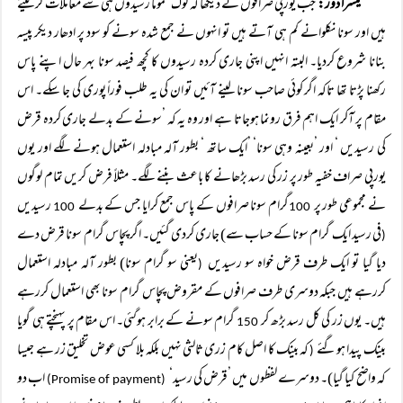
تیسرا دور:
جب یورپی صرافوں نے دیکھا کہ لوگ عموماً رسیدوں ہی سے معاملات کر لیتے
ہیں اور سونا نکلوانے کم ہی آتے ہیں تو انہوں نے جمع شدہ سونے کو سود پر ادھار دیکر پیسہ
بنانا شروع کردیا۔ البتہ انہیں اپنی جاری کردہ رسیدوں کا کچھ فیصد سونا بہر حال اپنے پاس
رکھنا پڑتا تھا تاکہ اگر کوئی صاحب سونا لینے آئیں تو ان کی یہ طلب فوراً پوری کی جا سکے۔ اس
مقام پر آکر ایک اہم فرق رونما ہوجاتا ہے اور وہ یہ کہ ’سونے کے بدلے جاری کردہ قرض
کی رسیدیں ‘ اور ’بعینہ وہی سونا‘ ’ایک ساتھ ‘ بطور آلہ مبادلہ استعمال ہونے لگے اور یوں
یورپی صراف خفیہ طور پر زر کی رسد بڑھانے کا باعث بننے لگے۔ مثلاً فرض کریں تمام لوگوں
نے مجموعی طور پر
گرام سونا صرافوں کے پاس جمع کرایا جس کے بدلے
رسیدیں
100
100
فی رسید ایک گرام سونا کے حساب سے) جاری کردی گئیں۔ اگر پچاس گرام سونا قرض دے
(
دیا گیا تو ایک طرف قرض خواہ سو رسیدیں
یعنی سو گرام سونا) بطور آلہ مبادلہ استعمال
(
کررہے ہیں جبکہ دوسری طرف صرافوں کے مقروض پچاس گرام سونا بھی استعمال کررہے
ہیں۔ یوں زر کی کل رسد بڑھ کر
گرام سونے کے برابر ہوگئی۔ اس مقام پر پہنچتے ہی گویا
150
بینک پیدا ہوگئے
کہ بینک کا اصل کام زری ثالثی نہیں بلکہ بلا کسی عوض تخلیق زر ہے جیسا
(
کہ واضح کیا گیا)۔ دوسرے لفظوں میں ’قرض کی رسید‘
اب دو
(Promise of payment)