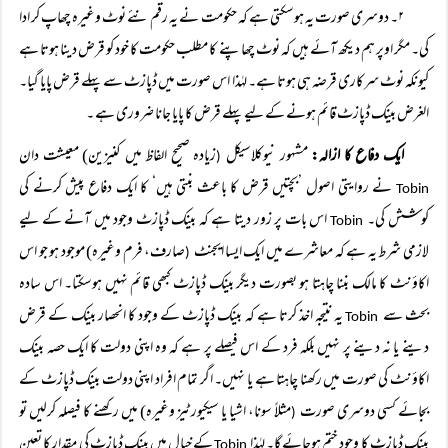
۲۔ دوسری صورت یہ ہوسکتی ہے کہ حکومت نے یہ رقم نئے نوٹ وغیرہ چھاپ کر ادا
کی۔ مگر اوپر ہم دیکھ آئے ہیں کہ نوٹ چھاپنے کا مطلب حکومت کا خود کو قرض دینا ہوتا ہے
کیونکہ نوٹ سرکاری قرضہ ہی ہوتا ہے۔ لہٰذا اس صورت میں ڈپازٹ سے پہلے قرض پایا گیا۔
الغرض بینک ڈپازٹ قائم ہونے کے لیے پہلے قرض کا پایا جانا ضروری ہے ۔
ایک دفاع کا ازالہ:
مشہور نیوکلاسیکل
زیادہ صحیح الفاظ میں کنیزین) معیشت دان
(
نے روایتی اصول ’بچتیں قرض کا باعث بنتی ہیں‘ کا ایک دفاع پیش کرنے کی
Tobin
کوشش کی۔
اس بات پر زور دیتا ہے کہ بینک ڈپازٹ وجود میں آنے کے لیے
Tobin
لازمی شرط یہ ہے کہ معاشرے میں ایک ایسا ایجنٹ
صارف، فرم وغیرہ) موجود ہو جو اس
(
اکاؤنٹ کا مالک بننا چاہتا ہو بصورت دیگر بینک ڈپازٹ کبھی قائم نہیں ہوسکتا۔ اس سادہ
بحث سے
یہ نتیجہ اخذ کرتا ہے کہ بینک ڈپازٹ کے وجود کا انحصار بینک کے قرض
Tobin
دینے یا نہ دینے پر نہیں بلکہ فرد کے اس فیصلے پر ہے کہ وہ اپنی دولت کا ایک حصہ بینک
اکاؤنٹ کی صورت میں رکھنا چاہتا ہے یا نہیں۔ اگر تمام افراد اپنی دولت بینک ڈپازٹ کے
بجائے کسی دوسری صورت
مثلاً سونا، اشیا یا سیکیورٹیز وغیرہ) میں رکھنے کا فیصلہ کرلیں تو
(
بینک ڈپازٹ کا وجود ختم ہوجائے گا۔ لہٰذا
کے خیال میں بینک ڈپازٹ کی مقدار کا تعین
Tobin