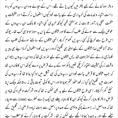
دیکر سود کمانے کے لمبے چکر میں کیوں پڑ تے تھے، اس کے بجائے وہ ان رسیدوں کو براہ
راست اشیاء و خدمات کی خریداری کے لیے بذات خود کیوں استعمال نہ کرتے؟ درحقیقت یہ
حکمت عملی بارآور ثابت نہ ہوسکتی تھی کیونکہ خریدی گئی اشیاء کا مالک ان رسیدوں کے
عوض بینک سے سونے کی طلب کرے گا اور بینکوں کے پاس یہ سونا ہوتا ہی کب تھا۔ چونکہ
اس طرح سے خرچ کی گئی رسیدیں گھوم کر پھر انہی بینکوں کے سامنے سونے کی طلب کے
ساتھ آنا تھیں لہذا بینکوں کے لیے اپنی ہی تخلیق کردہ رسیدیں خود استعمال کرنا اپنے ہی پیر پر
کلہاڑی مارنے کے مترادف تھا۔ پس بینکوں کے لیے ضروری تھا کہ وہ ان رسیدوں
جو اس
(
وقت زر کی حیثیت اختیار کر چکی تھیں) کو سود کے بدلے قرض پر دے کیونکہ اس کا فائدہ یہ تھا
کہ جب بینکوں کا قرض بذات خود ان رسیدوں کی ہی شکل میں ادا کیا جاتا تھا تو رسیدوں کی
صورت میں تخلیق کیا گیا زر خود بخود ختم ہوجاتا اور اس کا کوئی ثبوت باقی نہ رہتا جبکہ بینک اپنا
’نفع‘ کھرا کرلیتا۔ اسی طرح بینکوں کے لیے یہ بھی ممکن نہ تھا کہ وہ شرکت وغیرہ کی بنیاد پر
قرض دیکر کاروبار کرتے کیونکہ ان کا کاروبار پہلے ہی ایک بڑے خطرے
سے دو چار
(risk)
تھا کہ وہ اصل زر
سونے) کی واپسی کے وعدہ پر اصل سے بہت زیادہ فرضی زر تخلیق کئے
(
بیٹھے تھے اور یہ وعدہ نبھانا انکے لیے ممکن نہ تھا۔ شرکت پر کاروبار کرنے کا مطلب اپنے