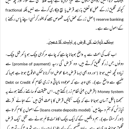
بینکنگ کرنا انہیں روایتی بینکوں سے ممیز کردیتا ہے ایک غلط فہمی کے سواء اور کچھ نہیں
کیونکہ تخلیق زر کے عمل کا تعلق بذریعہ قرض یا بیع بینکاری کرنے سے نہیں بلکہ
fractional
اصل زر کے محض ایک مخصوص حصے کو بطور کرنسی اپنے پاس رکھنے
)
reserve banking (
کے اصول سے ہے۔
بینک ڈپازٹ کی قرض پر اولیت کا دعویٰ
اب تک کی بحث سے یہ واضح ہوجانا چاہیے کہ چاہے مرکزی بینک ہو یا کمرشل بینک،
دونوں جس زر کو تخلیق کرتے ہیں، وہ ’قرض‘ کی رسید
سے
(promise of payment)
زیادہ کچھ نہیں ہوتا
۱ور وہ بھی ایسا قرض جسکا عوض ادا کرنا ناممکن الوقوع ہوتا ہے جیسا کہ
(
ضمیمے سے واضح ہے)۔ یہی وجہ ہے کہ موجودہ مالیاتی و زری نظام کو
Debt or Credit
قرض پر مبنی نظام زر
کہتے ہیں۔ اس حقیقت کو سامنے رکھتے ہوئے یہ
)
Money System (
سمجھنا بالکل آسان ہوجاتا ہے کہ بینک ’بچتیں قرض کا باعث بنتی ہیں‘ کے بجائے ’قرضے
ڈپازٹس کو جنم دیتے ہیں‘
کے اصول پر کام کرتا ہے
(loans create deposits model)
اور کرسکتا ہے)۔ ہم دیکھیں گے کہ ایک بینک اکاؤنٹ قائم ہونے سے ’قبل‘ ایک قرض
(
تخلیق ہونا ضروری امر ہے۔ سادہ تفہیم کے لیے
۱۵) بات یہاں سے شروع کرتے ہیں کہ
(