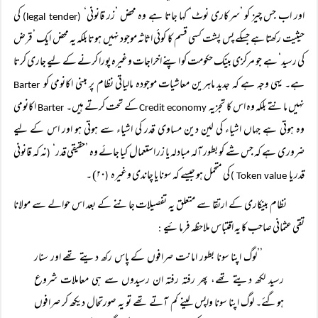
اور اب جس چیز کو ’سرکاری نوٹ‘ کہا جاتا ہے وہ محض ’زر قانونی‘
کی
(legal tender)
حیثیت رکھتا ہے جسکے پس پشت کسی قسم کا کوئی اثاثہ موجود نہیں ہوتا بلکہ یہ محض ایک ’قرض
کی رسید‘ ہے جو مرکزی بینک حکومت کو اپنے اخراجات وغیرہ پورا کرنے کے لیے جاری کرتا
ہے۔ یہی وجہ ہے کہ جدید ماہرین معاشیات موجودہ مالیاتی نظام پر مبنی اکانومی کو
Barter
نہیں مانتے بلکہ وہ اس کا تجزیہ
کے تحت کرتے ہیں۔
اکانومی
Barter
Credit economy
وہ ہوتی ہے جہاں اشیاء کی لین دین مساوی قدر کی اشیاء سے ہوتی ہو اور اس کے لیے
ضروری ہے کہ جس شے کو بطور آلہ مبادلہ یا زر استعمال کیا جائے وہ ’حقیقی قدر‘
نہ کہ قانونی
(
قدر یا
کی متحمل ہو جیسے کہ سونا یا چاندی وغیرہ
۲۰) ۔
(
Token value )
نظام بینکاری کے ارتقا سے متعلق یہ تفصیلات جاننے کے بعد اس حوالے سے مولانا
تقی عثمانی صاحب کا یہ اقتباس ملاحظہ فرمائیے
:
’’لوگ اپنا سونا بطور امانت صرافوں کے پاس رکھ دیتے تھے اور سنار
رسید لکھ دیتے تھے، پھر رفتہ رفتہ ان رسیدوں سے ہی معاملات شروع
ہوگئے۔ لوگ اپنا سونا واپس لینے کم آتے تھے تو یہ صورتحال دیکھ کر صرافوں