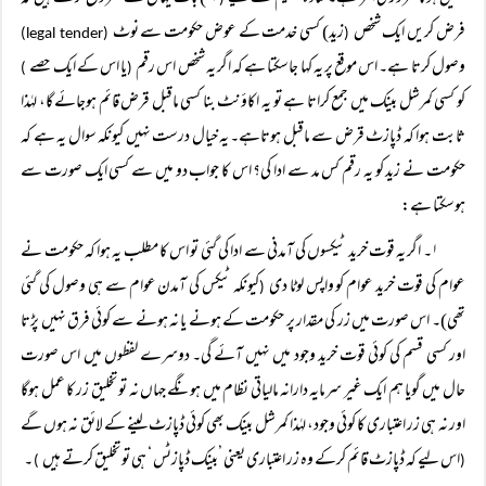
فرض کریں ایک شخص
زید) کسی خدمت کے عوض حکومت سے نوٹ
(legal tender)
(
وصول کرتا ہے۔ اس موقع پر یہ کہا جاسکتا ہے کہ اگر یہ شخص اس رقم
یا اس کے ایک حصے
)
(
کو کسی کمرشل بینک میں جمع کراتا ہے تو یہ اکاؤنٹ بنا کسی ماقبل قرض قائم ہوجائے گا، لہٰذا
ثابت ہوا کہ ڈپازٹ قرض سے ماقبل ہوتاہے۔ یہ خیال درست نہیں کیونکہ سوال یہ ہے کہ
حکومت نے زید کو یہ رقم کس مد سے ادا کی؟ اس کا جواب دو میں سے کسی ایک صورت سے
ہوسکتا ہے:
۱۔ اگر یہ قوت خرید ٹیکسوں کی آمدنی سے ادا کی گئی تو اس کا مطلب یہ ہوا کہ حکومت نے
عوام کی قوت خرید عوام کو واپس لوٹا دی
کیونکہ ٹیکس کی آمدن عوام سے ہی وصول کی گئی
(
تھی)۔ اس صورت میں زر کی مقدار پر حکومت کے ہونے یا نہ ہونے سے کوئی فرق نہیں پڑتا
اور کسی قسم کی کوئی قوت خرید وجود میں نہیں آئے گی۔ دوسرے لفظوں میں اس صورت
حال میں گویا ہم ایک غیر سرمایہ دارانہ مالیاتی نظام میں ہونگے جہاں نہ تو تخلیق زر کا عمل ہوگا
اور نہ ہی زر اعتباری کا کوئی وجود، لہٰذا کمرشل بینک بھی کوئی ڈپازٹ لینے کے لائق نہ ہوں گے
اس لیے کہ ڈپازٹ قائم کرکے وہ زر اعتباری یعنی ’بینک ڈپازٹس ‘ ہی تو تخلیق کرتے ہیں
۔
)
(