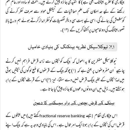
بینکاری کا نظریہ بینکنگ بھی ہے) کا تنقیدی جائزہ پیش کرتے ہیں۔ بحث کو سادہ اور عام فہم
رکھنے کے لیے حد امکان تک علم معاشیات کے ٹیکنکل مواد سے صرف نظر کرنے کی
کوشش کی جائے گی، اسی لیے بہت سی دیگر تفصیلات کونظر انداز کرتے ہوئے ہم درج بالا
تصور بینکنگ کی دو خامیوں پر اکتفا کریں گے
۱۳)۔
(
۲.۱: نیوکلاسیکل نظریہ بینکنگ کی بنیادی خامیاں
نیوکلاسیکل مفکرین کا یہ اصول کہ ’بینک کو بچتوں سے زائد قرض فراہم نہیں کرنے
چاہیے ‘ ان مفروضوں پر مبنی ہے کہ
۱) چونکہ بینک کے قرضوں کا منبع لوگوں کی بچتیں ہوتی
(
ہیں لہذا بچتوں کے بغیر بینک قرض نہیں دے سکتا، نیز
۲) اس کے قرضے بچتوں کے برابر
(
ہوسکتے ہیں۔ ذیل میں ان دونوں دعووں کا جائزہ پیش کیا جاتا ہے۔
بینک کے قرض بچتوں کے برابر ہوسکنے کا دعویٰ
اس بینکاری نظام
جسے
کہتے ہیں) میں بینکوں کے
fractional reserve banking
(
قرض اس کی بچتوں کے برابر ہونا ایک امر محال ہے۔ اس کی بنیادی وجہ یہ ہے کہ بینک اپنے