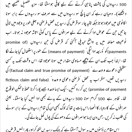
رسیدوں کی پشت پناہی کرنے کے لیے کافی ہوسکتا تھا، مزید تفصیل ضمیمے میں
500
دیکھئے)۔ دھیان رہے کہ ان پانچ سو رسیدوں میں سے صرف سو رسیدوں کے برابر سونا
اکانومی میں موجود ہوتا جبکہ بقیہ چار سو قرض کی رسیدیں محض فرضی و جعلی طور پر وجود میں لائی
جاتیں جن کے عوض ادا کرنے کے لیے صرافوں کے پاس کوئی اثاثہ موجود نہ ہوتا۔ اب
نوعیت معاملہ میں یہ واضح تبدیلی آگئی کہ قرض کی جن رسیدوں
(promise of
کو ’ذریعہ ادائیگی‘
کے طور پر استعمال کیا جانے لگا
(means of payment)
payments)
تھا، ابتداً جب تک ان کے پیچھے مساوی مقدار میں سونا موجود تھا، اس وقت تک یہ کسی
’حقیقی دعوے و وعدے‘
کی
(factual claim and true promise of payment)
رسیدیں تھیں، مگر اب یہ محض ’فرضی دعوی و وعدہ‘
(fictious claim and false
بن کر رہ گئیں، ایک ایسا وعدہ جسے پورا کرنا عملاً ناممکن الوقوع
promise of payment)
تھا۔ ظاہر ہے
گرام سونا
رسیدوں کے بدلے کبھی ادا نہیں کیا جاسکتا۔ یعنی
500
100
صرافوں کے کاروبار کا انحصار اس بات پر تھا کہ لوگ کبھی ان کی تمام رسیدوں کے برابر سونے
کی طلب نہ کریں، جس دن ایسا ہوا صرافوں کے دھوکے کی پول کھل جائے گی۔
اس مقام پر ذہنوں میں یہ سوال آسکتا ہے کہ بینک رسیدیں لکھ کر اور پھر انہیں قرض پر