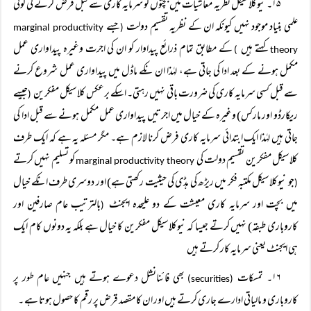
۱۵۔ نیوکلاسیکل نظریہ معاشیات میں بچتوں کو سرمایہ کاری سے قبل فرض کرنے کی کوئی
علمی بنیاد موجود نہیں کیونکہ ان کے نظریہ تقسیم دولت
جسے
marginal productivity
(
کہتے ہیں
کے مطابق تمام ذرائع پیداوار کو ان کی اجرت وغیرہ پیداواری عمل
)
theory
مکمل ہونے کے بعد ادا کی جاتی ہے، لہٰذا ان نکے ماڈل میں پیداواری عمل شروع کرنے
سے قبل کسی سرمایہ کاری کی ضرورت باقی نہیں رہتی۔ اسکے برعکس کلاسیکل مفکرین
جیسے
(
ریکارڈو اور مارکس) وغیرہ کے خیال میں اجرتیں پیداواری عمل مکمل ہونے سے قبل ادا کی
جاتی ہیں لہٰذا ایک ابتدائی سرمایہ کاری فرض کرنا لازم ہے۔ مگر مسئلہ یہ ہے کہ ایک طرف
کلاسیکل مفکرین تقسیم دولت کی
کو تسلیم نہیں کرتے
marginal productivity theory
جو نیوکلاسیکل مکتبہ فکر میں ریڑھ کی ہڈی کی حیثیت رکھتی ہے) اور دوسری طرف انکے خیال
(
میں بچت اور سرمایہ کاری معیشت کے دو علیحدہ ایجنٹ
بالترتیب عام صارفین اور
(
کاروباری طبقہ) نہیں کرتے جیسا کہ نیوکلاسیکل مفکرین کا خیال ہے بلکہ یہ دونوں کام ایک
ہی ایجنٹ یعنی سرمایہ کار کرتے ہیں
۱۶۔ تمسکات
بھی فائنانشل دعوے ہوتے ہیں جنہیں عام طور پر
(securities)
کاروباری و مالیاتی ادارے جاری کرتے ہیں اور ان کا مقصد قرض پر رقم کا حصول ہوتا ہے ۔