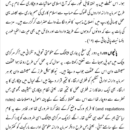
ہوا۔ اس سلسلے میں یہ نکتہ قابل غور ہے کہ آج اسلامی معاشیات و بینکاری کے نام پر جس
طرح سرمایہ دارانہ اداروں کی تھوک کے حساب سے اسلام کاری کی مہم جاری ہے بعینہہ یہی
عمل عیسائی یورپ میں ’اصلاح مذہب‘ کا نعرہ لگانے والے حضرات کرگزرے ہیں۔ مزے
کی بات یہ ہے کہ دونوں گروہوں کے طریقہ واردات اور دلائل میں بھی حیرت انگیز طور پر
یکسانیت پائی جاتی ہے
۱۸) ۔
(
پانچواں دور:
یہ دور نجی سطح پر جاری بینکنگ کے حکومتی تحویل و نگرانی میں آکر مرکزی
بینک میں تبدیل ہوجانے سے تعلق رکھتاہے۔ یہ سوال کہ یہ عمل کس طرح رونما ہوا مختلف
معیشت دان اس کے مختلف جواب دیتے ہیں۔ نیوکلاسیکل طرز کے معیشت دان جو ہر
سرمایہ دارانہ ادارتی تنظیم کو فطری ارتقاء کا نتیجہ قرار دیتے ہیں انکے خیال میں بینکاری کا یہ
ارتقاء بھی ایک رضاکارا نہ فطری عمل کا نتیجہ تھا۔ یعنی نظام بینکاری بحیثیت مجموعی جس
خطرے سے دوچار تھا اسے اس سے محفوظ رکھنے کے لیے چند اصول و اصلاحات
(rules
کا فریم ورک وضع کرکے نافذ کرنا ضروری تھا اور ظاہر ہے یہ کام
and regulations)
ریاستی جبر کے تحت ہی ممکن تھا۔ انکے نزدیک مرکزی بینکنگ اسی ضرورت کو پورا کرنے
کے لیے سامنے آئی، یعنی جس طرح دیگر سرمایہ دارانہ حکومتی ادارے مارکیٹ کو کنٹرول