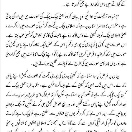
کے کھاتے میں دس لاکھ روپے جمع کردیتا ہے ۔
۲) زیادہ تر قیمت کی ادائیگی اوپر بیان کردہ یعنی بینک چیک کی صورت ہی میں ادا کی جاتی
ہے، مگر اس کا دوسرا امکان یہ ہے کہ اسلامی بینک یہ قیمت کرنسی کی صورت میں ادا کرے،
یعنی اسلامی بینک ٹویوٹا کمپنی سے دس لاکھ روپے مالیت کی گاڑی بعوض کرنسی خرید لیتا ہے۔
اس صورت میں کمپنی یا تو پوری کی پوری رقم یا اس کے محض ایک حصے کو اپنے پاس کیش کی
صورت میں رکھ کر بقیہ
فرض کریں آٹھ لاکھ روپے) کو اپنے بینک اکاؤنٹ میں جمع کرادیتی
(
ہے اور یوں پھر پہلی صورت ہی کی طرح نئے ڈپازٹ تخلیق ہوجاتے ہیں ۔
یہاں یہ فرض کیا جا سکتا ہے کہ کمپنی پوری کی پوری قیمت کو بصورت کیش اپنے پاس
رکھ لے۔ اس میں شک نہیں کہ کمپنی کے لیے ایسا کرنا ممکن ہے، مگر یہ طرز عمل بینک کے
کسی ایک گاہک کے لیے تو تصور کیا جا سکتا ہے لیکن اگر تمام لوگ اسی طرح ہر معاہدے کے
بعد ادا کردہ کیش اپنے پاس رکھنے لگیں اور ہر بیع بعوض کیش ہی کرنے لگیں تو بینک دیوالیہ
ہوجائیں گے۔ ایسا اس لیے کہ اگر رقم یوں ہی بینکوں سے نکلتی رہے تو بینک اپنے کھاتے
داروں کو رقم کی ادائیگی کہاں سے کرے گا؟ لہذا یہ سمجھنا کہ اسلامی بینکوں کا اثاثوں پر مبنی