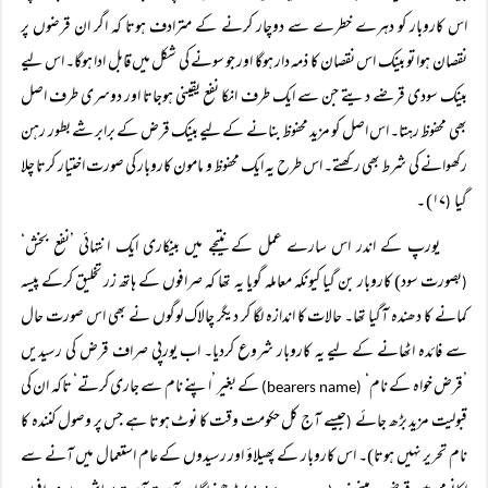
اس کاروبار کو دہرے خطرے سے دوچار کرنے کے مترادف ہوتا کہ اگر ان قرضوں پر
نقصان ہوا تو بینک اس نقصان کا ذمہ دار ہوگا اور جو سونے کی شکل میں قابل ادا ہوگا۔ اس لیے
بینک سودی قرضے دیتے جن سے ایک طرف انکا نفع یقینی ہوجاتا اور دوسری طرف اصل
بھی محفوظ رہتا۔ اس اصل کو مزید محفوظ بنانے کے لیے بینک قرض کے برابر شے بطور رہن
رکھوانے کی شرط بھی رکھتے۔ اس طرح یہ ایک محفوظ و مامون کاروبار کی صورت اختیار کرتا چلا
گیا
۱۷) ۔
(
یورپ کے اندر اس سارے عمل کے نتیجے میں بینکاری ایک انتہائی ’نفع بخش‘
بصورت سود) کاروبار بن گیا کیونکہ معاملہ گویا یہ تھا کہ صرافوں کے ہاتھ زر تخلیق کرکے پیسہ
(
کمانے کا دھندہ آگیا تھا۔ حالات کا اندازہ لگا کر دیگر چالاک لوگوں نے بھی اس صورت حال
سے فائدہ اٹھانے کے لیے یہ کاروبار شروع کردیا۔ اب یورپی صراف قرض کی رسیدیں
’قرض خواہ کے نام‘
کے بغیر ’اپنے نام سے جاری کرتے‘ تاکہ ان کی
(bearers name)
قبولیت مزید بڑھ جائے
جیسے آج کل حکومت وقت کا نوٹ ہوتا ہے جس پر وصول کنندہ کا
(
نام تحریر نہیں ہوتا)۔ اس کاروبار کے پھیلاؤ اور رسیدوں کے عام استعمال میں آنے سے