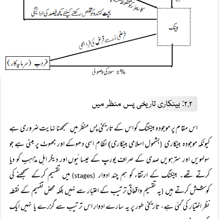
۲.۲: بینکاری تاریخی پس منظر میں
اس مقا م پر موجودہ بینکنگ کو اس کے تاریخی پس منظر میں سمجھنا نہایت ضروری ہے
کیونکہ موجودہ بینکاری
بشمول اسلامی بینکاری) نظام اسی دھوکے اور جھوٹ پر مبنی ہے جو
(
سولہویں اور سترہویں صدی کے صراف یورپ کے عیسائیوں اور دیگر اہل مذاہب کو دیا
کرتے تھے۔ بینکنگ کے ارتقاء کو ہم چند ادوار
میں تقسیم کرکے سمجھنے کی
(stages)
کوشش کرتے ہیں
یہ تقسیم واقعاتی ترتیب کے اعتبار سے نہیں بلکہ محض تفہیم کے نقطہ
(
نظر اختیار کی گئی ہے، تاریخی طور پر یہ سارے ادوار اس ترتیب سے گزرے یا نہیں ایک