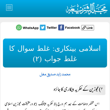
اسلامی بینکاری: غلط سوال کا
غلط جواب (۲)
محمد زاہد صدیق مغل
۲) مجوزین کے نظریہ بینکاری کا جائزہ
اس مختصر وضاحت کے بعد ہم درج بالا نظریہ بینکنگ
جو درحقیقت مجوزین اسلامی
(