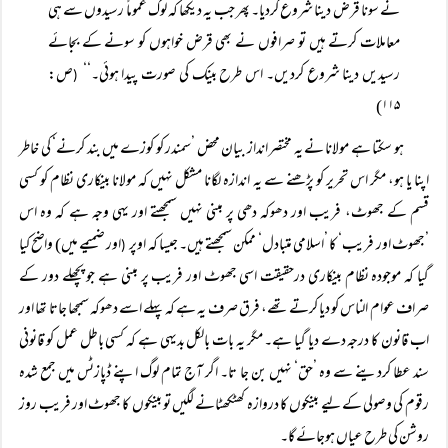
نے سونا قرض دینا شروع کردیا۔ پھر جب یہ دیکھا کہ لوگ عموماً رسیدوں سے ہی
معاملات کرتے ہیں تو صرافوں نے بھی قرض خواہوں کو سونے کے بجائے
رسیدیں دینا شروع کردیں۔ اس طرح بینک کی صورت پیدا ہوئی۔‘‘
ص:
(
۱۱۵)
ہو سکتا ہے مولانا نے یہ مختصر انداز بیان محض ’سمندر کو کوزے میں بند کرنے‘ کی خاطر
اپنا یا ہو، مگر اس تحریر کو پڑھنے سے یہ اندازہ لگانا مشکل نہیں کہ مولانا بینکاری نظام کو کسی
قسم کے جھوٹ، فریب اور دھوکہ دھی پر مبنی نہیں سمجھتے اور یہی وجہ ہے کہ وہ اس
’جھوٹ اور فریب‘ کا ’اسلامی متبادل‘ ممکن سمجھتے ہیں۔ جیسا کہ اوپر
اور ضمیمے میں) واضح کیا
(
گیا کہ موجودہ نظام بینکاری درحقیقت اسی جھوٹ اور فریب پر مبنی ہے جو پچھلے دور کے
صراف عوام الناس کو دیا کرتے تھے، فرق صرف یہ ہے کہ پہلے اسے دھوکہ سمجھا جاتا تھا اور
اب قانون کا درجہ دے دیا گیا ہے۔ مگر یہ بات بالکل بدیہی ہے کہ کسی باطل عمل کو قانونی
سند عطا کردینے سے وہ ’حق‘ نہیں بن جا تا۔ اگر آج تمام لوگ اپنے ڈپازٹس میں جمع شدہ
رقوم کی وصولی کے لیے بینکوں کا دروازہ کھٹکھٹانے لگیں تو بینکوں کا جھوٹ اور فریب روز
روشن کی طرح عیاں ہوجائے گا۔