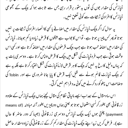
ڈپازٹس کی مقدار جوں کی توں بدستور برقرار رہی جس سے ثابت ہوا کہ بینک کے مجموعی
ڈپازٹس کا افراد کی ترجیحات سے کوئی تعلق نہیں۔
یہ سوال کہ اگر بینک ڈپازٹس کی مقدار میں اضافے یا کمی کا انحصار افراد کی ترجیحات پر نہیں
ہوتا تو پھر کس چیز پر ہوتا ہے، تو اس کا جواب ہے بینکوں کا قرض زیادہ یا کم ہوجانا۔ ڈپازٹس
کی مقدار میں اضافہ تب ہوتا ہے جب بینک قرضوں کی مقدار میں اضافہ کرتا ہے اور کمی اس
وقت ہوتی ہے جب فرد ڈپازٹ کی شکل میں بینک کا قرض واپس کرتا ہے۔ دوسری بات یہ
کہ یہاں دلیل کا رخ یہ نہیں کہ بینک کا ہر قرض لازماً ڈپازٹ کی شکل اختیار کرتا ہے بلکہ یہ ہے
کہ بینک ڈپازٹ قائم ہونے سے قبل ایک قرض کا پایا جانا ضروری ہے اور
کی
Tobin
وضاحت اس پہلو کو رد کرنے میں کوئی مدد فراہم نہیں کرتی۔
اس ساہ مثال کے بعد اب ایسے مالیاتی نظام کی مثال لیجئے جہاں بینک ڈپازٹس کے علاوہ
زر قانونی بھی بطور کرنسی استعمال ہوتا ہو یعنی جہاں دو چیزیں بطور آلہ مبادلہ
(means of
چلتی ہوں ایک بینک ڈپازٹس دوسری زر قانونی
جیسا کہ دور حاضر کا حال
(
payment)
ہے)۔ فرض کریں زید اپنے بینک ڈپازٹ کی مقدار کم کر کے زر قانونی کی زیادہ مقدار حاصل