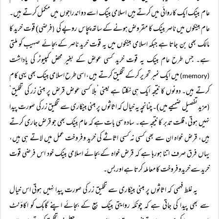
عام بینک ایک کاروائی میں کرتے ہیں اسلامی بینک اسے دو اندراجوں میں مکمل کرتے ہیں۔
عام بینکوں میں ناصر بینک کا مقروض ہونے کے ساتھ پچاس روپے کی
فرضی) قوت خرید کا
(
مالک بھی بن جاتا ہے جبکہ اسلامی بینکوں میں یہ قوت خرید ناصر کے بجائے صہیب کو ملتی
ہے۔ جس طرح عام بینک یہ قوت خرید کسی عوض کے بغیر محض کمپیوٹر کی یاداشت
میں ایک نمبر تحریر کرکے تخلیق کرتے ہیں، اسی طرح اسلامی بینک بھی یہی کام
(memory)
کرتے ہیں۔ دونوں کا نتیجہ ایک ہی نکلتا ہے یعنی ’بلا کسی عوض قرض پر مبنی زر کی تخلیق‘
مزید تفصیل ضمیمے میں)۔ چنانچہ یہ خیال کہ اثاثوں پر مبنی بینکاری سے تخلیق زر کی صورت پیدا
(
نہیں ہوتی، قلت تدبر کا نتیجہ ہے۔ سادہ سی بات ہے کہ عام بینک بھی جو قرض جاری کرتے
ہیں، قرض خواہ ان سے بھی کسی نہ کسی اثاثے کی خرید وفروخت عمل میں لاتے ہی ہیں،
یہاں فرق صرف اتنا ہورہا ہے کہ قرض خواہ کے بجائے اسلامی بینک خود اس فرضی قوت
خرید سے خریدوفروخت کا معاملہ کرتا ہے اور بس۔
یہ غلط فہمی کہ اثاثوں پر مبنی بینکاری سے تخلیق زر کی صورت پیدا نہیں ہوتی اس خیال
سے بھی پیدا کی جاتی ہے کہ چونکہ روایتی بینک بیع کے بجائے اپنے گاہک کو اکاؤنٹ