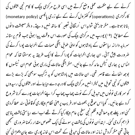
کرنے کے لیے حکمت عملی وضع کرتے ہیں اسی طرح مرکزی بینک کا کام نجی بینکوں کی
کارگزاری
کو کنٹرول کرنے کے لیے زری پالیسی
(monetary policy)
(operations)
بنانا ہوتاہے۔ مگر تاریخی شواہد اس ’ارتقائی تعبیر ‘ کا ساتھ نہیں دیتے۔ دیگر معیشت دانوں
کے مطابق
۱۹) یورپ میں مرکزی بینک کی صورت اس وقت پیدا ہوئی جب قوم پرستانہ
(
سرمایہ دارانہ ریاستوں کے بادشاہوں کو اپنی طویل جنگی مہمات کے اخراجات پورا کرنے کی
ضرورت پیش آئی۔ ان بھاری اخراجات کو پورا کرنے کا ایک طریقہ یہ ہوسکتا تھا کہ عوام
الناس پر بھاری ٹیکس عائد کردئیے جائیں، مگر جنگی حالات کی ماری ہوئی عوام ان ٹیکسوں کا
بوجھ اٹھانے سے قاصر تھی۔ ان حالات میں بادشاہوں کو یہ ترکیب سوجھی کہ بڑے بڑے
بینکوں کو نجی تحویل میں لیکر انہیں مرکزی بینک کا درجہ دے دیا جائے اور بینکوں کی رسیدوں
کو سرکاری نوٹوں میں تبدیل کرکے نوٹ چھاپ چھاپ کر اپنے اخراجات پورے کرنا شروع
کردئیے جائیں۔ گویا اس موقع پر جھوٹ اور فریب پر مبنی نظام بینکاری کو قانونی سند عطا کردی
گئی اور پہلے جو بدمعاشی و ظلم نجی سطح پر عام بینکار کیا کرتے تھے اب اسے ریاستی پشت پناہی
فراہم کردی گئی۔ ابتداً ان نوٹوں کی پشت پر سونے کی ایک مخصوص مقدار رکھنا ضروری سمجھی
جاتی تھی مگر گردش زمانہ اور حالات کی تبدیلی کے تحت اس خانہ پوری سے جان چھڑا لی گئی