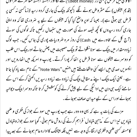
اکانومی میں قرض پر مبنی زر
بڑھنے لگا اور آہستہ آہستہ معاشرے صرافوں
(debt money)
قدیم بینکوں) کے مقروض ہونے لگے
کیونکہ بینک کی جاری کردہ رسید لازماً کسی نہ کسی پر
(
(
قرض ہی ہوتی ہے)۔ جیسا کہ اوپر واضح کیا گیا کہ بینکوں کے لیے یہ ضروری تھا کہ وہ اپنی
جاری کردہ رسیدوں کا کچھ فیصد سونے کی صورت میں سنبھال رکھیں تاکہ لوگوں کی سونے
آج کل کے محاورے میں
کی روز مرہ ضروریات پوری کی جاس کیں۔ جب لوگ
Cash)
(
زیادہ مقدار میں بینک سے سونا نکلواتے تو بینک مصیبت میں پھنس جاتے اور بینک اس طلب
کو دوسرے بینکوں سے سونا قرض پر اٹھا کر پورا کرتے۔ یورپ و امریکہ میں اٹھارویں اور
انیسویں صدی میں ایسے کئی واقعات ملتے ہیں جنہیں "
" کے نام سے یاد کیا جاتا
Note Wars
ہے، یعنی ایک بینک اپنے مد مقابل بینک کی زیادہ سے زیادہ رسیدیں اکھٹی کرکے اس کے
سامنے ایک ہی دن میں ادائیگی کے لیے پیش کرنے کی کوشش کرتا تاکہ دوسرا بینک دیوالیہ
ہوجائے اور اس کے لیے میدان صاف ہوجائے۔
مزے کی بات یہ ہے کہ یہی وہ دور ہے جب یورپ میں سود کے جواز کی فکری و علمی
بنیادیں نیز اس کے ’مذہبی متبادل‘ فراہم کرنے کی روش عام ہوئی، گویا سود کے جواز ومتبادل
کا مسئلہ کسی علمی و فطری ارتقاء کی وجہ سے نہیں بلکہ بینکنگ کا ادارہ عام ہوجانے کے بعد پیدا