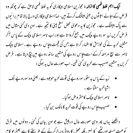
ایک اہم غلط فہمی کا ازالہ:
مجوزین اسلامی بینکاری کو یہ غلط فہمی لاحق ہے کہ چونکہ وہ
قرض کے بجائے اثاثوں پر مبنی بینکنگ کرتے ہیں، لہٰذا اسلامی بینکاری درج بالا تمام برائیوں
سے پاک بینکنگ ہے۔ مجوزین کا یہ دعویٰ محض سطح بینی کا نتیجہ ہے۔ اوپر دی گئی مثال میں
فرض کریں زید سو روپے بینک میں جمع کرواتا ہے اور اب ناصر اسلامی بینک کے پاس آکر
مشین خرید نے کی خواہش کا اظہار کرتا ہے جس کی قیمت پچاس روپے ہے۔ اسلامی بینک
ناصر سے بیع مرابحہ کرکے اسے پچاس روپے کی مشین ساٹھ روپے میں بیچ دیتا ہے۔ فرض
کریں یہ مشین صہیب سے خریدی گئی تھی۔ اب صورت حال یہ ہوگی:
زید کے پاس بدستور سو روپے کی قوت خرید موجود ہے، یعنی وہ سور وپے تک
اشیا خرید سکتا ہے ۔
ناصر اسلامی بینک کا مقروض ہوگیا ۔
صہیب پچاس روپے کی قوت خرید کا مالک بن گیا ۔
دیکھئے یہاں پھر وہی صورت حال درپیش ہے جو اوپر بیان کی گئی۔ دونوں میں فرق
’نوعیت مسئلہ اور نتیجے ‘ کا نہیں بلکہ محض کاروائی درج کرنے کے طریقے کا ہے یعنی جو کام