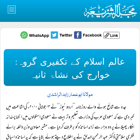
عالم اسلام کے تکفیری گروہ:
خوارج کی نشاۃ ثانیہ
مولانا ابوعمار زاہد الراشدی
جدہ سے شائع ہونے والے روزنامہ ’’اردو نیوز‘‘ نے ۱۳ جولائی ۲۰۱۰ء کی اشاعت میں
خبر دی ہے کہ سعودی عرب کی وزارت تعلیم وتربیت نے سعودی اسکولوں میں انتہا پسندانہ
افکار پھیلانے پر دو ہزار سے زائد اساتذہ کو برطرف کر دیا ہے۔ مشیر معاون وزیر داخلہ برائے
فکری سلامتی ڈاکٹر عبد الرحمن الہدلق نے یہ اطلاع دیتے ہوئے بتایا ہے کہ یہ اساتذہ اسباق