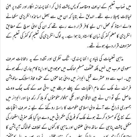
میں نصاب تعلیم کے اہداف ومقاصد کو پس پشت ڈال کر انتہا پسندانہ افکار اور تشدد پر مبنی
خیالات پھیلا رہے تھے۔ الہدلق نے بتایا کہ ان میں سے بعض اساتذہ انگریزی سکھانے
والے استاذ کو محض اس لیے کافر قرار دے رہے تھے کہ ان کی اپنی سوچ کے مطابق
انگریزی کا معلم کفر کی زبان کا استاد بنا ہوا ہے۔ یہ لوگ انگریزی کی تعلیم کو کفر کی تعلیم کے
مترادف قرار دیے ہوئے تھے۔
مذہبی تعلیمات کی بنیاد پر انتہا پسندی، تنگ نظری اور تشدد کے یہ رجحانات صرف
سعودی عرب میں نہیں بلکہ مختلف مسلم ممالک میں موجود ہیں اور اپنا کام جاری رکھے ہوئے
ہیں۔ اب سے دو عشرے قبل الجزائر میں دینی جماعتوں کے متحدہ محاذ اسلامک سالویشن
فرنٹ نے ملک کے عام انتخابات کے پہلے مرحلے میں ۸۰فی صد کے لگ بھگ ووٹ
حاصل کیے تو اس نے بین الاقوامی اور ملکی سیکولر حکومتوں کو ہلا کر رکھ دیا اور الجزائر میں
جمہوری ذرائع سے آنے والی اسلامی حکومت کا راستہ روکنے کے لیے نہ صرف انتخابات
کے نتائج کو مسترد کرتے ہوئے ملک کو فوج کی حکمرانی میں دے دیا گیا بلکہ مغربی استعمار کی
مکمل پشت پناہی کے ساتھ دینی حلقوں اور مذہبی کارکنوں کے خلاف خوفناک آپریشن کا