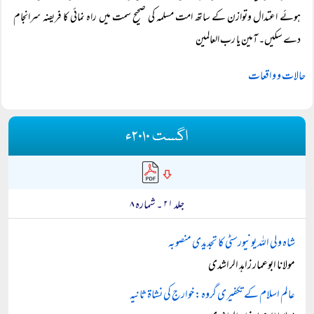
ہوئے اعتدال وتوازن کے ساتھ امت مسلمہ کی صحیح سمت میں راہ نمائی کا فریضہ سرانجام
دے سکیں۔ آمین یا رب العالمین
حالات و واقعات
اگست ۲۰۱۰ء
جلد ۲۱ ۔ شمارہ ۸
شاہ ولی اللہ یونیورسٹی کا تجدیدی منصوبہ
مولانا ابوعمار زاہد الراشدی
عالم اسلام کے تکفیری گروہ: خوارج کی نشاۃ ثانیہ