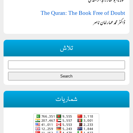
مولانا ابوعمار زاہد الراشدی
The Quran: The Book Free of Doubt
ڈاکٹر محمد عمار خان ناصر
تلاش
شماریات