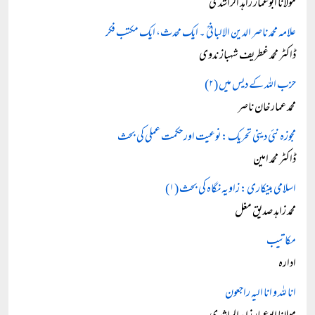
مولانا ابوعمار زاہد الراشدی
علامہ محمد ناصر الدین الالبانیؒ ۔ ایک محدث، ایک مکتب فکر
ڈاکٹر محمد غطریف شہباز ندوی
حزب اللہ کے دیس میں (۲)
محمد عمار خان ناصر
مجوزہ نئی دینی تحریک: نوعیت اور حکمت عملی کی بحث
ڈاکٹر محمد امین
اسلامی بینکاری: زاویہ نگاہ کی بحث (۱)
محمد زاہد صدیق مغل
مکاتیب
ادارہ
انا للہ و انا الیہ راجعون