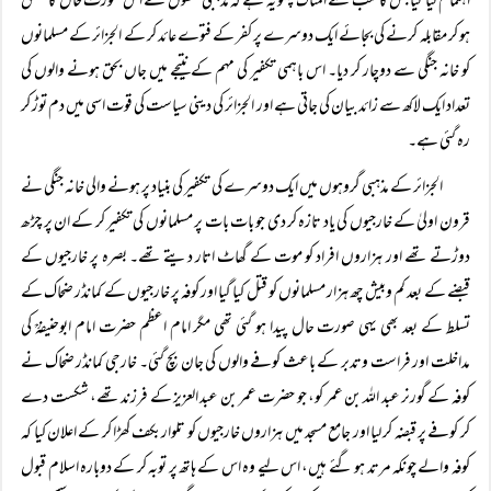
اہتمام کیا گیا جس کا سب سے المناک پہلو یہ ہے کہ مذہبی حلقوں نے اس صورت حال کا متفق
ہو کر مقابلہ کرنے کی بجائے ایک دوسرے پر کفر کے فتوے عائد کر کے الجزائر کے مسلمانوں
کو خانہ جنگی سے دوچار کر دیا۔ اس باہمی تکفیر کی مہم کے نتیجے میں جاں بحق ہونے والوں کی
تعداد ایک لاکھ سے زائد بیان کی جاتی ہے اور الجزائر کی دینی سیاست کی قوت اسی میں دم توڑ کر
رہ گئی ہے۔
الجزائر کے مذہبی گروہوں میں ایک دوسرے کی تکفیر کی بنیاد پر ہونے والی خانہ جنگی نے
قرون اولیٰ کے خارجیوں کی یاد تازہ کر دی جو بات بات پر مسلمانوں کی تکفیر کر کے ان پر چڑھ
دوڑتے تھے اور ہزاروں افراد کو موت کے گھاٹ اتار دیتے تھے۔ بصرہ پر خارجیوں کے
قبضے کے بعد کم وبیش چھ ہزار مسلمانوں کو قتل کیا گیا اور کوفہ پر خارجیوں کے کمانڈر ضحاک کے
تسلط کے بعد بھی یہی صورت حال پیدا ہو گئی تھی مگر امام اعظم حضرت امام ابوحنیفہؒ کی
مداخلت اور فراست وتدبر کے باعث کوفے والوں کی جان بچ گئی۔ خارجی کمانڈر ضحاک نے
کوفہ کے گورنر عبد اللہ بن عمر کو، جو حضرت عمر بن عبد العزیز کے فرزند تھے، شکست دے
کر کوفے پر قبضہ کر لیا اور جامع مسجد میں ہزاروں خارجیوں کو تلواربکف کھڑا کر کے اعلان کیا کہ
کوفہ والے چونکہ مرتد ہو گئے ہیں، اس لیے وہ اس کے ہاتھ پر توبہ کر کے دوبارہ اسلام قبول