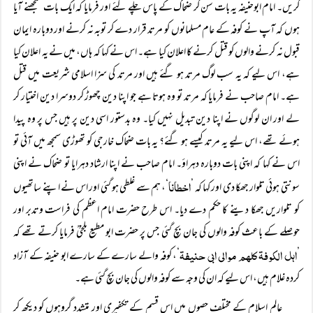
کریں۔ امام ابوحنیفہ یہ بات سن کر ضحاک کے پاس چلے گئے اور فرمایا کہ ایک بات سمجھنے آیا
ہوں کہ آپ نے کوفہ کے عام مسلمانوں کو مرتد قرار دے کر توبہ نہ کرنے اور دوبارہ ایمان
قبول نہ کرنے والوں کو قتل کرنے کا اعلان کیا ہے۔ اس نے کہا کہ ہاں، میں نے یہ اعلان کیا
ہے، اس لیے کہ یہ سب لوگ مرتد ہو گئے ہیں اور مرتد کی سزا اسلامی شریعت میں قتل
ہے۔ امام صاحب نے فرمایا کہ مرتد تو وہ ہوتا ہے جو اپنا دین چھوڑ کر دوسرا دین اختیار کر
لے اور ان لوگوں نے اپنا دین تبدیل نہیں کیا۔ وہ بدستور اسی دین پر ہیں جس پر وہ پیدا
ہوئے تھے، اس لیے یہ مرتد کیسے ہو گئے؟ یہ بات ضحاک خارجی کو تھوڑی سمجھ میں آئی تو
اس نے کہا کہ اپنی بات دوبارہ دہراؤ۔ امام صاحب نے اپنا ارشاد دہرایا تو ضحاک نے اپنی
اخطانا
سونتی ہوئی تلوار جھکا دی اور کہا کہ ’
‘، ہم سے غلطی ہو گئی اور اس نے اپنے ساتھیوں
کو تلواریں جھکا دینے کا حکم دے دیا۔ اس طرح حضرت امام اعظم کی فراست وتدبر اور
حوصلے کے باعث کوفہ والوں کی جان بچ گئی جس پر حضرت ابو مطیع بلخیؒ فرمایا کرتے تھے کہ
اہل الکوفۃ کلہم موالی ابی حنیفۃ
’
‘، کوفہ والے سارے کے سارے ابو حنیفہ کے آزاد
کردہ غلام ہیں، اس لیے کہ ان کی وجہ سے کوفہ والوں کی جان بچ گئی ہے۔
عالم اسلام کے مختلف حصوں میں اس قسم کے تکفیری اور متشدد گروہوں کو دیکھ کر