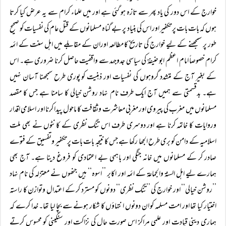
خوارج کے اس دور کی یاد پھر سے تازہ ہو گئی ہے اور میں علماء کرام سے یہ عرض کیا کرتا
ہوں کہ بات بات پر تکفیر اور اس کی بنیاد پر بے گناہ مسلمانوں کے قتل عام کی نفسیات کو صحیح
طور پر سمجھنے کے لیے خوارج کی تاریخ کا مطالعہ اوران کے مقابلے میں اہل سنت کے ائمہ
کرام خصوصاً امام اعظم ابو حنیفہؒ کی سیاسی جدوجہد سے واقفیت حاصل کرنا ضروری ہے۔ اس
کے بغیر آج کے متشدد گروہوں کی نفسیات اور ذہنیت کو پوری طرح سمجھنا آسان نہیں
ہے۔ بدقسمتی سے ہمیں آج ایک طرف نام نہاد روشن خیالی کا سامنا ہے جس کا مقصد
مسلمانوں میں مغرب کی پیروی اور مغربی معاشرت وثقافت کا ماحول پیدا کرنا اور اسلامی اقدار
وروایات کا خاتمہ کرنا ہے اور دوسری طرف اس تنگ نظری کے کانٹوں نے بھی ملت
اسلامیہ کے دامن کو بری طرح الجھا رکھا ہے جس کا نتیجہ بات بات پر تکفیر وتفسیق کے فتوے
صادر کر کے مسلمانوں میں خانہ جنگی اور باہمی بے اعتمادی کو فروغ دینا ہے۔ آج بھی
ہمارے لیے اہل السنۃ والجماعۃ کے ائمہ اور اکابر ’’اسوہ‘‘ ہیں جنھوں نے معتزلہ کی نام نہاد
’’روشن خیالی‘‘ اور خوارج کی ’’تنگ نظری‘‘ دونوں کو مسترد کر کے اعتدال وتوازن کا راستہ
اختیار کیا تھا اور امت مسلمہ کو ان دونوں انتہاؤں کا شکار ہونے سے بچا لیا تھا۔ خدا کرے کہ
ہماری دینی قیادت اور علمی مراکز اس صورت حال کی نزاکت اور سنگینی کو محسوس کرتے