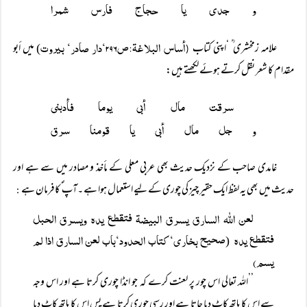
و جدی یا حجاج فارس شمرا
أساس البلاغۃ:ص۲۹۶‘دار صادر‘ بیروت
علامہ زمخشری ؒ ‘اپنی کتاب
) میں أبو
(
مقدام کا شعر نقل کرتے ہوئے لکھتے ہیں:
سرقت مال أبی یوما فأدبنی
و جل مال أبی یا قومنا سرق
غامدی صاحب کے نزدیک حدیث بھی عربی معلی کے مأخذ و مصادر میں سے ہے اور
حدیث میں بھی یہ لفظ ایک حقیر چیز کی چوری کے لیے استعمال ہوا ہے ۔آپ ؐ کافرمان ہے
:
لعن اللہ السارق یسرق البیضۃ فتقطع یدہ ویسرق الحبل
فتقطع یدہ
صحیح بخاری‘ کتاب الحدود‘باب لعن السارق اذا لم
(
یسم)
’’اللہ تعالی اس چور پر لعنت کرے کہ جو انڈا چوری کرتا ہے اور اس وجہ
سے اس کا ہاتھ کاٹ دیا جاتا ہے اور رسی چوری کرتا ہے پس اس کا ہاتھ کاٹ دیا