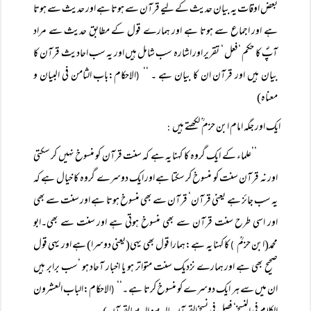
بعض اوقات یہ بیان حدیث کے لیے قرآن سے ہوتا ہے اور حدیث سے ہوتا
ہے اور اجماع سے ہوتا ہے اور ہمارے قول کے مطابق حدیث سے مراد
آپؐ کا حکم ‘فعل ‘ تقریر اور اشارہ سب شامل ہیں اور یہ سب احادیث قرآن کا
بیان ہیں اور قرآن ان کا بیان ہے ۔ ‘‘
الاحکام:باب الثامن فی البیان و
(
معناہ)
ایک اور جگہ امام ابن حزم ؒ لکھتے ہیں
:
’’علماء کے ایک گروہ کا کہنا یہ ہے کہ سنت قرآن کو منسوخ نہیں کر سکتی
اور نہ قرآن سنت کو منسوخ کر سکتا ہے اور ایک دوسرے گروہ کا خیال ہے کہ
یہ سب جائز ہے یعنی قرآن‘ قرآن سے بھی منسوخ ہوتا ہے اور سنت سے بھی
اور اسی طرح سنت قرآن سے بھی منسوخ ہوتی ہے اور سنت سے بھی۔ابو
محمد(ابن حزمؒ
کا کہنا یہ ہے:ہمارا قول بھی یہی(یعنی دوسرا) ہے اور یہی قول
)
صحیح بھی ہے اور ہمارے نزدیک سنت متواتر ہو یا اخبار آحاد ہو ‘سب برابر ہیں
ان میں سے ہر ایک دوسرے کو منسوخ کرتا ہے ۔‘‘
الاحکام:الباب العشرون
(