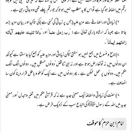
لغتاً‘عقلاً‘شرعاًاور عرفاً درست نہیں ہے اگر کوئی شخص یہ کہتا ہے کہ میری تھیلی میں موجود
رقم میں اضافہ ہو گیا ہے تو اس کا یہ مطلب نہیں ہوتا کہ جو رقم پہلے تھی وہ جاتی رہی ہے ۔
۶) زیادتی اور اضافے سے مزید علیہ(جس پر زیدتی کی گئی ہے)کی تاکید اور بیان مزید بڑھ
رب زدنی علما
واذا تلیت علیھم آیاتہ
جاتا ہے جیسا کہ ارشاد باری تعالیٰ ہے: ’
‘ اور ’
زادتھم ایمانا
‘۔
۷) ناسخ و منسوخ میں جمع نہیں ہو سکتی لیکن زیادتی اور مزید علیہ کو جمع کیا جا سکتا ہے کیونکہ
ان دونوں میں نہ توتعارض ہوتا ہے اور نہ ہی تناقض‘دونوں مسقل ہیں۔ دونوں الگ الگ
حکم ہیں۔دونوں پر عمل ممکن ہے ۔پھر دونوں میں سے ایک کولغو و باطل قرار دینا کون سا
انصاف ہے۔
۸) سنت کی زیادتی و اضافہ ایک معنی جدید ہے نہ کہ قرآنی حکم میں تغیر و تبدل‘اور معنی
جدید میں اللہ کے رسول ﷺ کی اتباع سب کے نزدیک فرض ہے۔
امام ابن حزم ؒ کا موقف