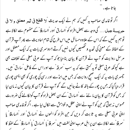
جاتا ہے۔ ‘‘
لا قطع فی ثمر معلق و لا فی
اگر تو غامدی صاحب یہ کہیں کہ ہم نے ایک حدیث ’
حریسۃ جبل ...
‘ کی وجہ سے بعض افراد کو ’السارق‘ اور ’السارقۃ‘کے مفہوم سے نکالا ہے
تو ہم یہ کہیں گے کہ اس کے علاوہ مسائل میں اس طرح کی تمام احادیث سے پھر آپ قرآن
کے الفاظ کے معنی کی تحدید و تخصیص کیوں نہیں کرتے؟ دوسری بات یہ کہ ایک معضل اور
مرسل روایت کو آپ نے قرآن کا بیان بنا دیا جو کہ آپ کے عربی معلی کے خلاف بھی
ہے کیونکہ عربی معلی تو یہ کہتی ہے کہ یہ سب ’سرقہ‘ ہے اور اس کے فاعل ’سارق‘ ہیں۔
تیسری بات یہ کہ ایک صحیح روایت کہ جس میں انڈے اور رسی کی چوری کو بھی ایسی چوری
قرار دیا گیا کہ جس پر چور کے ہاتھ کاٹے جائیں گے ‘کو آپ نے قرآن کا بیان کیوں نہ مان لیا
کہ جس کو قرآن کا بیان ماننے سے ’السارق‘ کے ان بعض فراد کو آپ کونکالنے کی ضرورت
محسوس نہ ہوتی کہ جن کو آپ نے اپنی عقل و خواہش سے نکال لیا ہے۔ اگر تو غامدی صاحب
اپنی عربی معلی سے یہ ثابت کر دیں کہ جن افراد کو انہوں نے ’السارق‘ اور ’السارقۃ‘ یا
’سرقۃ‘سے نکالا ہے ان پر اہل عرب اپنی لغت میں ’سرقۃ‘یا ’السارق‘ یا’السارقۃ‘ کے لفظ کا