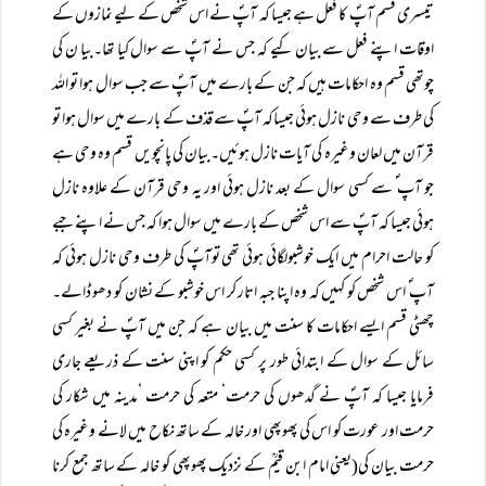
تیسری قسم آپؐ کا فعل ہے جیسا کہ آپؐ نے اس شخص کے لیے نمازوں کے
اوقات اپنے فعل سے بیان کیے کہ جس نے آپؐ سے سوال کیا تھا۔بیا ن کی
چوتھی قسم وہ احکامات ہیں کہ جن کے بارے میں آپؐ سے جب سوال ہوا تو اللہ
کی طرف سے وحی نازل ہوئی جیساکہ آپؐ سے قذف کے بارے میں سوال ہوا تو
قرآن میں لعان وغیرہ کی آیات نازل ہوئیں۔بیان کی پانچویں قسم وہ وحی ہے
جو آپ ؐ سے کسی سوال کے بعد نازل ہوئی اور یہ وحی قرآن کے علاوہ نازل
ہوئی جیسا کہ آپؐ سے اس شخص کے بارے میں سوال ہوا کہ جس نے اپنے جبے
کو حالت احرام میں ایک خوشبولگائی ہوئی تھی توآپؐ کی طرف وحی نازل ہوئی کہ
آپ ؐ اس شخص کو کہیں کہ وہ اپنا جبہ اتار کر اس خوشبو کے نشان کو دھو ڈالے۔
چھٹی قسم ایسے احکامات کا سنت میں بیان ہے کہ جن میں آپؐ نے بغیر کسی
سائل کے سوال کے ابتدائی طور پر کسی حکم کو اپنی سنت کے ذریعے جاری
فرمایا جیسا کہ آپؐ نے گدھوں کی حرمت‘ متعہ کی حرمت ‘مدینہ میں شکار کی
حرمت اور عورت کو اس کی پھوپھی اور خالہ کے ساتھ نکاح میں لانے وغیرہ کی
حرمت بیان کی(یعنی امام ابن قیمؒ کے نزدیک پھوپھی کو خالہ کے ساتھ جمع کرنا