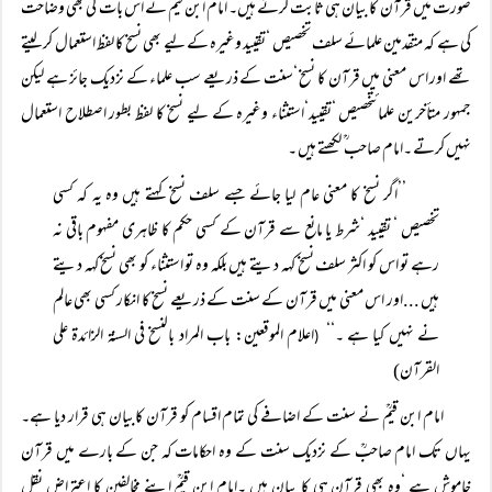
صورت میں قرآن کا بیان ہی ثابت کرتے ہیں۔ امام ابن قیمؒ نے اس بات کی بھی وضاحت
کی ہے کہ متقدمین علمائے سلف تخصیص ‘تقیید وغیرہ کے لیے بھی نسخ کا لفظ استعمال کر لیتے
تھے اور اس معنی میں قرآن کا نسخ ‘سنت کے ذریعے سب علماء کے نزدیک جائز ہے لیکن
جمہور متأخرین علمائتخصیص ‘تقیید‘استثناء وغیرہ کے لیے نسخ کا لفظ بطور اصطلاح استعمال
نہیں کرتے ۔امام صاحب ؒ لکھتے ہیں ۔
’’اگر نسخ کا معنی عام لیا جائے جسے سلف نسخ کہتے ہیں وہ یہ کہ کسی
تخصیص ‘ تقیید ‘شرط یا مانع سے قرآن کے کسی حکم کا ظاہری مفہوم باقی نہ
رہے تو اس کو اکثر سلف نسخ کہہ دیتے ہیں بلکہ وہ تو استثناء کو بھی نسخ کہہ دیتے
ہیں ...اور اس معنی میں قرآن کے سنت کے ذریعے نسخ کا انکار کسی بھی عالم
نے نہیں کیا ہے ۔‘‘
اعلام الموقعین: باب المراد بالنسخ فی السنۃ الزائدۃ علی
(
القرآن)
امام ابن قیمؒ نے سنت کے اضافے کی تمام اقسام کو قرآن کابیان ہی قرار دیا ہے۔
یہاں تک امام صاحبؒ کے نزدیک سنت کے وہ احکامات کہ جن کے بارے میں قرآن
خاموش ہے ‘وہ بھی قرآن ہی کا بیان ہیں ۔امام ابن قیمؒ اپنے مخالفین کا اعتراض نقل