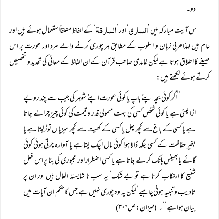
دو۔
السارق
السارقۃ
اس آیت مبارکہ میں ’
‘ اور ’
‘ کے الفاظ مطلقاًاستعمال ہوئے ہیں اور
عام ہیں لہذاعربی زبان و اسلوب کے مطابق ہر چوری کرنے والے مرد اور عورت پر اس
صیغے کا اطلاق ہوتا ہے لیکن غامدی صاحب قرآن کے ان الفاظ کے معانی کی تحدید و تخصیص
کرتے ہوئے لکھتے ہیں:
’’اگر کوئی بچہ اپنے باپ یا کوئی عورت اپنے شوہر کی جیب سے چند روپے
اڑا لیتی ہے یا کوئی شخص کسی کی بہت معمولی قدر و قیمت کی کوئی چیز چرا لے جاتا
ہے یا کسی کے باغ سے کچھ پھل یا کسی کے کھیت سے کچھ سبزیا ں توڑ لیتا ہے یا
بغیر حفاظت کے کسی جگہ ڈالا ہوا کوئی مال اچک لیتاہے یا آوارہ چرتی ہوئی کوئی
گائے یابھینس ہانک کر لے جاتا ہے یا کسی اضطرار اور مجبوری کی بنا پر اس فعل
شنیع کا ارتکاب کرتا ہے تو بے شک‘ یہ سب نا شایستہ افعال ہیں اور ان پر
تادیب و تنبیہ ہونی چاہیے ‘لیکن یہ وہ چوری نہیں ہے جس کا حکم ان آیات میں
بیان ہوا ہے ‘‘۔
میزان:ص۳۰۶)
(