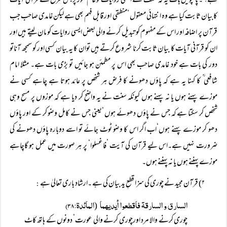
ہے؟ ۔ پانچویں بات یہ کہ سلف نے ایسی روایات کو عام طور پر جس طرح سے قرآنی آیات
کابیان ثابت کیا ہے وہ انتہائی معقول ‘منطقی اور قابل فہم بھی ہے لیکن غامدی صاحب جب
قرآن پر اضافہ اور اس کے مفہوم کو تبدیل کرنے والی بعض ایسی روایات کو مان لیتے ہیں اور
ان کو قرآنی آیات کا بیان ثابت کرنا شروع کرتے ہیں توان کا یہ بیان کسی اور کو سمجھ آناتو
دور کی بات ہے خود غامدی صاحب بھی اس پر مطمئن ہو جائیں تو بڑی بات ہے۔ مثلا امام
شافعی ؒ کا کہنا یہ ہے کہ پاؤں دھونے کا فرض ہر شخص پر عائد ہوتا ہے چاہے کسی نے
موزے پہنے ہوں یا نہ پہنے ہوں کیونکہ سنت نے یہ واضح کر دیا ہے کہ موزوں پر مسح وہی
شخص کر سکتا ہے کہ جس نے پاؤں دھوئے ہوں ‘یعنی جس نے کامل وضو کر کے اور پاؤں
دھو کر موزے پہنے ہوں‘اب اگر اس کا وضو ٹوٹ جائے تو اسے دوبارہ پاؤں دھونے کی
ضرورت نہیں ہے۔اس لیے قرآن کی آیت ’فاغسلوا‘ پر ہر صورت میں عمل ہو گاچاہے
موزے پہننے ہوں یا نہ پہننے ہوں۔
۲) قرآن مجید نے چوری کی سزا قطعِ ید بیان کی ہے ۔ارشاد باری تعالیٰ ہے
:
السارق و السارقۃ فاقطعوا أیدیھما
المائدۃ:۳۸)
(
چوری کرنے والا مرد اورچوری کرنے والی عورت‘ دونوں کے ہاتھ کاٹ