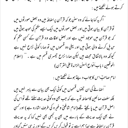
کرتے ہوئے لکھتے ہیں
:
’’اگر یہ کہا جائے کہ وہ سنن جو کہ قرآن پر اضافہ ہیں وہ بعض صورتوں میں
تو قرآن کا بیان ہوتی ہیں اور بعض صورتوں میں ایک ایسے حکم کی موجد ہوتی ہیں
کہ جو قرآن میں موجود نہیں ہے اور بعض اوقات وہ قرآن کے کسی حکم کو
تبدیل کرنے والی ہوتی ہیں اور پہلی دو قسموں میں تو ہمارا کوئی نزاع نہیں ہے
کیونکہ وہ بالاتفاق حجت ہیں لیکن ہمارا نزاع تیسری قسم میں ہے ۔ ‘‘
اعلام
(
الموقعین: باب أنواع السنن الزائدۃ علی القرآن)
امام صاحبؒ اس کا جواب دیتے ہوئے لکھتے ہیں
:
’’اضافے کی ان تینوں قسموں میں کوئی ایک بھی بیان سے باہر نہیں ہیں
بلکہ سلف صالحین کا معاملہ تو یہ ہے کہ جب بھی وہ کوئی حدیث سنتے تھے تو اس کی
اصل قرآن میں پا لیتے تھے(امام شافعیؒ وغیرہ کی طرف اشارہ ہے) اور کسی
نے بھی ایک حدیث کے بارے میں بھی یہ کبھی بھی نہیں کہا کہ یہ حدیث
قرآن پر اضافہ ہے لہذا ہم اسے نہ تو قبول کریں کریں گے ا ور نہ ہی سنیں گیاور