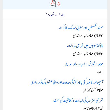
جلد ۱۹ ۔ شمارہ ۲
مسئلہ فلسطین اور مغربی ممالک کا کردار
مولانا ابوعمار زاہد الراشدی
مالاکنڈ ڈویژن میں شرعی عدالت
مولانا ابوعمار زاہد الراشدی
موجودہ شورش: اسباب اور علاج
ادارہ
آئین اور قانون کی بالادستی کی جدوجہد اور دینی حلقوں کی ذمہ داری
مولانا مفتی محمد زاہد
شرعی سزاؤں کی ابدیت و آفاقیت کی بحث
محمد عمار خان ناصر