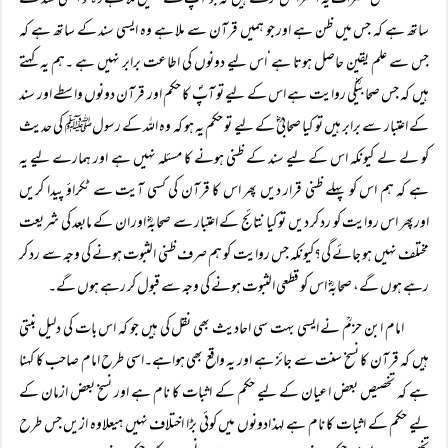
*بعض حضرات یہ اعتراض کرتے ہیں کہ جو آپؐ سے ہمیں ملا ہے وہ تو ایسی سند کے
ساتھ ہے کہ جس میں ظن ہے اور جو ہمیں قرآن سے ملا ہے وہ ایسی سند کے ساتھ ہے کہ
جس سے علم یقین حاصل ہوتا ہے‘اس لیے دونوں کی اطاعت برابر نہیں ہے ۔ہم یہ کہتے
ہیں کہ جس صحابیؓکی روایت ہے اس کے لیے تو آپؐ کا حکم اور قرآن دونوں واسطے اور سند
کے اعتبار سے برابر ہیں تو کیا صحابیؓ کے لیے تو حکم یہ ہو کہ وہ اللہ کے رسولﷺ کی حدیث
کو لے لے کیونکہ اس کے لیے سند کے ظنی ہونے کا مسئلہ نہیں ہے اور ہمارے لیے یہ
ہے کہ ہم اس کو پہلے ظنی قرار دیں پھر اس کا قرآن کی کسی آیت سے ٹکراؤ پیدا کریں
اورپھر اس روایت کو رد کر دیں تو کیا نتائج کے اعتبار سے صحابہؓ اور ان کے مابعد کی شریعت
مختلف نہیں ہو جائے گی؟کیونکہ جس روایت کو ہم صرف ظنی الثبوت ہونے کی وجہ سے رد کر
رہے ہوں گے، صحابہؓ اس کو قطعی الثبوت ہونے کی وجہ سے قبول کر رہے ہوں گے۔
امام ابن حزمؒ نے ایسی بہت سی احادیث بھی نقل کی ہیں جو کہ اس بات کی دلیل بنتی
ہیں کہ قرآن کا نسخ سنت سے جائز ہے اور یہ واقع بھی ہواہے۔اسی طرح امام صاحب کا کہنا
ہے کہ تخصیص بعض اعیان کے لیے حکم کے اثبات کا نام ہے اور نسخ بعض ازمان کے
لیے حکم کے اثبات کا نام ہے لہذ ادونوں میں کوئی بڑا اختلاف نہیں ہیعلاوہ ازیں جس طرح