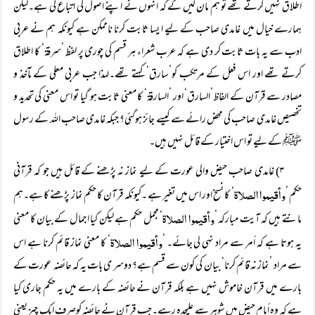
اطلاق نہیں کرتے تھے تو ہم مان لیں گے کہ انہوں نے اپنے اصول کی اتباع کی ہے۔لیکن
ہمارے خیال میں غامدی صاحب کے لیے ا یسا ثابت کرنا ناممکن ہے کیونکہ ہم نے عربی
ادب سے یہ بات ثابت کر دی ہے کہ عرب شعراء ہر قسم کی چوری پر لفظ ’سرقۃ‘ کا اطلاق
کرتے تھے اور اس فعل کے مرتکب کو’سارق‘ کہتے تھے۔لہذا جب عربی معلی کے مآخذ و
مصادر سے قرآن کے الفاظ’السارق‘ اور ’السارقۃ‘ کا معنی ثابت ہو گیا تو اس معنی کی تحدید و
تخصیص غامدی صاحب کی محض رائے سے کیسے جائز ہوگئی؟ جبکہ غامدی صاحب اللہ کے رسول
ﷺ کے لیے تو اس اختیار کے قائل نہیں ہیں۔
۳) غامدی صاحب حیض والی عورت کے لیے نماز نہ پڑھنے کے قائل ہیں جو کہ قرآنی
وأقیموا الصلاۃ
حکم ’
‘ کا نسخ اور اس میں تغیر ہے ۔کیونکہ قرآن کا حکم نماز پڑھنے کا ہے۔ہم
وأقیموا الصلاۃ
مانتے ہیں کہ آیت مبارکہ ’
‘ مجمل حکم ہے لیکن کیا اجمال کے بیان کا معنی
وأقیموا الصلاۃ
یہ ہوتا ہے کہ أمر سے مراد نہی لی جائے۔ ’
‘ کا معنی نماز قائم کرنا ہے اس
سے مراد ’نماز نہ قائم کرنا‘ بیان کی کون سے قسم ہے؟ دوسر ی بات یہ کہ حائضہ عورت کے
بارے میں قرآن خاموش نہیں ہے بلکہ قرآن نے حائضہ کے بارے میں یہ حکم جاری کیا
ہے کہ وہ أیام حیض میں شوہر سے علیحدہ رہے۔جب قرآن نے حائضہ کوصرف ایک چیز یعنی