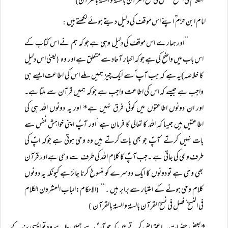
الکلام فی النسخ‘ فصل فی نسخ القرآن بالسنۃ و السنۃ بالقرآن)
امام ابن حزم ؒ اپنے اس موقف کی دلیل دیتے ہوئے لکھتے ہیں
:
’’اور ہمارے اس موقف کی دلیل وہی ہے جو کہ ہم نے اس کتاب کے
اس باب میں واضح کی ہے جو کہ اخبار آحاد سے متعلق ہے اور وہ
یعنی اس دلیل
(
کا خلاصہ)یہ ہے کہ جب آپ ؐ سے ایک چیز ہمیں ملے اس کی اطاعت ایسے ہی
واجب ہے جیسے کہ اس کی اطاعت واجب ہے جو کہ ہمیں قرآن سے ملتا ہے۔
اور ان دونوں اطاعتوں میں کوئی فرق نہیں ہے* اور یہ دونوں اللہ ہی کی
اطاعتیں ہیں جیسا کہ اللہ کا تعالی کا فرمان ہے ’اور آپؐ اپنی خواہش نفس سے
بات نہیں کرتے ‘آپؐ جو بھی بات کرتے ہیں وہ وحی ہوتی ہے جوکہ اپؐ کی
طرف وحی کی جاتی ہے ۔جب آپؐ کا کلام اللہ کی طرف سے وحی ہے اور قرآن
بھی وحی ہے تو دونوں کا ایک دوسرے کو منسوخ کرنا جائز ہے کیونکہ یہ دونوں
کلام وحی ہونے کے اعتبار سے برابر ہیں ۔‘‘
الاحکام:الباب العشرون الکلام
(
فی النسخ‘ فصل فی نسخ القرآن بالسنۃ و السنۃ بالقرآن
)