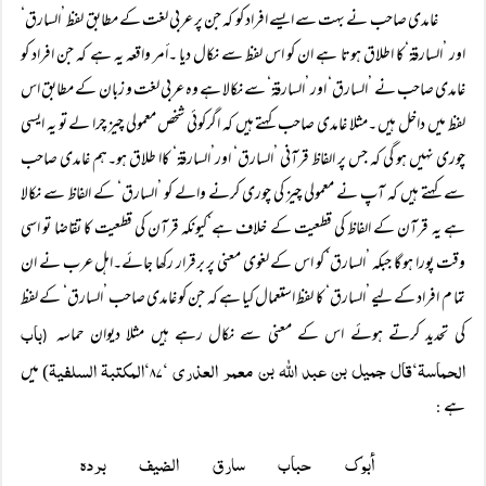
غامدی صاحب نے بہت سے ایسے افراد کو کہ جن پر عربی لغت کے مطابق لفظ ’السارق‘
اور ’السارقۃ‘کا اطلاق ہوتا ہے ان کو اس لفظ سے نکال دیا ۔أمر واقعہ یہ ہے کہ جن افراد کو
غامدی صاحب نے ’السارق‘ اور ’السارقۃ‘ سے نکالا ہے وہ عربی لغت و زبان کے مطابق اس
لفظ میں داخل ہیں ۔مثلا غامدی صاحب کہتے ہیں کہ اگرکوئی شخص معمولی چیز چرا لے تو یہ ایسی
چوری نہیں ہو گی کہ جس پر الفاظ قرآنی ’السارق‘ اور’السارقۃ‘ کاا طلاق ہو۔ہم غامدی صاحب
سے کہتے ہیں کہ آپ نے معمولی چیز کی چوری کرنے والے کو ’السارق‘ کے الفاظ سے نکالا
ہے یہ قرآن کے الفاظ کی قطعیت کے خلاف ہے‘کیونکہ قرآن کی قطعیت کا تقاضا تو اسی
وقت پورا ہو گا جبکہ ’السارق‘ کو اس کے لغوی معنی پر برقرار رکھا جائے۔اہل عرب نے ان
تما م افراد کے لیے ’السارق‘ کا لفظ استعمال کیا ہے کہ جن کو غامدی صاحب ’السارق‘ کے لفظ
باب
کی تحدید کرتے ہوئے اس کے معنی سے نکال رہے ہیں مثلا دیوان حماسہ
(
الحماسۃ‘قال جمیل بن عبد اللہ بن معمر العذری ‘۸۷‘المکتبۃ السلفیۃ
) میں
ہے
:
أبوک حباب سارق الضیف بردہ