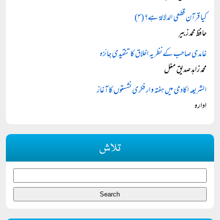
کیا قرآن قطعی الدلالۃ ہے؟ (۴)
حافظ محمد زبیر
غامدی صاحب کے نظریہ اخلاق کا تنقیدی جائزہ
محمد زاہد صدیق مغل
الشریعہ اکادمی میں ہفتہ وار فکری نشستوں کا آغاز
ادارہ
تلاش