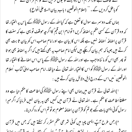
کے مخالف ہے اوراگر ہم اس روایت کو قبول کر لیں گے تو ہم قرآن کے حکم
کو باطل کر دیں گے۔ ‘‘
اعلام الموقعین: باب بیان السنۃ علی أنواع)
(
جہاں تک دوسرے سوال کا تعلق ہے کہ کیا اللہ کے رسولﷺ کے پاس یہ اختیار تھا
کہ وہ قرآن کے کسی حکم پر اضافہ کریں ؟تو امام ابن قیم ؒ کا اگرچہ موقف تو یہی ہے کہ سنت کا
قرآن پر اضافہ ‘ اضافہ نہیں ہے بلکہ اس کا بیان ہے اور امام صاحب اس کو بیان ثابت بھی
کرتے ہیں جیسا کہ ہم بیان کر چکے ہیں لیکن امام صاحب یہ بھی کہتے ہیں کہ اگر یہ اضافہ بھی ہوتا
تو پھر بھی اس کو ماننا واجب ہے اور اللہ کے رسولﷺ کے پاس اس اضافے کا اختیار تھا
اور اللہ کے رسولﷺ کو اس کااختیار اللہ تعالی نے دیاتھا۔امام صاحب اپنی کتاب ’اعلام
الموقعین ‘ میں اس کے درج ذیل دلائل بیان کرتے ہیں
:
۱) اللہ تعالی نے قرآن میں جہاں بھی اپنے رسول ﷺ کی اطاعت کا حکم دیا ہے وہ
مطلقاً اطاعت کا حکم ہے۔ اللہ تعالی نے قرآن میں کہیں بھی یہ بیان نہیں فرمایا کہ اگر میرا
رسول کوئی ایسی بات کہے جو تم کو قرآن پر اضافہ معلوم ہو تو تم اس کو رد کر دینا۔
۲) جس طرح آپؐ ایسی چیز میں کوئی شرعی حکم مقرر کر سکتے ہیں کہ جس میں قرآن