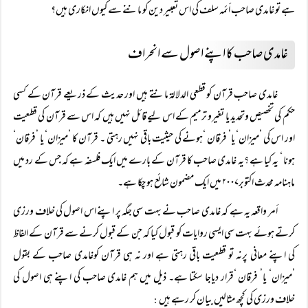
ہے تو غامدی صاحب أئمہ سلف کی اس تعبیر دین کو ماننے سے کیوں انکاری ہیں؟
غامدی صاحب کا اپنے اصول سے انحراف
غامدی صاحب قرآن کو قطعی الدلالۃ مانتے ہیں اور حدیث کے ذریعے قرآن کے کسی
حکم کی تخصیص وتحدید یا تغیرو ترمیم کے اس لیے قائل نہیں ہیں کہ اس سے قرآن کی قطعیت
اور اس کی ’میزان‘ یا’ فرقان ‘ہونے کی حیثیت باقی نہیں رہتی ۔ قرآن کا ’میزان‘ یا ’فرقان‘
ہونا ‘ یہ کیا ہے ؟یہ غامدی صاحب کا قرآن کے بارے میں ایک فلسفہ ہے کہ جس کے رد میں
ماہنامہ محدث اکتوبر۲۰۰۷ میں ایک مضمون شائع ہو چکا ہے۔
أمر واقعہ یہ ہے کہ غامدی صاحب نے بہت سی جگہ پر اپنے اس اصول کی خلاف ورزی
کرتے ہوئے بہت سی ایسی روایات کو قبول کیا کہ جن کے قبول کرنے سے قرآن کے الفاظ
کی اپنے معانی پرنہ تو قطعیت باقی رہتی ہے اور نہ ہی قرآن کوغامدی صاحب کے بقول
’میزان‘ یا’ فرقان ‘قرار دیاجا سکتا ہے۔ ذیل میں ہم غامدی صاحب کی اپنے ہی اصول کی
خلاف ورزی کی کچھ مثالیں بیان کر رہے ہیں
: