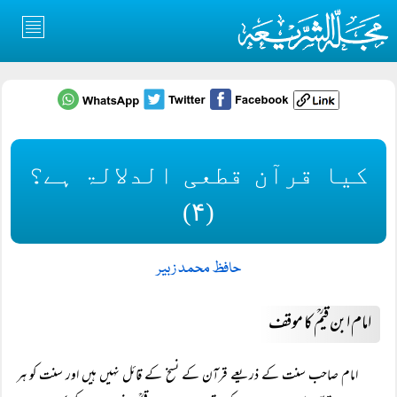
کیا قرآن قطعی الدلالۃ ہے؟
(۴)
حافظ محمد زبیر
امام ابن قیمؒ کا موقف
امام صاحب سنت کے ذریعے قرآن کے نسخ کے قائل نہیں ہیں اور سنت کو ہر