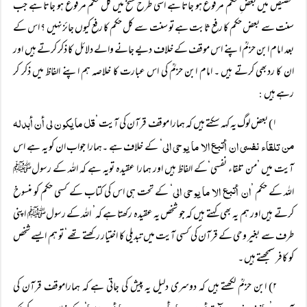
تخصیص میں بعضِ حکم مرفوع ہو جاتا ہے اسی طرح نسخ میں کل حکم مرفوع ہو جاتا ہے جب
سنت سے بعض حکم کا رفع ثابت ہے تو سنت سے کل حکم کا رفع کیوں جائزنہیں ؟ اس کے
بعد امام ابن حزمؒ اپنے اس موقف کے خلاف دیے جانے والے دلائل کا ذکر کرتے ہیں اور
ان کا ردبھی کرتے ہیں ۔ امام ابن حزمؒ کی اس عبارت کا خلاصہ ہم اپنے الفاظ میں ذکر کر
رہے ہیں
:
قل ما یکون لی أن أبدلہ
۱) بعض لوگ یہ کہہ سکتے ہیں کہ ہمارا موقف قرآن کی آیت ’
من تلقاء نفسی ان أتبع الا ما یوحی الی
‘ کے خلاف ہے ۔ہمارا جواب ان کو یہ ہے اس
آیت میں ’من تلقاء نفسی‘کے الفاظ ہیں اور ہمارا عقیدہ تویہ ہے کہ اللہ کے رسولﷺ
ان أتبع الا ما یوحی الی
اللہ کے حکم ’
‘ کے تحت ہی اس کی کتاب کے کسی حکم کو منسوخ
کرتے ہیں اور ہم یہ بھی کہتے ہیں کہ جو شخص یہ عقیدہ رکھتا ہے کہ’ اللہ کے رسولﷺ اپنی
طرف سے بغیر وحی کے قرآن کی کسی آیت میں تبدیلی کا اختیار رکھتے تھے‘ تو ہم ایسے شخص
کو کافر سمجھتے ہیں ۔
۲) ابن حزمؒ لکھتے ہیں کہ دوسری دلیل یہ پیش کی جاتی ہے کہ ہماراموقف قرآن کی