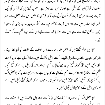
ماننسخ من آیۃ أو ننسھا نأت بخیر منھا أو مثلھا
آیت ’
‘ کے خلاف ہے کیونکہ
سنت نہ تو قرآن کے مثل ہے اور نہ اس سے بہتر ہے ۔ہم یہ کہتے ہیں کہ قرآن کی ایک
آیت جب دوسری آیت کو منسوخ کرتی ہے تو کیا قرآن کا بعض اس کے بعض سے بہتر
نأت بخیر منھا لکم أو مثلھا
ٹھہرا‘ایسا معاملہ نہیں ہے اور اس آیت کامفہوم یہ ہے ’
لکم
‘ ۔یعنی تمہارے لیے اس سے بہتر یا تمہارے لیے اس کے جیسا حکم لے کر آتے
ہیں۔
و أنزلنا الیک
۳) ابن حزمؒ لکھتے ہیں کہ بعض علماء ہمارے اس موقف کے خلاف ’
الذکر لتبین للناس ما نزل الیھم
‘ سے دلیل پکڑتے ہیں ۔ہمارا کہنایہ ہے کہ یہ آیت
بھی دلیل نہیں بنتی کیونکہ نسخ ‘بیان ہی کی ایک قسم ہے اور اس کی دلیل یہ ہے کہ نسخ ‘ایک
حکم کے ارتفاع اور دوسرے حکم کے اثبات کا بیان ہے ۔دوسری بات یہ کہ جوبعض لوگ
یہ کہتے ہیں کہ ’مُبَیّن‘ کبھی ’ناسخ‘ نہیں ہوتا ‘تویہ ایسا دعوی ہے کہ جس کی کوئی دلیل نہیں ہے
اور بغیر دلیل کے دعوی قابل قبول نہیں ۔
و اذ ابدلنا آیۃ مکان آیۃ
۴) بعض لوگ ’
‘ سے استدلال پکڑتے ہیں کہ سنت سے