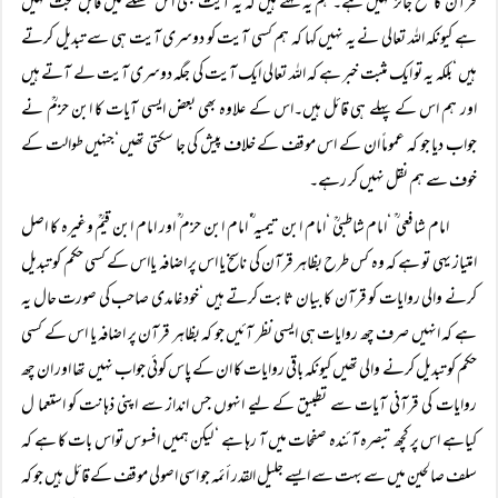
قرآن کا نسخ جائز نہیں ہے۔ ہم یہ کہتے ہیں کہ یہ آیت بھی اس مسئلے میں قابل حجت نہیں
ہے کیونکہ اللہ تعالی نے یہ نہیں کہا کہ ہم کسی آیت کو دوسری آیت ہی سے تبدیل کرتے
ہیں ‘بلکہ یہ تو ایک مثبت خبر ہے کہ اللہ تعالی ایک آیت کی جگہ دوسری آیت لے آتے ہیں
اور ہم اس کے پہلے ہی قائل ہیں۔اس کے علاوہ بھی بعض ایسی آیات کا ابن حزمؒ نے
جواب دیا جو کہ عموماً ان کے اس موقف کے خلاف پیش کی جا سکتی تھیں‘جنہیں طوالت کے
خوف سے ہم نقل نہیں کر رہے۔
امام شافعی ؒ ‘امام شاطبیؒ ‘امام ابن تیمیہ‘ؒ امام ابن حزم ؒ اور امام ابن قیمؒ وغیرہ کا اصل
امتیاز یہی تو ہے کہ وہ کس طرح بظاہر قرآن کی ناسخ یا اس پر اضافہ یااس کے کسی حکم کو تبدیل
کرنے والی روایات کو قرآن کا بیان ثابت کرتے ہیں ‘خود غامدی صاحب کی صورت حال یہ
ہے کہ انہیں صرف چھ روایات ہی ایسی نظر آئیں جو کہ بظاہر قرآن پر اضافہ یا اس کے کسی
حکم کو تبدیل کرنے والی تھیں کیونکہ باقی روایات کا ان کے پاس کوئی جواب نہیں تھا اور ان چھ
روایات کی قرآنی آیات سے تطبیق کے لیے انہوں جس انداز سے اپنی ذہانت کو استعما ل
کیاہے اس پر کچھ تبصرہ آئندہ صفحات میں آ رہا ہے ‘ لیکن ہمیں افسوس تواس بات کا ہے کہ
سلف صالحین میں سے بہت سے ایسے جلیل القدر أئمہ جو اسی اصولی موقف کے قائل ہیں جو کہ