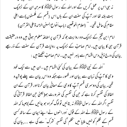
نہ ہی اس پر عمل کریں گے اور اللہ کے رسولﷺ کا مرتبہ ان کے نزدیک
بہت بلند تھا اور آپؐ کی سنت ان کے ہاں اس
قسم کے فلسفوں)سے اعلی
(
مقام کی حامل تھی۔ ‘‘
اعلام الموقعین:باب أنواع السنن الزائدۃ علی القرآن)
(
امام ابن قیمؒ کے نزدیک وہ روایت جو کہ قرآن پر اضافہ معلوم ہوتی ہیں وہ درحقیقت
قرآن ہی کا بیان ہیں۔امام صاحبؒ کے نزدیک یہ روایات قرآن کے سنت کے ذریعے
بیان کی درج ذیل دس اقسام سے باہر نہیں ہیں ۔امام صاحبؒ لکھتے ہیں
:
’’اللہ کے نبیﷺ کے بیان کی کئی اقسام ہیں ۔ان میں سے ایک خود
وحی کا آپؐ کی زبان سے بیان اور ظہور ہے جبکہ وہ اس بیان سے پہلے پوشیدہ
تھی۔بیان کی دوسری قسم آپؐ کا وحی کے معانی بیان کرنا اور قرآن کے ان
الفاظ کی تفسیر کرنا ہے کہ جن کی تفسیر کی ضرورت ہو(یعنی جن الفاظ قرآنی کی
تفسیر اگر اللہ کے رسولﷺ نہ بتائیں تو لوگ گمراہ ہو جائیں گے)جیسا کہ اللہ
کے رسولﷺ نے اللہ کے قول ’اور انہوں نے اپنے ایمان کے ساتھ کسی
قسم کے ظلم کونہیں ملایا‘میں ’ظلم‘ کی تفسیر ’شرک‘ سے کی ہے ...بیان کی