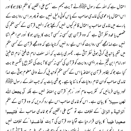
احتمال ہے کہ اللہ کے رسولﷺنے آیت تیمم سے’ مسح علی الخفین‘کا حکم نکالا ہو گا اور
اس احتمال یا دعوی کی غامدی صاحب کے پاس کوئی دلیل نہیں ہے تو پھر ہر اس روایت کے
بارے میں غامدی صاحب یہ احتمال قائم کیوں نہیں کر لیتے جو کہ انہیں قرآن کے کسی حکم کی
مخصص یا محدد نظر آتی ہے ‘ کہ وہ قرآن ہی کسی نہ کسی آیت کا بیان ہو گا ‘اور میرا علم اتنا
نہیں ہے لہذ امجھے کسی روایت کو اس لیے رد نہیں کرنا چاہیے کہ وہ مجھے قرآن کے کسی حکم
میں تغیر یا تبدیلی کرتی ہوئی نظر آتی ہے۔تیسری بات یہ کہ أئمہ سلف امام شافعیؒ ‘امام شاطبیؒ
اور امام ابن قیمؒ نے ہر ایسی روایت کو قرآن کی کسی نہ کسی کا آیت کی تشریح یا تفسیرثابت
کیا ہے جو کہ بظاہر قرآن پر اضافہ یا اس کے کسی حکم کو تبدیل کرنے والی معلوم ہوتی ہے لہذا
غامدی صاحب کو ان تمام روایات کو ماننا چاہیے۔ چوتھی بات یہ کہ جب اللہ کے رسولﷺ
أو یجعل اللہ
خود بیان فرمائیں کہ ’تغریب عام‘اور ’رجم‘ قرآن پر اضافہ نہیں ہے بلکہ ’
لھن سبیلا
‘ کا بیان ہے۔ اس کو غامدی صاحب اس لیے رد کر دیں کہ وہ قرآن کے حکم
الزانیۃ و الزانی
فتیمموا
’
‘ کے خلاف ہے تو ’مسح علی الخفین‘کو جو غامدی صاحب نے ’
صعیدا طیبا
فاغسلوا
‘ کا بیان قرار دیا ہے توکیا وہ قرآن کی آیت ’
‘کے خلاف نہیں