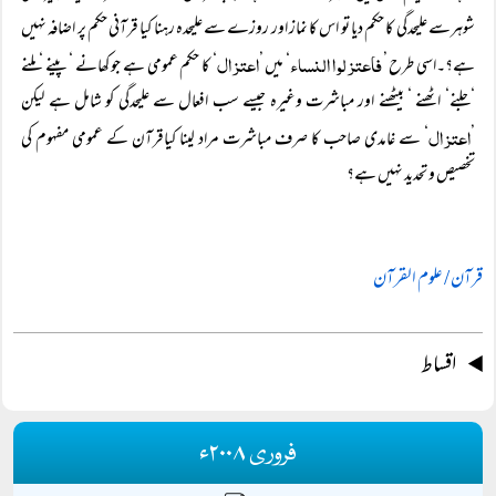
شوہرسے علیحدگی کا حکم دیا تو اس کا نماز اور روزے سے علیحدہ رہنا کیا قرآنی حکم پر اضافہ نہیں
فاعتزلوا النساء
اعتزال
ہے؟۔اسی طرح ’
‘ میں ’
‘ کا حکم عمومی ہے جو کھانے ‘ پینے ‘ ملنے
‘جلنے‘ اٹھنے ‘ بیٹھنے اور مباشرت وغیرہ جیسے سب افعال سے علیحدگی کو شامل ہے لیکن
اعتزال
’
‘ سے غامدی صاحب کا صرف مباشرت مراد لینا کیاقرآن کے عمومی مفہوم کی
تخصیص و تحدید نہیں ہے؟
قرآن / علوم القرآن
اقساط
فروری ۲۰۰۸ء