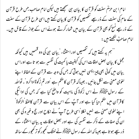
امام ابن حزمؒ سنت کو قرآن کا بیان ہی سمجھتے ہیں لیکن امام صاحب جس طرح قرآن
کے عام کی سنت کے ذریعے تخصیص کو قرآن کابیان کہتے ہیں اسی طرح قرآن کے سنت
کے ذریعے نسخ کو بھی قرآن کے بیان میں شمار کرتے ہوئے اس کے جواز کے قائل ہیں۔
امام صاحبؒ لکھتے ہیں:
’’ہم یہ کہتے ہیں کہ تخصیص اور استثناء ‘بیان ہی کی دو قسمیں ہیں کیونکہ
مجمل کا بیان بعض اوقات اس کی کیفیت یا کمیت کی تفسیر سے ہو تا ہے اور اس
بیان میں کوئی بھی چیز ایسی نہیں ہوتی کہ جس کی وجہ سے قرآن کے الفاظ اپنے
لغوی معنی سے نکل جائیں ۔جیساکہ قرآن کا حکم ہے ’اور تم زکوۃ ادا کرو‘۔تو اللہ
کے رسولﷺ نے اس زکوۃ کی ماہیت کو واضح کیا ہے کہ جس کی ادائیگی
کاقرآن میں حکم دیا گیا ہے اور آپؐ کے اس بیان سے قرآن کالفظ’الزکوۃ‘
اپنے لغوی معنی سے نہیں نکلا‘اسی طرح آپ ؐ نے نکاح اور حج وغیرہ کی بھی
ان کی صفات کے ذکر سے تفسیر کی ہے اور بعض اوقات یہ بیان استثناء کے
ذریعے ہوتا ہے جیسا کہ اللہ کے رسولﷺ نے خشک کھجور کو تر کھجور کے ساتھ