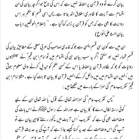
بیان کرے تو وہ قرآن پر اضافہ نہیں ہے کہ اس کی ناسخ ہو اگرچہ بیان کی ان
اقسام سے آیت کا ظاہری اطلاق اٹھ جاتا ہے۔پس اسی قسم کا حکم ہر اس
روایت کا بھی ہے کہ جس کو قرآن پر زائد کہا گیا ہے۔‘‘
اعلام الموقعین: باب
(
بیان السنۃ علی أنواع)
ان میں سے کون سی قسم ایسی ہے جو کہ غامدی صاحب کی عربی معلی کے مطابق بیان کی
قسم شمار نہیں ہو سکتی ‘اگر یہ سب بیان ہی کی اقسام ہیں تو امام ابن قیم ؒ نے سینکڑوں
روایات کو جو کہ بظاہرقرآن پراضافہ یا اس کے کسی حکم کو تبدیل کرنے والی معلوم ہوتی
ہیں‘انہیں ان اقسام میں میں داخل کر کے انہیں قرآن کا بیان ثابت کیا ہے ۔مثلا امام ابن
قیم ؒ ’تغریب عام‘ کی سزا کے بارے میں لکھتے ہیں
:
’’پس ’تغریب عام‘ کی سزااللہ تعالی کے قول ’یا اللہ تعالی ان کے لیے
کوئی رستہ نکال دے گا‘ کا بیان ہے اور اللہ کے رسولﷺ نے اس بات کی
وضاحت بھی کی ہے کہ ’تغریب‘ اس آیت میں مذکور رستے کاہی بیان ہے تو
آپ ؐ کی اس وضاحت کے بعد یہ کہنا کیسے جائز ہے کہ آپؐ کی یہ حدیث قرآن