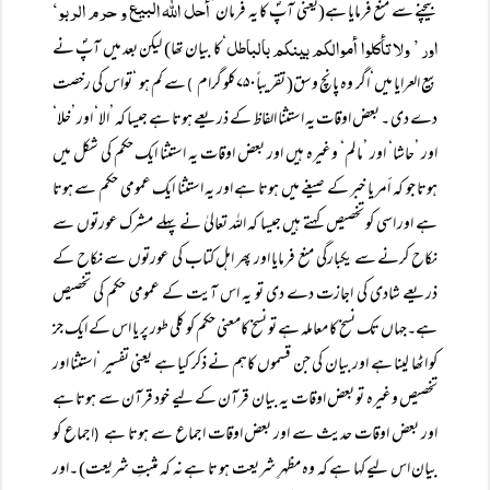
أحل اللہ البیع و حرم الربو‘
بیچنے سے منع فرمایا ہے(یعنی آپؐ کا یہ فرمان’
اور ’ ولا تأکلوا أموالکم بینکم بالباطل
‘کا بیان تھا) لیکن بعد میں آپؐ نے
بیع العرایا میں‘اگر وہ پانچ وسق( تقریباً۷۵۰کلو گرام
سے کم ہو ‘تواس کی رخصت
)
دے دی ۔ بعض اوقات یہ استثنا الفاظ کے ذریعے ہوتا ہے جیسا کہ ’الا‘ اور ’خلا‘
اور ’حاشا‘ اور ’ما لم‘ وغیرہ ہیں اور بعض اوقات یہ استثنا ایک حکم کی شکل میں
ہوتا جو کہ أمر یا خبر کے صیغے میں ہوتا ہے اور یہ استثنا ایک عمومی حکم سے ہوتا
ہے اور اسی کو تخصیص کہتے ہیں جیسا کہ اللہ تعالیٰ نے پہلے مشرک عورتوں سے
نکاح کرنے سے یکبارگی منع فرمایا اور پھر اہل کتاب کی عورتوں سے نکاح کے
ذریعے شادی کی اجازت دے دی تو یہ اس آیت کے عمومی حکم کی تخصیص
ہے۔جہاں تک نسخ کا معاملہ ہے تو نسخ کامعنی حکم کو کلی طور پر یا اس کے ایک جز
کو اٹھا لینا ہے اور بیان کی جن قسموں کاہم نے ذکر کیا ہے یعنی تفسیر ‘استثنا اور
تخصیص وغیرہ تو بعض اوقات یہ بیان قرآن کے لیے خود قرآن سے ہوتا ہے
اور بعض اوقات حدیث سے اور بعض اوقات اجماع سے ہوتا ہے
اجماع کو
(
بیان اس لیے کہا ہے کہ وہ مظہرِ شریعت ہو تا ہے نہ کہ مثبتِ شریعت) ۔اور