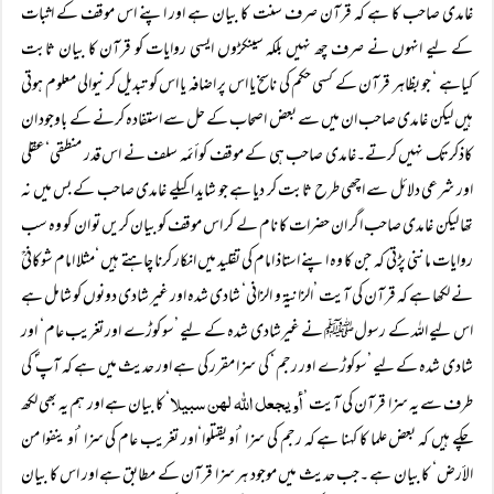
غامدی صاحب کا ہے کہ قرآن صرف سنت کا بیان ہے اور اپنے اس موقف کے اثبات
کے لیے انہوں نے صرف چھ نہیں بلکہ سینکڑوں ایسی روایات کو قرآن کا بیان ثابت
کیاہے ‘ جو بظاہر قرآن کے کسی حکم کی ناسخ یا اس پر اضافہ یا اس کو تبدیل کرنیوالی معلوم ہوتی
ہیں لیکن غامدی صاحب ان میں سے بعض اصحاب کے حل سے استفادہ کرنے کے باوجود ان
کاذکرتک نہیں کرتے۔غامدی صاحب ہی کے موقف کو أئمہ سلف نے اس قدر منطقی‘عقلی
اور شرعی دلائل سے اچھی طرح ثابت کر دیا ہے جو شاید اکیلے غامدی صاحب کے بس میں نہ
تھا لیکن غامدی صاحب اگر ان حضرات کا نام لے کر اس موقف کو بیان کریں تو ان کو وہ سب
روایات ماننی پڑتی کہ جن کا وہ اپنے استاذ امام کی تقلید میں انکار کرنا چاہتے ہیں ‘مثلا امام شوکانیؒ
نے لکھا ہے کہ قرآن کی آیت ’الزانیۃ و الزانی‘ شادی شدہ اور غیر شادی دونوں کو شامل ہے
اس لیے اللہ کے رسولﷺ نے غیرشادی شدہ کے لیے ’سو کوڑے اور تغریب عام‘ اور
شادی شدہ کے لیے ’سوکوڑے اور رجم ‘ کی سزا مقرر کی ہے اور حدیث میں ہے کہ آپ ؐ کی
أو یجعل اللہ لھن سبیلا
طرف سے یہ سزا قرآن کی آیت ’
‘ کا بیان ہے اور ہم یہ بھی لکھ
چکے ہیں کہ بعض علما کا کہنا ہے کہ رجم کی سزا ’أو یقتلوا‘اور تغریب عام کی سزا ’أو ینفوا من
الأرض‘ کا بیان ہے ۔جب حدیث میں موجود ہر سزا قرآن کے مطابق ہے اور اس کا بیان