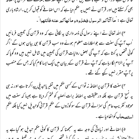
خاموش ہے اور اس کو سب مانتے ہیں ‘اسی طرح آپؐ اللہ کے بتلانے سے قرآن پر اضافہ
بھی کر سکتے ہیں اور قرآن نے ہمیں یہ حکم دیا ہے کہ اس اضافے کو قبول کریں۔ارشاد باری
ما آتاکم الرسول فخذوہ و ما نھاکم عنہ فانتھوا
تعالیٰ ہے: ’
‘۔
۳) اللہ تعالیٰ نے اپنے رسول کی ذمہ داری یہ لگائی ہے کہ وہ قرآن کی تبیین فرمائیں
‘اب آپؐ کی سنت سے جو احکامات معلوم ہوئے وہ سب قرآن کا ہی بیان ہوں گے‘ اگر
کوئی شخص یہ کہتا ہے کہ آپ ؐ کی بعض روایات قرآن کی تبیین میں شامل نہیں ہیں وہ گویا کہ
آپ ؐ پر الزام لگا رہاہے کہ آپؐ نے قرآن کے بیان میں ایک ایسا کام کیا کہ جس کے منصب
پرآپؐ مقرر نہیں کیے گئے تھے ۔
۴) سنت کا قرآن پر اضافہ نہ تو اس کے کسی حکم میں تغیر یا تبدیلی پید ا کرتا ہے اور نہ ہی
یہ نسخِ ِ قرآن ہے بلکہ درحقیقت یہ اضافہ برات أصلیہ کو ختم کر دیتا ہے جیسا کہ سنت میں
موجود’تغریب عام‘ کی سزانے قرآن کے سو کوڑوں کے حکمِ ِ قرآنی کو تبدیل نہیں کیا بلکہ حکمِ
استصحاب
کو اٹھا دیا ہے ۔
۵) اضافے اور زیادتی کی وجہ سے یہ سمجھنا کہ قرآن کا کوئی حکم تبدیل ہو گیاہے یہ