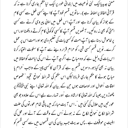
معنی جدیدیا ایک نئی نوعیت میں ابتدائی طور پر ایک نیا حکم جاری کرنا ہے نہ کہ
قرآنی الفاظ پر اضافہ ہے)۔ساتویں قسم خود آپؐ کا اپنے کسی فعل سے کسی کام
کے جواز کو بیان کرنا ہے اور آپؐ اس فعل میں اپنی پیروی کرنے سے کسی
امتی کو بھی نہ روکیں۔آٹھویں قسم آپؐ کا کسی کوکوئی کام کرتے دیکھنا اور اس
پر خاموش رہنا ہے یا آپؐ امت کو کسی بات کی تعلیم دی ہو اور امت اس پر عمل
کرے۔نویں قسم کسی شیء کو حرام قرار دینے سے آپؐ کا سکوت اختیار کرنا
اس بات کی دلیل ہے کہ وہ مباح ہے اگرچہ آپؐ نے اس کی اباحت کو الفاظ میں
بیان نہ بھی کیا ہو۔دسویں قسم یہ ہے کہ قرآن کا کسی چیز کے واجب ‘حرام یا
مباح ہونے کا حکم جاری فرمانا لیکن اس حکم کی شرائط ‘موانع ‘قیود ‘ مخصوص
اوقات ‘احوال اور اوصاف ہوں جن کے بیان کو اللہ تعالی اپنے نبیﷺ پر
چھوڑ دیں جیسا کہ اللہ تعالیٰ کا ارشاد ہے ’اور تمہارے لیے اس کے علاوہ جو بھی
عورتیں ہیں حلال کی گئی ہیں ‘۔اس آیت مبارکہ میں باقی تمام عورتوں کی حلت
شرائطِ نکاح ‘موانعِ نکاح کے نہ ہونے‘اس کے وقت کے آنے اور محل کی
اہلیت پر موقوف ہے ۔پس حدیث جب بیان کی ان قسموں میں سے کسی قسم کو