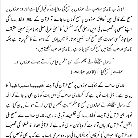
۱) جناب غامدی صاحب نے موزوں پر مسح کی روایات کو قبول کیا ہے اور وہ موزوں پر
فاغسلوا
مسح کے قائل ہیں ‘حالانکہ موزوں پر مسح کومان لیا جائے تو قرآن کے الفاظ ’
‘ کی
اپنے معنی پر قطعیت باقی نہیں رہتی‘کیونکہ ’غسل‘ کا معنی عربی معلی ہو یا عربی مبین‘حقیقت
ہو یا مجاز‘کسی صورت بھی ’مسح کرنا ‘نہیں ہوتا۔قرآن پاؤں کے دھونے کا حکم دیتا ہے جبکہ
غامدی صاحب کہتے ہیں مسح کرنا بھی جائز ہے۔غامدی صاحب لکھتے ہیں:
’’رسول ﷺ نے تیمم کے اسی حکم پر قیاس کرتے ہوئے موزوں اور
عمامے پر مسح کیا‘‘۔(قانون عبادات
)
فتییمموا صعیدا طیبا
غامدی صاحب کے نزدیک موزوں پر مسح قرآن کی آیت ’
‘ کا
بیان ہے۔ پہلی بات تو یہ ہے کہ اگرغامدی صاحب کی اس بات کو مان بھی لیا جائے کہ اللہ
کے رسول ﷺ نے موزوں پر مسح کا حکم آیتِ تیمم پر قیاس کرتے ہوئے بیان کیا ہے
فاغسلوا
توپھر بھی قرآن کی آیت ’
‘ کی قطعیت توباقی نہ رہی ۔غامدی صاحب نے ’مسح علی
الخفین‘ کو قرآن کا بیان تو ثابت کر دیا لیکن سوال تو یہ ہے کہ قرآنی الفاظ ’فاغسلوا‘ کی قطعیت
اور قرآن کا ’میزان‘ یا ’فرقان‘ ہوناکہاں با قی رہا۔دوسری بات یہ ہے کہ یہ بھی تومحض ایک