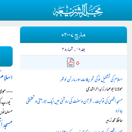
مارچ ۲۰۰۷ء
جلد ۱۸ ۔ شمارہ ۳
اسلام 
اسلام کی تشکیل نو کی تحریکات اور مارٹن لوتھر
مولانا ابوعمار زاہد الراشدی
― مولانا
مسجد أقصیٰ کی تولیت ۔ قرآن و سنت کی روشنی میں ایک تاریخی و تحقیقی
’’یورپ کی
جائزہ
مسلمانوں 
حافظ محمد زبیر
مسجد أ