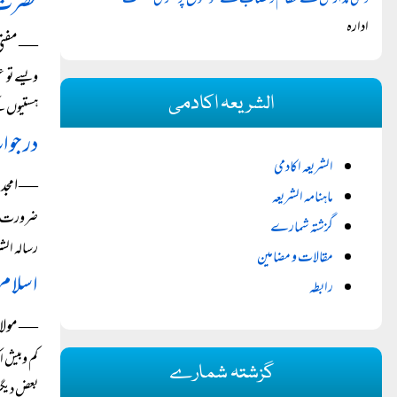
حضرت م
دینی مدارس کے نظام ونصاب کے موضوع پر فکری نشست
ادارہ
― مفتی ر
ویسے تو 
الشریعہ اکادمی
ہستیوں ک
در جو
الشریعہ اکادمی
― امجد ع
ماہنامہ الشریعہ
ضرورت سے
گزشتہ شمارے
رسالہ الشریعہ کا فروری 
مقالات و مضامین
اسلام 
رابطہ
― مولانا
کم وبیش ا
گزشتہ شمارے
بعض دیگر