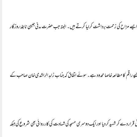
یسے مزاح کی زحمت برداشت کرلیا کرتے ہیں۔ البتہ جب حضرت مدنی جیسی نابغۂ روزگار
راقم کا مطالعہ خاصا محدود ہے۔ سوئے اتفاق کہ جناب زاہد الراشدی خان صاحب کے
نونی قرار دے کر شہید کر دیا اور ایک دوسری مسجد کی شہادت کی کارروائی بھی شروع کی جبکہ