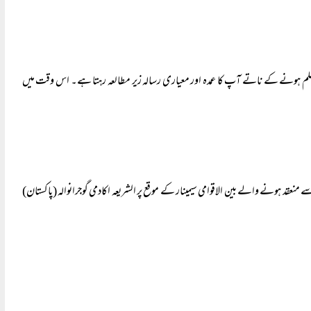
طالب علم ہونے کے ناتے آپ کا عمدہ اور معیاری رسالہ زیر مطالعہ رہتا ہے۔ اس وقت میں
ے حوالے سے منعقد ہونے والے بین الاقوامی سیمینار کے موقع پر الشریعہ اکادمی گوجرانوالہ (پاکستان)