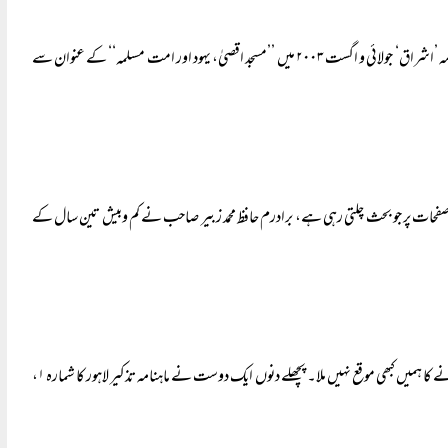
’المورد‘ کے اسسٹنٹ فیلواور ماہنامہ’ الشریعہ ‘کے مدیر جناب محمد عمار خان ناصرصاحب کی طرف سے ماہنامہ ’اشراق‘ جولائی و اگست ۲۰۰۳ میں ’’مسجد اقصیٰ، یہود اور امت مسلمہ‘‘ کے عنوان سے
۲۰۰ء اور ۲۰۰۴ء میں ’الشریعہ‘ اور ’اشراق‘ کے صفحات پر جو بحث چلتی رہی ہے، برادرم حافظ محمد زبیر صاحب نے کم وبیش تین سال کے
بھارت کے مذہبی اسکالر جناب وحید الدین خان کا نام ہم نے سنا ہوا ہے، لیکن ان کی فکر سے استفادہ کرنے کا ہمیں کبھی موقع نہیں ملا۔ پچھلے دنوں ایک دوست نے ماہنامہ تذکیر لاہور کا شمارہ ۱،