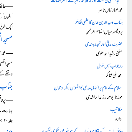
مسجد اقصیٰ کی بحث اور حافظ محمد زبیر کے اعتراضات
― حافظ م
محمد عمار خان ناصر
جناب وحید الدین خان کا علمی تفاخر
ایک طویل 
پروفیسر میاں انعام الرحمن
مسجد ا
حضرت مدنیؒ اور تجدد پسندی
― محمد ع
مفتی رشید احمد علوی
در جواب آں غزل
وقفے کے ب
امجد علی شاکر
جناب و
اسلام کے نام پر انتہا پسندی کا افسوس ناک رجحان
مولانا ابوعمار زاہد الراشدی
― پروفی
مکاتیب
ادارہ
جلد ۲۰، جنوری ۲۰۰۷ عنایت کیا۔ اس شمارے...