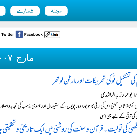
مجلہ
شمارے
مارچ ۲۰۰۷ء
کی تشکیل نو کی تحریکات اور مارٹن لوتھر
 ابوعمار زاہد الراشدی
 ’نشاۃ ثانیہ‘ یعنی اس کی ترقی کا موجودہ دور پوپوں کے استیصال اورعیسوی مذہب کی تجدید واصل
کی ترقی کے لیے بھی اسی...
قصیٰ کی تولیت ۔ قرآن و سنت کی روشنی میں ایک تاریخی و تحقیقی ج