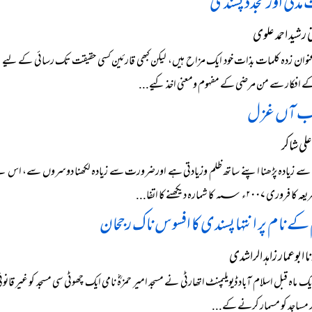
دنیؒ اور تجدد پسندی
شید احمد علوی
عنوان زدہ کلمات بذات خود ایک مزاح ہیں، لیکن کبھی قارئین کسی حقیقت تک رسائی کے لیے ا
ے افکار سے من مرضی کے مفہوم ومعنی اخذ کیے...
اب آں غزل
لی شاکر
 زیادہ پڑھنا اپنے ساتھ ظلم وزیادتی ہے اورضرورت سے زیادہ لکھنا دوسروں سے، اس لیے 
۲۰۰۷ء ؁ کا شمارہ دیکھنے کا اتفا...
کے نام پر انتہا پسندی کا افسوس ناک رجحان
 ابوعمار زاہد الراشدی
یک ماہ قبل اسلام آباد ڈیویلپمنٹ اتھارٹی نے مسجد امیر حمزہؓ نامی ایک چھوٹی سی مسجد کو غیر قا
 مساجد کو مسمار کرنے کے...