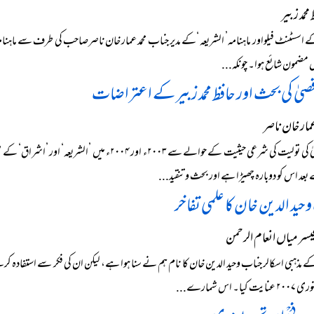
حمد زبیر
مضمون شائع ہوا۔ چونکہ...
قصیٰ کی بحث اور حافظ محمد زبیر کے اعتراضات
مار خان ناصر
مسجد اقصیٰ کی تولیت کی شرعی حیثیت کے حوالے سے ۳
عد اس کو دوبارہ چھیڑا ہے اور بحث وتنقید...
حید الدین خان کا علمی تفاخر
سر میاں انعام الرحمن