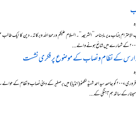
ب
ہ
جب الاحترام جناب مدیر ماہنامہ ’’الشریعہ‘‘۔ السلام علیکم ورحمۃ اللہ وبرکاتہ۔ دین کا ایک 
مدارس کے نظام ونصاب کے موضوع پر فکری نشست
ہ
۳۔ ۴۔ ۵ فروری ۲۰۰۷ کو جامعہ سید احمد شہیدؒ لکھنو (انڈیا) میں برصغیر کے دینی نصاب ونظام ک
مینار کے ساتھ ہم آہنگی کے...