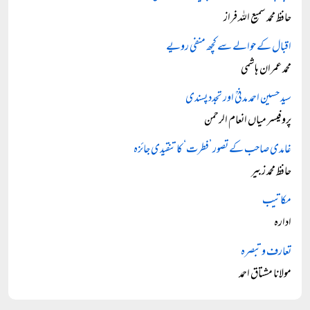
حافظ محمد سمیع اللہ فراز
اقبال کے حوالے سے کچھ منفی رویے
محمد عمران ہاشمی
سید حسین احمد مدنیؒ اور تجدد پسندی
پروفیسر میاں انعام الرحمن
غامدی صاحب کے تصور ’فطرت‘ کا تنقیدی جائزہ
حافظ محمد زبیر
مکاتیب
ادارہ
تعارف و تبصرہ
مولانا مشتاق احمد