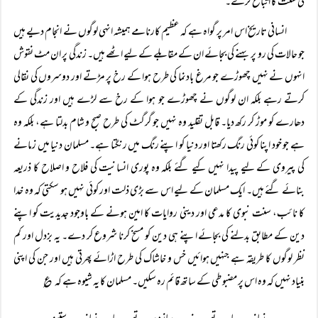
کی سنت کا اتباع کرے۔
انسانی تاریخ اس امر پر گواہ ہے کہ عظیم کارنامے ہمیشہ انہی لوگوں نے انجام دیے ہیں
جو حالات کی رو پر بہنے کی بجائے ان کے مقابلے کے لیے اٹھے ہیں۔ زندگی پر ان مٹ نقوش
انہوں نے نہیں چھوڑے جو مرغ بادنما کی طرح ہوا کے رخ پر مڑتے اور دوسروں کی نقالی
کرتے رہے بلکہ ان لوگوں نے چھوڑے جو ہوا کے رخ سے لڑے ہیں اور زندگی کے
دھارے کو موڑ کر رکھ دیا۔ قابل تقلید وہ نہیں جو گرگٹ کی طرح صبح و شام بدلتا ہے، بلکہ وہ
ہے جو خود اپنا کوئی رنگ رکھتا اور دنیا کو اپنے رنگ میں رنگتا ہے۔ مسلمان دنیا میں زمانے
کی پیروی کے لیے پیدا نہیں کیے گئے بلکہ وہ پوری انسانیت کی فلاح و اصلاح کا ذریعہ
بنائے گئے ہیں۔ ایک مسلمان کے لیے اس سے بڑی ذلت اور کوئی نہیں ہو سکتی کہ وہ خدا
کا نائب، سنت نبوی کا مدعی اور دینی روایات کا امین ہونے کے باوجود جدیدیت کو اپنے
دین کے مطابق بدلنے کی بجائے اپنے ہی دین کو مسخ کرنا شروع کر دے۔ یہ بزدل اور کم
نظر لوگوں کا طریقہ ہے جنہیں ہوائیں خس و خاشاک کی طرح اڑائے پھرتی ہیں اور جن کی اپنی
بنیاد نہیں کہ وہ اس پر مضبوطی کے ساتھ قائم رہ سکیں۔ مسلمان کا یہ شیوہ ہے کہ ؏