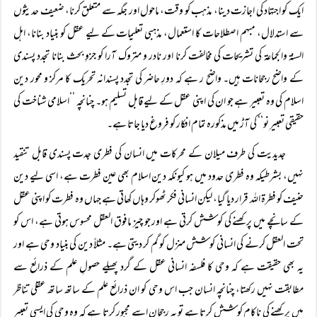
ایک کو اجتہاد کی اجازت دینا، مذہب کو وقت، ماحول اور جگہ سے متعلق کرنا، ضعیف حدیثوں
سے استدلال، مبہم اصطلاحات کا استعمال، مذہبی تعلیمات کے لیے عقل کو بنیاد بنانا، اہل
السنۃ والجماعۃ کی تشریحات کی مخالفت کرنا اور نادر و متروک آرا کو جزوِ بحث بنانا تجدد پسندی
کے واضح رجحانات ہیں۔ واضح ر ہے کہ دورِ حاضر کی تجدد پسندانہ تحریک کا مرکز و محور دین
اسلام کی وہ تعبیر ہے جو ان کی اپنی عقل کے لیے قابل تسلیم ہو۔ چنانچہ ’’اسلامی شناخت کی
حقیقی تعبیر نو‘‘ کی آڑ میں مذکورہ تمام افکار کو فروغ دیا جاتا ہے۔
جدیدیت کی طرف میلان کے محرکات میں انسان کی فطری جدت پسندی قابل تنقید
نہیں، بشرطیکہ وہ فطری حدود میں ہو کیونکہ دین اسلام بھی عین فطرت ہے، اسی لیے دین
حنیف کو فطرۃ اللہ قرار دیا گیا، لیکن انسانی فکر ٹھوکر وہاں کھاتی ہے جہاں وہ فطرت کو اپنی عقل
کے سانچے میں پرکھنے کی کوشش کرتی ہے اور جو چیز مافوق العقل محسوس ہوتی ہے، اس کو
تحت العقل کرنے کی انسانی کوشش منزل کو گم کر دیتی ہے۔ مثلاً دین کی بنیاد وحی ہے اور
یہ بھی حقیقت ہے کہ وحی کا فلسفہ انسانی عقل کے گرد پھیلے حصولِ علم کے ذرائع سے
مطابقت نہیں رکھتا، چنانچہ انسان جب اس وحی کو ان ذرائع علم کے ساتھ ساتھ عقلی تناظر
میں پرکھنے کی ناکام کوشش کرتا ہے تو یہ رجحان اسے مجبور کرتا ہے کہ وہ وحی کی ایسی تعبیر