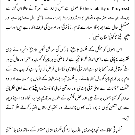
کا اصول ہے جس کی رو سے ’’ہر آنے والا دن گزرے
(Inevitability of Progress)
ہوئے دن سے بہتر ہے، انسان کا ورثہ روز بروز بڑھ رہا ہے، ماضی حال سے اچھا ہے اور
مستقبل حال سے اچھا ہوگا، ہمارے قدم لازماً ترقی اور عروج کی طرف اٹھ رہے ہیں اور اب
پیچھے ہٹنے کا کوئی امکان نہیں‘‘۔
اس اصول کو ہیگل کے فلسفۂ تاریخ، مارکس کی معاشی تعبیر تاریخ وغیرہ نے بڑی
تقویت پہنچائی ہے۔ اسی اندازِ فکر کا نتیجہ ہے کہ ماضی کی ہر چیز کو کم مایہ و حقیر اور حال کی ہر
شے کو قابل قدر سمجھا جا رہا ہے اور ترقی کا لازمی تقاضا یہ فرض کر لیا گیا ہے کہ جدیدیت کے
نام پر ہر قدیم چیز کو بدل ڈالا جائے۔ یہ فلسفہ تجدد پسند طبقہ کے اذہان پر مسلط ہے اور وہ
مختلف عنوانات سے اپنی ترقی پسندی اور روشن خیالی کا ڈھنڈورا پیٹتے ہوئے اپنی نظریاتی
حدوں کو بھی بھول جاتے ہیں اور محض فیشن کے طور پر ہر قدیم چیز پر، خواہ وہ اپنے دین
سے ہی متعلق کیوں نہ ہو، ناک بھوں چڑھاتے اور تنقیدی رجحان اختیار کرتے نظر آتے
ہیں۔
نظریاتی لحاظ سے تجدد پسندی یا ماڈرن ازم کی فکری مثال معتزلہ کے ساتھ دی جا سکتی