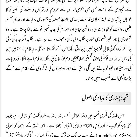
قطع نظر اس سے کہ یہ سفر شاہراہِ اسلام پر طے ہو یا پھر اسلام مخالف ٹریک پر۔ زمانی تقاضوں
سے مجبوری کے باعث کسی بھی فکری اساس سے محروم اور قرآن و سنت کی تعبیرِ نو کا
خواہاں یہ تجدد پسند طبقہ اسلامی قدامت پسندی، امتِ مسلمہ کی جمہوری روایات اور قدیم مسلم
علمی روایت کو تجدد پسندی، روشن خیالی اور اسلام کی جدید تعبیر نو سے بدلنا چاہتا ہے۔ وہ
شعوری یا پھر غیر شعوری طور پر تقلید اغیار کی دعوت دے رہا ہے۔ تقلید اگر جدید کی، کی
جائے تو وہ کوئی قابل فخر چیز نہیں بن جاتی، بلکہ اس کے نقصانات علی حالہٖ قائم رہتے ہیں جن
کی بنا پر نہ صرف قوم کی اپنی تخلیقی صلاحیتیں دم توڑ جاتی ہیں بلکہ وہ قوم اپنے افکار و روایات
کی درستی اور خود کو بدلنے میں لگی رہتی ہے اور دوسروں کی شاگردی کے مقام سے آگے
بڑھنا کبھی اسے نصیب نہیں ہوتا۔
تجدد پسندی کا بنیادی اصول
اس طبقہ کی فکری تعمیر میں دیگر عوامل کے ساتھ ساتھ وہ فکر و فلسفہ بھی شامل ہے جو ہر
نئی چیز کو خوب تر اور قابل احترام و لائق اختیار سمجھتا ہے۔ اس طبقہ کے ذہن کو مغربی
ہومیونزم
نے بہت حد تک متاثر کیا ہے جس کی اساس ’’ ناگزیر تاریخی ترقی‘‘
(Huminism)