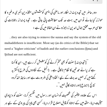
دورِ حاضر میں تجدد پسندانہ افکار اور ماضی کی ایسی کوششوں مثلاً دین اکبری وغیرہ کا
موازنہ کیا جائے تو ان میں بہت حد تک مطابقت پائی جاتی ہے۔ تجدد پسندانہ رجحانات کی
عکاسی عرب محقق جمال الدین زرابوزو نے ان الفاظ میں کی ہے:
...they are also trying to remove the sunna and say the system of the old
muhadditheen is insufficient. Most say (as do critics of the Bible) that we
"
"
need a
higher criticism
of hadith and the earlier conclusions (Ijma) and
.
Ijtihad are not sufficient
’’[تجددپسند] سنت کو بھی ختم کرنے کی کوشش کر رہے ہیں، ان کا کہنا
ہے کہ پرانے محدثین کا نظام ناکافی ہے۔
انجیل کے نقادوں کی طرح) اکثر یہ
(
کہتے ہیں کہ ہمیں حدیث کے لیے انتقادِ اعلیٰ کی ضرورت ہے اور سابقہ اخذ کردہ
نتائج
اجماع) اور اجتہاد کافی نہیں‘‘۔
(
اس کے علاوہ پیغمبر کی شخصیت کو انسان اور رسول میں تقسیم کرنا، سنت کو دنیاوی
حیثیت دینا، متقدمین کے اجتہاد کو قابل اصلاح قرار دینا، کسی بھی چیز کی پیروی کے لیے ہر