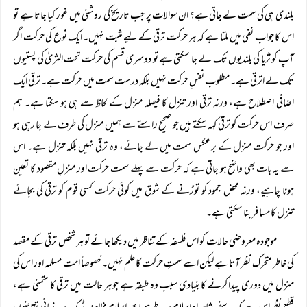
بلندی ہی کی سمت لے جاتی ہے؟ ان سوالات پر جب تاریخ کی روشنی میں غور کیا جاتا ہے تو
اس کا جواب نفی میں ملتا ہے کہ ہر حرکت ترقی کے لیے مثبت نہیں۔ ایک نوع کی حرکت اگر
آپ کو ثریا کی بلندیوں تک لے جا سکتی ہے تو دوسری قسم کی حرکت تحت الثریٰ کی پستیوں
تک لے اترتی ہے۔ مطلوب نفسِ حرکت نہیں بلکہ درست سمت میں حرکت ہے۔ ترقی ایک
اضافی اصطلاح ہے، ورنہ ترقی اور تنزل کا فیصلہ منزل کے لحاظ سے ہی ہو سکتا ہے۔ ہم
صرف اس حرکت کو ترقی کہہ سکتے ہیں جو صحیح راستے سے ہمیں منزل کی طرف لے جا رہی ہو
اور جو حرکت منزل کے برعکس سمت میں لے جائے، وہ ترقی نہیں بلکہ تنزل ہے۔ اس
سے یہ بات بھی واضح ہو جاتی ہے کہ حرکت سے پہلے سمت حرکت اور منزلِ مقصود کا تعین
ہونا چاہیے، ورنہ محض جمود کو توڑنے کے شوق میں کوئی حرکت کسی قوم کو ترقی کی بجائے
تنزل کا مسافر بنا سکتی ہے۔
موجودہ معروضی حالات کو اس فلسفہ کے تناظر میں دیکھا جائے تو ہر شخص ترقی کے مقصد
کی خاطر متحرک نظر آتا ہے لیکن اسے سمتِ حرکت کا علم نہیں۔ خصوصاً امت مسلمہ اور اس کی
منزل میں دوری پیدا کرنے کا بنیادی سبب وہ طبقہ ہے جو ہر حالت میں ترقی کا متمنی ہے،