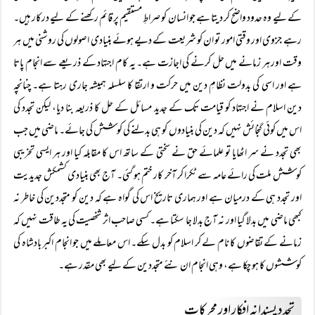
کے لیے وہ حدود واضح کر دیتا ہے جو انسان کو صراطِ مستقیم پر قائم رکھنے کے لیے درکار ہیں۔
رہے جزوی اور وقتی امور تو ان کو شریعت کے دیے ہوئے بنیادی اصولوں کی روشنی میں ہر
وقت اور ہر زمانے میں حل کرنے کی اجازت ہے۔ یہ کام اجتہاد کے ذریعے سے انجام پاتا
ہے اور اسی کی بدولت نظامِ دین میں حرکت و ارتقا کا سلسلہ ہمیشہ جاری رہتا ہے۔ چنانچہ
دین اسلام نے اجتہاد کو قیامت تک کے جدید مسائل کے حل کا ذریعہ بنا دیا، لیکن تجدد کی
اس میں کوئی گنجائش نہیں کہ دین کی بنیادوں کو ہی بدلنے کی کوشش کی جائے۔ ماضی میں جب
بھی تجدد نے سر اٹھایا تو علمائے حق نے سختی کے ساتھ اس کا مقابلہ کیا اور ہر ایسی تخریبی
کوشش ملت کی رائے عامہ سے ٹکرا کر آخر کار ختم ہو گئی۔ آج بھی بنیادی کشمکش جدیدیت
اور تجدد ہی کے درمیان ہے اور ہماری تاریخ اس کی گواہ ہے کہ دین کو متجددین کی خاطر نہ
کبھی ماضی میں بدلا گیا اور نہ آج بدلا جا سکتا ہے۔ کسی صاحب اثر شخصیت کی یہ طاقت نہیں کہ
زمانے کے تقاضوں کا نام لے کر اسلام کو بدل سکے۔ اس معاملے میں جو انجام اکبر بادشاہ کی
کوششوں کا ہو چکا ہے، وہی انجام ان نئے متجددین کے لیے بھی مقدر ہے۔
تجدد پسندانہ افکار اور محرکات