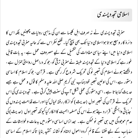
اسلامی تجدد پسندی
مغربی تجدد پسندی نے نہ صرف اہل کلیسا سے ان کی مذہبی روایات چھینیں بلکہ اس کا
دائرۂ کار وسیع ہوتا ہوا اسلامی دنیا تک بھی پہنچ گیا۔ قطع نظر اس سے کہ حالیہ مغربی تجدد پسندی
اسلامی دنیا میں اپنے سیاسی مفادات کی تکمیل کے لیے مصروفِ عمل ہے، یہ بات قابلِ
غور ہے کہ اسلامی دنیا کے تجدد پسند طبقہ نے مغربی ترقی کو، جو کہ دراصل روایتی تنزل ہے،
دیکھتے ہوئے اسلام کی تعبیرِ نو کی تحریک شروع کر رکھی ہے۔ قرآن، جو کہ اسلام کا اساسی
دستور ہے، اس کی اولین تعبیر خود جناب نبی کریم صلی اللہ علیہ وسلم کا قول و عمل ہے جسے
حدیث کہا جاتا ہے۔ اسی دستور کی عملی شکل آپ کی سنت پیش کرتی ہے۔ تجدد پسندی کی اس
تحریک نے قرآن کی تعبیرِ اول
حدیث) کو ازکارِ رفتہ خیال کیا اور اسے قدامت پسندوں کی
(
’جذباتی وابستگی‘ قرار دیتے ہوئے اس کی مسلمہ اہمیت کا انکار کیا کیونکہ تعبیرِ اول
حدیث) کی
(
عدم موجودگی میں ہی تعبیر نو ممکن ہے۔ بعد ازاں اساسی دستور میں بدعات و خواہشات کے
سدّباب کے لیے فقہا کے قائم کردہ اصولِ اجتہاد کو نشانۂ تنقید بنایا تاکہ اسلام کے اساسی