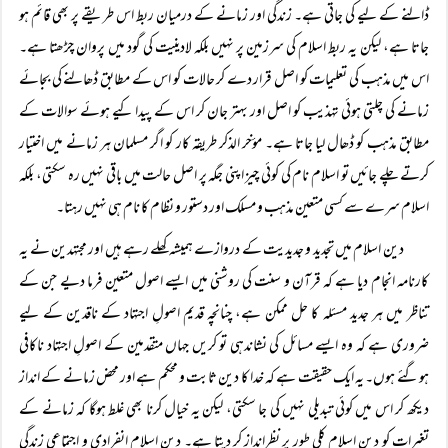
ڈالنے کے لیے کی جاتی ہے۔ زندگی اور زمانے کے درمیان ربط اس طریقے پر بھی قائم ہو
جاتا ہے، لیکن یہ ربط اسلام کی سرزمین پر نہیں بلکہ لادینیت کی گود میں پروان چڑھتا ہے۔
اس میں مذہب کی تعلیمات کو اصل قرار دے کر حالات کو اس کے مطابق ڈھالنے کی بجائے
زمانے کی چلتی ہوئی تہذیب کو اصل اور بہتر جان کر اس کے پیدا کیے ہوئے سوالات کے
مطابق مذہب کو ڈھال لیا جاتا ہے۔ مؤخر الذکر طریقہ کار کو اگر مسلمان ہر زمانے میں اختیار
کرتے چلے جائیں تو اسلام نام کی کوئی چیز اپنی جگہ پر اصل حالت میں باقی نہیں رہ سکتی، بلکہ
اسلام سرے سے کسی متعین مذہب و مسلک اور دستور و نظام کا نام ہی نہیں رہتا۔
دین اسلام میں تجدید و جدیدیت کے دروازے ہمیشہ کھلے رہے ہیں اور مجتہدین نے یہ
کارنامہ انجام دیا ہے کہ قرآن و سنت کی روشنی میں ایسے اصول متعین فرما دیے جن کے
تناظر میں ہر جدید مسئلہ کا حل ممکن ہے، چنانچہ قدیم اصولِ اجتہاد کے ناقدین کے لیے
ضروری ہے کہ وہ ایسے مسائل کی نشاندہی تو کریں جہاں متقدمین کے اصولِ اجتہاد ناکافی
ہوگئے ہوں۔ یہ ایک حقیقت ہے کہ خدا کا دین ثابت و محکم ہے اور محض زمانے کے انداز
دیکھ کر اس میں کوئی تبدیلی نہیں کی جا سکتی، لیکن یہ خیال کرنا بھی غلط ہوگا کہ زمانے کے
تغیرات کو دین اسلام کلی طور پر نظرانداز کر دیتا ہے۔ دین اسلام انفرادی و اجتماعی زندگی