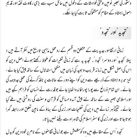
دستور کی تعبیر نو میں وقتی خواہشات کے دخول میں حائل سب سے بڑی رکاوٹ فقہ اور قدیم
اصولِ اجتہاد کے مقام کو مشکوک ثابت کیا جا سکے۔
’تجدید ‘ اور ’تجدد‘
زمانی ارتقا اور جدیدیت کے متعلق دو قسم کے ردعمل مذہبی تاریخ میں نظر آتے ہیں:
پہلا ’تجدید‘ اور دوسرا ’تجدد‘۔ تجدید یہ ہے کہ زمانی تغیرات کو ملحوظ رکھتے ہوئے اصل دین کو
اس کی اصل شکل میں زمانہ قریب و بعید کی زبان میں مکمل استدلال کے ساتھ پیش کیا جائے،
نیز تدبر و اجتہاد کے ذریعے سے دین کو اپنے دور کے حالات پر نافذ کرنے کی عملی جدوجہد کی
جائے۔ ان تمام ذرائع سے پورا پورا فائدہ اٹھایا جائے جو قدرت نے انسان کو فراہم کیے ہیں
اور اسلامی بصیرت کے ساتھ نئے پیش آمدہ مسائل کو قرآن و سنت کی روشنی میں طے کیا
جائے۔ نتیجتاً ہر زمانے میں دین کی تعلیمات اور زندگی کے بہاؤ کے مابین تعلق اور رابطہ گہرا
ہوتا جاتا ہے اور زندگی کا سفر اسلام کی شاہراہ سے ہٹنے نہیں پاتا۔
’تجدد‘ اس کے مقابلے میں وہ کوشش ہے جو زمانی تقاضوں کے نام پر خود دین کو بدل