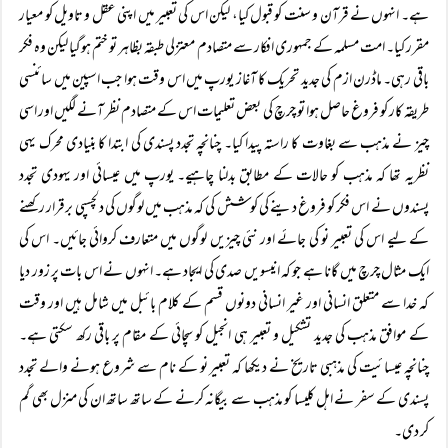
ہے۔ انہوں نے قرآن و سنت کو قبول کیا، لیکن اس کی تعبیر میں اپنی عقل و تاویل کو معیار
مقرر کیا۔ امت مسلمہ کے جمہوری افکار سے متصادم معتزلی طبقہ بظاہر تو ختم ہوگیا لیکن وہ فکر
باقی رہی۔ ماڈرن ازم کی جدید تحریک کا آغاز یورپ میں اس وقت ہوا جب اسپین میں سائنسی
طریقہ کار کو فروغ حاصل ہوا تو چرچ کی بعض تعلیمات اس کے متصادم نظر آنے لگیں اور اسی
چیز نے مذہب سے بغاوت کا راستہ پیدا کیا۔ چنانچہ تجدد پسندی کی ابتدا کا بنیادی محرک یہی
نظریہ تھا کہ مذہب کو حالات کے مطابق بدلنا چاہیے۔ یورپ میں عیسائی اور یہودی تجدد
پسندوں نے اس فکر کو فروغ دینے کی کوشش کی کہ مذہب میں لوگوں کی دلچسپی برقرار رکھنے
کے لیے اس کی تعبیر نو کی جائے اور نئی چیزیں لوگوں میں متعارف کروائی جائیں۔ اس کی
ایک مثال چرچ میں گانا ہے جو کہ انیسویں صدی کی ایجاد ہے۔ انہوں نے اس بات پر زور دیا
کہ خدا سے متعلق انسانی اور غیر انسانی دونوں قسم کے کلام بائبل میں شامل ہیں اور وقت
کے موافق مذہب کی جدید تشکیل و تعبیر ہی انجیل کو سچائی کے مقام پر باقی رکھ سکتی ہے۔
چنانچہ عیسائیت کی مذہبی تاریخ نے دیکھا کہ تعبیر نو کے نام سے شروع ہونے والے تجدد
پسندی کے سفر نے اہل کلیسا کو مذہب سے بیگانہ کرنے کے ساتھ ساتھ ان کی منزل بھی گم
کر دی۔