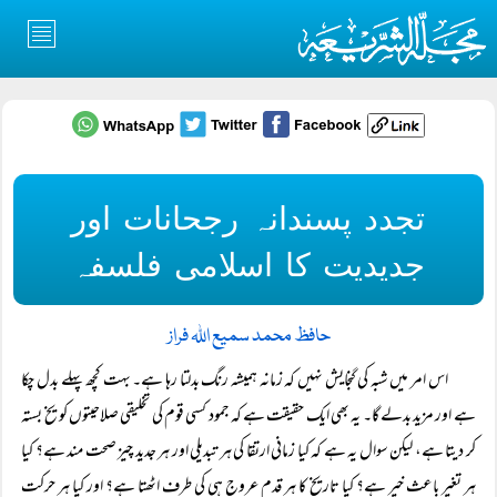
تجدد پسندانہ رجحانات اور
جدیدیت کا اسلامی فلسفہ
حافظ محمد سمیع اللہ فراز
اس امر میں شبہ کی گنجایش نہیں کہ زمانہ ہمیشہ رنگ بدلتا رہا ہے۔ بہت کچھ پہلے بدل چکا
ہے اور مزید بدلے گا۔ یہ بھی ایک حقیقت ہے کہ جمود کسی قوم کی تخلیقی صلاحیتوں کو یخ بستہ
کر دیتا ہے، لیکن سوال یہ ہے کہ کیا زمانی ارتقا کی ہر تبدیلی اور ہر جدید چیز صحت مند ہے؟ کیا
ہر تغیر باعث خیر ہے؟ کیا تاریخ کا ہر قدم عروج ہی کی طرف اٹھتا ہے؟ اور کیا ہر حرکت