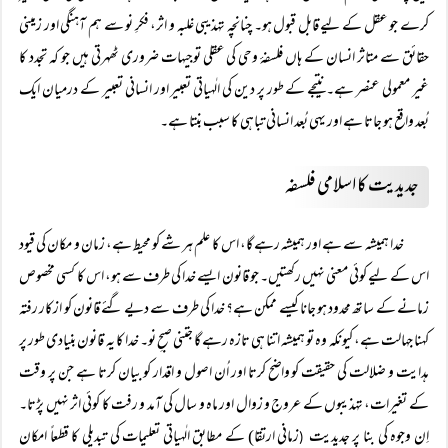
کرے جو عقل کے لیے قابل قبول ہو۔ چنانچہ تہذیبی غلبہ و اثر، فکرِ نو سے ہم آہنگی اور زمینی
حقائق سے متاثر انسان کے ہاں فلسفۂ وحی کی عقلی توجیہات ضروری ٹھہرتی ہیں جو کہ تجدد کا
غیر معمولی عنصر ہے۔ نتیجے کے طور پر دین کی الٰہیاتی تعبیر اور انسانی تعبیر کے درمیان ایک
بُعد واقع ہو جاتا ہے اور یہی بُعد انسانی تباہی کا سبب بنتا ہے۔
جدیدیت کا اسلامی فلسفہ
خدا ہمیشہ سے ہے اور ہمیشہ رہے گا، اس کا علم ہر شے کو محیط ہے، زمان و مکان کی قیود
اس کے لیے کوئی معنی نہیں رکھتیں۔ جو قانون ایسے خدا کی طرف سے ہو، اس کا کسی مخصوص
زمانے کے ساتھ محدود ہو جانا کیسے ممکن ہے؟ خدا کی طرف سے دیے گئے قانون کو ازکار رفتہ
کہنا جہالت ہے، کیونکہ وہ تو ہمیشہ اتنا ہی تازہ رہے گا جتنی صبحِ نو۔ خدا کا یہ قانون بنیادی طور پر
ہدایت و ضلالت کی حقیقت کو واضح کرتا اور اُن اصول و اقدار کو بیان کرتا ہے جن پر وقت
کے تغیرات، تہذیبوں کے عروج و زوال اور ماہ و سال کی آمد و رفت کا کوئی اثر نہیں پڑتا۔
اِن وجوہ کی بنا پر جدیدیت
زمانی ارتقا) کے مطابق الٰہیاتی تعلیمات کی تبدیلی کا قطعاً امکان
(