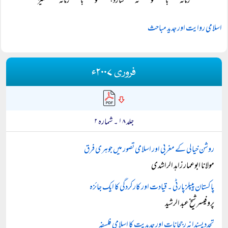
زمانہ با تو نہ سازد، تو با زمانہ ستیز
اسلامی روایت اور جدید مباحث
فروری ۲۰۰۷ء
جلد ۱۸ ۔ شمارہ ۲
روشن خیالی کے مغربی اور اسلامی تصور میں جوہری فرق
مولانا ابوعمار زاہد الراشدی
پاکستان پیپلز پارٹی ۔ قیادت اور کارکردگی کا ایک جائزہ
پروفیسر شیخ عبد الرشید
تجدد پسندانہ رجحانات اور جدیدیت کا اسلامی فلسفہ