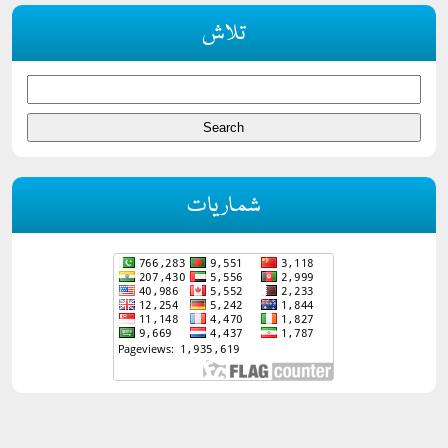
تلاش
شماریات