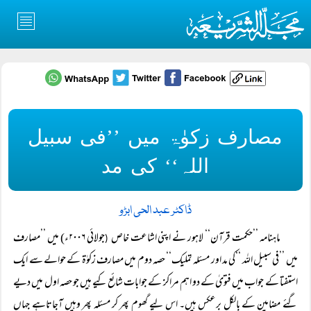
مصارف زکوٰۃ میں ’’فی سبیل
اللہ‘‘ کی مد
ڈاکٹر عبد الحی ابڑو
ماہنامہ ’’حکمت قرآن‘‘ لاہور نے اپنی اشاعت خاص
جولائی ۲۰۰۶ء) میں ’’مصارف
(
میں ’’فی سبیل اللہ ‘‘کی مد اور مسئلہ تملیک‘‘ حصہ دوم میں مصارف زکوٰۃ کے حوالے سے ایک
استفتا کے جواب میں فتویٰ کے دو اہم مراکز کے جوابات شائع کیے ہیں جو حصہ اول میں دیے
گئے مضامین کے بالکل برعکس ہیں۔ اس لیے گھوم پھر کر مسئلہ پھر وہیں آجاتاہے جہاں