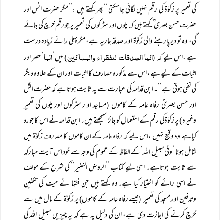
کی تعمیر پر زکوٰۃ کی رقم نہیں لگائی جاسکتی ‘‘پھر کہتے ہیں
’’مگر حضرت انس اور
:
حضرت حسن بصری ؒ کہتے ہیں کہ پلوں اور سٹرکوں کی تعمیر پر جو رقم خرچ کی جائے
گی، وہ تو دیرپا رہنے والی زکوٰۃ اور صدقہ جاریہ ہے، مگرپہلی رائے زیادہ درست
انما الصدقات للفقراء والمساکین
انما
ہے ،اس لیے کہ
) میں ’
‘ حصر اور
(
اثبات کے لیے ہے، اس سے مذکورہ مصارف کا اثبات اور ان کے علاوہ دیگر
کی نفی ہوتی ہے‘‘۔ ابن قدامہ کی عبارت سے یہ ثابت ہوتاہے کہ حضرت انسؓ
اور حسن بصریؒ رفاہ عامہ کے کاموں
مساجد او ر سٹرکوں اور پلوں کی تعمیر
(
وغیرہ) پر زکوٰۃکی رقم کے استعمال کو جائز سمجھتے ہیں۔ ابن قدامہ نے اس کا جو رد
کیاہے وہ وقیع نہیں ،اس لیے کہ رفاہ عامہ کے ان کاموں کا مصارف زکوٰۃ میں
شامل ہونا ’وفی سبیل اللہ‘ کے الفاظ کے عموم کی وجہ سے خود اس آیت مبارکہ
سے ثابت ہوتاہے۔ اسی لیے کتاب ’’الروض النضیر‘‘ کی شرح کے مولف
نے اسی رائے کو اختیار کیا ہے۔وہ کہتے ہیں جن فقہا نے میت کی تکفین
وتدفین اور مسجد کی تعمیر
جیسے رفاہ عامہ کے کاموں) پر زکوٰۃ کے مال میں سے
(
خرچ کرنے کی اجازت دی ہے، ان کی دلیل یہ ہے کہ یہ چیزیں سبیل اللہ کی