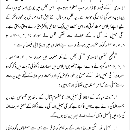
الاسلامی ‘‘ کے فیصلہ کا ذکر مناسب معلوم ہوتاہے۔ اس مجلس میں پوری اسلامی دنیا کے
چیدہ چیدہ علما کی نمائندگی موجود ہے۔یہ مجلس ہر سال نئے پیش آمدہ مسائل پر غور وفکر کے
لیے اپنے اجلاس منعقد کرتی اور اس سلسلے میں ایک اجماعی یا اکثریتی رائے دیتی رہتی ہے۔
’’فی سبیل اللہ ‘‘کی مد کے حوالے سے فقہی مجلس نے مورخہ ۲۷؍۴؍۱۴۰۸ھ تا
۸؍۵؍۱۴۰۵ھ کو مکہ مکرمہ میں ہونے والے اپنے اجلاس میں درج ذیل فیصلہ کیا ہے:
’’المجمع الفقہی الاسلامی ‘‘ کی مجلس نے مکہ مکرمہ میں مورخہ ۲۷؍ ۴؍۱۴۰۵ھ ۔
۸؍۵؍۱۴۰۵ ھ کوہونے والے اپنے آٹھویں اجلاس میں مصارف زکوٰۃ کی آیت میں ذ کر کردہ
مصرف ’’فی سبیل اللہ ‘‘ کے معنی پر غور وخوض کیا اور بحث ومباحثہ کے نتیجے میں یہ بات
سامنے آئی ہے کہ اس مسئلہ میں فقہا کی دو آرا ہیں:
۱۔آیت مبارکہ کے الفاظ ’فی سبیل اللہ‘ کا مفہوم قتال کے ساتھ ہی مخصوص ہے۔یہ
جمہورعلما کی رائے ہے لہٰذا ان کا کہنا ہے کہ ’فی سبیل اللہ‘ کی مد سے زکوٰۃ کے معنی صرف اللہ
کی راہ میں بالفعل قتال کرنے والے مجاہدین ہی ہوں گے۔
۲۔ ’سبیل اللہ ‘ نیکی اور رفاہ عامہ کے ہر کام کو شامل ہے جس سے مسلمانوں کو دینی یا