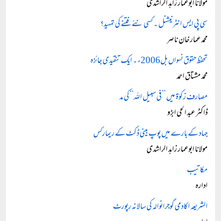
مولانا ابوعمار زاہد الراشدی
سی پی ایس انٹرنیشنل ۔ کسی نئے فتنے کی تمہید؟
محمد عمار خان ناصر
تحفظ حقوق نسواں بل2006ء ۔ ایک تنقیدی جائزہ
محمد مشتاق احمد
مصارف زکوٰۃ میں ’’فی سبیل اللہ‘‘ کی مد
ڈاکٹر عبد الحی ابڑو
جہاد کے بارے میں پوپ بینی ڈکٹ کے ریمارکس
مولانا ابوعمار زاہد الراشدی
مکاتیب
ادارہ
الشریعہ اکادمی گوجرانوالہ کی سالانہ رپورٹ