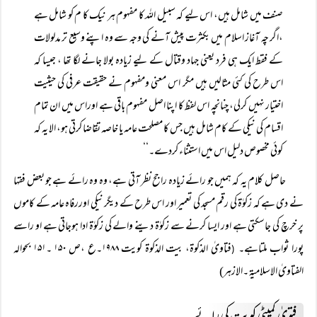
صنف میں شامل ہیں، اس لیے کہ سبیل اللہ کا مفہوم ہر نیک کا م کو شامل ہے
،اگر چہ آغاز اسلام میں بکثرت پیش آنے کی وجہ سے وہ اپنے وسیع تر مدلولات
کے فقط ایک ہی فرد یعنی جہاد وقتال کے لیے زیادہ بولا جانے لگا تھا ، جیسا کہ
اس طرح کی کئی مثالیں ہیں مگر اس معنی ومفہوم نے حقیقت عرفی کی حیثیت
اختیار نہیں کرلی، چنانچہ اس لفظ کا اپنا اصل مفہوم باقی ہے اوراس میں ان تمام
اقسام کی نیکی کے کام شامل ہیں جس کا مصلحت عامہ یا خاصہ تقاضا کرتی ہو، الا یہ کہ
کوئی مخصوص دلیل اس میں استثناء کردے۔‘‘
حاصل کلام یہ کہ ہمیں جو رائے زیادہ راجح نظر آتی ہے، وہ وہ رائے ہے جو بعض فقہا
نے دی ہے کہ زکوٰۃ کی رقم مسجد کی تعمیر اور اس طرح کے دیگر نیکی اوررفاہ عامہ کے کاموں
پر خرچ کی جاسکتی ہے اور ایسا کرنے سے زکوٰۃ دینے والے کی زکوٰۃ ادا ہوجاتی ہے او راسے
پورا ثواب ملتاہے۔
فتاویٰ الذکوۃ، بیت الذکوۃ کویت ۱۹۸۸۔ع ،ص ۱۵۰ ۔۱۵۱ بحوالہ
(
الفتاویٰ الاسلامیۃ ۔الازہر)