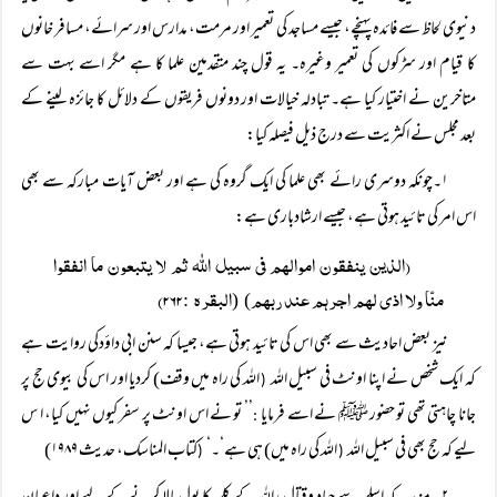
دنیوی لحاظ سے فائدہ پہنچے، جیسے مساجد کی تعمیر اور مرمت، مدارس اور سرائے، مسافر خانوں
کا قیام اور سڑکوں کی تعمیر وغیرہ۔ یہ قول چند متقدمین علما کا ہے مگر اسے بہت سے
متاخرین نے اختیار کیا ہے۔ تبادلہ خیالات اور دونوں فریقوں کے دلائل کا جائزہ لینے کے
بعد مجلس نے اکثریت سے درج ذیل فیصلہ کیا:
۱۔چونکہ دوسری رائے بھی علما کی ایک گروہ کی ہے اور بعض آیات مبارکہ سے بھی
اس امر کی تائید ہوتی ہے، جیسے ارشادباری ہے:
(الذین ینفقون اموالھم فی سبیل اللہ ثم لا یتبعون ما انفقوا
منّا ولا اذی لھم اجرہم عند ربہم
البقرہ
۲۶۲)
:
) (
نیز بعض احادیث سے بھی اس کی تائید ہوتی ہے، جیسا کہ سنن ابی داؤدکی روایت ہے
کہ ایک شخص نے اپنا اونٹ فی سبیل اللہ
اللہ کی راہ میں وقف) کردیا اور اس کی بیوی حج پر
(
جانا چاہتی تھی تو حضور ﷺ نے اسے فرمایا
’’ تو نے اس اونٹ پر سفر کیوں نہیں کیا، ا س
:
لیے کہ حج بھی فی سبیل اللہ
اللہ کی راہ میں) ہی ہے‘۔‘
کتاب المناسک، حدیث ۱۹۸۹)
(
(