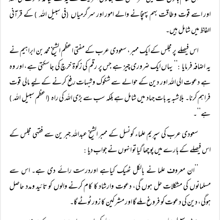
اور اسے قوت وطاقت بہم پہنچانے والے امور اور سرگرمیاں
فی سبیل اللہ
کے قرآنی
)
(
الفاظ میں شامل ہیں۔
اس فیصلے پر مجلس کے ایک ممبر، سعودی عرب کے مفتی اعظم الشیخ محمد بن ابراہیم نے
یہ اضافہ فرمایا
’’ یہاں ایک ضروری چیز ہے جس پر رقم کی زکوۃ خرچ کی جاسکتی ہے، اور وہ
:
ہے دعوت الی اللہ اور دین کے حوالے سے شکوک وشبہات رفع کرنے کے لیے مالی قوت
فراہم کرنا۔ بلاشبہ یہ بات جہاد میں شامل ہے بلکہ سب سے بڑی اللہ کی راہ
اعظم سبیل اللہ
)
(
ہے‘‘۔
سعودی عرب کی سپریم علماء کونسل کے ممبر الشیخ عبداللہ جبر ین سے فقہی مجلس کے
اس فیصلے کے بارے میں پوچھا گیا تو انہوں نے جواب دیا
:
’’ان معروف علما نے بالکل ٹھیک کیاہے اوردرست رائے دی ہے۔ اس سے
مسلمانوں کی مشکلات حل ہوں گی، دعوت وارشاد کا کام کرنے والوں کو تائید ومدد حاصل
ہوگی، دین کی دعوت کو فروغ ملے گا اور مشرکین کا زور ٹوٹے گا۔