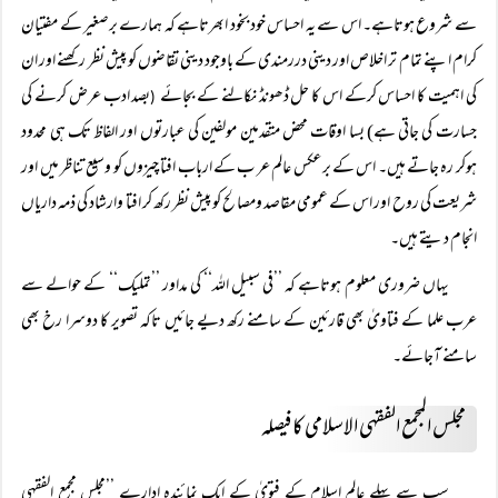
سے شروع ہوتاہے۔ اس سے یہ احساس خود بخود ابھرتاہے کہ ہمارے برصغیر کے مفتیان
کرام اپنے تمام تر اخلاص اور دینی دررمندی کے باوجود دینی تقاضوں کو پیش نظر رکھنے اور ان
کی اہمیت کا احساس کرکے اس کا حل ڈھونڈ نکالنے کے بجائے
بصد ادب عرض کرنے کی
(
جسارت کی جاتی ہے) بسا اوقات محض متقدمین مولفین کی عبارتوں اور الفاظ تک ہی محدود
ہوکر رہ جاتے ہیں۔ اس کے برعکس عالم عر ب کے ارباب افتا چیزوں کو وسیع تناظر میں اور
شریعت کی روح اور اس کے عمومی مقاصد ومصالح کو پیش نظر رکھ کر افتا وارشاد کی ذمہ داریاں
انجام دیتے ہیں۔
یہاں ضروری معلوم ہوتاہے کہ ’’فی سبیل اللہ‘‘ کی مداور ’’تملیک‘‘ کے حوالے سے
عرب علما کے فتاویٰ بھی قارئین کے سامنے رکھ دیے جائیں تاکہ تصویر کا دوسرا رخ بھی
سامنے آجائے۔
مجلس المجمع الفقہی الاسلامی کا فیصلہ
سب سے پہلے عالم اسلام کے فتویٰ کے ایک نمائندہ ادارے ’’مجلس مجمع الفقہی