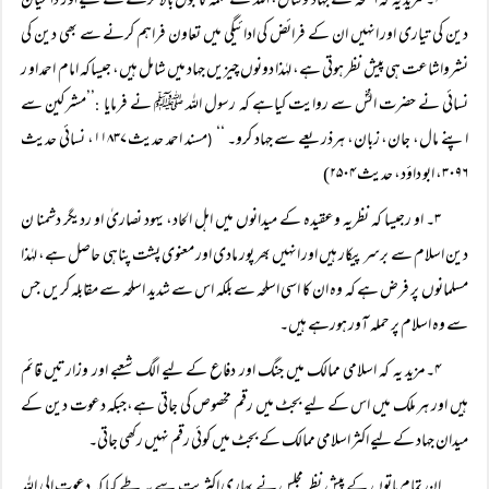
۲۔ مزید یہ کہ اسلحہ سے جہاد وقتال، اللہ کے کلمہ کا بول بالا کرنے کے لیے اور داعیان
دین کی تیاری اور انہیں ان کے فرائض کی ادائیگی میں تعاون فراہم کرنے سے بھی دین کی
نشرواشاعت ہی پیش نظر ہوتی ہے، لہٰذا دونوں چیزیں جہاد میں شامل ہیں، جیساکہ امام احمد او ر
نسائی نے حضرت انسؓ سے روایت کیاہے کہ رسول اللہ ﷺ نے فرمایا
’’مشرکین سے
:
اپنے مال، جان، زبان، ہرذریعے سے جہاد کرو۔ ‘‘
مسند احمد حدیث ۱۱۸۳۷، نسائی حدیث
(
۳۰۹۶، ابو داؤد، حدیث ۲۵۰۴)
۳۔ او رجیسا کہ نظریہ وعقیدہ کے میدانوں میں اہل الحاد، یہود نصاریٰ او ردیگر دشمنا ن
دین اسلام سے برسر پیکار ہیں اور انہیں بھر پور مادی اور معنوی پشت پناہی حاصل ہے، لہٰذا
مسلمانوں پر فرض ہے کہ وہ ان کا اسی اسلحہ سے بلکہ اس سے شدید اسلحہ سے مقابلہ کریں جس
سے وہ اسلام پر حملہ آور ہورہے ہیں۔
۴۔مزید یہ کہ اسلامی ممالک میں جنگ اور دفاع کے لیے الگ شعبے اور وزارتیں قائم
ہیں اور ہر ملک میں اس کے لیے بجٹ میں رقم مخصوص کی جاتی ہے،جبکہ دعوت دین کے
میدان جہاد کے لیے اکثر اسلامی ممالک کے بجٹ میں کوئی رقم نہیں رکھی جاتی۔
ان تمام باتوں کے پیش نظر مجلس نے بھاری اکثریت سے یہ طے کیا کہ دعوت الی اللہ