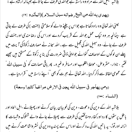
بلاشبہ سبیل اللہ سے مراد وہ راستہ ہے جو اللہ کی طرف لے جاتاہے جیساکہ ارشاد ہے:
(یھدی بہ اللہ من اتبع رضوانہ سبل السلام
المائدہ
۱۶)
:
)(
یعنی اللہ تعالیٰ وہ راہ دکھاتاہے جو اس پر چلنے والے کو سلامتی
جنت
کی طرف لے جاتی
)
(
ہے ،چنانچہ ہر وہ نیک عمل جو اللہ کے قریب کردے اور اس کی رضا مندی اور جنت کی
طرف لے جائے، وہ سبیل اللہ کی قبیل سے ہے۔ اللہ سبحانہ نے مصارف زکوٰۃ کی آیت میں
پہلے ان لوگوں کے اوصاف گنوائے جو اپنی ذاتی ضرورت کی بنا پر زکوٰۃ کے مستحق ہیں جیسے
فی سبیل اللہ
فقیر ، نادار، مقروض، مولفۃ القلوب اور مسافر وغیرہ۔ پھر باقی مصارف کو ’
‘
کے عمومی الفاظ سے ذکر کردیا ۔اللہ تعالیٰ نے ہجرت کو بھی ’’اپنے راستہ میں ‘‘قرار دیا ہے۔
(ومن یھاجر فی سبیل اللہ یجد فی الارض مراغما کثیرا وسعۃ
)
النساء
۱۰۰)
:
(
بلاشبہ اللہ کے دین کی دعوت، دین کی خوبیان بیان کرنے اورپھیلانے، اہل الحاد اور
باطل پرستوں کا رد اور کفار ومنافقین کی طرف سے پھیلائے جانے والے شکوک وشبہات کا
ازالہ اورتوڑ، یہ باتیں اللہ کی مدد کرنے اوراس کے پسندیدہ دین کی نشرواشاعت کرنے میں