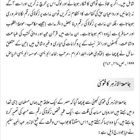
شامل ہیں۔ اگر یہ محاذ بے توجہی کا شکار ہوجائے اور لوگ اس پر خرچ نہ کریں اور اسے آگے
نہ بڑھائیں او رداعیان حق کی کفالت کا انتظام نہ کریں تو ان مدّات پر زکوٰۃ کی رقم لگانا ضروری
ہوجاتاہے ،بلکہ ان مدّات پر زکوٰۃ کی رقم دینا بعض دیگر مدات
جیسے مکاتب، مولفۃ القلوب
(
اور مسافر) سے زیادہ اہم ہوجاتاہے۔ ان مدات میں قرآن مجید اور دینی کتب کی طباعت
واشاعت، کیسٹوں اور انٹر نیٹ کے پروگرامات کی تیاری وغیرہ شامل ہیں
جن کے متعلق
(
سائل نے پوچھا ہے
فتاویٰ علماء البلد الحرام ،مرتب
خالد الجریسی ،موسسہ الجریسی الریاض
:
(
۱۹۹۹۔ص۲۶۷۔۲۷۲)
جامعۃ الازہر کا فتویٰ
جامعۃ الازہر کی فتویٰ کمیٹی سے پوچھا گیا کہ مصر کے ایک علاقہ میں جہاں مسلمان بڑی تعدا
د میں بستے ہیں اوروہاں مساجد کی قلت ہے، ایک مخیر شخص زکوٰۃ کی رقم سے مسجد کی تعمیر کرنا
چاہتے ہیں، کیا وہ ایسا کرسکتے ہیں؟ اس استفتا کا جواب اس وقت کے شیخ الازہر عبد المجید سلیم
نے دیا جو درج ذیل ہے: