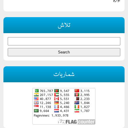
ادارہ
تلاش
شماریات