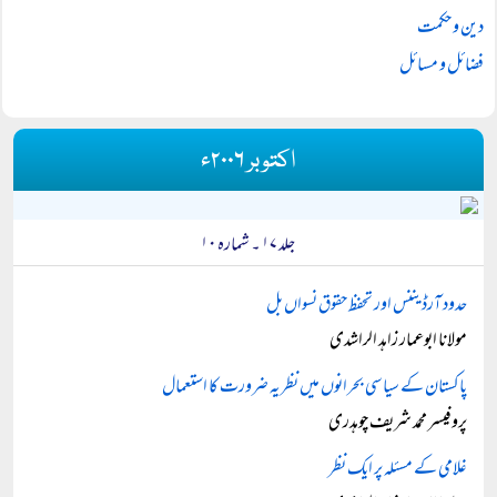
دین و حکمت
فضائل و مسائل
اکتوبر ۲۰۰۶ء
جلد ۱۷ ۔ شمارہ ۱۰
حدود آرڈیننس اور تحفظ حقوق نسواں بل
مولانا ابوعمار زاہد الراشدی
پاکستان کے سیاسی بحرانوں میں نظریہ ضرورت کا استعمال
پروفیسر محمد شریف چوہدری
غلامی کے مسئلہ پر ایک نظر