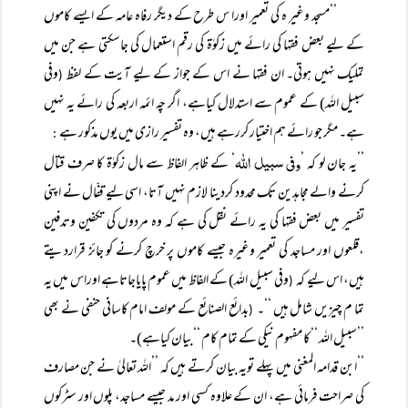
’’مسجد وغیر ہ کی تعمیر اورا س طرح کے دیگر رفاہ عامہ کے ایسے کاموں
کے لیے بعض فقہا کی رائے میں زکوٰۃ کی رقم استعمال کی جاسکتی ہے جن میں
تملیک نہیں ہوتی۔ ان فقہا نے اس کے جواز کے لیے آیت کے لفظ
وفی
(
سبیل اللہ) کے عموم سے استدلال کیاہے، اگر چہ ائمہ اربعہ کی رائے یہ نہیں
ہے۔ مگر جو رائے ہم اختیار کررہے ہیں، وہ تفسیر رازی میں یوں مذکور ہے
:
وفی سبیل اللہ
’’یہ جان لو کہ ’
‘ کے ظاہر الفاظ سے مال زکوٰۃ کا صرف قتال
کرنے والے مجاہدین تک محدود کردینا لازم نہیں آتا، اسی لیے قفّال نے اپنی
تفسیر میں بعض فقہا کی یہ رائے نقل کی ہے کہ وہ مردوں کی تکفین وتدفین
،قلعوں اور مساجد کی تعمیر وغیرہ جیسے کاموں پر خرچ کرنے کو جائز قراردیتے
ہیں، اس لیے کہ
وفی سبیل اللہ) کے الفاظ میں عموم پایاجاتاہے اوراس میں یہ
(
تما م چیزیں شامل ہیں ‘‘۔
بدائع الصنائع کے مولف امام کاسانی حنفی نے بھی
(
’’سبیل اللہ ‘‘کا مفہوم نیکی کے تمام کام ‘‘بیان کیاہے)۔
’’ابن قدامہ المغنی میں پہلے تویہ بیان کرتے ہیں کہ ’’اللہ تعالیٰ نے جن مصارف
کی صراحت فرمائی ہے، ان کے علاوہ کسی اور مد جیسے مساجد، پلوں اور سٹرکوں