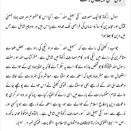
فتویٰ کمیٹی کویت کی رائے
سوال
زکوٰۃ کا ایک مصرف ’’فی سبیل اللہ‘‘ہے ، کیا اس کا مفہو م صر ف جہاد بمعنی
:
قتال اور مجاہدین کو سازو سامان کی فراہمی تک محدود ہے یا اس میں ہر وہ چیز شامل ہے جس
میں دین کا بھلا ہو؟
جواب: کمیٹی کی رائے ہے کہ ’’سبیل اللہ ‘‘سے مراد نیکی کی راہ ہے۔ بعض علماے
متاخرین کی رائے میں نیکی کا ہر کام مصارف زکوٰۃ میں شامل ہے، مگر کتاب اللہ او رسنت
رسول اللہ ﷺ کا جو شخص جائزہ لے گا، اسے یہ نظر آئے گا کہ یہ لفظ جہاد ہی کے حوالے سے
استعمال ہوا ہے مگر جہاد جیسا کہ اسلحہ سے ہو سکتا ہے، معاشرہ کی ضرورت کے لحاظ سے
دعوت الی اللہ کے ذریعے بھی ہوسکتاہے۔ فتویٰ کمیٹی نے اس حوالے سے پوچھے جانے
والے تمام استفسارات کے بارے میں اسی رائے کو اختیار کیاہے، چنانچہ ہر وہ سرگرمی جو
دعوت دین یا دفاع اسلام کے حوالے سے ہو، چاہے اسلحہ کے ذریعے سے ہو یاکسی اور
ذریعے سے، وہ ’’فی سبیل اللہ ‘‘ اور مصارف زکوٰۃ میں شامل ہے۔
فتاویٰ الزکوٰۃ حوالہ مذکورہ
(
،ص ۱۶۰ لجنۃ الفتویٰ وزارۃ الاوقاف والشوؤن الاسلامیۃ ،الکویت ،فتویٰ نمبر ۸؍ ۸۲)۔