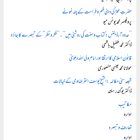
حضرت عمرؓ کی دینی فہم و فراست کے چند نمونے
پروفیسر محمد یونس میو
’’حدود آرڈیننس: کتاب وسنت کی روشنی میں‘‘ ۔ ’’فکر و نظر‘‘ کے تبصرے کا جائزہ
ڈاکٹر محمد طفیل ہاشمی
قانون اسلامی کا ارتقا اور امام ولی اللہ دہلویؒ
مولانا محمد عیسٰی منصوری
شیعہ سنی مکالمہ :الشیخ یوسف القرضاوی کے خیالات
ڈاکٹر یوگندر سکند
مکاتیب
ادارہ
تعارف و تبصرہ
ادارہ