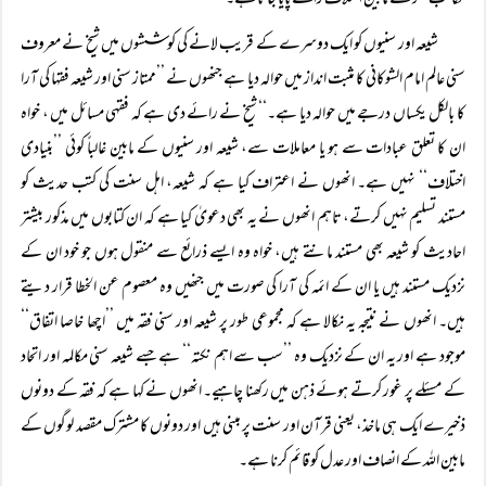
مکاتب فکر کے مابین اختلاف رائے پایا جاتا ہے۔
شیعہ اور سنیوں کو ایک دوسرے کے قریب لانے کی کوششوں میں شیخ نے معروف
سنی عالم امام الشوکانی کا مثبت انداز میں حوالہ دیا ہے جنھوں نے ’’ممتاز سنی اور شیعہ فقہا کی آرا
کا بالکل یکساں درجے میں حوالہ دیا ہے۔‘‘ شیخ نے رائے دی ہے کہ فقہی مسائل میں ، خواہ
ان کا تعلق عبادات سے ہو یا معاملات سے، شیعہ اور سنیوں کے مابین غالباً کوئی ’’بنیادی
اختلاف‘‘ نہیں ہے۔ انھوں نے اعتراف کیا ہے کہ شیعہ، اہل سنت کی کتب حدیث کو
مستند تسلیم نہیں کرتے، تاہم انھوں نے یہ بھی دعویٰ کیا ہے کہ ان کتابوں میں مذکور بیشتر
احادیث کو شیعہ بھی مستند مانتے ہیں، خواہ وہ ایسے ذرائع سے منقول ہوں جو خود ان کے
نزدیک مستند ہیں یا ان کے ائمہ کی آرا کی صورت میں جنھیں وہ معصوم عن الخطا قرار دیتے
ہیں۔ انھوں نے نتیجہ یہ نکالا ہے کہ مجموعی طور پر شیعہ اور سنی فقہ میں ’’اچھا خاصا اتفاق‘‘
موجود ہے اور یہ ان کے نزدیک وہ ’’سب سے اہم نکتہ‘‘ ہے جسے شیعہ سنی مکالمہ اور اتحاد
کے مسئلے پر غور کرتے ہوئے ذہن میں رکھنا چاہیے۔ انھوں نے کہا ہے کہ فقہ کے دونوں
ذخیرے ایک ہی ماخذ، یعنی قرآن اور سنت پر مبنی ہیں اور دونوں کا مشترک مقصد لوگوں کے
مابین اللہ کے انصاف اور عدل کو قائم کرنا ہے۔