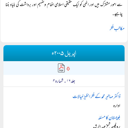
سے امور مشترک ہیں اور انھی کو ایک حقیقی اسلامی افہام وتفہیم اور برداشت کی بنیاد بننا
چاہیے۔
مکاتب فکر
اپریل ۲۰۰۵ء
جلد ۱۶ ۔ شمارہ ۴
ڈاکٹر مہاتیر محمد کے فکر انگیز خیالات
ادارہ
بلوچستان کا مسئلہ
پروفیسر شیخ عبد الرشید