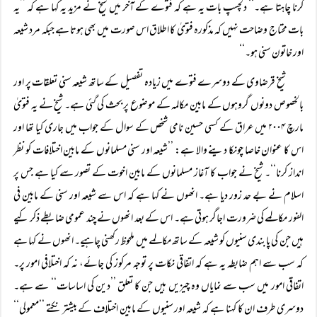
کرنا چاہتا ہے۔‘‘ دلچسپ بات یہ ہے کہ فتوے کے آخر میں شیخ نے مزید یہ کہا ہے کہ ’’یہ
بات محتاج وضاحت نہیں کہ مذکورہ فتویٰ کا اطلاق اس صورت میں بھی ہوتا ہے جبکہ مرد شیعہ
اور خاتون سنی ہو۔‘‘
شیخ قرضاوی کے دوسرے فتوے میں زیادہ تفصیل کے ساتھ شیعہ سنی تعلقات پر اور
بالخصوص دونوں گروہوں کے مابین مکالمہ کے موضوع پر بحث کی گئی ہے۔ شیخ نے یہ فتویٰ
مارچ ۲۰۰۴ میں عراق کے کسی حسین نامی شخص کے سوال کے جواب میں جاری کیا تھا اور
اس کا عنوان خاصا چونکا دینے والا ہے: ’’شیعہ اور سنی مسلمانوں کے مابین اختلافات کو نظر
انداز کرنا‘‘۔ شیخ نے جواب کا آغاز مسلمانوں کے مابین اخوت کے تصور سے کیا ہے جس پر
اسلام نے بے حد زور دیا ہے۔ انھوں نے کہا ہے کہ اس سے شیعہ اور سنی کے مابین فی
الفور مکالمے کی ضرورت اجاگر ہوتی ہے۔ اس کے بعد انھوں نے چند عمومی ضابطے ذکر کیے
ہیں جن کی پابندی سنیوں کو شیعہ کے ساتھ مکالمے میں ملحوظ رکھنی چاہیے۔ انھوں نے کہا ہے
کہ سب سے اہم ضابطہ یہ ہے کہ اتفاقی نکات پر توجہ مرکوز کی جائے، نہ کہ اختلافی امور پر۔
اتفاقی امور میں سب سے نمایاں وہ چیزیں ہیں جن کا تعلق ’’دین کی اساسات‘‘ سے ہے۔
دوسری طرف ان کا کہنا ہے کہ شیعہ اور سنیوں کے مابین اختلاف کے بیشتر نکتے ’’معمولی‘‘