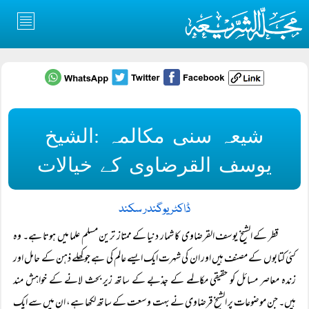
شیعہ سنی مکالمہ :الشیخ
یوسف القرضاوی کے خیالات
ڈاکٹر یوگندر سکند
قطر کے الشیخ یوسف القرضاوی کا شمار دنیا کے ممتاز ترین مسلم علما میں ہوتا ہے۔ وہ
کئی کتابوں کے مصنف ہیں اور ان کی شہرت ایک ایسے عالم کی ہے جو کھلے ذہن کے حامل اور
زندہ معاصر مسائل کو حقیقی مکالمے کے جذبے کے ساتھ زیر بحث لانے کے خواہش مند
ہیں۔ جن موضوعات پر الشیخ قرضاوی نے بہت وسعت کے ساتھ لکھا ہے، ان میں سے ایک