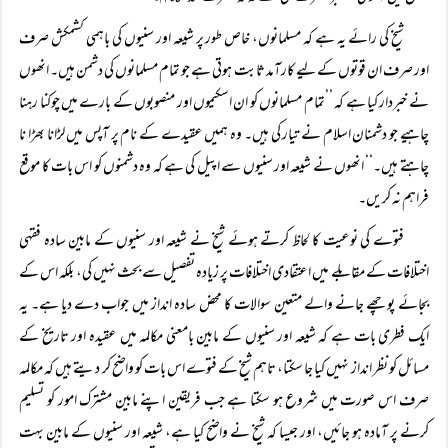
شیخ کی رائے یہ ہے کہ مسلمانوں، خاص طور پر شیعہ اور سنیوں کی باہمی کشمکش صرف
اور صرف ان قوتوں کے لیے کارآمد ثابت ہوتی ہے جو تمام مسلمانوں کی دشمن ہیں۔ انھوں
نے خبردار کیا ہے کہ ’’تمام مسلمانوں کو ان اسکیموں اور منصوبوں کے بارے میں چوکنا رہنا
چاہیے جو دشمنان اسلام نے تیار کی ہیں۔ وہ ہمیں عقیدے کے نام پر آپس میں لڑانا بھڑا نا
چاہتے ہیں۔‘‘ انھوں نے شیعہ اور سنیوں سے اپیل کی ہے کہ وہ دشمنوں کو اس بات کا موقع
فراہم نہ کریں۔
فتوے کی نوعیت کا لحاظ کرتے ہوئے شیخ نے شیعہ اور سنیوں کے مابین سادہ فقہی
اختلافات کے مقابلے میں اعتقادی اختلافات پر زیادہ تفصیل سے بحث نہیں کی، بلکہ اس کے
بجائے پوچھے جانے والے متعین سوالات کا محض سادہ انداز میں جواب دے دیا ہے۔ یہ
ایک فطری بات ہے کہ شیعہ اور سنیوں کے مابین بامعنی مکالمہ میں عقیدہ اور تاریخ کے
مسائل کو نظر انداز نہیں کیا جا سکتا، تاہم شیخ کے فتوے اس بات کو واضح کر دیتے ہیں کہ مکالمہ
صرف اس صورت میں شروع ہو سکتا ہے جب فریقین اپنے مابین مشترک امور کو تسلیم
کرنے پر آمادہ ہو جائیں، اور جیسا کہ شیخ نے واضح کیا ہے، شیعہ اور سنیوں کے مابین بہت