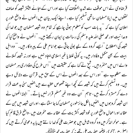
قرضاوی نے اس موقف سے شدید اختلاف کیا ہے اور اس کے بجائے بیشتر شیعہ کو صاف
لفظوں میں اپنا مسلمان ساتھی تسلیم کیا ہے۔ اپنے ایک بیان میں انھوں نے واضح طور پر
اعلان کیا ہے کہ ’’یہ بات سب کو معلوم ہونی چاہیے کہ تمام وہ شیعہ مسلمان ہیں جو خدا کی
وحدانیت اور محمد صلی اللہ علیہ وسلم کی رسالت پر ایمان رکھتے ہیں۔‘‘ انھوں نے واضح کیا کہ
شیعہ کی اصطلاح ’’ایسے گروہ کے لیے بولی جاتی ہے جو امام علی کے پیروکار ہیں۔‘‘ وہ اہل
بیت کے بھی مکمل وفادار ہیں۔ یہ کوئی غلط یا غیر اسلامی ایجاد نہیں ہے اور نہ شیعہ کہلانے
والے اس میں منفرد ہیں۔ شیخ نے کہا ہے کہ حقیقت میں ’’اس طرح کی وفاداری ہر مسلمان
سے مطلوب ہے‘‘ اور اس کے بعد انھوں نے اس کے حق میں قرآن سے دلائل دیے
ہیں۔ وہ تسلیم کرتے ہیں کہ شیعہ کے کچھ اپنے مخصوص عقیدے ہیں جنھیں سنی بدعت قرار
دے کر مسترد کرتے ہیں، تاہم ’’ان سے وہ غیر مسلم قرار نہیں پاتے۔‘‘ البتہ انھوں نے
ان شیعہ گروہوں میں جنھیں بالکل جائز طور پر مسلمان کہا جا سکتا ہے، اور ان شیعہ میں جن کے
عقائد اور اعمال واضح طور پر خود شیعہ اکثریت کے عقائد سے منحرف ہیں، واضح فرق قائم کیا
ہے۔ موخر الذکر میں وہ گروہ شامل ہیں جو حضرت علی کو خدا مانتے ہیں یا یہ دعویٰ کرتے ہیں کہ
اصل میں آخری پیغمبر حضرت علی تھے نہ کہ حضرت محمد ﷺ۔