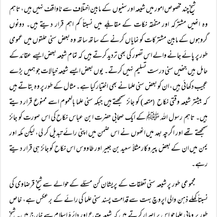
شیخ چند مخصوص امور میں شیعہ اور سنیوں کے مابین اختلاف سے ناواقف نہیں ہیں، تاہم
وہ انھیں مشترکہ اور متفقہ نکات کے مقابلے میں نسبتاً کم اہم قرار دیتے ہیں۔ دونوں
گروہوں کے مابین مشترکات کو نمایاں کرنے کے ساتھ ساتھ وہ بعض سنی حلقوں میں عمومی
طور پر پائے جانے والے اس تصور کی بھی تردید کرتے ہیں کہ تمام شیعہ بعض ایسے عقائد کے
حامل ہیں جنھیں سنی درست تسلیم نہیں کرتے۔ یوں بعض ایسے شیعہ خیالات جو ہمیں بڑے
عجیب دکھائی ہیں، ان کو بعض سنی علما نے بھی اختیار کیا ہے۔ مثال کے طور پر وہ بتاتے ہیں
کہ بیشتر شیعہ وقتی نکاح
متعہ) کو جائز سمجھتے ہیں جبکہ سنی علما بالعموم اسے ممنوع قرار دیتے
(
ہیں۔ تاہم رسول اللہ ﷺ کے ایک صحابی حضرت ابن عباس نکاح کی اس صورت کو جائز
سمجھتے تھے اور اگرچہ بعد میں انھوں نے اس ضمن میں اپنی رائے تبدیل کر لی، لیکن مکہ اور
یمن میں ان کے بعض پیروکار مثلاً سعید بن جبیر اور طاووس اس نکاح کو جائز ہی قرار دیتے
رہے۔
مجموعی طور پر شیعہ سنی تعلقات کے پریشان کن مسئلے کے حوالے سے شیخ قرضاوی کی
نسبتاً کھلے ذہن والی اپروچ بہت سے قدامت پسند سنی علما کی رائے کے برعکس ہے، خاص
طور پر وہابی علما جو اس پر اصرار کرتے ہیں کہ شیعہ مبتدع اور دائرۂ اسلام سے خارج ہیں۔ شیخ