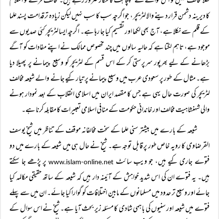
کھلا مخالف نہیں تو اس حوالے سے ہچکچاہٹ کا شکار ضرور رہے ہیں۔ مخالف فرقے کو اسلام
کا دیرینہ دشمن قرار دینے والا لٹریچر، جو اگرچہ سب کا سب نہیں لیکن زیادہ تر قدامت پسند علما
کے قلم سے نکلا ہے، آج بھی لکھا اور تقسیم کیا جا رہا ہے۔ اگرچہ ایسا لٹریچر کئی صدیوں سے
موجود ہے، تاہم لگتا ہے کہ حالیہ سالوں میں چند مخصوص ممالک نے اپنے مفادات کو آگے
بڑھانے کے لیے بھرپور سرپرستی کر کے اس قسم کے لٹریچر کو وسیع پیمانے پر پھیلا دیا
ہے۔ مثال کے طور پر سعودی عرب میں وسیع پیمانے پر تیار کیے جانے والے شیعہ مخالف
لٹریچر کی صورت حال یہی ہے جس کا مقصد ایران میں اسلامی انقلاب کے بعد نمودار ہونے
والی شہنشاہیت مخالف اور خاندانی حکومت کے منافی اسلامی تعبیرات کا مقابلہ کرنا ہے۔
شیعہ کے بارے میں بیشتر سنی علما کے سخت مخالفانہ موقف کے تناظر میں شیخ یوسف
القرضاوی کا رویہ خاص طور پر قابل توجہ ہے۔ شیخ نے حال ہی میں شیعہ کے بارے میں دو
فتوے جاری کیے ہیں، جو ویب سائٹ
پر پڑھے جا سکتے
www.islam-online.net
ہیں۔ یہ فتوے ان کی اس شدید خواہش کے آئینہ دار ہیں کہ شیعہ کے ساتھ حقیقی مکالمہ کیا
جائے اور وسیع تر حدود میں مسلمانوں کے مابین اختلافات کو گوارا کیا جائے۔ ان میں سے پہلے
فتوے میں شیعہ اور سنیوں کی باہمی شادی کا مسئلہ زیر بحث آیا ہے۔ شیخ نے اس سوال کے