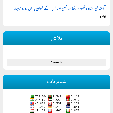
’’اجتماعی اجتہاد: تصور، ارتقا اور عملی صورتیں‘‘ کے عنوان پر تین روزہ سیمینار
ادارہ
تلاش
شماریات