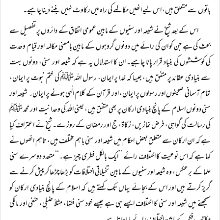
باتوں سے متعلق ہیں، اس لیے انھیں مکالمے کی راہ میں رکاوٹ نہیں بننے دینا چاہیے۔
اس کے بعد شیخ نے شیعہ اور سنیوں کے مابین عمومی اتفاق کے دائروں پر تفصیل سے
بحث کی ہے جن کو ان کی رائے میں دونوں گروہوں کے مابین بامعنی مکالمہ اور قیام وحدت
کی کوششوں کی بنیاد قرار پانا چاہیے۔ ان کا استدلال یہ ہے کہ شیعہ اور سنی، دونوں بہت
سے بنیادی عقائد پر متفق ہیں، جیسا کہ خدا پر ایمان، رسول اللہ ﷺ کی ختم نبوت پر ایمان،
تمام آسمانی صحیفوں اور رسولوں پر ایمان، اور قرآن کے کلام الٰہی ہونے پر ایمان۔ شیعہ اور
سنی دونوں اسلام کے پانچ بنیادی ارکان پر بھی متفق ہیں، یعنی اللہ کی وحدانیت اور محمد ﷺ
کی رسالت کی گواہی، فرض نمازیں، زکاۃ، حج اور رمضان کے روزے۔ شیخ نے اعتراف کیا
ہے کہ ان ارکان سے متعلق بعض احکام میں شیعہ اور سنی باہم مختلف ہیں، تاہم انھوں نے
کہا ہے کہ اس نوعیت کا اختلاف رائے ’’ایک بالکل فطری چیز ہے۔‘‘ متعدد دوسرے سنی
علما کے برعکس، وہ شیعہ اور سنیوں کے مابین تخیلاتی اختلافات کو بڑھا چڑھا کر پیش کرنے سے
گریز کرتے ہیں اور اس کے بجائے یہاں تک کہتے ہیں کہ اسلام کے پانچ بنیادی ارکان کو
سمجھنے میں شیعہ اور سنی کا اختلاف ایسے ہی ہے جیسے خود سنی فقہا، مثلاً حنبلی، حنفی اور مالکی