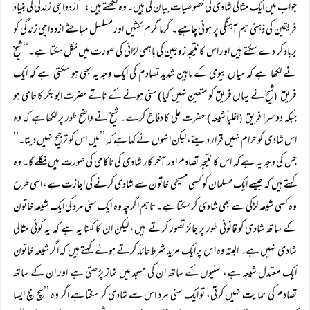
جواب میں ایک مثالی شادی کی خصوصیات بیان کی ہیں۔ وہ لکھتے ہیں: ’’ازدواجی زندگی کی بنیاد
فریقین کی ذہنی ہم آہنگی پر ہونی چاہیے۔ گرما گرم بحثیں اور مسلسل مباحثے ازدواجی زندگی کو
برباد کر دے سکتے ہیں اور اس کا نتیجہ زوجین کی باہمی لڑائی کی صورت میں نکل سکتا ہے۔‘‘ شیخ
نے لکھا ہے کہ میاں بیوی کے مابین شدید تصادم کی ایک وجہ یہ بھی ہو سکتی ہے کہ ایک
فریق
شیخ نے یہاں فریق کو متعین نہیں کیا) سنی ہونے کے ناتے حضرت ابوبکر کا حامی ہو
(
جبکہ دوسرا فریق
اغلباً شیعہ) حضرت علی کا دفاع کرے۔ شیخ نے واضح طور پر لکھا ہے کہ وہ
(
اس شادی کو حرام نہیں قرار دیتے، لیکن انہوں نے کہا ہے کہ ’’میں اس کو ترجیح نہیں دیتا۔‘‘
جس کی وجہ یہ ہے کہ اس کا نتیجہ تصادم اور آخر کار شادی کی ناکامی کی صورت میں نکلے گا۔ وہ
کہتے ہیں کہ جیسے ایک مسلمان کو کسی مسیحی خاتون سے شادی کرنے کی اجازت ہے، اسی طرح
وہ کسی شیعہ لڑکی سے بھی شادی کر سکتا ہے۔ تاہم اگرچہ وہ ایک سنی مرد کی ایک شیعہ خاتون
کے ساتھ شادی کو قانونی طور پر جائز تصور کرتے ہیں، لیکن ان کا کہنا یہ ہے کہ یہ کوئی مثالی
شادی نہیں ہے۔ البتہ وہ اس پر ایک مزید شرط عائد کرتے ہوئے کہتے ہیں کہ اگر شیعہ خاتون
ایک معتدل شیعہ ہے، سنیوں کے ساتھ ان کی مسجد میں نماز پڑھتی ہے اور ان کے ساتھ
تصادم کی حمایت نہیں کرتی، تو ایک سنی مرد اس سے شادی کر سکتا ہے اگر وہ ’’سچ مچ ایسا