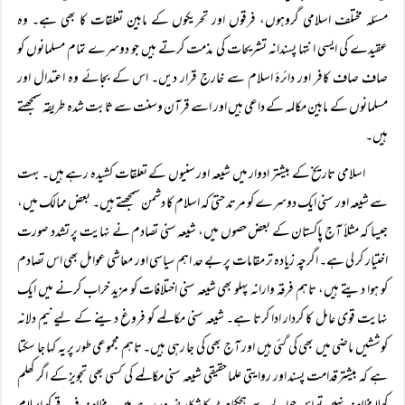
مسئلہ مختلف اسلامی گروہوں، فرقوں اور تحریکوں کے مابین تعلقات کا بھی ہے۔ وہ
عقیدے کی ایسی انتہا پسندانہ تشریحات کی مذمت کرتے ہیں جو دوسرے تمام مسلمانوں کو
صاف صاف کافر اور دائرۂ اسلام سے خارج قرار دیں۔ اس کے بجائے وہ اعتدال اور
مسلمانوں کے مابین مکالمہ کے داعی ہیں اور اسے قرآن وسنت سے ثابت شدہ طریقہ سمجھتے
ہیں۔
اسلامی تاریخ کے بیشتر ادوار میں شیعہ اور سنیوں کے تعلقات کشیدہ رہے ہیں۔ بہت
سے شیعہ اور سنی ایک دوسرے کو مرتد حتیٰ کہ اسلام کا دشمن سمجھتے ہیں۔ بعض ممالک میں،
جیسا کہ مثلاً آج پاکستان کے بعض حصوں میں، شیعہ سنی تصادم نے نہایت پر تشدد صورت
اختیار کر لی ہے۔ اگرچہ زیادہ تر مقامات پر بے حد اہم سیاسی اور معاشی عوامل بھی اس تصادم
کو ہوا دیتے ہیں، تاہم فرقہ وارانہ پہلو بھی شیعہ سنی اختلافات کو مزید خراب کرنے میں ایک
نہایت قوی عامل کا کردار ادا کرتا ہے۔ شیعہ سنی مکالمے کو فروغ دینے کے لیے نیم دلانہ
کوششیں ماضی میں بھی کی گئی ہیں اور آج بھی کی جا رہی ہیں۔ تاہم مجموعی طور پر یہ کہا جا سکتا
ہے کہ بیشتر قدامت پسند اور روایتی علما حقیقی شیعہ سنی مکالمے کی کسی بھی تجویز کے اگر کھلم