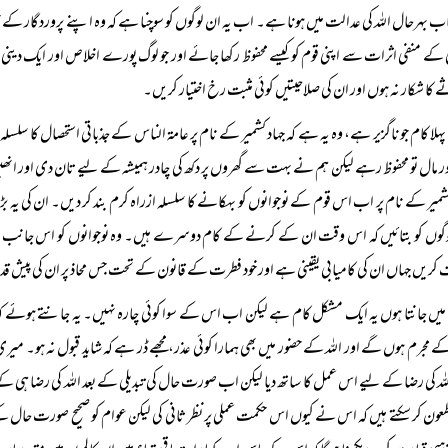
ب بہرحال اللہ کی عدالت میں ہونا ہے۔ اب یہ ان لوگوں کو سوچنا ہے کہ وہ اپنے پروردگار 
ی کے منفی اثرات سے اپنی قوم کو کیسے محفوظ رکھا جائے اور جو لوگ پورے اخلاص اور ایک 
 کا شکار نہ ہوں اور ان کی صلاحیتیں کوئی مثبت رخ اختیار کریں۔
پہلا کام جو ناگزیر ہے، وہ یہ ہے کہ جہاد کشمیر کے نام پر عامۃ الناس کے جذباتی استحصال ک
ور مال تو محفوظ رہے لیکن ہم نے بہت سے گھروں پر دکھ کی چادر ہمیشہ کے لیے تان دی اور 
کشمیر کے نام پر اب اس قوم کے نوجوانوں کو بہکانے کا سلسلہ ازراہ کرم بند کر دیں۔ ان کی ی
وگوں کو بتائیں کہ اس وقت ان کے کرنے کے کام دوسرے ہیں۔ وہ نوجوانوں کو اس جانب متوجہ کر
ریں جہاں ان کی کامیابی یقینی ہے اور خود فطرت کے قانون کے تحت جس محاذ پر ان کی پیش قدم
میں جانتا ہوں یہ ایک مشکل کام ہے لیکن اب اس کے سوا کوئی چارہ نہیں۔ یہ جانتے ہوئے کہ ’’ج
ے مجرم ہوں گے اور اللہ کے حضور میں بھی ہمارا کوئی عذر، مجھے ڈر ہے کہ شاید قبول نہ ہو
للہ کی رضا کے لیے اس عمل کا ساتھ دیا لیکن اب صورت حال کی تبدیلی کے بعد اللہ کی رضا ہی 
عون کر سکتے ہیں کہ اس نے کیوں اس حکمت عملی پر نظر ثانی کی لیکن عوام کو صحیح صورت حال 