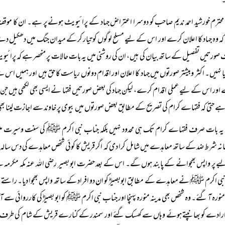
محترم خورشید احمد ندیم صاحب کو دوسرا اعتراض جہاد کے پرائیویٹ ہونے پر ہے۔ ان کا موقف
کہ وہ جہاد کا اعلان کرے اور اس کے لیے مسلح لوگوں کو تیار کر کے میدان جنگ میں دھکیل 
 صورتیں تفصیل کے ساتھ بیان کی ہیں، ان کی روشنی میں یہ بات حالات پر منحصر ہے کہ پرائیوی
 نہیں۔ اکثر وبیشتر صورتوں میں جہاد کا اعلان اور اقدام دونوں ریاست کا حق ہیں اور ہمیں اس س
ور اس کے لیے عملی اقدام کرے، لیکن جہاد کی بعض صورتیں فقہا نے ایسی بھی لکھی ہیں جن م
ہے حتیٰ کہ فقہاے کرام کی تصریح کے مطابق بعض صورتوں میں بیوی پر خاوند سے اجازت لینا بھی
یہ بات صرف فقہاے کرام تک ہی محدود نہیں بلکہ جناب نبی اکرم ﷺ کی سنت وسیرت میں بھی
نہ شرط ضد کے ساتھ معاہدے میں شامل کرا دی کہ اگر قریش کا کوئی شخص معاہدے کی دس سالہ
ے پر واپس بھجوانے کے پابند ہوں گے۔ اس کے بعد حضرت ابو بصیر رضی اللہ عنہ مکہ مکرمہ سے مسلم
نبی اکرم ﷺ نے معاہدے کے مطابق ابوبصیرؓ کو ان دو افراد کے ساتھ واپس بھجوا دیا۔ راستے میں 
 منورہ آ گئے۔ وہ شخص بھی مدینہ منورہ پہنچا اور جناب نبی اکرم ﷺ کو ابو بصیرؓ کی کارروائی سے آگا
ادے کو بھانپتے ہوئے وہاں سے کھسک گئے اور سمندر کے کنارے قریش کے شام کی طرف تجارتی ر