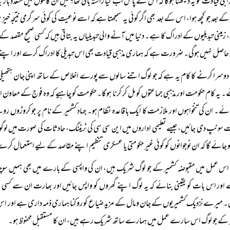
 کے بعد جو کچھ ہوا، اس کے بعد بھی اگر کوئی یہ سمجھتا ہے کہ اسے نوعیت کی کوئی سرگرمی نتیجہ خیز
 زمینی تبدیلیوں کے ادراک کا ہے۔ دنیا میں آنے والی تبدیلیاں یہ بتاتی ہیں کہ کسی صحیح مقصد کے ل
 حاصل نہیں ہوگی۔ ضرورت ہے کہ ہماری مذہبی قیادت بھی اس تبدیلی کا ادراک کرے اور اپنے مت
دوسرا کرنے کا کام یہ ہے کہ جو لوگ اتنے سالوں سے پورے اخلاص کے ساتھ اپنی جان ہتھیلی پ
 یہ کام حکومت اور مذہبی جماعتوں کو مل کر کرنا ہوگا۔ حکومت کو چاہیے کہ وہ فوج کے معاون ا
ائے۔ ان کی تنخواہوں اور ملازمت کا ایک باقاعدہ نظام ہو۔ جہاد کشمیر کے نام پر جو کرو
 سونپ دی جائیں، جیسے تعلیمی اداروں میں این سی سی کی ٹریننگ، حادثات کی صورت میں لو
و جائے گا کہ ان نوجوانوں کو کوئی غیر حکومتی یا عسکری تنظیم اپنے مقاصد کے لیے استعمال کر
اس عمل میں مقبوضہ کشمیر کے جو لوگ شریک ہیں، ان کی واپسی کے بارے میں بھی ہمیں سوچن
ور اس بات کو یقینی بنائے کہ یہ لوگ اپنے گھروں کو واپس جائیں اور بھارت ان سے کسی نو
 میرے نزدیک کشمیریوں کے جان ومال کے مزید ضیاع کو روکنا ہماری ذمہ داری ہے اور اس مرحل
 کے جو لوگ اس سارے عمل میں ہمارے ساتھ شریک رہے ہیں، ان کا مستقبل محفوظ ہو۔