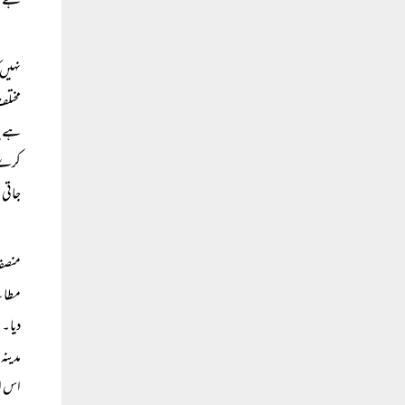
ہے۔
نہیں 
مختلف
ہے یا
کرے ا
جاتی 
منصفا
مطالب
دیا۔ 
مدینہ
اس ار