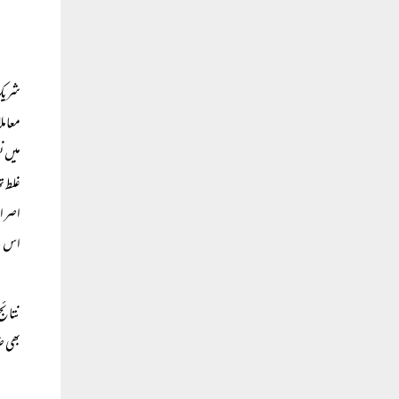
شریک 
معامل
میں ن
غلط ت
اصرار
اس لی
نتائج
بھی ض