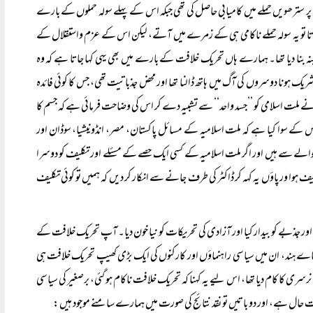
 پر سترھویں حملے میں کامیابی حاصل کی تھی جبکہ اس کے پہلے سولہ حملوں کے بارے
ھ جاتا تو یہ سولہ حملے ناکامی ہی کے زمرے میں آتے، لیکن اس کے عزم واستقلال کے
بنا دیا تھا۔ ہمارے ہاں تحریک خلافت کے بارے میں بھی یہی کہا جاتا ہے کہ وہ
شریک ہونا دوسروں کی آگ میں ہاتھ ڈالنا تھا اور محض جذباتیت تھی، جس کا کوئی فائدہ
 ﷺ نے ملت اسلامی کو ’’جسد واحد‘‘ سے تشبیہ دے کر اس کی وضاحت فرمائی ہے کہ جسم کا
ے سوا کیا ہے کہ ملت اسلامیہ کے مسائل پاکستان، مصر، انڈونیشیا، سوڈان اور
الے سے ہیں اور اگر ملت اسلامیہ کے کسی ایک حصے کے مسئلے اور تکلیف کو دوسرا
کلیف ہوا ور پاؤں یہ کہہ کر ڈاکٹر کی طرف جانے سے انکار کر دیں کہ ہمیں تو کوئی تکلیف
ر جذبے کو بیدار کیا اور آزادی کی تحریکات کو نیا خون دیا۔ آپ تحریک خلافت کے
 علماے ہند، ان میں سیاسی راہنماؤں اور کارکنوں کی ایک بڑی کھیپ تحریک خلافت ہی
ی کا کام دیا تھا، اس لیے یہ کہنا کہ تحریک خلافت ناکام ہو گئی، برصغیر کی سیاسی
ال ہے، اور دو باتیں تو نقد نتائج کی صورت میں ہمارے سامنے موجود ہیں: