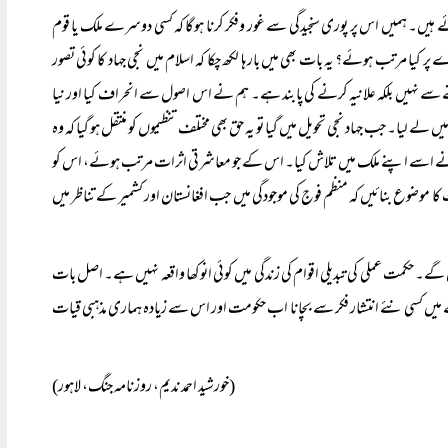
ہیں۔ ہمیں اس پر پوری سنجیدگی سے غور وفکر کرنا ہوگا کہ کسی دوسرے ملک یا قوم
ا مرتب ہوئے؟ یہ بات بھی میں بارہا لکھ چکا کہ اسلام میں نجی جہاد کا کوئی تصور
 سے نہیں بلکہ علانیہ کرنے کی پابند ہے۔ ہم نے اس اصول سے انحراف کیا اور نیا
میں لے لیا۔ جب جہاد نجی تحویل میں گیا تو یہ حق بھی مختلف تنظیموں کو منتقل ہو گیا کہ وہ
ی نے اسے اپنے ملک میں تلاش کیا۔ اس کے جو معاشرتی اثرات مرتب ہوئے، اس کو
وضوع بنائیں کہ منظم فوج کی موجودگی میں جب افغانستان اور کشمیر کے تناظر میں
 گے۔ حکمت عملی کی تبدیلی اقوام کی زندگی میں کوئی انوکھا واقعہ نہیں ہے۔ اصل بات
لے میں کسی نئے انتشار فکر سے بچانا اب حکومت اور اس سے زیادہ ہماری مذہبی قیات
(خورشید احمد ندیم، روزنامہ جنگ، لاہور)