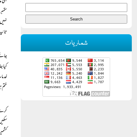
ستمبر
نہیں،
تائید
شماریات
جائے۔
کیا ج
خدمات
ختم ہ
کرے ا
سکیں۔
کشمیر