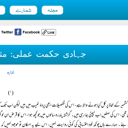
مجلہ
شمارے
جہادی حکمت عملی: مثب
ادارہ
(۱)
ی تھی، اس کی صفیں اب لپیٹی جا رہی ہیں۔ گزشتہ پندرہ سالوں میں جو کچھ ہوا، اس کا قرض
 بنے۔ ہمارے ہاں چونکہ خود احتسابی کی کوئی روایت نہیں، اس لیے یہ امکان تو موجود نہیں کہ