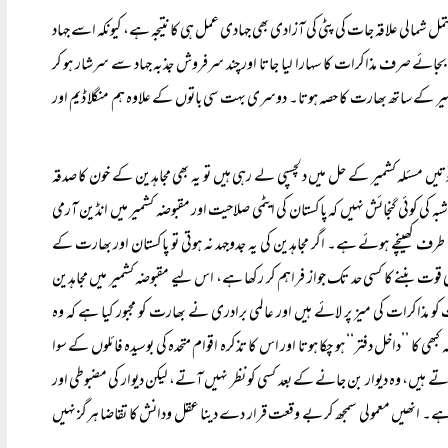
شمالی علاقہ جات کی پٹی کی آزادی بھی جہادی عمل ہی کا نتیجہ ہے، کیونکہ اسے جہاد
ے بجائے صرف مذاکرات کا سہارا لیا جاتا اور چند سرفروش جذبہ جہاد سے سرشار ہو کر
میر کے ساتھ بھارت کا حصہ ہوتا۔ دوسری بہت سی باتوں کے علاوہ ہم منگلا ڈیم اور
یں مسئلہ کشمیر کے حل میں دلچسپی لے رہی ہیں تو یہ بھی مجاہدین کے خون کا صدقہ
ی کوئی گنجائش نہیں کہ پاکستان کی ایٹمی صلاحیت اور مقبوضہ کشمیر میں انڈین آرمی
 طرف کھینچے ہوئے ہے۔ اگر مجاہدین کی یہ جدوجہد نہ ہوتی تو پاکستان اور بھارت کے
 قوت بننے کا کسی حد تک جواز فراہم کر رکھا ہے، اس لیے مقبوضہ کشمیر میں مجاہدین
کو مذاکرات کی میز پر لائے ہیں اور عالمی برادری نے بھارت کو مجبور کیا ہے کہ وہ
ھی کا ’’داخل دفتر‘‘ ہو چکا ہوتا اور اس کا تذکرہ اقوام متحدہ کی بوسیدہ فائلوں کے سوا
تے ہیں، وہ دیوار بن جانے کے بعد کسی کو نظر نہیں آتے، لیکن دیوار کی مضبوطی اور
ے۔ انھیں معمولی سمجھ کر بے وقعت قرار دے دینا عقل ودانش کا تقاضا ہرگز نہیں