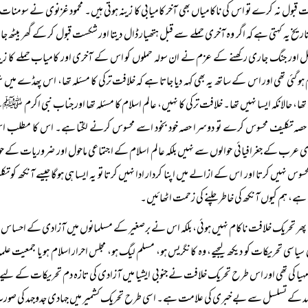
قبول نہ کرے تو اس کی ناکامیاں بھی آخر کامیابی کا زینہ ہوتی ہیں۔ محمود غزنوی نے سومنات
اریخ یہ کہتی ہے کہ اگر وہ آخری حملے سے قبل ہتھیار ڈال دیتا اور شکست قبول کر کے گھر بیٹ
 اور جنگ جاری رکھنے کے عزم نے ان سولہ حملوں کو اس کے آخری اور کامیاب حملے کا زینہ 
 ہو گئی تھی اور اس کے ساتھ یہ بھی کہہ دیا جاتا ہے کہ خلافت ترکی کا مسئلہ تھا، اس پھڈے میں 
تھا، حالانکہ ایسا نہیں تھا۔ خلافت ترکی کا نہیں، عالم اسلام کا مسئلہ تھا اور جناب نبی اکرم
صہ تکلیف محسوس کرے تو دوسرا حصہ خود بخود اسے محسوس کرنے لگتا ہے۔ اس کا مطلب اس ک
 عرب کے جغرافیائی حوالوں سے نہیں بلکہ عالم اسلام کے اجتماعی ماحول اور ضروریات کے حو
حسوس نہیں کرتا اور اس کے ازالے میں اپنا کردار ادا نہیں کرتا تو یہ ایسا ہی ہوگا جیسے آنکھ کو ت
ہے، ہم کیوں آنکھ کی خاطر چلنے کی زحمت اٹھائیں۔
پھر تحریک خلافت ناکام نہیں ہوئی، بلکہ اس نے برصغیر کے مسلمانوں میں آزادی کے احساس او
ی سیاسی تحریکات کو دیکھ لیجیے، وہ کانگریس ہو، مسلم لیگ ہو، مجلس احرار اسلام ہو یا جمعیت
یا کی تھی اور اس طرح تحریک خلافت نے جنوبی ایشیا میں آزادی کی تازہ دم تحریکات کے لیے نرسر
د کے تسلسل سے بے خبری کی علامت ہے۔ اسی طرح تحریک کشمیر میں جہادی جدوجہد کی صورت ح