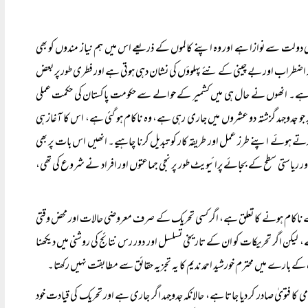
ی دولت سے نوازا ہے اور وہ اپنے کالموں کے ذریعے اس میں ہم نیاز مندوں کو بھی
ر اضطراب اور بے چینی کے نئے پہلوؤں کی نشان دہی ہوتی ہے اور فطری طور پر بعض
تا ہے۔ انھوں نے حال ہی میں کشمیر کے حوالے سے حکومت پاکستان کی حکمت عملی
پر جو جدوجہد گزشتہ دو عشروں میں جاری رہی ہے، وہ ناکام ہو گئی ہے، اس کا آغاز ہی
کرتے ہوئے اپنے طرز عمل اور طریقہ کار کو تبدیل کرنا چاہیے۔ انھیں اس بات پر بھی
ی اور ریاستی سطح کے بجائے پرائیویٹ طور پر نجی جماعتوں اور افراد نے شروع کی تھی،
 ناکام ہونے کا تعلق ہے، اگر کسی تحریک کے صرف معروضی حالات اور محض وقتی
ہے، لیکن اگر تحریکات کو ان کے تاریخی تسلسل اور دور رس نتائج کی روشنی میں دیکھنا
ے بارے میں محترم خورشید احمد ندیم کا یہ تجزیہ حقائق سے مطابقت نہیں رکھتا۔
 کا فتویٰ صادر کر دیا جاتا ہے، حالانکہ جدوجہد اگر جاری ہے اور تحریک کی قیادت خود