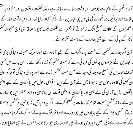
آزاد کشمیر کے نام سے جو خطہ اس وقت ہمارے ساتھ ہے، بلکہ گلگت، بلتستان اور سکردو پر مشتمل 
قاعدہ اور پرائیویٹ فتوے کی بنیاد پر ہی مجاہدین نے لڑ کر آزاد کرایا تھا اور اس وقت جہاد ک
 حکمرانوں کے خلاف مسلح جنگ نہ لڑتے تو بھمبر سے گلگت تک کا پورا علاقہ بھی آج مقبوضہ کش
ا ڈیم کے پانی کے لیے بھی بھارت کے دست نگر ہوتے۔
آج اگر بھارت کشمیر کے مسئلے پر مذاکرات کے لیے آمادہ ہے اور امریکہ سمیت دنیا کی بڑی قوت
جاہدین نے ہزاروں جانوں کی قربانی دے کر مسئلہ کشمیر کو زندہ رکھا ہے۔ اس بات میں کسی شبہ ک
اف مجاہدین کی مسلح جدوجہد کی وجہ سے آج مسئلہ کشمیر زندہ ہے اور پوری دنیا کی توجہ کو اپنی
ن کشیدگی کا وہ ماحول ہی نہ ہوتا جس نے آج کے بین الاقوامی ماحول میں پاکستان کے لیے ایٹمی
تھوں انڈین آرمی کی بے بسی اور پاکستان کا ایٹمی قوت بن جانا ہی وہ اہم عنصر ہیں جو بھارت 
ان کے ساتھ کشمیر سمیت تمام تنازعات پر گفتگو کرے۔ اگر یہ دو باتیں نہ ہوتیں تو کشمیر کا مسئلہ کب
نہ ملتا۔ کسی دیوار کے نیچے بنیادوں میں جو روڑے اور پتھر توڑے جاتے اور کوٹ کر دبا دیے جا
 کھڑے رہنے کی اصل وجہ وہی ہوتے ہیں اور ساری دیوار کا بوجھ انھوں نے ہی اٹھایا ہوتا ہ