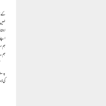
کے خل
نہیں۔
اجتہاد
اپنے 
ہم سب
ہم نے
یہ ہے
کی ذ