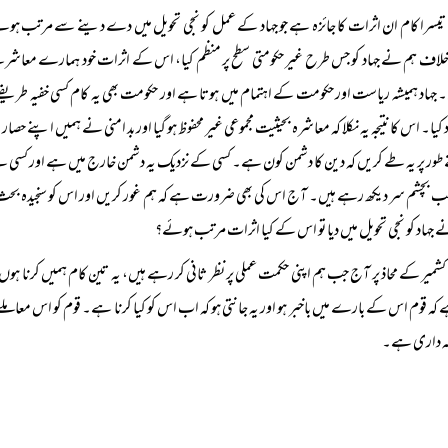
تیسرا کام ان اثرات کا جائزہ ہے جو جہاد کے عمل کو نجی تحویل میں دے دینے سے مرتب ہوئے 
اف ہم نے جہاد کو جس طرح غیر حکومتی سطح پر منظم کیا، اس کے اثرات خود ہمارے معاشرے پر کی
 جہاد ہمیشہ ریاست اور حکومت کے اہتمام میں ہوتا ہے اور حکومت بھی یہ کام کسی خفیہ طریقے
 کیا۔ اس کا نتیجہ یہ نکلا کہ معاشرہ بحیثیت مجموعی غیر محفوظ ہو گیا اور بد امنی نے ہمیں اپنے حصار 
طور پر یہ طے کریں کہ دین کا دشمن کون ہے۔ کسی کے نزدیک یہ دشمن خارج میں ہے اور کس
 بچشم سر دیکھ رہے ہیں۔ آج اس کی بھی ضرورت ہے کہ ہم غور کریں اور اس کو سنجیدہ بحث کا م
 جہاد کو نجی تحویل میں دیا تو اس کے کیا اثرات مرتب ہوئے؟
کشمیر کے محاذ پر آج جب ہم اپنی حکمت عملی پر نظر ثانی کر رہے ہیں، یہ تین کام ہمیں کرنا ہوں
 کہ قوم اس کے بارے میں باخبر ہو اور یہ جانتی ہو کہ اب اس کو کیا کرنا ہے۔ قوم کو اس معام
مہ داری ہے۔