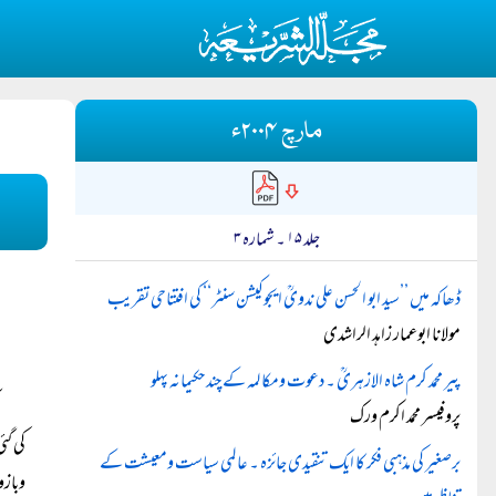
مارچ ۲۰۰۴ء
جلد ۱۵ ۔ شمارہ ۳
ڈھاکہ میں ’’سید ابو الحسن علی ندویؒ ایجوکیشن سنٹر‘‘ کی افتتاحی تقریب
مولانا ابوعمار زاہد الراشدی
پیر محمد کرم شاہ الازہریؒ ۔ دعوت ومکالمہ کے چند حکیمانہ پہلو
پروفیسر محمد اکرم ورک
کی گئ
برصغیر کی مذہبی فکر کا ایک تنقیدی جائزہ ۔ عالمی سیاست ومعیشت کے
وبازو