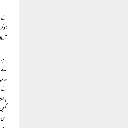
کے با
ڈوگرہ
تربیل
ہے۔ م
کے خل
درمیا
کے ہا
پاکست
کہیں 
اس کے