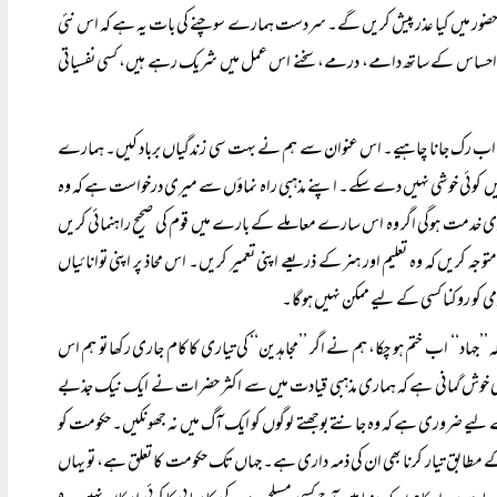
کے حضور میں کیا عذر پیش کریں گے۔ سردست ہمارے سوچنے کی بات یہ ہے کہ اس نئی
دینی احساس کے ساتھ دامے، درمے، سخنے اس عمل میں شریک رہے ہیں، کسی نفسیاتی
ا سلسلہ اب رک جانا چاہیے۔ اس عنوان سے ہم نے بہت سی زندگیاں برباد کیں۔ ہمارے
انھیں کوئی خوشی نہیں دے سکے۔ اپنے مذہبی راہ نماؤں سے میری درخواست ہے کہ وہ
ہ بڑی خدمت ہوگی اگر وہ اس سارے معاملے کے بارے میں قوم کی صحیح راہنمائی کریں
یں کہ وہ تعلیم اور ہنر کے ذریعے اپنی تعمیر کریں۔ اس محاذ پر اپنی توانائیاں
ی کو روکنا کسی کے لیے ممکن نہیں ہوگا۔
ہاد‘‘ اب ختم ہو چکا، ہم نے اگر ’’مجاہدین‘‘ کی تیاری کا کام جاری رکھا تو ہم اس
۔ میری خوش گمانی ہے کہ ہماری مذہبی قیادت میں سے اکثر حضرات نے ایک نیک جذبے
کے لیے ضروری ہے کہ وہ جانتے بوجھتے لوگوں کو ایک آگ میں نہ جھونکیں۔ حکومت کو
کے مطابق تیار کرنا بھی ان کی ذمہ داری ہے۔ جہاں تک حکومت کا تعلق ہے، تو یہاں