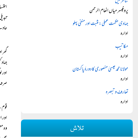
تناظر میں
احتسا
پروفیسر میاں انعام الرحمن
تبدیل
جہادی حکمت عملی: مثبت اور منفی پہلو
حادثے
ادارہ
مکاتیب
گھر ا
ادارہ
جہاد 
مولانا محمد عیسیٰ منصوری کا دورۂ پاکستان
اور ل
ادارہ
صرف ک
تعارف و تبصرہ
ادارہ
قوم ک
اور ا
تلاش
وہ مط