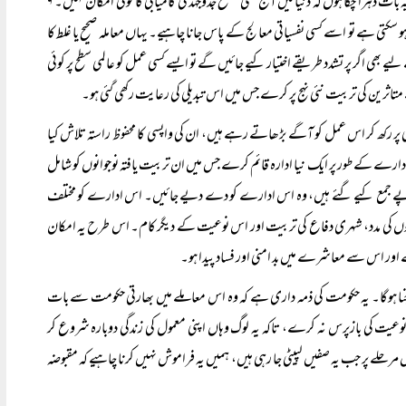
بھی مذہبی قیادت کو یہ دیکھنا ہوگا کہ اس کے پاس اب کیا راستہ باقی تھا؟ میں ان کالموں میں متعدد بار یہ بات دہرا چکا ہوں کہ دنیا میں آج کسی مسلح جدوجہد کی کامیابی کا کوئی امکان نہیں۔ ۹
 ہو سکتی ہے تو اسے کسی نفسیاتی معالج کے پاس جانا چاہیے۔ یہاں معاملہ صحیح یا غلط کا
یے بھی اگر پر تشدد طریقے اختیار کیے جائیں گے تو ایسے کسی عمل کو عالمی سطح پر کوئی
اثرین کی تربیت نئی نہج پر کرے جس میں اس تبدیلی کی رعایت رکھی گئی ہو۔
ر رکھ کر اس عمل کو آگے بڑھاتے رہے ہیں، ان کی واپسی کا محفوظ راستہ تلاش کیا
دارے کے طور پر ایک نیا ادارہ قائم کرے جس میں ان تربیت یافتہ نوجوانوں کو شامل
ڑوں روپے جمع کیے گئے ہیں، وہ اس ادارے کو دے دیے جائیں۔ اس ادارے کو مختلف
گوں کی مدد، شہری دفاع کی تربیت اور اس نوعیت کے دیگر کام۔ اس طرح یہ امکان
ے اور اس سے معاشرے میں بد امنی اور فساد پیدا ہو۔
ا ہوگا۔ یہ حکومت کی ذمہ داری ہے کہ وہ اس معاملے میں بھارتی حکومت سے بات
عیت کی بازپرس نہ کرے، تاکہ یہ لوگ وہاں اپنی معمول کی زندگی دوبارہ شروع کر
ے پر جب یہ صفیں لپیٹی جا رہی ہیں، ہمیں یہ فراموش نہیں کرنا چاہیے کہ مقبوضہ