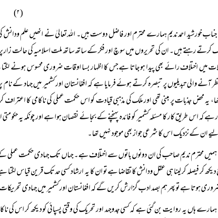
(۲)
جناب خورشید احمد ندیم ہمارے محترم اور فاضل دوست ہیں۔ اللہ تعالیٰ نے انھیں علم ودانش ک
کرتے رہتے ہیں۔ ان کی تحریروں میں سوچ اور فکر کے ساتھ ساتھ ملت اسلامیہ کی حالت زار پ
ات میں اختلاف رائے بھی پیدا ہو جاتا ہے جس کا اظہار بسا اوقات ضروری محسوس ہونے لگ
ظر آنے والی تبدیلیوں پر تبصرہ کرتے ہوئے فرمایا ہے کہ افغانستان اور کشمیر میں جہاد کے نام 
ھا، یہ محض جذبات پر مبنی تھی اور ملک کی مذہبی قیادت کو اس حکمت عملی کی ناکامی کا اعتراف 
 ہے کہ اس طریق کار کا مسئلہ کشمیر کو فائدہ پہنچنے کے بجائے نقصان ہوا ہے اور چونکہ یہ حکومت
ے ان کے نزدیک اس کا شرعی جواز بھی موجود نہیں تھا۔
ہمیں محترم ندیم صاحب کی ان دونوں باتوں سے اختلاف ہے۔ جہاں تک جہادی حکمت عملی کے
 دیکھ کر فیصلہ کر لینا ہی عقل ودانش کا تقاضا ہے تو ان کا یہ ارشاد کسی حد تک قرین قیاس لگتا 
روری ہوتا ہے تو پھر ہم بصد ادب گزارش کریں گے کہ افغانستان اور کشمیر میں جہادی تحریکات ک
ہمارے ہاں یہ روایت بن گئی ہے کہ کسی جدوجہد اور تحریک کی وقتی پسپائی کو دیکھ کر اس کی ناکامی