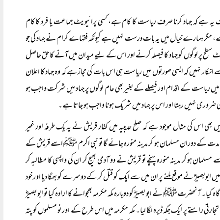
 یہ ہے کہ جہاد کرنا صرف ریاست کا کام ہے، کسی پرائیویٹ جماعت یا فرد کا کام
دے، مگر ہمارے خیال میں یہ بات درست نہیں ہے کیونکہ فقہاے کرام نے جہاد کی جو
ٹ سطح پر لوگوں کو جہاد کا فیصلہ کرنے اور اس کے لیے میدان میں آنے کا حق حاصل
ے انکار نہیں کہ ایسی صورتوں میں ریاست ہی اس بات کی مجاز ہے کہ وہ جہاد کا اعلان
یں ریاست کے اقدام اور فیصلے کے بغیر بھی عام لوگوں پر جہاد میں شرکت واجب ہو
 ضروری نہیں رہتا اور اس پر جہاد میں شریک ہونا واجب ہو جاتا ہے۔
 اس کی مثال موجود ہے کہ صلح حدیبیہ میں کفار قریش نے یہ یک طرفہ اور غیر
 مدت کے دوران مسلمان ہو کر مدینہ منورہ جائے گا تو نبی اکرم ﷺ اسے قریش کے
ان ہو کر مدینہ منورہ پہنچے تو قریش نے دو آدمی بھیج کر ان کی واپسی کا مطالبہ کر
ابوبصیرؓ نے موقع ملنے پر ان میں سے ایک کو قتل کر کے دوسرے کو بھگا دیا اور خود
ہ کیا۔ آنحضرت ﷺ نے ابو بصیرؓ کو دوبارہ مکہ مکرمہ بھجوانے کا ارادہ کیا تو ابو بصیرؓ
استے پر ایک جگہ ڈیرہ لگا لیا۔ مکہ مکرمہ میں اس طرح کے اور نو مسلموں کو پتہ