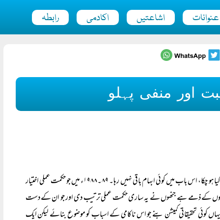
عنوانات
اشاعتیں
اکادمی
رابطہ
ت اور منفی پہلو
کشمیر کے محاذ پر کل کیا ہونے والا ہے، اس کی تفصیلات ابھی پردۂ غیب میں ہیں لیکن اب تک کیا ہو چکا، اس باب میں کوئی ابہام باقی نہیں رہا۔ ۸۹۔۱۹۸۸ء میں جو حکمت عملی اختیار
 ان لوگوں کے ذمے ہے جنھوں نے یہ ساری حکمت عملی ترتیب دی اور جو ان کے دست
 یہاں کوئی تحقیقاتی کمیشن بنے جو اس ناکامی کے اسباب کو موضوع بنائے لیکن ایک