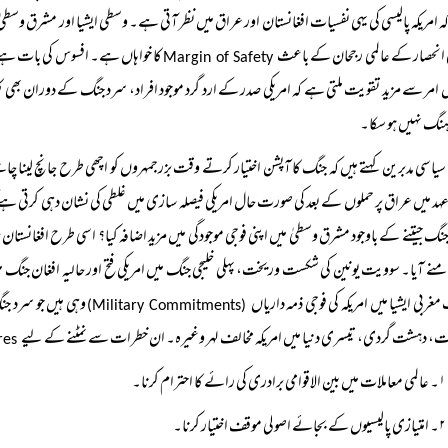
 امریکہ پالیسی کی یہی نفسیات افغانستان اور عراق میں نظر آتی ہے۔ وسطی ایشیا اور مشرق وسطی
 انحصار کے عالمی رجحان کے باعث
کا خواہاں ہے۔ افسوس کی بات ہے ک
Margin of Safety
 امر سے مزید تقویت ملتی ہے کہ امریکی صدر کے ارد گرد موجود افراد، سرد جنگ کے دوران بھ
نگ نہیں ہو سکا۔
سیاسی مدبرین کہتے ہیں کہ جنگ کا آپشن اختیار کرتے وقت بزرجمہروں کو اچھی طرح جانچ لینا چاہی
د میں عراق پر حملوں کے بعد کی صورت حال امریکی فیصلہ سازی میں غلطی کی نشان دہی کرتی ہے ک
گ جیتنے کے باوجود مشرق وسطیٰ میں اپنی فوجی موجودگی میں مزید اضافہ کیا؟ اسی طرح افغانستان
منے آیا۔ سوویت یونین کی شکست وریخت، پہلی خلیجی جنگ میں امریکی فتح اور حالیہ افغان جنگ میں 
مغربی ایشیا میں امریکہ کی فوجی ذمہ داریاں
وہی ہیں جو سرد جن
(Military Commitments)
ت، دہشت گردی، تیسری دنیا میں امریکہ مخالف لہر وغیرہ۔ ان خطرات سے نمٹنے کے لیے
Soft Power Strategic Measures
۱۔ عالمی معاملات میں بین الاقوامی برادری کی رائے کا احترام کرنا۔
۲۔ امتیازی پالیسیوں کے بجائے اصولی موقف اختیار کرنا۔