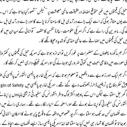
یار‘‘ سے بچا جا سکے لیکن اس وقت دنیا میں رائج مخصوص معاشی رجحانات نے اس ریزور کی سابقہ
تیل کی قیمتوں میں غیر متوقع اضافہ درحقیقت عالمی معیشت پر ’’ٹیکس‘‘ تصور کیا جاتا ہے کہ اس س
 یوں متاثر ہوگی کہ اسے ایک بڑے درآمدی بل کا سامنا کرنا پڑے گا اور بڑے درآمدی بل سے مع
گی۔ ماہرین کی رائے ہے کہ اگر امریکی حکومت، رچرڈ نکسن کا مقصد ’’توانائی کے میدان میں خو د
میں تیل کی قیمتوں میں اضافے سے عالمی منڈی کو شدید دھچکا لگے گا۔
اگر ہم مذکورہ پہلوؤں کے مضمرات پر غور کریں تو اندازہ ہوتا ہے کہ امریکہ تیل کی قیمتوں پر کنٹرو
کی صورت میں دفاعی بجٹ میں کٹوتی ضروری ہو جائے گی اور امریکہ ٹھیکے داری نہیں کر سکے گا۔
اگر ہم ایک اور زاویے سے دیکھیں تو معلوم ہوتا ہے کہ امریکی خارجہ پالیسی انشورنس پالیسی
ش نظر دفاع پر ٹریلین ڈالرز جھونک دیے گئے تھے۔ امریکی خارجہ پالیسی میں
Margin of Safety
 گھر جل سکتا ہے لیکن اس کے باوجود اکثرلوگ وافر انشورنس کی سکیورٹی ترجیحی بنیادوں پر اپنا
انشورنس کی سکیورٹی کو اپنائے ہوئے تھے اور اسلحہ کے انبار لگا رہے تھے۔ ہماری رائے میں ا
 سے نقصان کس حد تک ہو سکتا ہے، اگرچہ مخصوص واقعہ کے وقوع پذیر ہونے کا امکان انتہائی کم ہ
 ہو جاتا تو نقصان کا شمار ہی نہیں کیا جا سکتا تھا لہٰذا امریکی پالیسی ساز ایسے نقصان سے بچاؤ کے 