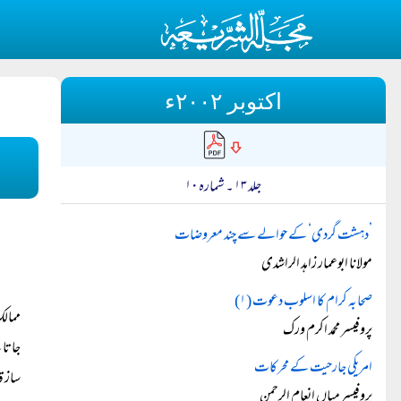
اکتوبر ۲۰۰۲ء
جلد ۱۳ ۔ شمارہ ۱۰
’دہشت گردی‘ کے حوالے سے چند معروضات
مولانا ابوعمار زاہد الراشدی
صحابہ کرام کا اسلوب دعوت (۱)
ممالک
پروفیسر محمد اکرم ورک
جاتا 
امریکی جارحیت کے محرکات
ساز ق
پروفیسر میاں انعام الرحمن