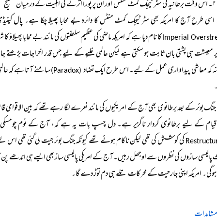
۲۔ اس وقت برطانیہ کی سٹرٹیجک کمٹ منٹس اور ان پر پورا اترنے کی اہلیت کے درمیان ’’خلیج‘‘ ح
اسی طرح آج کا امریکہ بھی سٹرٹیجک کمٹ منٹس کا دائرہ بے محابا پھیلا چکا ہے۔ پال کینی
کا نام دیا ہے کہ امریکہ ماضی کی عظیم سلطنتوں کی مانند بے محابا پھیلاؤ
Imperial Overstr
ذیر معیشت ہی پشتی بان ثابت ہو سکتی ہے لیکن عالمی غلبے کے لیے جس قدر اخراجات بڑھتے جاتے
ہ کہ معاشی پیداواری عمل کے لیے۔ اس طرح ایک تضاد
سامنے آتا ہے کہ عالمی
(Paradox)
جنگ بوئر کے بعد برطانوی بھی آج کے امریکیوں کی مانند نعرے لگا رہے تھے کہ بین الاقوامی قان
یام کے لیے برطانوی کردار ناگزیر ہے۔ دل چسپ بات یہ ہے کہ، آج کے نوم چومسکی وغی
کی کوشش کی تھی لیکن ناکام ہوئے تھے کیونکہ جنگ بوئر جیت لی گئی تھی اس لیے
Restructu
پالیسی سازوں کی نظروں سے اوجھل رہیں۔ آج کے امریکی پالیسی ساز بھی ایسے ہی اندھے پن ک
ہوگی۔ امریکہ اپنی جارحیت کے محرکات تلے ہی دم توڑ دے گا۔
مشاہدات