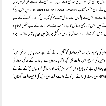
ائل ہو رہی تھی اور اس کی معاشی قوت امریکہ اور جرمنی کے مقابلے میں کمزور پڑ رہی
ڈی نے اپنی مشہور کتاب
میں اسی چیز کو
Rise and Fall of Great Powers
 کا شکار ہے اور اسی کے ہاتھوں اسے زوال آئے گا کیونکہ عالمی کردار ادا کرنے کے لیے
 ہیں، اسی قدر قومی وسائل کا زیادہ تر حصہ ایسے اخراجات کے لیے مختص کرنا پڑتا
 برتری کے تعاقب سے معاشی بنیادیں کھوکھلی ہو جاتی ہیں جن پر برتری کا انحصار ہوتا
ون کی پاس داری اور علم برداری کو یقینی بنانے کے لیے اور دنیا میں ’’دائمی امن‘‘
رہ کی طرح، اس وقت بھی کچھ انگریز مدبروں نے برطانیہ کے عالمی کردار کی
 برطانوی بے محابا پھیلاؤ میں مضمر سٹرٹیجک اور معاشی کمزوریاں فتح کے نشے کے
ا شکار ہیں۔ ہماری رائے میں آنے والے وقت میں امریکہ کی فوجی طاقت ’’اضافی‘‘