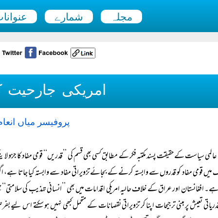
مجلہ
شمارے
عنوانا
امریکی جارحیت 
پروفیسر میاں انعا
عالمی سیاست کے حقیقت پسند مکتبہ فکر کے مطابق کسی بھی قسم کی ’’قدریں‘‘ قومی مفاد کا جزو لا 
 میں قومی مفاد کو قدروں سے وابستہ کرنے کے بجائے تزویراتی مفاد سے وابستہ کیا جاتا ہے، اگرچ
ہے۔ افغانستان اور عراق کے خلاف حالیہ امریکی اقدامات میں بھی ’’انسانی تہذیب کی سلامتی‘‘ ج
دریاتی تعیش پر مبنی ترجیحات اپنا کر تزویراتی نقصانات کے متحمل کبھی نہیں ہو سکتے اس لیے بفرض م