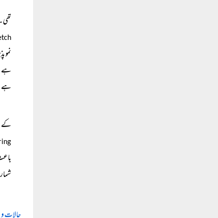
تھی۔ 
etch
نمو پ
ہے ن
ہے۔
کے ق
ring
باعث 
شمار 
حالات و 