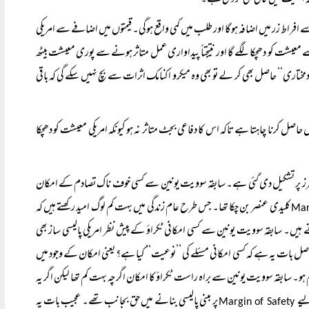
 اہمیت میں کافی کمی کر دی ہے۔
ے افراط زر میں اضافہ ہوگا اور طلب میں کمی واقع ہوگی۔ قیمتوں میں اضافے سے امریکی
یشت کو دھچکا لگے گا اور نتیجتاً پیداواری عمل متاثر ہونے سے پوری معیشت بیٹھ
مختاری‘‘ حاصل بھی کر لے تو بھی وہ میکرو اکنامک اثرات سے بچ نہیں سکے گی کہ باقی
ل حاصل کرنا چاہتا ہے تاکہ اس کا دفاعی بجٹ متاثر نہ ہو کیونکہ امریکی معیشت کو دھچکا
 کی طرز پر تشکیل دی گئی ہے۔ سابقہ سوویت یونین سے کسی خوف ناک تصادم کے امکان
کلیدی عنصر بن چکا تھا۔ جس طرح عام زندگی میں بہت کم لوگ امید رکھتے ہیں کہ
تے ہیں۔ سابقہ سوویت یونین سے کسی امکانی ٹکراؤ کے پیش نظر امریکی پالیسی ساز بھی
صل بات یہ ہے کہ کسی امکانی مسئلے کی ’’نوعیت‘‘ کیا ہے؟ یعنی امکان کے وجود میں
و۔ سابقہ سوویت یونین سے براہ راست ٹکراؤ کا امکان اگرچہ بہت کم تھا لیکن اگر یہ
لیے
پر مبنی پالیسی بنانے میں حق بجانب تھے۔ عجیب بات یہ
Margin of Safety