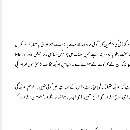
کر بش کی بڑھکیں کہ ’’کوئی ہمارا ساتھ دے یا نہ دے، ہم عراق پر حملہ ضرور کریں
سخت پہلو پر زور دینا اپنے تئیں ٹھیک ہی ہو لیکن سیاسی مدبر میکس ویبر
(Max
ہیے نہ کہ ان کے محرکات کے حوالے سے۔ دنیامیں امریکہ مخالف بڑھتی ہوئی لہر امریکی
ہے کہ امریکہ حقیقتاً عالمی لیڈر ہے، اس کے مقابلے میں کوئی نہیں۔ اگر ہم امریکہ کی
 کہ اسی طرح برطانیہ بھی اپنے تئیں عالمی لیڈر بنا ہوا تھا حالانکہ درحقیقت یہ برطانیہ کے