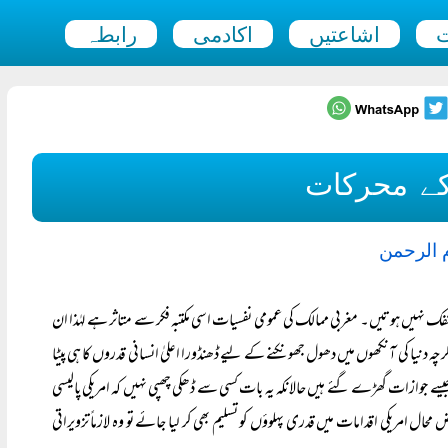
ت
اشاعتیں
اکادمی
رابطہ
کے محرکات
م الرحمن
ینفک نہیں ہوتیں۔ مغربی ممالک کی عمومی نفسیات اسی مکتبہ فکر سے متاثر ہے لہٰذا ان
ہ دنیا کی آنکھوں میں دھول جھونکنے کے لیے ڈھنڈورا اعلیٰ انسانی قدروں کا ہی پیٹا
یسے جوازات گھڑے گئے ہیں حالانکہ یہ بات کسی سے ڈھکی چھپی نہیں کہ امریکی پالیسی
حال امریکی اقدامات میں قدری پہلوؤں کو تسلیم بھی کر لیا جائے تو وہ لازماً تزویراتی