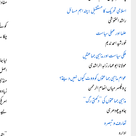
مفادا
اسلامی تحریک کا مستقبل: چند اہم مسائل
راشد الغنوشی
کونے 
علما اور عملی سیاست
چکا ہ
خورشید احمد ندیم
ملکی سیاست اور مذہبی جماعتیں
لیا ج
مولانا ابوعمار زاہد الراشدی
اصل ب
عوام مذہبی جماعتوں کو ووٹ کیوں نہیں دیتے؟
منڈی 
پروفیسر میاں انعام الرحمن
زیادہ
مذہبی جماعتوں کی ’’دکھتی رگ‘‘
امریک
جاوید چودھری
لیے ن
تعارف و تبصرہ
ادارہ