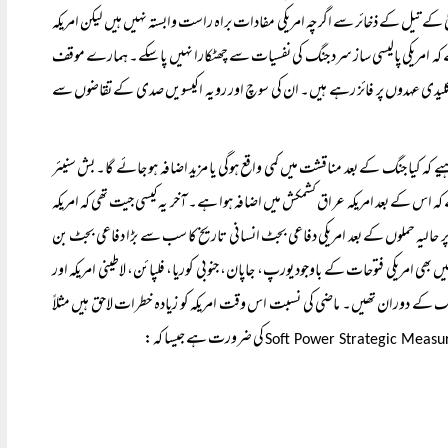
ٰ کے تیل کے ذخائر سے اگرچہ امریکی مفادات براہ راست وابستہ نہیں ہیں لیکن امریکہ
ہ امریکی پالیسی ساز سرد جنگ کی نفسیات سے چھٹکارا نہیں پا سکے۔ ہمارے موقف
ی کلیدی عہدوں پر فائز رہے ہیں۔ ان کی سوچ اور رویہ اکیسویں صدی کے تقاضوں سے
ے کہ کیا جنگ کے بعد مناقشت میں کمی واقع ہوگی یا مزید اضافہ ہو جائے گا۔ بش سنیئر
ہ اس کے بعد امریکہ عراق کشمکش میں اضافہ ہوا ہے۔ آخر یہ کیسی جیت تھی کہ امریکہ
 پر حالیہ حملوں کے بعد امریکی دفاعی بجٹ انسانی تاریخ کا سب سے بڑا دفاعی بجٹ بن
بھی امریکی فتوحات کے باوجود یورپ، جاپان، جنوبی کوریا، فلپائن، لاطینی امریکہ اور
گ کے دوران تھیں۔ ماضی کی نسبت اس وقت امریکہ کو زیادہ خطرات لاحق ہیں مثلاً
کی ضرورت ہے جیسا کہ: