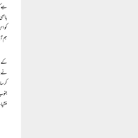
ہے کہ
باہمی
کو اس
ہم آہ
کے عہ
نے جن
کر سا
جنوب 
منشیا