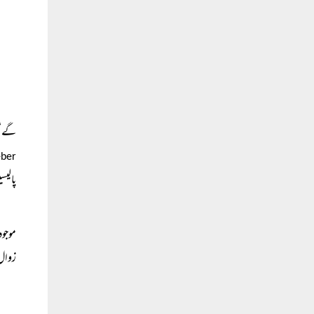
گے‘‘ 
ber)
پالیس
موجود
زوال 