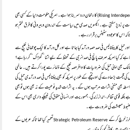
کا رجحان درد سر بنا ہوا ہے۔ امریکی حکومت دنیا کے کسی بھی
ت پر زد پڑ سکتی ہے۔ اکیسویں صدی میں ریاست کے اندرون وبیرونی کا فرق ختم ہو
تاکہ اس کا موجودہ سٹیٹس برقرار رہے۔
ور تیل کا پینتالیس فی صد حصہ درآمد کیا جاتا ہے اور کل درآمد کا ایک چوتھائی خلیج سے
وتا ہے کہ کیا امریکہ صرف پانچ فی صد انرجی کے تحفظ کے لیے اتنا ’’کھڑاک‘‘ کر رہا ہے؟
الک بھی اپنی تیل کی ضروریات کا وافرحصہ خلیج کے ذخائر سے پورا کرتے ہیں۔ عالمی
ل کی قیمت بڑھا دے گی اور نتیجے کے طور پر امریکہ کو بھی پینتالیس فی صد درآمدی تیل کی
لواسطہ بھی منفی اثرات مرتب ہوں گے۔ یہ اثرات شدید نوعیت کے نہ بھی ہوں تو بھی
ہے بلکہ قومی تفاخر، انداز زندگی، جمہوریت اور انسانی حقوق کی ٹھیکے داری بھی اس کے
یے مضبوط معیشت کی ضرورت ہے۔
تعمیر کیا تھا تاکہ عربوں کے
Strategic Petroleum Reserve