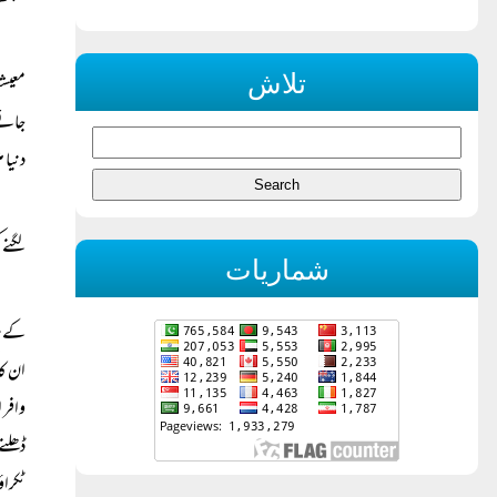
’’ہتھ
تلاش
معیشت
جائے 
دنیا 
لگنے 
شماریات
کے پی
ان کا
وافر 
ڈھلنے
ٹکراؤ