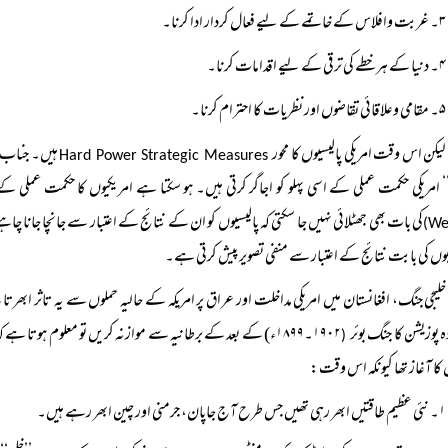
۳۔ غربت وافلاس کے خاتمے کے لیے فعال کردار ادا کرنا۔
۴۔ دنیا کے ہر خطے کی ترقی کے لیے اقدامات کرنا۔
۵۔ مقامی وعلاقائی تقاضوں اور نظریات کا احترام کرنا۔
لیکن اس وقت امریکی پالیسیوں کا محور
ہیں۔ جناب وا
Hard Power Strategic Measures
امریکی حکمت عملی کے اسی پہلو کو اجاگر کرتی ہیں۔ ہو سکتا ہے امریکیوں کا حکمت عملی کے 
کی بات بھی جھٹلائی نہیں جا سکتی کہ پالیسیوں کو ان کے نتائج کے اعتبار سے جانچا جانا چا
We
یوں کی بابت نتائج کے اعتبار سے منفی تصویر پیش کرتی ہے۔
خلیجی جنگ، افغانستان میں امریکی مداخلت اور عراق پر امریکہ کے حالیہ حملوں سے یہ تاثر ابھرتا 
ہ پوزیشن کا جنگ بوئر
۱۹۰۲۔۱۸۹۹ء) کے بعد کے برطانیہ سے موازنہ کریں تو معلوم ہوتا ہے
(
کا آغاز تھا کیونکہ اس وقت:
۱۔ نئی عظیم طاقتیں ابھر رہی تھیں جس طرح آج جاپان، جرمنی اور چین ابھر رہے ہیں۔