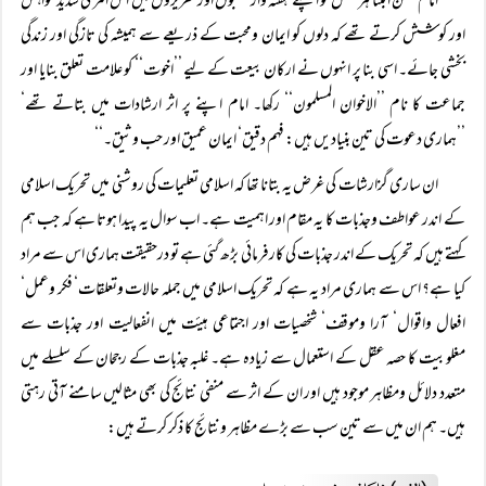
امام حسن البناؒ ہر منگل کو اپنے ہفتہ وار خطبوں اور تقریروں میں اس امر کی شدید خواہش
اور کوشش کرتے تھے کہ دلوں کو ایمان ومحبت کے ذریعے سے ہمیشہ کی تازگی اور زندگی
بخشی جائے۔ اسی بنا پر انہوں نے ارکان بیعت کے لیے ’’اخوت‘‘ کو علامت تعلق بنایا اور
جماعت کا نام ’’الاخوان المسلمون‘‘ رکھا۔ امام اپنے پر اثر ارشادات میں بتاتے تھے‘
’’ہماری دعوت کی تین بنیادیں ہیں: فہم دقیق‘ ایمان عمیق اور حب وثیق۔‘‘
ان ساری گزارشات کی غرض یہ بتانا تھا کہ اسلامی تعلیمات کی روشنی میں تحریک اسلامی
کے اندر عواطف وجذبات کا یہ مقام اور اہمیت ہے۔ اب سوال یہ پیدا ہوتا ہے کہ جب ہم
کہتے ہیں کہ تحریک کے اندر جذبات کی کارفرمائی بڑھ گئی ہے تو درحقیقت ہماری اس سے مراد
کیا ہے؟ اس سے ہماری مراد یہ ہے کہ تحریک اسلامی میں جملہ حالات وتعلقات‘ فکر وعمل‘
افعال واقوال‘ آرا وموقف‘ شخصیات اور اجتماعی ہیئت میں انفعالیت اور جذبات سے
مغلوبیت کا حصہ عقل کے استعمال سے زیادہ ہے۔ غلبہ جذبات کے رجحان کے سلسلے میں
متعدد دلائل ومظاہر موجود ہیں اور ان کے اثر سے منفی نتائج کی بھی مثالیں سامنے آتی رہتی
ہیں۔ ہم ان میں سے تین سب سے بڑے مظاہر ونتائج کا ذکر کرتے ہیں: