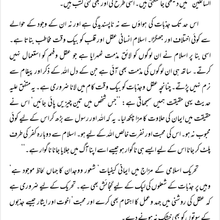
السالکین‘‘ میں دیکھی جا سکتی ہیں۔ اسی طرح کی اور بھی کئی کتب ہیں۔
اس حد تک جذبات کی ہواؤں سے نہ ناپسندیدگی ہے اور نہ ان کے وجود کے حوالے
سے کوئی اختلاف اور جھگڑا۔ اسلام انسانی عقل اور قلب کو بیک وقت مخاطب بناتا ہے۔
اسی بنا پر اسلام نے ان لوگوں کو لائق مذمت ٹھہرایا ہے جو عقل وفہم کو استعمال نہیں
کرتے۔ ساتھ ہی ان لوگوں کی مذمت بھی آئی ہے جن کے دل اللہ کے ذکر اور پیغام سے
نرم نہیں پڑتے۔ چنانچہ عقل وجذبات کو بیک وقت کام میں لانا ضروری ہے۔ یہ متفق علیہ
حدیث یہی حقیقت ہمیں سمجھاتی ہے: ’’جس شخص میں تین چیزیں پائی جائیں‘ اس نے
حقیقت میں ایمان کی حلاوت کا مزا چکھ لیا۔ یہ کہ اللہ اور رسول سے بڑھ کر اس کے لیے کوئی
محبوب نہ ہو۔ اس کی محبت اور نفرت خالص اللہ کے لیے ہو۔ اسلام سے دوبارہ کفر کی طرف
پلٹ کر جانا اس کے لیے ایسے ہی ناگوار ہو جیسے اسے اپنا آگ میں جلایا جانا ناگوار ہے۔‘‘
تحریک اسلامی کے مزاج میں ایمانی کیفیات‘ شعور ووجدان کا جہاں لحاظ موجود ہے‘
وہیں پر جذبات کے شعلوں کی لپک کے لیے گنجائش بھی ہے۔ تحریک کے لیے ضروری ہے
کہ عقل کی روشنی میں جہد وعمل کا اہتمام بھی کرے اور محبت‘ اخوت اور ایثار جیسے جذبوں
کے سوتوں کو بھی خشک نہ ہونے دے۔