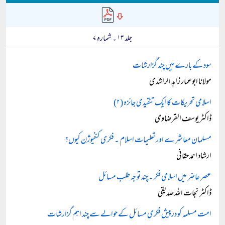
جلد ۱۳ ۔ شمارہ ۷
سود کے بارے میں چند گزارشات
مولانا ابوعمار زاہد الراشدی
اسلامی تحریکات کا ایک تنقیدی جائزہ (۲)
ڈاکٹر یوسف القرضاوی
مسلمان معاشرے اور تعلیمات اسلام ۔ فکری کنفیوژن کیوں؟
ارشاد احمد حقانی
عصر حاضر میں اسلامی فکر ۔ چند توجہ طلب مسائل
ڈاکٹر نجات اللہ صدیقی
امت مسلمہ کو درپیش فکری مسائل کے حوالے سے چند اہم گزارشات