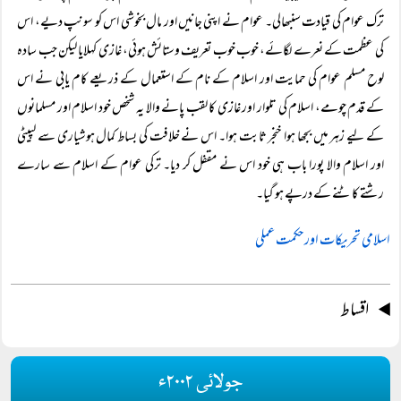
ترک عوام کی قیادت سنبھالی۔ عوام نے اپنی جانیں اور مال بخوشی اس کو سونپ دیے، اس
کی عظمت کے نعرے لگائے، خوب خوب تعریف وستائش ہوئی، غازی کہلایا لیکن جب سادہ
لوح مسلم عوام کی حمایت اور اسلام کے نام کے استعمال کے ذریعے کام یابی نے اس
کے قدم چومے، اسلام کی تلوار اور غازی کا لقب پانے والا یہ شخص خود اسلام اور مسلمانوں
کے لیے زہر میں بجھا ہوا خنجر ثابت ہوا۔ اس نے خلافت کی بساط کمال ہوشیاری سے لپیٹی
اور اسلام والا پورا باب ہی خود اس نے مقفل کر دیا۔ ترکی عوام کے اسلام سے سارے
رشتے کاٹنے کے درپے ہو گیا۔
اسلامی تحریکات اور حکمت عملی
اقساط
جولائی ۲۰۰۲ء