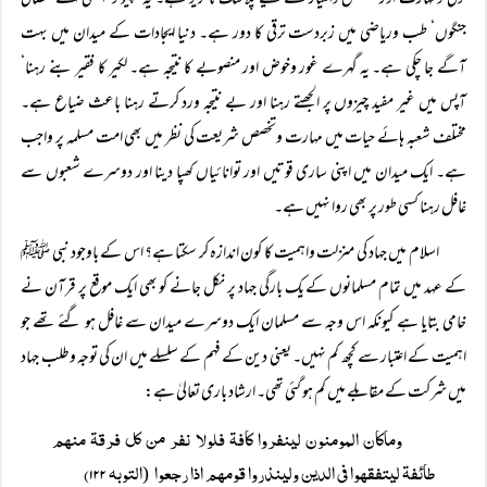
ترقی ومہارت اور تخصص وامتیاز کے لیے پلاننگ ناگزیر ہے۔ یہ کمپیوٹر‘ ایٹمی اسلحے‘ فضائی
جنگوں‘ طب وریاضی میں زبردست ترقی کا دور ہے۔ دنیا ایجادات کے میدان میں بہت
آگے جا چکی ہے۔ یہ گہرے غور وخوض اور منصوبے کا نتیجہ ہے۔ لکیر کا فقیر بنے رہنا‘
آپس میں غیر مفید چیزوں پر الجھتے رہنا اور بے نتیجہ ورد کرتے رہنا باعث ضیاع ہے۔
مختلف شعبہ ہائے حیات میں مہارت وتخصص شریعت کی نظر میں بھی امت مسلمہ پر واجب
ہے۔ ایک میدان میں اپنی ساری قوتیں اور توانائیاں کھپا دینا اور دوسرے شعبوں سے
غافل رہنا کسی طور پر بھی روا نہیں ہے۔
اسلام میں جہاد کی منزلت واہمیت کا کون اندازہ کر سکتا ہے؟ اس کے باوجود نبی ﷺ
کے عہد میں تمام مسلمانوں کے یک بارگی جہاد پر نکل جانے کو بھی ایک موقع پر قرآن نے
خامی بتایا ہے کیونکہ اس وجہ سے مسلمان ایک دوسرے میدان سے غافل ہو گئے تھے جو
اہمیت کے اعتبار سے کچھ کم نہیں۔ یعنی دین کے فہم کے سلسلے میں ان کی توجہ وطلب جہاد
میں شرکت کے مقابلے میں کم ہو گئی تھی۔ ارشاد باری تعالیٰ ہے:
وماکان المومنون لینفروا کافۃ فلولا نفر من کل فرقۃ منہم
طائفۃ لیتفقہوا فی الدین ولینذروا قومہم اذا رجعوا
التوبہ ۱۲۲)
(