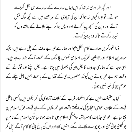
اور کچھ ضروری نہ تھا کہ اہل ایمان سارے کے سارے ہی نکل کھڑے
ہوتے۔ تو ایسا کیوں نہ ہوا کہ ان کی آبادی کے ہر حصے میں سے کچھ لوگ نکل
آتے اور دین کی سمجھ پیدا کرتے اور واپس جا کر اپنے علاقے کے باشندوں کو
خبردار کرتے تا کہ وہ پرہیز کرتے۔
ذرا غور کریں ہمارے کام اٹکل پچو اور ہمارے تیر بے ہدف کے چل رہے ہیں، جبکہ
معاندین اسلام اور مخالفین تحریک اسلامی ٹھوس پلاننگ کے تحت آگے بڑھ رہے ہیں۔
یہی وجہ ہے کہ ہماری جدوجہد کا پھل ان کی جھولی میں پڑتا ہے۔ پھل پکنے اور توڑنے کے
وقت ہم بے خبر ہوتے ہیں کیونکہ منصوبہ بندی کے فقدان کے باعث ہمیں پھل پکنے کے
موسم ہی کی خبر نہیں ہوتی۔
کیا یہ حقیقت نہیں ہے کہ استعمار غرب کے خلاف آزادی کی تحریکوں میں یا کسی باطل
قوت کے خلاف عوامی احتجاج کی لہر اٹھتے وقت ان تحریکوں کے لیے قوت محرکہ اسلام ہی
بنتا رہاہے، عوامی جذبات کا سرچشمہ وابستگی اسلام ہی ثابت ہوتا رہا لیکن اسلام کے نام پر
جو کھیتی بوئی گئی اور جو پودے لگائے گئے، انہیں کاٹا اور ان کی باغ بانی کا کام آگے چل کر