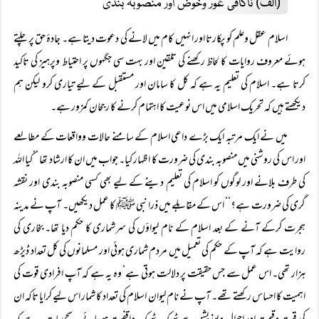
(الف) ناکافی غور وخوض اور منصوبہ بندی
اسلام عقل وعلم کو پکارتا اور انہیں کام میں لانے کی دعوت دیتا ہے۔ جادۂ حق پر چلتے
ہوئے معروف روایات کا لحاظ رکھنے کی تلقین اور بہت سی جگہوں پر احتیاط وپرہیز کی تاکید
کرتا ہے۔ اسلام کی تعلیم یہ ہے کہ کل کا سامان اور مستقبل کے لیے تیاری کرو لیکن ہم
دیکھتے ہیں کہ تحریک اسلامی میں اس نوعیت کا اہتمام کرنے کا رجحان کمزور ہے۔
میں نے ایک مرتبہ ایک بڑے داعی اسلام کے سامنے حالات وواقعات کے مطالعے
اور اس کی روشنی میں منصوبہ بندی کی ضرورت کا اظہار کیا۔ جواب میں ان کا ارشاد تھا ’’کیا اللہ
کی طرف بلانے اور لوگوں کو اسلام کی تعلیم دینے کے لیے بھی کسی منصوبہ بندی اور نقشہ
گری کی ضرورت ہے؟‘‘ اس کے مقابلے میں ذرا نبی ﷺ کا عمل دیکھیں۔ آپ نے مدینہ
ہجرت کرکے آنے کے بعد اسلام کے نام لیواؤں کی سرشماری کا حکم دیا تھا۔ بخاری کی
روایت ہے کہ آپ کے حکم کی تعمیل میں مردم شماری ہوئی اور مسلمانوں کی کل تعداد ڈیڑھ
ہزار تھی۔ اس عمل سے جس حقیقت پر دلالت ہوتی ہے‘ وہ یہ ہے کہ آپ افرادی قوت کی
اہمیت کا احساس رکھتے تھے۔ آپ نے نام لیوان اسلام کی تعداد کا شمار اس لیے کرایا تاکہ ان