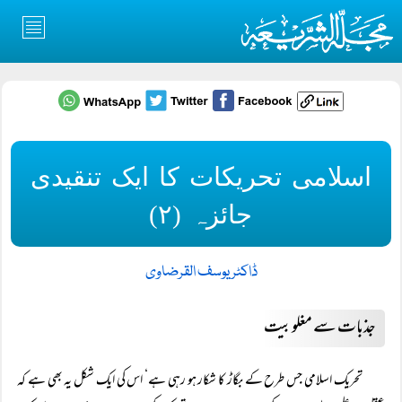
اسلامی تحریکات کا ایک تنقیدی
جائزہ (۲)
ڈاکٹر یوسف القرضاوی
جذبات سے مغلوبیت
تحریک اسلامی جس طرح کے بگاڑ کا شکار ہو رہی ہے‘ اس کی ایک شکل یہ بھی ہے کہ