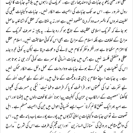
عقلی اور علمی پہلو پر جذبات کی دھندچھا رہی ہے۔ تحریک کی راہوں میں بلاشبہ جذبات کا ایک
رول ضرور ہے۔ اس حد تک جذبات کی اہمیت سے انکار نہیں۔ جذبات وکیفیات قلبی کی
لطیف لہروں کو یکسر مسدود کر دینا مقصود نہیں ہے اور نہ یہ منشاہے کہ عقل کو اتنا غلبہ حاصل
ہو جائے کہ تحریک اسلامی عقلیت کے تابع ہو کر رہ جائے۔ یہ چیز نہ صرف تحریک کے
مزاج کے خلاف ہے بلکہ اسلام کے مزاج سے بھی اس کو کوئی مطابقت نہیں۔ اسلام عقل
کا احترام سکھاتا ہے اور فکر ونظر کو کام میں لانے کی دعوت دیتا ہے لیکن یہ کوئی مجرد جامد
عقلی ومنطقی فلسفہ نہیں ہے جس میں جذبات انسانی کا سرے سے کوئی گزر ہی نہ ہوتا ہو۔
اس کی تعلیمات پر عمل کرتے ہوئے جذبات وواردات کے عمل دخل سے انکار ممکن نہیں
ہے۔ یہ جذبات اپنے مقام پر بڑی قدر وقیمت کے حامل ہیں۔ اللہ کے لیے محبت‘ اللہ کے
لیے نفرت‘ خدا کی نعمتوں اور فراغت کو پا کر فرحت وطمانیت‘ نیکی پر مسرت کی کلیوں
کاکھلنا‘ معصیت کے ارتکاب پر حزن کی کیفیت پیدا ہونا‘ اللہ کا خوف دلوں میں بیٹھنا اور اس
سے امید بھرا ایک تعلق قائم کرنا‘ سب ایسے نفسیاتی احوال ہیں جن کی اہمیت مسلم ہے۔ اہل
تصوف نے تو ان جذبات وکیفیات پر اپنی کتابوں میں پورے پورے باب باندھے ہیں۔ اس
کی واضح مثالیں ہرویؒ کی ’’منازل السائرین‘‘ اور ابن قیمؒ کی طرف سے اس کی شرح ’’مدارج