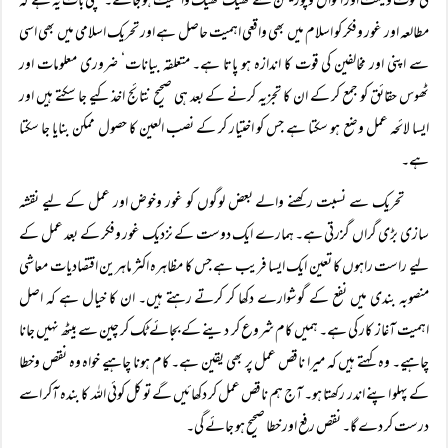
کی قوت وقیمت اور احوال وپوزیشن سے ٹھیک ٹھیک واقفیت ہو جائے۔ سچی بات یہ ہے کہ
مطالعہ اور غور وفکر کو اسلام میں بھی واقعی اہمیت حاصل ہے اور تحریک اسلامی میں بھی اسی
سے اپنی اور مخالفین کی قوت کا اندازہ ہو پاتا ہے۔ متعلقہ بیانات‘ ضروری معلومات اور
ٹھوس حقائق کو جمع کر کے ان کا تجزیہ کرنے کے بعد ہی صحیح نتائج اخذ کیے جا سکتے ہیں اور
ایسا لائحہ عمل وضع ہو سکتا ہے جس کو اختیار کر کے نصب العین کا حصول ممکن بنایا جا سکتا
ہے۔
تحریک سے نسبت رکھنے والے بعض لوگوں کو غور وخوض اور عمل کے لیے نقشہ
سازی بڑی گراں گزرتی ہے۔ ہمارے ایک دوست کے نزدیک غور وفکر کے بعد عمل کے
لیے راست راہوں کا تعین ایک ایسا فریب ہے جس کا مظاہرہ اکثر ماہرین اقتصادیات معاشی
منصوبہ بندی میں نفع کے گوشوارے دکھا کر کرتے رہتے ہیں۔ ان کا خیال ہے کہ اصل
اہمیت آغاز کار کی ہے۔ ہمیں کام شروع کر دینے کے بجائے ٹک کر چین سے بیٹھ نہیں جانا
چاہیے۔ وہ کہتے ہیں کہ میرا ناقص عمل پر بھی یقین ہے۔ کام ہونا چاہیے خواہ وہ نقص وخطا
کے پہلو اپنے اندر رکھتا ہو۔ آج ہم ناقص عمل کر دکھائیں گے تو کل کوئی اللہ کا بندہ آکر اسے
درست کر دے گا۔ نقص رفع اور خطا صحیح ہو جائے گی۔