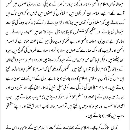
سنبھالا تو ان اسلام دشمن، مکار اور کینہ پرور عناصر نے جو چپکے سے ہماری صفوں میں گھس
آئے تھے؟ ایسے عناصر ان تحریکوں میں مسلمانوں کی صفوں میں شامل ہو کر اس تاک میں
لگ جاتے ہیں کہ مسلمانوں کو آپس میں پھاڑا اور لڑا دیا جائے ، آگے بڑھ کر جدوجہد کی قیادت
سنبھال لی جائے اور عظیم کوششوں کا پکا ہوا پھل اپنے دامن میں سمیٹ لیا جائے۔ یہ
ہماری بے تدبیری، معاملہ نافہمی اور بے فکری ولا پروائی ہی کے باعث ہوتا ہے کہ اسلام
دشمن اور فریب کار لوگ ہمارے کندھوں پر سوار ہو کر اور ہمارے نعروں کی گونج میں ہیرو
بن بیٹھتے ہیں، لوگ اپنا تن من دھن ان کے سپرد کر دیتے ہیں اور وہ نام نہاد ہیرو اطمینان
کے ساتھ فتح وکام رانی کا ثمرہ پا لیتے ہیں۔ کتنوں کو دیکھا گیا کہ اسلام کا محض لبادہ اوڑھ لیتے
ہیں، ان کی زبانوں پر اسلام، اسلام کا ورد جاری ہو جاتا ہے، دل کے اس خلاف سوچ رہے
ہوتے ہیں۔ اسلام عملاً ان کی زندگی سے کوئی میل نہیں کھاتا۔ اپنی لچھے دار تقریروں اور
دجالانہ تدبیروں کے باعث وہ مسلم عوام کو دھوکہ دینے میں کام یاب ہو جاتے ہیں۔ جب
اقتدار کا منصب اور ہیرو کا مرتبہ پا لیتے ہیں تو اسلام والا نقاب اتار پھینکتے اور اپنے حقیقی
روپ میں ظاہر ہو جاتے ہیں۔
کمال اتاترک کو لیجیے۔ اسلام کے جھنڈے کے تحت، اسلام ہی کے نام پر، اس نے