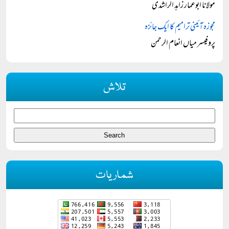
مولانا ابوعمار زاہد الراشدی
مجوزہ آئینی ترامیم کا ایک جائزہ
پروفیسر میاں انعام الرحمن
تلاش
شماریات