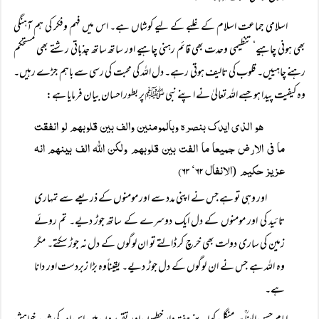
اسلامی جماعت اسلام کے غلبے کے لیے کوشاں ہے۔ اس میں فہم وفکر کی ہم آہنگی
بھی ہونی چاہیے‘ تنظیمی وحدت بھی قائم رہنی چاہیے اور ساتھ ساتھ جذباتی رشتے بھی مستحکم
رہنے چاہییں۔ قلوب کی تالیف ہوتی رہے۔ دل اللہ کی محبت کی رسی سے باہم جڑے رہیں۔
وہ کیفیت پیدا ہو جسے اللہ تعالیٰ نے اپنے نبی ﷺ پر بطور احسان بیان فرمایا ہے:
ھو الذی ایدک بنصرہ وبالمومنین والف بین قلوبہم لو انفقت
ما فی الارض جمیعا ما الفت بین قلوبہم ولکن اللہ الف بینہم انہ
عزیز حکیم
الانفال ۶۲‘ ۶۳)
(
اور وہی تو ہے جس نے اپنی مدد سے اور مومنوں کے ذریعے سے تمہاری
تائید کی اور مومنوں کے دل ایک دوسرے کے ساتھ جوڑ دیے۔ تم روئے
زمین کی ساری دولت بھی خرچ کر ڈالتے تو ان لوگوں کے دل نہ جوڑ سکتے۔ مگر
وہ اللہ ہے جس نے ان لوگوں کے دل جوڑ دیے۔ یقیناًوہ بڑا زبردست اور دانا
ہے۔