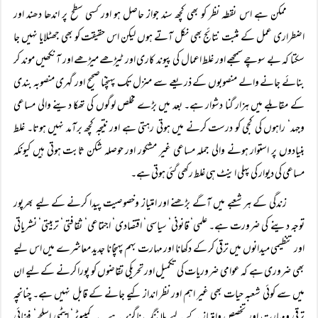
ممکن ہے اس نقطہ نظر کو بھی کچھ سند جواز حاصل ہو اور کسی سطح پر اندھا دھند اور
اضطراری عمل کے مثبت نتائج بھی نکل آتے ہوں لیکن اس حقیقت کو بھی جھٹلایا نہیں جا
سکتا کہ بے سوچے سمجھے اور غلط اعمال کی پیوند کاری اور ٹیڑھے میڑھے اور آنکھیں موند کر
بنائے جانے والے منصوبوں کے ذریعے سے منزل تک پہنچنا صحیح اور گہری منصوبہ بندی
کے مقابلے میں ہزار گنا دشوار ہے۔ بعد میں بڑے مخلص لوگوں کی تھکا دینے والی مساعی
وجہد‘ راہوں کی کجی کو درست کرنے میں ہوتی رہتی ہے اور نتیجہ کچھ برآمد نہیں ہوتا۔ غلط
بنیادوں پر استوار ہونے والی جملہ مساعی غیر مشکور اور حوصلہ شکن ثابت ہوتی ہیں کیونکہ
مساعی کی دیوار کی پہلی اینٹ ہی غلط رکھی گئی ہوتی ہے۔
زندگی کے ہر شعبے میں آگے بڑھنے اور امتیاز وخصوصیت پیدا کرنے کے لیے بھرپور
توجہ دینے کی ضرورت ہے۔ علمی‘ قانونی‘ سیاسی‘ اقتصادی‘ اجتماعی‘ ثقافتی‘ تربیتی‘ نشریاتی
اور تنظیمی میدانوں میں ترقی کر کے دکھانا اور مہارت بہم پہنچانا جدید معاشرے میں اس لیے
بھی ضروری ہے کہ عوامی ضروریات کی تکمیل اور تحریکی تقاضوں کو پورا کرنے کے لیے ان
میں سے کوئی شعبہ حیات بھی غیر اہم اور نظر انداز کیے جانے کے قابل نہیں ہے۔ چنانچہ