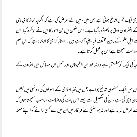
ے عنوان سے میری ایک تحریر شائع ہوئی ہے جس میں، میں نے عرض کیا ہے کہ اگرچہ نماز کا بنیادی
 کے انفرادی ذوق پر چھوڑ دیا گیا ہے۔ اس ضمن میں جن امور کا میں نے تذکرہ کیا، ان
 اہلِ علم کے مابین مختلف فیہ چلے آ رہے ہیں۔ استاذِ گرامی کا ارشاد ہے کہ اہلِ علم
ے کو درست سمجھتا ہے اس پر عمل کرتا ہے۔
وجیہ کی ایک کوشش ہے ورنہ خود میرا اطمینان اور عمل ان مسائل میں احناف کے
ل‘‘ کے زیرعنوان میرا ایک مضمون شائع ہوا ہے جس میں فقہِ اسلامی کے اصولوں کی روشنی میں بعض
کی نشان دہی کی ہے، ان کی تفصیل سے پہلے اس بات کی وضاحت مناسب سمجھتا ہوں کہ
 سے غرض نہ یہ ہے اور نہ ہو سکتی ہے کہ قارئین ان میں سے کسی رائے کو اپنے معتمد