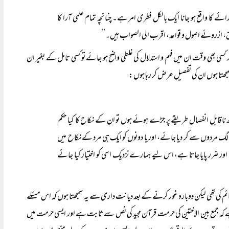
ائے کا واقع ہو جانا ایک بالکل فطری امر ہے۔ چنانچہ تمام علمی آرا کا
ق، ازروئے اصول و قواعد، اقرب الی الصواب ہیں۔‘‘
سی بھی وقت ان میں فہم و استدلال کی غلطی واضح ہو جائے تو کسی تامل کے بغیر ان
جھتا ہوں ان کی تفصیل عرض کر رہا ہوں:
اقابلِ انفصال طریقے پر جڑے ہوئے ہوں تو ان کے نکاح کا کیا حکم
لگ الگ مردوں سے کر دیا جائے، اور یا دونوں کو ایک ہی مرد کے نکاح میں
ر ضرر پایا جاتا ہے، اس لیے ہمارے نزدیک اسی کو اختیار کیا جائے
قائم کی تھی لیکن دوبارہ غور کرنے کے بعد دیانت داری سے یہ سمجھتا ہوں کہ اس مسئلے
ہ ہے کہ جمع بین الاختین کی حرمت قرآن مجید کی نص سے ثابت ہے اور ایسی حرمت میں