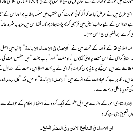
رت میں عورت کو کفارے کے طور پر قربانی بھی ادا کرنی پڑے گی
ارشاد الساری، ملا علی قاریؒ ص
(
اسی طرح میں نے عرض کیا تھا کہ اگر کوئی عورت کسی مکتب میں معلّمہ یا طالبہ ہو اور اس کے ح
ہے لہٰذا اس کے لیے حالتِ حیض میں قرآن کریم پڑھنا جائز ہو گا۔ فقہا اس میں مزید یہ شرط ع
یگی کرے
عالمگیری ج ۱ ص ۲۴)۔
(
الاصل فی الاشیاء الاباحۃ
۵۔ اسلامی فقہ کے قواعد کے تحت میں نے ’’
‘‘
اشیا میں اصل 
(
ستاذِ گرامی نے اس مسئلے پر اپنی کتابوں ’’راہِ سنت‘‘ اور ’’بابِ جنت‘‘ میں مفصل بحث کی 
العے سے میں اس نتیجے پر پہنچا ہوں کہ استاذِ گرامی نے یہ بحث اصلاً‌ اہلِ بدعت کے استدلال
الاصل الاباحۃ
کل محدثۃ ض
 ہیں۔ ظاہر ہے کہ عبادات کے دائرے میں ’’
‘‘ کا نہیں بلکہ ’’
 کی تردید بالکل درست ہے۔
البتہ اجتہادی امور کے دائرے میں اہلِ علم کے ایک گروہ نے استنباطِ احکام کے حوالے سے 
وں تطبیق دی ہے کہ:
ان الاصل فی المنافع الاذن و فی المضار المنع۔