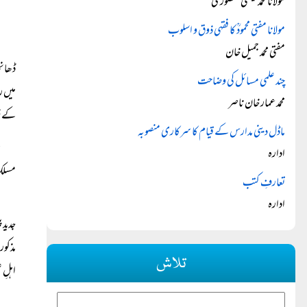
مولانا محمد عیسٰی منصوری
مولانا مفتی محمودؒ کا فقہی ذوق و اسلوب
مفتی محمد جمیل خان
ڈھانچ
چند علمی مسائل کی وضاحت
میں ر
محمد عمار خان ناصر
کے نز
ماڈل دینی مدارس کے قیام کا سرکاری منصوبہ
ادارہ
مسلک
تعارفِ کتب
ادارہ
جدید 
مذکور
تلاش
اہلِ 