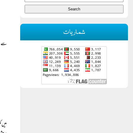
شماریات
سے رج
میں ک