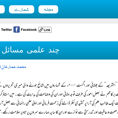
مجلہ
شمارے
چند علمی مسائل
محمد عمار خان ن
’’الشریعہ‘‘ کے جولائی اور اگست ۲۰۰۱ء کے شماروں میں شائع ہونے و
برکاتہم نے بعض امور کی طرف توجہ دلائی اور ان کی وضاحت کی ہدایت کی ہے۔ میں استاذِ گرام
ایک طالب علم کی آرا پر تنقیدی نظر ڈالنے کی زحمت فرمائی اور اپنی علمی رہنمائی سے بعض آرا پر ا
 صحت و عافیت اور تندرستی سے نوازے اور ان کا سایہ ہمارے سروں پر تادیر سلامت رکھے، 