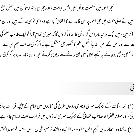
’’جن امور میں منفعت ہو اُن میں اصل اباحت، اور جن میں ضرر ہو اُن میں اصل منع
میں نے اپنی بحث میں جن امور پر اس قاعدے کا اطلاق کیا ہے وہ اسی نوعیت کے ہیں اور ان می
آخر میں، میں ایک مرتبہ پھر اس گزارش کا اعادہ کروں گا کہ میری تمام آرا کو ایک طالب علم ک
 ہے اور اس کے بغیر، غالباً‌، نفسِ علم کا تصور بھی مشکل ہے۔ اگر کوئی صاحبِ علم میرے استدل
ر، غلطی واضح ہو جانے پر‘‘ مجھے اپنی کسی بھی رائے سے رجوع کرنے میں، ان شاء اللہ، ہرگز کوئی تامل 
ی
(۱) ائمہ احناف کے نزدیک سری و جہری دونوں طرح کی نمازوں میں امام کے پیچھے قراءت جائز نہ
یؒ، اور مولانا ظفر احمد صاحب عثمانیؒ کے نزدیک سری نمازوں میں قراءت خلف الامام جائز ہے
(۲) الاشباہ والنظائر لابن نجیم ۱ ص ۹۷ و ۹۸۔ الاشباہ والنظائر للسیوطی ج ۱ ص ۶۰ ۔ الموسوعۃ الفقہیہ، وزارۃ الاوقاف والشؤون الاسلامیۃ الکویت ج ۱ ص ۱۳۰