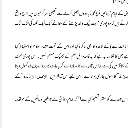
 ۲۳۵)
یض کے ایام آجائیں تو چونکہ زیادہ دن چھٹی کرنے سے تعلیمی سرگرمیوں میں حرج واقع
ائد کرتے ہیں کہ وہ پوری آیت بیک دفعہ پڑھنے کے بجائے ایک ایک کلمہ کی الگ الگ
اباحت ہے) کے قاعدہ کا بھی تذکرہ کیا اور اس کے تحت متعدد احکام کا استنباط کیا
ہے جس کا خلاصہ یہ ہے کہ یہ قاعدہ اہلِ علم کے نزدیک مسلّم نہیں۔ اس پوری بحث
 کے تناظر میں کی ہے جو اس قاعدے کا سہارا لے کر بدعات کا دروازہ چوپٹ کھول دینا
لالۃ
الاصل الاباحۃ
‘‘ کا اصول جاری ہوتا ہے، اس لیے اس تناظر میں ’’
‘‘ کے
(۲)
اس قاعدے کو معتبر تسلیم کیا ہے
۔ امام رازیؒ نے قائلین و مانعین کے موقف