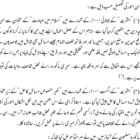
ان امور کی تفصیل حسبِ ذیل ہے:
(۱) ’’الشریعہ‘‘ کے جولائی ۲۰۰۱ء کے شمارے میں ’’اسلام میں عبادت‘‘ ک
ہ دین میں متعین کر دیا گیا ہے، تاہم اس کے بعض اعمال ایسے ہیں جن کا کرنا یا نہ کرنا لوگوں
فع الیدین، وضع الیدین، آمین بالجہر اور فاتحہ خلف الامام جیسے مسائل بھی شامل ہیں جو صدیوں سے
دیک یہ مسائل ذوقی نہیں بلکہ علمی اور تحقیقی ہیں اور ہر فریق اپنے دلائل کی بنیاد پر جس رائ
مجھے اس سے اتفاق ہے کہ امرِ واقعہ یہی ہے۔ میری مذکورہ رائے محض مخالف روایات کی ت
(۱)
 پر ہے۔
(۲) ’’الشریعہ‘‘ کے اگست ۲۰۰۱ء کے شمارے میں ’’غیر منصوص مسائل کا ح
پیش آمدہ مسائل کا حل پیش کیا گیا ہے۔ استاذِ گرامی نے اس ضمن میں جن محلِ اشکال امور 
ہ تحریر میں اختیار کی جانے والی آرا کسی قسم کے ادعا کے بغیر محض طالب علمانہ آرا ہیں۔ ان
علم کی رائے کے خلاف پائیں تو اسے چھوڑ کر میری رائے پر عمل کریں۔ حاشا و کلّا۔
مذکورہ مضمون کے آغاز میں، میں نے صراحتاً‌ عرض کیا تھا کہ: