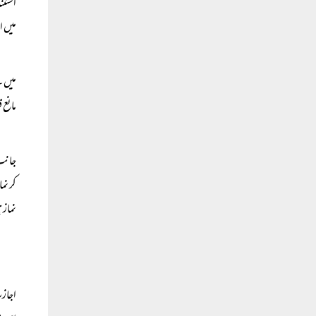
استثن
میں ا
میں ن
مانع 
جانب 
کر نم
نماز 
اجازت