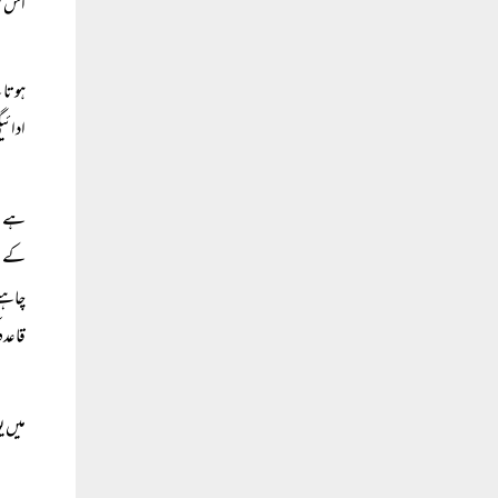
اس صو
ہوتا 
ادائ
ہے۔ ا
کے مط
چاہتے
قاعدہ
میں ی