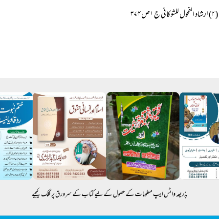
(۲) ارشاد الفحول للشوکانی ج ۱ص ۳۷۴
بذریعہ واٹس ایپ معلومات کے حصول کے لیے کتاب کے سرورق پر کلک کیجیے