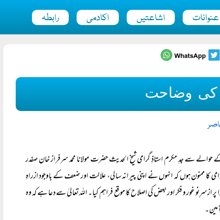
عنوانات
اشاعتیں
اکادمی
رابطہ
 کی وضاحت
اصر
الی میری تحریروں کے حوالے سے جدِ مکرم استاذِ گرامی شیخ الحدیث حضرت مولانا محمد سرفراز خان صفدر
ی کا ممنون ہوں کہ انہوں نے اپنی پیرانہ سالی، علالت اور ضعف کے باوجود ازراہِ
زسرِنو غور و فکر اور بعض کی اصلاح کا موقع فراہم کیا۔ اللہ تعالیٰ سے دعا ہے کہ وہ
آمین۔