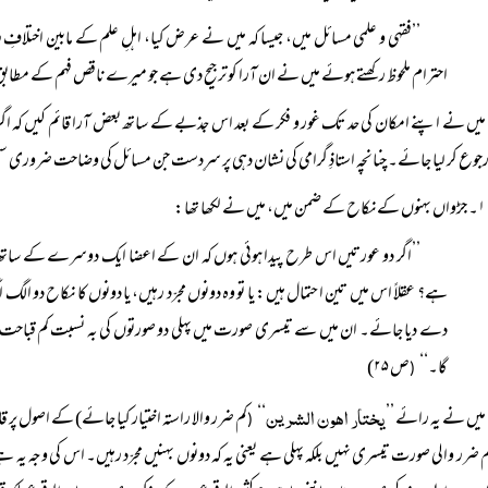
’’فقہی و علمی مسائل میں، جیسا کہ میں نے عرض کیا، اہلِ علم کے مابین اختلافِ ر
احترام ملحوظ رکھتے ہوئے میں نے ان آرا کو ترجیح دی ہے جو میرے ناقص فہم کے مطاب
میں نے اپنے امکان کی حد تک غور و فکر کے بعد اس جذبے کے ساتھ بعض آرا قائم کیں کہ اگر ک
وع کر لیا جائے۔ چنانچہ استاذِ گرامی کی نشان دہی پر سرِدست جن مسائل کی وضاحت ضروری سم
۱۔ جڑواں بہنوں کے نکاح کے ضمن میں، میں نے لکھا تھا:
’’اگر دو عورتیں اس طرح پیدا ہوئی ہوں کہ ان کے اعضا ایک دوسرے کے ساتھ ن
ہے؟ عقلاً‌ اس میں تین احتمال ہیں: یا تو وہ دونوں مجرّد رہیں، یا دونوں کا نکاح دو ا
دے دیا جائے۔ ان میں سے تیسری صورت میں پہلی دو صورتوں کی بہ نسبت کم قباحت او
گا۔‘‘
ص ۲۵)
(
یختار اھون الشرین
میں نے یہ رائے ’’
‘‘
کم ضرر والا راستہ اختیار کیا جائے) کے اصول پر 
(
م ضرر والی صورت تیسری نہیں بلکہ پہلی ہے یعنی یہ کہ دونوں بہنیں مجرّد رہیں۔ اس کی وجہ ی