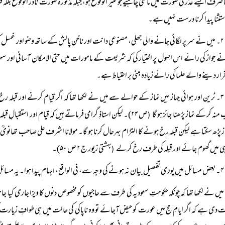
ا صرف ایسے عذر کی صورت میں ماننی چاہیے جو کثیر الوقوع ہو، جبکہ مذکورہ صورت نادر الو
ستثنا پیدا کرنا درست نہیں ہے۔
۲۔ میں نے سر پر لگائی جانے والی جھلی، مصنوعی دانت اور ناخن پالش کے ساتھ وضو اور غسل کو درست قرار دیا ہے
ے جواز کی رائے اس اصول پر اختیار کی کہ شریعت کے مامورات میں حتی الامکان آسانی اور سہو
قرار دینے والے علما کی رائے زیادہ مبنی بر احتیاط ہے۔
۳۔ ٹرین اور ہوائی جہاز میں نماز کے حوالے سے میں نے لکھا تھا کہ اگر قیام کرنے اور قبلہ رخ 
منہ کر کے نماز پڑھنا جائز ہو گا
ص ۲۴)۔ لیکن استاذِ گرامی فرماتے ہیں کہ قیام اور استقبال
(
از پڑھ سکتا ہے لیکن قبلہ رخ ہونے کا التزام بہرحال کرنا ہو گا۔ مولانا اشرف علی صاحب تھانویؒ 
ہی میں گھوم جائے اور قبلہ کی طرف رخ کر لے
بہشتی زیور ج ۲ ص ۵۰)۔
(
۴۔ بعض مسائل میں پوری تفصیل بیان نہ ہونے کی وجہ سے، فی الواقع، ابہام پیدا ہوا۔ یہ مسائل حسبِ ذیل ہیں:
میں نے لکھا تھا کہ چونکہ حکومتِ سعودیہ کی طرف سے حاجیوں کو مخصوص دنوں کا ویزا جاری کیا جا
 دی ہے کہ اگر ایامِ حج میں عورت کو حیض آجائے تو وہ ناپاکی کی حالت میں ہی طوافِ زیارت ک