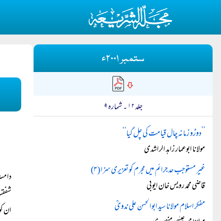
ستمبر ۲۰۰۱ء
جلد ۱۲ ۔ شمارہ ۹
’’دوڑو زمانہ چال قیامت کی چل گیا‘‘
مولانا ابوعمار زاہد الراشدی
غیر مستوجب حد جرائم میں مجرم کو تعزیری سزا (۳)
دامت 
قاضی محمد رویس خان ایوبی
شفقت 
مفکر اسلام مولانا سید ابوالحسن علی ندویؒ
ان کو