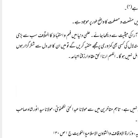
(۲)
 ہے
۔
ں منفعت و مصلحت کا واضح طور پر موجود ہے۔
ی آرا کی حیثیت سے دیکھا جائے۔ علمی دنیا میں فہم و استنباط کا اختلاف سب سے بڑی
ال کی کسی بھی کمزوری پر مجھے متنبہ کریں گے تو میں ان کا تہہِ دل سے شکرگزار ہوں
نہیں ہو گا۔ اللہم ارنا الحق حقا وارزقنا اتباعہ۔
یں ہے، تاہم متاخرین میں سے مولانا عبد الحئی لکھنویؒ، مولانا سید انور شاہ صاحب
۔