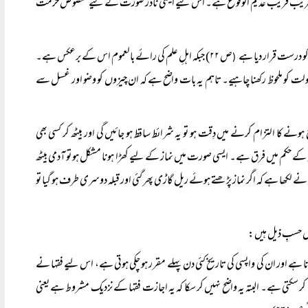
قوع بلکہ قریب قریب عدیم الوقوع ہے۔ اس لیے ایسی نادر صورت کے لیے منصوص حرمت
ص ۲۲) جبکہ اہلِ علم کی رائے بالعموم اس کے برعکس ہے۔
(
لت کو ملحوظ رکھنا چاہیے۔ تاہم یہ بات واضح ہے کہ ان چیزوں کو وضو اور غسل سے
ہونے کا التزام کرنے میں دِقت ہو تو یہ شرائط ساقط ہو جائیں گی اور بیٹھ کر کسی بھی
ِ قبلہ کے حکم میں فرق ہے۔ ایسی صورت میں نماز کے لیے کھڑا ہونا مشکل ہو تو آدمی بیٹھ
نے لکھا ہے کہ اگر نماز پڑھتے ہوئے ریل گاڑی پھر گئی اور قبلہ دوسری طرف ہو گیا تو
تا ہے اور ان کی واپسی کی تاریخ کئی دن پہلے مقرر ہو چکی ہوتی ہے، اس لیے فقہا نے
ر سکتی ہے۔ البتہ یہ واضح نہیں کر سکا کہ یہ اجازت فقہا کے نزدیک مشروط ہے یعنی