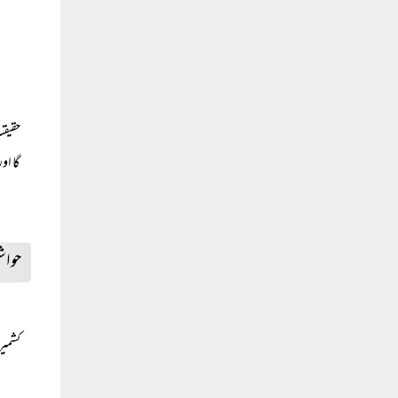
حقیقت
گا او
حواش
کشمیر