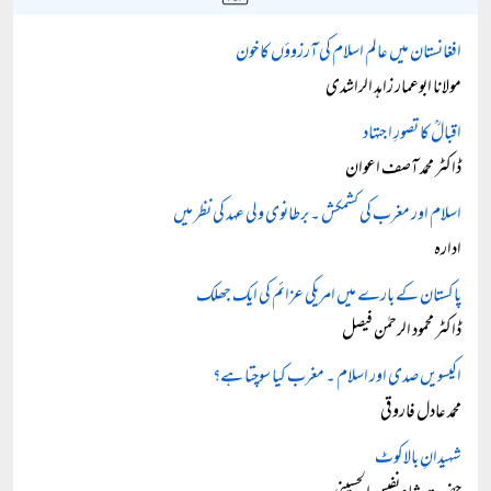
افغانستان میں عالم اسلام کی آرزوؤں کا خون
مولانا ابوعمار زاہد الراشدی
اقبالؒ کا تصورِ اجتہاد
ڈاکٹر محمد آصف اعوان
اسلام اور مغرب کی کشمکش ۔ برطانوی ولی عہد کی نظر میں
ادارہ
پاکستان کے بارے میں امریکی عزائم کی ایک جھلک
ڈاکٹر محمود الرحمٰن فیصل
اکیسویں صدی اور اسلام ۔ مغرب کیا سوچتا ہے؟
محمد عادل فاروقی
شہیدانِ بالاکوٹ