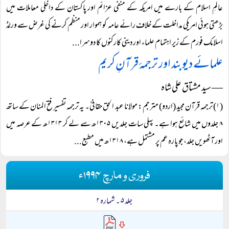
عالمِ اسلام کے بارے میں امریکہ کے منفی عزائم اور پاکستان کے داخلی معاملات میں
بڑھتی ہوئی امریکی مداخلت کے خلاف رائے عامہ کو ہموار اور منظم کرنے کی غرض سے ورلڈ
اسلامک فورم کے زیر اہتمام علماء اور دینی کارکنوں کا دوسرا...
علمائے دیوبند اور ترجمۂ قرآنِ کریم
― سید مشتاق علی شاہ
(۱) ترجمہ قرآن مجید (اردو) مترجم: مولانا عبد الحق حقانیؒ۔ یہ ترجمہ تفسیر فتح المنان کے ساتھ
۸ جلدوں میں شائع ہوا ہے۔ پہلی سات جلدیں ۱۳۰۵ھ سے لے کر ۱۳۱۳ھ کے عرصہ میں
اور آٹھویں جلد، جو پارہ عم پر مشتمل ہے، ۱۳۱۸ھ میں مطبع...
فروری و مارچ ۱۹۹۴ء
جلد ۵ ۔ شمارہ ۲