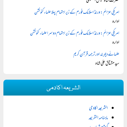
حضرت شاہ نفیس الحسینی
امریکی عزائم: ورلڈ اسلامک فورم کے زیر اہتمام پہلا علماء کنونشن
ادارہ
امریکی عزائم: ورلڈ اسلامک فورم کے زیر اہتمام دوسرا علماء کنونشن
ادارہ
علمائے دیوبند اور ترجمۂ قرآنِ کریم
سید مشتاق علی شاہ
الشریعہ اکادمی
الشریعہ اکادمی
ماہنامہ الشریعہ