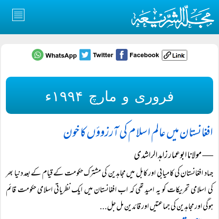
فروری و مارچ ۱۹۹۴ء
افغانستان میں عالم اسلام کی آرزوؤں کا خون
― مولانا ابوعمار زاہد الراشدی
جہاد افغانستان کی کامیابی اور کابل میں مجاہدین کی مشترک حکومت کے قیام کے بعد دنیا بھر
کی اسلامی تحریکات کو یہ امید تھی کہ اب افغانستان میں ایک نظریاتی اسلامی حکومت قائم
ہوگی اور مجاہدین کی جماعتیں اور قائدین مل جل...