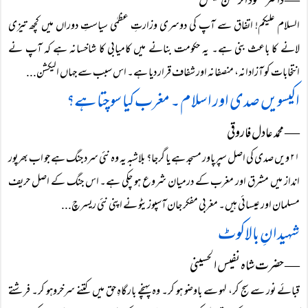
― ڈاکٹر محمود الرحمٰن فیصل
السلام علیکم! اتفاق سے آپ کی دوسری وزارتِ عظمٰی سیاستِ دوراں میں کچھ تیزی
لانے کا باعث بنی ہے۔ یہ حکومت بنانے میں کامیابی کا شاخسانہ ہے کہ آپ نے
انتخابات کو آزادانہ، منصفانہ اور شفاف قرار دیا ہے۔ اس سبب سے جہاں الیکشن...
اکیسویں صدی اور اسلام ۔ مغرب کیا سوچتا ہے؟
― محمد عادل فاروقی
۲۱ ویں صدی کی اصل سپرپاور مسجد ہے یا گرجا؟ بلاشبہ یہ وہ نئی سرد جنگ ہے جو اب بھرپور
انداز میں مشرق اور مغرب کے درمیان شروع ہو چکی ہے۔ اس جنگ کے اصل حریف
مسلمان اور عیسائی ہیں۔ مغربی مفکر جان آسپوزیٹو نے اپنی نئی ریسرچ...
شہیدانِ بالاکوٹ
― حضرت شاہ نفیس الحسینی
قبائے نور سے سج کر، لہو سے باوضو ہو کر۔ وہ پہنچے بارگاہِ حق میں کتنے سرخروہو کر۔ فرشتے