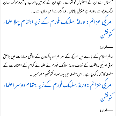
آسماں سے ان کے استقبال کو اترے۔ چلے ان کے جلو میں با ادب، با آبرو ہو کر۔ جہانِ
رنگ و بو سے ماورا ہے منزلِ جاناں۔ وہ گزرے اس جہاں سے...
امریکی عزائم: ورلڈ اسلامک فورم کے زیر اہتمام پہلا علماء
کنونشن
― ادارہ
عالمِ اسلام کے بارے میں امریکہ کے عزائم اور پاکستان کے داخلی معاملات میں بڑھتی
ہوئی امریکی مداخلت کے خلاف ورلڈ اسلامک فورم نے علمائے کرام کے اجتماعات کے
سلسلہ کا آغاز کر دیا ہے۔ اس سلسلہ میں پہلا علماء کنونشن ۲۶ دسمبر...
امریکی عزائم: ورلڈ اسلامک فورم کے زیر اہتمام دوسرا علماء
کنونشن
― ادارہ