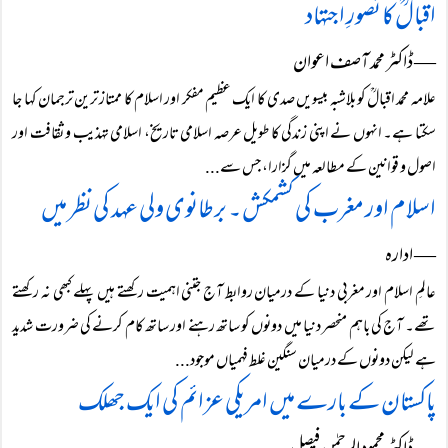
اقبالؒ کا تصورِ اجتہاد
― ڈاکٹر محمد آصف اعوان
علامہ محمد اقبالؒ کو بلاشبہ بیسویں صدی کا ایک عظیم مفکر اور اسلام کا ممتاز ترین ترجمان کہا جا
سکتا ہے۔ انہوں نے اپنی زندگی کا طویل عرصہ اسلامی تاریخ، اسلامی تہذیب و ثقافت اور
اصول و قوانین کے مطالعہ میں گزارا، جس سے...
اسلام اور مغرب کی کشمکش ۔ برطانوی ولی عہد کی نظر میں
― ادارہ
عالمِ اسلام اور مغربی دنیا کے درمیان روابط آج جتنی اہمیت رکھتے ہیں پہلے کبھی نہ رکھتے
تھے۔ آج کی باہم منحصر دنیا میں دونوں کو ساتھ رہنے اور ساتھ کام کرنے کی ضرورت شدید
ہے لیکن دونوں کے درمیان سنگین غلط فہمیاں موجود...
پاکستان کے بارے میں امریکی عزائم کی ایک جھلک