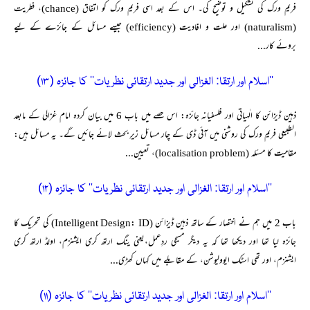
فریم ورک کی تشکیل و توضیح کی۔ اس کے بعد اسی فریم ورک کو اتفاق (chance)، فطریت
(naturalism) اور علت و افادیت (efficiency) جیسے مسائل کے جائزے کے لیے
بروئے کار...
’’اسلام اور ارتقا: الغزالی اور جدید ارتقائی نظریات‘‘ کا جائزہ (۱۳)
ذہین ڈیزائن کا الٰہیاتی اور فلسفیانہ جائزہ: اس حصے میں باب 6 میں بیان کردہ امام غزالی کے مابعد
الطبیعی فریم ورک کی روشنی میں آئی ڈی کے چار مسائل زیرِ بحث لائے جائیں گے۔ یہ مسائل ہیں:
مقامیت کا مسئلہ (localisation problem)، تعیین...
’’اسلام اور ارتقا: الغزالی اور جدید ارتقائی نظریات‘‘ کا جائزہ (۱۲)
باب 2 میں ہم نے اختصار کے ساتھ ذہین ڈیزائن (Intelligent Design: ID) کی تحریک کا
جائزہ لیا تھا اور دیکھا تھا کہ یہ دیگر مسیحی ردِعمل،یعنی ینگ ارتھ کری ایشنزم، اولڈ ارتھ کری
ایشنزم، اور تھی اسٹک ایوولیوشن، کے مقابلے میں کہاں کھڑی...
’’اسلام اور ارتقا: الغزالی اور جدید ارتقائی نظریات‘‘ کا جائزہ (۱۱)