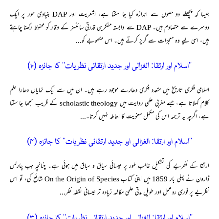
جیسا کہ پچھلے دو حصوں سے اندازہ کیا جا سکتا ہے، اشعریت اور DAP بنیادی طور پر ایک
دوسرے سے متصادم ہیں۔ DAP سے وابستہ مفکرین قدرتی سائنسز کے وقار کو محفوظ رکھنا چاہتے
ہیں، اسی لیے وہ معجزات سے گریز کرتے ہیں۔ اس منصوبے کو...
’’اسلام اور ارتقا: الغزالی اور جدید ارتقائی نظریات‘‘ کا جائزہ (۱۰)
اسلامی فکری تاریخ میں متعدد فکری دھارے موجود رہے ہیں۔ ان میں سے ایک نمایاں دھارا علم
کلام کہلاتا ہے، جسے مغربی علمی روایت میں scholastic theology کے قریب سمجھا جا سکتا
ہے، اگرچہ یہ ترجمہ اس کی مکمل معنویت کا احاطہ نہیں کرتا۔...
’’اسلام اور ارتقا: الغزالی اور جدید ارتقائی نظریات‘‘ کا جائزہ (۴)
ارتقا کے نظریے کی تشکیل غالب طور پر عیسائی سیاق و سباق میں ہوئی ہے۔ چنانچہ جب چارلس
ڈارون نے پہلی بار 1859 میں اپنی کتاب On the Origin of Species شائع کی، تو اس
نظریے پر فوری ردعمل اور طویل مدتی علمی مکالمہ زیادہ تر عیسائی نقطہ نظر...
’’اسلام اور ارتقا: الغزالی اور جدید ارتقائی نظریات‘‘ کا جائزہ (۳)