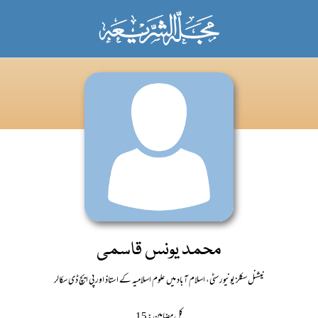
محمد یونس قاسمی
نیشنل سکلز یونیورسٹی، اسلام آباد میں علوم اسلامیہ کے استاذ اور پی ایچ ڈی سکالر
کل مضامین: 15