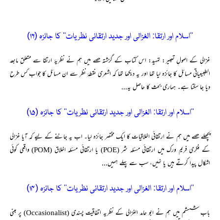
’’اسلام اور ارتقا: الغزالی اور جدید ارتقائی نظریات‘‘ کا جائزہ (۱۶)
غزالی کے اصولِ تعبیر: تمہید: اس کتاب کے گزشتہ حصے میں ہم نے نظریۂ ارتقا سے متعلق مابعد
الطبیعیاتی مسائل کا جائزہ لیا تھا اور یہ دیکھا تھا کہ اشعری نقطۂ نظر سے ان مسائل کا جواب کس طرح
دیا جا سکتا ہے۔ ہماری بحث کا حاصل یہ...
’’اسلام اور ارتقا: الغزالی اور جدید ارتقائی نظریات‘‘ کا جائزہ (۱۵)
پچھلے حصے میں ہم نے ارتقائی اخلاقیات کا ایک مختصر جائزہ لیا۔ اب یہ جاننے کے لیے کہ آیا غزالی
کے فکری فریم ورک میں ارتقائی مسئلہ شر (POE) یا ارتقائی مسئلہ اخلاق (POM) واقعی کوئی
اشکال پیدا کرتے ہیں یا نہیں، سب سے پہلے ہمیں...
’’اسلام اور ارتقا: الغزالی اور جدید ارتقائی نظریات‘‘ کا جائزہ (۱۴)
باب شسشم میں ہم نے ابو حامد الغزالی کے نظریہ اتفاقیت پسندی (Occasionalist) پر مبنی