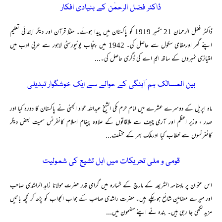
ڈاکٹر فضل الرحمٰن کے بنیادی افکار
ڈاکٹر فضل الرحمان 21 ستمبر 1919 کو پاکستان میں پیدا ہوئے۔ حفظ قرآن اور دیگر ابتدائی تعلیم
اپنے گھر اورمقامی سکول سے حاصل کی۔ 1942 میں پنجاب یونیورسٹی لاہور سے عربی ادب میں
امتیازی نمبروں کے ساتھ ایم اے کی ڈگری حاصل کی۔...
بین المسالک ہم آہنگی کے حوالے سے ایک خوشگوار تبدیلی
ماہ اپریل کے دوسرے عشرے میں امام حرم مکی الشیخ عبداللہ عواد الجہنی نے پاکستان کا دورہ کیا اور
صدر ، وزیر اعظم اور آرمی چیف سے ملاقاتوں کے علاوہ پیغام اسلام کانفرنس سمیت بعض دیگر
کانفرنسوں سے خطاب کیا اورملک بھر کے مختلف...
قومی و ملی تحریکات میں اہل تشیع کی شمولیت
اس عنوان پر ماہنامہ الشریعہ کے مارچ کے شمارہ میں گرامی قدر حضرت مولانا زاہد الراشدی صاحب
اور میرے مضامین شائع ہوچکے ہیں۔ حضرت راشدی صاحب کے جواب الجواب کو پڑھ کر کچھ باتیں
مزید لکھی جا رہی ہیں۔ بندہ نے اپنے مضمون میں...