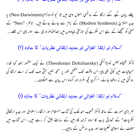
پہلے بیان کیے گئے ارتقا کے سائنسی اصول وہی ہیں جو نیو ڈارونزم(Neo-Darwinism) یا
جدید امتزاج (Modern Synthesis) کے نام سے جانے جاتے ہیں۔ تاہم، "Neo" کے
معنی کو سمجھنے کے لیے اس نظریے کی تاریخی بنیادوں میں جھانکناضروری ہے، اور یہی اس حصے...
’’اسلام اور ارتقا: الغزالی اور جدید ارتقائی نظریات‘‘ کا جائزہ (۲)
ڈاکٹر تھیوڈوسیئس ڈوبژانسکی (Theodosius Dobzhansky) نے ایک مشہور جملہ کہا تھا:
"حیاتیات میں کوئی بھی چیز اس وقت تک مکمل طور پر سمجھ نہیں آتی جب تک کہ اسے ارتقا کی
روشنی میں نہ دیکھا جائے۔" اگرچہ کچھ افراد اور گروہ اس بیان سے اختلاف...
’’اسلام اور ارتقا: الغزالی اور جدید ارتقائی نظریات‘‘ کا جائزہ (۱)
ہم بڑی مسرت کے ساتھ ڈاکٹر شعیب احمد ملک کی کتاب "اسلام اور ارتقاء: الغزالی اور جدید ارتقائی
نظریات" کے تعارفی باب کا اردو ترجمہ قارئین کے سامنے پیش کر رہے ہیں۔ اس کتاب میں
مؤلف نے اسلامی تعلیمات اور جدید سائنس کے مابین...