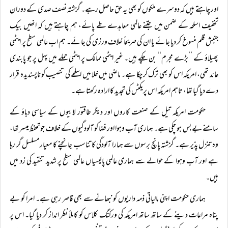
اور چاہتے ہیں کہ دوسرے ملکوں کو بھی یہ حق حاصل رہے۔ گزشتہ نصف صدی کے دوران
تخفیف اسلحہ کے ضمن میں جتنے عالمی معاہدے طے پائے، ہم چاہتے ہیں کہ انھیں بیک
جنبش قلم منسوخ کر دیا جائے یا ان کی صریحاً خلاف ورزی کی جائے۔ ہم اب عالمی سطح پر ایٹمی
پھیلاؤ کے ’’بڑے مجرم‘‘ بن چکے ہیں۔ غیر ایٹمی ممالک پر ایٹمی حملے میں پہل پر جو پابندی
عائد تھی، امریکہ اس کو بھی ترک کر چکا ہے۔ ماضی میں خلا میں اسلحے کی تنصیب کو ناپسندیدہ قرار
دے دیا گیا تھا، تاہم امریکہ اس پریکٹس کی تجدید کا ارادہ رکھتا ہے۔
حکومت امریکہ تیل کے صنعت کاروں اور دیگر طاقتور لابیوں کے سیاسی دباؤ کے
سامنے بے بس ہو چکی ہے۔ ہماری آب وہوا اور فضا کو آلودگیوں کے خلاف جوتحفظ میسر تھا،
وہ تنزل پذیر ہے۔ گزشتہ پانچ برسوں سے ہمارا آلودگی کا تناسب جانچنے کا معیار مسلسل گر رہا
ہے اور آب وہوا کے حوالے سے ہماری عالمی پالیسیاں عالمی سطح پر شدید تنقید کی زد میں
ہیں۔
ہماری حکومت اپنی مالیاتی ذمہ داریوں کو نبھانے سے بھی قاصر رہی ہے۔ امرا کو بے
پناہ مراعات دینے کے ساتھ ساتھ امریکہ کی ورکنگ کلاس کو کاملاً نظر انداز کر دیا گیا۔ اس پر