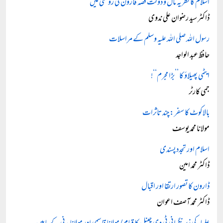
اسلام کا نظریہ مال و دولت قصہ قارون کی روشنی میں
ڈاکٹر سید رضوان علی ندوی
رسول اللہ صلی اللہ علیہ وسلم کے مراسلات
حافظ عبد الواجد
ایٹمی پھیلاؤ کا ’’بڑا مجرم‘‘!
جمی کارٹر
بالاکوٹ کا سفر: چند تاثرات
مولانا محمد یوسف
اسلام اور تجدد پسندی
ڈاکٹر محمد امین
ڈارون کا تصور ارتقا اور اقبال
ڈاکٹر محمد آصف اعوان