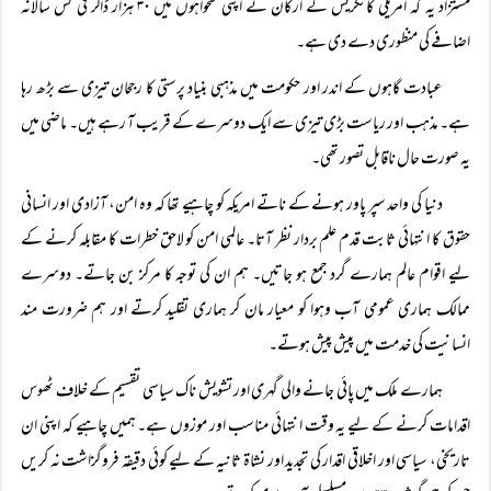
مستزاد یہ کہ امریکی کانگریس کے ارکان نے اپنی تنخواہوں میں ۳۰ ہزار ڈالر فی کس سالانہ
اضافے کی منظوری دے دی ہے۔
عبادت گاہوں کے اندر اور حکومت میں مذہبی بنیاد پرستی کا رجحان تیزی سے بڑھ رہا
ہے۔ مذہب اور ریاست بڑی تیزی سے ایک دوسرے کے قریب آ رہے ہیں۔ ماضی میں
یہ صورت حال ناقابل تصور تھی۔
دنیا کی واحد سپر پاور ہونے کے ناتے امریکہ کو چاہیے تھا کہ وہ امن، آزادی اور انسانی
حقوق کا انتہائی ثابت قدم علم بردار نظر آتا۔ عالمی امن کو لاحق خطرات کا مقابلہ کرنے کے
لیے اقوام عالم ہمارے گرد جمع ہو جاتیں۔ ہم ان کی توجہ کا مرکز بن جاتے۔ دوسرے
ممالک ہماری عمومی آب وہوا کو معیار مان کر ہماری تقلید کرتے اور ہم ضرورت مند
انسانیت کی خدمت میں پیش پیش ہوتے۔
ہمارے ملک میں پائی جانے والی گہری اور تشویش ناک سیاسی تقسیم کے خلاف ٹھوس
اقدامات کرنے کے لیے یہ وقت انتہائی مناسب اور موزوں ہے۔ ہمیں چاہیے کہ اپنی ان
تاریخی، سیاسی اور اخلاقی اقدار کی تجدید اور نشاۃ ثانیہ کے لیے کوئی دقیقہ فروگزاشت نہ کریں