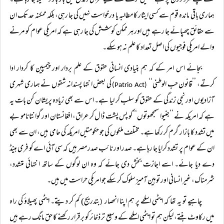
گنے چنے مرد وزن پر ہے جنھیں لڑنے کے لیے عراقی دلدل میں بار بار دھکیلا جا رہا ہے۔
ہماری باقی ماندہ قوم سے کسی ایثار کا مطالبہ یا درخواست نہیں کی جا رہی، بلکہ ممکنہ حد تک ان
سے حقائق چھپائے جا رہے ہیں اور ہر ممکن کوشش کی جا رہی ہے کہ امریکی عوام کو مرنے
والے امریکی فوجیوں کی اصل تعداد کا علم نہ ہو سکے۔
بجائے اس امر کے کہ ہم بنیادی انسانی حقوق کے علم بردار اور چیمپین کا کردار ادا
کرتے، ’’قانون حب الوطنی‘‘
کی بعض انتہا پسندانہ شقوں نے ہماری شہری
(Patrio Act)
آزادیوں اور نجی زندگی کے حقوق کو سلب کر لیا ہے۔ اس سے بھی زیادہ پریشان کن بات یہ
ہے کہ امریکہ نے ’’جنیوا سمجھوتوں‘‘ کو پس پشت ڈال کر عراق، افغانستان اور گوانتانامو بے
میں تشدد کا بازار گرم کر رکھا ہے۔ مختلف ملکوں کی جو حکومتیں امریکہ کی حامی ہیں، ان سے بھی
ان کے عوام پر تشدد کرایا جا رہا ہے۔ صدر اور نائب صدر مصر ہیں کہ سی آئی اے کو فری ہینڈ
دے دیا جائے۔ اسے اجازت بخش دی جائے کہ وہ ان لوگوں کے ساتھ انتہائی متشدد،
شرمناک، غیر انسانی اور توہین آمیز سلوک کر سکے جو امریکی حراست میں ہیں۔
چاہیے تو یہ تھا کہ ایٹمی اسلحے پر ہم اپنا انحصار
بتدریج) کم کر دیتے۔ ایٹمی پھیلاؤ کی راہ
(
میں رکاوٹ بنتے، لیکن ہم تو ایٹمی اسلحے کے وسیع تر ذخائر کو برقرار رکھنے کا حق مانگ رہے ہیں