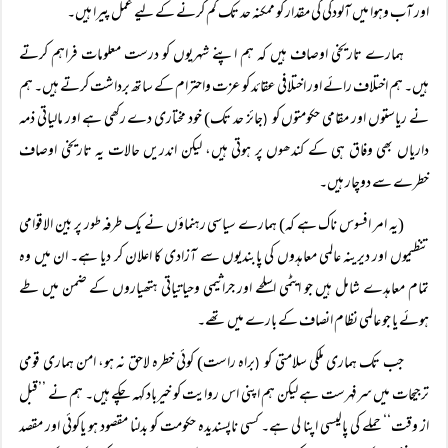
اور آب وہوا میں آلودگی کی مقدار کو ممکنہ حد تک کم کرنے کے لیے عمل پیرا ہیں۔
ہمارے تاریخی اوصاف ہیں کہ ہم اپنے شہریوں کو درست معلومات فراہم کرتے
ہیں۔ ہم اختلاف رائے اور اختلافی عقائد کو عزت واحترام کے ساتھ برداشت کرتے ہیں۔ ہم
نے ریاستوں اور مقامی حکومتوں کو
جائز حد تک) خود مختاری دے رکھی ہے اور مالیاتی ذمہ
(
داریاں بھی وفاق ہی کے کندھوں پر ہوتی ہیں، لیکن اندریں حالات یہ تاریخی اوصاف
خطرے سے دوچار ہیں۔
(یہ امر افسوس ناک ہے کہ) ہمارے سیاسی رہنماؤں نے یک طرفہ طور پر بین الاقوامی
تنظیموں اور دیرینہ عالمی معاہدوں کی پابندیوں سے آزادی کا اعلان کر دیا ہے۔ ان میں وہ
تمام معاہدے شامل ہیں جو ایٹمی اسلحے اور جراثیمی وحیاتیاتی ہتھیاروں کے ضمن میں طے
ہوئے یا جو عالمی نظام انصاف کے بارے میں تھے۔
جب تک ہماری ملکی سلامتی کو
براہ راست) کوئی خطرہ لاحق نہ ہو، امن ہماری قومی
(
ترجیحات میں سرفہرست ہے لیکن ہم اپنی اس روایت کو خیرباد کہہ چکے ہیں۔ ہم نے ’’قبل
از وقت‘‘ حملے کی پالیسی اپنا لی ہے۔ کسی ناپسندیدہ حکومت کو بدلنا مقصود ہو یاکوئی اور مقصد