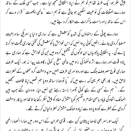
پیش نظر ہو، یک طرفہ اقدام کو ہم نے اپنا استحقاق سمجھ لیا ہے۔ جب کسی ملک کے ساتھ
ہمارے اختلافات کی نوعیت سنگین ہو جاتی ہے تو ہم اسے ’’عالمی اچھوت‘‘ قرار دے کر
اس کے ساتھ براہ راست مذاکرات سے انکار کر دیتے ہیں۔
ہمارے چوٹی کے رہنماؤں کی شدید کوشش ہے کہ ساری دنیا پر امریکی سامراجیت
مسلط کر دی جائے۔انھیں کوئی پروا نہیں کہ اس خواہش یا کوشش کی کتنی بھاری قیمت ادا کرنا
پڑے گی۔ یہ انقلابی پالیسیاں ان لوگوں کی تشکیل کردہ ہیں جن کی خواہش ہے کہ ہماری بے
پناہ قوت اور ہمارے اثر ونفوذ کی راہ میں عالمی سطح پر کوئی رکاوٹ پیدا نہ ہو۔ ایک طرف
ہماری فوج مصروف جنگ ہے اور دوسری طرف ہمیں مزید دہشت گرد حملوں کے خطرات
لاحق ہیں۔ پھر بھی ہم یہی کہہ رہے ہیں کہ ’’یا تو ہمارا ساتھ دو یا ہم تمھیں اپنا مخالف سمجھیں
گے۔‘‘ ہم نے کسی کے لیے کوئی تیسرا راستہ رہنے ہی نہیں دیا۔ وہ دن گئے جب بین
الممالک اتحاد کی بنیاد باہمی افہام وتفہیم کو یا مشترکہ مفاد کو پیش نظر رکھا جاتا تھا اور یا پھر دہشت
گردی کے خطرے کو دو یا دو سے زیادہ ممالک مشترکہ خطرہ خیال کرتے تھے۔
ایک اور امر بھی خاصا پریشان کن ہے۔ قومی بحران کے اس دور میں ہمارا انحصار انھی