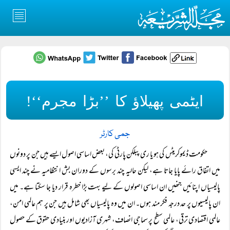
ایٹمی پھیلاؤ کا ’’بڑا مجرم‘‘!
جمی کارٹر
حکومت ڈیموکریٹس کی ہو یا ری پبلکن پارٹی کی، بعض اساسی اصول ایسے ہیں جن پر دونوں
میں اتفاق رائے پایا جاتا ہے، لیکن حالیہ چند برسوں کے دوران بش انتظامیہ نے چند ایسی
پالیسیاں اپنائیں جنھیں ان اساسی اصولوں کے لیے بہت بڑا خطرہ قرار دیا جا سکتا ہے۔ میں
ان پالیسیوں پر حد درجہ فکر مند ہوں۔ ان میں وہ پالیسیاں بھی شامل ہیں جن پر ہم عالمی امن،
عالمی اقتصادی ترقی، عالمی سطح پر سماجی انصاف، شہری آزادیوں اور بنیادی حقوق کے حصول