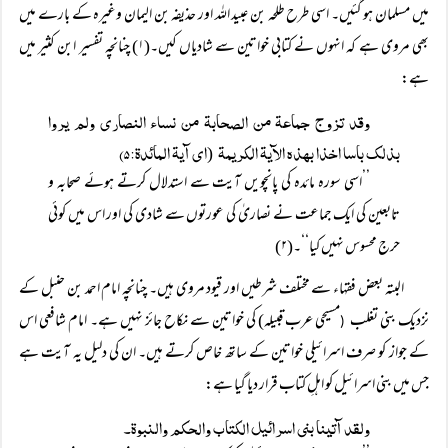
میں مسلمان ہو گئیں۔ اسی طرح طلحہ بن عبید اللہ اور حذیفہ بن الیمان وغیرہ کے بارے میں
بھی مروی ہے کہ انہوں نے کتابی خواتین سے شادیاں کیں۔(۱) چنانچہ تفسیر ابن کثیر میں
ہے:
وقد تزوج جماعۃ من الصحابۃ من نساء النصاری ولم یروا
بذلک باسا اخذا بہذہ الآیۃ الکریمۃ
ای آیۃ المائدۃ:۵)
(
’’اسی سورہ مائدہ کی پانچویں آیت سے استدلال کرتے ہوئے صحابہ و
تابعین کی ایک جماعت نے نصاریٰ کی عورتوں سے شادی کی اور اس میں کوئی
حرج محسوس نہیں کیا‘‘۔(۲)
البتہ بعض فقہاء سے مختلف شرطیں اور قیود مروی ہیں۔ چنانچہ امام احمد بن حنبل کے
نزدیک بنی تغلب
مسیحی عرب قبیلہ) کی خواتین سے نکاح جائز نہیں ہے۔ امام شافعی اس
(
کے جواز کو صرف اسرائیلی خواتین کے ساتھ خاص کرتے ہیں۔ ان کی دلیل یہ آیت ہے
جس میں بنی اسرائیل کو اہلِ کتاب قرار دیا گیا ہے:
ولقد آتینا بنی اسرائیل الکتاب والحکم والنبوۃ۔