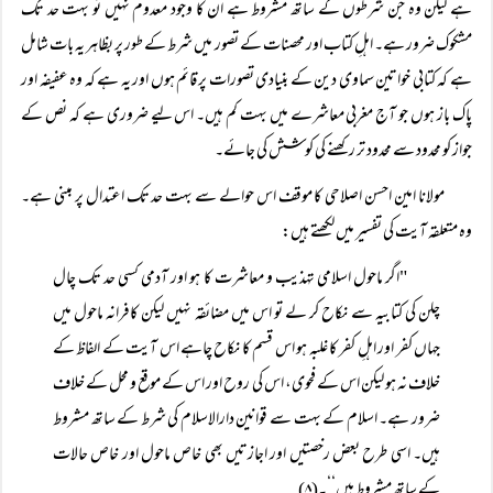
ہے لیکن وہ جن شرطوں کے ساتھ مشروط ہے ان کا وجود معدوم نہیں تو بہت حد تک
مشکوک ضرور ہے۔ اہلِ کتاب اور محصنات کے تصور میں شرط کے طور پر بظاہر یہ بات شامل
ہے کہ کتابی خواتین سماوی دین کے بنیادی تصورات پر قائم ہوں اور یہ ہے کہ وہ عفیفہ اور
پاک باز ہوں جو آج مغربی معاشرے میں بہت کم ہیں۔ اس لیے ضروری ہے کہ نص کے
جواز کو محدود سے محدود تر رکھنے کی کوشش کی جائے۔
مولانا امین احسن اصلاحی کا موقف اس حوالے سے بہت حد تک اعتدال پر مبنی ہے۔
وہ متعلقہ آیت کی تفسیر میں لکھتے ہیں:
"اگر ماحول اسلامی تہذیب و معاشرت کا ہو اور آدمی کسی حد تک چال
چلن کی کتابیہ سے نکاح کر لے تو اس میں مضائقہ نہیں لیکن کافرانہ ماحول میں
جہاں کفر اور اہلِ کفر کا غلبہ ہو اس قسم کا نکاح چاہے اس آیت کے الفاظ کے
خلاف نہ ہو لیکن اس کے فحوی، اس کی روح اور اس کے موقع و محل کے خلاف
ضرور ہے۔ اسلام کے بہت سے قوانین دارالاسلام کی شرط کے ساتھ مشروط
ہیں۔ اسی طرح بعض رخصتیں اور اجازتیں بھی خاص ماحول اور خاص حالات
کے ساتھ مشروط ہیں‘‘۔(۸)