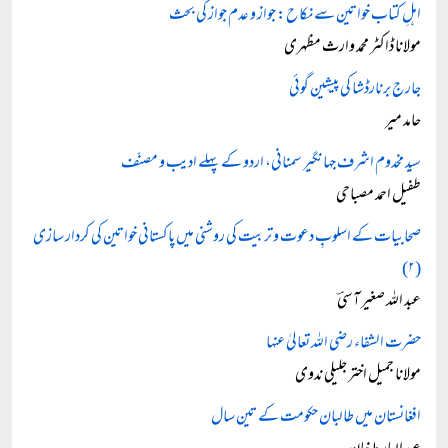
اہلِ کتاب خواتین سے نکاح: جواز و عدم جواز کی بحث
مولانا ڈاکٹر محمد وارث مظہری
جارج برنارڈشا کی پیشِین گوئی
حامد میر
سید مخدوم اشرف جہانگیر سمنانی، اردو کے پہلے ادیب و مصنّف
طفیل احمد مصباحی
صحابیات کے اسلوبِ دعوت و تربیت کی روشنی میں پاکستانی خواتین کی کردار سازی
(۲)
عبد اللہ صغیر آسیؔ
حضرت الشفاء رضی اللہ تعالیٰ عنہا
مولانا جمیل اختر جلیلی ندوی
افغانستان میں طالبان حکومت کے تین سال