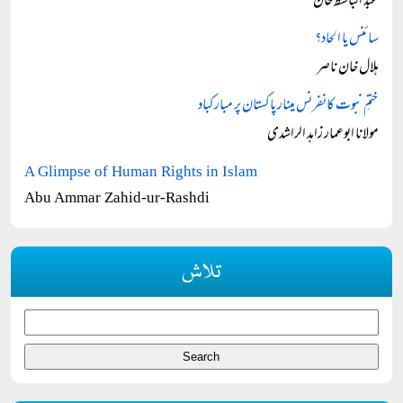
عبد الباسط خان
سائنس یا الحاد؟
ہلال خان ناصر
ختمِ نبوت کانفرنس مینار پاکستان پر مبارکباد
مولانا ابوعمار زاہد الراشدی
A Glimpse of Human Rights in Islam
Abu Ammar Zahid-ur-Rashdi
تلاش