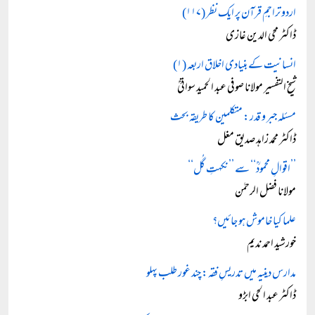
اردو تراجمِ قرآن پر ایک نظر (۱۱۷)
ڈاکٹر محی الدین غازی
انسانیت کے بنیادی اخلاق اربعہ (۱)
شیخ التفسیر مولانا صوفی عبد الحمید سواتیؒ
مسئلہ جبر و قدر: متکلمین کا طریقہ بحث
ڈاکٹر محمد زاہد صدیق مغل
’’اقوالِ محمودؒ‘‘ سے ’’نکہتِ گُل‘‘
مولانا فضل الرحمٰن
علما کیا خاموش ہو جائیں؟
خورشید احمد ندیم
مدارس دینیہ میں تدریسِ فقہ: چند غور طلب پہلو
ڈاکٹر عبد الحی ابڑو