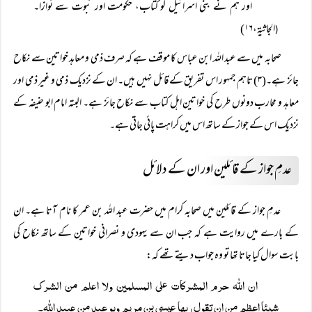
’’اور ہم نے بنی اسرائیل کو کتاب، حکومت اور نبوت سے نوازا۔
الجاثیۃ،۱۶)
(
صحابہ میں سے عبد اللہ ابن عباس کا موقف ہے کہ صرف ذمی و معاہد خواتین سے نکاح
جائز ہے۔(۳) تاہم جمہور اس تفریق کے قائل نہیں ہیں۔ ان کے نزدیک ذمی و غیر ذمی اور
معاہد و محارب دونوں طرح کی خواتین اہل کتاب سے نکاح جائز ہے۔ البتہ امام ابو حنیفہ کے
نزدیک اس کے جواز کے ساتھ اس میں کراہت پائی جاتی ہے۔
عدمِ جواز کے قائلین اور ان کے دلائل
عدمِ جواز کے قائلین میں صحابہ کرام میں حضرت عبد اللہ بن عمر کا نام آتا ہے۔ ان
کے بارے میں روایت ہے کہ جب ان سے یہودی و نصرانی خواتین کے ساتھ نکاح کی
بابت سوال کیا جاتا تھا تو وہ جواب دیتے تھے کہ:
ان اللہ حرم المشرکات علی المسلمین ولا اعلم من الشرک
شیئا اعظم من ان تقول ربھا عیسی بن مریم وہو عبد من عبید اللہ۔