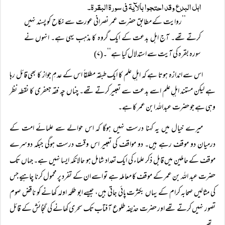
اہل البدع وقد احتجوا بالآیۃ فی سورۃ البقرۃ۔
’’روایت کے مطابق حضرت عمر نصرانی عورت سے نکاح کو پسند نہیں
کرتے تھے۔ آج اہل بدعت کے ایک گروہ کا مذہب یہی ہے۔ انہوں نے
سورہ بقرہ کی آیت سے استدلال کیا ہے‘‘۔(۷)
اس سے اندازہ ہوتا ہے کہ اہلِ علم کا ایک طبقہ مطلقاً‌ اس کے عدمِ جواز کا بھی قائل رہا
ہے لیکن مستند اہلِ علم اسے بدعت سے تعبیر کرتے تھے۔ چناں چہ فقہ جعفری کا نقطہ نظر
وہی ہے جو حضرت عبداللہ ابن عمر کا ہے۔
میرے خیال میں یہ کہنا درست نہیں ہوگا کہ اس حوالے سے علمائے امت کے
درمیان دو موقف رہے ہیں۔ دو مواقف کی تعبیر اس وقت درست ہوگی جبکہ دوسرے
موقف کے حاملین میں قابل ذکر علماء کی ایک تعداد شامل ہو حالانکہ ایسا نہیں ہے۔ جہاں تک
حضرت عبد اللہ بن عمر کے موقف کا معاملہ ہے تو اسے ان کے تفرد پر محمول کرنا چاہیے جس
کی مثالیں صحابہ کرام کے یہاں بکثرت پائی جاتی ہیں، جیسے ابو طلحہ اولہ کھانے کو ناقض صوم
تصور نہیں کرتے تھے اور حضرت حذیفہ طلوع آفتاب تک سحری کھانے کی گنجائش کے قائل