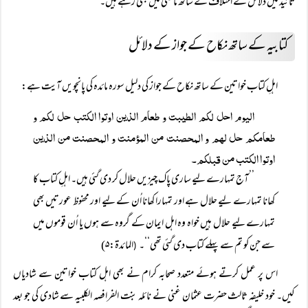
تائید میں دلائل کے اختلاف کے ساتھ ماضی میں بھی رہے ہیں۔
کتابیہ کے ساتھ نکاح کے جواز کے دلائل
اہلِ کتاب خواتین کے ساتھ نکاح کے جواز کی دلیل سورہ مائدہ کی پانچویں آیت ہے:
الیوم احل لکم الطیبت و طعام الذین اوتوا الکتب حل لکم و
طعامکم حل لہم و المحصنت من المؤمنت و المحصنت من الذین
اوتوا الکتب من قبلکم۔
’’آج تمہارے لیے ساری پاک چیزیں حلال کر دی گئی ہیں۔ اہلِ کتاب کا
کھانا تمہارے لیے حلال ہے اور تمہارا کھانا اُن کے لیے اور محفوظ عورتیں بھی
تمہارے لیے حلال ہیں خواہ وہ اہل ایمان کے گروہ سے ہوں یا اُن قوموں میں
سے جن کو تم سے پہلے کتاب دی گئی تھی‘‘۔
المائدۃ:۵)
(
اس پر عمل کرتے ہوئے متعدد صحابہ کرام نے بھی اہل کتاب خواتین سے شادیاں
کیں۔ خود خلیفہ ثالث حضرت عثمان غنی نے نائلہ بنت الفرافصہ الکلبیہ سے شادی کی جو بعد