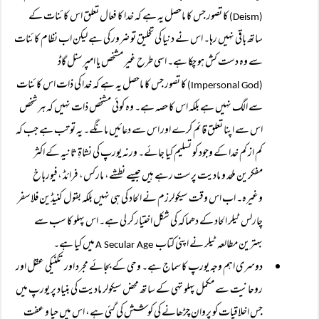
کا تصور جس کا ماحصل یہ ہے کہ خدا کا فعال تعلق اس کائنات کے
(Deism)
ساتھ باقی نہیں رہا۔ اس نے دنیا کی تخلیق تو ضرور کی ہے لیکن اب نظام کائنات
سے وہ دست کش ہو چکا ہے۔ اسی طرح غیر مشخص یا امپرسنل گاڈ
کا تصور جس کا ماحصل یہ ہے کہ خدا کی ذات اس کائنات
(Impersonal God)
سے الگ نہیں ہے بلکہ اس کا حصہ ہے۔ وہ کوئی مشخص ذات نہیں کہ ہر شخص
اس سے اپنا تعلق قائم کرے اور اس سے دعائیں مانگے۔ یہ تو تب ہے جب کہ
کم از کم خدا کے وجود کو تسلیم کیا جائے۔ ورنہ یورپ کی نشاۃِ ثانیہ کے اکثر
مفکرین ملحد و مادیت پرست رہے ہیں جیسے نطشے، مارکس، فرائڈ ،فیورباخ
وغیرہ۔ اب اس وقت سیکولرزم نے الحاد کی ہی نہیں بلکہ بقول کنیڈین فلاسفر
چارلس ٹیلر الحاد کے دھماکہ کی شکل اختیار کر لی ہے۔ اس پہلو کا سب سے
بہترین مطالعہ ٹیلر نے اپنی کتاب
میں کیا ہے۔
A Secular Age
دوسری اہم وجہ یورپ کا سماج ہے۔ وحی کے بجائے مجرد اور تکنیکی عقل اور
روحانیت سے مکمل پہلو تہی کے ساتھ محض سیکولر مادیت کی بنیاد پر یورپ میں
جس اخلاقیات کو پروان چڑھانے کی کوشش کی گئی ہے، اس میں حیا و عفت