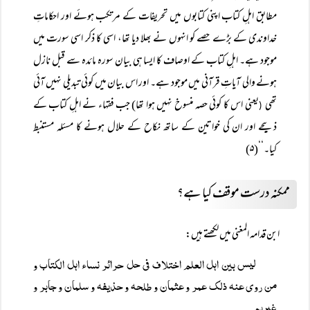
مطابق اہلِ کتاب اپنی کتابوں میں تحریفات کے مرتکب ہوئے اور احکاماتِ
خداوندی کے بڑے حصے کو انہوں نے بھلا دیا تھا، اسی کا ذکر اسی سورت میں
موجود ہے۔ اہلِ کتاب کے اوصاف کا ایسا ہی بیان سورہ مائدہ سے قبل نازل
ہونے والی آیاتِ قرآنی میں موجود ہے۔ اور اس بیان میں کوئی تبدیلی نہیں آئی
تھی
یعنی اس کا کوئی حصہ منسوخ نہیں ہوا تھا) جب فقہاء نے اہلِ کتاب کے
(
ذبیحے اور ان کی خواتین کے ساتھ نکاح کے حلال ہونے کا مسئلہ مستنبط
کیا۔‘‘(۵)
ممکنہ درست موقف کیا ہے؟
ابن قدامہ المغنی میں لکھتے ہیں:
لیس بین اہل العلم اختلاف فی حل حرائر نساء اہل الکتاب و
من روی عنہ ذلک عمر و عثمان و طلحہ و حذیفہ و سلمان و جابر و
غیرہم۔