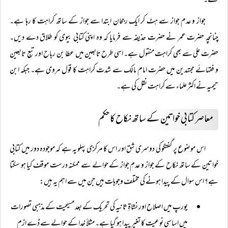
تھے۔
جواز و عدم جواز سے ہٹ کر ایک رجحان ابتدا سے جواز کے ساتھ کراہت کا رہا ہے۔
چنانچہ حضرت عمر نے حضرت حذیفہ سے فرمایا کہ وہ اپنی کتابی بیوی کو طلاق دے دیں۔
حضرت علی سے بھی کراہت منقول ہے۔ اسی طرح تابعین میں عطا بن رباح اور تبع تابعین
و فقہائے مجتہدین میں حضرت امام مالک سے شدت کراہت کا قول مروی ہے۔ جبکہ ابن
تیمیہ نے اکثر علماء سے کراہت نقل کی ہے۔
معاصر کتابی خواتین کے ساتھ نکاح کا حکم
اس موضوع پر گفتگو کی دوسری شق اور اس کا مرکزی پہلو یہ ہے کہ موجودہ دور میں کتابی
خواتین کے ساتھ نکاح کے جواز و عدمِ جواز کے حوالے سے ممکنہ درست موقف کیا ہو سکتا
ہے؟ اس سوال کے پیدا ہونے کی مختلف وجوہات ہیں جن میں سے اہم یہ ہیں:
یورپ میں اصلاح اور نشاۃِ ثانیہ کی تحریک کے بعد مسیحیت کے مذہبی تصورات
میں اساسی نوعیت کا تغیر پیدا ہو گیا ہے۔ مثلاً‌ خدا کے حوالے سے ڈے ازم