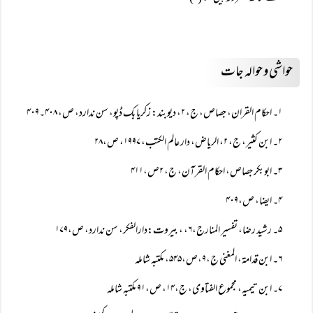
حواشی و حوالہ جات
۱۔ احکام القران، جصاص، ج، ۲، دیوبند: زکریا بک ڈپو، سن ندارد، ص، ۴۰۸۔۴۰۹
۲۔ ابن کثیر، ج، ۲، الریاض، دار عالم الکتب، ۱۹۹۷، ص،۲۸
۳۔ ابوبکر جصاص، احکام القرآن، ج، ۲ص،۴۱۱
۴۔ ایضا، ص،۴۰۹
۵۔ رشید رضا، تفسیر المنارج،۶، ، بیروت:دارالفکر، سن ندارد، ص،۱۷۹
۶۔ ابن قدامۃ، المغنی ج،۹،ص،۵۴۵، مکتبہ شاملہ
۷۔ ابن تیمیہ، مجموع الفتاوی، ج،۱۴، ص،۹۱ مکتبہ شاملہ