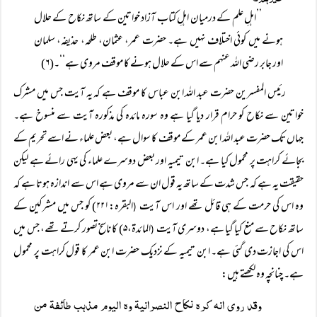
’’اہلِ علم کے درمیان اہلِ کتاب آزاد خواتین کے ساتھ نکاح کے حلال
ہونے میں کوئی اختلاف نہیں ہے۔ حضرت عمر، عثمان، طلحہ، حذیفہ، سلمان
اور جابر رضی اللہ عنہم سے اس کے حلال ہونے کا موقف مروی ہے‘‘۔(۶)
رئیس المفسرین حضرت عبد اللہ ابن عباس کا موقف ہے کہ یہ آیت جس میں مشرک
خواتین سے نکاح کو حرام قرار دیا گیا ہے وہ سورہ مائدہ کی مذکورہ آیت سے منسوخ ہے۔
جہاں تک حضرت عبد اللہ ابن عمر کے موقف کا سوال ہے، بعض علماء نے اسے تحریم کے
بجائے کراہت پر محمول کیا ہے۔ ابن تیمیہ اور بعض دوسرے علماء کی یہی رائے ہے لیکن
حقیقت یہ ہے کہ جس شدت کے ساتھ یہ قول ان سے مروی ہے اس سے اندازہ ہوتا ہے کہ
وہ اس کی حرمت کے ہی قائل تھے اور اس آیت
البقرہ:۲۲۱) کو جس میں مشرکین کے
(
ساتھ نکاح سے منع کیا گیا ہے، دوسری آیت
المائدۃ،۵) کا ناسخ تصور کرتے تھے، جس میں
(
اس کی اجازت دی گئی ہے۔ ابن تیمیہ کے نزدیک حضرت ابن عمر کا قول کراہت پر محمول
ہے۔ چنانچہ وہ لکھتے ہیں:
وقد روی انہ کرہ نکاح النصرانیۃ وہ الیوم مذہب طائفۃ من