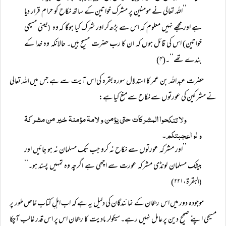
’’اللہ تعالی نے مومنین پر مشرک خواتین کے ساتھ نکاح کو حرام قرار دیا
ہے اور مجھے نہیں معلوم کہ اس سے بڑھ کر اور شرک کیا ہوگا کہ وہ
یعنی مسیحی
(
خواتین) اس کی قائل ہوں کہ ان کا رب حضرت مسیح ہیں۔ حالانکہ وہ خدا کے
بندے تھے‘‘۔(۴)
حضرت عبد اللہ بن عمر کا استدلال سورہ بقرہ کی اس آیت سے ہے جس میں اللہ تعالی
نے مشرکین کی عورتوں سے نکاح سے منع کیا ہے:
ولا تنکحوا المشرکات حتی یؤمن و لامۃ مؤمنۃ خیر من مشرکۃ
و لو اعجبتکم۔
’’اور مشرکہ عورتوں سے نکاح نہ کرو جب تک مسلمان نہ ہو جائیں اور
بیشک مسلمان لونڈی مشرکہ عورت سے اچھی ہے اگرچہ وہ تمہیں پسند ہو۔‘‘
البقرۃ،۲۲۱)
(
موجودہ دور میں اس رجحان کے نمائندگان کی دلیل یہ ہے کہ اب اہلِ کتاب خاص طور پر
مسیحی اپنے صحیح دین پر عامل نہیں رہے۔سیکولر مادیت کا رجحان اس پر اس قدر غالب آچکا