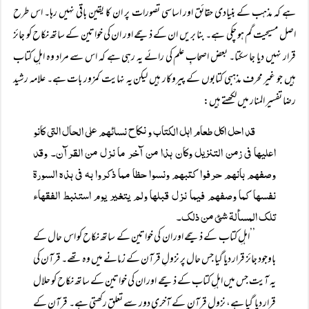
ہے کہ مذہب کے بنیادی حقائق اور اساسی تصورات پر ان کا یقین باقی نہیں رہا۔ اس طرح
اصل مسیحیت گم ہو چکی ہے۔ بنا بریں ان کے ذبیحے اور ان کی خواتین کے ساتھ نکاح کو جائز
قرار نہیں دیا جا سکتا۔ بعض اصحابِ علم کی رائے یہ رہی ہے کہ اس سے مراد وہ اہلِ کتاب
ہیں جو غیر محرف مذہبی کتابوں کے پیروکار ہیں لیکن یہ نہایت کمزور بات ہے۔ علامہ رشید
رضا تفسیر المنار میں لکھتے ہیں:
قد احل اکل طعام اہل الکتاب و نکاح نسائہم علی الحال التی کانو
اعلیہا فی زمن التنزیل وکان ہذا من آخر ما نزل من القرآن۔ وقد
وصفہم بانہم حرفوا کتبہم ونسوا حظا مما ذکروا بہ فی ہذہ السورۃ
نفسہا کما وصفہم فیما نزل قبلہا ولم یتغیر یوم استنبط الفقہاء
تلک المسألۃ شئ من ذلک۔
’’اہلِ کتاب کے ذبیحے اور ان کی خواتین کے ساتھ نکاح کو اس حال کے
باوجود جائز قرار دیا گیا جس حال پر نزولِ قرآن کے زمانے میں وہ تھے۔ قرآن کی
یہ آیت جس میں اہلِ کتاب کے ذبیحے اور ان کی خواتین کے ساتھ نکاح کو حلال
قرار دیا گیا ہے، نزولِ قرآن کے آخری دور سے تعلق رکھتی ہے۔ قرآن کے