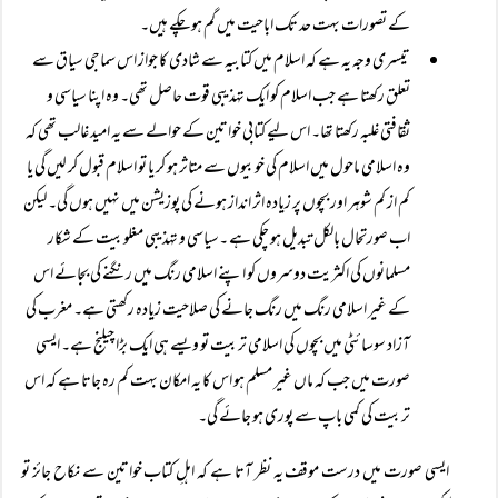
کے تصورات بہت حد تک اباحیت میں گم ہو چکے ہیں۔
تیسری وجہ یہ ہے کہ اسلام میں کتابیہ سے شادی کا جواز اس سماجی سیاق سے
تعلق رکھتا ہے جب اسلام کو ایک تہذیبی قوت حاصل تھی۔ وہ اپنا سیاسی و
ثقافتی غلبہ رکھتا تھا۔ اس لیے کتابی خواتین کے حوالے سے یہ امید غالب تھی کہ
وہ اسلامی ماحول میں اسلام کی خوبیوں سے متاثر ہو کر یا تو اسلام قبول کر لیں گی یا
کم از کم شوہر اور بچوں پر زیادہ اثر انداز ہونے کی پوزیشن میں نہیں ہوں گی۔ لیکن
اب صورتحال بالکل تبدیل ہو چکی ہے ۔سیاسی و تہذیبی مغلوبیت کے شکار
مسلمانوں کی اکثریت دوسروں کو اپنے اسلامی رنگ میں رنگنے کی بجائے اس
کے غیر اسلامی رنگ میں رنگ جانے کی صلاحیت زیادہ رکھتی ہے۔ مغرب کی
آزاد سوسائٹی میں بچوں کی اسلامی تربیت تو ویسے ہی ایک بڑا چیلنج ہے۔ ایسی
صورت میں جب کہ ماں غیر مسلم ہو اس کا یہ امکان بہت کم رہ جاتا ہے کہ اس
تربیت کی کمی باپ سے پوری ہو جائے گی۔
ایسی صورت میں درست موقف یہ نظر آتا ہے کہ اہلِ کتاب خواتین سے نکاح جائز تو