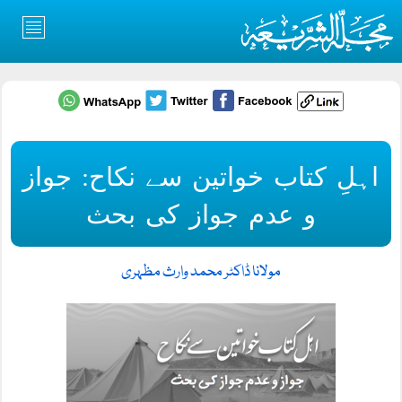
اہلِ کتاب خواتین سے نکاح: جواز
و عدم جواز کی بحث
مولانا ڈاکٹر محمد وارث مظہری