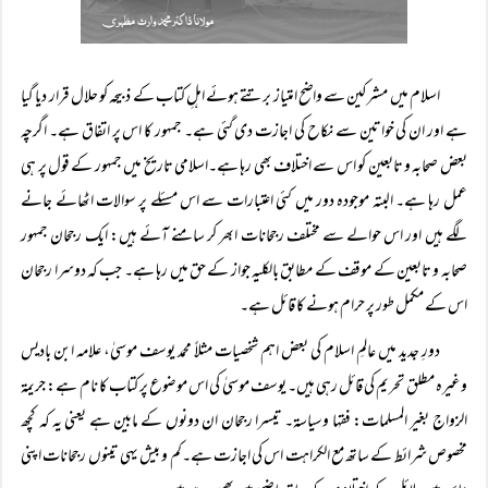
اسلام میں مشرکین سے واضح امتیاز برتتے ہوئے اہلِ کتاب کے ذبیحہ کو حلال قرار دیا گیا
ہے اور ان کی خواتین سے نکاح کی اجازت دی گئی ہے۔ جمہور کا اس پر اتفاق ہے۔ اگرچہ
بعض صحابہ و تابعین کو اس سے اختلاف بھی رہا ہے۔اسلامی تاریخ میں جمہور کے قول پر ہی
عمل رہا ہے۔ البتہ موجودہ دور میں کئی اعتبارات سے اس مسئلے پر سوالات اٹھائے جانے
لگے ہیں اور اس حوالے سے مختلف رجحانات ابھر کر سامنے آئے ہیں: ایک رجحان جمہور
صحابہ و تابعین کے موقف کے مطابق بالکلیہ جواز کے حق میں رہا ہے۔ جب کہ دوسرا رجحان
اس کے مکمل طور پر حرام ہونے کا قائل ہے۔
دورِ جدید میں عالمِ اسلام کی بعض اہم شخصیات مثلاً‌ محمد یوسف موسیٰ، علامہ ابن بادیس
وغیرہ مطلق تحریم کی قائل رہی ہیں۔ یوسف موسیٰ کی اس موضوع پر کتاب کا نام ہے: جریمۃ
الزواج بغیر المسلمات: فقہا وسیاسۃ۔ تیسرا رجحان ان دونوں کے مابین ہے یعنی یہ کہ کچھ
مخصوص شرائط کے ساتھ مع الکراہت اس کی اجازت ہے۔کم و بیش یہی تینوں رجحانات اپنی