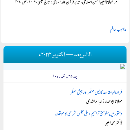
۸۔ مولانا امین احسن اصلاحی، تدبر قرآن جلد ۲، دہلی: تاج کمپنی،۲۰۰۹، ص،۴۶۶
مذاہب عالم
الشریعہ — اکتوبر ۲۰۲۴ء
جلد ۳۵ ۔ شمارہ ۱۰
قراردادِ مقاصد کا پس منظر اور پیش منظر
مولانا ابوعمار زاہد الراشدی
دستور میں حکومتی ترامیم: ملی مجلسِ شرعی کا موقف
ڈاکٹر محمد امین