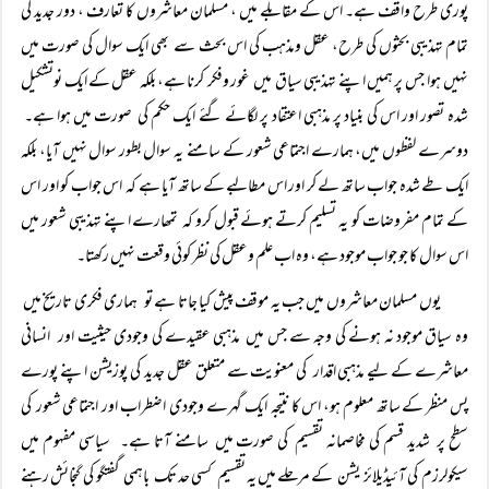
پوری طرح واقف ہے۔ اس کے مقابلے میں ، مسلمان معاشروں کا تعارف ، دور جدید کی
تمام تہذیبی بحثوں کی طرح، عقل ومذہب کی اس بحث سے بھی ایک سوال کی صورت میں
نہیں ہوا جس پر ہمیں اپنے تہذیبی سیاق میں غور وفکر کرنا ہے، بلکہ عقل کے ایک نوتشکیل
شدہ تصور اور اس کی بنیاد پر مذہبی اعتقاد پر لگائے گئے ایک حکم کی صورت میں ہوا ہے۔
دوسرے لفظوں میں، ہمارے اجتماعی شعور کے سامنے یہ سوال بطور سوال نہیں آیا، بلکہ
ایک طے شدہ جواب ساتھ لے کر اور اس مطالبے کے ساتھ آیا ہے کہ اس جواب کو اور اس
کے تمام مفروضات کو یہ تسلیم کرتے ہوئے قبول کرو کہ تمھارے اپنے تہذیبی شعور میں
اس سوال کا جو جواب موجود ہے، وہ اب علم وعقل کی نظر کوئی وقعت نہیں رکھتا۔
یوں مسلمان معاشروں میں جب یہ موقف پیش کیا جاتا ہے تو ہماری فکری تاریخ میں
وہ سیاق موجود نہ ہونے کی وجہ سے جس میں مذہبی عقیدے کی وجودی حیثیت اور انسانی
معاشرے کے لیے مذہبی اقدار کی معنویت سے متعلق عقل جدید کی پوزیشن اپنے پورے
پس منظر کے ساتھ معلوم ہو، اس کا نتیجہ ایک گہرے وجودی اضطراب اور اجتماعی شعور کی
سطح پر شدید قسم کی مخاصمانہ تقسیم کی صورت میں سامنے آتا ہے۔ سیاسی مفہوم میں
سیکولرزم کی آئیڈیلائز یشن کے مرحلے میں یہ تقسیم کسی حد تک باہمی گفتگو کی گنجائش رہنے