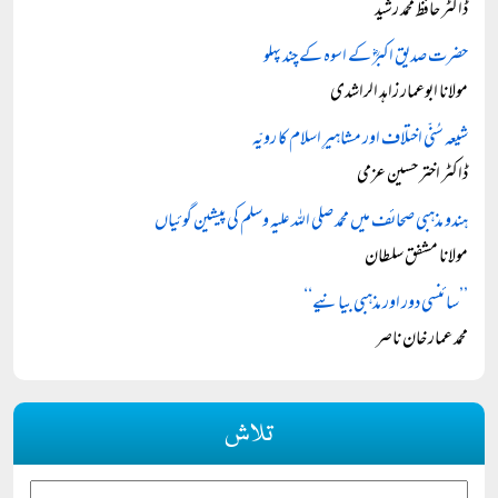
ڈاکٹر حافظ محمد رشید
حضرت صدیق اکبرؓ کے اسوہ کے چند پہلو
مولانا ابوعمار زاہد الراشدی
شیعہ سُنّی اختلاف اور مشاہیرِ اسلام کا رویّہ
ڈاکٹر اختر حسین عزمی
ہندو مذہبی صحائف میں محمد صلی اللہ علیہ وسلم کی پیشین گوئیاں
مولانا مشفق سلطان
’’سائنسی دور اور مذہبی بیانیے‘‘
محمد عمار خان ناصر
تلاش