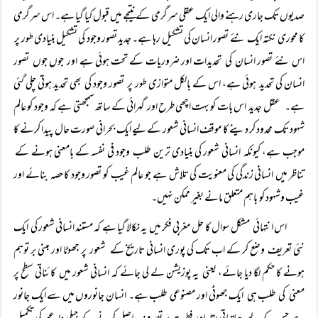
صدیوں تک جاری رہنے والی ایک عقلی سرگرمی کے نتیجے میں قبول کیا گیا ہے۔ اس سرگرمی
کا محوری نکتہ ایک نئے تصور انسان کی تشکیل رہا ہے۔ جدید تصور وجود کی تشکیل بنیادی طور پر
اس نئے تصور انسان کی تحدیدات اور ضروریات کے تحت ہوئی ہے اور جوں جوں تصور
انسان کی تحدید ہوئی ہے، اس کے بالکل متوازی طور پر تصور وجود کی بھی تحدید ہوتی چلی گئی
ہے۔ عقل جدید اس بات کو بہت اچھی طرح اور گہرائی کے ساتھ سمجھتی ہے کہ وجود کو عالم
شہود تک محدود کر دینے کا موقف انسانی شعور کے لیے ایک بحرانی صورت حال پیدا کرنے کا
موجب ہے، کیونکہ انسانی شعور کی بنیادی ترین طلب وجود فی نفسہ کے بامعنی ہونے کے
تناظر میں انسانی زندگی کی معنویت کی تلاش ہے جو عالم غیب کو تصور وجود کا حصہ بنائے اور
غیب وشہود کو باہم متعلق مانے بغیر ممکن نہیں۔
اس انتہائی مشکل سوال کا حل مغربی فکر میں یہ نکالا گیا ہے کہ مستند انسانی شعور کی ایک
نئی تعریف وضع کر کے اب تک کی پوری انسانی تاریخ کے شعور پر جھوٹا اور مبنی بر توہم
ہونے کا حکم لگا دیا جائے، یعنی یہ پوزیشن لے لی جائے کہ انسانی شعور میں کائناتی سطح پر
معنی کی طلب ہی ایک جھوٹی اور مصنوعی طلب ہے۔ انسان جانوروں میں سے ایک جانور