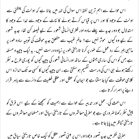
اس حوالے سے اہم ترین نکتہ اس سوال کی تہہ میں جانا ہے کہ اونٹ کی مینگنی سے
اونٹ کے وجود کا اور اس پر قیاس کرتے ہوئے کائنات کے وجود سے خدا کے وجود کا
استدلال جو دور جدید سے پہلے سادہ اور فطری انسانی شعور کے لیے فیصلہ کن تھا، جدید شعور
کے لیے وہ کیوں موثر نہیں ہے؟ عالم غیب سے متعلق جدید موقف کی توجیہ سادہ طور پر
مذہبی جبر کے رد عمل کے طور پر کرنا تاریخی طور پر زیادہ درست نہیں۔ یہ ایک پیچیدہ مسئلہ
ہے جس کو اس کی ساری جہتوں کے ساتھ اور انسانی شعور کی پیچیدگیوں کو پوری طرح مد نظر
رکھتے ہوئے ہی اس کی درست تفہیم ہو سکتی ہے۔ ان پیچیدگیوں کا کسی حد تک اندازہ اس
کلامی موقف سے کیا جا سکتا ہے جو ایمان کو عقل اور عقلی فعلیت کے دائرے سے باہر قرار
دینے پر اصرار کرتا ہے۔
اس بحث کی، عمل اور تدبیر کے حوالے سے اہمیت کو سمجھنے کے لیے اس فرق کو
پیش نظر رکھنا ضروری ہے جو مغربی معاشروں کے تاریخی سیاق اور مسلمان معاشروں کے
تاریخی تناظر میں پایا جاتا ہے۔
مغربی فکر میں جدید تصور وجود اور اس پر مبنی تصور عقل کو ایک خاص تاریخی سیاق میں