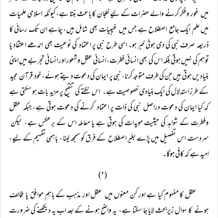
میں غور وفکر کرنے والے حضرات کے لیے خلجان کا باعث بنتا ہے، کیونکہ اسلامی علمیات
میں علم ایک جامع اصطلاح ہے جس میں غیبیات بھی شامل ہیں، چاہے ان تک رسائی کا
ذریعہ صرف نبی کی دی ہوئی خبر ہو۔ اسی طرح نبی پر اعتماد کی نوعیت بھی اندھے اعتقاد یا
توہم کی نہیں ہوتی بلکہ اس کی بھی انسانی فطرت، انسانی عقل وشعور اور انسانی تجربے میں اپنی
بنیادیں ہوتی ہیں جن کی طرف متوجہ کرنا، نبی پر ایمان کی دعوت دیتے ہوئے، خود قرآن مجید
کے طرز استدلال کی ایک بنیادی خصوصیت ہے۔ اس نکتے کی تنقیح پر مزید بات ہو سکتی ہے
کہ کیا ایمان کی دعوت دراصل نبی کی ذات پر اعتماد کرنے کی دعوت ہوتی ہے، جبکہ عقل
وفطرت کے شواہد کی حیثیت مویدات کی ہوتی ہے یا معاملہ اس کے برعکس ہے، لیکن
سردست اس تفصیل میں پڑے بغیر اصطلاح کے فرق کو سمجھ لینا ، باہمی تفہیم کے لیے،
امید ہے کہ کافی ہوگا۔
(۲)
عقل کا مفہوم کیا ہے اور کن معنوں میں عقل اور مذہب کے باہم موافق یا مخالف
ہونے کا سوال زیربحث لایا جا سکتا ہے، یہ واضح ہونے کے بعد اب یہ دیکھنے کی ضرورت