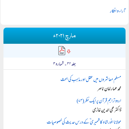
آراء و افکار
مارچ ۲۰۲۱ء
جلد ۳۲ ۔ شمارہ ۳
مسلم معاشروں میں عقل اور مذہب کی بحث
محمد عمار خان ناصر
اردو تراجم قرآن پر ایک نظر (۷۴)
ڈاکٹر محی الدین غازی
مولانا انور شاه کاشمیری ؒ كے درس حدیث کی خصوصیات