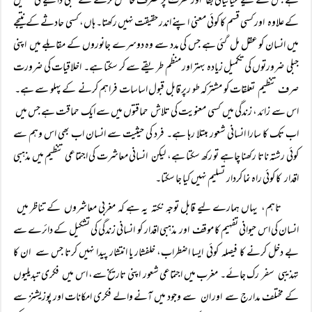
ہے جس کے لیے حیاتیاتی بقا اور فطرت پر تصرف حاصل کرنے کے جبلی داعیے کی تکمیل
کے علاوہ اور کسی قسم کا کوئی معنی اپنے اندر حقیقت نہیں رکھتا۔ ہاں، کسی حادثے کے نتیجے
میں انسان کو عقل مل گئی ہے جس کی مدد سے وہ دوسرے جانوروں کے مقابلے میں اپنی
جبلی ضرورتوں کی تکمیل زیادہ بہتر اور منظم طریقے سے کر سکتا ہے۔ اخلاقیات کی ضرورت
صرف تنظیم تعلقات کو مشترکہ طو رپر قابل قبول اساسات فراہم کرنے کے پہلو سے ہے۔
اس سے زائد ، زندگی میں کسی معنویت کی تلاش حماقتوں میں سے ایک حماقت ہے جس میں
اب تک کا سارا انسانی شعور مبتلا رہا ہے۔ فرد کی حیثیت سے انسان اب بھی اس وہم سے
کوئی رشتہ ناتا رکھنا چاہے تو رکھ سکتا ہے، لیکن انسانی معاشرت کی اجتماعی تنظیم میں مذہبی
اقدار کا کوئی راہ نما کردار تسلیم نہیں کیا جا سکتا۔
تاہم، یہاں ہمارے لیے قابل توجہ نکتہ یہ ہے کہ مغربی معاشروں کے تناظر میں
انسان کی اس حیوانی تفہیم کا موقف اور مذہبی اقدار کو انسانی زندگی کی تشکیل کے دائرے سے
بے دخل کرنے کا فیصلہ کوئی ایسا اضطراب، خلفشار یا انتشار پیدا نہیں کرتا جس سے ان کا
تہذیبی سفر رک جائے۔ مغرب میں اجتماعی شعور اپنی تاریخ سے، اس میں فکری تبدیلیوں
کے مختلف مدارج سے اور ان سے وجود میں آنے والے فکری امکانات اور پوزیشنز سے