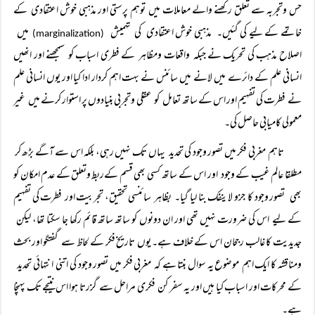
حس وتجربہ سے تعلق رکھنے والے معاملات میں توہم پرستی اور مذہبی خوش اعتقادی کے
خاتمے کے لیے کی گئیں۔ مذہبی خوش اعتقادی کی تہمیش
میں
(marginalization)
اصلاح مذہب کی تحریک نے جبکہ واقعات ومظاہر کے فطری اسباب کو سمجھنے اور انھیں
انسانی علم کے دائرے میں لانے میں سائنس نے بہت اہم کردار ادا کیا اور یوں انسانی علم
نے فطرت کی تفہیم اور اس کے ساتھ تعامل کو عقلی وتجربی بنیادوں پر استوار کرنے میں غیر
معمولی کامیابی حاصل کی۔
تاہم مغربی فکر میں تصور وجود کی تحدید یہاں تک نہیں رہی، بلکہ اس سے آگے بڑھ کر
مطلقا عالم غیب کے وجود اور اس کے ساتھ کسی بھی قسم کےربط وتعلق کے عدم امکان کو
بھی تصور وجود کا جزو لاینفک بنا لیا گیا۔ بظاہر سائنسی تحقیق، تجربیت اور فطرت کی تفہیم
کے لیے اس کی ضرورت نہیں تھی اور ان دونوں کو ساتھ ساتھ قائم رکھا جا سکتا تھا، لیکن
جدیدیت کا غالب رجحان اس کے خلاف ہے۔ یوں تاریخ فکر کے لحاظ سے گفتگو اور بحث
ومناقشہ کا ایک اہم موضوع یہ سوال بنتا ہے کہ مغربی فکر میں تصور وجود کی اتنی انتہائی تحدید
کے محرکات اور اسباب کیا ہیں اور یہ سفر کن فکری مراحل سے گزرتا ہوا اس نتیجے تک پہنچا
ہے۔