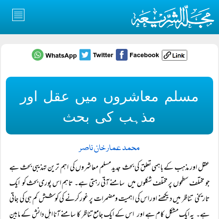
مسلم معاشروں میں عقل اور
مذہب کی بحث
محمد عمار خان ناصر
عقل اور مذہب کے باہمی تعلق کی بحث جدید مسلم معاشروں کی اہم ترین تہذیبی بحث ہے
جو مختلف سطحوں پر مختلف شکلوں میں سامنے آتی رہتی ہے۔ تاہم اس پوری بحث کو ایک
تاریخی تناظر میں دیکھنے اور اس کی اہمیت ومضمرات پر غور کرنے کی کوشش کم ہی کی جاتی
ہے۔ یہ ایک مشکل کام ہے اور اس کے ایک جامع تناظر کا سامنے آنا اہل دانش کے مابین