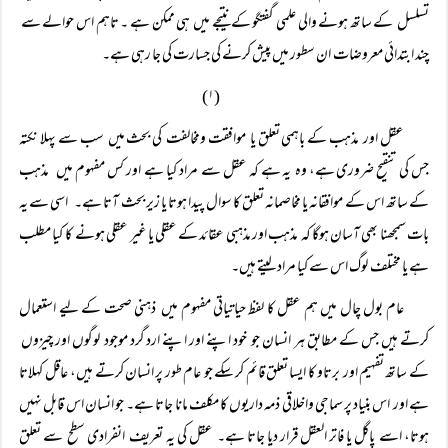
تسلسل کے ساتھ ہونے والی علمی گفتگو کے نتیجے میں ہی ممکن ہے ۔ تاہم اس حوالے سے
چند ابتدائی معروضات ان سطور میں پیش کرنے کی جسارت کی جا رہی ہے۔
(۱)
عقل اور مذہب کے باہمی تعلق یا موافقت ومخالفت کی بحث میں سب سے پہلا نکتہ
جس کی تنقیح ضروری ہے، وہ یہ ہے کہ عقل سے مراد کیا ہے اور کس مفہوم میں مذہب
کے ساتھ اس کے موافقانہ یا مخاصمانہ تعلق کا سوال پیدا ہوتا یا زیر بحث آتا ہے۔ اسی سے یہ
بات سمجھنا بھی آسان ہوگا کہ مذہب اور مذہبی عقائد کے عقلی یا غیر عقلی ہونے کا کیا مطلب
ہے یا مختلف لوگ اس سے کیا مراد لیتے ہیں۔
عام بول چال میں ہم عقل کا لفظ حیاتیاتی مفہوم میں ذہنی صحت کے لیے استعمال
کرتے ہیں جس کے مطابق ہر انسان جو خود اپنے اور اپنے ارد گرد موجود لوگوں اور چیزوں
کے ساتھ تفہیم اور برتاو کا ایسا تعلق قائم کر سکے جو عام طور پر انسان کرتے ہیں، عاقل کہلاتا
ہے اور اس بنیاد پر سماجی واخلاقی ذمہ داریوں کا مکلف مانا جاتا ہے۔ جو انسان اس قابل نہیں
ہوتا، اسے پاگل یا فاتر العقل قرار دیا جاتا ہے۔ عقل کی یہ تعریف انفرادی سطح سے تعلق