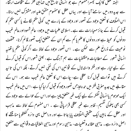
البتہ عقل کا ایک تیسرا مفہوم ہے جو انسانی تاریخ میں تہذیبی فکر کے متخالف ارتقاء
سے جدید دور میں سامنے آیا ہے اور یہاں عقل کا مفہوم متفق علیہ اور مشترک نہیں رہتا۔
اس اختلاف کا تعلق وجود کے تصور اور وجود کے بارے میں کوئی حکم لگانے یا کسی حکم کو
قبول کرنے کے جائز معیارات سے ہے۔ اسلامی علمیات میں وجود، عالم شہود اور عالم غیب
دونوں کو محیط ہے اور دونوں کا علم یا کم سے کم ان کے متعلق ایک تصور قائم کرنا، مختلف
نوعیت کے ذرائع علم سے ممکن ہے۔ اس تصور وجود کے لحاظ سے اگر کوئی حکم یا قضیہ
انسانی شعور کے مطالبات ومقتضیات سے ہم آہنگ ہے، یعنی شعور اس کو قبول کرنے
کے لیے تیار ہے اور فکر واستدلال کے قوانین اس کی نفی نہیں کرتے، بلکہ اس کی تائید
کرتے ہیں تو اسے قبول کرنا عقلی ہے، چاہے اس کا تعلق عالم غیب سے ہو۔ اس کے
مقابلے میں جدید مغربی فکر میں تدریجا جس تصور وجود کو قبول کر لیا گیا ہے، اس میں عالم غیب
ایک موہوم یا انسانی تفکر کے لیے ایک غیر متعلق چیز ہے اور اس کے حوالے سے وجود کے
کسی بھی پہلو کی تفہیم، ظاہر ہے غیر عقلی قرار پاتی ہے ۔ اس مفہوم کے لحاظ سے مذہب
اور عقل کے مابین ایک حقیقی اختلاف پایا جاتا ہے اور دراصل یہی دائرہ گفتگو یا مناقشے کا
اصل دائرہ ہے۔ مذہبی عقائد وتعلیمات، مذہبی رسوم اور مذہبی اخلاقیات وقوانین سےمتعلق