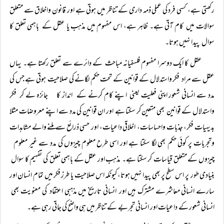
رکھتی ہے، کسی فرد کی عملی ذمہ داری کے تناظر میں ہوتی ہے اور قانون واخلاق سے متعلق
سوالات میں کام آتی ہے۔ ظاہر ہے، اس مفہوم میں مذہب یا عقل کے باہمی تعلق کا
سوال پیدا نہیں ہوتا۔
عقل کا ایک دوسرا مفہوم فلسفیانہ مباحث کے دائرے سے تعلق رکھتا ہے۔ یہاں
عقل سے مراد فکر واستدلال کے قوانین کے تحت حکم لگانے کی صلاحیت ہوتی ہے جس کی
مدد سے انسانی شعور اپنی فعلیت یعنی اپنے کام کرنے کے انداز کا جائزہ لے کر فکر
واستدلال کے قوانین بھی متعین کر سکتا ہے اور ان قوانین کی مدد سے اپنے معروضات مثلا
بدیہیات فکر، جذبات واحساسات، اخلاقی داعیات، اور حسی ذرائع سے ملنے والے مشاہدات
وتجربات پر کوئی حکم بھی لگا سکتا ہے اور اسی طرح معلوم چیزوں کی مدد سے غیر معلوم
چیزوں کے متعلق قیاسات کر سکتا ہے۔ مذہب اور عقل کے باہمی تعلق کی تفہیم کا سوال
بنیادی طور پر اس سطح پر بھی پیدا نہیں ہوتا، کیونکہ اس صلاحیت یا طرز فکر میں تمام انسان اور
سارے انسانی معاشرے مشترک ہیں اور انسانی تاریخ میں مذہبی اعتقاد کی معنویت بھی
انسانی شعور کے داعیات اور انسانی تجربے کے تناظر میں ہی واضح کی جاتی رہی ہے۔