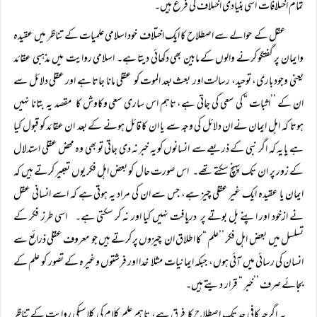
تمام اختلافات اسی بنیادی اختلاف کی فرع ہیں۔
عقل کے حوالے سے اصطلاح کا ایک اختلاف خود اسلامی علمیات کے تناظر میں عقیدہ
وایمان پر گفتگو کرنے والوں کے مابین بھی دکھائی دیتا ہے۔ اسلامی روایت میں مذہبی عقائد
یعنی وجود باری، توحید، رسالت اور بعث بعد الموت کو عقلی مانا جاتا ہے اور عقلی دلائل سے
ان کے ’’اثبات “ کی سعی کی جاتی ہے، تاہم اس ساری سعی وکاوش کا مقصد یہ بتانا نہیں
ہوتا کہ اہل ایمان نے ان دلائل کی وجہ سے یا ان کا قائل ہونے کے بعد ان عقائد کو قبول کیا
ہے یا یہ کہ اگر نبی کے ذریعے سے انسانوں کو یہ خبر نہ دی جاتی تو بھی وہ محض عقلی استدلال
کے زور پر ان تک پہنچ سکتے تھے۔ اس صورت حال کو بعض اہل فکر یوں تعبیر کرتے ہیں کہ
ایمان یا عقیدہ ایک غیر عقلی چیز ہے، جس سے ان کی مراد یہ ہوتی ہے کہ اسے انسانی عقل
نے ازخود اور اپنے بل بوتے پر دریافت نہیں کیا اور نہ کر سکتی ہے۔ اسی طرز فکر کے
تسلسل میں بعض اہل فکر ’’علم “ کا اطلاق ان چیزوں پر کرتے ہیں جو معروف عقلی ذرائع سے
انسان کی رسائی میں آئی ہوں، جبکہ ایمانیات مثلا خدا اور فرشتوں وغیرہ کے تصور کو علم کے
بجائے صرف ’’خبر “ قرار دیتے ہیں۔
یہ اگرچہ کافی حد تک اصطلاح کا فرق ہے، تاہم علم کلام کی کلاسیکی روایت کے تناظر