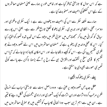
ہے کہ اس سوال کا تاریخی تناظر کیا ہے اور خاص طور پر ہمارے یعنی مسلمان معاشروں
کے لیے اس گفتگو کی اہمیت اور معنویت کیا ہے۔
ہمارے نقطہ نظر سے اس کی اہمیت دو پہلووں سے ہے: ایک نظری وفکری اور
دوسرا عملی، انتظامی اور تدبیری۔ نظری پہلو کا تعلق تاریخ فکر سے ہے، یعنی اس پورے
سیاق کو گہرائی میں جا کر سمجھنا جس میں مغربی فکر میں وجود کے اس تحدید شدہ تصور کو اختیار کیا
گیا۔ اس کا عملی وتدبیری پہلو یہ ہے کہ مسلمان معاشروں میں اس نئے تصور وجود نے جو
فکری تقسیم پیدا کی ہے، اس کو کیسے دیکھا جائے اور اس امکان کا جائزہ لیا جائے کہ آیا اس
تقسیم کا قومی سطح پر تشتت اور افتراق ہی کے رخ پر آگے بڑھنا ناگزیر ہے یا اسے کوئی
تعمیری صورت بھی دی جا سکتی ہے۔
پہلے، نظری پہلو کو دیکھیے:
عقل جدید جس تصور وجود پر مبنی ہے، وہ دراصل بہت سے تاریخی اسباب کے انسانی
فکر پر مرتب کردہ اثرات اور ان اثرات کو ایک شعوری اور ارادی ججمنٹ کی شکل دینے کا نتیجہ
ہے۔ ان میں سے اہم ترین سبب وہ انتہائی کامیاب کوششیں ہیں جو مغربی معاشروں میں