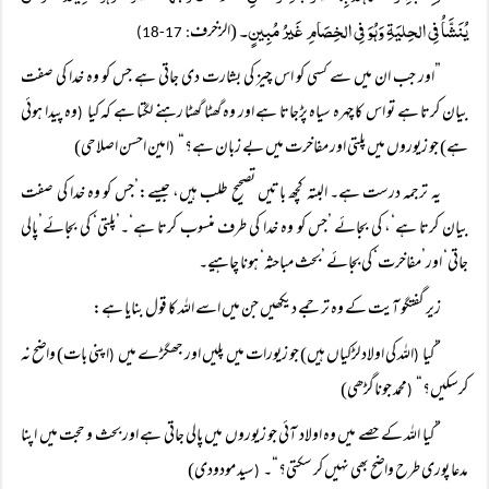
یُنَشَّاُ فِی الحِلیَۃِ وَہُوَ فِی الخِصَامِ غَیرُ مُبِینٍ۔
(الزخرف
: 17-18)
”اور جب ان میں سے کسی کو اس چیز کی بشارت دی جاتی ہے جس کو وہ خدا کی صفت
بیان کرتا ہے تو اس کا چہرہ سیاہ پڑجاتا ہے اور وہ گھٹا گھٹا رہنے لگتا ہے کہ کیا
وہ پیدا ہوئی
(
ہے) جو زیوروں میں پلتی اور مفاخرت میں بے زبان ہے؟“
امین احسن اصلاحی)
(
یہ ترجمہ درست ہے۔ البتہ کچھ باتیں تصحیح طلب ہیں، جیسے:’جس کو وہ خدا کی صفت
بیان کرتا ہے‘، کی بجائے ’جس کو وہ خدا کی طرف منسوب کرتا ہے‘۔’پلتی‘ کی بجائے’پالی
جاتی‘ اور’مفاخرت‘ کی بجائے ’بحث مباحثہ‘ ہونا چاہیے۔
زیر گفتگو آیت کے وہ ترجمے دیکھیں جن میں اسے اللہ کا قول بنایا ہے:
”کیا
اللہ کی اولاد لڑکیاں ہیں) جو زیورات میں پلیں اور جھگڑے میں
اپنی بات) واضح نہ
(
(
کرسکیں؟“
محمد جوناگڑھی)
(
”کیا اللہ کے حصے میں وہ اولاد آئی جو زیوروں میں پالی جاتی ہے اور بحث و حجت میں اپنا
مدعا پوری طرح واضح بھی نہیں کر سکتی؟“۔
سید مودودی)
(