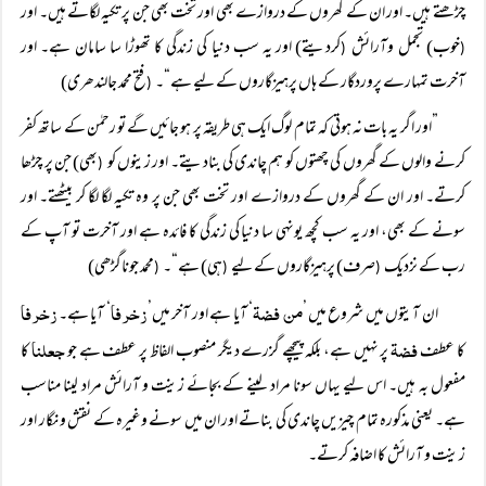
چڑھتے ہیں۔ اور ان کے گھروں کے دروازے بھی اور تخت بھی جن پر تکیہ لگاتے ہیں۔ اور
خوب) تجمل وآرائش
کردیتے) اور یہ سب دنیا کی زندگی کا تھوڑا سا سامان ہے۔ اور
(
(
آخرت تمہارے پروردگار کے ہاں پرہیزگاروں کے لیے ہے“۔
فتح محمد جالندھری)
(
”اور اگر یہ بات نہ ہوتی کہ تمام لوگ ایک ہی طریقہ پر ہو جائیں گے تو رحمٰن کے ساتھ کفر
کرنے والوں کے گھروں کی چھتوں کو ہم چاندی کی بنادیتے۔ اور زینوں کو
بھی) جن پر چڑھا
(
کرتے۔ اور ان کے گھروں کے دروازے اور تخت بھی جن پر وہ تکیہ لگا لگا کر بیٹھتے۔ اور
سونے کے بھی، اور یہ سب کچھ یونہی سا دنیا کی زندگی کا فائدہ ہے اور آخرت تو آپ کے
رب کے نزدیک
صرف) پرہیزگاروں کے لیے
ہی) ہے“۔
محمد جوناگڑھی)
(
(
(
من فضۃ
زخرفا
زخرفا
ان آیتوں میں شروع میں ’
‘ آیا ہے اور آخر میں’
‘ آیا ہے۔
فضۃ
جعلنا
کا عطف
پر نہیں ہے، بلکہ پیچھے گزرے دیگر منصوب الفاظ پر عطف ہے جو
کا
مفعول بہ ہیں۔ اس لیے یہاں سونا مراد لینے کے بجائے زینت و آرائش مراد لینا مناسب
ہے۔ یعنی مذکورہ تمام چیزیں چاندی کی بناتے اور ان میں سونے وغیرہ کے نقش و نگار اور
زینت و آرائش کا اضافہ کرتے۔