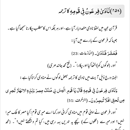
نَادَیٰ فِرعَونُ فِی قَومِہِ
(۲۵۸)
کا ترجمہ
قرآن مجید میں لفظ نادی متعدد بار آیا ہے، اور ہرجگہ اس کا مطلب پکارنا سمجھا گیا ہے۔
جیسا کہ فرعون کے بارے میں آیا:
فَحَشَرَ فَنَادَیٰ۔
(النازعات
:23)
”اور
لوگوں کو) اکٹھا کیا اور پکارا“۔
فتح محمد جالندھری)
(
(
البتہ درج ذیل آیت میں نادی کا ترجمہ بعض لوگوں نے منادی کراناکیا ہے:
وَنَادَی فِرعَونُ فِی قَومِہِ قَالَ یَا قَومِ الَیسَ لِی مُلکُ مِصرَ وَہَذِہِ الانہَارُ تَجرِی
مِن تَحتِی افَلَا تُبصِرُونَ۔
(الزخرف
:51)
”اور فرعون نے اپنی قوم میں منادی کرائی اور کہا اے میری قوم! کیا مصر کا ملک میرا
نہیں؟ اور میرے
محلوں کے) نیچے یہ نہریں بہہ رہی ہیں، کیا تم دیکھتے نہیں؟“۔
محمد
(
(