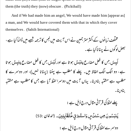
۔
them (the truth) they (now) obscure
(Pickthall)
[
]
And if We had made him an angel, We would have made him
appear as
a man, and We would have covered them with that in which they cover
۔
themselves
(Sahih International)
مختلف زبانوں کے اکثر مترجمین نے اس آیت میں لبس کا ترجمہ شبہے میں ڈالنا کیا ہے،
بعض لوگوں نے پہنانا کیا ہے۔
لَبِسَ
یلبَسُ
لَبَسَ
یلبِسُ
جس کا فعل مضارع
ہوتا ہے اور
جس کا فعل مضارع
ہوتا
ہے، دو الگ الگ الفاظ ہیں۔ پہلے کا مطلب ہے پہننا
پہنانا نہیں)، اور دوسرے کا
(
مطلب ہے مشتبہ بنادینا۔ یہاں آیت میں دوسرا لفظ آیا ہے جس کا مطلب ہے مشتبہ
بنادینا۔
پہلے لفظ کی قرآنی مثال درج ذیل ہے:
یَلبَسُونَ مِن سُندُسٍ وَاستَبرَقٍ مُّتَقَابِلِینَ۔
الدخان
:53)
(
دوسرے لفظ کی قرآنی مثال درج ذیل ہے: