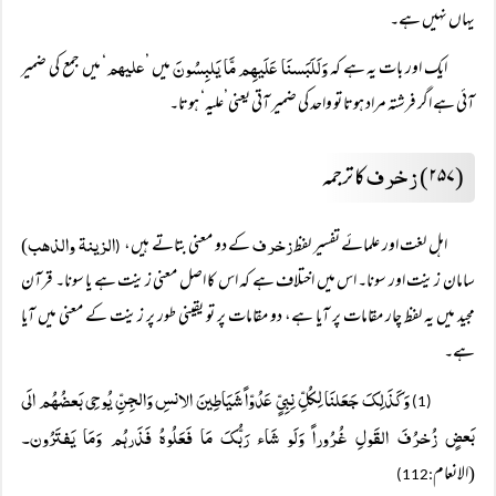
یہاں نہیں ہے۔
وَلَلَبَسنَا عَلَیہِم مَّا یَلبِسُونَ
علیھم
ایک اور بات یہ ہے کہ
میں ’
‘ میں جمع کی ضمیر
آئی ہے اگر فرشتہ مراد ہوتا تو واحد کی ضمیر آتی یعنی’علیہ‘ ہوتا۔
زخرف
(۲۵۷)
کا ترجمہ
زخرف
الزینۃ والذھب
اہل لغت اور علمائے تفسیر لفظ
کے دو معنی بتاتے ہیں،
)
(
سامان زینت اور سونا۔ اس میں اختلاف ہے کہ اس کا اصل معنی زینت ہے یا سونا۔ قرآن
مجید میں یہ لفظ چار مقامات پر آیا ہے، دو مقامات پر تو یقینی طور پر زینت کے معنی میں آیا
ہے۔
وَکَذَلِکَ جَعَلنَا لِکُلِّ نِبِیٍّ عَدُوّاً شَیَاطِینَ الانسِ وَالجِنِّ یُوحِی بَعضُہُم الَی
(1)
بَعضٍ زُخرُفَ القَولِ غُرُوراً وَلَو شَاء رَبُّکَ مَا فَعَلُوہُ فَذَرہُم وَمَا یَفتَرُون۔
(الانعام
:112)