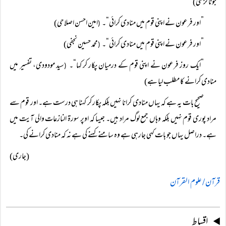
جوناگڑھی)
”اور فرعون نے اپنی قوم میں منادی کرائی“۔
امین احسن اصلاحی)
(
”اور فرعون نے اپنی قوم میں منادی کرائی“۔
محمد حسین نجفی)
(
”ایک روز فرعون نے اپنی قوم کے درمیان پکار کر کہا“۔
سید مودودی، تفسیر میں
(
منادی کرانے کا مطلب لیا ہے)
صحیح بات یہ ہے کہ یہاں منادی کرانا نہیں بلکہ پکار کر کہنا ہی درست ہے۔ اور قوم سے
مراد پوری قوم نہیں بلکہ وہاں جمع لوگ مراد ہیں۔ جیسا کہ اوپر سورة النازعات والی آیت میں
ہے۔ دراصل یہاں جو بات کہی جارہی ہے وہ سامنے کہنے کی ہے نہ کہ منادی کرانے کی۔
(جاری)
قرآن / علوم القرآن
اقساط