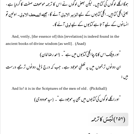
ہوگا اگلے لوگوں کی کتابیں۔ لیکن بعض لوگوں نے اس کا ترجمہ موصوف صفت کا کردیا ہے،
الزبر الاولی
الصحف الاولی
یعنی اگلی کتابیں۔ اگلی کتابوں کے لیے
آئے گا، جیسے
۔ اولین تو
اولی
انسانوں کے لیے آتا ہے کتابوں کے لیے
آئے گا۔
, [
]
[
]
And, verily
the essence of
this
revelation
is indeed found in the
]۔
[
ancient books of divine wisdom
as well
(Asad)
”اور بیشک اس کا چرچا اگلی کتابوں میں ہے“۔
احمد رضا خان)
(
ان دونوں ترجموں میں یہ غلطی موجود ہے۔ جب کہ درج ذیل دونوں ترجمے درست
ہیں:
۔
And lo! it is in the Scriptures of the men of old
(Pickthall)
”اور اگلے لوگوں کی کتابوں میں بھی یہ موجود ہے“۔
سید مودودی)
(
لَبَسَ
(۲۵۶)
کا ترجمہ