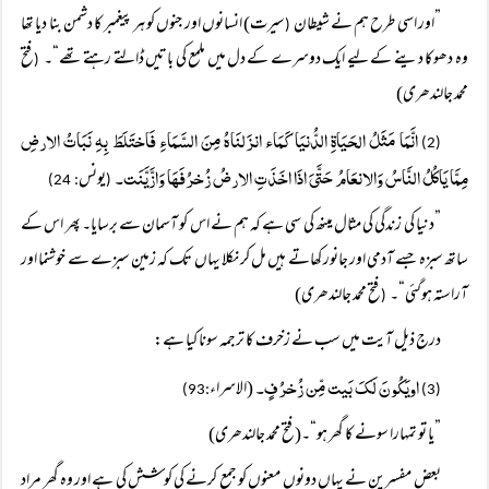
”اور اسی طرح ہم نے شیطان
سیرت) انسانوں اور جنوں کو ہر پیغمبر کا دشمن بنا دیا تھا
(
وہ دھوکا دینے کے لیے ایک دوسرے کے دل میں ملمع کی باتیں ڈالتے رہتے تھے“۔
فتح
(
محمد جالندھری)
انَّمَا مَثَلُ الحَیَاۃِ الدُّنیَا کَمَاء انزَلنَاہُ مِنَ السَّمَاءِ فَاختَلَطَ بِہِ نَبَاتُ الارضِ
(2)
مِمَّا یَاکُلُ النَّاسُ وَالانعَامُ حَتَّیَ اذَا اخَذَتِ الارضُ زُخرُفَہَا وَازَّیَّنَت۔
یونس
: 24)
(
”دنیا کی زندگی کی مثال مینھ کی سی ہے کہ ہم نے اس کو آسمان سے برسایا۔ پھر اس کے
ساتھ سبزہ جسے آدمی اور جانور کھاتے ہیں مل کر نکلا یہاں تک کہ زمین سبزے سے خوشنما اور
آراستہ ہوگئی“۔
فتح محمد جالندھری)
(
درج ذیل آیت میں سب نے زخرف کا ترجمہ سونا کیا ہے:
اویَکُونَ لَکَ بَیت مِّن زُخرُفٍ۔
(الاسراء
:93)
(3)
”یا تو تمہارا سونے کا گھر ہو“۔(فتح محمد جالندھری)
بعض مفسرین نے یہاں دونوں معنوں کو جمع کرنے کی کوشش کی ہے اور وہ گھر مراد