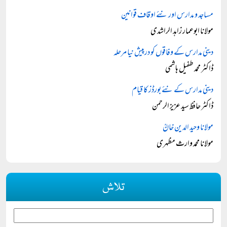
مساجد و مدارس اور نئے اوقاف قوانین
مولانا ابوعمار زاہد الراشدی
دینی مدارس کے وفاقوں کو درپیش نیا مرحلہ
ڈاکٹر محمد طفیل ہاشمی
دینی مدارس کے نئے بورڈز کا قیام
ڈاکٹر حافظ سید عزیز الرحمن
مولانا وحید الدین خانؒ
مولانا محمد وارث مظہری
تلاش