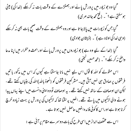
”کیا وہ جو زیور میں پرورش پائے اور جھگڑے کے وقت بات نہ کرسکے
خدا کی) بیٹی
(
ہوسکتی ہے؟“۔
فتح محمد جالندھری)
(
”کیا جس کو زیورات میں پالا جاتا ہے اور وہ جھگڑے کے وقت صحیح بات بھی نہ کرسکے
وہی خدا کی اولاد ہے)“۔
ذیشان جوادی)
(
(
”کیا
خدا کے لیے وہ ہے) جو زیوروں میں پرورش پائے اور بحث و تکرار میں اپنا مدعا
(
واضح نہ کر سکے؟“۔
محمد حسین نجفی)
(
اس مقولے کو اللہ کا قول اس لیے نہیں مانا جاسکتا ہے کیوں کہ اس میں مذکور باتیں
فرشتوں پر صادق ہی نہیں آتی ہیں۔ مشرکین فرشتوں کو
نعوذ باللہ) اللہ کی بیٹیاں کہتے تھے،
(
لیکن ان اوصاف کے ساتھ نہیں کہتے تھے۔ یہ اوصاف تو وہ اپنی دانست میں اپنے یہاں پیدا
ہونے والی لڑکیوں میں پاتے تھے۔ انھیں یہ لگتا تھا کہ لڑکیوں کی پرورش پر بہت زیادہ خرچ
کرنا ہوتا ہے اور اس کا کوئی فائدہ انھیں حاصل نہیں ہوتا ہے۔
اس سے مختلف انداز میں اسی طرح کی بات دوسرے مقام پر آئی ہے: