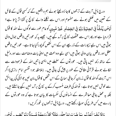
درج ذیل آیت کے ترجموں کا جائزہ لیتے ہوئے ہم دیکھیں گے کہ کسی قول کے قائل
کے تعین میں غلطی ہونے سے مفہوم اور اس سے نکلنے والے نتائج پر کتنا اثر پڑتا ہے؟
اَوَمَن یُنَشَّاُ فِی الحِلیَۃِ وَہُوَ فِی الخِصَامِ غَیرُ مُبِینٍ
کو عام طور سے لوگوں نے اللہ کا قول
قرار دیا ہے اور پھر اس سے مختلف نتائج برآمد کیے ہیں، جیسے یہ کہ عورتیں ناقص جمال والی
ہوتی ہیں اس لیے زیورات کے ذریعے ان کے اس نقص کو پورا کیا جاتا ہے، عورتیں ناقص
عقل اور ناقص بیان والی ہوتی ہیں اسی لیے وہ بحث میں اپنی بات وضاحت سے اور دلیل
کے ساتھ رکھ نہیں پاتی ہیں۔ عورتوں کے سلسلے میں ایسی باتیں اللہ کے فرمودات سے
نکالے ہوئے قرآنی حقائق کے طور پر پیش کی جاتی ہیں۔
ملاحظہ ہو: تفسیر امام رازی) اگر
(
اس آیت کو اللہ کا قول نہ مان کر جاہلی سماج کے اس شخص کا قول مان لیں جو لڑکی کی پیدائش
سے خوش نہیں ہوتا ہے، تو اللہ کی طرف منسوب کرکے یہ نتائج برآمد نہیں کیے جاسکتے ہیں۔
بلکہ یہ محض جاہلی معاشرے کے انسانوں کی نفسیات کا بیان ہوتا ہے کہ وہ عورتوں کے
بارے میں کس طرح کی سوچ رکھتے ہیں۔ درج ذیل ترجموں پر غور کریں:
وَاِذَا بُشِّرَ اَحَدُہُم بِمَا ضَرَبَ لِلرَّحمَٰنِ مَثَلًا ظَلَّ وَجہُہُ مُسوَدًّا وَہُوَ کَظِیم۔ اَوَمَن