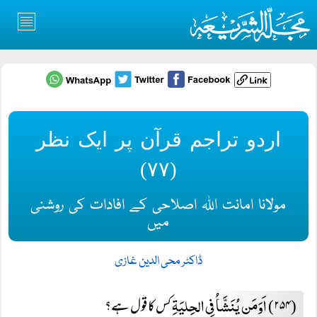
اردو تراجم قرآن پر ایک نظر
(۷۷)
مولانا امانت اللہ اصلاحی کے افادات کی روشنی
میں
ڈاکٹر محی الدین غازی
اَوَمَن یُنَشَّاُ فِی الحِلیَۃِ
(۲۵۴)
کس کا قول ہے؟