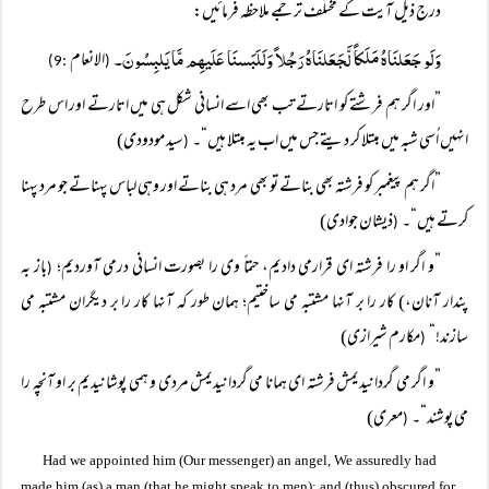
درج ذیل آیت کے مختلف ترجمے ملاحظہ فرمائیں:
وَلَو جَعَلنَاہُ مَلَکاً لَّجَعَلنَاہُ رَجُلاً وَلَلَبَسنَا عَلَیہِم مَّا یَلبِسُونَ۔
الانعام
:9)
(
”اور اگر ہم فرشتے کو اتارتے تب بھی اسے انسانی شکل ہی میں اتارتے اور اس طرح
انہیں اُسی شبہ میں مبتلا کر دیتے جس میں اب یہ مبتلا ہیں“۔
سید مودودی)
(
”اگر ہم پیغمبر کو فرشتہ بھی بناتے تو بھی مرد ہی بناتے اور وہی لباس پہناتے جو مرد پہنا
کرتے ہیں“۔
ذیشان جوادی)
(
”و اگر او را فرشتہ ای قرارمی دادیم، حتماً وی را بصورت انسانی درمی آوردیم؛
باز بہ
(
پندار آنان،) کار را بر آنہا مشتبہ می ساختیم؛ ہمان طور کہ آنہا کار را بر دیگران مشتبہ می
سازند!“
مکارم شیرازی)
(
”و اگر می گردانیدیمش فرشتہ ای ہمانا می گردانیدیمش مردی و ہمی پوشانیدیم بر او آنچہ را
می پوشند“۔
معری)
(
Had we appointed him (Our messenger) an angel, We assuredly had
made him (as) a man (that he might speak to men); and (thus) obscured for