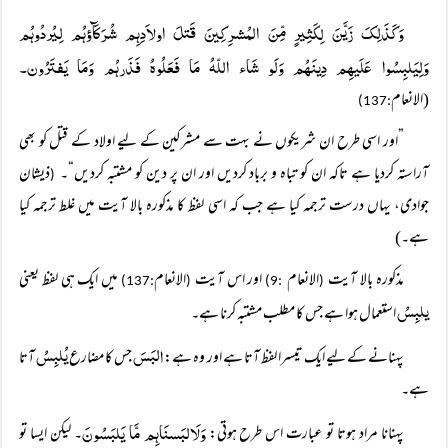
وَکَذَلِکَ زَیَّنَ لِکَثِیرٍ مِّنَ المُشرِکِینَ قَتلَ اولاَدِہِم شُرَکَآؤہُم لِیُردُوہُم
وَلِیَلبِسُوا عَلَیہِم دِینَہُم وَلَو شَاء اللّہُ مَا فَعَلُوہُ فَذَرہُم وَمَا یَفتَرُون۔
(الانعام
:137)
”اور اسی طرح ان شریکوں نے بہت سے مشرکین کے لیے اولاد کے قتل کو بھی
آراستہ کردیا ہے تاکہ ان کو تباہ و برباد کردیں اور ان پر دین کو مشتبہ کردیں“۔
ذیشان
(
جوادی، یہاں درست ترجمہ کیا ہے جب کہ اسی لفظ کا مذکورہ بالا آیت میں غلط ترجمہ کیا
ہے۔)
مذکورہ بالا آیت
الانعام
اور اس آیت
الانعام
میں ایک ہی لفظ یعنی
:137)
(
:9)
(
یلبِسُ
استعمال ہوا ہے جس کا مطلب مشتبہ کرنا ہے۔
البَسَ
یُلبِسُ
پہنانے کے لیے ایک تیسرا لفظ آتا ہے اور وہ ہے:
جس کا مضارع
آتا
ہے۔
وَلَالبَسنَاہِم مَّا یَلبَسُونَ
پہنانا مراد ہوتا تو عبارت اس طرح ہوتی:
۔ لیکن ایسا تو