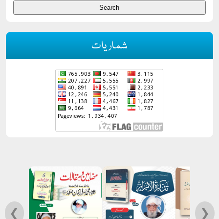
شماریات
❮
❯