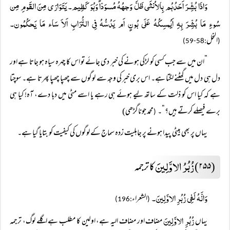
وَاذَا بُشِّرَ اَحَدُہُم بِالاُنثَی ظَلَّ وَجہُہُ مُسوَدّاً وَہُوَ کَظِیم۔ یَتَوَارَی مِنَ القَومِ مِن
سُوءِ مَا بُشِّرَ بِہِ اَیُمسِکُہُ عَلَی ہُونٍ اَم یَدُسُّہُ فِی التُّرَابِ اَلاَ سَاء مَا یَحکُمُون۔
النحل
:58-59)
(
”ان میں سے جب کسی کو لڑکی ہونے کی خبر دی جائے تو اس کا چہرہ سیاہ ہو جاتا ہے اور
دل ہی دل میں گھٹنے لگتا ہے۔ اس بری خبر کی وجہ سے لوگوں سے چھپا چھپا پھرتا ہے۔ سوچتا
ہے کہ کیا اس کو ذلت کے ساتھ لیے ہوئے ہی رہے یا اسے مٹی میں دبا دے، آہ! کیا ہی
برے فیصلے کرتے ہیں؟“۔
محمد جوناگڑھی)
(
یہاں پر بھی بیٹی پیدا ہونے پر جاہلیت زدہ سماج کے لوگوں کی کیفیت کو بتایا گیا ہے۔
زُبُرُ الاوَّلِینَ
(۲۵۵)
کا ترجمہ
وَانَّہُ لَفِی زُبُرِ الاوَّلِینَ۔
الشعراء
:196)
(
زُبُرِ الاوَّلِینَ
یہاں
مضاف اور مضاف الیہ ہے، اولین کا مطلب ہے اگلے لوگ، ترجمہ