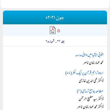
جون ۲۰۲۱ء
جلد ۳۲ ۔ شمارہ ۶
جنوبی ایشیا میں دینی مدرسہ
محمد عمار خان ناصر
اردو تراجم قرآن پر ایک نظر (۷۷)
ڈاکٹر محی الدین غازی
مطالعہ جامع ترمذی (۲)
ڈاکٹر سید مطیع الرحمٰن
ڈاکٹر محمد عمار خان ناصر