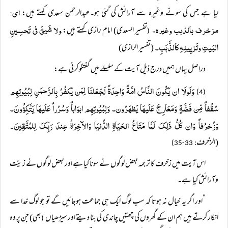
ای:
لیا ہے جس کی سونے وغیرہ سے آرائش کی گئی ہو۔عبدالرحمن سعدی کہتے ہیں:
مزخرف بالذہب وغیرہ
ولا شَیئَ فی تَحسِینِ
۔
تفسیر السعدی) امام رازی کہتے ہیں:
(
البَیتِ وتَزیِینِہِ کالذَّہَبِ۔
(تفسیر الرازی)
دراصل یہاں ہمیں درج ذیل آیت کے سلسلے میں گفتگو کرنی ہے:
وَلَولَا ان یَکُونَ النَّاسُ امَّۃً وَاحِدَۃً لَجَعَلنَا لِمَن یَکفُرُ بِالرَّحمَنِ لِبُیُوتِہِم
(4)
سُقُفاً مِّن فَضَّۃٍ وَمَعَارِجَ عَلَیہَا یَظہَرُون۔ وَلِبُیُوتِہِم ابوَاباً وَسُرُراً عَلَیہَا یَتَّکِؤُونَ۔
وَزُخرُفاً وَان کُلُّ ذَلِکَ لَمَّا مَتَاعُ الحَیَاۃِ الدُّنیَا وَالآخِرَۃُ عِندَ رَبِّکَ لِلمُتَّقِینَ۔
(الزخرف
: 33-35)
اس آیت میں زخرف کا ترجمہ بعض لوگوں نے سونا کیا ہے اور بعض لوگوں نے زینت
وآرائش کیا ہے۔
”اور اگر یہ خیال نہ ہوتا کہ سب لوگ ایک ہی جماعت ہوجائیں گے تو جو لوگ خدا سے
انکار کرتے ہیں ہم ان کے گھروں کی چھتیں چاندی کی بنا دیتے اور سیڑھیاں
بھی) جن پر وہ
(