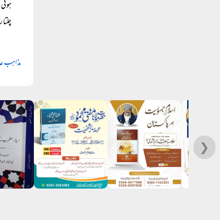
ہوئی 
چلتا 
مذاہب عا
❯