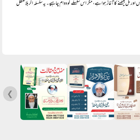
ں اور مل بیٹھنے کا آغاز ہوا ہے، مگر اس سلسلے کو دوام چاہیے۔ یہ سلسلہ اگر بلاتعطل
❮