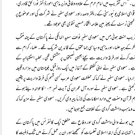
‘‘ اس تقریب میں امام حرم کے علاوہ وفاقی وزیر مذہبی امور ڈاکٹر نورالحق قادری،
 الاقوامی اسلامی یونیورسٹی کےریکٹر وصدراور سعودی سفیر نے شرکت کی اور موضوع پر
مینی ٹرسٹ کے چیئرمین علامہ افتخار حسین نقوی بھی موجود تھے۔
ریب منعقد ہوئی جس میں سعودی سفیر نواف سعید المالکی نے پاکستان کے چند منتخب
فکر کے جید علماء اور مذہبی وسیاسی جماعتوں کے قائدین شریک تھے۔ علماء کرام سے
 کرنے اور فرقہ واریت سے بچنے جیسی نصیحتوں پر مشتمل تھی۔ خطبہ استقبالیہ کے
ہے۔ سعودی سفیر نے اپنی گفتگو کے آغاز میں ایک روزقبل بلوچستان میں ہزارہ قبیلہ
قرار دیا۔سعودی سفیر نے کہا کہ مملکت سعودی عرب کسی قسم کی فرقہ واریت پر یقین
نہیں رکھتی، ہم کسی ایسی تنظیم کی حوصلہ افزائی نہیں کرسکتے جو فرقہ واریت یا فرقہ وارانہ تشدد پر یقین رکھتی ہے۔سعودی سفیر نےسورہ آل عمران کی آیت نمبر ۱٠۳ کا حوالہ دیتے ہوئے
 قرآن وسنت میں وارد احکامات کی لازماً پیروی کریں۔ سعودی سفیر نے مزید کہا کہ
لک ومذہب دہشت گردی کے خلاف جمع ہوجائیں۔
کومت ریاض میں ہونے والی دہشت گردی اور دفاع سے متعلق ایک کانفرنس میں پاکستان کے
ہاپسندی کی ابتدا اسلامی تعلیمات کو سمجھنے اور ان پر عمل کرنے میں تنگ ذہنیت کا