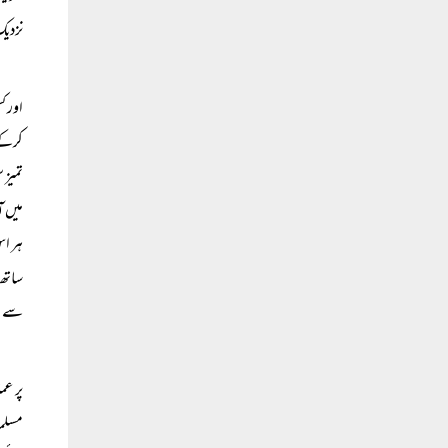
نزدیک
اور ک
کرکے 
تمیز 
میں آ
ہر اس
ساتھ 
سے ع
پر عم
مسلما