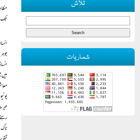
تلاش
مظاہر
تک نہ
انسان
جوہر 
شماریات
انسان
ہیں ج
معاشر
یونیو
حیرت 
رہتے 
ناک ص
تقویت