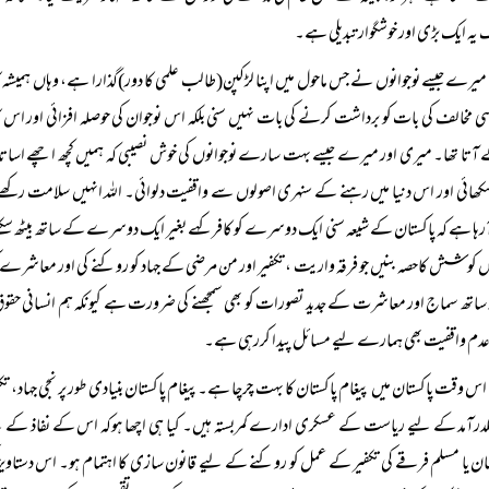
 یہ ایک بڑی اور خوشگوار تبدیلی ہے۔
میرے جیسے نوجوانوں نے جس ماحول میں اپنا لڑکپن(طالب علمی کا دور)گذارا ہے، وہاں ہمیشہ کاف
سی مخالف کی بات کو برداشت کرنے کی بات نہیں سنی بلکہ اس نوجوان کی حوصلہ افزائی اور اس کا
آتا تھا۔ میری اور میرے جیسے بہت سارے نوجوانوں کی خوش نصیبی کہ ہمیں کچھ اچھے اسات
سکھائی اور اس دنیا میں رہنے کے سنہری اصولوں سے واقفیت دلوائی۔ اللہ انہیں سلامت رکھے ا
رہا ہے کہ پاکستان کے شیعہ سنی ایک دوسرے کو کافر کہے بغیر ایک دوسرے کے ساتھ بیٹھ سکتے 
 کوشش کاحصہ بنیں جو فرقہ واریت ، تکفیر اور من مرضی کے جہاد کو روکنے کی اور معاشر
ساتھ سماج اور معاشرت کے جدید تصورات کو بھی سمجھنے کی ضرورت ہے کیونکہ ہم انسانی ح
دم واقفیت بھی ہمارے لیے مسائل پیدا کررہی ہے۔
اس وقت پاکستان میں پیغام پاکستان کا بہت چرچا ہے۔پیغام پاکستان بنیادی طور پر نجی جہاد، ت
لدرآمد کے لیے ریاست کے عسکری ادارے کمربستہ ہیں۔ کیا ہی اچھا ہوکہ اس کے نفاذ کے لیے حک
ن یا مسلم فرقے کی تکفیر کے عمل کو روکنے کے لیے قانون سازی کا اہتمام ہو۔ اس دستاویز 