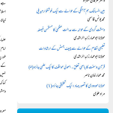
ڈاکٹر عرفان شہزاد
ہے۔ ن
بین المسالک ہم آہنگی کے حوالے سے ایک خوشگوار تبدیلی
اسلام
محمد یونس قاسمی
خیالا
دہشت گردی کے حوالہ سے عدالت عظمیٰ کا مستحسن فیصلہ
مولانا ابوعمار زاہد الراشدی
علماء
تعلیمی نظام کے حوالے سے چیف جسٹس کے ارشادات
امام 
مولانا ابوعمار زاہد الراشدی
طور پ
کے سا
قرآن و سنت کا باہمی تعلق ۔ اصولی مواقف کا ایک علمی جائزہ (۵)
محمد عمار خان ناصر
کہا ک
مولانا مودودی کا تصورِ جہاد: ایک تحقیقی جائزہ (١)
دہشت
مراد علوی
معروف