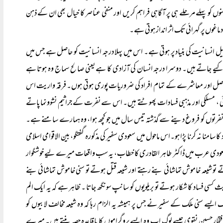
ہلے مرحلے ہی پر آگاہی فراہم کریں اور منفی عناصر کا خیال بھی ان کے ذہن
ماغوں پر گہرائی تک اثر انداز ہوتی ہے۔
ل انسانیت کی بنیاد پر ہوتی ہے۔ اس میں پہلا درجہ انسانیت کو حاصل ہے جس میں
ن کیے جاتے ہیں۔ دوسرا درجہ انسان کی آزادی کا ہے یعنی صالح سماج وہ ہوتا ہے
ت حاصل اور معاشرے کے تمام افراد کی ضروریات پوری ہوتی ہوں۔ فرقہ واریت اس
ی ، مسلکی اور مذہبی فسادات پھوٹتے ہیں۔ اس سے نفرت کے جراثیم نشوونما پاتے
نفرتوں کو فروغ دینے سے گذشتہ تیس سال میں جو کچھ ہوا، وہ ہمارے سامنے ہے۔
کا سامنا نہ کرنا پڑا ہو۔اس ماحول میں سعودی سفیر کی مذکورہ گفتگو، بین الاقوامی اسلامی
ور سعودی عرب میں ڈاکٹر طاہر القادری کا خطاب، یہ سب واقعات میرے لیے خوشگوار
تو شیعہ خاموش تماشائی بنے رہتے اور شیعہ قتل ہوتے تو سنی خاموش تماشائی بنے
سی فساد کا شکار ہوتے تو بریلویوں کو سانپ سونگھ جاتا ۔ ظاہر ہے کہ یہ ایک الم
 سنی ملک کے سفیر نے جس پر ہمیشہ یہ الزام رہا کہ وہ شیعہ مخالف لابیوں کو
تخار حسین نقوی جیسے لوگ اب وہ ایسے پروگراموں کا باقاعدہ حصہ بنتے ہیں۔ میرے