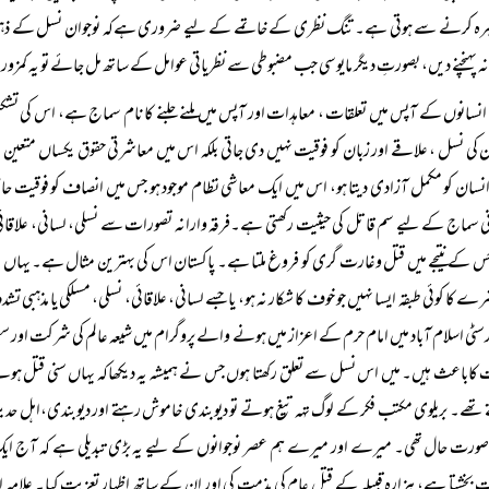
ہ کرنے سے ہوتی ہے۔ تنگ نظری کے خاتمے کے لیے ضروری ہےکہ نوجوان نسل کے ذہنوں کو پ
 پہنچنے دیں، بصورتِ دیگر مایوسی جب مضبوطی سے نظریاتی عوامل کے ساتھ مل جائے تو یہ کمزور د
انسانوں کے آپس میں تعلقات ، معاہدات اور آپس میں ملنے جلنے کا نام سماج ہے، اس کی تشکی
 کی نسل ، علاقے اور زبان کو فوقیت نہیں دی جاتی بلکہ اس میں معاشرتی حقوق یکساں متعی
انسان کو مکمل آزادی دیتا ہو، اس میں ایک معاشی نظام موجود ہو جس میں انصاف کو فوقی
ی سماج کے لیے سم قاتل کی حیثیت رکھتی ہے۔فرقہ وارانہ تصورات سے نسلی، لسانی، علاقائ
س کے نتیجے میں قتل وغارت گری کو فروغ ملتا ہے۔ پاکستان اس کی بہترین مثال ہے۔ یہاں 
ے کا کوئی طبقہ ایسا نہیں جو خوف کا شکار نہ ہو، یا جسے لسانی، علاقائی، نسلی، مسلکی یا مذہبی تشدد 
رسٹی اسلام آباد میں امام حرم کے اعزاز میں ہونے والے پروگرام میں شیعہ عالم کی شرکت ا
کاباعث ہیں۔ میں اس نسل سے تعلق رکھتا ہوں جس نے ہمیشہ یہ دیکھاکہ یہاں سنی قتل ہوتے 
تھے۔ بریلوی مکتب فکر کے لوگ تہہ تیغ ہوتے تو دیوبندی خاموش رہتے اور دیوبندی،اہل حدیث ک
ورت حال تھی۔ میرے اور میرے ہم عصر نوجوانوں کے لیے یہ بڑی تبدیلی ہے کہ آج ایک ایسے
 بخشتا ہے، ہزارہ قبیلہ کے قتل عام کی مذمت کی اور ان کے ساتھ اظہار تعزیت کیا۔ علامہ اف