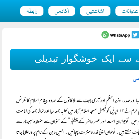
عنوانات
اشاعتیں
اکادمی
رابطہ
 سے ایک خوشگوار تبدیلی
می
یا اور صدر ، وزیر اعظم اور آرمی چیف سے ملاقاتوں کے علاوہ پیغام اسلام کانفرنس
سمیت بعض دیگر کانفرنسوں سے خطاب کیا اورملک بھر کے مختلف علماء سے ملاقاتیں بھی کی۔ امام حرم نے۱۲ اپریل کو فیصل مسجد اسلام آباد میں خطبہ جمعہ دیا اور نماز جمعہ کی امامت
وریم میں ’’نوجوانان امت اور عصر حاضر کے چیلنجز ‘‘ کے عنوان سے منعقدہ سیمینار سے
سکتے ہیں۔ نوجوان اپنی قدر ومنزلت پہچانیں۔ انہیں دین کے نام پر ورغلایا جاتا