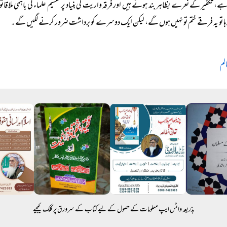
ہے، تکفیر کے نعرے بظاہر بند ہوئے ہیں اور فرقہ واریت کی بنیاد پر تقسیم علماء کی باہمی ملاقاتو
رہا تو یہ فرقے ختم تو نہیں ہوں گے، لیکن ایک دوسرے کو برداشت ضرور کرنے لگیں گے۔
لم
بذریعہ واٹس ایپ معلومات کے حصول کے لیے کتاب کے سرورق پر کلک کیجیے