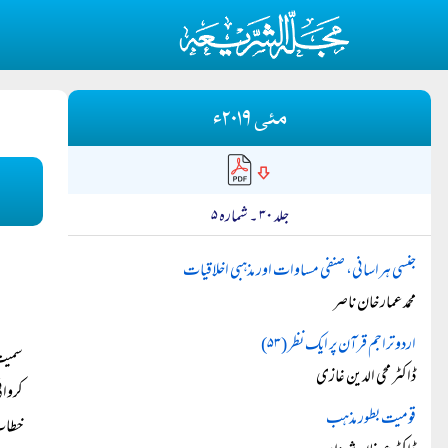
مئی ۲۰۱۹ء
جلد ۳۰ ۔ شمارہ ۵
جنسی ہراسانی، صنفی مساوات اور مذہبی اخلاقیات
محمد عمار خان ناصر
اردو تراجم قرآن پر ایک نظر (۵۳)
ڈاکٹر محی الدین غازی
کروائ
قومیت بطور مذہب
خطاب 