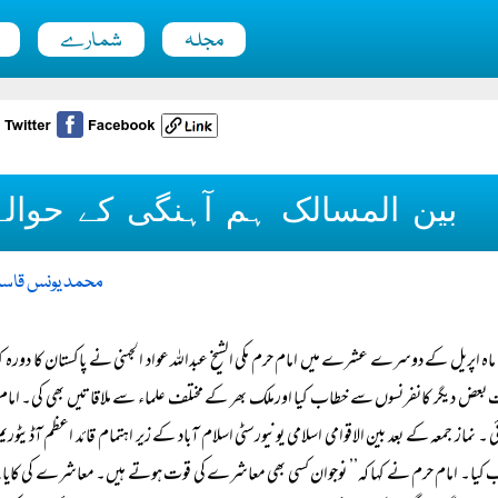
مجلہ
شمارے
بین المسالک ہم آہنگی کے حوالے
محمد یونس قاس
ماہ اپریل کے دوسرے عشرے میں امام حرم مکی الشیخ عبداللہ عواد الجہنی نے پاکستان کا دورہ ک
ی ۔ نماز جمعہ کے بعد بین الاقوامی اسلامی یونیورسٹی اسلام آباد کے زیر اہتمام قائد اعظم آڈیٹ
کیا۔ امام حرم نے کہا کہ’’ نوجوان کسی بھی معاشرے کی قوت ہوتے ہیں۔ معاشرے کی کایا پلٹ 