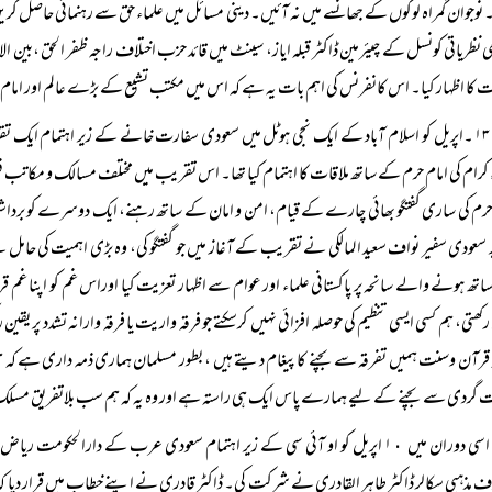
وجوان گمراہ لوگوں کے جھانسے میں نہ آئیں۔ دینی مسائل میں علماء حق سے رہنمائی حاصل کریں۔
ی نظریاتی کونسل کے چیئرمین ڈاکٹر قبلہ ایاز، سینٹ میں قائد حزب اختلاف راجہ ظفر الحق ،بین
ت کا اظہار کیا۔ اس کانفرنس کی اہم بات یہ ہے کہ اس میں مکتب تشیع کے بڑے عالم اور امام خ
۱۳ ۔اپریل کو اسلام آباد کے ایک نجی ہوٹل میں سعودی سفارت خانے کے زیر اہتمام ایک تق
 کرام کی امام حرم کے ساتھ ملاقات کا اہتمام کیا تھا۔ اس تقریب میں مختلف مسالک و مکاتب 
حرم کی ساری گفتگو بھائی چارے کے قیام، امن و امان کے ساتھ رہنے، ایک دوسرے کو برداشت
ر سعودی سفیر نواف سعید المالکی نے تقریب کے آغاز میں جو گفتگو کی، وہ بڑی اہمیت کی حامل 
تھ ہونے والے سانحہ پر پاکستانی علماء اور عوام سے اظہار تعزیت کیا اوراس غم کو اپنا غم 
ہ قرآن وسنت ہمیں تفرقہ سے بچنے کاپیغام دیتے ہیں ، بطور مسلمان ہماری ذمہ داری ہے کہ ہم
 گردی سے بچنے کے لیے ہمارے پاس ایک ہی راستہ ہے اور وہ یہ کہ ہم سب بلاتفریق مس
اسی دوران میں ۱٠ اپریل کو او آئی سی کے زیر اہتمام سعودی عرب کے دارالح
 مذہبی سکالر ڈاکٹر طاہر القادری نے شرکت کی۔ ڈاکٹر قادری نے اپنے خطاب میں قرار دیا کہ انت