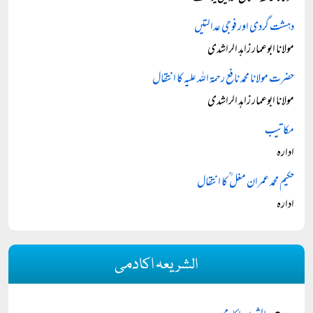
دہشت گردی اور فوجی عدالتیں
مولانا ابوعمار زاہد الراشدی
حضرت مولانا محمد نافع رحمۃ اللہ علیہ کا انتقال
مولانا ابوعمار زاہد الراشدی
مکاتیب
ادارہ
حکیم محمد عمران مغل ؒ کا انتقال
ادارہ
الشریعہ اکادمی