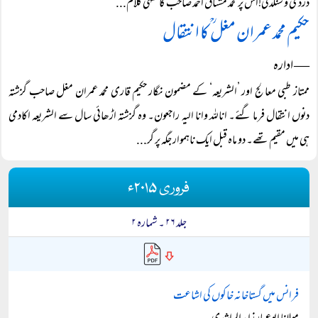
دردی و سنگدلی!اس پر محمد مشتاق احمد صاحب کا فقہی کلام...
حکیم محمد عمران مغل ؒ کا انتقال
― ادارہ
ممتاز طبی معالج اور ’الشریعہ‘ کے مضمون نگار حکیم قاری محمد عمران مغل صاحب گزشتہ
دنوں انتقال فرما گئے۔ اناللہ وانا الیہ راجعون۔ وہ گزشتہ اڑھائی سال سے الشریعہ اکادمی
ہی میں مقیم تھے۔ دو ماہ قبل ایک ناہموار جگہ پر گر...
فروری ۲۰۱۵ء
جلد ۲۶ ۔ شمارہ ۲
فرانس میں گستاخانہ خاکوں کی اشاعت