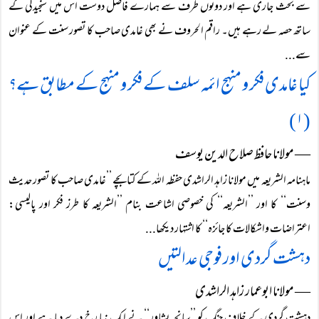
سے بحث جاری ہے اور دونوں طرف سے ہمارے فاضل دوست اس میں سنجیدگی کے
ساتھ حصہ لے رہے ہیں۔ راقم الحروف نے بھی غامدی صاحب کا تصور سنت کے عنوان
سے...
کیا غامدی فکر و منہج ائمہ سلف کے فکر و منہج کے مطابق ہے؟
(۱)
― مولانا حافظ صلاح الدین یوسف
ماہنامہ الشریعہ میں مولانا زاہد الراشدی حفظہ اللہ کے کتابچے ’’غامدی صاحب کا تصور حدیث
وسنت‘‘ کا اور ’’الشریعہ‘‘ کی خصوصی اشاعت بنام ’’الشریعہ کا طرز فکر اور پالیسی:
اعتراضات واشکالات کا جائزہ‘‘ کا اشتہار دیکھا...
دہشت گردی اور فوجی عدالتیں
― مولانا ابوعمار زاہد الراشدی