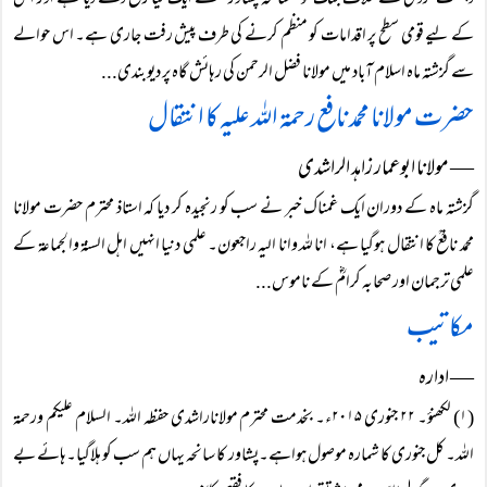
دہشت گردی کے خلاف جنگ کو ’’سانحہ پشاور‘‘ نے ایک نیا رخ دے دیا ہے اور اس
کے لیے قومی سطح پر اقدامات کو منظم کرنے کی طرف پیش رفت جاری ہے۔ اس حوالے
سے گزشتہ ماہ اسلام آباد میں مولانا فضل الرحمن کی رہائش گاہ پر دیوبندی...
حضرت مولانا محمد نافع رحمۃ اللہ علیہ کا انتقال
― مولانا ابوعمار زاہد الراشدی
گزشتہ ماہ کے دوران ایک غمناک خبر نے سب کو رنجیدہ کر دیا کہ استاذ محترم حضرت مولانا
محمد نافعؒ کا انتقال ہوگیا ہے، انا للہ وانا الیہ راجعون۔ علمی دنیا انہیں اہل السنۃ والجماعۃ کے
علمی ترجمان اور صحابہ کرامؓ کے ناموس...
مکاتیب
― ادارہ
(۱) لکھنؤ۔ ۲۲ جنوری ۲۰۱۵ء۔ بخدمت محترم مولاناراشدی حفظہ اللہ۔ السلام علیکم ورحمۃ
اللہ۔ کل جنوری کا شمارہ موصول ہواہے۔پشاور کا سانحہ یہاں ہم سب کو ہلاگیا۔ہائے بے