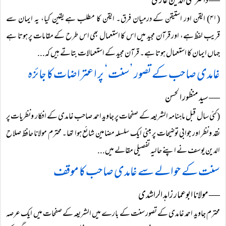
― ڈاکٹر محی الدین غازی
(۴۱) ایقن اور استیقن کے درمیان فرق۔ ایقن کا مطلب ہے یقین کیا، یہ ایمان سے
قریب لفظ ہے، اور قرآن مجید میں اس کا استعمال بھی اس طرح کے مقامات پر ہوتا ہے
جہاں ایمان کا استعمال ہوتا ہے۔ قرآن مجید کے استعمالات بتاتے ہیں کہ...
غامدی صاحب کے تصور ’سنت‘ پر اعتراضات کا جائزہ
― سید منظور الحسن
(کئی سال قبل ماہنامہ الشریعہ کے صفحات پر جاوید احمد صاحب غامدی کے افکار ونظریات پر
نقد ونظر اور جوابی توضیحات پر مبنی ایک سلسلہ مضامین شائع ہوا تھا۔ محترم مولانا حافظ صلاح
الدین یوسف نے اپنے حالیہ تفصیلی مقالے میں...
سنت کے حوالے سے غامدی صاحب کا موقف
― مولانا ابوعمار زاہد الراشدی
محترم جاوید احمد غامدی کے تصور سنت کے بارے میں الشریعہ کے صفحات میں ایک عرصہ