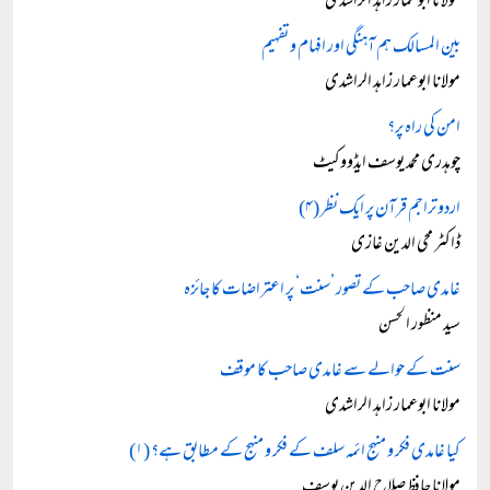
مولانا ابوعمار زاہد الراشدی
بین المسالک ہم آہنگی اور افہام و تفہیم
مولانا ابوعمار زاہد الراشدی
امن کی راہ پر؟
چوہدری محمد یوسف ایڈووکیٹ
اردو تراجم قرآن پر ایک نظر (۴)
ڈاکٹر محی الدین غازی
غامدی صاحب کے تصور ’سنت‘ پر اعتراضات کا جائزہ
سید منظور الحسن
سنت کے حوالے سے غامدی صاحب کا موقف
مولانا ابوعمار زاہد الراشدی
کیا غامدی فکر و منہج ائمہ سلف کے فکر و منہج کے مطابق ہے؟ (۱)
مولانا حافظ صلاح الدین یوسف