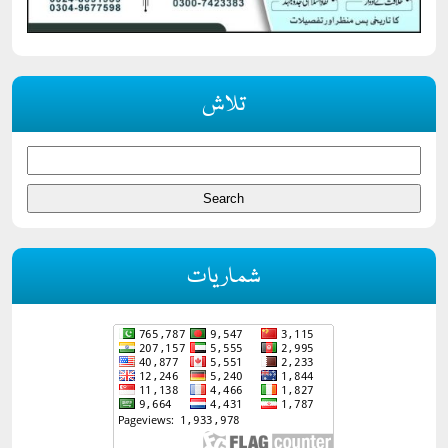
تلاش
شماریات