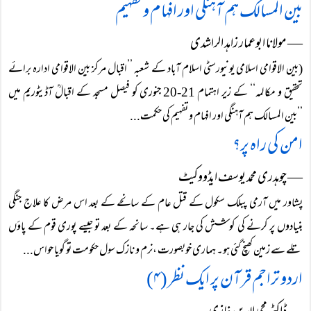
بین المسالک ہم آہنگی اور افہام و تفہیم
― مولانا ابوعمار زاہد الراشدی
(بین الاقوامی اسلامی یونیورسٹی اسلام آباد کے شعبہ ’’اقبال مرکز بین الاقوامی ادارہ برائے
تحقیق و مکالمہ‘‘ کے زیر اہتمام 21-20 جنوری کو فیصل مسجد کے اقبالؒ آڈیٹوریم میں
’’بین المسالک ہم آہنگی اور افہام و تفہیم کی حکمت...
امن کی راہ پر؟
― چوہدری محمد یوسف ایڈووکیٹ
پشاور میں آرمی پبلک سکول کے قتل عام کے سانحے کے بعد اس مرض کا علاج جنگی
بنیادوں پر کرنے کی کوشش کی جار ہی ہے۔ سانحہ کے بعد تو جیسے پوری قوم کے پاؤں
تلے سے زمین کھنچ گئی ہو۔ ہماری خوبصورت ،نرم و نازک سول حکومت تو گویا حواس...
اردو تراجم قرآن پر ایک نظر (۴)