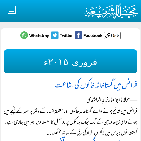
فروری ۲۰۱۵ء
فرانس میں گستاخانہ خاکوں کی اشاعت
― مولانا ابوعمار زاہد الراشدی
فرانس میں شائع ہونے والے گستاخانہ خاکوں اور متعلقہ اخبار کے دفتر پر حملہ کے نتیجے میں
ہونے والی ڈیڑھ درجن کے لگ بھگ ہلاکتوں پر رد عمل کا سلسلہ دنیا بھر میں جاری ہے۔
گزشتہ دنوں پیرس میں لاکھوں افراد کی ریلی کے ساتھ مختلف...