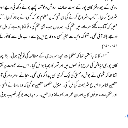
رومی کے چھ دفتر کان پور کے بہت صاف، روشن وخوشنما چھپے ہوئے دکھائی دیے اور
شروع کر دیا۔ کتاب شروع کرنے کی دیر تھی کہ یہ معلوم ہوا کہ کسی نے جادو کر دیا۔ 
نہیں کہ کتاب کتنے عرصے میں ختم کی۔ بہرحال جب بھی ختم کی، تو اتنا یاد ہے کہ دل م
ذریعے ہاتھ آئی تھی۔ شکوک وشبہات بغیر کسی رد وقدح میں پڑے، اب دل سے کافور تھ
۲۵۱، ۲۵۲)
’’۲۳ء کا غالباً ستمبر تھا کہ مکتوبات مجدد سرہندی کے مطالعہ کی توفیق ہوئی۔ بڑا اچھا نسخہ، خوب خوش خط وروشن اچھے کاغذ پر، حاشیہ کے ساتھ
کان پوری ایڈیشن کی طرح) نو حصوں میں امرتسر کا چھپا ہوا مل گیا۔ اس نے طبیعت پر تقریباً
اتنا تھا کہ مثنوی نے جوش ومستی کی ایک گرمی سی پیدا کر دی تھی۔ بجائے ادھر دھر 
متعین شاہراہ اتباع شریعت کی مل گئی۔ منزل مقصود متعین ہو گئی کہ وہ رضائے الٰ
اور مکتوبات، دونوں کا یہ احسان عمر بھر بھولنے والا نہیں۔ راہ ہدایت جو کچھ نصیب ہوئی، 
ار