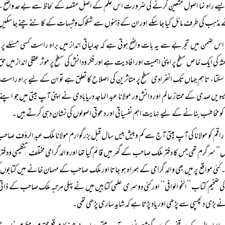
یسے راہ نما اصول متعین کرنے کی ضرورت اس علم کے اصل مقصد کے لحاظ سے بے حد واضح ہے جن ک
مذہب کی طرف مائل کیا جا سکے اور ان کے ذہنوں سے شکوک وشبہات کے کانٹے چنے جا سکی
اس ضمن میں تجربے سے یہ بات واضح ہوتی ہے کہ جدلیاتی انداز میں براہ راست کسی مسئلے پر مباح
ثہ کی ایک خاص سطح پر اپنی اہمیت اور افادیت ہے اور فکر ودانش کی سطح پر موثر عقلی انداز م
ا سکتا، تاہم جہاں تک انفرادی سطح پر متاثرین کی اصلاح کا تعلق ہے تو ان کے لیے براہ راست م
یسویں صدی کے ممتاز عالم اور دانش ور مولانا عبد الماجد دریابادی نے اپنی آپ بیتی میں جو اپنے 
و مخاطب بنانے کے لیے نہایت اہم نفسیاتی اور دعوتی اصولوں کی نشان دہی کرتے ہیں۔
راقم کو مولانا کی آپ بیتی آج سے کم وبیش بیس سال قبل بزرگوارم مولانا ملک عبد الرؤف صاح
‘‘ سرگرم تھی جس کا دفتر ملک صاحب کے گھر میں قائم گیا تھا اور والد گرامی مختلف تنظیمی 
کئی مواقع پر میں بھی والد گرامی کے ہمراہ ہو جاتا اور ملک صاحب کے مہمان خانے میں کتابوں
ی ضخیم کتاب ’’النحو الوافی‘‘ اور کئی دوسری علمی کتابیں میں نے پہلی مرتبہ ملک صاحب کے ذاتی
ے بڑی دلچسپی سے پڑھی اور یاد پڑتا ہے کہ شاید ساری پڑھی تھی۔