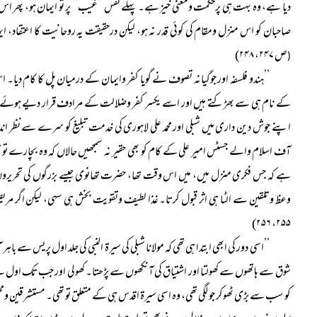
دیا ہے، وہ بہت ہی پرحکمت ومعنی خیز ہے۔ پہلے نفس ’’غیب‘‘ پر تو ایمان ہو، پھ
صاحبان کو اس منزل ومقام کی کوئی قدر نہ ہو، لیکن درحقیقت یہ روحانیت کا اعتقاد، ایم
ص ۲۴۷، ۲۴۸)
(
’’ہندو فلسفہ اور جوگیانہ تصوف نے گویا کفر وایمان کے درمیان پل کا کام دیا۔
کے نام ہی سے بھڑکتے ہیں اور اسے یکسر کفر وضلالت کے مرادف قرار دیے ہوئے ہیں۔
اپنے جوش دین داری میں شبلی اور محمد علی لاہوری کی خدمت تبلیغ کو سرے سے نظر اند
آف اسلام والے جسٹس امیر علی کے کام کو بھی حقیر نہ سمجھیں حالاں کہ وہ بچارے تو قرآن
ہے کہ جس فکری منزل میں، میں اس وقت تھا، حضرت تھانوی جیسے بزرگوں کی تحریروں ک
وعظ وتلقین سے الٹا ہی اثر قبول کرتا۔ غذا لطیف وتقویت بخش ہی سہی، لیکن اگر م
۲۵۵، ۲۵۶)
’’اسی دور کی ابھی ابتدا ہی تھی کہ مولانا شبلی کی سیرۃ النبی کی جلد اول پریس سے 
شوق سے ہاتھوں سے کھولتا اور اشتیاق کی آنکھوں سے پڑھتا۔ کھولی اور جب تک اول سے آخ
کو سب سے بڑی ٹھوکر جو لگی تھی، وہ اسی سیرۃ اقدس ہی کے متعلق تو تھی۔ مستشرقین و