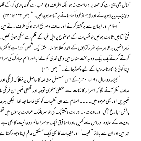
کمال بھی یہی ہے کہ حملہ براہ راست نہ ہو، بلکہ اطراف وجوانب سے گولہ باری کر کے قلعہ 
وتذبذب پیدا ہو جائے اور قدم از خود اکھڑ جانے پر آمادہ ہو جائیں۔‘‘
ص ۲۳۴ تا ۲۳۶)
(
’’اسلام اور ایمان سے برگشتہ کرنے اور صاف وصریح ارتداد کی طرف لانے میں ملحد
فنی کتابیں ثابت ہوئیں جو نفسیات کے موضوع پر اہل فن کے قلم سے نکلی ہوئی تھیں۔ بظاہ
زہر انھیں بہ ظاہر بے ضرر کتابوں کے اندر کھلا ہوا ملا۔ مثلاً ایک شخص گزرا ہے ڈاکٹر ما
کرتے کرتے یک بیک وہ بدبخت مثال میں وحی محمدی کو لے ایا اور اسم مبارک کی صرا
اپنا کوئی بڑا کارنامہ دنیا کے لیے چھوڑ جائے۔‘‘
ص ۲۴۰)
(
’’ڈیڑھ دو سال
۱۹ء، ۲۰ء) کے اس مسلسل مطالعہ کا حاصل یہ نکلا کہ فرنگی او
(
صاف نظر آنے لگا کہ اسرار کائنات سے متعلق آخری توجیہ اور قطعی تعبیر ان فرنگی ماد
تعبیریں اور بھی موجود ہیں۔ ۔۔۔ اسلام سے ان تعلیمات کو بھی خاصا بعد تھا، لیکن
بالکل نیا رخ آ گیا اور مادیت، لا ادریت وتشکیک کی جو سربفلک عمارت برسوں میں تعمیر
مادیت کے علاوہ اور اس سے کہیں ماورا ومافوق ایک دوسرا عالم روحانیت کا بھی ہ
تہہ میں اور ان سے بالاتر ’’غیب‘‘ اور مغیبات کا بھی ایک مستقل عالم اپنا وجود رکھتا