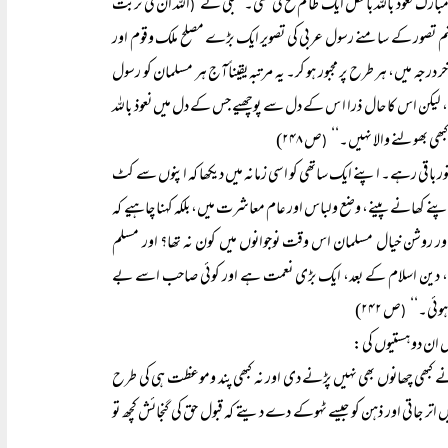
رک نعوذ باللہ بالکل ایک ظالم فتح کی تھی۔ شبلی نے
اللہ ان کی تربت
(
 چشم تصور کے سامنے رسول عربی کی تصویر ایک بڑے مصلح ملک وقوم اور
 درجہ میں، ہر طرح پر مجبور ہو کر۔ یہ مرتبہ یقیناًآج ہر مسلمان کو رسول
ی، لیکن اس کا حال ذرا ا س کے دل سے پوچھیے جس کے دل میں نعوذ باللہ
ھی بھولنے والا نہیں۔‘‘
ص ۲۴۸)
(
تور باقی رہے۔ اپنے ایک ساتھی کو اسی زمانہ میں دیکھا کہ اپنوں سے کٹ
پنے کھانے پینے، وضع ولباس اور عام معاشرت میں، بلکہ کہنا چاہیے کہ
ور روشن خیال مسلمان اس وقت نوجوانوں میں کون نہ تھا؟ اور مسلم
بھی، دین اسلام کے بعد، ایک بڑی نعمت ہے اور کوئی صاحب اسے بے
ہوئی۔‘‘
ص ۲۴۲)
(
بس ان دو ہستیوں کی:
ے کبھی چھانوں بھی نہیں پڑنے دی اور نہ کبھی پند وموعظت ہی کی طرح
 اتر جاتی اور ذہن کو جیسے ٹہوکے دے دیتے کہ قبول حق کی گنجائش کچھ تو