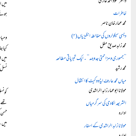
ڈاکٹر محمود احمد غازی
میں ا
خاطرات
ہوئے 
محمد عمار خان ناصر
دیسی سیکولروں کی مغالطہ انگیزیاں (۲)
ومباح
محمد زاہد صدیق مغل
کیا ج
’’جمہوری و مزاحمتی جدوجہد‘‘ ۔ ایک تجزیاتی مطالعہ
میں ب
محمد رشید
نسل ک
میاں محمد عارف ایڈووکیٹ کا انتقال
مولانا ابوعمار زاہد الراشدی
کونسل
تھے۔ 
الشریعہ اکادمی کی سرگرمیاں
ادارہ
حسن ک
میں ن
مولانا زاہد الراشدی کے اسفار