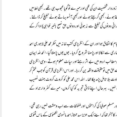
 زوردار شخصیت ان کی تھی او رمیرے تو گویا محبوب ہی تھے۔ کبھی خط میں
تے ہوئے، کبھی گرجتے ہوئے اور کبھی آنسو بہاتے ہوئے تبلیغ کر ڈالتے۔
نی دونوں کی تبلیغ سے نہ ہوئی اور دونوں حق نصح
خیر خواہی) ادا کر کے
(
ی سے نکالا اور پڑھنا شروع کر دیا۔ جوں جوں پڑھتا گیا، الحمد للہ ایمان
جو مطالب اردو میں بے اثر رہتے اور سپاٹ معلوم ہوتے، وہی انگریزی
ے حق میں تو حقیقت واقعہ بن کر رہا۔ اور اس انگریزی قرآن کو جب ختم کر
شہادت بلا تامل پڑھ چکا تھا۔ اللہ اس محمد علی کو کروٹ کروٹ جنت نصیب
ہیں۔ بہرحال اپنے ذاتی تجربہ کو کیا کروں، میرے کفر وارتداد کے
اور مسلم صوفیا کی کرامتوں اور ملفوظات سے اب وحشت نہیں رہی تھی،
لچسپی پیدا ہو گئی تھی اور خاصی کتابیں فارسی اور اردو کی دیکھ بھی ڈالی تھیں۔ ۔۔۔ ۱۹۱۹ء کا آخر تھا کہ اپنے ایک عزیز سید ممتاز احمد بانسوی لکھنوی کے پاس مثنوی