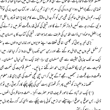
سلسلہ غزوات ومحاربات، ظالموں نے بھی تو طرح طرح سے دل میں بٹھا دیا تھا کہ ذات مبا
ٹھنڈی رکھے) اصل دوا اسی درد کی کی، مرہم اسی زخم پر رکھا۔ اور کتاب جب بند کی تو
ایک رحم دل وفیاض حاکم کی تھی جس کو اگر جدال وقتال سے کام لینا پڑا تھا تو پھر بالکل آخر
ونبی کے درجہ سے کہیں فروتر نظر آئے گا اور شبلی کی کوئی قدر وقیمت نظر میں نہ آئے گ
پورا بغض وعناد اس ذات اقدس کی طرف سے جما ہوا تھا۔ شبلی کی کتاب کا یہ احسان میں کب
’’بڑی خیر یہ ہوئی کہ مجلسی، خانگی تعلقات اپنے عزیزوں اور خاندان والوں سے بدس
کر مکمل غیروں میں شامل ہو گئے تھے اور رہن سہن تک بالکل ہندوانہ کر لیا تھا۔ میں ا
ایک حد تک جذباتی حیثیت سے بھی مسلمان ہی رہا، البتہ ایک روشن خیال مسلمان۔ ا
قومیت سے میری یگانگت کی جڑیں بحمد اللہ کٹنے نہ پائیں۔ مسلم قومیت کی نعمت 
وقعت وبے قیمت نہ سمجھیں۔ مجھے آگے چل کر اس بچی کھچی نعمت کی بھی بڑی قدر معلوم 
’’مخلصانہ وحکیمانہ کوششیں پھر اگر تھوڑی بہت کسی کی چپکے چپکے کارگر ہوتی رہیں تو 
(۱) ایک الہ آباد کے نامور ظریف شاعر حضرت اکبرؒ ۔ بحث ومناظرہ کی انھوں ن
ڈالی۔ بس موقع بہ موقع اپنے میٹھے انداز میں کوئی بات چپکے سے ایسی کہہ گزرتے جو دل میں