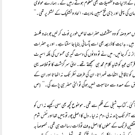
ر اس کے جزئیات وتفصیلات بھی معلوم ہوتے رہیں گے۔ ہمارے مولوی
ان کی پہلی اور بڑی فتح مبین مادیت، الحاد وتشکیک کے لشکر پر تھی۔‘‘
 اس معروضہ کو وہ متقشف حضرات خاص طور پر نوٹ کر لیں جو ہندو فلسفہ
 ہدایت کا ذریعہ بھی اسے بآسانی بنایا جا سکتا ہے۔ اور یہ حضرات
از نہ کر جائیں، میں نے تو دونوں کی دست گیری محسوس کی بلکہ اسپرٹ
 مجید کو شاید کلام محمد ہی سمجھتے تھے۔ اپنی سرگزشت کا تو خلاصہ یہی
و ناقابل التفات ٹھہراتا، ان کی طرف نظر تک نہ اٹھاتا اور ان کے
ریض کے معدہ سے مناسبت نہیں ہوگی تو الٹی مضر ہی پڑے گی۔‘‘
ص
(
باہر آ گئی۔ کتاب شبلی کے قلم سے تھی۔ موضوع کچھ بھی سہی، کیسے نہ اس کو
ر تک پڑھ نہ لی، دم نہ لیا۔ دل کا اصلی چور تو یہیں تھا اور نفس شوم
محققین فرنگ کے حملوں کا اصل ہدف تو ذات رسالت ہی تھی۔ خصوصاً بہ