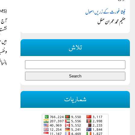
ادارہ
فیثا غورث کے زریں اصول
(LUMS)
آج کے
حکیم محمد عمران مغل
نشستی
ہیں ت
تلاش
ونفسی
بازیا
شماریات