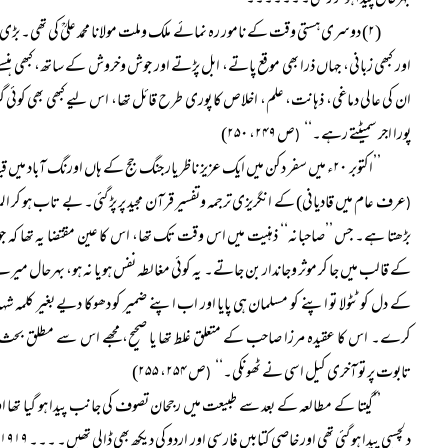
بہرحال پیدا ہو کر رہتی۔ ۔۔۔۔۔۔
(۲) دوسری ہستی وقت کے نامور رہ نمائے ملک وملت مولانا محمد علیؒ کی تھی۔ بڑی
اور کبھی زبانی، جہاں ذرا بھی موقع پاتے، ابل پڑتے اور جوش وخروش کے ساتھ، کبھی ہنس
ان کی عالی دماغی، ذہانت، علم، اخلاص کا پوری طرح قائل تھا، اس لیے کبھی بھی کوئی گرا
پورا اجر سمیٹتے رہے۔‘‘
ص ۲۴۹، ۲۵۰)
(
’’اکتوبر ۲۰ء میں سفر دکن میں ایک عزیز ناظر یار جنگ جج کے ہاں اورنگ آباد میں قیام کا اتفاق ہوا اور ان کے انگریزی کتب خانہ میں نظر محمد علی لاہوری احمد
عرف عام میں قادیانی) کے انگریزی ترجمہ وتفسیر قرآن مجید پر پڑ گئی۔ بے تاب ہو کر المار
(
بڑھتا ہے۔ جس ’’صاحبانہ‘‘ ذہنیت میں اس وقت تک تھا، اس کا عین مقتضا یہ تھا کہ 
کے قالب میں جا کر موثر وجاندار بن جاتے۔ یہ کوئی مغالطہ نفس ہو یا نہ ہو، بہرحال میر
کے دل کو ٹٹولا تو اپنے کو مسلمان ہی پایا اور اب اپنے ضمیر کو دھوکا دیے بغیر کلمہ 
کرے۔ اس کا عقیدہ مرزا صاحب کے متعلق غلط تھا یا صحیح، مجھے اس سے مطلق بحث ن
تابوت پر تو آخری کیل اسی نے ٹھونکی۔‘‘
ص ۲۵۴، ۲۵۵)
(
’’گیتا کے مطالعہ کے بعد سے طبیعت میں رجحان تصوف کی جانب پیدا ہو گیا تھا 
د