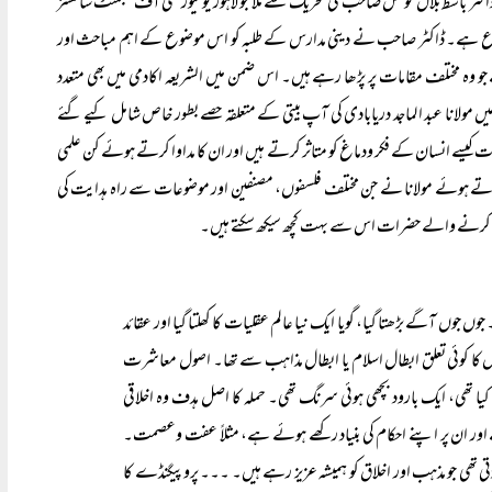
کٹر باسط بلال کوشل صاحب کی تحریک سے ملا جو لاہور یونیورسٹی آف مینجمنٹ سائنسز
ص موضوع ہے۔ ڈاکٹر صاحب نے دینی مدارس کے طلبہ کو اس موضوع کے اہم مباحث اور
مختلف مقامات پر پڑھا رہے ہیں۔ اس ضمن میں الشریعہ اکادمی میں بھی متعدد
لانا عبد الماجد دریابادی کی آپ بیتی کے متعلقہ حصے بطور خاص شامل کیے گئے
یات کیسے انسان کے فکر ودماغ کو متاثر کرتے ہیں اور ان کا مداوا کرتے ہوئے کن علمی
ان کرتے ہوئے مولانا نے جن مختلف فلسفوں، مصنفین اور موضوعات سے راہ ہدایت کی
کام کرنے والے حضرات اس سے بہت کچھ سیکھ سکتے ہیں۔
وں آگے بڑھتا گیا، گویا ایک نیا عالم عقلیات کا کھلتا گیا اور عقائد
اہر اس کا کوئی تعلق ابطال اسلام یا ابطال مذاہب سے تھا۔ اصول معاشرت
 تھی، ایک بارود بچھی ہوئی سرنگ تھی۔ حملہ کا اصل ہدف وہ اخلاقی
ور ان پر اپنے احکام کی بنیاد رکھے ہوئے ہے، مثلاً عفت وعصمت۔
پڑتی تھی جو مذہب اور اخلاق کو ہمیشہ عزیز رہے ہیں۔ ۔۔۔ پروپیگنڈے کا