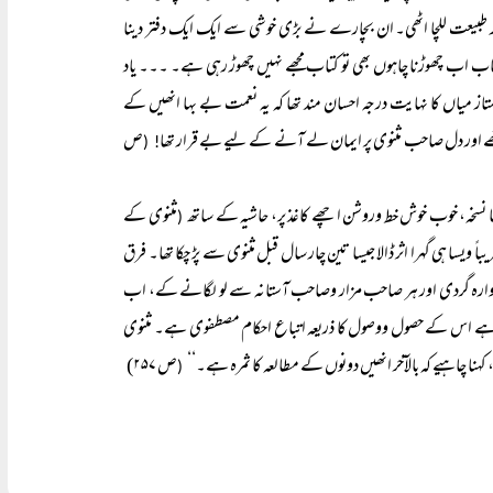
 طبیعت للچا اٹھی۔ ان بچارے نے بڑی خوشی سے ایک ایک دفتر دینا
کتاب اب چھوڑنا چاہوں بھی تو کتاب مجھے نہیں چھوڑ رہی ہے۔ ۔۔۔ یاد
متاز میاں کا نہایت درجہ احسان مند تھا کہ یہ نعمت بے بہا انھیں کے
ے اور دل صاحب مثنوی پر ایمان لے آنے کے لیے بے قرار تھا
ص
! (
مثنوی کے
(
 ویسا ہی گہرا اثر ڈالا جیسا تین چار سال قبل مثنوی سے پڑ چکا تھا۔ فرق
کی آوارہ گردی اور ہر صاحب مزار وصاحب آستانہ سے لو لگانے کے، اب
ہی ہے اس کے حصول ووصول کا ذریعہ اتباع احکام مصطفوی ہے۔ مثنوی
کہنا چاہیے کہ بالآخر انھیں دونوں کے مطالعہ کا ثمرہ ہے۔‘‘
ص ۲۵۷)
(