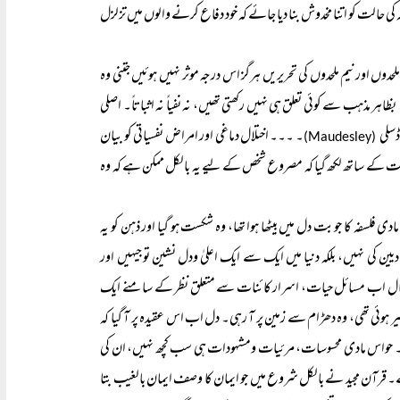
کی حالت کو اتنا مخدوش بنا دیا جائے کہ خود دفاع کرنے والوں میں تزلزل
وں اور نیم ملحدوں کی تحریریں ہرگز اس درجہ موثر نہیں ہوئیں جتنی وہ
ر مذہب سے کوئی تعلق ہی نہیں رکھتی تھیں، نہ نفیاً نہ اثباتاً۔ اصلی
ڈسلی
۔ ۔۔۔ اختلال دماغی اور امراض نفسیاتی کو بیان
(Maudesley)
حت کے ساتھ لکھ گیا کہ مصروع شخص کے لیے یہ بالکل ممکن ہے کہ وہ
ر مادی فلسفہ کا جو بت دل میں بیٹھا ہوا تھا، وہ شکست ہو گیا اور ذہن کو یہ
یین کی نہیں، بلکہ دنیا میں ایک سے ایک اعلیٰ ودل نشین توجیہیں اور
 بہرحال اب مسائل حیات، اسرار کائنات سے متعلق نظر کے سامنے ایک
 ہوئی تھی، وہ دھڑام سے زمین پر آ رہی۔ دل اب اس عقیدہ پر آ گیا کہ
ے۔ حواس مادی محسوسات، مرئیات ومشہودات ہی سب کچھ نہیں، ان کی
 ہے۔ قرآن مجید نے بالکل شروع میں جو ایمان کا وصف ایمان بالغیب بتا