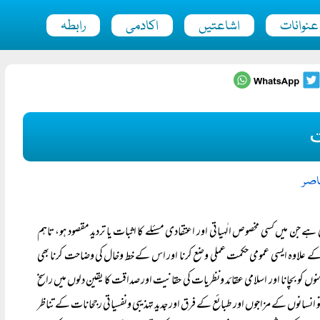
عنوانات
اشاعتیں
اکادمی
رابطہ
اصر
ے جن میں کسی مخصوص الٰہیاتی اور اعتقادی مسئلے کا اثبات یا تردید مقصود ہو، تاہم
لاوہ ایسی عمومی حکمت عملی وضع کرنا اور اس کے خط وخال کی وضاحت کرنا بھی
 کو بچانا اور اسلامی عقائد ونظریات کی حقانیت اور صداقت کا یقین دلوں میں راسخ
ئے تو انسانوں کے مزاجوں اور طبائع کے فرق اور جدید تہذیبی ونفسیاتی رجحانات کے تناظر