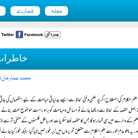
مجلہ
شمارے
خاطرات
محمد عمار خان ن
علم الکلام کی اصطلاح اگرچہ علمی وفنی لحاظ سے ایسے جدلیاتی مباحث کے لیے استعمال کی جاتی ہ
اصل مقصد کے لحاظ سے دیکھا جائے تو مسائل ومباحث کو براہ راست موضوع بحث بنانے کے ع
م کے دائرے میں ہی شمار ہوگا جس کا مقصد غلط نظریات اور باطل فلسفوں کے منفی اثر سے ذہنوں
ہو۔ یہ پہلو عام طور سے علم الکلام سے متعلق تحریروں میں زیر غور نہیں لایا گیا، جبکہ غور کیا جا