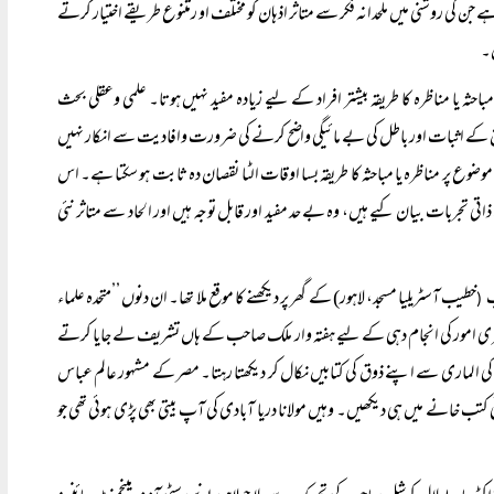
ی روشنی میں ملحدانہ فکر سے متاثر اذہان کو مختلف او رمتنوع طریقے اختیار کرتے
ں۔
ثہ یا مناظرہ کا طریقہ بیشتر افراد کے لیے زیادہ مفید نہیں ہوتا۔ علمی وعقلی بحث
یں حق کے اثبات اور باطل کی بے مائیگی واضح کرنے کی ضرورت وافادیت سے انکار نہیں
وضوع پر مناظرہ یا مباحثہ کا طریقہ بسا اوقات الٹا نقصان دہ ثابت ہو سکتا ہے۔ اس
ذاتی تجربات بیان کیے ہیں، وہ بے حد مفید اور قابل توجہ ہیں اور الحاد سے متاثر نئی
ب
خطیب آسٹریلیا مسجد، لاہور) کے گھر پر دیکھنے کا موقع ملا تھا۔ ان دنوں ’’متحدہ علماء
(
ودفتری امور کی انجام دہی کے لیے ہفتہ وار ملک صاحب کے ہاں تشریف لے جایا کرتے
 کی الماری سے اپنے ذوق کی کتابیں نکال کر دیکھتا رہتا۔ مصر کے مشہور عالم عباس
 کتب خانے میں ہی دیکھیں۔ وہیں مولانا دریا آبادی کی آپ بیتی بھی پڑی ہوئی تھی جو