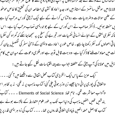
سالہا سال کے وقفے کے بعد گزشتہ دنوں یہ آپ بیتی دوبارہ پڑھنے کا موقع محترم ومکرم جناب ڈا
میں سوشل سائنسز کے استاذ ہیں اور جدید الحاد کا تنقیدی مطالعہ ان کی تحقیق کا خا
 علمی سوالات وضروریات سے روشناس کرانے کے لیے ایک تربیتی کورس مرتب کیا ہے جو وہ 
ں منعقد ہوئیں۔ ڈاکٹر صاحب نے اس کورس کے لیے جو تدریسی نصاب مرتب کیا ہے، اس میں مو
اکہ نظری بحثوں کے بجائے انسانی نفسیات اور تجربے کی سطح پر یہ سمجھا جا سکے کہ گمراہ کن نظر
اتی اصولوں کو مد نظر رکھنا چاہیے۔ خاص طور پر الحاد سے واپسی کے ذہنی سفر کی تفصیل بی
فت میں معاونت ملنے کا ذکر کیا ہے، وہ بہت قابل توجہ ہے اور فکری دعوت کے میدان میں 
ذیل میں مولانا کی آپ بیتی کے متعلقہ ابواب سے چند اقتباسات نقل کیے جاتے ہیں:
’’ایک عزیز کے پاس ایک انگریزی کتاب محض اتفاق سے دیکھنے میں آ گئی۔ ۔۔۔ جوں ج
واخلاق کی پوری پرانی دنیا جیسے زیر وزبر ہوتی چلی گئی! کتاب مذہب پر نہ تھی، نہ بہ ظ
وآداب معاشرت تھی۔ نام تھا
۔ ۔۔۔ کتاب کیا
: Elements of Social Science
بندشیں تھیں جنھیں مذہب کی دنیا اب تک بہ طور علوم متعارفہ کے پکڑے ہوئے ہے ا
کتاب کا اصل حملہ انھیں بنیادی اخلاقی قدروں پر تھا۔ ۔۔۔ کتاب کی زد ہر ایسی قدر پر 