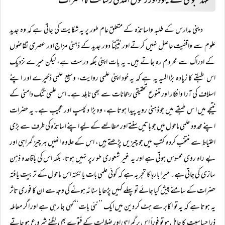
عہد نبوی کے یہود اور رسول اللہ کی رسالت کا اعتراف
دینی مدارس کے طلبہ واساتذہ کے متعلق عام طور پر یہ شکایت کی جاتی ہے کہ وہ جدید
علوم سے واقفیت حاصل نہیں کرتے اور نتیجتاً دور جدید کے ذہنی مزاج اور عصری تقاضوں
کے ادراک سے محروم رہ جاتے ہیں۔ یہ بات اپنی جگہ درست ہے، لیکن میرے نزدیک
اس طبقے کا زیادہ بڑا المیہ یہ ہے کہ یہ خود اپنی علمی روایت، وسیع علمی ذخیرے اور اپنے
اسلاف کی آرا وافکار اور متنوع تحقیقی رجحانات سے بھی نابلد ہے۔ اس علمی تنگ دامنی کے
نتیجے میں ا س طبقے میں جو ذہنی رویہ پیدا ہوتا ہے، وہ بڑا دلچسپ اور عجیب ہے۔ یہ حضرات
اپنے محدود علمی ماحول میں جو باتیں سنتے اور مطالعے کے لیے اپنے اساتذہ کی طرف سے بڑی
احتیاط سے منتخب کردہ کتب میں جو چیزیں پڑھتے ہیں، اس کے علاوہ انھیں ہر چیز گمراہی اور
بے راہ روی محسوس ہوتی ہے اور یہ غیر شعوری طو رپر نہیں ہوتا، بلکہ اس کی باقاعدہ ذہن
سازی کی جاتی ہے۔ میرا بارہا کا تجربہ ہے کہ کوئی علمی بات یا نکتہ اس ماحول کے تربیت یافتہ
حضرات کے سامنے پیش کیا جائے تو پہلے کہیں پڑھا یا سنا نہ ہونے کی وجہ سے ان کا فوری تاثر
یہ ہوتا ہے کہ یہ تو اکابر سے ہٹ کر دین میں ایک ’’نئی بات‘‘ کہی جا رہی ہے اور اگر معاملہ
ذرا حساسیت کا حامل ہو تو فوراً اس پر گمراہی اور ضلالت کے فتوے بھی لگنے شروع ہو جاتے