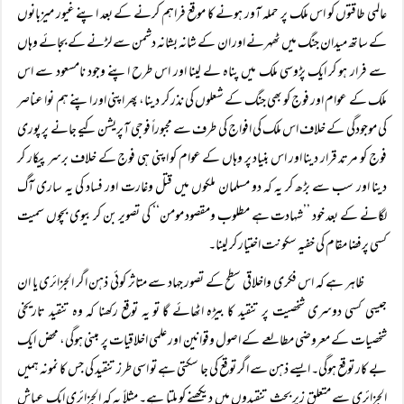
عالمی طاقتوں کو اس ملک پر حملہ آور ہونے کا موقع فراہم کرنے کے بعد اپنے غیور میزبانوں
کے ساتھ میدان جنگ میں ٹھہرنے اور ان کے شانہ بشانہ دشمن سے لڑنے کے بجائے وہاں
سے فرار ہو کر ایک پڑوسی ملک میں پناہ لے لینا اور اس طرح اپنے وجود نامسعود سے اس
ملک کے عوام اور فوج کو بھی جنگ کے شعلوں کی نذر کر دینا، پھر اپنی اور اپنے ہم نوا عناصر
کی موجودگی کے خلاف اس ملک کی افواج کی طرف سے مجبوراً فوجی آپریشن کیے جانے پر پوری
فوج کو مرتد قرار دینا اور اس بنیاد پر وہاں کے عوام کو اپنی ہی فوج کے خلاف برسر پیکار کر
دینا اور سب سے بڑھ کر یہ کہ دو مسلمان ملکوں میں قتل وغارت اور فساد کی یہ ساری آگ
لگانے کے بعد خود ’’شہادت ہے مطلوب ومقصود مومن‘‘ کی تصویر بن کر بیوی بچوں سمیت
کسی پرفضا مقام کی خفیہ سکونت اختیار کر لینا۔
ظاہر ہے کہ اس فکری واخلاقی سطح کے تصور جہاد سے متاثر کوئی ذہن اگر الجزائری یا ان
جیسی کسی دوسری شخصیت پر تنقید کا بیڑہ اٹھائے گا تو یہ توقع رکھنا کہ وہ تنقید تاریخی
شخصیات کے معروضی مطالعے کے اصول وقوانین اور علمی اخلاقیات پر مبنی ہوگی، محض ایک
بے کار توقع ہوگی۔ ایسے ذہن سے اگر توقع کی جا سکتی ہے تو اسی طرز تنقید کی جس کا نمونہ ہمیں
الجزائری سے متعلق زیر بحث تنقیدوں میں دیکھنے کو ملتا ہے۔ مثلاً یہ کہ الجزائری ایک عیاش