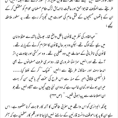
انکار کو درست نہیں سمجھتے تھے، بلکہ اسے قابل تعزیر جرم تصور کرتے تھے، البتہ انھیں اس
طریقے سے اختلاف تھا جو احمق اور عاقبت نا اندیش ترک حکام مسلمان عوام کو مشتعل کر کے
ان کے ہاتھوں مسیحیوں کے قتل عام کی صورت میں تجویز کر رہے تھے۔ یہ سطور ملاحظہ
کیجیے:
’’عبدالقادر کی نظر میں قانون بالکل واضح تھا۔ عیسائی باشندے حفظ وامان
میں لیے گئے لوگ تھے، لیکن وہ بہر حال قانون کا احترام کرنے کے پابند تھے۔
قانون کی نافرمانی کے معاملے میں وہ غلطی پر تھے۔ وہ سرکشی اور بغاوت پر اتر
آئے تھے اور انہیں سزا ملنا ضروری تھا۔ دوسری طرف مسلمانوں نے بھی
اندھا دھند اور سفاکانہ طریقے سے انہیں ’’ٹھیک‘‘ کر کے غلط کیا۔۔۔۔
فرانسیسی ملاقاتی امیر کے منہ سے اس طرح کی سخت گیر باتیں سن کر بہت
حیران ہوئے اور گمان غالب ہے کہ وہ ان نئی پیچیدگیوں سے آگاہ نہیں تھے جو
ان اصلاحات سے پیدا ہوئی تھیں۔‘‘
ص ۴۳۳)
(
چونکہ الجزائری کو اس واقعے میں مغربی طاقتوں کا آلہ کار ثابت کرنا مقصود ہے، اس
لیے ان کا یہ پورا موقف دانستہ قارئین کے سامنے نہیں لایا جاتا اور قلم کار مطمئن ہے کہ آخر