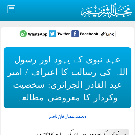
عہد نبوی کے یہود اور رسول
اللہ کی رسالت کا اعتراف / امیر
عبد القادر الجزائری: شخصیت
وکردار کا معروضی مطالعہ
محمد عمار خان ناصر