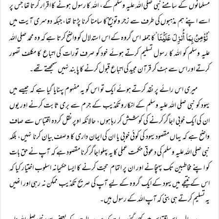
مسلمانوں کے سامنے نبی صلی اللہ علیہ وسلم کے، اللہ کا رسول ہونے کا اقرار کرتا تھا جس پر
اسے اپنے ہم مذہبوں کی طرف سے زجر وتوبیخ کا سامنا کرنا پڑتا تھا، جبکہ دوسری آیت میں
نُؤْمِنُ بِمَا أُنزِلَ عَلَیْْنَا
’
‘ کا جملہ اس گروہ کے اس استدلال کو واضح کرتا ہے کہ وہ محمد صلی اللہ
علیہ وسلم کو اللہ کا رسول تسلیم کرتے ہوئے خود کو صرف تورات کی اتباع کا مکلف تصور
کرتے اور اس سے ہٹ کر قرآن مجید کی اتباع قبول کرنے کا پابند نہیں سمجھتے تھے۔
میری اس رائے پر نقد کرتے ہوئے ایک تو اس کو یہ مفہوم پہنایا گیا ہے کہ جیسے میں
یہود کو نبی صلی اللہ علیہ وسلم کے انکار وتکذیب کے جرم سے بری ثابت کرنے اور یوں
ان کی ایک خوبی اجاگر کرنے کی کوشش کر رہا ہوں، حالانکہ اوپر نقل کردہ اقتباس سے صاف
واضح ہے کہ یہاں مقصود یہود کی کوئی خوبی یا ان کی ایمان داری کا وصف بیان کرنا نہیں، بلکہ
نبی صلی اللہ علیہ وسلم کی دعوتی حکمت عملی کا یہ پہلو اجاگر کرنا مقصود ہے کہ آپ نے حق بات
کو اپنے مخاطبین تک پہنچانے اور ان پر اتمام حجت کرنے کا ایسا حکیمانہ اسلوب اختیار کیا کہ
اس کے نتیجے میں یہود کے ایک گروہ کے لیے آپ کی صریح تکذیب ممکن نہ رہی اور انھیں
یہ تسلیم کرتے ہی بنی کہ آپ اللہ کے رسول ہیں۔