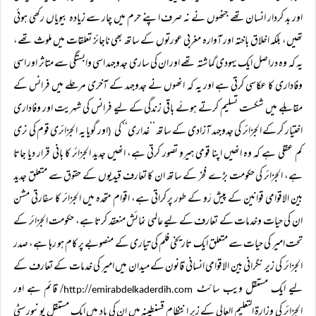
اور بد کردار انسان تھے جنھوں نے نہ صرف اپنے حرم میں چار سے زیادہ بیویاں رکھی ہوئی
تھیں، بلکہ اخلاق باختہ اور آوارہ مغربی عورتوں کے ساتھ بھی ناجائز تعلقات میں ملوث تھے،
یہ کہ وہ دراصل ایک یہودی گماشتہ تھے اور ان کی ساری جدوجہد اسی وابستگی سے متاثر اور اسی
وفاداری کا عکاسی کرتی ہے اور یہ کہ انھوں نے جدوجہد کے آخری مرحلے میں فرانس کے
مقابلے میں شکست تسلیم کرتے ہوئے باقی زندگی کے لیے فرانس کی شہریت اور وفاداری
اختیار کر کے الجزائر کی جدوجہد آزادی کے ساتھ ’’غداری‘‘ کی
اور گویا یہ الجزائری قوم کی نری
(
کم عقلی ہے کہ وہ انھیں اپنا قومی ہیرو تصور کرتی ہے، انھیں جدید الجزائر کا بانی قرار دیا جاتا
ہے، الجزائر کی حکومت بڑے فخر کے ساتھ ان کا تعارف قیدیوں کے حقوق سے متعلق جدید
بین الاقوامی قوانین کے پیش رَو کے طور پر کراتی ہے، اقوام متحدہ میں الجزائر کا سفارتی مشن
ان کی حیات وخدمات کے تعارف کے لیے عالمی نمائش منعقد کرتا ہے، حکومت الجزائر کے
تحت امیر کی حیات سے متعلق ایک تاریخی فلم کی تیاری کے منصوبے پر کام ہو رہا ہے، صدر
الجزائر کی زیر نگرانی بین الاقوامی انسانی قانون کے میدان میں امیر کی خدمات کے تعارف کے
لیے ایک مستقل ویب سائٹ
//
/ قائم ہے اور
emirabdelkaderdih.com
http:
الجزائر کی وزارۃ التعلیم العالی کے زیر انتظام قسنطینہ میں ان کی یاد میں ایک مستقل یونیورسٹی