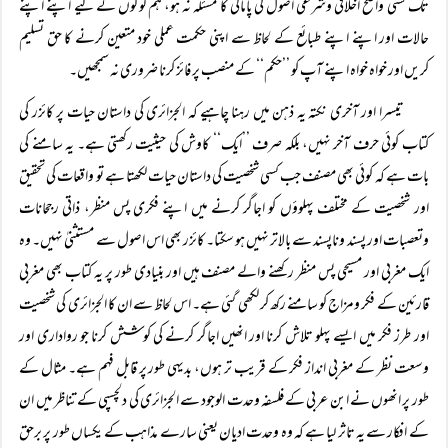
تک کسی واضح اخلاقی وشرعی اصول کی پامالی کا مسئلہ نہ ہو، ہم لوگوں کے لیے اپنے اپنے
حالات اور اپنے اپنے طبائع کے لحاظ سے اپنی حکمت عملی خود متعین کرنے کا حق تسلیم
کریں اور خواہ خواہ اپنے آپ کو ’’حکم‘‘ کے منصب پر فائز کرنا ضروری نہ سمجھیں۔
تیسرا اور آخری نکتہ یہ ذہن میں رہنا چاہیے کہ الجزائری کی داستان حیات پر کائزر کی
کتاب کوئی حرف آخر نہیں، بلکہ صرف ’’ایک‘‘ کاوش کی حیثیت رکھتی ہے۔ یہ سامنے کی
بات ہے کہ کوئی بھی مصنف جب کسی شخصیت کی داستان حیات لکھتا ہے تو واقعات کی تحقیق
اور شخصیت کے مختلف پہلوؤں کو اجاگر کرنے میں اپنے فکری پس منظر، ذاتی رجحانات
وتعصبات اور پسند وناپسند سے بالاتر نہیں ہو سکتا۔ کائزر بھی اس اصول سے مستثنیٰ نہیں۔ وہ
ایک مغربی اور مسیحی پس منظر رکھنے والے مصنف ہیں اور بنیادی طور پر یہ کتاب بھی مغربی
قارئین کے فکر ومزاج کو سامنے رکھ کر لکھی گئی ہے۔ اس لحاظ سے ان کا الجزائری کی شخصیت
اور طرز فکر میں ایسے پہلو تلاش کرنا اور انھیں اجاگر کرنے کی کوشش کرنا جو رواداری اور
وسعت نظر کے مغربی انداز فکر کے قریب تر ہوں، بدیہی طور پر قابل فہم ہے۔ مثال کے
طور پر انھوں نے ابن عربی کے فلسفہ وحدت الوجود سے الجزائری کی دلچسپی کے تناظر میں ان
کے افکار سے یہ تاثر لیا ہے کہ وہ وحدت ادیان یعنی سارے مذاہب کے یکساں طور پر برحق