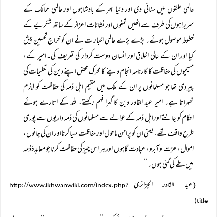
عالمی حلقوں میں سنائی دی اور دنیا بھر کے بادشاہوں اور عالمی ممالک کے
سربراہوں کی طرف سے انھیں تمغوں اور نشانات اعزاز کے ساتھ شکریے کے
خطوط موصول ہوئے۔ بڑے بڑے عالمی اخبارات نے ان کو خراج تحسین پیش
کیا اور ان کے عالی اخلاق اور انسان دوست کردار کی تعریف کی۔ امیر کے،
مسیحیوں کی حفاظت کا کارنامہ انجام دینے کا محرک محض اپنے دین کی تعلیمات کی
پیروی تھا جو مسلمانوں پر ان کے ملک میں مقیم اہل ذمہ کی حفاظت کو لازم
ٹھہراتا ہے۔ امیر عبد القادر دین کا گہرا فہم رکھتے، اللہ کے اتارے ہوئے
احکام کو جانتے اور اہل ذمہ کے حوالے سے مسلمانوں کی ذمہ داریوں سے پوری
طرح واقف تھے، یعنی ان کو پرامن ماحول اور حفاظت مہیا کرنا اور ان کی جانوں،
اموال، عزت وآبرو، عبادت گاہوں اور ہر اس چیز کی حفاظت کرنا جو معاہدۂ ذمہ
میں طے کی گئی ہوں۔‘‘
(عبد_ القادر_ الجزائری=
/
//
http:
www.ikhwanwiki.com
index.php?
title)