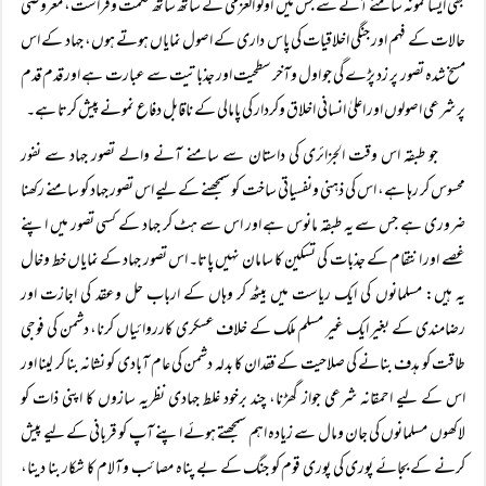
بھی ایسا نمونہ سامنے آنے سے جس میں اولو العزمی کے ساتھ ساتھ حکمت وفراست، معروضی
حالات کے فہم اور جنگی اخلاقیات کی پاس داری کے اصول نمایاں ہوتے ہوں، جہاد کے اس
مسخ شدہ تصور پر زد پڑے گی جو اول وآخر سطحیت اور جذباتیت سے عبارت ہے اور قدم قدم
پر شرعی اصولوں اور اعلیٰ انسانی اخلاق وکردار کی پامالی کے ناقابل دفاع نمونے پیش کرتا ہے۔
جو طبقہ اس وقت الجزائری کی داستان سے سامنے آنے والے تصور جہاد سے نفور
محسوس کر رہا ہے، اس کی ذہنی ونفسیاتی ساخت کو سمجھنے کے لیے اس تصور جہاد کو سامنے رکھنا
ضروری ہے جس سے یہ طبقہ مانوس ہے اور اس سے ہٹ کر جہاد کے کسی تصور میں اپنے
غصے اور انتقام کے جذبات کی تسکین کا سامان نہیں پاتا۔ اس تصور جہاد کے نمایاں خط وخال
یہ ہیں: مسلمانوں کی ایک ریاست میں بیٹھ کر وہاں کے ارباب حل وعقد کی اجازت اور
رضامندی کے بغیر ایک غیر مسلم ملک کے خلاف عسکری کارروائیاں کرنا، دشمن کی فوجی
طاقت کو ہدف بنانے کی صلاحیت کے فقدان کا بدلہ دشمن کی عام آبادی کو نشانہ بنا کر لینا اور
اس کے لیے احمقانہ شرعی جواز گھڑنا، چند برخود غلط جہادی نظریہ سازوں کا اپنی ذات کو
لاکھوں مسلمانوں کی جان ومال سے زیادہ اہم سمجھتے ہوئے اپنے آپ کو قربانی کے لیے پیش
کرنے کے بجائے پوری کی پوری قوم کو جنگ کے بے پناہ مصائب وآلام کا شکار بنا دینا،