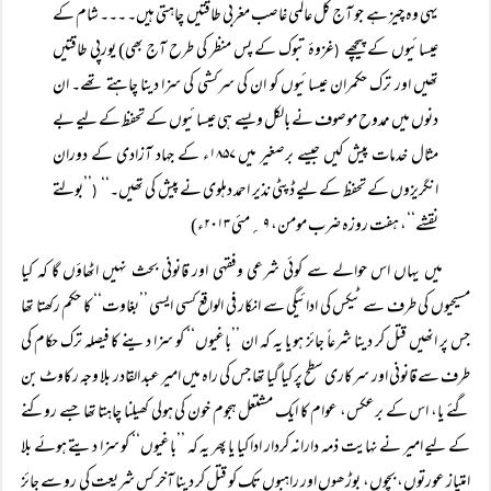
یہی وہ چیز ہے جو آج کل عالمی غاصب مغربی طاقتیں چاہتی ہیں۔ ۔۔۔ شام کے
عیسائیوں کے پیچھے
غزوۂ تبوک کے پس منظر کی طرح آج بھی) یورپی طاقتیں
(
تھیں اور ترک حکمران عیسائیوں کو ان کی سرکشی کی سزا دینا چاہتے تھے۔ ان
دنوں میں ممدوح موصوف نے بالکل ویسے ہی عیسائیوں کے تحفظ کے لیے بے
مثال خدمات پیش کیں جیسے برصغیر میں ۱۸۵۷ء کے جہاد آزادی کے دوران
انگریزوں کے تحفظ کے لیے ڈپٹی نذیر احمد دہلوی نے پیش کی تھیں۔‘‘
’’بولتے
(
نقشے‘‘، ہفت روزہ ضرب مومن، ۹ ؍مئی ۲۰۱۳ء)
میں یہاں اس حوالے سے کوئی شرعی وفقہی اور قانونی بحث نہیں اٹھاؤں گا کہ کیا
مسیحیوں کی طرف سے ٹیکس کی ادائیگی سے انکار فی الواقع کسی ایسی ’’بغاوت‘‘ کا حکم رکھتا تھا
جس پر انھیں قتل کر دینا شرعاً جائز ہو یا یہ کہ ان ’’باغیوں‘‘ کو سزا دینے کا فیصلہ ترک حکام کی
طرف سے قانونی اور سرکاری سطح پر کیا گیا تھا جس کی راہ میں امیر عبد القادر بلا وجہ رکاوٹ بن
گئے یا، اس کے برعکس، عوام کا ایک مشتعل ہجوم خون کی ہولی کھیلنا چاہتا تھا جسے روکنے
کے لیے امیر نے نہایت ذمہ دارانہ کردار ادا کیا یا پھر یہ کہ ’’باغیوں‘‘ کو سزا دیتے ہوئے بلا
امتیاز عورتوں، بچوں، بوڑھوں اور راہبوں تک کو قتل کر دینا آخر کس شریعت کی رو سے جائز