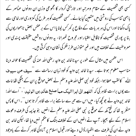
کسی بھی شخصیت کے مقام ومرتبہ اور تاریخی کردار کا مجموعی وزن ان دونوں عناصر کے
باہمی تناسب کی روشنی میں متعین کیا جائے۔ کسی شخصیت کو ہر طرح کی کمزوری اور خامی سے
پاک دکھانا اور اس کی ہر ہر بات کے دفاع پر کمر کس لینا یا اس کے برعکس بعض ناہمواریوں کی
بنا پر پوری شخصیت کو ناقابل اعتبار اور مجروح ٹھہرانا، یہ دونوں روشیں حقیقت پسندی اور
معروضیت کے خلاف ہیں اور غیر متوازن طرز فکر کی نشان دہی کرتی ہیں۔
اس ضمن میں مثال کے طور پر سیدنا خالد بن ولید رضی اللہ عنہ کی شخصیت کا حوالہ دینا
سیف من سیوف
مناسب معلوم ہوتا ہے۔ سیدنا خالد بن ولید کو خود زبان رسالت سے ’’
اللہ
‘‘ کا لقب عطا ہوا، جبکہ خود نبی صلی اللہ علیہ وسلم نے بعض مواقع پر ان کے جنگی اقدامات
اللہم انی ابرا الیک مما صنع خالد بن الولید
سے یوں براءت ظاہر کی کہ ’
‘ ،’’اے اللہ!
خالد بن ولید نے جو کچھ کیا، میں اس سے تیرے سامنے براء ت ظاہر کرتا ہوں‘‘۔ اس کا پس
منظر یہ تھا کہ فتح مکہ کے موقع پر نبی صلی اللہ علیہ وسلم نے انھیں بنو جذیمہ کی طرف دعوت
اسلام کے لیے بھیجا۔ آپ نے انھیں ان کے خلاف جنگ کا حکم نہیں دیا تھا، لیکن خالد بن
ولید نے ان کی طرف سے ہتھیار ڈال دینے اور قبول اسلام پر آمادگی ظاہر کرنے کے باوجود