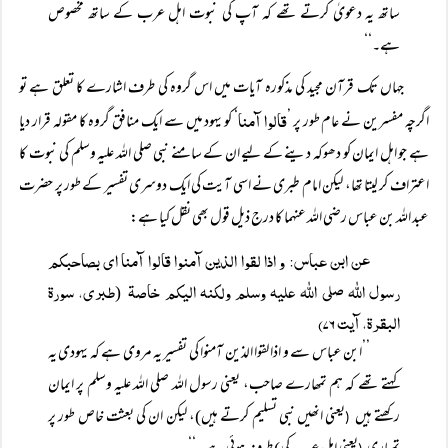
ساتھ یہ دعویٰ کرتے تھے کہ آپ کی نبوت اہل عرب کے ساتھ مخصوص
ہے۔‘‘
جہاں تک قرآن مجید کی مذکورہ آیات میں اس گروہ کی طرف اشارے کا تعلق ہے تو
قالوا آمنا
اگرچہ مفسرین نے عام طور پر ’
‘ کو یہود میں سے ایک منافق گروہ کا مقولہ قرار دیا
ہے جو اہل ایمان کو دھوکہ دینے کے لیے ان کے سامنے نبی صلی اللہ علیہ وسلم کی نبوت کا
اعتراف کر لیتا تھا، لیکن امام طبری نے اسی آیت کی ایک دوسری تفسیر کے طور پر حضرت
عبد اللہ بن عباس رضی اللہ عنہما کا درج ذیل قول بھی نقل کیا ہے:
عن ابن عباس: و اذا لقوا الذین آمنوا قالوا آمنا ای بصاحبکم
رسول اللہ صلی اللہ علیہ وسلم ولکنہ الیکم خاصۃ
طبری، سورۃ
(
البقرۃ، آیت ۷۶)
’’ابن عباس سے و اذا لقوا الذین آمنوا کی تفسیر یہ مروی ہے کہ یہودی یہ
کہتے تھے کہ ہم تمھارے صاحب، یعنی رسول اللہ صلی اللہ علیہ وسلم پر ایمان
رکھتے ہیں
یعنی انھیں نبی تسلیم کرتے ہیں)، لیکن ان کی بعثت خاص طور پر
(