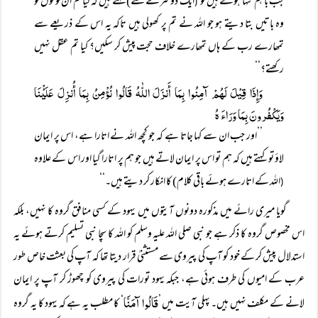
جب باہم تنہا ہوتے ہیں تو
ایک دوسرے سے) کہتے ہیں کہ کیا تم ان لوگوں کو
(
وہ باتیں بتا دیتے ہو جو اللہ نے تم پر کھولی ہیں تاکہ یہ اس کے ذریعے سے
تمھارے رب کے ہاں تمھارے خلاف حجت پیش کر سکیں؟ کیا تم عقل نہیں
رکھتے؟‘‘
وَإِذَا قِیْلَ لَہُمْ آمِنُوا بِمَا أَنزَلَ اللّٰہُ قَالُوا نُؤْمِنُ بِمَا أُنزِلَ عَلَیْْنَا
وَیَکْفُرونَ بِمَا وَرَاءَ ہُ
’’اور جب ان سے کہا جاتا ہے کہ جو کچھ اللہ نے اتارا ہے، اس پر ایمان
لاؤ تو کہتے ہیں کہ ہم تو اس پر ایمان لاتے ہیں جو ہم پر اتارا گیا اور اس کے علاوہ
اللہ کے اتارے ہوئے باقی کلام) کا انکار کر دیتے ہیں۔‘‘
(
گویا میری رائے میں مذکورہ دونوں آیتوں میں یہود کے کسی منافق گروہ کا نہیں، بلکہ
اس مخصوص گروہ کا ذکر ہے جو نبی صلی اللہ علیہ وسلم کو اللہ کا سچا نبی تسلیم کرتے ہوئے یہ
استدلال پیش کر کے خود کو آپ کی پیروی سے مستثنیٰ قرار دیتا تھا کہ آپ کی بعثت خاص طور
عرب کے امیوں کی طرف ہوئی ہے، جبکہ یہود تورات کی پیروی کو چھوڑ کر آپ پر ایمان
قَالُوا آمَنَّا
لانے کے مکلف نہیں ہیں۔ پہلی آیت میں ’
‘ کا مطلب یہ ہے کہ یہود کا یہ گروہ