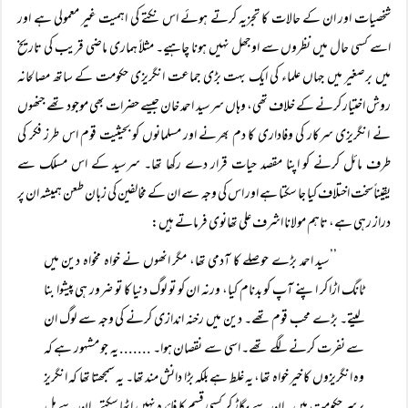
شخصیات اور ان کے حالات کا تجزیہ کرتے ہوئے اس نکتے کی اہمیت غیر معمولی ہے اور
اسے کسی حال میں نظروں سے اوجھل نہیں ہونا چاہیے۔ مثلاً ہماری ماضی قریب کی تاریخ
میں برصغیر میں جہاں علماء کی ایک بہت بڑی جماعت انگریزی حکومت کے ساتھ مصالحانہ
روش اختیار کرنے کے خلاف تھی، وہاں سرسید احمد خان جیسے حضرات بھی موجود تھے جنھوں
نے انگریزی سرکار کی وفاداری کا دم بھرنے اور مسلمانوں کو بحیثیت قوم اس طرز فکر کی
طرف مائل کرنے کو اپنا مقصد حیات قرار دے رکھا تھا۔ سرسید کے اس مسلک سے
یقیناًسخت اختلاف کیا جا سکتا ہے اور اس کی وجہ سے ان کے مخالفین کی زبان طعن ہمیشہ ان پر
دراز رہی ہے، تاہم مولانا اشرف علی تھانوی فرماتے ہیں:
’’سید احمد بڑے حوصلے کا آدمی تھا، مگر انھوں نے خواہ مخواہ دین میں
ٹانگ اڑا کر اپنے آپ کو بدنام کیا، ورنہ ان کو تو لوگ دنیا کا تو ضرور ہی پیشوا بنا
لیتے۔ بڑے محب قوم تھے۔ دین میں رخنہ اندازی کرنے کی وجہ سے لوگ ان
سے نفرت کرنے لگے تھے۔ اسی سے نقصان ہوا۔ ....... یہ جو مشہور ہے کہ
وہ انگریزوں کا خیر خواہ تھا، یہ غلط ہے بلکہ بڑا دانش مند تھا۔ یہ سمجھتا تھا کہ انگریز