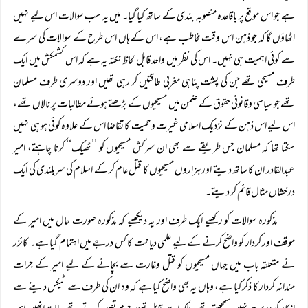
ہے جو اس موقع پر باقاعدہ منصوبہ بندی کے ساتھ کیا گیا۔ میں یہ سب سوالات اس لیے نہیں
اٹھاؤں گا کہ جو ذہن اس وقت مخاطب ہے، اس کے ہاں اس طرح کے سوالات کی سرے
سے کوئی اہمیت ہی نہیں۔ اس کی نظر میں واحد قابل لحاظ نکتہ یہ ہے کہ اس کشمکش میں ایک
طرف مسیحی تھے جن کی پشت پناہی مغربی طاقتیں کر رہی تھیں اور دوسری طرف مسلمان
تھے جو سیاسی وقانونی حقوق کے ضمن میں مسیحیوں کے بڑھتے ہوئے مطالبات پر نالاں تھے،
اس لیے اس ذہن کے نزدیک اسلامی غیرت وحمیت کا تقاضا اس کے علاوہ کوئی ہو ہی نہیں
سکتا تھا کہ مسلمان جس طریقے سے بھی ان سرکش مسیحیوں کو ’’ٹھیک‘‘ کرنا چاہتے، امیر
عبدالقادر ان کا ساتھ دیتے اور ہزاروں مسیحیوں کا قتل عام کر کے اسلام کی سربلندی کی ایک
درخشاں مثال قائم کر دیتے۔
مذکورہ سوالات کو رکھیے ایک طرف اور یہ دیکھیے کہ مذکورہ صورت حال میں امیر کے
موقف اور کردار کو واضح کرنے کے لیے علمی دیانت کا کس درجے میں اہتمام گیا ہے۔ کائزر
نے متعلقہ باب میں جہاں مسیحیوں کو قتل وغارت سے بچانے کے لیے امیر کے جرات
مندانہ کردار کا ذکر کیا ہے، وہاں یہ بھی واضح کیا ہے کہ وہ ان کی طرف سے ٹیکس دینے سے