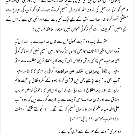
بہرحال، اس اقتباس میں کہی گئی یہ بات کہ عہد رسالت کے بعض یہود نبی صلی اللہ علیہ
وسلم کو بنی اسماعیل کی طرف اللہ کا رسول تسلیم کرتے ہوئے خود کو آپ کی اتباع سے
مستثنیٰ تصور کرتا تھا، صاحب تنقید کے لیے ایک نئی بات ہے اور اتنی نئی ہے کہ اس کے
لیے انھیں ’’تحریف‘‘ سے کم تر کوئی عنوان نہیں سوجھا۔ ملاحظہ فرمائیں:
’’احقر نے جب وہ آیت کھولی جس سے خان صاحب نے یہ استدلال کیا
تو وہ حزن انگیز انکشاف ہوا جس کا اوپر تذکرہ ہوا۔ میں تسلیم نہیں کرسکتا کہ کوئی
بھی صاحب علم بقائمی ہوش وحواس اس آیت کا یہ متضاد ترین مطلب لے سکتا
یحرّفون الکلم عن مواضعہ
ہے۔ یہ یقیناً ’’
‘‘والی برادری کا کارنامہ ہے۔
آپ بھی یہ آیت پڑھیے جس میں قرآن کریم یہود کے کفرونفاق پر حجت قائم
کررہا ہے اور برملا اطلاع دے رہا ہے کہ ان کا ایمان کا دعویٰ خالص فریب
ونفاق ہے اور خان صاحب اسی آیت سے یہ ثابت کررہے ہیں کہ یہود آپ
صلی اللہ علیہ وسلم کو اللہ کا رسول تسلیم کرتے تھے۔‘‘
’’بولتے نقشے‘‘، ہفت
(
روزہ ضرب مومن، ؟؟ اپریل ۲۰۱۳ء)
دوسری آیت کے حوالے سے فرمایا گیا ہے: