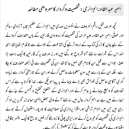
امیر عبد القادر الجزائری: شخصیت وکردار کا معروضی مطالعہ
کچھ عرصہ قبل راقم الحروف نے انیسویں صدی میں الجزائر کے عظیم مجاہد آزادی، عالم
اور صوفی، امیر عبد القادر علیہ الرحمہ کی شخصیت کو اردو دان قارئین کے ہاں متعارف کروانے
کے لیے جان کائزر کی کتاب کے اردو ترجمے کی اشاعت کے حوالے سے جو قدم اٹھایا تھا، بحمد
اللہ اس کے ثمرات سامنے آنا شروع ہو گئے ہیں اور نہ صرف یہ کہ قارئین کا ایک بہت بڑا
حلقہ، جو اس سے قبل ان کا نام بھی نہیں جانتا تھا، ان کی شخصیت سے فی الجملہ متعارف ہو چکا
ہے، بلکہ ان کے بارے میں مزید معلومات حاصل کرنے اور ان کے تاریخی کردار سے زیادہ
گہری آگاہی حاصل کی خواہش بھی بڑے پیمانے پر پیدا ہو چکی ہے۔ خدا کا کرنا یہ ہے کہ اس
تعارف کو وسیع پیمانے پر عام کرنے اور الجزائری کے متعلق تحقیق وتجسس کے جذبے کو
ابھارنے میں بے حد اہم کردار حال میں سامنے آنے والی بعض ایسی معاندانہ تحریریں ادا کر
رہی ہیں جن میں الزام تراشی اور افترا پردازی کی صلاحیت کا بھرپور استعمال کرتے ہوئے
الجزائری کی شخصیت کو مجروح کرنے اور ایڑی چوٹی کا زور لگا کر انھیں تاریخ کا ایک یکسر ناقابل
اعتنا اور بے وقعت کردار ثابت کرنے کی کوشش کی گئی ہے۔