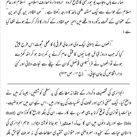
ہمارے ہاں پنجاب یونیورسٹی کا شائع کردہ ’’اردو دائرۂ معارف اسلامیہ‘‘ اسلام اور عالم
اسلام کے حوالے سے ایک مستند علمی ماخذ کا درجہ رکھتا ہے۔ ’’عبد القادر بن محی الدین‘‘
کے عنوان کے تحت مذکورہ واقعے میں امیر عبد القادر کے کردار کا ذکر کرتے ہوئے لکھا گیا
ہے:
’’انھوں نے
اپنی نیک دلی اور عالی ظرفی) کا عملی ثبوت اس طرح پیش
(
کیا کہ جب دروز قبائل عیسائیوں کا قتل عام کرنے پر کمربستہ ہو کر اٹھ کھڑے
ہوئے تو انھوں نے فرانسیسی قونصل کو ان کے پنجے سے نجات دلائی اور کئی
ہزار اشخاص کی جان بچائی۔‘‘
ج ۱۲، ص ۹۲۳)
(
الجزائری کی شخصیت وکردار کے ناقدانہ مطالعے کی یہ سطحی کوششیں، جیسا کہ میں نے
واضح کیا، ایک منفی ذہن اور خوف کی نفسیات کی پیداوار ہیں، اس لیے ان میں معروضیت،
دیانت یا توازن کی توقع کرنا بدیہی طو رپر بے کار ہے۔ ان کی جگہ تاریخ کا کوڑا دان
(dust
ہباء ا منثورا
ہے اور چند دنوں میں ان کا ’
‘ ہو جانا نوشتہ دیوار۔ تاہم الجزائری کی
bin)
داستان حیات کے سنجیدہ، معروضی اور متوازن تنقیدی مطالعات کی نہ صرف گنجائش بلکہ