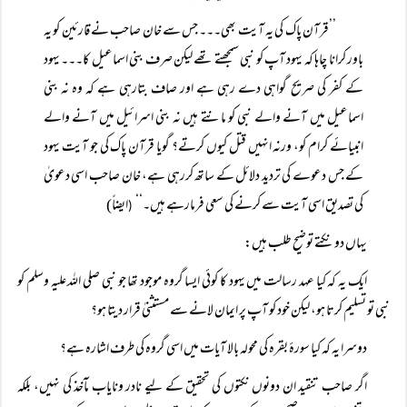
’’قرآن پاک کی یہ آیت بھی۔۔۔ جس سے خان صاحب نے قارئین کو یہ
باور کرانا چاہا کہ یہود آپ کو نبی سمجھتے تھے لیکن صرف بنی اسماعیل کا۔۔۔ یہود
کے کفر کی صریح گواہی دے رہی ہے اور صاف بتارہی ہے کہ وہ نہ بنی
اسماعیل میں آنے والے نبی کو مانتے ہیں نہ بنی اسرائیل میں آنے والے
انبیائے کرام کو، ورنہ انہیں قتل کیوں کرتے؟ گویا قرآن پاک کی جو آیت یہود
کے جس دعوے کی تردید دلائل کے ساتھ کررہی ہے، خان صاحب اسی دعویٰ
کی تصدیق اسی آیت سے کرنے کی سعی فرمارہے ہیں۔‘‘
ایضاً)
(
یہاں دو نکتے توضیح طلب ہیں:
ایک یہ کہ کیا عہد رسالت میں یہود کا کوئی ایسا گروہ موجود تھا جو نبی صلی اللہ علیہ وسلم کو
نبی تو تسلیم کرتا ہو، لیکن خود کو آپ پر ایمان لانے سے مستثنیٰ قرار دیتا ہو؟
دوسرا یہ کہ کیا سورۂ بقرہ کی محولہ بالا آیات میں اسی گروہ کی طرف اشارہ ہے؟
اگر صاحب تنقید ان دونوں نکتوں کی تحقیق کے لیے نادر ونایاب مآخذ کی نہیں، بلکہ