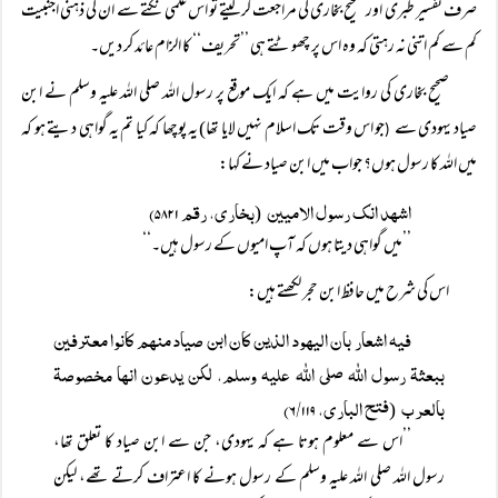
صرف تفسیر طبری اور صحیح بخاری کی مراجعت کر لیتے تو اس علمی نکتے سے ان کی ذہنی اجنبیت
کم سے کم اتنی نہ رہتی کہ وہ اس پر چھوٹتے ہی ’’تحریف‘‘ کا الزام عائد کر دیں۔
صحیح بخاری کی روایت میں ہے کہ ایک موقع پر رسول اللہ صلی اللہ علیہ وسلم نے ابن
صیاد یہودی سے
جو اس وقت تک اسلام نہیں لایا تھا) یہ پوچھا کہ کیا تم یہ گواہی دیتے ہو کہ
(
میں اللہ کا رسول ہوں؟ جواب میں ابن صیاد نے کہا:
اشہد انک رسول الامیین
بخاری، رقم ۵۸۲۱)
(
’’میں گواہی دیتا ہوں کہ آپ امیوں کے رسول ہیں۔‘‘
اس کی شرح میں حافظ ابن حجر لکھتے ہیں:
فیہ اشعار بان الیہود الذین کان ابن صیاد منہم کانوا معترفین
ببعثۃ رسول اللہ صلی اللہ علیہ وسلم، لکن یدعون انہا مخصوصۃ
بالعرب
فتح الباری، ۶/۱۱۹)
(
’’اس سے معلوم ہوتا ہے کہ یہودی، جن سے ابن صیاد کا تعلق تھا،
رسول اللہ صلی اللہ علیہ وسلم کے رسول ہونے کا اعتراف کرتے تھے، لیکن