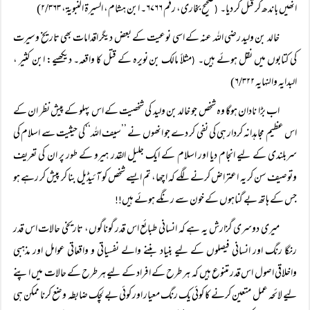
انھیں باندھ کر قتل کر دیا۔
صحیح بخاری، رقم ۶۷۶۶۔ ابن ہشام، السیرۃ النبویۃ، ۲/۳۶۳)
(
خالد بن ولید رضی اللہ عنہ کے اسی نوعیت کے بعض دیگر اقدامات بھی تاریخ وسیرت
کی کتابوں میں نقل ہوئے ہیں۔
مثلاً مالک بن نویرہ کے قتل کا واقعہ۔ دیکھیے: ابن کثیر ،
(
البدایہ والنہایہ ۶/۳۲۲)
اب بڑا نادان ہوگا وہ شخص جو خالد بن ولید کی شخصیت کے اس پہلو کے پیش نظر ان کے
اس عظیم مجاہدانہ کردار ہی کی نفی کر دے جو انھوں نے ’’سیف اللہ‘‘کی حیثیت سے اسلام کی
سربلندی کے لیے انجام دیا اور اسلام کے ایک جلیل القدر ہیرو کے طور پر ان کی تعریف
وتوصیف سن کر یہ اعتراض کرنے لگے کہ اچھا، تم ایسے شخص کو آئیڈیل بنا کر پیش کر رہے ہو
جس کے ہاتھ بے گناہوں کے خون سے رنگے ہوئے ہیں
!!
میری دوسری گزارش یہ ہے کہ انسانی طبائع اس قدر گوناگوں، تاریخی حالات اس قدر
رنگا رنگ اور انسانی فیصلوں کے لیے بنیاد بننے والے نفسیاتی و واقعاتی عوامل اور مذہبی
واخلاقی اصول اس قدر متنوع ہیں کہ ہر طرح کے افراد کے لیے ہر طرح کے حالات میں اپنے
لیے لائحہ عمل متعین کرنے کا کوئی یک رنگ معیار اور کوئی بے لچک ضابطہ وضع کرنا ممکن ہی