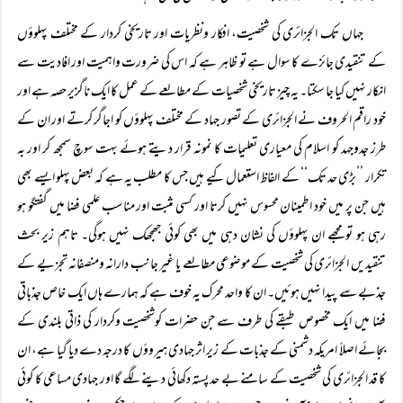
جہاں تک الجزائری کی شخصیت، افکار ونظریات اور تاریخی کردار کے مختلف پہلوؤں
کے تنقیدی جائزے کا سوال ہے تو ظاہر ہے کہ اس کی ضرورت واہمیت اور افادیت سے
انکار نہیں کیا جا سکتا۔ یہ چیز تاریخی شخصیات کے مطالعے کے عمل کا ایک ناگزیر حصہ ہے اور
خود راقم الحروف نے الجزائری کے تصور جہاد کے مختلف پہلوؤں کو اجاگر کرتے اور ان کے
طرز جدوجہد کو اسلام کی معیاری تعلیمات کا نمونہ قرار دیتے ہوئے بہت سوچ سمجھ کر اور بہ
تکرار ’’بڑی حد تک‘‘ کے الفاظ استعمال کیے ہیں جس کا مطلب یہ ہے کہ بعض پہلو ایسے بھی
ہیں جن پر میں خود اطمینان محسوس نہیں کرتا اور کسی مثبت اور مناسب علمی فضا میں گفتگو ہو
رہی ہو تو مجھے ان پہلوؤں کی نشان دہی میں بھی کوئی جھجھک نہیں ہوگی۔ تاہم زیر بحث
تنقیدیں الجزائری کی شخصیت کے موضوعی مطالعے یا غیر جانب دارانہ ومنصفانہ تجزیے کے
جذبے سے پیدا نہیں ہوئیں۔ ان کا واحد محرک یہ خوف ہے کہ ہمارے ہاں ایک خاص جذباتی
فضا میں ایک مخصوص طبقے کی طرف سے جن حضرات کوشخصیت وکردار کی ذاتی بلندی کے
بجائے اصلاً امریکہ دشمنی کے جذبات کے زیر اثر جہادی ہیروؤں کا درجہ دے دیا گیا ہے، ان
کا قد الجزائری کی شخصیت کے سامنے بے حد پستہ دکھائی دینے لگے گا اور جہادی مساعی کا کوئی