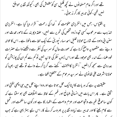
تھے اور اگر عام مسلمانوں نے کچھ قلیل سی کوشش کی بھی ، کیونکہ تقدیر موافق
نہیں تھی، کوئی تدبیر کارگر نہ ہوئی۔‘‘
یہ اقتباس، جس میں انگریزی حکومت کو ’’خدا کی رحمت‘‘ قرار دیا گیا ہے، انگریزی
تہذیب سے مرعوب کسی تجدد زدہ شخص کی تحریر سے نہیں، حلقہ دیوبند کے نامور محدث اور
سنن ابی داود کے شارح مولانا خلیل احمد سہارنپوریؒ کے ایک خط سے ماخوذ ہے۔ اس کا حوالہ
دینے سے مقصود یہ واضح کرنا ہے کہ صورت حال کو سرسید کی نظر سے دیکھنے والے حضرات
خود علماء کے اندر بھی موجود تھے اور اس زاویہ نظر کی تائید نہیں تو کم سے کم ان کی پوزیشن کو
ہمدردی سے سمجھ کر انھیں ’’انگریز کا ایجنٹ‘‘ کہنے سے گریز کرنے والے تو تھے ہی، جیسا کہ
مولانا اشرف علی تھانوی نے سرسید مرحوم کے متعلق لکھا ہے۔
حقیقت یہ ہے کہ ہر بات کا اپنا ایک محل ہوتا ہے اور وہ اپنے محل میں ہی اچھی لگتی اور
جچتی ہے۔ پھر اس بات میں انسانی طبائع اور فہم کے لحاظ سے اختلاف بھی ہو سکتا ہے کہ
کون سا موقع غیرت وشجاعت اور عزم وہمت کے اظہار کا ہے اور کون سا حکمت اور تحمل
سے کام لینے کا اور تدبیر سے زیادہ تقدیر پر بھروسہ کرنے کا۔ اس لیے بہتر یہی ہے کہ جب