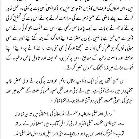
ہیں۔ اس امکان کی طرف ان کا ذہن متوجہ ہی نہیں ہوتا کہ ایسی کسی بات پر کوئی رد عمل ظاہر
کرنے سے پہلے ماضی کے علمی ذخیرے کی مراجعت کرتے ہوئے اس بات کی تحقیق کر لی
جائے کہ ہم نے جو بات اب تک پڑھ یا سن رکھی ہے، اس سے مختلف بھی کوئی رائے اس
ذخیرے میں ملتی ہے یا نہیں۔ یوں یہ حضرات اپنے ارد گرد کے چند گنے چنے اکابر سے سنی
ہوئی باتوں کو ہی علم کی کل کائنات سمجھتے اور کوئی بھی نئی بات سامنے آنے پر، اپنے اپنے
حوصلے اور وسعت دَہن کے مطابق، اس پر گمراہی، تحریف اور تاویل باطل وغیرہ کے
فتوے جڑنے میں ذرا جھجھک محسوس نہیں کرتے۔
اس علمی اُتھلے پن کی ایک دلچسپ مثال راقم الحروف پر کی جانے والی بعض حالیہ
تنقیدوں میں سامنے آئی ہے۔ میں نے کافی عرصہ قبل مسجد اقصیٰ کی بحث کے ضمن میں عہد
نبوی کی دعوتی حکمت عملی پر روشنی ڈالتے ہوئے لکھا تھا کہ:
’’رسول اللہ صلی اللہ علیہ وسلم نے اللہ تعالیٰ کی راہنمائی میں تدبیری لحاظ
سے بھی ایسی حکمت عملی اختیار فرمائی کہ اہل کتاب میں مسلمانوں کے ساتھ
قرب و اشتراک کا احساس پیدا ہو اور انبیاے بنی اسرائیل اور رسول اللہ صلی اللہ