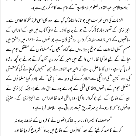
’’جامعۃ الامیر عبد القاد ر للعلوم الاسلامیۃ‘‘ کے نام سے کام کر رہی ہے)۔
الزامات کی اس فہرست میں جو تازہ اضافہ کیا گیا ہے، وہ بھی اسی طرز فکر کا عکاس ہے۔
الجزائری کے تصور جہاد کا ذکر کرتے ہوئے جان کائزر نے اپنی کتاب میں ان کے اور ان کے
ساتھیوں کے اس جرات مندانہ کردار پر روشنی ڈالی ہے جو انھوں نے ۱۸۶۰ء میں دمشق میں
مسلم مسیحی فسادات کے موقع پر ہزاروں بے گناہ مسیحیوں کو مسلمانوں کے مشتعل ہجوم سے
بچانے کے لیے ادا کیا تھا۔ اس واقعے میں امیر کے کردار پر تنقید کرتے ہوئے جو کچھ ارشاد
فرمایا گیا ہے، اس کا حاصل یہ ہے کہ امیر عبد القادر نے جن مسیحیوں کو بچانے کی کوشش
کی، وہ ’’جزیہ‘‘ کی ادائیگی سے انکار کرنے کی وجہ سے ’’باغی‘‘ تھے
اور گویا مسلمانوں کے
(
مشتعل ہجوم کے ہاتھوں اجتماعی قتل کے پورے پورے حق دار تھے)، جبکہ الجزائری نے
ان کے دفاع کے لیے جو کردار ادا کیا، وہ بالکل غلط تھا اور اس سے الجزائری کے، مغربی
طاقتوں کا آلہ کار ہونے پر مہر تصدیق ثبت ہو جاتی ہے۔ ملاحظہ فرمائیے:
’’موصوف کا تیسرا کارنامہ یہ تھا کہ انھوں نے کافروں کے خلاف جہاد نہ
کرنے کا عہد کر لینے کے بعد ’’کافروں کے دفاع میں جہاد‘‘ شروع کر دیا تھا اور