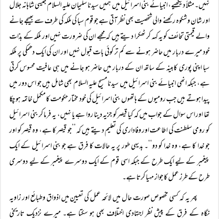
نہیں۔ مثلاً دیکھیے، انبیائے بنی اسرائیل میں ہمیں سیدنا سلیمان علیہ السلام جیسی شاہانہ جلال
اور شان وشکوہ رکھنے والی شخصیت بھی نظر آتی ہے جو قوم سبا کی ملکہ کی طرف سے بھیجے جانے
والے قیمتی تحائف کو یہ کہہ کر ٹھکرا دیتے ہیں کہ مجھے ان کی ضرورت نہیں اور ملکہ کے بذات
خود میرے دربار میں حاضر ہونے سے کم تر کوئی بات قبول نہیں اور ان کی ایک دھمکی پر ملکہ
سبا اپنی پوری کابینہ کے ساتھ ان کے دربار میں حاضر ہو جانے میں ہی عافیت محسوس کرتی
ہے، جبکہ انھی انبیائے بنی اسرائیل میں سیدنا مسیح علیہ السلام بھی شامل ہیں جو اس دور میں
پیدا ہوتے ہیں جب رومیوں کے ہاتھوں بنی اسرائیل کی خود مختار حکومت کا مکمل خاتمہ ہو چکا
تھا اور اس سوال کے جواب میں کہ کیا قیصر کو جزیہ دینا روا ہے یا نہیں، یہ فرما کر بنی اسرائیل
کو رومی سلطنت کی اطاعت اور وفاداری کی تعلیم دیتے ہیں کہ ’’جو قیصر کا ہے، وہ قیصر کو اور
جو خدا کا ہے، وہ خدا کو دو‘‘۔ بدیہی طور پر یہ حالات کا فرق ہے جو بنی اسرائیل کے ایک
پیغمبر کے لیے ایک طرح کے جبکہ اسی قوم کے ایک دوسرے پیغمبر کے لیے دوسری
طرح کے طرز عمل کا جواز مہیا کرتا ہے۔
پھر یہ کہ کسی مخصوص صورت حال میں لائحہ عمل کی تعیین میں اذواق وطبائع اور زاویہ
نگاہ کے فرق کے پیش نظر اجتہادی اختلاف بھی ہو سکتا ہے۔ میرے نزدیک تاریخی