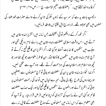
برسر حکومت ہیں۔ ان سے بگاڑ کر کسی قسم کا فائدہ نہیں اٹھا سکتے۔ ان سے مل
کر فائدہ اٹھا سکتے ہیں۔‘‘
ملفوظات حکیم الامت، ج ۱۱، ص ۲۶۷۔ ۲۶۹)
(
دلچسپ بات یہ ہے کہ سرسید کے زاویہ نظر کی تائید کرنے والے حضرات خود علماء کی
صفوں میں بھی موجود تھے۔ ذرا درج ذیل اقتباس ملاحظہ فرمائیں:
’’اگر غور کر کے دیکھو تو فی الحقیقت جس زمانہ میں انگریز ہندوستان میں
آتے ہیں، اس وقت اسلامی سلطنت ہندوستان میں برائے نام رہ چکی تھی اور
پنجاب میں سکھوں کا نہایت تسلط ہو گیا تھا۔ اگر انگریز ان کا قلع قمع نہ کرتے تو
آج تمام ہندوستان میں سکھوں کا ڈنکا بجتا۔ ان کا طرز حکومت جو کچھ تھا اور جو
کچھ وہ اسلام اور اسلامیات کی مزاحمت کرتے تھے، وہ آپ سے مخفی نہیں۔
اگر خدا نخواستہ ہندوستان پر ان کی سلطنت ہو جاتی تو آج مسلمانوں سے بھنگیوں
اور چماروں کی طرح بیگار لی جاتی۔ میرے خیال میں تو خدا کی رحمت مسلمانوں پر
ہوئی کہ انگریز آئے اور انھوں نے سکھوں کا قلع قمع کیا اور ایک مہذب سلطنت
قائم ہو گئی جس نے مذہب کی آزادی کو اپنا اولیں فرض قرار دیا۔ یہ تو آپ کو
بھی معلوم ہے کہ اس زمانہ میں مسلمانوں کے دماغ سلطنت کے قابل نہ رہے