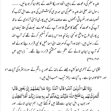
علیہ وسلم کی دعوت کے مابین اتحاد اور یگانگت کے پہلو اجاگر ہو جائیں۔ ۔۔۔
رسول اللہ صلی اللہ علیہ وسلم کی ان تدبیری کوششوں کی وجہ سے اہل کتاب کو
تعصبات اور نفسیاتی الجھنوں سے صاف ماحول میں پوری ذہنی آزادی کے ساتھ
آپ کی دعوت کو سمجھنے کا موقع ملا اور آپ کے دعواے نبوت کی حقانیت ان
پر پوری طرح واضح ہو گئی، چنانچہ وہ اس بات کو تسلیم کرتے تھے کہ آپ اللہ
کے رسول ہیں، البتہ وہ آپ کو صرف بنی اسماعیل کا نبی قرار دیتے ہوئے خود
کو آپ پر ایمان لانے کے حکم سے مستثنیٰ قرار دیتے تھے۔‘‘
براہین ص
(
۳۸۶، ۳۹۸)
اقتباس کے آخری خط کشیدہ جملے کے ماخذ کے طور پر راقم نے سورۂ بقرہ کی آیات ۷۶
اور ۹۱ کا حوالہ دیا ہے۔ یہ آیات، بالترتیب، حسب ذیل ہیں:
وَإِذَا لَقُوا الَّذِیْنَ آمَنُوا قَالُوا آمَنَّا، وَإِذَا خَلاَ بَعْضُہُمْ إِلَیَ بَعْضٍ قَالُوا
أَتُحَدِّثُونَہُم بِمَا فَتَحَ اللّٰہُ عَلَیْْکُمْ لِیُحَآجُّوکُم بِہِ عِندَ رَبِّکُمْ أَفَلاَ تَعْقِلُونَ
’’اور جب یہ اہل ایمان سے ملتے ہیں تو کہتے ہیں: ہم ایمان لائے۔ اور