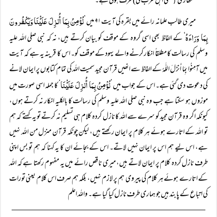
تمھاری
یعنی اہل عرب کی) طرف ہوئی ہے۔‘‘
(
نُؤْمِنُ بِمَا أُنزِلَ عَلَیْْنَا وَیَکْفُرونَ
میری طالب علمانہ رائے میں بقرہ کی آیت ۹۱ میں ’
بِمَا وَرَاءَہُ
‘ کے الفاظ بھی اسی گروہ کے موقف کو بیان کرتے ہیں، نہ کہ نبی صلی اللہ علیہ
وسلم کی رسالت کا مطلقاً انکار کرنے والے یہود کے موقف کو۔ اس کا قرینہ یہ ہے کہ آیت
میں آمِنُوا بِمَا أَنزَلَ اللّٰہُ کے الفاظ سے انھیں قرآن مجید سمیت اللہ کی تمام کتابوں پر ایمان لانے
نُؤْمِنُ بِمَا أُنزِلَ عَلَیْْنَا
کی دعوت دی گئی ہے۔ اس کے جواب میں ’
‘ کا جملہ اسی صورت میں
موزوں ہو سکتا ہے جب وہ نبی صلی اللہ علیہ وسلم کی رسالت کا بالکلیہ انکار نہ کرتے ہوں،
کیونکہ اگر وہ قرآن مجید کو سرے سے اللہ کا نازل کردہ کلام ہی تسلیم نہ کرتے تو یہ کہتے کہ ہم
تو اللہ کے اتارے ہوئے ہر کلام پر ایمان رکھتے ہیں، لیکن چونکہ قرآن منزل من اللہ نہیں
ہے، اس لیے ہم اس پر ایمان نہیں لاتے۔ اس کے بجائے ان کا یہ کہنا کہ ہم تو بس اپنی
طرف نازل کردہ کلام پر ایمان لاتے ہیں، میری ناقص رائے میں یہ مفہوم رکھتا ہے کہ اللہ
کے اتارے ہوئے ہر کلام کی پیروی ہم پر لازم نہیں، بلکہ ہم صرف اس کلام یعنی تورات
کی اتباع کے پابند ہیں جو ہماری طرف نازل کیا گیا ہے۔ واللہ اعلم