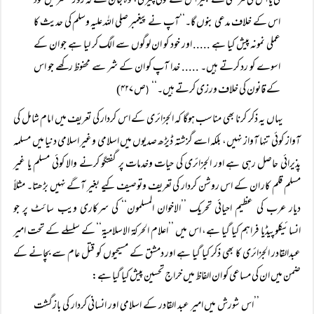
کی یا اس کی مرضی کے بغیر اس سے کوئی چیز لی، وہ جان لے کہ روز محشر میں خود
اس کے خلاف مدعی بنوں گا۔‘‘آپ نے پیغمبر صلی اللہ علیہ وسلم کی حدیث کا
عملی نمونہ پیش کیا ہے ..... اور خود کو ان لوگوں سے الگ کر لیا ہے جو ان کے
اسوے کو رد کرتے ہیں۔ ..... خدا آپ کو ان کے شر سے محفوظ رکھے جو اس
کے قانون کی خلاف ورزی کرتے ہیں۔‘‘
ص ۴۲۷)
(
یہاں یہ ذکر کرنا بھی مناسب ہوگا کہ الجزائری کے اس کردار کی تعریف میں امام شامل کی
آواز کوئی تنہا آواز نہیں، بلکہ اسے گزشتہ ڈیڑھ صدیوں میں اسلامی وغیر اسلامی دنیا میں مسلمہ
پذیرائی حاصل رہی ہے اور الجزائری کی حیات وخدمات پر گفتگو کرنے والا کوئی مسلم یا غیر
مسلم قلم کار ان کے اس روشن کردار کی تعریف وتوصیف کیے بغیر آگے نہیں بڑھتا۔ مثلاً
دیار عرب کی عظیم احیائی تحریک ’’الاخوان المسلمون‘‘ کی سرکاری ویب سائٹ پر جو
انسائیکلوپیڈیا فراہم کیا گیا ہے، اس میں ’’اعلام الحرکۃ الاسلامیۃ‘‘ کے سلسلے کے تحت امیر
عبدالقادر الجزائری کا بھی ذکر کیا گیا ہے اور دمشق کے مسیحیوں کو قتل عام سے بچانے کے
ضمن میں ان کی مساعی کو ان الفاظ میں خراج تحسین پیش کیا گیا ہے:
’’اس شورش میں امیر عبد القادر کے اسلامی اور انسانی کردار کی بازگشت