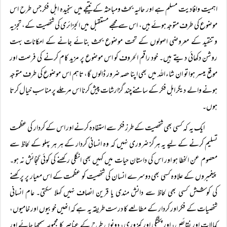
اہمیت وافادیت مسلم ہے اور حالیہ بحث ومباحثہ کے نتیجے میں سنجیدہ اہل فکر جس طرح اس
موضوع کی طرف متوجہ ہوئے ہیں، اس سے مجھے مستقبل میں الجزائری کی شخصیت کے، تجزیہ
وتنقید کے معروضی اصولوں کے تحت موضوع بحث بنائے جانے کے امکانات بہت
روشن دکھائی دیتے ہیں۔ خود راقم الحروف کو اس موضوع پر مزید کام کرنے کی فرصت اور
موقع میسر ہوا تو ان شاء اللہ میں بھی اپنا حصہ ضرور ڈالوں گا، تاہم اس موضوع کی طرف متوجہ
ہونے والے دیگر اہل فکر کے سامنے چند گزارشات پیش کرنا اس مرحلے پر مناسب خیال کرتا
ہوں۔
ایک یہ کہ کسی بھی شخصیت کے طرز فکر سے استفادہ کرنے اور اس کے کردار کی عظمت
تسلیم کرنے کے لیے یہ ہرگز ضروری نہیں کہ وہ انسانی کردار کے ہر ہر پہلو کے لحاظ سے
معصوم عن الخطا ہو اور اس کی داستان حیات میں کہیں بھی انگلی رکھنے کی کوئی گنجائش نہ ہو۔
پیغمبروں کے علاوہ کسی بھی دوسرے انسان کی شخصیت کو عظمت کے اس معیار پر پرکھنے
کی کوشش کسی بھی لحاظ سے دانش مندی یا قرین انصاف نہیں کہلا سکتی۔ عام انسانی
شخصیات کے فکر اور کردار کے مطالعے کا درست طریقہ یہ ہے کہ انھیں خوبیوں اور خامیوں،
کمالات اور نقائص، اور پختگی اور کمزوری، دونوں طرح کے عناصر کا مجموعہ سمجھا جائے اور