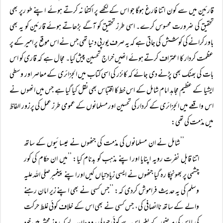
قارئین میں سے کون اتنا فارغ ہوگا جو اس کے لکھے پر اکتفا نہ کرتے ہوئے اپنے طو رپر بھی
تحقیق کی ضرورت محسوس کرے۔ اسی طرز تحقیق کو آگے بڑھاتے ہوئے قارئین کو یہ بھی
باور کرانے کی کوشش کی جاتی ہے کہ یہ صرف یورپی دنیا تھی جس نے اس موقع پر امیر کے پر
عظمت کردار کا اعتراف کرتے ہوئے انھیں خراج تحسین پیش کیا۔ مجال ہے کہ قاری کو اس
بات کی بھنک بھی پڑنے دی جائے کہ کائزر کی اسی کتاب میں الجزائری کے معاصر اور وسطی
ایشیا کے عظیم مجاہد امام شامل کے اس خط کا اقتباس بھی نقل کیا گیا ہے جس میں انھوں نے
اس واقعے میں الجزائری کے کردار کی تحسین اور مسلمانوں کے عمومی طرز عمل کی پرزور الفاظ
میں مذمت کی تھی:
’’شامل نے ان مسلمانوں کی مذمت کی جنھوں نے عیسائیوں کے ساتھ
اتنا قابل نفرت رویہ اپنایا اور اپنے مذہب کو بدنام کیا: ’’میں ان حکام کی کور
چشمی پر بھونچکا رہ گیا جنھوں نے ایسی زیادتیاں کیں اور اپنے پیغمبرصلی اللہ علیہ
وسلم کی یہ حدیث فراموش کردی کہ: ’’جس کسی نے بھی اپنے زیر امان رہنے
والے کے ساتھ ناانصافی کی، جس کسی نے بھی اس کے خلاف کوئی غلط حرکت