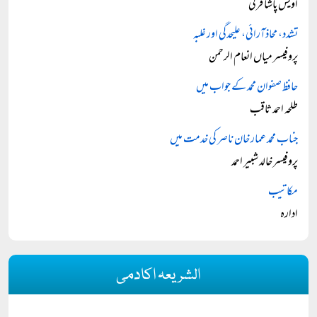
اویس پاشا قرنی
تشدد، محاذآرائی، علیحدگی اور غلبہ
پروفیسر میاں انعام الرحمن
حافظ صفوان محمد کے جواب میں
طلحہ احمد ثاقب
جناب محمد عمار خان ناصر کی خدمت میں
پروفیسر خالد شبیر احمد
مکاتیب
ادارہ
الشریعہ اکادمی