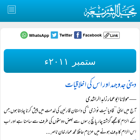
ستمبر ۲۰۱۱ء
دینی جدوجہد اور اس کی اخلاقیات
― مولانا ابوعمار زاہد الراشدی
آج میں اپنی ’’قادیانیت نوازی‘‘ کی داستان قارئین کی خدمت میں پیش کرنا چاہتا ہوں جس
کے الزام کا مجھے گزشتہ چار پانچ برسوں سے بعض دوستوں کی طرف سے سامنا ہے اور اب
اس الزام کا ہدف ہونے میں عزیزم حافظ محمد عمار خان ناصر...