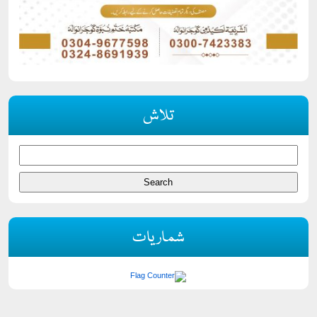
تلاش
شماریات