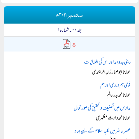
ستمبر ۲۰۱۱ء
جلد ۲۲ ۔ شمارہ ۹
دینی جدوجہد اور اس کی اخلاقیات
مولانا ابوعمار زاہد الراشدی
قومی ہم دردی اور ہم
مولانا محمد بدر عالم
مدارس میں تصنیف و تحقیق کی صورتحال
مولانا محمد وارث مظہری
عصر حاضر میں غلبۂ اسلام کے لیے جہاد