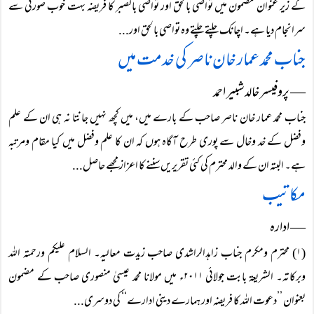
کے زیر عنوان مضمون میں تواصی بالحق اور تواصی بالصبر کا فریضہ بہت خوب صورتی سے
سرانجام دیا ہے۔ اچانک چلتے چلتے وہ تواصی بالحق اور...
جناب محمد عمار خان ناصر کی خدمت میں
― پروفیسر خالد شبیر احمد
جناب محمد عمار خان ناصر صاحب کے بارے میں، میں کچھ نہیں جانتا نہ ہی ان کے علم
وفضل کے خد وخال سے پوری طرح آگاہ ہوں کہ ان کا علم وفضل میں کیا مقام ومرتبہ
ہے۔ البتہ ان کے والد محترم کی کئی تقریریں سننے کا اعزاز مجھے حاصل...
مکاتیب
― ادارہ
(۱) محترم ومکرم جناب زاہدالراشدی صاحب زیدت معالیہ۔ السلام علیکم ورحمتہ اللہ
وبرکاتہ۔ الشریعۃ بابت جولائی ۲۰۱۱ء میں مولانا محمد عیسیٰ منصوری صاحب کے مضمون
بعنوان ’’دعوت اللہ کا فریضہ اور ہمارے دینی ادارے‘‘ کی دوسری...