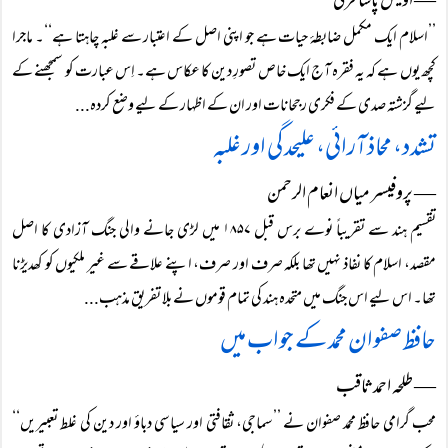
― اویس پاشا قرنی
’’اسلام ایک مکمل ضابطۂ حیات ہے جو اپنی اصل کے اعتبار سے غلبہ چاہتا ہے‘‘۔ ماجرا
کچھ یوں ہے کہ یہ فقرہ آج ایک خاص تصورِ دین کا عکاس ہے۔ اِس عبارت کو سمجھنے کے
لیے گزشتہ صدی کے فکری رجحانات اور ان کے اظہار کے لیے وضع کردہ...
تشدد، محاذآرائی، علیحدگی اور غلبہ
― پروفیسر میاں انعام الرحمن
تقسیم ہند سے تقریباً نوے برس قبل ۱۸۵۷ میں لڑی جانے والی جنگ آزادی کا اصل
مقصد، اسلام کا نفاذ نہیں تھا بلکہ صرف اور صرف، اپنے علاقے سے غیر ملکیوں کو کھدیڑنا
تھا۔ اس لیے اس جنگ میں متحدہ ہند کی تمام قوموں نے بلا تفریق مذہب...
حافظ صفوان محمد کے جواب میں
― طلحہ احمد ثاقب
محب گرامی حافظ محمد صفوان نے ’’سماجی، ثقافتی اور سیاسی دباؤ اور دین کی غلط تعبیریں‘‘