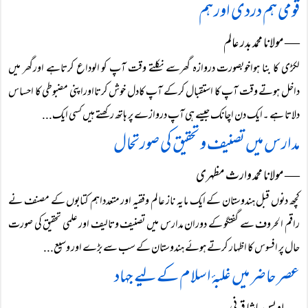
قومی ہم دردی اور ہم
― مولانا محمد بدر عالم
لکڑی کا بنا ہواخوبصورت دروازہ گھرسے نکلتے وقت آپ کو الوداع کرتاہے اورگھر میں
داخل ہوتے وقت آپ کا استقبال کرکے آپ کادل خوش کرتااوراپنی مضبوطی کا احساس
دلاتا ہے ۔ایک دن اچانک جیسے ہی آپ دروازے پر ہاتھ رکھتے ہیں کسی ایک...
مدارس میں تصنیف و تحقیق کی صورتحال
― مولانا محمد وارث مظہری
کچھ دنوں قبل ہندوستان کے ایک مایہ ناز عالم وفقیہ اور متعدداہم کتابوں کے مصنف نے
راقم الحروف سے گفتگو کے دوران مدارس میں تصنیف وتالیف اور علمی تحقیق کی صورت
حال پر افسوس کا اظہار کرتے ہوئے ہندوستان کے سب سے بڑے اور وسیع...
عصر حاضر میں غلبۂ اسلام کے لیے جہاد