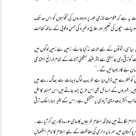
ہ ہے کہ حکومت لازمی طور پر مزدوروں کی تنخواہوں کو اس حد تک
وریات، بچوں کی تعلیم اور علاج وغیرہ کی حسن وخوبی کے ساتھ کفالت
ور پر سیاسی رشوتوں کے لیے الاٹ نہ کیا جائے، زمین بے زمین لوگوں میں
 کو ترقی دی جاسکتی ہے بشرطیکہ مشینی آلات کے تمام ذرائع اجتماعی
سان بے کار ہوجائیں گے۔‘‘
د ہی کو خطرے میں ڈال دیا ہے غریب لوگ دیہات سے بھاگ رہے ہیں
ہیں، شہروں کے مسائل بھی اس طرح بڑھ جاتے ہیں اس مسئلہ کا حل
 غالب اکثریت دیہی آبادی پر مشتمل ہے، اس کے بغیر ہمارا ملک ترقی
ام لگاتے ہیں حالانکہ اسلام غریبوں کا حامی اور مددگار بن کر آیا ہے۔
 پاکستان میں سرمایہ داری کی حفاظت کے لیے اسلام کا نام استعمال