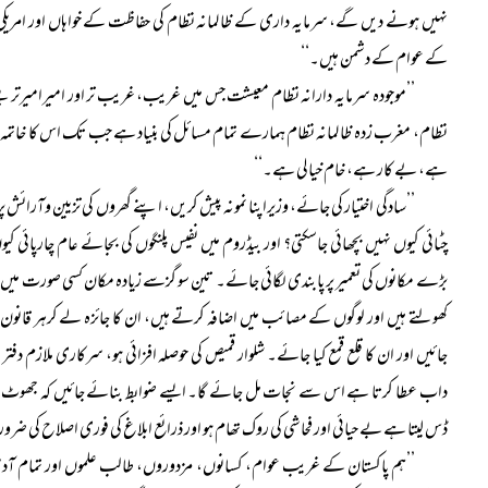
نہیں ہونے دیں گے، سرمایہ داری کے ظالمانہ نظام کی حفاظت کے خواہاں اور امریکی س
کے عوام کے دشمن ہیں۔‘‘
’’موجودہ سرمایہ دارانہ نظام معیشت جس میں غریب، غریب تر اور امیرامیرتر بن
نظام، مغرب زدہ ظالمانہ نظام ہمارے تمام مسائل کی بنیاد ہے جب تک اس کا خاتمہ 
ہے، بے کار ہے، خام خیالی ہے۔‘‘
’’سادگی اختیار کی جائے، وزیراپنا نمونہ پیش کریں، اپنے گھروں کی تزیین وآرائ
چٹائی کیوں نہیں بچھائی جاسکتی؟ اور بیڈروم میں نفیس پلنگوں کی بجائے عام چارپائی 
بڑے مکانوں کی تعمیر پر پابندی لگائی جائے۔ تین سو گزسے زیادہ مکان کسی صورت میں نہ
کھولتے ہیں اور لوگوں کے مصائب میں اضافہ کرتے ہیں، ان کا جائزہ لے کرہر قانون
جائیں اور ان کا قلع قمع کیا جائے۔ شلوار قمیص کی حوصلہ افزائی ہو، سرکاری ملازم دف
داب عطا کرتا ہے اس سے نجات مل جائے گا۔ ایسے ضوابط بنائے جائیں کہ جھوٹ چھاپا
ڈس لیتا ہے بے حیائی اور فحاشی کی روک تھام ہو اور ذرائع ابلاغ کی فوری اصلاح کی 
’’ہم پاکستان کے غریب عوام، کسانوں، مزدوروں، طالب علموں اور تمام آدمیوں 