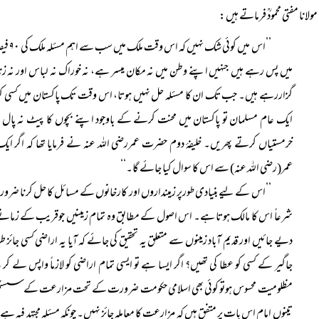
مولانا مفتی محمودؒ فرماتے ہیں:
’’اس 
میں پس رہے ہیں جنہیں اپنے وطن میں نہ مکان میسر ہے، نہ خوراک نہ لباس اور نہ زندگی
گزاررہے ہیں۔ جب تک ان کا مسئلہ حل نہیں ہوتا، اس وقت تک پاکستان میں کسی کو ا
ایک عام مسلمان تو پاکستان میں محنت کرنے کے باوجود اپنے بچوں کا پیٹ نہ پال سکے
خرمستیاں کرتے پھریں۔ خلیفۂ دوم حضرت عمررضی اللہ عنہ نے فرمایا تھا کہ اگ
عمر(رضی اللہ عنہ) سے اس کا سوال کیا جائے گا۔‘‘
’’اس کے لیے بنیادی طورپر زمینداروں اور کارخانوں کے مسائل کا حل کرنا ضروری 
شرعاً اس کا مالک ہوتا ہے۔ اس اصول کے مطابق وہ تمام زمینیں جوقریب کے زمانے می
دیے جائیں اور قدیم آباد زمینوں سے متعلق یہ تحقیق کی جائے کہ آیا یہ اراضی کسی جائ
جاگیر کے کسی کو عطا کی تھیں؟ اگر ایسا ہے تو ایسی تمام اراضی کو لازماً واپس لے ک
مظلومیت محسوس ہوتو کوئی بھی اسلامی حکومت ضرورت کے تحت مزارعت کے سسٹم کو ناجائز
تینوں امام اس بات پر متفق ہیں کہ مزارعت کا معاملہ جائز نہیں۔ چونکہ مسئلہ مجتہد ف