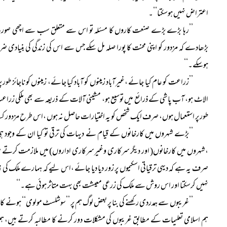
اعتراض نہیں ہوسکتا‘‘۔
’’رہا بڑے بڑے صنعت کاروں کا مسئلہ تو اس سے متعلق سب سے اچھی صورت ی
بڑھادے کہ مزدور کو اپنی محنت کا پورا صلہ مل سکے جس سے اس کی زندگی کی بنیادی ضر
ہوسکے۔‘‘
’’زراعت کو عام کیا جائے ،غیرآباد زمینوں کو آباد کیا جائے، زمینوں کو ناجائز ط
الاٹ ہو، آب پاشی کے ذرائع میں توسیع ہو، مشینی آلات کے ذریعہ سے بھی ملکی زراعت
طور پر استعمال ہوں، صرف ایک شخص کو یہ اختیارات حاصل نہ ہوں ،اس طرح مزدور ک
’’بڑے شہروں میں کارخانوں کے قیام نے دیہات کی ترقی تو کیا ان کے وجو
،شہروں میں کارخانوں( اور دیگر سرکاری وغیرسرکاری اداروں) میں ملازمت کرتے 
صرف یہ ہے کہ دیہی ترقیاتی اسکیموں پر زور دیا دیا جائے ،اس لیے کہ ہمارے ملک کی
نہیں کرسکتا اور اس روش سے ملک کی زرعی معیشت بھی بہت متاثر ہوئی ہے۔‘‘
’’غریبوں سے ہمدردی رکھنے کی بنا پر بعض لوگ ہم پر ’’سوشلسٹ مولوی‘‘ ہونے کاالز
ہم اسلامی تعلیمات کے مطابق غریبوں کی مشکلات دور کرنے کا مطالبہ کرتے ہیں، ہم