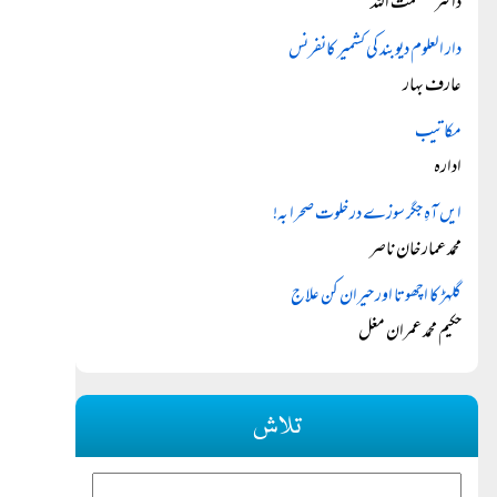
ڈاکٹر عصمت اللہ
دار العلوم دیوبند کی کشمیر کانفرنس
عارف بہار
مکاتیب
ادارہ
ایں آہِ جگر سوزے در خلوت صحرا بہ!
محمد عمار خان ناصر
گلہڑ کا اچھوتا اور حیران کن علاج
حکیم محمد عمران مغل
تلاش