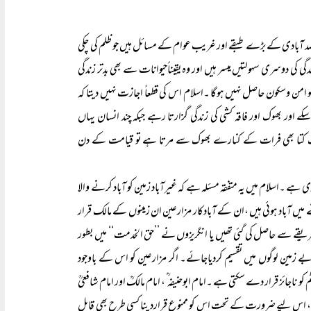
میں کوئی شک نہیں کہ اس وقت ملک میں سب سے اہم مسئلہ ملک کی ۹۰ فیصد آبادی کے بڑے طبقے اور غریب عوام کے مسائل ہیں جو ظلم کی چکی
 کی دوسری سہولتیں میسر ہیں اور وہ یقیناًحیوانات سے بھی بدتر زندگی
من وسکون حاصل نہیں ہوگا ۔اسلام اس کی قطعاً اجازت نہیں دیتا کہ
 اور بھوک اور فاقہ کشی کی زندگی گزارتا رہے جبکہ چند انسان یہاں
ر ایک کتا بھی فرات کے کنارے بھوک سے مرتا ہے تو قیامت کے دن
ہے ۔اسلام میں یہ متفقہ مسئلہ ہے کہ غیرآباد زمین کو آباد کرنے والا
ں آباد ہوئی ہیں ،ان کے آبادکار مزارعین ان زمینوں کے مالک قرار
ز طریقے سے حاصل کی گئی تھیں یا انگریزوں نے ’’حق الخدمت‘‘ میں بطور
ر بے زمین لوگوں میں تقسیم کردیاجائے۔ اگر مزارعین کو اس کے باوجود
 قرار دے سکتی ہے ۔امام ابوحنیفہ ؒ ، امام مالکؒ اور امام شافعیؒ
یہ ہے، اس لیے ضرورت کے تحت اس کو ممنوع قرارد ینا کسی طرح بھی قابل