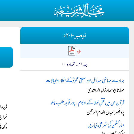
نومبر ۲۰۱۰ء
جلد ۲۱ ۔ شمارہ ۱۱
ہمارے معاشی مسائل اور مفتی محمودؒ کے افکار و خیالات
مولانا ابوعمار زاہد الراشدی
قرآن مجید میں قتلِ خطا کے احکام ۔ چند توجہ طلب پہلو
ڈیرہ 
پروفیسر میاں انعام الرحمن
خراج
جہادِ کشمیر کی شرعی بنیادیں
دکھائ