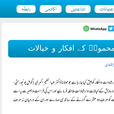
عنوانات
اشاعتیں
اکادمی
رابطہ
مودؒ کے افکار و خیالات
لراشدی
 وافکار کو پیش کیا جا رہا ہے جو مولانا ڈاکٹر عبدالحکیم اکبری
گومل یونیورسٹی،
(
س مرد درویش کے خیالات وارشادات ملاحظہ فرمائیے اور اس کی فراست وبصیرت پر اسے
 وفات کو صرف دو عشرے گزرنے کے ساتھ ہی ہمارے اور ان کے درمیان نہ صرف