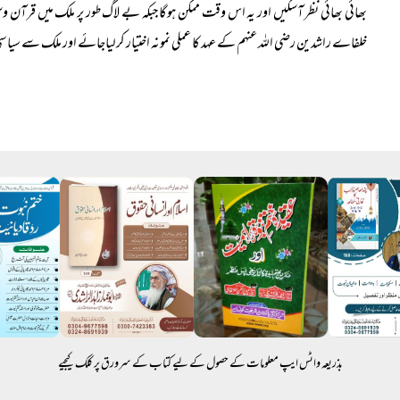
بھائی بھائی نظر آسکیں اور یہ اس وقت ممکن ہوگا جبکہ بے لاگ طور پر ملک میں قرآن وس
خلفاے راشدین رضی اللہ عنہم کے عہد کا عملی نمونہ اختیار کرلیاجائے اور ملک سے سیاسی،
بذریعہ واٹس ایپ معلومات کے حصول کے لیے کتاب کے سرورق پر کلک کیجیے