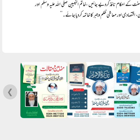
نت کے احکام نافذ کردیے جائیں ،خاتم النبیین صلی اللہ علیہ وسلم اور
 اقتصادی اور معاشی ظلم وجبر کا خاتمہ کردیا جائے۔‘‘
❮