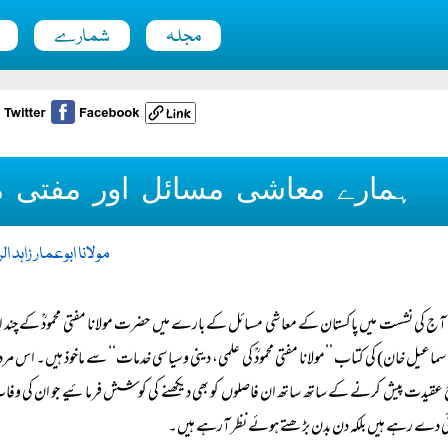
مجلہ
شمارے
ہمارے معاشی مسائل اور مفتی مح
مولانا ابوعمار زاہد ا
آج کی نشست میں پاکستان کے معاشی مسائل کے بارے میں حضرت مولانا مفتی محمودؒ کے چند ارشادات
اسماعیل خان) کی کتاب ’’مولانا مفتی محمودؒ کی علمی، دینی وسیاسی خدمات‘‘ سے ماخوذ ہیں۔ ا
 عقیدت پیش کرنے کے ساتھ ساتھ ان فاصلوں کو بھی دیکھنے کی کوشش فرمائیے جو ان کی
ی دے رہے ہیں بلکہ دن بدن بڑھتے ہوئے نظر آرہے ہیں۔