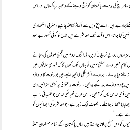
امراج کی مدد سے پاکستان کو ترقی دینے کے دعویدار پاکستان اور اس
تے جارہے ہیں ،اسے بیخ وبن سے اکھاڑ پھینکناچاہیے، مغربی استعماری
نہیں کیا جاتا، اس وقت تک معاشرے میں فلاح کا کوئی تصور بے سود
ش پر ہزاروں روپے خرچ نہ کریں، ڈرائنگ روم میں قیمتی صوفوں کی بجائے
کیوں کام نہیں دے سکتی؟ میں تو یہاں تک کہوں گا کہ شہری علاقوں میں
 بننے دیا جائے۔ ہمارے اکثر ملکی قوانین ایسے ہیں جو رشوت کا دروازہ
 میں چوردروازے بند کیے جائیں۔ رشوت بدعنوانی پر کڑی سزائیں دی
تر میں قومی لباس پہن کر آئیں۔ اس طرح غیرملکی لباس جو نفسیاتی رعب
 یا لکھا نہ جاسکے۔ جھوٹ ایک زہر ہے، جو معاشرہ کی اچھائیوں کو
ضرورت ہے۔‘‘
کو اس سطح پر لانا چاہتے ہیں جہاں پاکستان کے تمام مسلمان عملاً