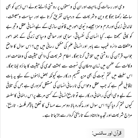
وحی اور رسالت کی ماہیت اور ان کی وسعتوں پر روشنی ڈالتے ہوئے اس ذہن کو بھی
سامنے رکھنا ہوگا جو دین وشریعت کے درمیان تفریق کرتا ہے اور سیاست ومعیشت،
خاندانی زندگی اور جرم وسزا جیسے دنیوی امور میں قانون سازی کے لیے انسانی عقل وتجربے
کو کافی سمجھتا ہے۔ کیا انسان کی نفسیاتی، سماجی اور معاشی وسیاسی زندگی کے جملہ امور
ومتعلقات دائرہ غیب سے باہر اور انسانی علم کی مکمل رسائی میں ہیں؟ اس سوال کا واضح
جواب قرآن کی روشنی میں تلاش کرنا ہوگا۔ احکام شریعت کی دائمی حیثیت کی وضاحت اور
وکالت کے ضمن میں زمان ومکان کی نسبت سے بعثت محمدی کی حیثیت کا جائزہ لینا ہوگا۔
اس سلسلے میں ختم نبوت کی بھی مزید تفہیم درکار ہے کیونکہ بعض ذہنوں کے لیے یہ بات
ناقابل فہم ہے کہ جب عقل وحواس کی نارسائی انسان کی مستقل کمزوری ہے جس کی تلافی
کے لیے وحی الٰہی کی رہنمائی درکار ہے تو تاریخ انسانی کے کسی مرحلے پر اس رہنمائی کا سلسلہ
کیوں ختم کر دیا گیا؟ اس سوال اور مذکورہ بالا دوسرے مسائل کا تعلق بالآخر فلسفہ، تاریخ،
مزاج شریعت اور تجدید واجتہاد کے تاریخی کردار سے جڑ جاتا ہے۔
قرآن اور سائنس: