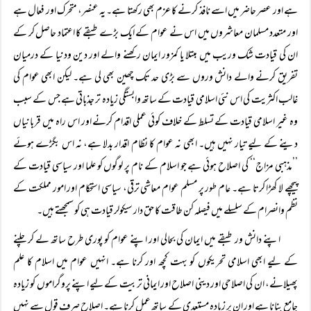
ہے اور عصر حاضر میں اسے نافذ کرنے کا عزم بھی رکھتا ہے۔ یہ عنصر، متحرک اور فعال ہے
اور متعدد مسلمان معاشروں میں اس نے عوام کے ایک بڑے طبقے کا اعتماد حاصل کر کے
ان کی قیادت شک وریب میں مبتلا یا کمزور ایمان رکھنے والے اور دین ودنیا کے درمیان
تفریق کرنے والے دانش وروں سے بڑی حد تک چھین بھی لی ہے۔ لیکن ابھی عوام کی
غالب اکثریت کی اس نئی اسلامی قیادت کے ساتھ وابستگی زیادہ تر جذباتی ہے جس کے سبب
وہ غیر اسلامی قیادت کے تسلط کے خلاف کوئی عملی اقدام کرنے اور اس راہ میں قربانیاں
دینے کے لیے تیار نہیں ہیں۔ ابھی نہ عوام کا نظام اقدار بدلا ہے، نہ اس بگڑے ہوئے
’’مذہبی مزاج‘‘ کی اصلاح ہوئی ہے جو اسلام کے نام پر لوگوں کو علما اور سیاسی قیادت کے
پیچھے لا کھڑا کرتا ہے۔ عام طور پر مسلم عوام معاشی ترقی، سیاسی استحکام اور امور مملکت کے
نظم وانصرام کے سلسلے میں فیصلہ کن طاقت کا حق دار سیکولر قیادت ہی کو سمجھتے ہیں۔
اپنے دانش ور طبقے میں ایمان کی بحالی اور اپنے عوام کو پوری طرح ساتھ لے کر چلنے
کے لیے ابھی اسلامی تحریکوں کو بہت کچھ اور کرنا ہے۔ انہیں عوام میں اسلام کا علم
پھیلانے، ان کی اصلاحی اور دینی اصلاح اور ایمانی تربیت کے لیے اپنے پروگراموں کو زیادہ
جامع بنانا ہے اور ان پر زیادہ مستعدی کے ساتھ عمل کرنا ہے۔ اصلاح صرف قول سے نہیں