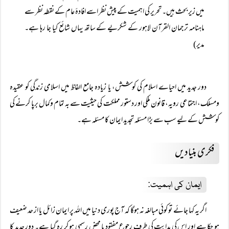
میں زیر بحث ہیں۔ تحریر کی اہمیت کے پیش نظر اسے افادۂ عام کے نقطہ نظر سے
ماہنامہ ترجمان القرآن لاہور کے شکریے کے ساتھ یہاں شائع کیا جا رہا ہے۔
مدیر)
دور جدید میں احیاے اسلام کی کوشش، یا زیادہ جامع الفاظ میں اسلامی زندگی کو عقیدہ
ومسلک، اجتماعی رویہ، قانون ملکی اور دستور مملکت کی حیثیت سے بہ تمام وکمال برپا کرنے کی
کوشش کے لیے سب سے بڑا مسئلہ تجدید ایمان کا مسئلہ ہے۔
فکری بنیادیں
ایمان کی اہمیت:
اگر یہ کہا جائے تو کوئی مبالغہ نہ ہوگا کہ آج پوری دنیا میں اللہ پر ایمان زائل یا از حد ضعیف
ہو چکا ہے اور اس کی ہدایت کی طرف رجوع مفقود یا محض رسمی ہو کر رہ گیا ہے۔ دور جدید کا