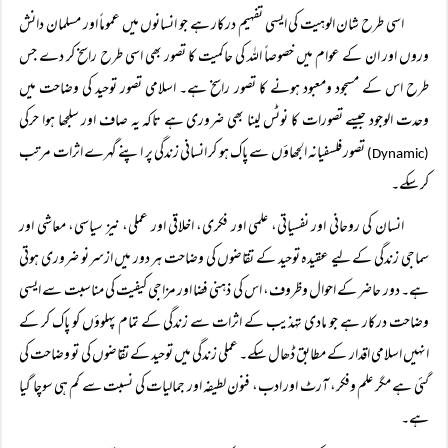
اسی طرح شان الوہیت کی ایسی تفہیم درکار ہے جو انسانوں میں عموماً اور مسلمان دانش
وروں اور ان کے عوام میں خصوصاً اللہ کی حاکمیت کا تصور بھی اسی طرح راسخ کر دے جس
طرح اس کے مسجود ومعبود ہونے کا تصور راسخ ہے۔ اسلامی تصور توحید کی وضاحت میں
وحدت الوجود جیسے تصورات کا نوٹس لینا بھی ضروری ہے تاکہ یہ صاف اور سلجھا ہوا حرکی
تصور فلسفیانہ الجھاؤں سے پاک ہو کر انسانی زندگی پر اپنے گہرے اثرات مرتب
(Dynamic)
کر سکے۔
انسان کی روحانی اور نفسیاتی، علمی اور فکری، اخلاقی اور عملی، نیز سیاسی، معاشی اور
سماجی زندگی کے لیے عقیدہ توحید کے تقاضوں کی وضاحت ہر دور میں ازسرنو ضروری ہوتی
ہے۔ دور حاضر کے احوال وظروف، اس کی ذہنی فضا اور مزاجی کیفیت کی مناسبت سے ایسی
وضاحت درکار ہے جو مادی تہذیب کے اثرات سے زندگی کے تمام پہلوؤں کو پاک کر کے
انہیں اسلامی اقدار کے مطابق ڈھال سکے۔ عملی زندگی میں توحید کے تقاضوں کی تو وضاحت کی
گئی ہے مگر علم وفکر، آرٹ اور ادب، فنون لطیفہ اور جمالیات کی نسبت سے کم ہی سوچا گیا
ہے۔