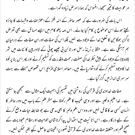
مرعوبیت کا نتیجہ سمجھا۔ افسوس کہ ہمارا مرض زیادہ گہرا ہے۔
اس بات کی ضرورت ہے کہ عصر حاضر کے ائمہ فکر کے اعتراضات وشبہات کا جائزہ
لیتے ہوئے اس موضوع پر کام کیا جائے۔ اس ہمہ پہلو کام میں ایسے مسائل سے بھی تعرض
ناگزیر ہوگا جن کا تعلق خدا کے وجود سے نہیں بلکہ اس کی صفات اور ان صفات کے درمیان
ہم آہنگی سے ہے۔ مثلاً برٹرینڈ رسل اور ٹائن بی جیسے چوٹی کے لاادریین کائنات میں شر
کے وجود کے پیش نظر خدا کی صفت رحمت وقدرت کو تسلیم کرنے اور پھر اس بنا پر خود
(Evil)
خدا کا وجود تسلیم کرنے کو دشوار پاتے ہیں۔ معاصر اسلامی لٹریچر اس مخصوص مسئلے سے بہت
سرسری انداز میں گزر گیا ہے۔
صفات خداوندی کی قرآن کی روشنی میں تفہیم کی اہمیت ایک مثال سے سمجھی جا سکتی
ہے۔ خدا علیم وخبیر ہے اور وہی غیب کا علم رکھتا ہے مگر علم کے باب میں دور حاضر کا
انسان کسی حد کا قائل نہیں اور وہ اس علم وخبر کا بھی مدعی ہے جو ضابطہ حیات وضع کرنے
کے لیے درکار ہے۔ اس انانیت میں اعتدال پیدا کرنا شان الوہیت اور مقام عبودیت کے
صحیح فہم اور متعلقہ صفات خداوندی کے قرآنی تصور پر اطمینان حاصل کیے بغیر ممکن نہیں۔