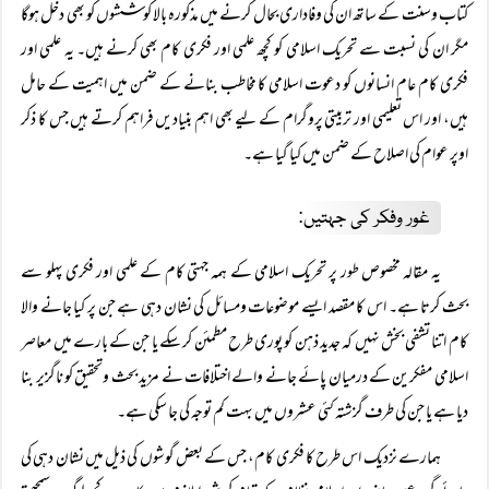
کتاب وسنت کے ساتھ ان کی وفاداری بحال کرنے میں مذکورہ بالا کوششوں کو بھی دخل ہوگا
مگر ان کی نسبت سے تحریک اسلامی کو کچھ علمی اور فکری کام بھی کرنے ہیں۔ یہ علمی اور
فکری کام عام انسانوں کو دعوت اسلامی کا مخاطب بنانے کے ضمن میں اہمیت کے حامل
ہیں، اور اس تعلیمی اور تربیتی پروگرام کے لیے بھی اہم بنیادیں فراہم کرتے ہیں جس کا ذکر
اوپر عوام کی اصلاح کے ضمن میں کیا گیا ہے۔
غور وفکر کی جہتیں:
یہ مقالہ مخصوص طور پر تحریک اسلامی کے ہمہ جہتی کام کے علمی اور فکری پہلو سے
بحث کرتا ہے۔ اس کا مقصد ایسے موضوعات ومسائل کی نشان دہی ہے جن پر کیا جانے والا
کام اتنا تشفی بخش نہیں کہ جدید ذہن کو پوری طرح مطمئن کر سکے یا جن کے بارے میں معاصر
اسلامی مفکرین کے درمیان پائے جانے والے اختلافات نے مزید بحث وتحقیق کو ناگزیر بنا
دیا ہے یا جن کی طرف گزشتہ کئی عشروں میں بہت کم توجہ کی جا سکی ہے۔
ہمارے نزدیک اس طرح کا فکری کام، جس کے بعض گوشوں کی ذیل میں نشان دہی کی