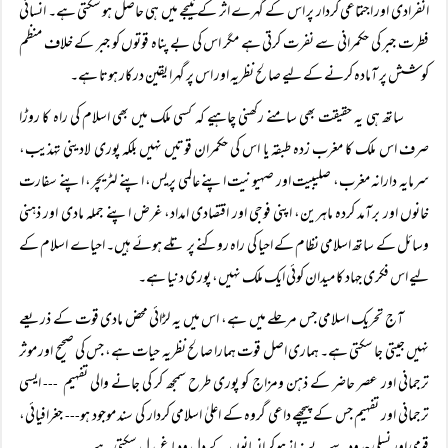
انفرادی اور اجتماعی کردار پر اس کے گہرے اثر کے نتیجے میں ہی حاصل ہو سکتی ہے۔ انسانی
فطرت جبر کی حکمرانی سے نفرت کرتی ہے مگر اس کی بے پناہ قوتوں کو جبر کے خلاف منظم
کوشش پر آمادہ کرنے کے لیے صالح نظریہ اور اس پر گہرا یقین درکار ہوتا ہے۔
ساتھ ہی یہ حقیقت بھی سامنے رکھنی چاہیے کہ کسی ملک میں بھی اسلام کی راہ کا روڑا
صرف اس ملک کا مغرب زدہ طبقہ یا اس کی حکمران قوتیں نہیں بلکہ پوری لادینی تہذیب،
سرمایہ دارانہ مغرب، صلیبیت اور صہیونیت اپنے عالمی پریس، اپنے لٹریچر، اپنے سفارت
خانوں اور برآمد کردہ ماہرین، اپنی فوجی اور اقتصادی امداد، غرض اپنے جملہ مادی اور ذہنی
وسائل کے ساتھ اسلامی نظام کے احیا کی راہ روکنے پر تلے ہوئے ہیں۔ احیاے اسلام کے
لیے اس فکری جہاد کا میدان کوئی ایک ملک نہیں، پوری دنیا ہے۔
آج تحریک اسلامی جس مرحلے میں ہے، اس میں یہ لڑائی محض مادی قوت کے ذریعے
نہیں جیتی جا سکتی ہے۔ ہماری اصل قوت ہمارا صالح نظریہ حیات ہے، جس کی صحیح اور موثر
ترجمانی اور عصر حاضر کے ذہن ومزاج کو پوری طرح سمجھ کر کی جانے والی تفہیم
ایسی
---
ترجمانی اور تفہیم جس کے پیچھے داعی گروہ کے اعلیٰ اسلامی کردار کی سند موجود ہو
جغرافیائی،
---