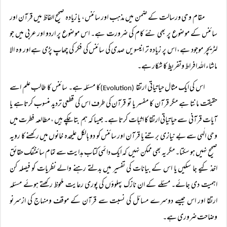
مقام وحی ورسالت کے ضمن میں مذہب اور سائنس، یا زیادہ صحیح الفاظ میں قرآن اور
سائنس کے موضوع پر بھی نئے کام کی ضرورت ہے۔ اس موضوع پر اردو اور عربی میں جو
لٹریچر موجود ہے، اس پر زیادہ تر انیسویں صدی کی سائنس کی فکر کی چھاپ پڑی ہے اور وہ الا
ماشاء اللہ افراط وتفریط کا شکار ہے۔
اس کی ایک مثال حیاتیاتی ارتقا
کا مسئلہ ہے۔ سائنس کا طالب علم اسے
(Evolution)
حقیقت مانتا ہے مگر قرآن کا مفسر یا تو قرآن کی طرف اس کی قطعی تردید منسوب کرتاہے یا
آیات قرآنی سے حیاتیاتی ارتقا کا اثبات کرتا ہے۔ جیسا کہ ہم بتا چکے ہیں ، مطالعہ فطرت میں
وحی الٰہی سے بے نیازی برتنے یا قرآن اور سائنس کو دو بالکل علیحدہ خانوں میں رکھنے کا رویہ
صحیح نہیں ہو سکتا۔ مگر یہ بھی ممکن نہیں کہ ایک دائمی کتاب ہدایت سے تمام سائنٹفک حقائق
اخذ کیے جا سکیں یا اس کے بیانات کی تفسیر میں بدلتے رہنے والے نظریات کو فیصلہ کن
اہمیت دی جائے۔ مسئلے کے ان نازک پہلوؤں کی پوری رعایت ملحوظ رکھتے ہوئے مسئلہ
ارتقا اور اس جیسے دوسرے مسائل کی نسبت سے قرآن کے موقف ومنہاج کی ازسرنو
وضاحت ضروری ہے۔