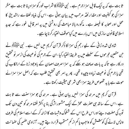
ثابت ہے کہ یہ ایک قابل سزا جرم ہے۔ نبی ﷺکا شراب خور کو سزا دینا ثابت ہے مگر
سزا کی جو کیفیت اور مقدار فقہ مرتب میں بیان ہوئی ہے، اس کی بنیاد خلفاے راشدینؓ کا
عمل اور صحابہ کا فیصلہ ہے۔ مذکورہ بالا مباحث کی روشنی میں یہ امر قابل غور ہے کہ جدید
اسلامی قانون سازی میں اس بارے میں کیا موقف اختیار کرنا چاہیے۔
شادی شدہ زانی کے لیے رجم کی سزا کا ذکر قرآن کریم میں نہیں ہے۔ نبی ﷺ نے
جن متعین مجرموں کے سلسلے میں یہ طریقہ اختیار کیا، ان کے جرم کی نوعیت کی ازسرنو تحقیق
درکار ہے تاکہ یہ بات صاف ہو سکے کہ یہ سزا صرف احصان کے باوجود زنا کے ارتکاب کی
تھی یا جرم کی نوعیت زیادہ پیچیدہ تھی۔ پھر یہ امر بھی تحقیق طلب ہے کہ اصل سزا سزائے
موت ہے یا یہ مخصوص طریقہ سزا بھی شرعی حیثیت رکھتا ہے۔
قرآن کریم میں مرتد کی سزا نہیں بیان ہوئی ہے۔ مرتد کی جو سزا سنت سے ثابت
ہے، اس کے ساتھ ہی حضرت عمرؓ کے ایک مشہور اثر کی بنا پر اکثر فقہا مرتد کو تین دن تک
توبہ کی مہلت دینے اور اس طرح اس کے شکوک وشبہات کا ازالہ کر کے اسے اسلام کی طرف
واپس لانے کی کوشش کو واجب یا کم از کم مستحب قرار دیتے ہیں۔ آزادی ضمیر کی ضمانت