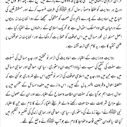
قرآن کریم کی رہنمائی میں عقلی جانچ پرکھ دونوں کے بارے میں صحیح ہے۔ چند مجموعوں میں
درج ہر روایت کو لفظاً ومعناً رسول کریم ﷺ کی طرف منسوب کرنے اور مستشرقین کی
اتباع میں احادیث کے پورے ذخیرہ کی صحت کو مشکوک سمجھنے کے دو انتہا پسندانہ رویوں
کے درمیان یہی وہ مسلک اعتدال ہے جو تحریک اسلامی کے رہنماؤں نے اختیار کیا ہے۔
اصل مسئلہ زیر غور مسائل میں اس موقف کو عملاً برت کر دکھانے اور انتہا پسندانہ موقفوں پر
علمی تنقید کا ہے۔ یہ کام بھی ازحد تشنہ ہے۔
روایت ودرایت کے اعتبار سے احادیث کی ازسرنو تحقیق اور جدید مسائل کی نسبت
سے سنت کی تنقیح کی سب سے زیادہ اہمیت ان دستوری، سیاسی، معاشی اور سماجی مسائل
میں ہے جن میں دور جدید میں اسلامی موقف کی ازسرنو تعیین اس لیے ضروری ہو گئی ہے کہ
متعلقہ احوال وظروف یکسر بدل گئے ہیں۔ اس دائرے میں متعدد مسائل کے ضمن میں یہ
سوال بہت اہم ہو گیا ہے کہ سنت ان مقاصد ومصالح کے اعتبار سے اور ان کے حصول کے
لیے مزاج شریعت سے مناسبت رکھنے والے طریقے اختیار کرنے کا نام ہے جن کا اعتبار
نبی ﷺ نے اپنے زمانے کی دستوری، سیاسی، معاشی اور سماجی زندگی کی تطہیر وتنظیم میں
کیا تھا، یا خود ان متعین قواعد وضوابط کا نام ہے جو آپ ﷺ نے وضع کیے تھے۔