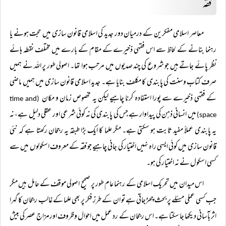
فقہ
معاصر اسلامی مفکرین کے درمیان دور جدید کی اسلامی قانون سازی میں حجت ہونے یا
رہنما بنانے کے لحاظ سے اس فقہی ذخیرے کے مقام کے بارے میں مختلف نقطہ ہائے
نظر پائے جاتے ہیں جو شروع کی چند صدیوں میں مرتب ہوا تھا۔ اصولی طور پر اللہ نے ہمیں
صرف کتاب وسنت کی پابندی کا مکلف بنایا ہے۔ جدید اسلامی قانون سازی میں ہمیں ماضی
کے فقہی ذخیرے سے پورا استفادہ کرنا چاہیے لیکن یہ مخصوص زمان و مکان
(time and
میں انسانی ذہن کی پیداوار ہے جس کی پابندی کی نہ کوئی شرعی اور عقلی دلیل ہے، نہ
space)
یہ پابندی عملاً مفید ثابت ہو سکتی ہے۔ مگر علما کا ایک بڑا طبقہ یہ رجحان رکھتا ہے کہ نئی
قانون سازی میں کوئی ایسی راہ نہیں اختیار کی جانی چاہیے جو فقہ کے معروف اسکولوں میں سے
کسی اسکول نے نہ اختیار کی ہو۔
اس میدان میں تحریک اسلامی کے رہنما عام طور پر صحیح اصولی موقف کے حامل ہیں مگر
جب کسی عملی مسئلے پر بحث چھڑجاتی ہے تو ان کے طرز فکر پر بھی علما کے غالب رجحان کا گہرا
اثر بآسانی دیکھا جا سکتا ہے۔ اس رجحان کے رد عمل میں احوال وظروف اورمزاج عصر کی بیش