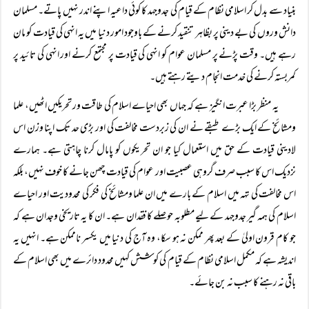
بنیاد سے بدل کر اسلامی نظام کے قیام کی جدوجہد کا کوئی داعیہ اپنے اندر نہیں پاتے۔ مسلمان
دانش وروں کی بے دینی پر بظاہر تنقید کرنے کے باوجود امور دنیا میں یہ انہی کی قیادت کو مان
رہے ہیں۔ وقت پڑنے پر مسلمان عوام کو انہی کی قیادت پر مجتمع کرنے اور انہی کی تائید پر
کمربستہ کرنے کی خدمت انجام دیتے رہتے ہیں۔
یہ منظر بڑا عبرت انگیز ہے کہ جہاں بھی احیاے اسلام کی طاقت ور تحریکیں اٹھیں، علما
ومشائخ کے ایک بڑے طبقے نے ان کی زبردست مخالفت کی اور بڑی حد تک اپنا وزن اس
لادینی قیادت کے حق میں استعمال کیا جو ان تحریکوں کو پامال کرنا چاہتی ہے۔ ہمارے
نزدیک اس کا سبب صرف گروہی عصبیت اور عوام کی قیادت چھن جانے کا خوف نہیں، بلکہ
اس مخالفت کی تہہ میں اسلام کے بارے میں ان علما ومشائخ کی فکر کی محدودیت اور احیاے
اسلام کی ہمہ گیر جدوجہد کے لیے مطلوبہ حوصلے کا فقدان ہے۔ ان کا یہ تاریخی وجدان ہے کہ
جو کام قرون اولیٰ کے بعد پھر ممکن نہ ہو سکا، وہ آج کی دنیا میں یکسر ناممکن ہے۔ انہیں یہ
اندیشہ ہے کہ مکمل اسلامی نظام کے قیام کی کوشش کہیں محدود دائرے میں بھی اسلام کے
باقی نہ رہنے کا سبب نہ بن جائے۔