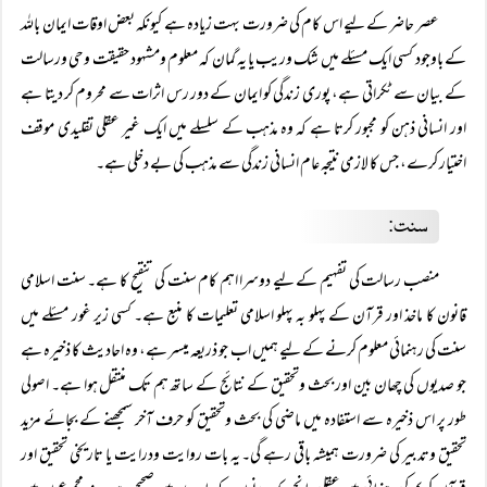
عصر حاضر کے لیے اس کام کی ضرورت بہت زیادہ ہے کیونکہ بعض اوقات ایمان باللہ
کے باوجود کسی ایک مسئلے میں شک وریب یا یہ گمان کہ معلوم ومشہود حقیقت وحی ورسالت
کے بیان سے ٹکراتی ہے، پوری زندگی کو ایمان کے دور رس اثرات سے محروم کر دیتا ہے
اور انسانی ذہن کو مجبور کرتا ہے کہ وہ مذہب کے سلسلے میں ایک غیر عقلی تقلیدی موقف
اختیار کرے، جس کا لازمی نتیجہ عام انسانی زندگی سے مذہب کی بے دخلی ہے۔
سنت:
منصب رسالت کی تفہیم کے لیے دوسرا اہم کام سنت کی تنقیح کا ہے۔ سنت اسلامی
قانون کا ماخذ اور قرآن کے پہلو بہ پہلو اسلامی تعلیمات کا منبع ہے۔ کسی زیر غور مسئلے میں
سنت کی رہنمائی معلوم کرنے کے لیے ہمیں اب جو ذریعہ میسر ہے، وہ احادیث کا ذخیرہ ہے
جو صدیوں کی چھان بین اور بحث وتحقیق کے نتائج کے ساتھ ہم تک منتقل ہوا ہے۔ اصولی
طور پر اس ذخیرہ سے استفادہ میں ماضی کی بحث وتحقیق کو حرف آخر سمجھنے کے بجائے مزید
تحقیق وتدبیر کی ضرورت ہمیشہ باقی رہے گی۔ یہ بات روایت ودرایت یا تاریخی تحقیق اور