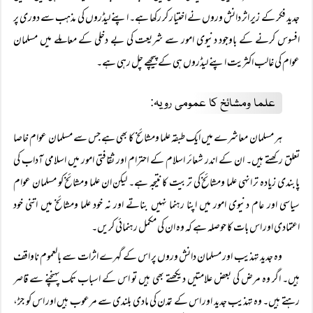
جدید فکر کے زیر اثر دانش وروں نے اختیار کر رکھا ہے۔ اپنے لیڈروں کی مذہب سے دوری پر
افسوس کرنے کے باوجود دنیوی امور سے شریعت کی بے دخلی کے معاملے میں مسلمان
عوام کی غالب اکثریت اپنے لیڈروں ہی کے پیچھے چل رہی ہے۔
علما ومشائخ کا عمومی رویہ:
ہر مسلمان معاشرے میں ایک طبقہ علما ومشائخ کا بھی ہے جس سے مسلمان عوام خاصا
تعلق رکھتے ہیں۔ ان کے اندر شعائر اسلام کے احترام اور ثقافتی امور میں اسلامی آداب کی
پابندی زیادہ تر انہی علما ومشائخ کی تربیت کا نتیجہ ہے۔ لیکن ان علما ومشائخ کو مسلمان عوام
سیاسی اور عام دنیوی امور میں اپنا رہنما نہیں بناتے اور نہ خود علما ومشائخ میں اتنی خود
اعتمادی اور اس بات کا حوصلہ ہے کہ وہ ان کی مکمل رہنمائی کریں۔
وہ جدید تہذیب اور مسلمان دانش وروں پر اس کے گہرے اثرات سے بالعموم ناواقف
ہیں۔ اگر وہ مرض کی بعض علامتیں دیکھتے بھی ہیں تو اس کے اسباب تک پہنچنے سے قاصر
رہتے ہیں۔ وہ تہذیب جدید اور اس کے تمدن کی مادی بلندی سے مرعوب ہیں اور اس کو جڑ،