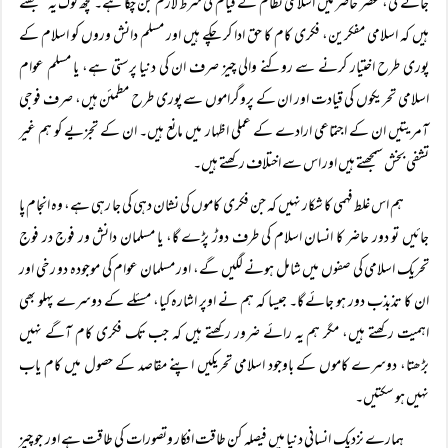
جائے گی، عصر حاضر میں اسلامی نظام کے قیام کی شرط لازم بن چکا ہے۔ کچھ لوگ یہ سمجھتے
ہیں کہ اسلامی مفکرین، فکری کام کا حق ادا کر چکے ہیں اور مسلم دانش وروں کو اسلام کے
پوری طرح اختیار کرنے سے روکنے والی چیز صرف ان کی دنیا پرستی ہے، یا مسلم عوام
اسلامی تحریکوں کی قیادت اور ان کے پروگراموں سے پوری طرح مطمئن ہیں، صرف فوجی
آمریتیں ان کے اجتماعی ارادے کے عملی اظہار میں مانع ہیں۔ ان کے تجزیے کو ہم غیر
تشفی بخش سمجھتے ہیں اور اس سے اختلاف رکھتے ہیں۔
ہم اس غلط فہمی کا شکار نہیں کہ جن فکری کاموں کی نشان دہی کی جا رہی ہے، وہ انجام پا
جائیں تو دور حاضر کا انسان اسلام کی طرف دوڑ پڑے گا، یا مسلمان دانش ور فوج در فوج
تحریک اسلامی کی صفوں میں شامل ہونے لگیں گے، اور مسلمان عوام کی موجودہ دو رخی اور
ان کا تذبذب دور ہو جائے گا۔ جیسا کہ ہم نے اوپر اشارہ کیا، مسئلے کے دوسرے پہلو بھی
اہمیت رکھتے ہیں، مگر ہم یہ رائے ضرور رکھتے ہیں کہ جب تک فکری کام آگے نہیں
بڑھتا، دوسرے کاموں کے باوجود اسلامی تحریکیں اپنے مقاصد کے حصول میں کام یاب
نہیں ہو سکتیں۔
ہمارے نزدیک انسانی دنیا میں فیصلہ کن طاقت افکار وتصورات کی طاقت ہے اور جو چیز