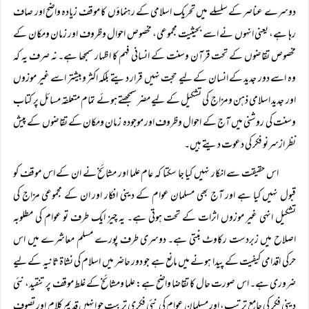
دوسرے عناصر کے سلسلے میں تحریک اسلامی کے رہنماؤں کا موقف زیادہ واضح اور صاف
رہا ہے، یعنی انہوں نے اسے بحیثیت مجموعی، مخصوص احوال وظروف اور زمان ومکان کے
مخصوص تقاضوں کے تحت قرآن وسنت کے انسانی فہم کا اظہار سمجھا ہے۔ نہ صرف یہ کہ
وہ اسے دور جدید کے انسان کے لیے حجت نہیں قرار دیتے بلکہ اکثر وبیشتر اسے غیر موزوں
اور جدید اسلامی ذہن ومزاج کی تشکیل کے لیے مضر سمجھتے ہوئے تمام متعلقہ مسائل پر کتاب
وسنت کی روشنی میں آج کے احوال وظروف اور موجودہ زمان ومکان کے تقاضوں کے پیش
نظر ازسرنو فکر کی دعوت دیتے ہیں۔
اس حقیقت سے انکار نہیں کیا جا سکتا کہ عام علما اور مشائخ نے ان کے اس موقف کو
قبول نہیں کیا ہے اور آج بھی مسلمان عوام کے دینی افکار اور ان کے مجموعی مزاج کی
تشکیل انہی غیر موزوں اثرات کے تحت ہوتی ہے۔ یہ چیز ایک طرف تو عوام کی مطلوبہ
اصلاح میں زبردست رکاوٹ بنتی ہے۔ دوسری طرف پورے مسلم معاشرے میں اس
حرکی اقدامی کیفیت کے پیدا ہونے میں مانع ہے جو دور حاضر میں اسلام کی نشاۃ ثانیہ کے لیے
ضروری ہے۔ اس صورت حال کا تقاضا واضح ہے: علما ومشائخ کے غلط موقف پر تنقید، نئی
دینی فکر کی جامع ترتیب، اور مسلمان عوام کی نئی فکری تربیت جو انہیں قدیم کلام اور تصوف