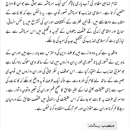
تمام تہذیبی مظاہر کی آب یاری بالآخر کسی ایک سرچشمہ سے ہوتی ہے جو ان کا مزاج
متعین کرتا ہے۔ اسلامی تہذیب کا سرچشمہ تصور توحید ہے۔ یہ ناممکن ہے کہ کائنات کے
مشاہدے ومطالعے میں، قوانین فطرت کے اکتشاف اور ان کی تشریح میں یا نفس انسانی،
سماج اور اجتماعی زندگی کے مختلف پہلوؤں کے تجزیہ وتحلیل میں اس سرچشمہ سے بے
نیازی برت کر اسلامی تہذیب کی تشکیل جدید کی امید کی جا سکے۔
واقعہ یہ ہے کہ یہ وہ دائرے ہیں جو علماء دین کی دسترس سے باہر رہے ہیں اور ان کے
ماہرین نے شعوری یا لا شعوری طور پر ان دائروں میں خدا کے ساتھ وہی سلوک روا رکھا ہے
جو مغربی تہذیب نے اختیار کیا ہے۔ اس موقف پر نظر ثانی کی اور ان دائروں میں توحیدی
بصیرت کے ساتھ نئے کام کی ضرورت ہے تاکہ ایک طرف تو یہ واضح ہو سکے کہ کائنات کی
سب سے بڑی حقیقت یعنی خدا کے بغیر حقائق کا صحیح فہم اور ان کی تعبیر وتوجیہ دشوار ہے۔
دوسری طرف یہ ثابت ہو جائے کہ اس حقیقت کی رہنمائی میں مختلف حقائق کے درمیان
ربط قائم کرنا اور ان سے متوازن اور ہم آہنگ استفادہ کرنا ممکن ہے۔
منصب رسالت: