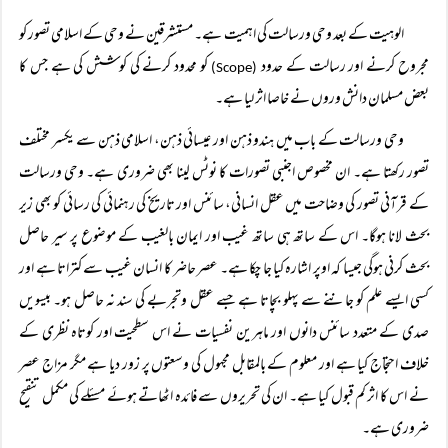
الوہیت کے بعد وحی ورسالت کی اہمیت ہے۔ مستشرقین نے وحی کے اسلامی تصور کو
مجروح کرنے اور رسالت کے حدود
کو محدود کرنے کی کوشش کی ہے جس کا
(Scope)
بعض مسلمان دانش وروں نے خاصا اثر لیا ہے۔
وحی ورسالت کے باب میں ہندو ذہن اور عیسائی ذہن، اسلامی ذہن سے یکسر مختلف
تصور رکھتا ہے۔ ان مخصوص اجنبی تصورات کا نوٹس لینا بھی ضروری ہے۔ وحی ورسالت
کے قرآنی تصور کی وضاحت میں عقل انسانی، سائنس اور تاریخ کی رہنمائی کی رسائی کو بھی زیر
بحث لانا ہوگا۔ اس کے ساتھ ہی ساتھ غیب اور ایمان بالغیب کے موضوع پر سیر حاصل
بحث کرنی ہوگی جیسا کہ اوپر اشارہ کیا جا چکا ہے۔ عصر حاضر کا انسان غیب سے کتراتا ہے اور
کسی ایسے علم کو جاننے سے پہلو بچاتا ہے جسے عقل وتجربے کی سند نہ حاصل ہو۔ بیسویں
صدی کے متعدد سائنس دانوں اور ماہرین نفسیات نے اس سطحیت اور کوتاہ نظری کے
خلاف احتجاج کیا ہے اور معلوم کے بالمقابل مجہول کی وسعتوں پر زور دیا ہے مگر مزاج عصر
نے اس کا اثر کم قبول کیا ہے۔ ان کی تحریروں سے فائدہ اٹھاتے ہوئے مسئلے کی مکمل تنقیح
ضروری ہے۔