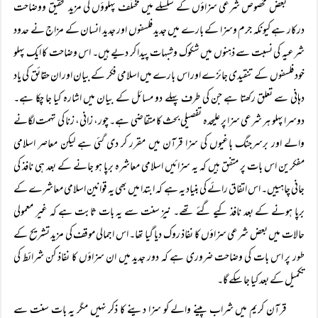
بعض مخصوص شرعی سزاؤں کے سلسلے میں مختلف پہلوؤں کی مزید تحقیق ووضاحت
درکار ہے کیونکہ جرم وسزا کے بارے میں جدید فلسفوں اور جدید انسان کے مزاج نے حدود
شرعیہ کی نسبت سے ذہنوں میں شکوک وشبہات پیدا کر دیے ہیں۔ اس وضاحت کا ایک پہلو
خود فلسفوں کے تنقیدی جائزے اور اس بارے میں اسلامی فکر کے بیان اور ان حقائق کی یاد
دہانی سے تعلق رکھتا ہے جن کی طرف پہلے دو مسائل کے بیان میں اشارہ کیا جا چکا ہے۔
دوسرا پہلو ہر شرعی سزا پر علیحدہ تفصیلی بحث کا متقاضی ہے۔ چور، زانی، زنا کی تہمت لگانے
والے اور برسرجنگ باغیوں کی سزا قرآن میں مقرر کر دی گئی ہے لیکن معاصر اسلامی
مفکرین اس بات پر متفق ہیں کہ یہ سزائیں اسلامی معاشرہ برپا ہو جانے کے بعد ہی نافذ کی
جانی چاہییں۔ اس اتفاق رائے کی بنیاد یہ ہے کہ ابتدا میں بھی یہ قوانین اسلامی معاشرے کے
برپا ہونے کے بعد نافذ کیے گئے تھے۔ نیز سنت سے یہ بات ثابت ہے کہ غیر معمولی
حالات میں بعض شرعی سزاؤں کا نفاذ روک دیا گیا تھا۔ اس اجمالی موقف کی مزید تشریح کے
طور پر اس بات کی وضاحت ضروری ہے کہ دور جدید میں ان سزاؤں کا نفاذ کن شرائط کی
تکمیل کے بعد کیا جا سکے گا۔
قرآن کریم میں شراب پینے والے کو سزا دینے کا ذکر نہیں مگر یہ بات سنت سے