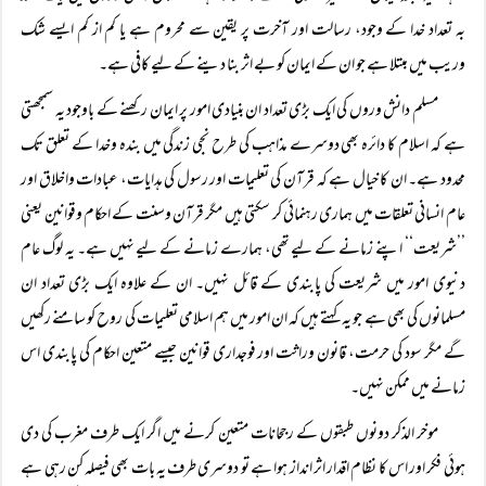
بہ تعداد خدا کے وجود، رسالت اور آخرت پر یقین سے محروم ہے یا کم از کم ایسے شک
وریب میں مبتلا ہے جو ان کے ایمان کو بے اثر بنا دینے کے لیے کافی ہے۔
مسلم دانش وروں کی ایک بڑی تعداد ان بنیادی امور پر ایمان رکھنے کے باوجود یہ سمجھتی
ہے کہ اسلام کا دائرہ بھی دوسرے مذاہب کی طرح نجی زندگی میں بندہ وخدا کے تعلق تک
محدود ہے۔ ان کا خیال ہے کہ قرآن کی تعلیمات اور رسول کی ہدایات، عبادات واخلاق اور
عام انسانی تعلقات میں ہماری رہنمائی کر سکتی ہیں مگر قرآن وسنت کے احکام وقوانین یعنی
’’شریعت‘‘ اپنے زمانے کے لیے تھی، ہمارے زمانے کے لیے نہیں ہے۔ یہ لوگ عام
دنیوی امور میں شریعت کی پابندی کے قائل نہیں۔ ان کے علاوہ ایک بڑی تعداد ان
مسلمانوں کی بھی ہے جو یہ کہتے ہیں کہ ان امور میں ہم اسلامی تعلیمات کی روح کو سامنے رکھیں
گے مگر سود کی حرمت، قانون وراثت اور فوجداری قوانین جیسے متعین احکام کی پابندی اس
زمانے میں ممکن نہیں۔
موخر الذکر دونوں طبقوں کے رجحانات متعین کرنے میں اگر ایک طرف مغرب کی دی
ہوئی فکر اور اس کا نظام اقدار اثر انداز ہوا ہے تو دوسری طرف یہ بات بھی فیصلہ کن رہی ہے