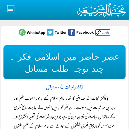
عصر حاضر میں اسلامی فکر ۔
چند توجہ طلب مسائل
ڈاکٹر نجات اللہ صدیقی
(ڈاکٹر نجات اللہ صدیقی کا شمار عالم اسلام کے نامور اصحاب علم اور
ماہرین معاشیات میں ہوتا ہے۔ زیر نظر تحریر میں انہوں نے نہایت بالغ نظری
کے ساتھ ان مباحث کی نشان دہی کی ہے جو دین وشریعت کی تعبیر وتشریح اور
امت مسلمہ کو درپیش فکری چیلنجوں کے حوالے سے عالم اسلام کے علمی حلقوں