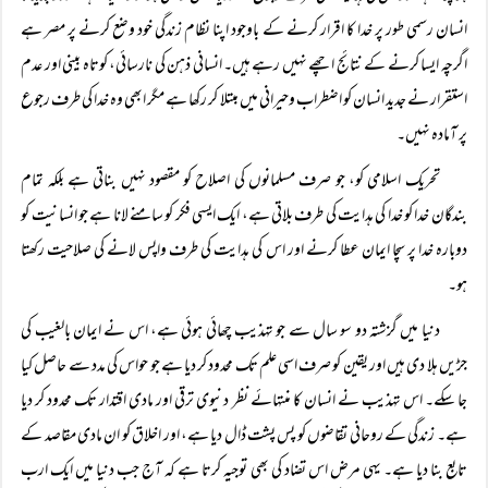
انسان رسمی طور پر خدا کا اقرار کرنے کے باوجود اپنا نظام زندگی خود وضع کرنے پر مصر ہے
اگرچہ ایسا کرنے کے نتائج اچھے نہیں رہے ہیں۔ انسانی ذہن کی نارسائی، کوتاہ بینی اور عدم
استقرار نے جدید انسان کو اضطراب وحیرانی میں مبتلا کر رکھا ہے مگر ابھی وہ خدا کی طرف رجوع
پر آمادہ نہیں۔
تحریک اسلامی کو، جو صرف مسلمانوں کی اصلاح کو مقصود نہیں بناتی ہے بلکہ تمام
بندگان خدا کو خدا کی ہدایت کی طرف بلاتی ہے، ایک ایسی فکر کو سامنے لانا ہے جو انسانیت کو
دوبارہ خدا پر سچا ایمان عطا کرنے اور اس کی ہدایت کی طرف واپس لانے کی صلاحیت رکھتا
ہو۔
دنیا میں گزشتہ دو سو سال سے جو تہذیب چھائی ہوئی ہے، اس نے ایمان بالغیب کی
جڑیں ہلا دی ہیں اور یقین کو صرف اسی علم تک محدود کر دیا ہے جو حواس کی مدد سے حاصل کیا
جا سکے۔ اس تہذیب نے انسان کا منتہائے نظر دنیوی ترقی اور مادی اقتدار تک محدود کر دیا
ہے۔ زندگی کے روحانی تقاضوں کو پس پشت ڈال دیا ہے، اور اخلاق کو ان مادی مقاصد کے
تابع بنا دیا ہے۔ یہی مرض اس تضاد کی بھی توجیہ کرتا ہے کہ آج جب دنیا میں ایک ارب