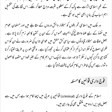
کے غیر اسلامی اثرات سے پاک کر کے مطلوبہ مثبت مزاج عطا کر سکے۔ اس تقاضے کی تکمیل
اہم اسباب کی بنا پر ابھی نہیں ہو سکی ہے۔
ہر ملک میں اسلامی تحریکوں کو سیکولر دانش وروں کے مقابلے میں اور مسلمان عوام
میں نفوذ کے لیے علما ومشائخ کی اہمیت محسوس کر کے ان پر تنقید کا لہجہ نرم کرنا پڑتا ہے۔
بعض اوقات سیکولر قیادتوں سے سیاسی کش مکش میں عوامی تائید کی ضرورت نے ان کو اس
فکری اصلاح کو نظر انداز یا کم از کم ملتوی کرنے پر مجبور کیا ہے۔ وقتی طور پر یہ طریقہ اختیار کرنا
کتنا ہی ناگزیر کیوں نہ نظر آتا ہو، ہمارے نزدیک اس اہم کام کے بغیر خود اس مقصد کا حصول
دشوار ہے جس کی خاطر اس کام کو پس پشت ڈالا گیا ہے۔
فوج داری قوانین کا مسئلہ
اسلام کے فوج داری
قوانین پر عربی میں اچھا کام ہوا ہے جس میں سے
(criminal)
بعض چیزیں اردو میں منتقل بھی کی جا رہی ہیں۔