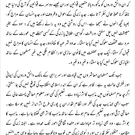
کہ ان دانش وروں کو مذکورہ بالا متعین قوانین اور ان جیسے دوسرے قوانین کو آج کی دنیا میں
نافذ کرنا عملاً محال نظر آتا ہے۔ جدید زندگی کے احوال وظروف اور جدید انسان کے مزاج کو،
جیسا کچھ انہوں نے سمجھا ہے، اس کی روشنی میں وہ یہ رائے رکھتے ہیں کہ: سود کے بغیر
معیشت نہیں چل سکتی، وراثت، گواہی، طلاق یا زندگی کے کسی مسئلے میں عورت کے ساتھ
مرد سے مختلف سلوک نہیں کیا جا سکتا۔ حدود شرعیہ کا نفاذ دور جدید کے انسان کا مزاج نہیں
قبول کر سکتا، ایک جدید مملکت میں قانون سازی اور انتظام ملکی میں غیر مسلموں کے ساتھ
امتیازی سلوک نہیں کیا جا سکتا، وغیرہ وغیرہ۔
جب تک مسلمان معاشروں میں قیادت اور سربراہی کے مالک دانش وروں کی ایمانی
اور فکری حالت یہ ہے، ظاہر ہے کہ ان کے اندر اسلامی انقلاب کی توقع نہیں کی جا سکتی،
اگرچہ عام مسلمانوں میں مذہب کا اثر زیادہ ہے۔تعلیم کی کمی اور معلوم معاشی پست حالی کے
سبب ابھی تہذیب جدید کی فکر اور نظام اقدار ان پر پوری طرح اثر انداز نہیں ہو سکا ہے۔
معاشی ترقی اور جدید تعلیم کے عام ہونے کے ساتھ مذہب کا اثر بھی گھٹتا جا رہا ہے۔ مذہب کا
جو اثر ہے، وہ بھی زیادہ تر عبادات اور متعدد ثقافتی امور تک محدود ہے۔ البتہ زندگی کے
مقاصد، منظور نظر قدریں اور دنیوی زندگی میں خوب وناخوب کے پیمانے وہی ہیں جنہیں