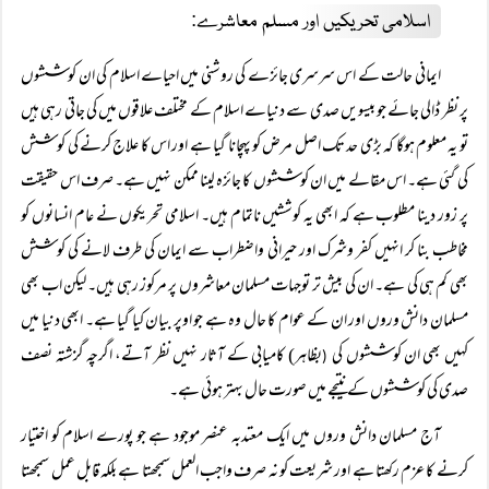
اسلامی تحریکیں اور مسلم معاشرے:
ایمانی حالت کے اس سرسری جائزے کی روشنی میں احیاے اسلام کی ان کوششوں
پر نظر ڈالی جائے جو بیسویں صدی سے دنیاے اسلام کے مختلف علاقوں میں کی جاتی رہی ہیں
تو یہ معلوم ہوگا کہ بڑی حد تک اصل مرض کو پہچانا گیا ہے اور اس کا علاج کرنے کی کوشش
کی گئی ہے۔ اس مقالے میں ان کوششوں کا جائزہ لینا ممکن نہیں ہے۔ صرف اس حقیقت
پر زور دینا مطلوب ہے کہ ابھی یہ کوششیں ناتمام ہیں۔ اسلامی تحریکوں نے عام انسانوں کو
مخاطب بنا کر انہیں کفر وشرک اور حیرانی واضطراب سے ایمان کی طرف لانے کی کوشش
بھی کم ہی کی ہے۔ ان کی بیش تر توجہات مسلمان معاشروں پر مرکوز رہی ہیں۔ لیکن اب بھی
مسلمان دانش وروں اور ان کے عوام کا حال وہ ہے جو اوپر بیان کیا گیا ہے۔ ابھی دنیا میں
کہیں بھی ان کوششوں کی
بظاہر) کامیابی کے آثار نہیں نظر آتے، اگرچہ گزشتہ نصف
(
صدی کی کوششوں کے نتیجے میں صورت حال بہتر ہوئی ہے۔
آج مسلمان دانش وروں میں ایک معتدبہ عنصر موجود ہے جو پورے اسلام کو اختیار
کرنے کا عزم رکھتا ہے اور شریعت کو نہ صرف واجب العمل سمجھتا ہے بلکہ قابل عمل سمجھتا