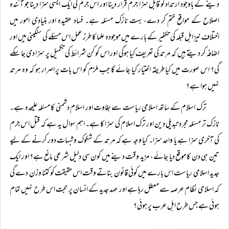
دینے کے باوجود ارتداد کو قابل سزا جرم قرار دینا اور اس جرم کی ایک ایسی سزا دینا جو آئندہ
اصلاح کے مواقع ختم کر دے، بہت نازک مسئلہ ہے۔ فساد عقیدہ اور بنیادی امور میں
اختلاف نیز اہل قبلہ کی تکفیر کے بارے میں موجودہ علما کا طرز عمل اس مسئلے کی سنگینی میں اور
اضافہ کر دیتے ہیں کہ مرتد کی تعریف کیا ہوگی اور اس کو کن شرائط کی تکمیل پر سزا دی جا سکے
گی؟ اس صورت میں کیا طریقہ اختیار کیا جائے گا جب ملزم کو اس بات پر اصرار ہو کہ وہ مرتد
نہیں ہوا ہے؟
ترک اسلام کے ساتھ اسلامی ریاست سے بغاوت اور اسلام دشمنی کا مسئلہ علیحدہ ہے۔
نازک تر مسئلہ مجرد تبدیلی دین اور ترک اسلام کی سزا کا ہے۔ اہم سوال یہ ہے کہ قتل اس جرم
کی آخری سزا ہے یا واحد سزا۔ کیا وجہ ہے کہ مرتد کے شکوک وشبہات دور کرنے کے لیے
تین ہی دن کا موقع دیا جائے، مزید وقت دینے میں کون سی دلیل شرعی مانع ہے؟ اور ایک
جدید اسلامی ریاست اس بارے میں کوئی قانون بناتے وقت اس حقیقت کو کتنا وزن دے گی
کہ اسلامی نظام عرصہ سے معطل رہا ہے اور عہد جدید کے انسان پر حجت اس طرح نہیں تمام
ہوئی ہے جس طرح اہل عرب پر ہوئی؟