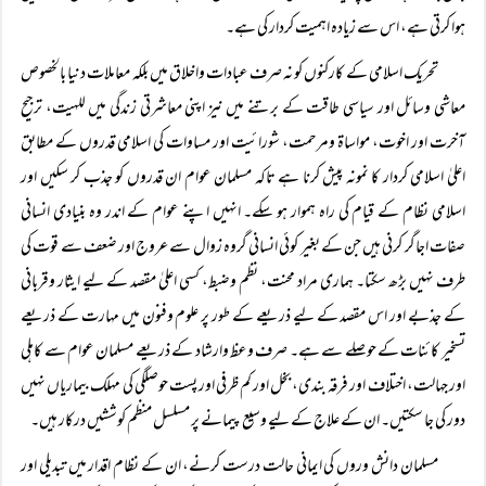
ہوا کرتی ہے، اس سے زیادہ اہمیت کردار کی ہے۔
تحریک اسلامی کے کارکنوں کو نہ صرف عبادات واخلاق میں بلکہ معاملات دنیا بالخصوص
معاشی وسائل اور سیاسی طاقت کے برتنے میں نیز اپنی معاشرتی زندگی میں للہیت، ترجیح
آخرت اور اخوت، مواساۃ ومرحمت، شورائیت اور مساوات کی اسلامی قدروں کے مطابق
اعلیٰ اسلامی کردار کا نمونہ پیش کرنا ہے تاکہ مسلمان عوام ان قدروں کو جذب کر سکیں اور
اسلامی نظام کے قیام کی راہ ہموار ہو سکے۔ انہیں اپنے عوام کے اندر وہ بنیادی انسانی
صفات اجاگر کرنی ہیں جن کے بغیر کوئی انسانی گروہ زوال سے عروج اور ضعف سے قوت کی
طرف نہیں بڑھ سکتا۔ ہماری مراد محنت، نظم وضبط، کسی اعلیٰ مقصد کے لیے ایثار وقربانی
کے جذبے اور اس مقصد کے لیے ذریعے کے طور پر علوم وفنون میں مہارت کے ذریعے
تسخیر کائنات کے حوصلے سے ہے۔ صرف وعظ وارشاد کے ذریعے مسلمان عوام سے کاہلی
اور جہالت، اختلاف اور فرقہ بندی، بخل اور کم ظرفی اور پست حوصلگی کی مہلک بیماریاں نہیں
دور کی جا سکتیں۔ ان کے علاج کے لیے وسیع پیمانے پر مسلسل منظم کوششیں درکار ہیں۔
مسلمان دانش وروں کی ایمانی حالت درست کرنے، ان کے نظام اقدار میں تبدیلی اور