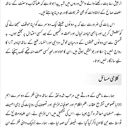
از بیش رعایت رکھنے والے دانش وروں میں شبہ پیدا ہوتا ہے کہ علما کتاب وسنت کے ساتھ
سلف صالح کے اجتہادات کو بھی شریعت کا درجہ دینا چاہتے ہیں۔
اس بات کی ضرورت ہے کہ یہ دونوں طبقے ایک دوسرے کو اپنا موقف سمجھانے کی
کوشش کریں اور باہمی تبادلہ خیال اور بحث وتمحیص کے بعد کسی اعتدال پر مجتمع ہوں۔ بد
قسمتی سے ان دونوں طبقوں کے درمیان خوش مزاجی اور انکسار طبع کے ساتھ تبادلہ آرا کا
رواج نہیں پڑ سکا اور جو بحثیں ہوتی ہیں، ان کا مواد اور لہجہ کسی صحت مند نتیجے تک پہنچنے کے
لیے سازگار نہیں ہوتا۔
کلامی مسائل
ہمارے ماضی کے ورثے میں مرتب شدہ فقہ کے ساتھ دینی فکر کے دوسرے اہم
اجزا بالخصوص تشریح عقائد، علم الکلام اور صوفیانہ لٹریچر اور تصوف کی روایات کی بڑی اہمیت
ہے۔ مسلمان معاشرہ آج جیسا ہے، اس کی تشکیل میں اس لٹریچر نے، ان علماومشائخ کے
توسط سے جن کا اوپر ذکر کیا گیا ہے، فیصلہ کن حصہ لیا ہے۔ ہمارے نزدیک دینی فکر کے ان