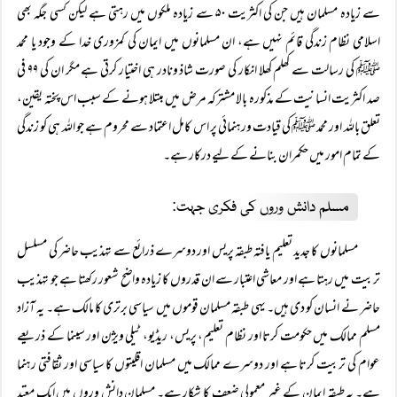
سے زیادہ مسلمان ہیں جن کی اکثریت ۵۰ سے زیادہ ملکوں میں رہتی ہے لیکن کسی جگہ بھی
اسلامی نظام زندگی قائم نہیں ہے، ان مسلمانوں میں ایمان کی کمزوری خدا کے وجود یا محمد
ﷺ کی رسالت سے کھلم کھلا انکار کی صورت شاذ ونادر ہی اختیار کرتی ہے مگر ان کی ۹۹ فی
صد اکثریت انسانیت کے مذکورہ بالا مشترکہ مرض میں مبتلا ہونے کے سبب اس پختہ یقین،
تعلق باللہ اور محمد ﷺ کی قیادت ورہنمائی پر اس کامل اعتماد سے محروم ہے جو اللہ ہی کو زندگی
کے تمام امور میں حکمران بنانے کے لیے درکار ہے۔
مسلم دانش وروں کی فکری جہت:
مسلمانوں کا جدید تعلیم یافتہ طبقہ پریس اور دوسرے ذرائع سے تہذیب حاضر کی مسلسل
تربیت میں رہتا ہے اور معاشی اعتبار سے ان قدروں کا زیادہ واضح شعور رکھتا ہے جو تہذیب
حاضر نے انسان کو دی ہیں۔ یہی طبقہ مسلمان قوموں میں سیاسی برتری کا مالک ہے۔ یہ آزاد
مسلم ممالک میں حکومت کرتا اور نظام تعلیم، پریس، ریڈیو، ٹیلی ویژن اور سینما کے ذریعے
عوام کی تربیت کرتا ہے اور دوسرے ممالک میں مسلمان اقلیتوں کا سیاسی اور ثقافتی رہنما
ہے۔ یہ طبقہ ایمان کے غیر معمولی ضعف کا شکار ہے۔ مسلمان دانش وروں میں ایک معتد