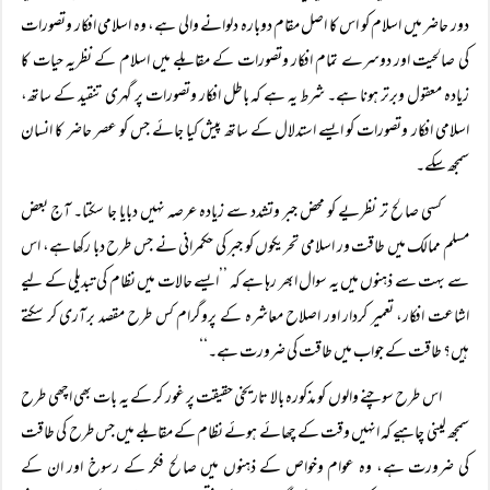
دور حاضر میں اسلام کو اس کا اصل مقام دوبارہ دلوانے والی ہے، وہ اسلامی افکار وتصورات
کی صالحیت اور دوسرے تمام افکار وتصورات کے مقابلے میں اسلام کے نظریہ حیات کا
زیادہ معقول وبرتر ہونا ہے۔ شرط یہ ہے کہ باطل افکار وتصورات پر گہری تنقید کے ساتھ،
اسلامی افکار وتصورات کو ایسے استدلال کے ساتھ پیش کیا جائے جس کو عصر حاضر کا انسان
سمجھ سکے۔
کسی صالح تر نظریے کو محض جبر وتشدد سے زیادہ عرصہ نہیں دبایا جا سکتا۔ آج بعض
مسلم ممالک میں طاقت ور اسلامی تحریکوں کو جبر کی حکمرانی نے جس طرح دبا رکھا ہے، اس
سے بہت سے ذہنوں میں یہ سوال ابھر رہا ہے کہ ’’ایسے حالات میں نظام کی تبدیلی کے لیے
اشاعت افکار، تعمیر کردار اور اصلاح معاشرہ کے پروگرام کس طرح مقصد برآری کر سکتے
ہیں؟ طاقت کے جواب میں طاقت کی ضرورت ہے۔‘‘
اس طرح سوچنے والوں کو مذکورہ بالا تاریخی حقیقت پر غور کر کے یہ بات بھی اچھی طرح
سمجھ لینی چاہیے کہ انہیں وقت کے چھائے ہوئے نظام کے مقابلے میں جس طرح کی طاقت
کی ضرورت ہے، وہ عوام وخواص کے ذہنوں میں صالح فکر کے رسوخ اور ان کے