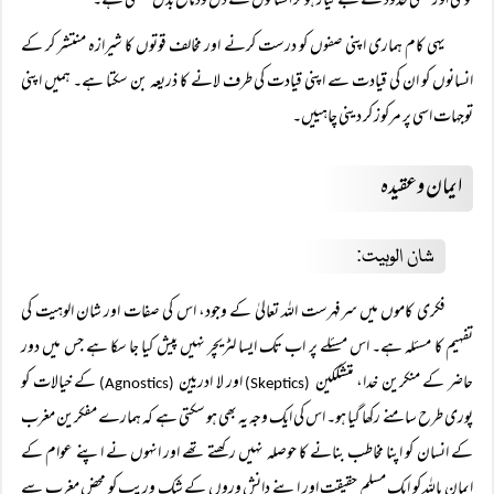
قومی اور نسلی حدود سے بے نیاز ہو کر انسانوں کے دل ودماغ بدل سکتی ہے۔
یہی کام ہماری اپنی صفوں کو درست کرنے اور مخالف قوتوں کا شیرازہ منتشر کر کے
انسانوں کو ان کی قیادت سے اپنی قیادت کی طرف لانے کا ذریعہ بن سکتا ہے۔ ہمیں اپنی
توجہات اسی پر مرکوز کر دینی چاہییں۔
ایمان وعقیدہ
شان الوہیت:
فکری کاموں میں سرفہرست اللہ تعالیٰ کے وجود، اس کی صفات اور شان الوہیت کی
تفہیم کا مسئلہ ہے۔ اس مسئلے پر اب تک ایسا لٹریچر نہیں پیش کیا جا سکا ہے جس میں دور
حاضر کے منکرین خدا، متشککین
اور لا ادریین
کے خیالات کو
(Agnostics)
(Skeptics)
پوری طرح سامنے رکھا گیا ہو۔ اس کی ایک وجہ یہ بھی ہو سکتی ہے کہ ہمارے مفکرین مغرب
کے انسان کو اپنا مخاطب بنانے کا حوصلہ نہیں رکھتے تھے اور انہوں نے اپنے عوام کے
ایمان باللہ کو ایک مسلم حقیقت اور اپنے دانش وروں کے شک وریب کو محض مغرب سے