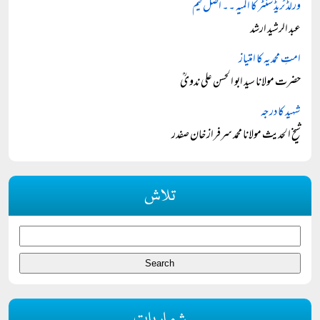
ورلڈ ٹریڈ سنٹر کا المیہ ۔۔ اصل گیم
عبد الرشید ارشد
امتِ محمدیہ کا امتیاز
حضرت مولانا سید ابو الحسن علی ندویؒ
شہید کا درجہ
شیخ الحدیث مولانا محمد سرفراز خان صفدر
تلاش
شماریات