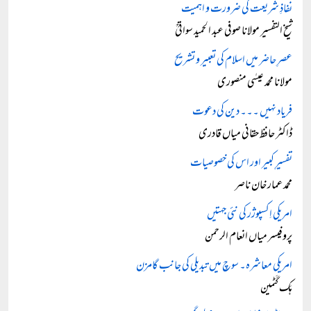
نفاذِ شریعت کی ضرورت و اہمیت
شیخ التفسیر مولانا صوفی عبد الحمید سواتیؒ
عصرِ حاضر میں اسلام کی تعبیر و تشریح
مولانا محمد عیسٰی منصوری
فریاد نہیں ۔۔۔ دین کی دعوت
ڈاکٹر حافظ حقانی میاں قادری
تفسیرِ کبیر اور اس کی خصوصیات
محمد عمار خان ناصر
امریکی اِکسپوژر کی نئی جہتیں
پروفیسر میاں انعام الرحمن
امریکی معاشرہ۔ سوچ میں تبدیلی کی جانب گامزن
ہَک گَٹمین