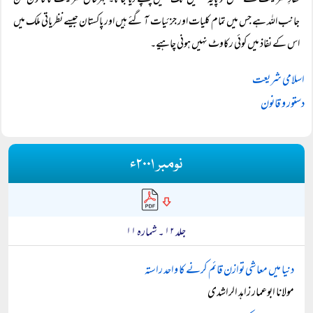
نفاذِ شریعت کے عمل کو پایۂ تکمیل تک نہیں پہنچنے دیا جاتا۔ بہرحال شریعت کا قانون من
جانب اللہ ہے جس میں تمام کلیات اور جزئیات آ گئے ہیں اور پاکستان جیسے نظریاتی ملک میں
اس کے نفاذ میں کوئی رکاوٹ نہیں ہونی چاہیے۔
اسلامی شریعت
دستور و قانون
نومبر ۲۰۰۱ء
جلد ۱۲ ۔ شمارہ ۱۱
دنیا میں معاشی توازن قائم کرنے کا واحد راستہ
مولانا ابوعمار زاہد الراشدی