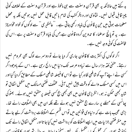
بدکتے ہیں حالانکہ یہ بھی قرآن و سنت سے ہی ماخوذ ہے اور قرآن و سنت کے خلاف کوئی
چیز قابل قبول نہیں۔ فتاوٰی اور دیگر کتب کی تمام باتیں قابلِ عمل نہیں ہوتیں بلکہ یہ محض
معلومات ہوتی ہیں جن پر قانون کی بنیاد رکھی جاتی ہے۔ ’’عالمگیری‘‘ سے لوگوں کو خواہ مخواہ چڑ
ہے۔ یہ تو پانچ سو علماء کا تدوین کردہ قانون ہے جس کی بنیاد قرآن و سنت پر ہے، اس کی
مخالفت کی کوئی وجہ نہیں ہے۔
اگر لوگوں کی اکثریت کا قانون جاری کر دیا جائے تو دوسرے لوگ بھی محروم نہیں
رہتے۔ حنفی فقہ ہزار سال سے زیادہ عرصہ تک دنیا میں رائج رہی ہے۔ اس کے باوجود اگر
کسی نے اپنے آپ کو شافعی ظاہر کیا ہے تو اس کا فیصلہ شافعی مسلک کے مطابق کر دیا گیا اور
اس میں کسی مسلک والے کو دقت پیش نہیں آئی۔ مختلف فقہی مسالک میں مکمل اتفاق تو
شاید کبھی ممکن نہ ہو۔ انگریزی قانون میں بھی کبھی جج کسی فیصلہ پر متفق نہیں ہوئے۔ بھٹو کی
پھانسی کے مسئلے پر سارے جج متفق نہیں ہوئے تھے بلکہ ان میں بھی اختلافِ رائے تھا۔
بڑی عجیب بات ہے کہ دنیاوی قوانین میں تو اس قسم کے اختلافات برداشت کر لیے جاتے
ہیں مگر فقہی جزئیات میں ایسے اختلافات کو برداشت نہیں کیا جاتا اور مکمل اتفاقِ رائے تک