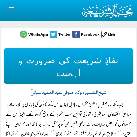
نفاذِ شریعت کی ضرورت و
اہمیت
شیخ التفسیر مولانا صوفی عبد الحمید سواتیؒ
جب تک برصغیر پر انگریز حکمران رہا اہلِ ایمان اس کے قانون کی پابندی پر مجبور تھے۔
سیاسی، اقتصادی، معاشرتی، تجارتی قوانین سب انگریز کے وضع کردہ تھے۔ البتہ اس نے
مسلمانوں کو بعض رعایات دے رکھی تھیں جن کو پرسنل لاء کہا جاتا تھا اور مسلمان اپنے
عقیدہ کے مطابق ان کو اختیار کر سکتے تھے۔ مگر آزادی کے بعد تو انگریزی قانون کے نفاذ کا