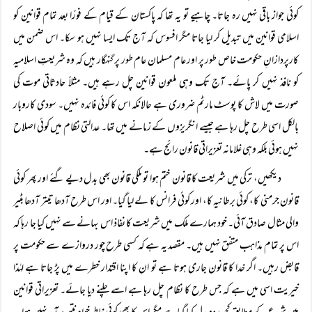
کوئی جواز باقی نہیں رہ جاتا۔ چاہیے تو یہ تھا کہ پاکستان کے قیام کے فورًا بعد تمام قوانین کو
اسلامی قوانین میں تبدیل کر لیا جاتا مگر افسوس کہ آج تک ایسا نہیں ہو سکا۔ اس ضمن میں
کارپردازانِ حکومت خاص طور پر اور عام مسلمان عام طور پر گنہگار ہیں کہ وہ شریعتِ اسلامیہ
کو نافذ نہیں کر پائے۔ آج تک وہی ملعون قوانین چل رہے ہیں۔ مثلاً حادثاتی موت کی
صورت میں لاش کا پوسٹ مارٹم ضروری ہے حالانکہ اس کا کوئی فائدہ نہیں۔ سودی کاروبار
بالکل اسی طرح چل رہا ہے جیسے انگریزوں کے زمانے میں تھا۔ عدالتی نظام میں کوئی اصلاح
نہیں ہوئی بلکہ وہی غلامانہ تعزیراتی قانون رائج ہے۔
دیکھیں، ترکی میں شریعت کا قانون ختم ہوا تو ملکی قانون بھی بدل دیے گئے اور پھر کوئی
قانون جرمنی کا، کوئی برطانیہ کا، اور کوئی فرانس کا لے لیا گیا۔ اور اس طرح آدھا تیتر آدھا بٹیر
والی مثال صادق آئی۔ خود ہمارے ملک میں شریعت کا نفاذ اس بہانے سے نہیں کیا جا رہا کہ
اس پر تمام مذاہب متفق نہیں ہیں۔ مقصد یہ ہے کہ کسی طرح چور دروازے سے حکومت پر
قابض رہیں۔ اگر خدا کا قانون جاری ہوتا ہے تو ان کا اپنا اقتدار خطرے میں پڑ جاتا ہے لہٰذا
خیریت اسی میں ہے کہ جس طرح کا نظام چل رہا ہے اسے چلنے دیا جائے۔ تعزیراتی قوانین