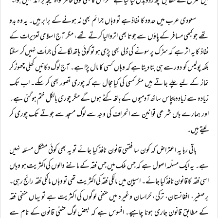
میں شرع کے مطابق کچھ ردوبدل کیا گیا ہے مگر اس کا بھی کوئی خاطر خواہ نتیجہ برآمد نہیں ہوا۔
سعودی عرب میں حدود کا نفاذ ہے تو وہاں جرائم بھی نہ ہونے کے برابر ہیں۔ یہ وہ بدو
تھے جو کبھی مسافر کے پاؤں سے جوتا بھی اتروا لیا کرتے تھے، مگر آج اسلامی تعزیرات کے
نفاذ کا یہ اثر ہے کہ سڑک پر سونے کی ڈلی بھی پڑی ہو تو کوئی ہاتھ لگانے کی جرأت نہیں کر سکتا
بلکہ پولیس کو دور سے ہی بتا دیتا ہے کہ وہاں کسی کا مال پڑا ہے۔ آج لوگ دکانیں کھلی چھوڑ کر
نماز کے لیے چلے جاتے ہیں مگر کسی کی کیا مجال ہے کہ چوری تصور بھی کر سکے۔ اب تک
زیادہ سے زیادہ پچاس ساٹھ آدمیوں کے ہاتھ کٹے ہوں گے مگر چوری بالکل ختم ہو گئی ہے۔
اور ہمارے ہاں شرعی قوانین سے انحراف کی وجہ سے لوگ مسجد سے جوتے تک چوری کر
لیتے ہیں۔
باقی رہا یہ اعتراض کہ کون سا فقہی قانون نافذ کیا جائے تو یہ بھی کوئی مشکل مسئلہ نہیں
ہے۔ یہ ایک مسلّمہ اصول ہے کہ جس ملک میں جس فقہ کے ماننے والوں کی اکثریت ہو وہاں
اسی فقہ کا قانون نافذ کیا جائے۔ اسپین میں مالکی فقہ کی اکثریت تھی تو وہاں مالکی فقہ رائج رہی۔
برصغیر، افغانستان، ترکی، خراسان وغیرہ میں حنفی لوگوں کی اکثریت ہے تو یہاں حنفی فقہ
کے مطابق قانون جاری ہونا چاہیے۔ افسوس ہے کہ بعض لوگ حنفی قانون کے نام سے