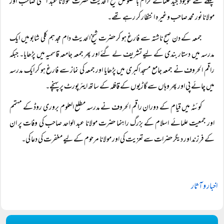
پہلے سے موجود جید علمائے کرام بالخصوص شیخ الحدیث حضرت مولانا عبد الغنی صاحب اور
مولانا نور محمد صاحب وغیرہ انتظار کر رہے تھے۔
جمعہ کے دن صبح ناشتہ سے فارغ ہو کر حضرت شیخ الحدیث دام مجدہم کلی شابو میں ایک
مدرسہ میں دستار بندی کے لیے تشریف لے گئے اور پھر جمعہ جامعہ قاسمیہ میں پڑھایا۔ جبکہ
راقم الحروف نے جمعہ جامع مسجد اکبری میں پڑھایا اور جمعہ کی نماز سے فارغ ہو کر ایک مدرسہ
میں چائے پی اور پھر وہاں سے گاڑیوں کے قافلہ کے ساتھ ایئرپورٹ پر پہنچے۔
کوئٹہ میں قیام کے دوران راقم الحروف نے مدرسہ مطلع العلوم بروری روڈ کے مہتمم
اور جمعیت علمائے اسلام کے بزرگ راہنما حضرت مولانا عبد الواحد صاحب کی وفات پر ان
کے فرزند اور دیگر حضرات سے تعزیت کی اور مولانا مرحوم کے لیے مغفرت کی دعا کی۔
اخبار و آثار