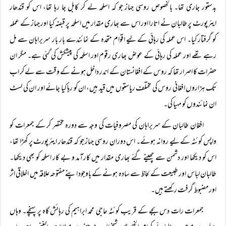
بدستور جاری تھا۔ بالخصوص روسی جہاز جو کہ اسلحہ لے کر کابل جا رہا تھا، اس کو قندھار
ایئرپورٹ پر طالبان نے اتارا اور اس سے بھاری مقدار میں اسلحہ پر قبضہ کیا اور جہاز کے عملہ
کو گرفتار کیا۔ اس عملہ کی رہائی کے لیے اقوام متحدہ کے نمائندے بار بار سربراہان سے مل
رہے تھے اور عملہ کی رہائی کے عوض بھاری رقوم اور اسلحہ کی پیشکش کی گئی ہے۔ مگر ان
حضرات کا اصرار تھا کہ روس کے افغانستان کے اندر داخل ہونے کے وقت سے لے کر اب
تک ہزاروں افغانی روس کی مختلف ریاستوں میں قید ہیں، ان کو رہا کیا جائے اور ان کی لسٹ
ان نمائندوں کو مہیا کی۔
افغان طالبان کے سربراہان کی مصروفیات کی وجہ سے دورہ مختصر کر کے جمعرات کو
واپس کوئٹہ کے لیے روانہ ہوئے۔ اس دوران روسی جہاز جو کہ قندھار ایئرپورٹ پر کھڑا تھا،
اس کو دیکھا اور دشمن سے چھینے گئے بھاری مقدار میں کارآمد و بے کار اسلحہ کو بھی دیکھا۔
طالبان لباس اور طبیعت کے لحاظ سے سادہ ہونے کے باوجود اپنے مفتوحہ علاقہ میں اخلاقی اثر
اور مضبوط گرفت رکھتے ہیں۔
جمعرات رات دس بجے کے قریب کوئٹہ حاجی محمد ابراہیم کی رہائش گاہ پر پہنچے۔ وہاں