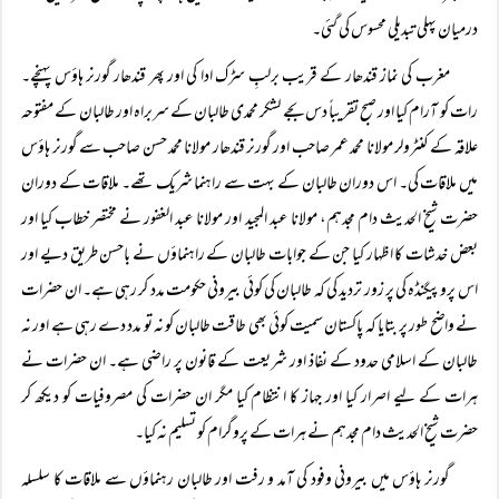
درمیان پہلی تبدیلی محسوس کی گئی۔
مغرب کی نماز قندھار کے قریب برلبِ سڑک ادا کی اور پھر قندھار گورنر ہاؤس پہنچے۔
رات کو آرام کیا اور صبح تقریباً دس بجے لشکر محمدی طالبان کے سربراہ اور طالبان کے مفتوحہ
علاقہ کے کنٹرولر مولانا محمد عمر صاحب اور گورنر قندھار مولانا محمد حسن صاحب سے گورنر ہاؤس
میں ملاقات کی۔ اس دوران طالبان کے بہت سے راہنما شریک تھے۔ ملاقات کے دوران
حضرت شیخ الحدیث دام مجدہم، مولانا عبد المجید اور مولانا عبد الغفور نے مختصر خطاب کیا اور
بعض خدشات کا اظہار کیا جن کے جوابات طالبان کے راہنماؤں نے باحسن طریق دیے اور
اس پروپیگنڈہ کی پر زور تردید کی کہ طالبان کی کوئی بیرونی حکومت مدد کر رہی ہے۔ ان حضرات
نے واضح طور پر بتایا کہ پاکستان سمیت کوئی بھی طاقت طالبان کو نہ تو مدد دے رہی ہے اور نہ
طالبان کے اسلامی حدود کے نفاذ اور شریعت کے قانون پر راضی ہے۔ ان حضرات نے
ہرات کے لیے اصرار کیا اور جہاز کا انتظام کیا مگر ان حضرات کی مصروفیات کو دیکھ کر
حضرت شیخ الحدیث دام مجدہم نے ہرات کے پروگرام کو تسلیم نہ کیا۔
گورنر ہاؤس میں بیرونی وفود کی آمد و رفت اور طالبان رہنماؤں سے ملاقات کا سلسلہ