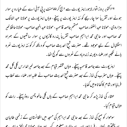
۲۹ اکتوبر بروز اتوار لاہور ایئر پورٹ سے ۲ بج کر ۵۵ منٹ پر پی آئی اے کے طیارہ پر سوار
ہوئے اور تقریباً سوا چار بجے کوئٹہ ایئر پورٹ پر پہنچے، وہاں ایئرپورٹ پر مولانا عبد المالک
ہزاروی، مولانا عبد الغفور صاحب مہتمم جامعہ قاسمیہ، مولانا عبد المجید صاحب، مولانا حافظ خیر
محمد صاحب اور حاجی محمد ابراہیم صاحب تقریباً‌ پندرہ گاڑیوں پر سوار ساتھیوں کے ہمراہ
استقبال کے لیے موجود تھے۔ حضرت شیخ الحدیث صاحب کو دیکھ کر کوئٹہ ایئرپورٹ نعرہ
ہائے تکبیر اور علماء دیوبند زندہ باد کے نعروں سے گونج اٹھا۔
ایئرپورٹ سے جامعہ قاسمیہ پہنچے۔ وہاں مختصر قیام کے بعد جامعہ خیر المدارس گلی گل محمد
پہنچے۔ وہاں مغرب کی نماز کے بعد حضرت شیخ الحدیث صاحب نے طلبہ اور علماء سے خطاب
فرمایا اور شام کا کھانا وہیں کھایا۔
عشاء کی نماز پڑھ کر حاجی محمد ابراہیم صاحب کے ہاں گلی عالمو چمن روڈ پہنچے۔ رات کو
وہاں قیام کیا۔
سوموار کو صبح کی نماز کے بعد حاجی محمد ابراہیم کی مسجد میں افغانستان کے زخمی طالبان