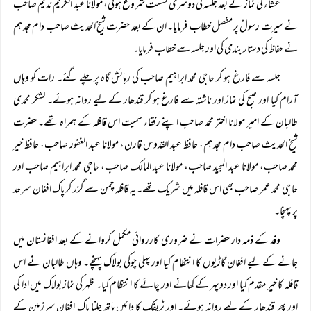
عشاء کی نماز کے بعد جلسہ کی دوسری نشست شروع ہوئی، مولانا عبد الکریم ندیم صاحب
نے سیرت رسولؐ پر مفصل خطاب فرمایا۔ ان کے بعد حضرت شیخ الحدیث صاحب دام مجدہم
نے حفاظ کی دستار بندی کی اور جلسہ سے خطاب فرمایا۔
جلسہ سے فارغ ہو کر حاجی محمد ابراہیم صاحب کی رہائش گاہ پر چلے گئے۔ رات کو وہاں
آرام کیا اور صبح کی نماز اور ناشتہ سے فارغ ہو کر قندھار کے لیے روانہ ہوئے۔ لشکر محمدی
طالبان کے امیر مولانا اختر محمد صاحب اپنے رفقاء سمیت اس قافلہ کے ہمراہ تھے۔ حضرت
شیخ الحدیث صاحب دام مجدہم، حافظ عبد القدوس قارن، مولانا عبد الغفور صاحب، حافظ خیر
محمد صاحب، مولانا عبد المجید صاحب، مولانا عبد المالک صاحب، حاجی محمد ابراہیم صاحب اور
حاجی محمد عمر صاحب بھی اس قافلہ میں شریک تھے۔ یہ قافلہ چمن سے گزر کر پاک افغان سرحد
پر پہنچا۔
وفد کے ذمہ دار حضرات نے ضروری کارروائی مکمل کروانے کے بعد افغانستان میں
جانے کے لیے افغان گاڑیوں کا انتظام کیا اور پہلی چوکی بولاک پہنچے۔ وہاں طالبان نے اس
قافلہ کا خیر مقدم کیا اور دوپہر کے کھانے اور چائے کا انتظام کیا۔ ظہر کی نماز بولاک میں ادا کی
اور پھر قندھار کے لیے روانہ ہوئے۔ اور ٹریفک کا دائیں ہاتھ چلنا پاک افغان سرزمین کے