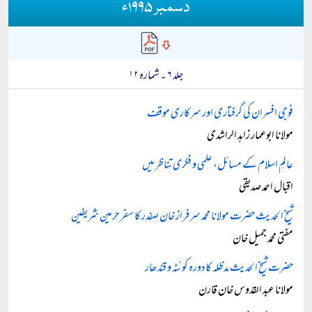
دسمبر ۱۹۹۵ء
جلد ۶ ۔ شمارہ ۱۲
فوجی افسران کی گرفتاری اور سرکاری موقف
مولانا ابوعمار زاہد الراشدی
عالمِ اسلام کے مسائل، علمی و فکری تناظر میں
اقبال احمد صدیقی
شیخ الحدیث حضرت مولانا محمد سرفراز خان صفدر کا سفر حرمین شریفین
مفتی محمد جمیل خان
حضرت شیخ الحدیث مدظلہ کا دورہ کوئٹہ و قندھار
مولانا عبد القدوس خان قارن