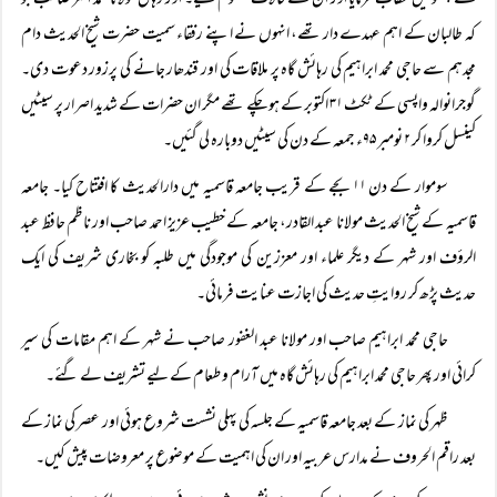
سے پشتو میں خطاب فرمایا اور ان سے حالات معلوم کیے۔ اور وہاں مولانا محمد اختر صاحب جو
کہ طالبان کے اہم عہدے دار تھے، انہوں نے اپنے رفقاء سمیت حضرت شیخ الحدیث دام
مجدہم سے حاجی محمد ابراہیم کی رہائش گاہ پر ملاقات کی اور قندھار جانے کی پرزور دعوت دی۔
گوجرانوالہ واپسی کے ٹکٹ ۳۱ اکتوبر کے ہو چکے تھے مگر ان حضرات کے شدید اصرار پر سیٹیں
کینسل کروا کر ۲ نومبر ۹۵ء جمعہ کے دن کی سیٹیں دوبارہ لی گئیں۔
سوموار کے دن ۱۱ بجے کے قریب جامعہ قاسمیہ میں دارالحدیث کا افتتاح کیا۔ جامعہ
قاسمیہ کے شیخ الحدیث مولانا عبد القادر، جامعہ کے خطیب عزیز احمد صاحب اور ناظم حافظ عبد
الرؤف اور شہر کے دیگر علماء اور معززین کی موجودگی میں طلبہ کو بخاری شریف کی ایک
حدیث پڑھ کر روایتِ حدیث کی اجازت عنایت فرمائی۔
حاجی محمد ابراہیم صاحب اور مولانا عبد الغفور صاحب نے شہر کے اہم مقامات کی سیر
کرائی اور پھر حاجی محمد ابراہیم کی رہائش گاہ میں آرام و طعام کے لیے تشریف لے گئے۔
ظہر کی نماز کے بعد جامعہ قاسمیہ کے جلسہ کی پہلی نشست شروع ہوئی اور عصر کی نماز کے
بعد راقم الحروف نے مدارس عربیہ اور ان کی اہمیت کے موضوع پر معروضات پیش کیں۔