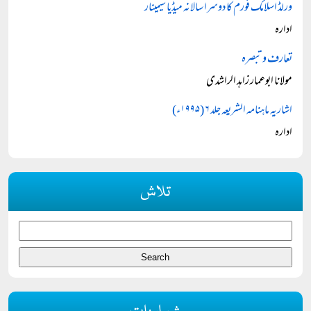
ورلڈ اسلامک فورم کا دوسرا سالانہ میڈیا سیمینار
ادارہ
تعارف و تبصرہ
مولانا ابوعمار زاہد الراشدی
اشاریہ ماہنامہ الشریعہ جلد ۶ (۱۹۹۵ء)
ادارہ
تلاش