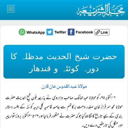
حضرت شیخ الحدیث مدظلہ کا
دورہ کوئٹہ و قندھار
مولانا عبد القدوس خان قارن
۱۶ اکتوبر ۹۵ء کو مولانا عبد المالک صاحب ہزاروی نے بذریعہ فون شیخ الحدیث حضرت
مولانا محمد سرفراز خان صفدر دامت برکاتہم سے جامعہ قاسمیہ کلی دیبہ کوئٹہ کے جلسہ دستار
بندی کے لیے تاریخ کا تقاضا کیا جو کہ حضرت نے منظور فرما لیا اور ۲۹ تا ۳۱ اکتوبر بروز اتوار پیر
اور منگل کی تاریخیں دے دیں۔