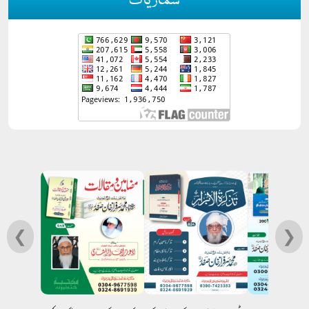
شماریات
❮
❯