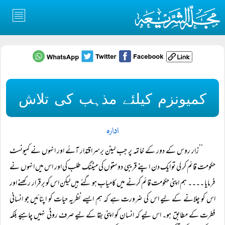
کمیونزم کیلئے مذہب کی تلاش
ادارہ
’’زار روس کے دور کے خاتمہ پر جب لینن برسراقتدار آئے اور انہوں نے کمیونسٹ
حکومت قائم کر لی تو ایک دن اپنے قریبی دوستوں کی میٹنگ طلب کی اور اس میں انہوں نے
فرمایا ۔۔۔۔ ہم اپنی حکومت قائم کرنے میں کامیاب ہو گئے ہیں لیکن اس کو برقرار رکھنے اور
اس کو چلانے کے لیے اس کی ضرورت ہے کہ ہم ایسے نظریہ حیات کو اپنائیں جو انسانی
فطرت کے مطابق ہو۔ اس لیے کہ انسان کو اپنی بقا کے لیے صرف روٹی نہیں چاہیے بلکہ