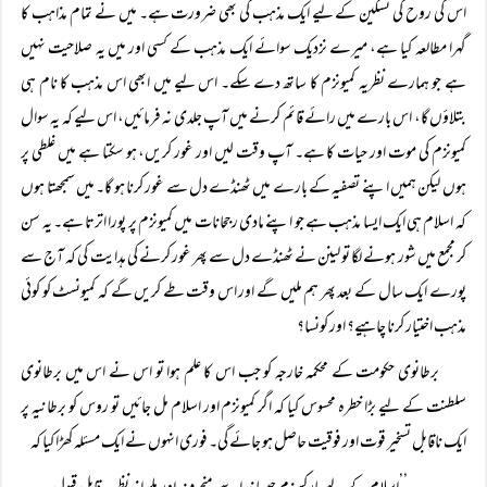
اس کی روح کی تسکین کے لیے ایک مذہب کی بھی ضرورت ہے۔ میں نے تمام مذاہب کا
گہرا مطالعہ کیا ہے، میرے نزدیک سوائے ایک مذہب کے کسی اور میں یہ صلاحیت نہیں
ہے جو ہمارے نظریہ کمیونزم کا ساتھ دے سکے۔ اس لیے میں ابھی اس مذہب کا نام ہی
بتلاؤں گا، اس بارے میں رائے قائم کرنے میں آپ جلدی نہ فرمائیں، اس لیے کہ یہ سوال
کمیونزم کی موت اور حیات کا ہے۔ آپ وقت لیں اور غور کریں، ہو سکتا ہے میں غلطی پر
ہوں لیکن ہمیں اپنے تصفیہ کے بارے میں ٹھنڈے دل سے غور کرنا ہو گا۔ میں سمجھتا ہوں
کہ اسلام ہی ایک ایسا مذہب ہے جو اپنے مادی رجحانات میں کمیونزم پر پورا اترتا ہے۔ یہ سن
کر مجمع میں شور ہونے لگا تو لینن نے ٹھنڈے دل سے پھر غور کرنے کی ہدایت کی کہ آج سے
پورے ایک سال کے بعد پھر ہم ملیں گے اور اس وقت طے کریں گے کہ کمیونسٹ کو کوئی
مذہب اختیار کرنا چاہیے؟ اور کونسا؟
برطانوی حکومت کے محکمہ خارجہ کو جب اس کا علم ہوا تو اس نے اس میں برطانوی
سلطنت کے لیے بڑا خطرہ محسوس کیا کہ اگر کمیونزم اور اسلام مل جائیں تو روس کو برطانیہ پر
ایک ناقابل تسخیر قوت اور فوقیت حاصل ہو جائے گی۔ فوری انہوں نے ایک مسئلہ کھڑا کیا کہ