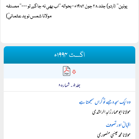
یونین‘‘
اردو) جلد ۲۸ جون ۱۹۸۲ء ۔ بحوالہ ’’اب بھی نہ جاگے تو ۔۔۔‘‘ مصنفہ
(
مولانا شمس نوید عثمانیؒ)
اگست ۱۹۹۴ء
جلد ۵ ۔ شمارہ ۸
وہ ایک سجدہ جسے تو گراں سمجھتا ہے
مولانا ابوعمار زاہد الراشدی
اقبالؒ اور تصوف
مولانا محمد عیسٰی منصوری