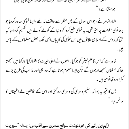
’’اسلام کے لیے مارکسزم جیسا خدا سے منحرف اور ملحدانہ نظریہ قابل قبول
ہو سکتا ہے؟‘‘
علماء ازھر نے، جو اس سوال کے پس منظر سے واقف نہ تھے، ایسا فتوٰی صادر کر دیا جو
برطانوی حکومت چاہتی تھی۔ یہ فتوٰی طبع کروا کر دنیا کے کونے کونے میں تقسیم کروا دیا گیا
حتٰی کہ روس کے اسلامی علاقوں میں اس فتوٰی کی کاپیاں ابھی تک بعض مسلمانوں کے پاس
ہیں۔
ظاہر ہے کہ اس کا علم لینن کو ہو گیا۔ انہوں نے اپنی حیرت کا اظہار کیا اور کہا میں سمجھتا
تھا کہ مسلمان سمجھدار ہوں گے لیکن ایسا معلوم ہوتا ہے کہ وہ بھی اور مذاہب کی طرح بڑے
کٹر اور دقیانوسی ہیں۔
جس کا نتیجہ یہ ہوا کہ اسکیم دھری کی دھری رہ گئی اور اس کے مخالفین نے اطمینان کا
سانس لیا۔‘‘
(ایم این رائے کی خودنوشت سوانح عمری سے اقتباس: رسالہ ’’سوویت