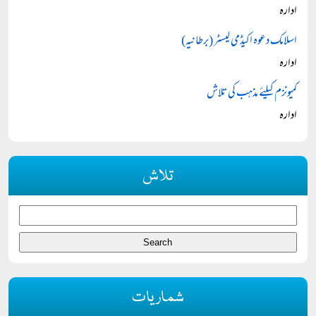
ادارہ
اسلامک دعوہ اکیڈمی لیسٹر (برطانیہ)
ادارہ
کمیونزم کیلئے مذہب کی تلاش
ادارہ
تلاش
شماریات