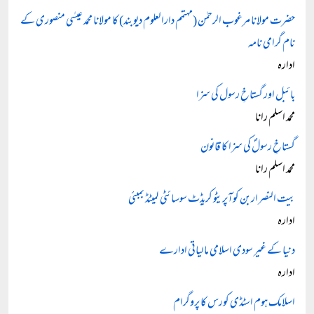
حضرت مولانا مرغوب الرحمٰن (مہتمم دارالعلوم دیوبند) کا مولانا محمد عیسٰی منصوری کے
نام گرامی نامہ
ادارہ
بائبل اور گستاخِ رسول کی سزا
محمد اسلم رانا
گستاخِ رسولؐ کی سزا کا قانون
محمد اسلم رانا
بیت النصر اربن کوآپریٹو کریڈٹ سوسائٹی لمیٹڈ بمبئی
ادارہ
دنیا کے غیر سودی اسلامی مالیاتی ادارے
ادارہ
اسلامک ہوم اسٹڈی کورس کا پروگرام