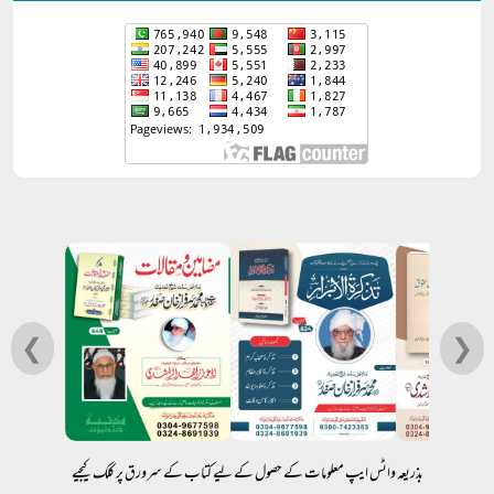
❮
❯
بذریعہ واٹس ایپ معلومات کے حصول کے لیے کتاب کے سرورق پر کلک کیجیے