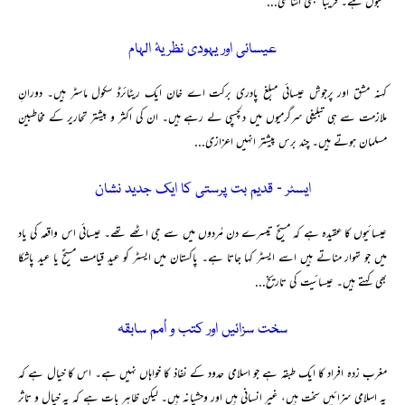
مقبول ہے۔ قریباً سبھی اشاعتی...
عیسائی اور یہودی نظریۂ الہام
کہنہ مشق اور پرجوش عیسائی مبلغ پادری برکت اے خان ایک ریٹائرڈ سکول ماسٹر ہیں۔ دورانِ
ملازمت سے ہی تبلیغی سرگرمیوں میں دلچسپی لے رہے ہیں۔ ان کی اکثر و بیشتر تحاریر کے مخاطبین
مسلمان ہوتے ہیں۔ چند برس پیشتر انہیں اعزازی...
ایسٹر ۔ قدیم بت پرستی کا ایک جدید نشان
عیسائیوں کا عقیدہ ہے کہ مسیحؑ تیسرے دن مُردوں میں سے جی اٹھے تھے۔ عیسائی اس واقعہ کی یاد
میں جو تہوار مناتے ہیں اسے ایسٹر کہا جاتا ہے۔ پاکستان میں ایسٹر کو عیدِ قیامت مسیحؑ یا عید پاشکا
بھی کہتے ہیں۔ عیسائیت کی تاریخ...
سخت سزائیں اور کتب و اُمم سابقہ
مغرب زدہ افراد کا ایک طبقہ ہے جو اسلامی حدود کے نفاذ کا خواہاں نہیں ہے۔ اس کا خیال ہے کہ
یہ اسلامی سزائیں سخت ہیں، غیر انسانی ہیں اور وحشیانہ ہیں۔ لیکن ظاہر بات ہے کہ یہ خیال و تاثر