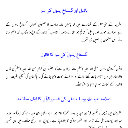
بائبل اور گستاخِ رسول کی سزا
الشریعہ کے مئی ۹۴ء کے شمارے میں محمد یاسین عابد صاحب کا مضمون بعنوان ’’گستاخِ رسول کے
لیے سزائے موت اور بائبل‘‘ شائع ہوا تھا۔ ماہنامہ ’’المذاہب‘‘ لاہور کے ایڈیٹر جناب محمد اسلم رانا
نے اس مضمون پر ہمیں زیر نظر...
گستاخِ رسولؐ کی سزا کا قانون
قانون گستاخی رسول صلی اللہ علیہ وسلم سے مراد یہ ہے کہ حضور نبی کریم صلی اللہ علیہ وسلم کی شان
والا تبار میں دل آزار بات کہنے والے کو سزائے موت دی جائے گی۔ پاکستان کی مسیحی اقلیت اس
قانون کے خلاف سراپا احتجاج بنی ہوئی...
علامہ عبد اللہ یوسف علی کی تفسیرِ قرآن کا ایک مطالعہ
انگریزی میں ترجمہ و تفسیر قرآن مجید پر بہت تھوڑا کام ہوا ہے، شاید یہی وجہ ہے کہ پروفیسر علامہ
عبد اللہ یوسف علی کے ترجمہ اور مختصر حواشی کا بڑا چرچا ہے۔ یورپی اور امریکی ممالک میں یہی تفسیر