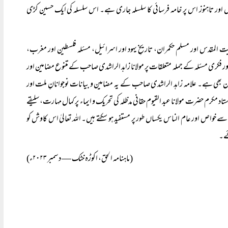
 اور تاہنوز اس پر خامہ فرسائی کا سلسلہ جاری ہے۔ اس سلسلہ کی ایک حسین کڑی
 المقدس اور مسلم حکمران، تاریخِ یہود اور اسرائیل، مسئلہ فلسطین اور مغرب،
 فکری مسئلہ کے جملہ متعلقات پر مولانا زاہد الراشدی صاحب کے متنوع مضامین اور
کرن بھی ہے۔ علامہ زاہد الراشدی صاحب کے یہ مضامین و بیانات نوجوانانِ ملت اور
د مکرم حضرت مولانا عبد القیوم حقانی مدظلہ کی تحریک و ایماء پر کمال مہارت، سلیقے
خواص اور عام الناس یکساں طور پر مستفید ہو سکتے ہیں۔ اللہ تعالیٰ اس کاوش کو
ئے۔
(ماہنامہ الحق، اکوڑہ خٹک — دسمبر ۲۰۲۳ء)