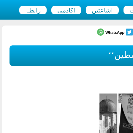
ت
اشاعتیں
اکادمی
رابطہ
طین‘‘