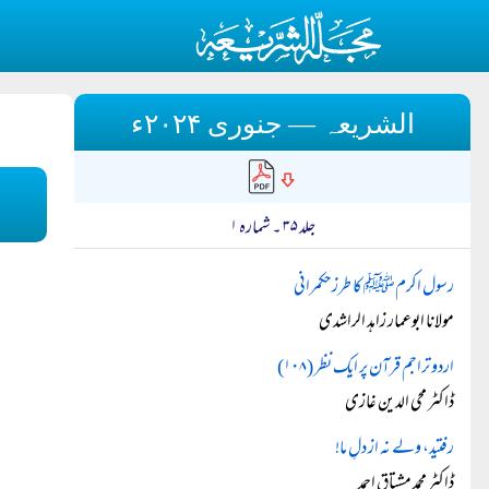
الشریعہ — جنوری ۲۰۲۴ء
جلد ۳۵ ۔ شمارہ ۱
رسول اکرمﷺ کا طرز حکمرانی
مولانا ابوعمار زاہد الراشدی
اردو تراجم قرآن پر ایک نظر (۱۰۸)
ڈاکٹر محی الدین غازی
رفتید، ولے نہ از دلِ ما!
ڈاکٹر محمد مشتاق احمد