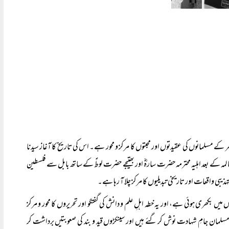
ے مسلمانوں کی عقیدتوں اور محبتوں کا مرکز و محور ہے۔ اس کی تاریخ کا آغاز سیدنا
کے بعد اہلیہ محترمہ حضرت سارہؓ اور بھتیجے حضرت لوطؑ کے ساتھ بابل سے فلسطین
یبی واقعات اور تاریخی تبدیلیوں کا مرکز چلا آ رہا ہے۔
میں بکھری ہوئی ہے، اور یہ خطہ اہلِ علم و دانش کی گفتگو اور تحریروں کا محور و مرکز
ن جامِ شہادت نوش کر گئے ہیں اور سینکڑوں قید و بند کی صعوبتیں برداشت کر