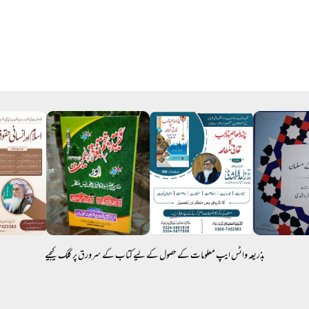
بذریعہ واٹس ایپ معلومات کے حصول کے لیے کتاب کے سرورق پر کلک کیجیے
جملہ حقوق محفوظ © alsharia.org