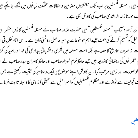
یں۔ مسئلہ فلسطین پر اب تک سینکڑوں مضامین و مقالات مختلف زبانوں میں لکھے جا چکے ہیں
مولانا زاہد الراشدی صاحب کی کاوش بھی ہے۔
زیر تبصرہ کتاب ’’مسئلہ فلسطین‘‘ میں حضرت علامہ صاحب نے مسئلہ فلسطین کا پس منظر، بیت
یل کو تسلیم کرنے کی بحث جیسے اہم موضوعات پر سیر حاصل روشنی ڈالی ہے۔ اس اہم نظریاتی اور
ت نہ صرف تاریخ کا حصہ ہے بلکہ امتِ مسلمہ میں فکری و نظریاتی بیداری کی لہر اور امید کی 
حکمرانوں کی رہنمائی کا ذریعہ ہیں جسے حافظ خرم شہزاد صاحب اور حافظ کامران حیدر صاحب نے استا
بصورت انداز میں مرتب کیا۔ یہ کاوش اپنے موضوع پر ایک دستاویز کی حیثیت رکھتی ہے جس سے 
قبولیت سے نوازے اور مظلوم فلسطینیوں کو اسرائیل سے حقیقی آزادی کا وسیلہ ثابت فرما
سطین