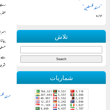
رہے ہ
’’مسئلہ فلسطین‘‘
حضرت 
ادارہ
اسرائ
تلاش
بیانا
مسلم 
سے خو
شرفِ 
شماریات
مسئلہ فل