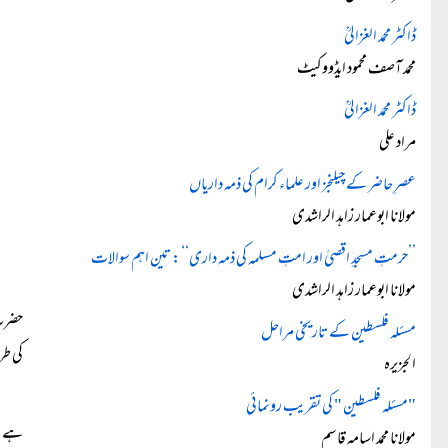
ڈاکٹر محمد الغزالیؒ
محمد آصف محمود ایڈووکیٹ
ڈاکٹر محمد الغزالیؒ
مراد علی
عصرِ حاضر کے چیلنجز اور علماء کرام کی ذمہ داریاں
مولانا ابوعمار زاہد الراشدی
’’حرمتِ مسجدِ اقصیٰ اور امتِ مسلمہ کی ذمہ داری‘‘: تین اہم سوالات
مولانا ابوعمار زاہد الراشدی
حضرت 
مسئلہ فلسطین کے تاریخی مراحل
کی طر
الجزیرہ
"مسئلہ فلسطین " کی تقریب رونمائی
ہے۔ ا
مولانا محمد اسامہ قاسم