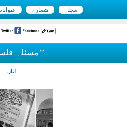
مجلہ
شمارے
عنوانا
’’مسئلہ فلس
ادارہ