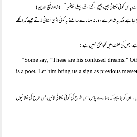
ے پاس کوئی نشانی جیسے بھیجے گئے تھے پہلے پیغمبر“۔
شاہ رفیع الدین)
(
 گھڑ لیا ہے بلکہ یہ شاعر ہے، ورنہ ہمارے سامنے یہ کوئی ایسی نشانی لاتے جیسے کہ اگلے
ا ہے، جس کی لغت میں گنجائش نہیں ہے:
"
, "
."
Some say
These are his confused dreams
Oth
is a poet. Let him bring us a sign as previous messe
ر ہیں۔ ان کو چاہیے کہ ہمارے پاس اس طرح کی کوئی نشانی لائیں جس طرح کی نشانیوں