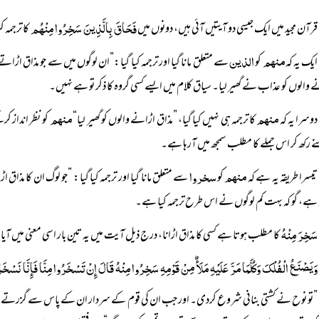
فَحَاقَ بِالَّذِینَ سَخِرُوا مِنْہُم
قرآن مجید میں ایک جیسی دو آیتیں آئی ہیں، دونوں میں
کا ترجمہ
منھم
الذین
ایک یہ کہ
کو
سے متعلق مانا گیا اور ترجمہ کیا گیا:”ان لوگوں میں سے جو مذاق اڑات
 والوں کو عذاب نے گھیر لیا۔ سیاق کلام میں ایسے کسی گروہ کا ذکر تو ہے نہیں۔
منھم
منھم
دوسرا یہ کہ
کا ترجمہ ہی نہیں کیا گیا، ”مذاق اڑانے والوں کو گھیر لیا“
کو نظر انداز ک
 رکھ کر اس جملے کا مطلب سمجھ میں آرہا ہے۔
منھم
سخروا
تیسرا طریقہ یہ ہے کہ
کو
سے متعلق مانا گیا اور ترجمہ کیا گیا: ”جو لوگ ان کا مذاق 
 ہے، گو کہ بہت کم لوگوں نے اس طرح ترجمہ کیا ہے۔
سَخِرَ مِنْہُ
کا مطلب ہوتا ہے کسی کا مذاق اڑانا، درج ذیل آیت میں یہ تین بار اسی معنی میں آی
وَیَصْنَعُ الْفُلْکَ وَکُلَّمَا مَرَّ عَلَیْہِ مَلَأٌ مِنْ قَوْمِہِ سَخِرُوا مِنْہُ قَالَ إِنْ تَسْخَرُوا مِنَّا فَإِنَّا نَ
”تو نوح نے کشتی بنانی شروع کردی۔ اور جب ان کی قوم کے سردار ان کے پاس سے گزرتے تو ان