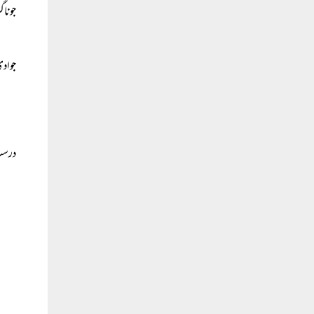
جوناگ
جواد
درست 