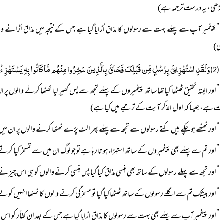
ڑھی، یہ درست ترجمہ ہے)
”پیغمبر آپ سے پہلے بہت سے رسولوں کا مذاق اُڑایا گیا ہے جس کے نتیجہ میں مذاق اُڑانے و
ی)
وَلَقَدِ اسْتُہْزِیئَ بِرُسُلٍ مِّن قَبْلِکَ فَحَاقَ بِالَّذِینَ سَخِرُوا مِنْہُم مَّا کَانُوا بِہِ یَسْتَہْزِ
(2)
”اور البتہ تحقیق ٹھٹھا کیا تھا ساتھ پیغمبروں کے پہلے تجھ سے پس گھیر لیا ٹھٹھا کرنے والوں پ
ہے، جیسا کہ اول الذکر آیت کے ترجمے میں کیا ہے)
”اور ٹھٹھے ہوچکے ہیں کِتے رسولوں سے تجھ سے پہلے پھر الٹ پڑے ٹھٹھا کرنے والوں پر ان می
”اور تم سے پہلے بھی پیغمبروں کے ساتھ استہزاء ہوتا رہا ہے تو جو لوگ ان میں سے تمسخر کیا کرت
”اور تجھ سے پہلے رسولوں کے ساتھ بھی ہنسی مذاق کیا گیا پس ہنسی کرنے والوں کو ہی اس چیز نے
”اور بیشک تم سے اگلے رسولوں کے ساتھ ٹھٹھا کیا گیا تو مسخرگی کرنے والوں کا ٹھٹھا انہیں کو لے
”اور پیغمبر آپ سے پہلے بھی بہت سے رسولوں کا مذاق اڑایا گیا ہے جس کے بعد ان کفاّر کو اس 