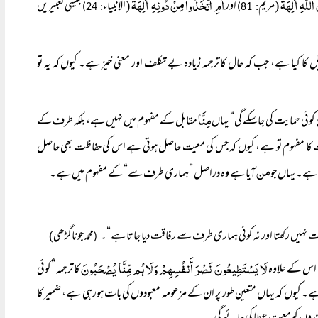
للَّہِ آلِہَةً‌
أَمِ اتَّخَذُوا مِنْ دُونِہِ آلِہَةً‌
(مریم
اور
(الانبیاء
جیسی تعبیریں
: 24)
: 81)
بل کا کیا ہے، جب کہ حال کا ترجمہ زیادہ بے تکلف اور معنی خیز ہے۔ کیوں کہ یہ تو
مِنَّا
 کوئی حمایت کی جاسکے گی“ یہاں
مقابل کے مفہوم میں نہیں ہے، بلکہ طرف کے
کا مفہوم تو ہے، کیوں کہ جس کی معیت حاصل ہوتی ہے اس کی حفاظت بھی حاصل
من
 ہے۔ یہاں جو
آیا ہے وہ دراصل ”ہماری طرف سے“ کے مفہوم میں ہے۔
طاقت نہیں رکھتا اور نہ کوئی ہماری طرف سے رفاقت دیا جاتا ہے“۔
محمد جوناگڑھی)
(
لَا یَسْتَطِیعُونَ نَصْرَ أَنفُسِہِمْ وَلَا ہُم مِّنَّا یُصْحَبُونَ
، اس کے علاوہ
کا ترجمہ ”کوئی
ہے۔ کیوں کہ یہاں متعین طور پر ان کے مزعومہ معبودوں کی بات ہورہی ہے، ضمیر کا