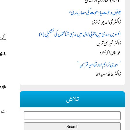
مولانا ابوعمار زاہد الراشدی
قانونِ دعوت یا دعوت کی حصار بندی؟
ڈاکٹر محی الدین غازی
انیسویں صدی میں جنوبی ایشیا میں مذہبی شناختوں کی تشکیل (۷)
گئے 
ڈاکٹر شیر علی ترین
محمد جان اخونزادہ
ign,
’’احمدی تراجم اور تفاسیر قرآن‘‘
ڈاکٹر حافظ سعید احمد
علاوہ
تلاش
سے ما