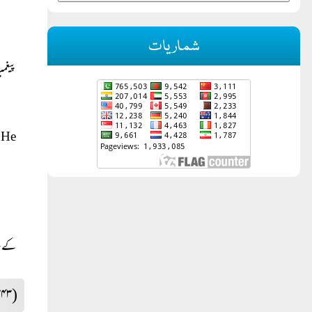
شماریات
پیغمب
"
He
کے سا
(۳۴۳)