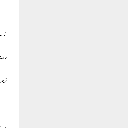
اڑانے
سامنے
ترجمہ