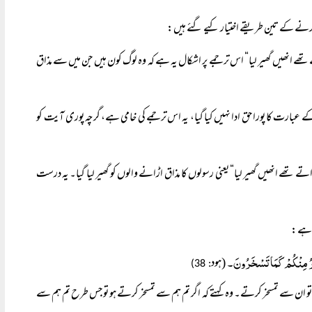
 کرنے کے تین طریقے اختیار کیے گئے ہیں:
ے تھے انھیں گھیر لیا“ اس ترجمے پر اشکال یہ ہے کہ وہ لوگ کون ہیں جن میں سے مذاق
رکے عبارت کا پورا حق ادا نہیں کیا گیا، یہ اس ترجمے کی خامی ہے، گرچہ پوری آیت کو
اڑاتے تھے انھیں گھیر لیا“ یعنی رسولوں کا مذاق اڑانے والوں کو گھیر لیا گیا۔ یہ درست
ا ہے:
سْخَرُ مِنْکُمْ کَمَا تَسْخَرُونَ۔
(ہود
: 38)
 سے تمسخر کرتے۔ وہ کہتے کہ اگر تم ہم سے تمسخر کرتے ہو تو جس طرح تم ہم سے