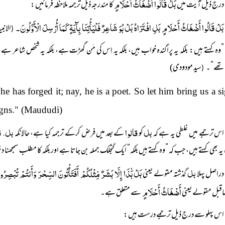
بَلْ قَالُوا أَضْغَاثُ أَحْلَامٍ
درج ذیل آیت میں
کا مندرجہ ذیل ترجمہ ملاحظہ فرمائیں:
بَلْ قَالُوا أَضْغَاثُ أَحْلَامٍ بَلِ افْتَرَاہُ بَلْ ہُوَ شَاعِرٌ فَلْیَأْتِنَا بِآیَۃٍ کَمَا أُرْسِلَ الْأَوَّلُونَ۔
الانبی
(
”وہ کہتے ہیں: بلکہ یہ پراگندہ خواب ہیں، بلکہ یہ اِس کی مَن گھڑت ہے، بلکہ یہ شخص شاعر 
تھے“۔
سید مودودی)
(
e has forged it; nay, he is a poet. So let him bring us a s
."
igns
(Maududi)
بل
قالوا
بل، ق
اس ترجمے میں غلطی یہ ہے کہ
کو
کے بعد میں فرض کرکے ترجمہ کیا ہے، حالانکہ
 یہ بھی کہتے ہیں، جب کہ ”وہ کہتے ہیں بلکہ“ ایک گنجلک جملہ بن جاتا ہے اور بلکہ کا مطلب سمجھنا 
بل
ہَلْ ہَٰذَا إِلَّا بَشَرٌ مِّثْلُکُمْ أَفَتَأْتُونَ السِّحْرَ وَأَنتُمْ تُبْصِرُ
دراصل پہلا
گذشتہ مقولے یعنی
أَضْغَاثُ أَحْلَامٍ
قبل مقولے یعنی
سے متعلق ہے۔
اس پہلو سے درج ذیل ترجمے درست ہیں: