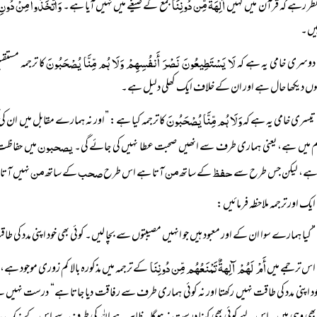
آلِہَةٌ مِّن دُونِنَا
وَاتَّخَذُوا مِنْ دُونِ ا
ظر رہے کہ قرآن میں کہیں
جمع کے صیغے میں نہیں آیا ہے۔
یں۔
لَا یَسْتَطِیعُونَ نَصْرَ أَنفُسِہِمْ وَلَا ہُم مِّنَّا یُصْحَبُونَ
دوسری خامی یہ ہے کہ
کا ترجمہ مستق
ں دیکھا حال ہے اور ان کے خلاف ایک کھلی دلیل ہے۔
وَلَا ہُم مِّنَّا یُصْحَبُونَ
تیسری خامی یہ ہے کہ
کا ترجمہ کیا ہے: ”اور نہ ہمارے مقابل میں ان کی
یصحبون
م میں ہے، یعنی ہماری طرف سے انھیں صحبت عطا نہیں کی جائے گی۔
میں حفاظت 
حفظ
من
صحب
من
 ہے، لیکن جس طرح سے
کے ساتھ
آتا ہے اس طرح
کے ساتھ
نہیں آتا
ایک اور ترجمہ ملاحظہ فرمائیں:
”کیا ہمارے سوا ان کے اور معبود ہیں جو انہیں مصیبتوں سے بچا لیں۔ کوئی بھی خود اپنی مدد کی 
أَمْ لَہُمْ آلِہةٌ تَمْنَعُہُم مِّن دُونِنَا
اس ترجمے میں
کے ترجمہ میں مذکورہ بالا کم زوری موجود ہے
ود اپنی مدد کی طاقت نہیں رکھتا اور نہ کوئی ہماری طرف سے رفاقت دیا جاتا ہے“ درست نہیں 