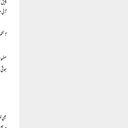
پیش ن
آئی ہ
آنکھو
مفہو
ہوتی
بھی خ