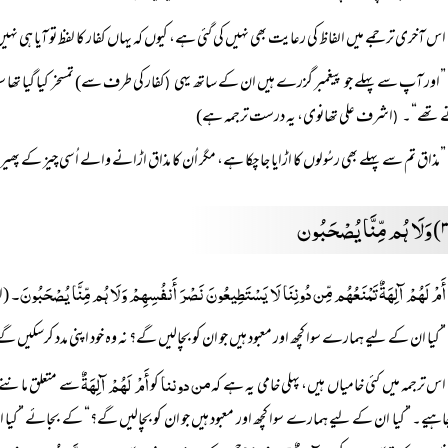
اس آخری ترجمے میں الفاظ کی رعایت بھی نہیں کی گئی ہے، کیوں کہ یہاں کفار کا لفظ تو آیا ہی نہ
”اور آپ سے پہلے جو پیغمبر گزرے ہیں ان کے ساتھ یہی
کفار کی طرف سے) تمسخر کیا گیا تھا 
(
 تھے“۔
اشرف علی تھانوی، یہ درست ترجمہ ہے)
(
”مذاق تم سے پہلے بھی رسُولوں کا اڑایا جا چکا ہے، مگر اُن کا مذاق اڑانے والے اُسی چیز کے پھ
وَلَا ہُم مِّنَّا یُصْحَبُون
أَمْ لَہُمْ آلِہَةٌ تَمْنَعُہُم مِّن دُونِنَا لَا یَسْتَطِیعُونَ نَصْرَ أَنفُسِہِمْ وَلَا ہُم مِّنَّا یُصْحَبُونَ۔
(ال
”کیا ان کے لیے ہمارے سوا کچھ اور معبود ہیں جو ان کو بچالیں گے؟ نہ وہ خود اپنی مدد کرسکیں 
من دوننا
أَمْ لَہُمْ آلِہَةٌ
اس ترجمہ میں کئی خامیاں ہیں، پہلی خامی یہ ہے کہ
کو
سے متعلق ماننے ک
چاہیے۔ ”کیا ان کے لیے ہمارے سوا کچھ اور معبود ہیں جو ان کو بچالیں گے؟“ کے بجائے ”کیا ان