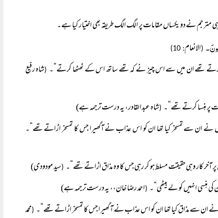
ی مترجم نے دو یکساں مقامات پر الگ الگ طریقہ بھی اختیار کیا ہے۔
ءُونَ۔
الانعام
: 10)
(
 ٹھٹھا کرتے تھے ان میں سے اس چیز نے کہ تھے ساتھ اس کے ٹھٹھا کرتے“۔
شاہ رفیع
(
ت پر ہنسا کرتے تھے“۔
شاہ عبدالقادر، یہ درست ترجمہ ہے)
(
گوں نے ان سے تمسخر کیا تھا ان کو اس عذاب نے آگھیرا جس کا تمسخر اڑاتے تھے“۔
پر آخر کار وہی حقیقت مسلط ہو کر رہی جس کا وہ مذاق اڑاتے تھے“۔
سید مودودی)
(
 کی ہنسی انہیں کو لے بیٹھی“۔
احمد رضا خان،، یہ درست ترجمہ ہے)
(
ں نے ان سے مذاق کیا تھا ان کو اس عذاب نے آ گھیرا جس کا تمسخر اڑاتے تھے“۔
محمد
(