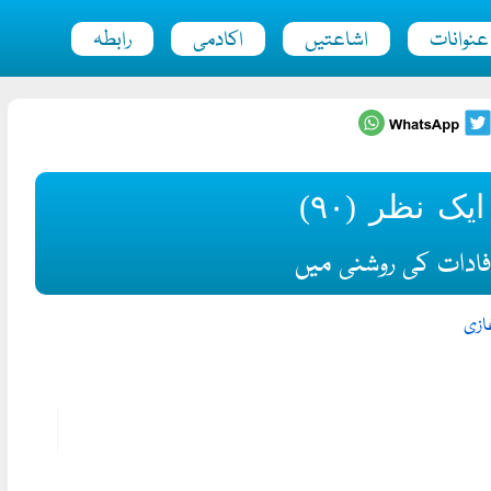
عنوانات
اشاعتیں
اکادمی
رابطہ
ک نظر (۹۰)
افادات کی روشنی میں
ازی