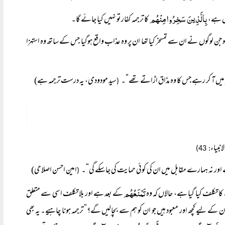
بِالَّذِینَ سَخِرُوا مِنْہُم
یں ہے،
کا ترجمہ کفار تو نہیں کیا جائے گا۔
سو جن لوگوں نے ان سے تمسخر کیا تھا ان پر وہ عذاب واقع ہوگیا جس کے ساتھ وہ استہزا
یر میں آ کر رہے جس کا وہ مذاق اڑاتے تھے“۔
سید مودودی، یہ درست ترجمہ ہے)
(
انبیاء
: 43)
گے اور نہ ہمارے مقابل میں ان کی کوئی حمایت کی جاسکے گی“۔
امین احسن اصلاحی)
(
تَمْنَعُہُم
ا تکلف کیا گیا ہے، حالاں کہ وہ
کے بعد ہے اور بلا تکلف اسی سے متعلق
 کے لیے کچھ اور معبود ہیں جو ان کو ہم سے بچالیں گے؟“ ترجمہ ہونا چاہیے۔ یہ بھی