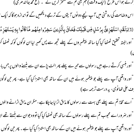
 کرتے ہو اس طرح
ایک وقت) ہم بھی تم سے تمسخر کریں گے“۔
فتح محمد جالندھری)
(
(
اس وضاحت کی روشنی میں آپ نیچے دونوں آیتوں کے ترجمے دیکھیں گے تو اندازہ ہوگا کہ ایک ہ
وَلَقَدِ اسْتُہْزِیئََ بِرُسُلٍ مِّن قَبْلِکَ فَحَاقَ بِالَّذِینَ سَخِرُوا مِنْہُم مَّا کَانُوا بِہِ یَسْتَہْزِ
(1)
”اور البتہ تحقیق ٹھٹھا کیا گیا ساتھ پیغمبروں کے پہلے تجھ سے پس گھیر لیا ان لوگوں کو کہ
ن)
”اور ہنسی کرتے رہے ہیں رسولوں سے تیرے پہلے پھر الٹ پڑے ان سے ہنسنے والوں پر جس با
”اور واقعی آپ سے پہلے جو پیغمبر ہوئے ہیں ان کے ساتھ بھی استہزا کیا گیا ہے، پھر جن لو
 علی تھانوی، یہ درست ترجمہ ہے)
”اے محمدؐ! تم سے پہلے بھی بہت سے رسولوں کا مذاق اڑایا جا چکا ہے، مگر ان مذاق اڑانے والوں 
”اور ضرور اے محبوب تم سے پہلے رسولوں کے ساتھ بھی ٹھٹھا کیا گیا تو وہ جو ان سے ہنستے تھے ان
”اور واقعی آپ سے پہلے جو پیغمبر ہوئے ہیں ان کے ساتھ بھی استہزا کیا گیا ہے۔ پھر جن لوگو