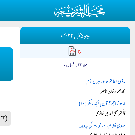
جولائی ۲۰۲۲ء
جلد ۳۳ ۔ شمارہ ۷
مذہبی معاشرہ اور لبرل ازم
محمد عمار خان ناصر
اردو تراجم قرآن پر ایک نظر (۹۰)
ڈاکٹر محی الدین غازی
(۳۴۲)
سودی نظام سے نجات کی جدوجہد