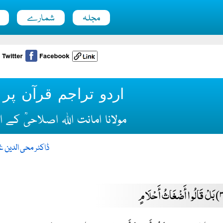
مجلہ
شمارے
اردو تراجم قرآن پر ای
مولانا امانت اللہ اصلاحیؒ کے 
ڈاکٹر محی الدین غ
بَلْ قَالُوا أَضْغَاثُ أَحْلَامٍ