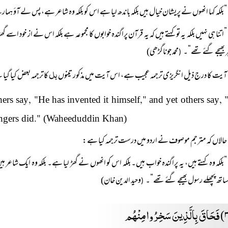
”بلکہ کہا انھوں نے پریشان خیال ہیں بلکہ باندھ لیا ہے اس کو بلکہ وہ شاعر ہے، پس لے آؤ ہمار
”اتنا ہی نہیں بلکہ یہ تو کہتے ہیں کہ یہ قرآن پراگندہ خوابوں کا مجموعہ ہے بلکہ اس نے از خود اسے
ر بھیجے گئے تھے“۔
محمد جوناگڑھی)
(
بل
آیت کا درج ذیل انگریزی ترجمہ عجیب ہے، اس آیت میں مذکور تینوں
کا ترجمہ بعض کیا گی
, "
,"
, 
ers say
He has invented it himself
and yet others say
."
ngers did
(Waheeduddin Khan)
حالاں کہ مترجم موصوف نے اردو میں درست ترجمہ کیا ہے:
”بلکہ وہ کہتے ہیں، یہ پراگندہ خواب ہیں۔ بلکہ اس کو انھوں نے گھڑ لیا ہے۔ بلکہ وہ ایک شاع
تھ پچھلے رسول بھیجے گئے تھے“۔
وحید الدین خان)
(
فَحَاقَ بِالَّذِینَ سَخِرُوا مِنْہُم