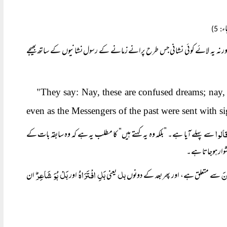
اء
: 5)
ہے ورنہ یہ لائے کوئی نشانی جس طرح پرانے زمانے کے رسول نشانیوں کے ساتھ بھیجے
"
They say: Nay, these are confused dreams; nay, h
even as the Messengers of the past were sent with s
الوا
سے پہلے آیا ہے۔ ”بلکہ وہ یہ کہتے ہیں“ کا مطلب یہ ہے کہ وہ سابقہ بات کے
دشوار ہوجاتا ہے۔
ونَ
بل
بَلِ افْتَرَاہُ
بَلْ ہُوَ شَاعِرٌ
سے متعلق ہے، اور پھر بعد کے دونوں
یعنی
اور
ان