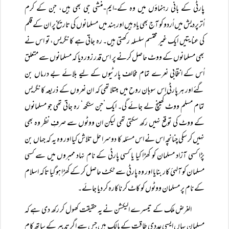
پارٹی کے بانی رہنماؤں میں وہ کے-ایم-منشی جی بھی ہیں، جن کے کرم
اُترپردیش میں اُردو کو آج بھی یاد ہیں اور ہند میں مسلمانوں کی تاریخ پر ان کے قلم
کی عنایتیں ایک غیر محتسم سلسلہ رکھتی ہیں۔ رہ جاتی ہے کانگریس، تو اس نے
بھی مسلمانوں کے ووٹ حاصل کرنے پر اس قدر زور دیا کہ مسلمانوں سے متعلق
اُس کے انتخابی نعرے تمام مخالف پارٹیوں کے لیے بلائے بے درماں بن
گئے اور ہر پارٹی اس سوہان روح میں مبتلا تھی کہ ان نعروں کے ذریعہ کانگریس
تمام مسلم ووٹ کھینچ لے جائے گی۔ ایک ’جن سنگھ‘ رہ جاتی تھی جو مسلمانوں
کے ووٹ کی توقع نہیں رکھ سکتی تھی لیکن ان ووٹوں سے صرفِ نظر وہ بھی
نہیں کر سکی چنانچہ اس نے اس مسئلہ کا دوسرا حل تلاش کیا اور وہ یہ کہ جہاں بن
پڑا کسی آزاد مسلمان کو کھڑا کیا یا کسی پارٹی کے نام نہاد ممبروں میں سے کسی
مسلمان کو آلہئ کار بنایا اور وہ پارٹی سے ٹکٹ حاصل کر کے کھڑا ہوگیا تاکہ اسلام
کے نام پر مسلمان ووٹوں کو کاٹ کر ناکارہ کر دیا جائے۔
الغرض ملک کے تیسرے الیکشن نے یہ حقیقت کھول کر رکھ دی ہے کہ
مسلمان یہاں ایسی عددی طاقت کے مالک ہیں جس سے اگر تدبیر کے ساتھ کام