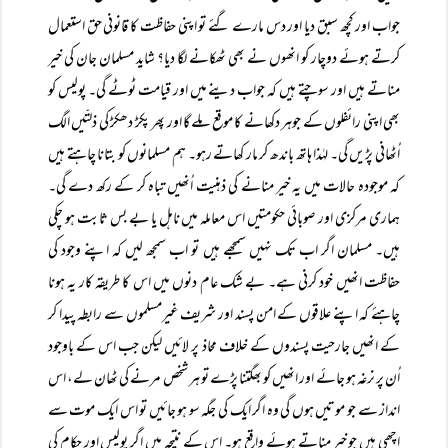
جواب اور کچھ سبق دیا اور دس مارے گئے تو اپنی حفاظت کا قانونی حق استعمال
کرتے ہوئے دوچار کو انھوں نے بھی ٹھکانے لگا دیا؟ شاید مسلمان جان کی خیر
مناتے ہیں اور سوچتے ہیں کہ جواب دینے میں اور قیامت ٹوٹے گی۔ پولیس کو
بھی اپنی رائفلوں کے جوہر دکھانے کا موقع ملے گا اور پھر پکڑ دھکڑ کی ذلتّیں الگ
اُٹھانی پڑیں گی۔ لہٰذا ہاتھ باندھ کر مار کھاتے رہو۔ ہم مسلمانوں کو بتانا چاہتے ہیں
کہ موجودہ حالات میں یہ خیر منانے کی ذہنیت اُنھیں تباہ کر کے رکھ دے گی۔
ہماری مرکزی اور صوبائی حکومتیں اس معاملہ میں ناہل یا بے بس ثابت ہو چکی
ہیں۔ مسلمان اگر اب تک نہیں سمجھے ہیں تو اب سمجھ لیں کہ اپنے وجود کی
حفاظت انھیں خود کرنی ہے۔ بے شک عام دنوں میں اس کا طریقہ کار یہ ہونا
چاہئے کہ اپنے علاقوں کے امن پسند اور شریف غیرمسلموں سے رابطہ پیدا کر
کے انھیں جارحیت پسندوں کے خلاف محاذ پر لائیں لیکن جب اس کے باوجود
اُن پر نرغہ ہو جائے اور انھیں کو بھگتنا پڑے تو ہر شخص مرنے کی ٹھان لے، اس
انداز سے جو موتیں ہوں گی وہ اگر ایک کی جگہ سو ہو جائیں تو اس ایک موت سے
اچھی ہیں جو خیر مناتے ہوئے واقع ہو۔ اس کے نتیجہ میں اگر پولیس اور حکام کی