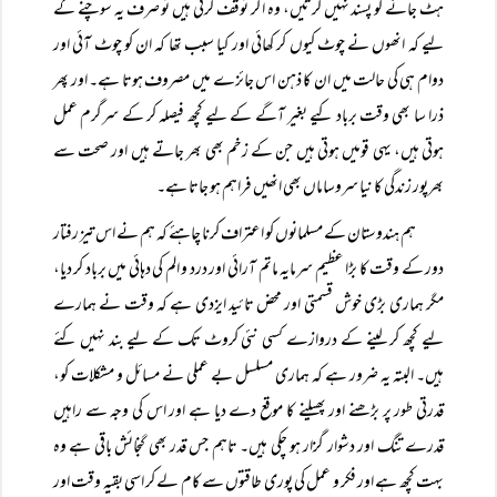
ہٹ جانے کو پسند نہیں کرتیں، وہ اگر توقف کرتی ہیں تو صرف یہ سوچنے کے
لیے کہ انھوں نے چوٹ کیوں کر کھائی اور کیا سبب تھا کہ ان کو چوٹ آئی اور
دوام ہی کی حالت میں ان کا ذہن اس جائزے میں مصروف ہوتا ہے۔ اور پھر
ذرا سا بھی وقت برباد کیے بغیر آگے کے لیے کچھ فیصلہ کر کے سرگرم عمل
ہوتی ہیں، یہی قومیں ہوتی ہیں جن کے زخم بھی بھر جاتے ہیں اور صحت سے
بھرپور زندگی کا نیا سروساماں بھی انھیں فراہم ہو جاتا ہے۔
ہم ہندوستان کے مسلمانوں کو اعتراف کرنا چاہئے کہ ہم نے اس تیز رفتار
دور کے وقت کا بڑا عظیم سرمایہ ماتم آرائی اور درد و الم کی دہائی میں برباد کر دیا،
مگر ہماری بڑی خوش قسمتی اور محض تائید ایزدی ہے کہ وقت نے ہمارے
لیے کچھ کر لینے کے دروازے کسی نئی کروٹ تک کے لیے بند نہیں کئے
ہیں۔ البتہ یہ ضرور ہے کہ ہماری مسلسل بے عملی نے مسائل و مشکلات کو،
قدرتی طور پر بڑھنے اور پھیلنے کا موقع دے دیا ہے اور اس کی وجہ سے راہیں
قدرے تنگ اور دشوار گزار ہو چکی ہیں۔ تاہم جس قدر بھی گنجائش باقی ہے وہ
بہت کچھ ہے اور فکر و عمل کی پوری طاقتوں سے کام لے کر اسی بقیہ وقت اور