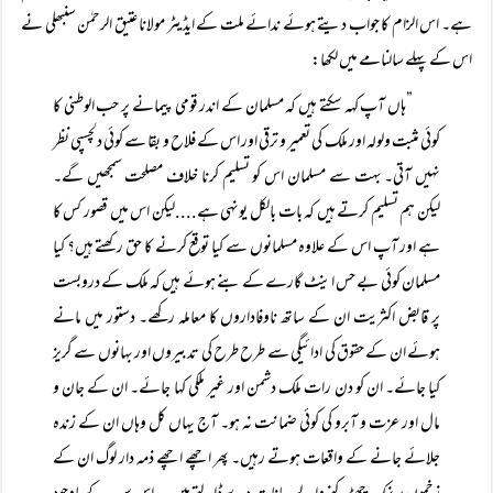
ہے۔ اس الزام کا جواب دیتے ہوئے ندائے ملت کے ایڈیٹر مولانا عتیق الرحمٰن سنبھلی نے
اس کے پہلے سالنامے میں لکھا:
”ہاں آپ کہہ سکتے ہیں کہ مسلمان کے اندر قومی پیمانے پر حب الوطنی کا
کوئی مثبت ولولہ اور ملک کی تعمیر و ترقی اور اس کے فلاح و بقا سے کوئی دلچسپی نظر
نہیں آتی۔ بہت سے مسلمان اس کو تسلیم کرنا خلاف مصلحت سمجھیں گے۔
لیکن ہم تسلیم کرتے ہیں کہ بات بالکل یونہی ہے....لیکن اس میں قصور کس کا
ہے اور آپ اس کے علاوہ مسلمانوں سے کیا توقع کرنے کا حق رکھتے ہیں؟ کیا
مسلمان کوئی بے حس اینٹ گارے کے بنے ہوئے ہیں کہ ملک کے دروبست
پر قابض اکثریت ان کے ساتھ ناوفاداروں کا معاملہ رکھے۔ دستور میں مانے
ہوئے ان کے حقوق کی ادائیگی سے طرح طرح کی تدبیروں اور بہانوں سے گریز
کیا جائے۔ ان کو دن رات ملک دشمن اور غیر ملکی کہا جائے۔ ان کے جان و
مال اور عزت و آبرو کی کوئی ضمانت نہ ہو۔ آج یہاں کل وہاں ان کے زندہ
جلائے جانے کے واقعات ہوتے رہیں۔ پھر اچھے اچھے ذمہ دار لوگ ان کے