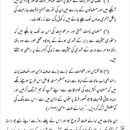
(۱) ملک کی اکثریت کے فرقہ پرست عناصر بہت طاقتور پوزیشن میں
آچکے ہیں اور مسلمانوں کے بارے میں ان کی نفرت آمیز ذہنیت جارحیت کی
بالکل آخری حدوں تک چلے جانے میں نہ کوئی باک ہے نہ رکاوٹ۔
(۲) مسلمان پست ہمتی اور مرعوبیت کی اس حد تک جا چکے ہیں کہ
دستوری حیثیت سے برابر کے شہری ہونے کے باوجود عملی طور سے وہ رفتہ
رفتہ دوسرے درجہ کے شہری کی حیثیت سے زندگی گزارنے پر راضی ہو سکتے
ہیں۔
(۳) کانگریس اور حکومت کے بڑے بڑے صاف ذہن اور انصاف پسند
رہنما بھی اب حالات کے دباؤ سے ہندو مسلم مسئلہ کا حل اس طرح سوچنے لگے
ہیں کہ مسلمان اکثریت کی خواہشات سے اپنے آپ کو ہم آہنگ کرلیں اور
ہندوستانی قومیت کا جو تصور فرقہ پرستوں کے ذہن میں ہے، اس سے جنگ کی
کوشش ترک کر دیں۔“
ندائے ملت،۳مئی /۱۹۶۳ء)
(
ان حالات میں ندائے ملت شروع ہوا اور اس نے پہلے روز سے اپنے لیے جو راستہ