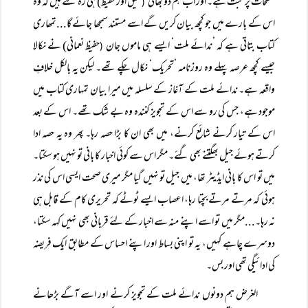
صفحات پر ثبت ہے۔ اور اب ہم دو بھائی
عتیق اور حفیظ) ہی رہ گئے ہیں کہ وہ
(
اس کے بارے میں جو کچھ بیان کریں گے اسے مستند سمجھا جائے گا...تمھاری
کتاب بتاتی ہے کہ ’ندائے ملت‘ ایسے ہی ماموں جان
حفیظ نعمانی) نے نکالا
(
جیسے کچھ عرصہ پہلے وہ روزنامہ ’تحریک‘ نکال چکے تھے۔ لیکن یہ بالکل خلافِ
واقعہ ہے۔ ندائے ملت کے آغاز کے سلسلہ میں میرا بیان تمہاری کتاب میں
موجود ہے، جس کی رو سے اس کے تجویز کنندہ وہ بے شک تھے۔ اس کے بعد
اس کے تیار کرنے شائع کرنے، میں بھی ان کا بڑا حصہ رہا۔ پھر وہ یہ حصہ ادا
کرتے ہوئے جیل بھگتنے بھی گئے۔ مگر اس سے کوئی اخبار کا بانی تو نہیں ہو سکتا۔
میں تو اس کا بانی ایڈیٹر تھا، میں جیل تو نہیں گیا مگر میری صحت ایسی اس کی نذر
ہوئی کہ مرتے مرتے بچتا رہا، اعصاب ایسے ٹوٹے کہ تحریری کام کے قابل ہی
نہ رہا۔...مگر میں تو اسے اپنے منہ سے اخبار کے لئے قربانی بھی نہیں کہہ سکتا،
دوسرے چاہے کہیں، یہ تو اپنی بساط اور اپنے احساس کے مطابق ایک فریضہ
کی ادائیگی تھی اور بس۔
الغرض ہم دونوں ندائے ملت کے تجویز کرنے اور اسے آگے بڑھانے