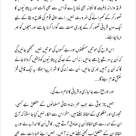
فرقہ وارانہ ذہنیت کا نشانہ بھی بننا پڑے تو اس سے بھی ذلّت اور پریشانیوں کا
تصور کر کے گھبرانے کی ضرورت نہیں، اسے اپنی قوم کی فلاح و بقا کے لیے
ایک مزید قربانی تصور کر کے پوری ہمت سے گوارا کرنا چاہئے اور جیلوں کو بھر
دینا چاہئے۔
اس طرح کی موتیں مسکینوں اور بے کسوں کی موتیں نہیں سمجھی جائیں گی
کہ اُن پر مرثیے پڑھے جائیں، نہ اُس کے بعد کی پریشانیوں کو ذلتیں گردانا جائے
گا کہ اُن پر آہیں بھری جائیں، اُن سے زندگی کا شرار پیدا ہوگا، یہ ایک قابل فخر
نقشِ قدم بنے گا...
اور تاریخ اسے جانبازی و قربانی کا نام دے گی۔
ہمیں چڑ ہوتی ہے جب ہم ہندوستانی مسلمانوں کے متعلق بے کسی،
مجبوری اور مظلومی کے الفاظ سنتے ہیں، مگر اس سے انکار نہیں کیا جا سکتا کہ آج
ان کے اندر سے یہی الفاظ اُن پر صادق آتے ہیں۔ کاش اُن کا انداز بدلے اور یہ
الفاظ ان کے متعلق اب کبھی سننے میں نہ آئیں۔ ہمیں اپنے اخبارات سے بھی