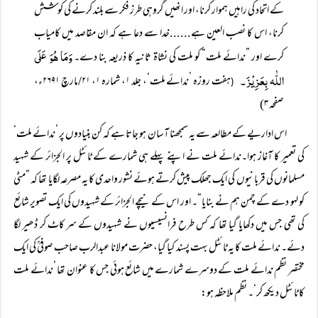
کے اتحاد کی راہیں ہموار کرنا، اور انھیں گروہی طرز فکر سے بلند کرنے کی کوشش
کرنا، اس کا نصب العین ہے......خدا سے دعا ہے کہ ان مقاصد میں کامیاب
وَمَا ھُوَ عَلَی
کرے اور ”ندائے ملت“ کو ملت کی نشاۃ ثانیہ کا ذریعہ بنا دے۔
اللّٰہ بِعَزِیْزَ۔
ہفت روزہ ’ندائے ملت‘، جلد ۱، شمارہ ۱، ۲۱/مارچ ۲۶۹۱ء،
(
صفحہ ۳)
اس اداریے کے مطالعہ سے یہ سمجھنا آسان ہو جاتا ہے کہ کن بنیادوں پر ’ندائے ملت‘
کی تعمیر کا آغاز ہوا۔ندائے ملت نے اپنے پہلے ہی شمارے کے ٹائٹل پر الجزائر کے شہید
مسلمانوں کی قربانیوں کی ایک جھلک پیش کرتے ہوئے نشور واحدی کا یہ مصرعہ لگایا تھا کہ ”مٹی
کو لہو دے کے چمن ہم نے بنایا“۔ اور اس کے نیچے الجزائر کے شہیدوں کی ایک تصویر شائع
کی تھی جس میں دکھایا گیا تھا کہ کس طرح فرانسیسیوں نے شہیدوں کے سر کاٹ کر ڈھیر لگا
دئے۔ ندائے ملت کا یہ ٹائٹل بہت پسند کیا گیا، حضرت مولانا عبدالرب صاحب صوفیؒ کی ایک
مختصر نظم ندائے ملت کے دوسرے شمارے میں شائع ہوئی جس کا عنوان تھا ’ندائے ملت
کا ٹائٹل دیکھ کر‘۔ نظم ملاحظہ ہو: