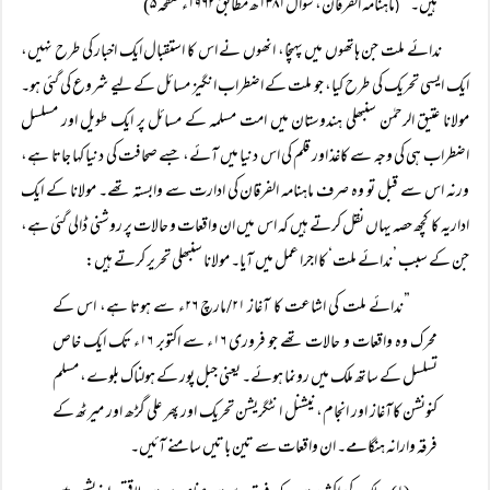
ہیں۔“
ماہنامہ الفرقان، شوال۱۳۸۱ھ مطابق ۱۹۶۲ء صفحہ ۵)
(
ندائے ملت جن ہاتھوں میں پہنچا، انھوں نے اس کا استقبال ایک اخبار کی طرح نہیں،
ایک ایسی تحریک کی طرح کیا، جو ملت کے اضطراب انگیز مسائل کے لیے شروع کی گئی ہو۔
مولانا عتیق الرحمٰن سنبھلی ہندوستان میں امت مسلمہ کے مسائل پر ایک طویل اور مسلسل
اضطراب ہی کی وجہ سے کاغذ اور قلم کی اس دنیا میں آئے، جسے صحافت کی دنیا کہا جاتا ہے،
ورنہ اس سے قبل تو وہ صرف ماہنامہ الفرقان کی ادارت سے وابستہ تھے۔ مولانا کے ایک
اداریہ کا کچھ حصہ یہاں نقل کرتے ہیں کہ اس میں ان واقعات و حالات پر روشنی ڈالی گئی ہے،
جن کے سبب ’ندائے ملت‘ کا اجرا عمل میں آیا۔ مولانا سنبھلی تحریر کرتے ہیں:
”ندائے ملت کی اشاعت کا آغاز ۲۱/مارچ ۲۶ء سے ہوتا ہے، اس کے
محرک وہ واقعات و حالات تھے جو فروری ۱۶ء سے اکتوبر ۱۶ء تک ایک خاص
تسلسل کے ساتھ ملک میں رونما ہوئے۔ یعنی جبل پور کے ہولناک بلوے، مسلم
کنونشن کاآغاز اور انجام، نیشنل انٹگریشن تحریک اور پھر علی گڑھ اور میرٹھ کے
فرقہ وارانہ ہنگامے۔ ان واقعات سے تین باتیں سامنے آئیں۔