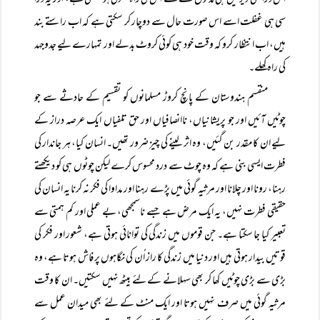
اس ذرا سی دیر میں ہی مدتوں کے لئے اس کی راہ کھوٹی ہو سکتی ہے، اور یہ ذرا
سی ہی غفلت اسے اس صورت حال سے دوچار کر سکتی ہے کہ اب راستے بند
ہیں، اب انتظار کرو کہ وقت خود ہی کوئی کروٹ بدلے اور تمہارے لیے جدوجہد
کی راہ کھلے۔
منقسم ہندوستان کے پانچ کروڑ مسلمانوں کو تقسیم کے حادثے سے جو
چوٹیں آئیں اور جو پریشانیاں، ناانصافیاں اور حق تلفیاں ایک عرصہ دراز کے
لیے ان کا مقدر بن گئیں، وہ اثر لینے کی چیز ضرور تھیں۔ انسان کیا، ہر جاندار کی
فطرت ایسی بنی ہے کہ وہ چوٹ سے درد محسوس کرے لیکن چوٹوں ہی کو دیکھتے
رہنا، رونا اور چلانا اور مرثیہ گوئی میں پڑے رہنا اور مداوا کی فکر نہ کرنا یہ انسان کی
حقیقی فطرت نہیں، یہ ایک مرض ہے جسے ناسمجھی، بے عملی اور کم ہمتی سے
تعبیر کیا جا سکتا ہے۔ جن قوموں میں زندگی کی توانائی ہوتی ہے، شعور اور فکر کی
قوتیں بیدار ہوتی ہیں اور دنیا میں زندگی کا راز اُن کی نگاہوں پر فاش ہوتا ہے، وہ
بڑی سے بڑی چوٹیں کھا کر بھی سہلانے کے لئے بیٹھ نہیں سکتیں۔ ان کا وقت
مرثیہ گوئی میں صرف نہیں ہوتا اور ایک منٹ کے لئے بھی میدان عمل سے