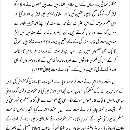
منظور نعمانی ہندوستان کے ان مشاہیر علماء میں سے ہیں جنھوں نے اسلام کو
پیش کرنے کی صحیح راہیں متعین کیں اور اسلامی لٹریچر میں پیش بہا اضافہ کیا اور
اس علم و مرتبہ کے اہل حضرات نے ندائے ملت کو اپنے بلند ترین افکار سے
مزین کیا ہے اور برابر کرتے ہیں۔ زیر تبصرہ سالنامہ کے مضامین میں اکثر
مضامین ملت کی شاہراہ زندگی کے لیے شمع ہدایت کا کام دے سکتے ہیں، بھرتی
کا ایک بھی مضمون نہیں ہے۔ امید ہے کہ ملت کے درد مند افراد اس کا مطالعہ
کر کے اس کی فکری کاوشوں سے ضرور فائدہ اُٹھائیں گے اور دوسروں کو بھی
فائدہ اُٹھانے کی ترغیب دیں گے۔“
ندائے ملت جولائی ۱۹۶۳ء)
(
اس ہفت روزہ اخبار نے ملت کو حوصلہ دیا، بے بسی سے نکالنے کی کوشش کی، اس
کے مسائل پر بے لاگ گفتگو کی، اور یہ سب کچھ اس انداز میں کیا کہ حکومتِ وقت کو وہ اپنی
سیاسی راہوں کا ایک خار محسوس ہونے لگا، اسی بیچ حکومت نے علی گڑھ مسلم یونیورسٹی کی
مسلم حیثیت پر تیشہ چلایا تو ندائے ملت نے اس پر سخت احتساب کیا، ایک خاص اشاعت
’مسلم یونیورسٹی نمبر‘ کے طور پر نکالا، آخر حکومت نے نشہ اقتدار میں، ندائے ملت کے
خلاف کاروائی کی، پرنٹر پبلشر اور معاون مدیر حفیظ نعمانی صاحب
مولانا سنبھلی کے چھوٹے
(