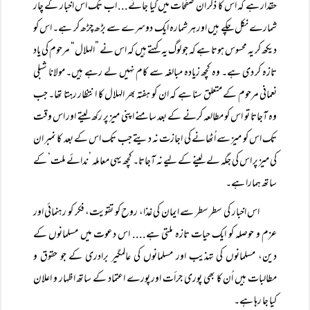
حقدار ہے کہ اس کا ذکر ان صفحات میں کیا جائے... اب تک اس اخبار کے چار
شمارے نکل چکے ہیں اور ہر شمارہ ایک دوسرے سے بڑھ چڑھ کر ہے۔ اس کو
دیکھ کر یہ محسوس ہوتا ہے کہ جو لوگ یہ کہتے ہیں کہ اس نے ”الہلال“ مرحوم کی یاد
تازہ کر دی ہے۔ وہ کچھ زیادہ مبالغہ سے کام نہیں لے رہے ہیں۔ مولانا شبلی
نعمانی مرحوم کے متعلق سنا ہے کہ ان کو ہفتہ بھر الہلال کا انتظار رہتا تھا۔ جب
وہ آجاتا تو اس کو مطالعہ کرنے کے بعد سامنے اپنی میز پر رکھ لیتے اور اس وقت
تک اس کو میز سے اُٹھانے کی اجازت نہ دیتے جب تک اس کے بعد کا نمبر ان
کی میز پر اس کی جگہ لے لینے کے لیے نہ آجاتا۔ کچھ یہی معاملہ ’ندائے ملت‘ کے
ساتھ ہمارا ہے۔
اس اخبار کی سطر سطر سے ایمان کی غذا، روح کو تقویت، فکر کو رہنمائی اور
عزم و حوصلہ کو ایک حیات تازہ ملتی ہے.... اس دعوت میں مسلمانوں کے
دین، مسلمانوں کی تہذیب اور مسلمانوں کی عالمگیر برادری کے جو حقوق و
مطالبات ہیں اُن کا بھی پوری جرأت اور پورے اعتماد کے ساتھ اظہار و اعلان
کیا جا رہا ہے۔