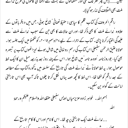
لیکن
بس پھر نظر لگ گئی اور مسلمانوں کے بہت سے اجتماعی کاموں کی طرح ندائے
......(
ملت بھی اختلاف کی نذر ہو گیا)۔
راقم الحروف کی کتاب ’قلم کا سپاہی: حفیظ نعمانی‘ شائع ہوئی، جس میں دیگر باتوں کے
علاوہ ’ندائے ملت‘ کا بھی ذکر تھا، اور ان حالات کا بھی جن کے سبب ’ندائے ملت‘ سے
علیحدگی اختیار کرنا پڑی۔ کتاب کے اجراء کے لیے ۲۷/دسمبر۲۰۱۵ء کو لکھنؤ میں ایک جلسہ ہوا۔
مولانا عتیق الرحمٰن سنبھلی اس کتاب کی رسم رونمائی میں شامل ہوئے نیز انھوں کتاب پر تبصرہ
بھی کیا، جو روزنامہ ’اودھ نامہ‘ میں شائع ہوا۔ اس کے چند روز بعد بذریعہ میل ان کا ایک خط
موصول ہوا۔ یہ خط مولاناؒ نے ’ندائے ملت‘ کی تاریخ کے سلسلہ میں مذکورہ کتاب کے مطالعہ
کے بعد راقم کو لکھا تھا، اس خط کا کچھ حصہ یہاں نقل کرتا چلوں تاکہ آپ بھی اس تاریخی
امانت کے گواہ بن سکیں۔
بسم اللہ ۔ خواہر زادہ عزیز میاں اویس سنبھلی حفظہٗ اللہ والسلام علیکم ورحمۃ
اللہ
...ندائے ملت ایک تاریخی پرچہ تھا۔ اس کا نام اور اس کا کام تاریخ کے