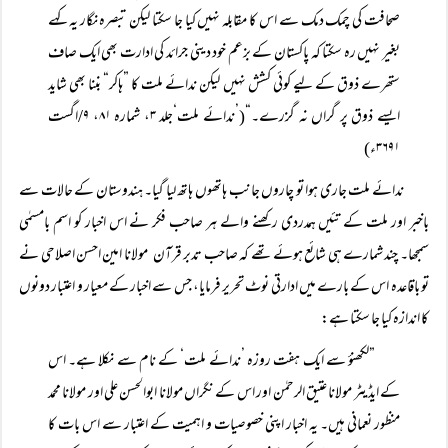
صحافت کی چمک دمک سے اس کا مقابلہ نہیں کیا جا سکتا لیکن تبصرہ نگار یہ کہے
بغیر نہیں رہ سکتا کہ پاکستان کے بزعم خود دینی جرائد کی ادارت بھی ایک صاف
ستھرے ذوق کے لیے کوئی کشش نہیں لیکن ندائے ملت کا ”ہاکر“ بننا بھی شاید
ایسے ذوق پر گراں نہ گزرے۔“(’ندائے ملت‘جلد ۳، شمارہ ۸۱، ۹/اگست
۳۶۹۱ء)
ندائے ملت جاری ہوا تو چاروں جانب ہاتھوں ہاتھ لیا گیا۔ ہندوستان کے حالات سے
باخبر اور ملت کے تئیں ہمدردی رکھنے والے ہر صاحب فکر نے اس اخبار کو اسم بامسمٰی
سمجھا۔ چند شمارے ہی شائع ہوئے تھے کہ صاحب تدبر قرآن مولانا امین احسن اصلاحی نے
تو باقاعدہ اس کے بارے میں ادارتی نوٹ تحریر فرمایا، جس سے اخبار کے معیار و اعتبار دونوں
کا اندازہ کیا جا سکتا ہے:
”لکھنؤ سے ایک ہفت روزہ ’ندائے ملت‘ کے نام سے نکلا ہے۔ اس
کے ایڈیٹر مولانا عتیق الرحمٰن اور اس کے نگراں مولانا ابوالحسن علی اور مولانا محمد
منظور نعمانی ہیں۔ یہ اخبار اپنی خصوصیات و اہمیت کے اعتبار سے اس بات کا