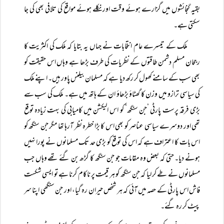
بقیہ گنجائشوں میں گزارے ہوئے وقت اور نکلے ہوئے مواقع کی تلافی بھی کی جا
سکتی ہے۔
ملک کے تیسرے عام انتخابات نے جہاں یہ بتایا کہ ملک کی اکثریت کا
رجحان مسلم دشمن طاقتوں کے نظریات کی طرف بڑھا ہے وہاں اس حقیقت کو
بھی سب کے سامنے کھول کر رکھ دیا ہے کہ مسلمان بیلنس پاور ہیں۔ اپنے ملک
کی سیاسی ترازو میں وزن کا گھٹاؤ بڑھاؤ ان کے ہاتھ میں ہے۔ ملک کی سب سے
بڑی فرقہ پرست پارٹی ’جن سنگھ‘ کو اس الیکشن میں کامیابی کی بہت زیادہ توقع
تھی اور دوسرے سیاسی عناصر کو بھی اس کا بڑا خطرہ نظر آرہا تھا مگر جن سنگھ کو
اس بات کا اعتراف ہے کہ اس کی توقع کو بڑی حد تک مسلمانوں نے پورا نہیں
ہونے دیا۔ حتی کہ بعض وہ مقامات جو جن سنگھ کا گڑھ بن گئے تھے وہاں جب
مسلمانوں نے طے کر لیا کہ جن سنگھ کو ہر قیمت پر ناکام کرنا ہے تو ایسی شکست
فاش اس پارٹی کے حصہ میں آئی کہ ہر شخص حیران رہ گیا، اور جن سنگھی اپنا سر
پیٹ کر رہ گئے۔