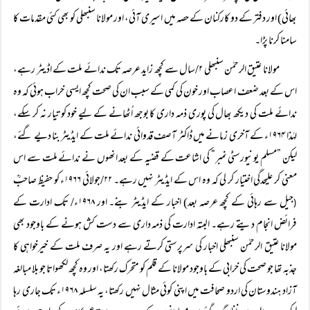
بھائی) اور دفتر کے دو کارکنان کے حصہ میں اسیری آئی، اور مولانا سنبھلی کو بھی کئی مقدمات کا
سامنا کرنا پڑا۔
مولانا عتیق الرحمٰن سنبھلی ۲/سال سے کچھ زاید عرصہ تک ندائے ملت کے اڈیٹر رہے،
اس کے بعد ضعف اعصاب اور خون کی کمی کے سبب ان کی صحت کچھ ایسی خراب ہوئی کہ وہ
ندائے ملت کی دیکھ بھال کی پوری ذمہ داری کا بوجھ اُٹھانے کے لیے خود کو تیار نہ کر سکے،
لہٰذا ۱۹۶۴ء کے آخری زمانے میں ڈاکٹر آصف قدوائی ندائے ملت کے ایڈیٹر بنا دیے گئے،
لیکن ”مسلم یونیورسٹی نمبر“ کی اشاعت کے قضیہ کے بعد انھوں نے ندائے ملت سے اس
معنی کر علیحدگی اختیار کر لی کہ وہ اس کے ایڈیٹر نہیں رہے۔ ۲۲/جولائی ۱۹۶۶ء کو حفیظ صاحبؒ
جیل سے رہائی کے کچھ عرصہ بعد) اخبار کے ایڈیٹر بنے۔ اور ۱۹۶۸ء/ تک ادارت کے
(
فرائض انجام دیتے رہے۔ البتہ ادارت کی ذمہ داری سے دست کش ہونے کے باوجود بھی
مولانا عتیق الرحمٰن سنبھلی اخبار کی سرپرستی کرتے رہے اور یہ صرف ملت کے خیرخواہی کا
جذبہ تھا جو صحت کی خرابی کے باوجود مولانا کے قلم کو متحرک رکھتا، اور وہ کچھ لکھواتا جو بلا مبالغہ
آزاد ہندوستان کی اردو صحافت میں اپنی کوئی مثال نہیں رکھتا، یہ سلسلہ ۱۹۶۸ء تک جاری رہا