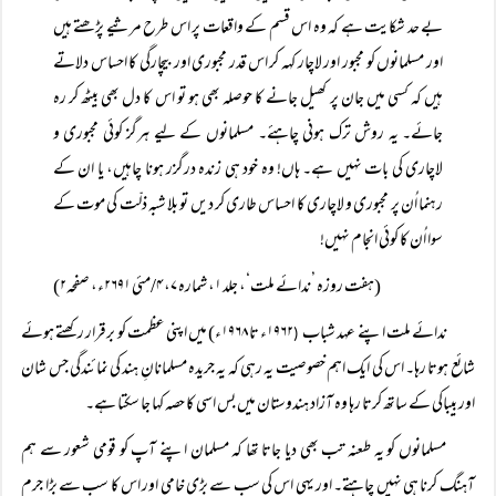
بے حد شکایت ہے کہ وہ اس قسم کے واقعات پر اس طرح مرثیے پڑھتے ہیں
اور مسلمانوں کو مجبور اور لاچار کہہ کر اس قدر مجبوری اور بیچارگی کا احساس دلاتے
ہیں کہ کسی میں جان پر کھیل جانے کا حوصلہ بھی ہو تو اس کا دل بھی بیٹھ کر رہ
جائے۔ یہ روش ترک ہونی چاہئے۔ مسلمانوں کے لیے ہرگز کوئی مجبوری و
لاچاری کی بات نہیں ہے۔ ہاں! وہ خود ہی زندہ درگزر ہونا چاہیں، یا ان کے
رہنما اُن پر مجبوری و لاچاری کا احساس طاری کر دیں تو بلا شبہ ذلّت کی موت کے
سوا اُن کا کوئی انجام نہیں!
(ہفت روزہ ’ندائے ملت‘، جلد ۱، شمارہ ۷، ۴/مئی ۲۶۹۱ء، صفحہ۲)
ندائے ملت اپنے عہد شباب
۱۹۶۲ء تا ۱۹۶۸ء) میں اپنی عظمت کو برقرار رکھتے ہوئے
(
شائع ہوتا رہا۔ اس کی ایک اہم خصوصیت یہ رہی کہ یہ جریدہ مسلمانانِ ہند کی نمائندگی جس شان
اور بیباکی کے ساتھ کرتا رہا وہ آزاد ہندوستان میں بس اسی کا حصہ کہا جا سکتا ہے۔
مسلمانوں کو یہ طعنہ تب بھی دیا جاتا تھا کہ مسلمان اپنے آپ کو قومی شعور سے ہم
آہنگ کرنا ہی نہیں چاہتے۔ اور یہی اس کی سب سے بڑی خامی اور اس کا سب سے بڑا جرم