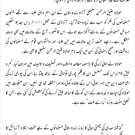
علالت کے بعد انتقال فرما گئے۔انا اللہ وانا الیہ راجعون۔
مولانا عتیق الرحمٰن سنبھلی آزاد ہندوستان کے اُن اہم دینی علماء سے تھے جنہوں
مسلمانوں کی فکر کو سب سے زیادہ متاثر کیا۔ آزادی کے محض ۱۱-۱۰/ برس بعد جو سنگین
مسائل مسلمانوں کے سامنے آکھڑے ہوئے، اس کا تصور، آج کے حالات میں بھی بہت
مشکل ہے۔ ایسے سخت ترین حالات میں جن علماء اور دانشوران قوم نے مسلمانوں کی
بروقت اور صحیح رہنمائی کی، اُن میں ایک نام مولانا عتیق الرحمٰن سنبھلی کا بھی ہے۔
مولانا نے اپنی زندگی کا بڑا حصہ مطالعہ و مشاہدہ اور تصنیف و تالیف میں صرف کیا۔ کم و
بیش ۶۵/برس تک مسلسل ان کا قلم پوری توانائی کے ساتھ چلتا رہا۔ان کی پوری زندگی
اشاعت دین میں بسر ہوئی اس کے علاوہ کوئی دوسرا مشغلہ تھا ہی نہیں۔ ان صفحات میں
مولانا کی حیات و خدمات کے اس گوشے کا احاطہ پیش کرنے کی کوشش کی گئی ہے، جس کا
تعلق ہفت روزہ ”ندائے ملت“ سے ہے۔
گذشتہ صدی کی چھٹی دہائی کا زمانہ ہندوستانی مسلمانوں کے لیے سخت ابتلا و آزمائش کا