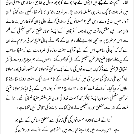
تھا۔ تقسیم ہندکے نتیجے میں اپنوں کے جدا ہونے کا بوجھ تو دل پر تھا ہی، ساتھ ہی ۶۰/ کی دہائی
میں فسادات کا ایک لامتناہی سلسلہ پھوٹ پڑا۔ ہر طرف مایوسی کا عالم تھا، کہیں سے کوئی ایسی
آواز نہیں سنائی دے رہی تھی جو مسلمانوں کی رہنمائی کرنے والی یا ان کو ڈھارس بندھانے
والی ہو۔ ایسے مشکل وقت میں ماہنامہ ’الفرقان‘ کے ایڈیٹر مولانا عتیق الرحمٰن سنبھلی کے قلم
سے اس موضوع پر دو تین اداریے نکلے، تو ان کے چھوٹے بھائی حفیظ نعمانی مرحوم نے ان
سے کہا کہ ’بھائی صاحب اس کے لیے تو ایک ہفت روزہ کی ضرورت ہے‘۔حفیظ صاحب
کے یہ جملے مولانا عتیق الرحمٰن سنبھلی کے دل کوچھو گئے۔ انھوں نے ہم مزاج دوست ڈاکٹر
اشتیاق قریشی سے ذکر کیا۔ جب دونوں کی رائے ایک ہو گئی تو مولانا محمد منظور نعمانیؒ اور مولانا
ابوالحسن علی ندویؒ کی سرپرستی میں ’ندائے ملّت‘ کے نام اے ایک ہفت روزہ نکالنے کا
اعلان کر دیا گیا۔ ’ندائے ملت‘ کا اجراء ۱۲/مارچ ۱۹۶۲ کو ہوا۔ اس کے بانی ایڈیٹر مولانا عتیق
الرحمٰن سنبھلی، معاون ایڈیٹر ڈاکٹر محمد آصف قدوائی اور پرنٹر پبلشر حفیظ نعمانی تھے۔ ندائے
ملت کے اجرا سے متعلق مولانا سنبھلی نے اپنی کتاب ’راستے کی تلاش‘ میں لکھا ہے:
”ندائے ملت کا اجراء مسلمانوں کی ملکی زندگی سے متعلق مسائل کے لیے ہوا
ہے۔ اس بارے میں جو اپنے خیالات ہیں ’الفرقان‘ کے دائرے اور دامن کی