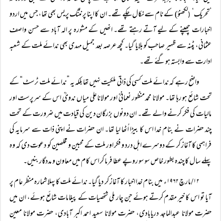
’تحریک‘
لکھنؤ) کے نام سے نکال چکے تھے۔ ان کا اپنا پرنٹنگ پریس بھی تھا، جس میں اردو
(
اخبارات چھپنے کے لیے آتے رہتے تھے۔ انھیں کے مشورہ پر الہ آباد سے حسن واصف
عثمانی، پٹنہ سے ظہیر صاحب کو بلایا گیا۔ کچھ عرصہ بعد جمیل مہدی بھی ندائے ملت کے شعبہ
ادارت سے وابستہ ہوگئے تھے۔
واضح رہے کہ ندائے ملت کسی کی ذاتی ملکیت نہیں تھا بلکہ یہ ”ندائے ملت ٹرسٹ“ کے
تحت شائع ہو رہا تھا۔ مولانا محمد منظور نعمانیؒ اور مولانا علی میاں ندویؒ اس کے سرپرست اور
مالیات کی فکر کرنے والے تھے۔ ان دونوں بزرگان دین کی قیادت میں ضرورت کے تحت
چند حضرات نے بنام خدا اس کا بیڑا اُٹھا لیا تھا۔ ان حضرات نے اپنی ذات سے سرمایہ کی
فراہمی کا آغاز کر کے دوسرے اہل درد و فکر اور ملت کے محبین و مخلصین کو دعوت دی کہ وہ
پہلے سال کا چندہ بطور خاص سو سو روپے عطا فرما کر اس کام میں معاون و مددگار بنیں۔
۱۲/مارچ ۱۹۶۲ء میں بنام خدا اخبار کا آغاز کر دیا گیا۔ ندائے ملت کا پہلا شمارہ منظر عام پر
آیا تو اس کا خیر مقدم کرتے ہوئے جن چار ملی شخصیات کے پیغامات شائع ہوئے، ان میں
حضرت مولانا عبدالماجد دریابادی، حضرت مولانا سعید احمد اکبر آبادی، حضرت مولانا معین