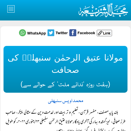
مولانا عتیق الرحمٰن سنبھلیؒ کی
صحافت
(ہفت روزہ ’ندائے ملت‘ کے حوالے سے)
محمد اویس سنبھلی
بلند پایہ مصنف، مفسر قرآن، تعلیم و تربیت اور خدمت دین کے مثالی پیکر، صاحب
طرز صحافی، نیز گمشدہ بہار کی آخری یادگار مولانا عتیق الرحمٰن سنبھلی ۲۳/جنوری ۲۰۲۲ء کو طویل