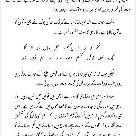
منتخب کیا آخر تک سرمنھ انحراف کی نوبت نہیں آئی۔ پہلے شمارہ کے اداریے سے ’ندائے
ملت‘ کی فکر اور طریقہ کار کا اندازہ ہو سکتا ہے۔ ملاحظہ ہو:
وقت ہمیشہ سے اتنا تیز رفتار رہا ہے کہ ایک لمحہ کی چوک نے بھی لوگوں کو
مدتوں رُلایا ہے۔ فارسی کا بہت مشہور شعر ہے ؎
رفتم کہ خار از پاکشم، محمل نہاں شد از نظر
یک لحظہ غافل گشتم وصد سالہ را ہم دُور شد
لیکن جب زمانہ بھی تیز رفتار ہو جائے اور قومیں چلنے کے بجائے دوڑ رہی
ہوں تب تو وقت کے ہر ہر لمحہ کی قیمت بہت ہی بڑھ جاتی ہے۔
ہمارا دور اسی تیز رفتاری کا دور ہے، جس میں قومیں چل نہیں رہیں دوڑ
رہی ہیں اور زندگی کی جدوجہد برسوں کے فاصلے لمحوں میں طے کر رہی ہے۔ اس
تیز رفتار اور گزیز پا زمانہ میں اگر کوئی قوم تھوڑی دیر کے لیے بھی زندگی کی کشمکش
سے الگ ہو کر تلووں کے کانٹے چننے اور چوٹیں سہلانے میں لگی رہ جائے تو