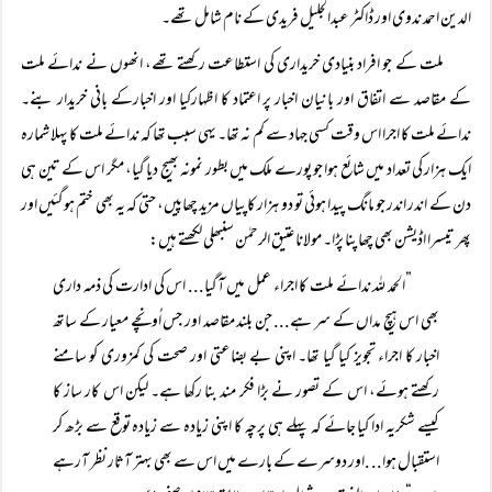
الدین احمد ندوی اور ڈاکٹر عبدالجلیل فریدی کے نام شامل تھے۔
ملت کے جو افراد بنیادی خریداری کی استطاعت رکھتے تھے، انھوں نے ندائے ملت
کے مقاصد سے اتفاق اور بانیان اخبار پر اعتماد کا اظہارکیا اور اخبارکے بانی خریدار بنے۔
ندائے ملت کا اجرا اس وقت کسی جہاد سے کم نہ تھا۔ یہی سبب تھا کہ ندائے ملت کا پہلا شمارہ
ایک ہزار کی تعداد میں شائع ہوا جو پورے ملک میں بطور نمونہ بھیج دیا گیا، مگر اس کے تین ہی
دن کے اندر اندر جو مانگ پیدا ہوئی تو دو ہزار کاپیاں مزید چھاپیں، حتی کہ یہ بھی ختم ہوگئیں اور
پھر تیسرا اڈیشن بھی چھاپنا پڑا۔ مولانا عتیق الرحمٰن سنبھلی لکھتے ہیں:
”الحمد للہ ندائے ملت کا اجراء عمل میں آگیا... اس کی ادارت کی ذمہ داری
بھی اس ہیچ مداں کے سر ہے... جن بلند مقاصد اور جس اُونچے معیار کے ساتھ
اخبار کا اجراء تجویز کیا گیا تھا۔ اپنی بے بضاعتی اور صحت کی کمزوری کو سامنے
رکھتے ہوئے، اس کے تصور نے بڑا فکر مند بنا رکھا ہے۔ لیکن اس کار ساز کا
کیسے شکریہ ادا کیا جائے کہ پہلے ہی پرچہ کا اپنی زیادہ سے زیادہ توقع سے بڑھ کر
استقبال ہوا.. .اور دوسرے کے بارے میں اس سے بھی بہتر آثار نظر آرہے