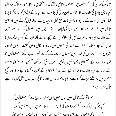
حق گوئی اور بیباکی کے سلسلہ میں سیکڑوں مثالیں پیش کی جا سکتی ہیں۔ یہی سبب تھا کہ ہرسال
کم و بیش چار پانچ مقدمات کا حکومت اُترپردیش کی جانب سے اخبار کے ایڈیٹر کو سامنا کرنا پڑتا
تھا، لیکن ان سب کے باوجود وہ اپنی بات حق گوئی اور بیباکی کے ساتھ پیش کرنے میں ذرا بھی
تامل نہیں کرتے تھے، اور جس طرح کی زبان اپنے اداریوں میں استعمال کرتے تھے، آج
کے حالات میں وہ نہ صرف جیل کی سلاخوں کے پیچھے ہوتے بلکہ ان کے گھر پر بلڈوزر اپنا
کمال دکھا چکا ہوتا۔ ۱۹۶۲ء کے ابتدائی مہینوں میں مالدہ
بنگال) میں کشت و خون کا دور
(
شروع ہوا۔ سیکڑوں کی تعداد میں مسلمان موت کے گھاٹ اُتار دیے گئے۔ مسلمانوں کا
خون بہا اور ساری مصیبتیں بھی انھیں پر ٹوٹیں۔ مولانا عتیق الرحمٰن سنبھلی نے۴/مئی ۱۹۶۲ء
کے اداریے میں حالات کا جائزہ لینے کے بعد مسلمانوں کے خون کو گرما دینے والا اور صحیح
معنوں میں رونگٹے کھڑے کر دینے والا پیغام دیا۔ اس اداریہ کا کچھ حصہ یہاں نقل کیا جا رہا ہے
تاکہ سند رہے:
...ہم ماتم کے قائل نہیں، ہاں ہمیں اس کا ضرور رنج ہے کہ مسلمانوں کو
کیا ہوگیا ہے کہ وہ کتّے اور بلیوں کی طرح مارے جاتے ہیں، یہ سننے میں کیوں
نہیں آتا کہ انھوں نے بھی درندہ صفت حملہ آوروں اور غنڈوں کو منھ توڑ