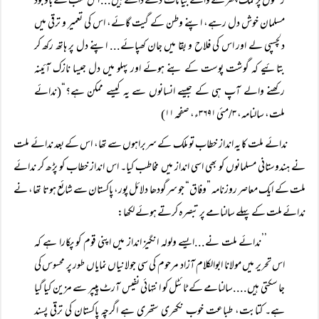
زخموں پر نمک چھڑکنے والے بیانات دے ڈالتے ہیں... اس سب کے باوجود
مسلمان خوش دل رہے، اپنے وطن کے گیت گائے، اس کی تعمیر و ترقی میں
دلچسپی لے اور اس کی فلاح و بقا میں جان کھپائے... اپنے دل پر ہاتھ رکھ کر
بتائیے کہ گوشت پوست کے بنے ہوئے اور پہلو میں دل جیسا نازک آئینہ
رکھنے والے آپ ہی کے جیسے انسانوں سے یہ کیسے ممکن ہے؟“(ندائے
ملت، سالنامہ، ۳/مئی ۳۶۹۱ء، صفحہ ۱۱)
ندائے ملت کا یہ انداز خطاب تو ملک کے سربراہوں سے تھا، اس کے بعد ندائے ملت
نے ہندوستانی مسلمانوں کو بھی اسی انداز میں مخاطب کیا۔ اس انداز خطاب کو پڑھ کر ندائے
ملت کے ایک معاصر روزنامہ ”وفاق“ جو سرگودھا دلائل پور، پاکستان سے شائع ہوتا تھا، نے
ندائے ملت کے پہلے سالنامے پر تبصرہ کرتے ہوئے لکھا:
’’ندائے ملت نے...ایسے ولولہ انگیز انداز میں اپنی قوم کو پکارا ہے کہ
اس تحریر میں مولانا ابوالکلام آزاد مرحوم کی سی جولانیاں نمایاں طور پر محسوس کی
جا سکتی ہیں....سالنامے کے ٹائٹل کو انتہائی نفیس آرٹ پیپر سے مزین کیا گیا
ہے۔ کتابت، طباعت خوب نکھری ستھری ہے اگرچہ پاکستان کی ترقی پسند