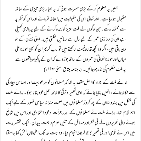
ہمیں یہ معلوم کر کے بڑی مسرت ہوئی کہ یہ اخبار بڑی تیزی کے ساتھ
مقبول ہو رہا ہے۔ اللہ تعالیٰ اس کی مقبولیت میں اضافہ فرمائے اور اس کو نظر بد
سے محفوظ رکھے۔ جن لوگوں نے ملت عزیز کو زندہ کرنے کے لیے یہ بازی کھیلی
ہے ان کی درازیِ عمر کے لیے دل سے دعائیں نکلتی ہیں۔ اپنی زندگی کے جو
دن باقی ہیں، اگر وہ کچھ قدروقیمت رکھتے ہیں تو رب کریم ان کو بھی مولانا علی
میاں اور مولانا نعمانی کی عمروں کے ساتھ جوڑ دے کہ ان کے پاکیزہ ہاتھوں سے
یہ ملت مظلوم کی نذر ہو جائیں۔
ماہنامہ میثاق، مئی ۱۹۶۲ء)
(
ندائے ملت کے اجراء کا اصل مقصد یہ تھا کہ مسلمانوں کو مرعوبیت اور احساس بیچارگی
سے نکالا جائے، انھیں بتایا جائے کہ اپنی تعمیر و ترقی کا لائحہ عمل خود بنانا ہوگا۔ ندائے ملت
کی شکل میں ہندوستان کے چھ کروڑ مسلمانوں میں صحت مندانہ سیاسی تصور کے لیے ایک
اہم قدم تھا۔ندائے ملت نے مسلمانوں کے اندر جرأت و خود اعتمادی اور اس میں شائع
ہونے والی تحریروں نے ملّی فکر اور مسائل کے تئیں عزم و ہمت پیدا کی۔ ایک مختصر مدت
میں اس نے قومی اور ملّی تعمیر کا جو فریضہ انجام دیا، وہ بہت حد تک اطمینان بخش کہا جاسکتا