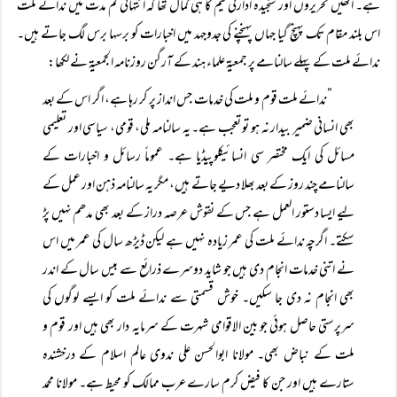
ہے۔ انھیں تحریروں اور سنجیدہ ادارتی ٹیم کا ہی کمال تھا کہ انتہائی کم مدت میں ندائے ملت
اس بلند مقام تک پہنچ گیا جہاں پہنچنے کی جدوجہد میں اخبارات کو برسہا برس لگ جاتے ہیں۔
ندائے ملت کے پہلے سالنامے پر جمعیۃ علماء ہند کے آرگن روزنامہ الجمعیۃ نے لکھا:
”ندائے ملت قوم و ملت کی خدمات جس انداز پر کر رہا ہے، اگر اس کے بعد
بھی انسانی ضمیر بیدار نہ ہو تو تعجب ہے۔ یہ سالنامہ ملی، قومی، سیاسی اور تعلیمی
مسائل کی ایک مختصر سی انسائیکلوپیڈیا ہے۔ عموماً رسائل و اخبارات کے
سالنامے چند روز کے بعد بھلا دیے جاتے ہیں، مگر یہ سالنامہ ذہن اور عمل کے
لیے ایسا دستور العمل ہے جس کے نقوش عرصہ دراز کے بعد بھی مدھم نہیں پڑ
سکتے۔ اگرچہ ندائے ملت کی عمر زیادہ نہیں ہے لیکن ڈیڑھ سال کی عمر میں اس
نے اتنی خدمات انجام دی ہیں جو شاید دوسرے ذرائع سے بیس سال کے اندر
بھی انجام نہ دی جا سکیں۔ خوش قسمتی سے ندائے ملت کو ایسے لوگوں کی
سرپرستی حاصل ہوئی جو بین الاقوامی شہرت کے سرمایہ دار بھی ہیں اور قوم و
ملت کے نباض بھی۔ مولانا ابوالحسن علی ندوی عالم اسلام کے درخشندہ
ستارے ہیں اور جن کا فیض کرم سارے عرب ممالک کو محیط ہے۔ مولانا محمد