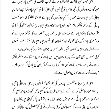
اسی فیصلہ کن طاقت کا اندازہ کر کے حزب مخالف کی بعض پارٹیوں نے
جن کو ہندو ووٹوں کی کچھ خاص توقع نہیں تھی اپنی انتخابی مہم زیادہ تر ایسے اندا ز پر
چلائی جس میں صاف طور پر مسلم ووٹروں کو پرچانے کا منشا جھلکتا تھا، سوشلسٹ
پارٹی کے رہنما ڈاکٹر رام منوہر لوہیا اور موجودہ چیرمین راج نرائن سنگھ کی انتخابی
تقریروں کا جائزہ لیا جائے تو بہت نمایاں طور پر یہ عنصر ملے گا۔ ڈاکٹر لوہیا نے تو
وہ آخری بات کہہ دی جس کو خود مسلمان بھی تصور میں نہیں لا سکتے تھے، انھوں
نے کہا کہ ہندوستان کا صدر ایک دفعہ مسلمان ہونا چاہئے اور ایک دفعہ ہندو۔۔۔
کوئی مسلمان بھی آج کے ہندوستان میں اس بات کو سوچ سکتا ہے؟ مگر ڈاکٹر
لوہنا نے برسر عام یہ بات کہی اور گویا یہ وعدہ کیا کہ ان کی پارٹی اگر برسراقتدار
آجائے تو صدارت کا یہی اصول رہے گا۔
اسی طرح برجا سوشلسٹ لیڈروں کی نظر بھی مسلمانوں پر رہی اور کافی باتیں
ان کا اعتماد حاصل کرنے کے لیے اس طرح کی کی گئیں جس کو ہندو پسند نہیں کر
سکتا تھا، سوتنتر پارٹی نے تو بقول جواہر لال نہرو قرآن پاک کو بیچ میں ڈال دیا۔
اور اردو کی دہائی دے کر مسلمانوں کو قریب کرنے کی کوشش کی، حالانکہ اس