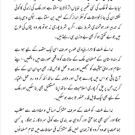
لیا جائے تو ملک کی نئی تعمیر پر نمایاں اثر ڈالا جا سکتا ہے اور ملک کی زندگی کا کوئی
نقشہ ان کی جائز خواہشات کو نظر انداز کرکے نہیں بن سکتا ہے۔ لیکن وہی بات
کہ تدبیر اور ہوشمندی شرط ہے۔ اگر یہ شرط پوری نہ ہو تو پھر وہ پتوں کی طرح
ہیں جو بے گنتی ہو کر بھی بے وزن ہی رہتے ہیں۔
ندائے ملت کا اجراء بنیادی طور پر صرف اسی ایک مقصد کے لیے ہوا ہے
کہ ہندوستان کے مسلمان ملک کے حالات کو واقعی صورت میں دیکھیں، اپنے
مقام اور اپنی حیثیت کو سمجھیں اور جہد و عمل کا جس قدر بھی میدان ان کے لیے
آج باقی ہو اس میں پورے جوش اور ولولہ کے ساتھ اُٹھ کر وہ رہِ عمل اختیار
کریں جس پر چل کر پوری اسلامیت کے ساتھ اپنا مستقبل بھی بنا سکیں اور ملک
کے لیے بھی ایک قابل قدر عنصر ثابت ہو سکیں۔
ندائے ملت، کو ملت کے صرف مشترک مسائل و مفادات سے مطلب
ہوگا اور کسی بھی جماعتی اور گروہی حد بندی سے کوئی سروکار نہ ہوگا۔ یہ کسی
جماعت یا محدود گروہ کا ترجمان نہیں بلکہ مشترک ملی معاملات میں تمام مسلمانوں