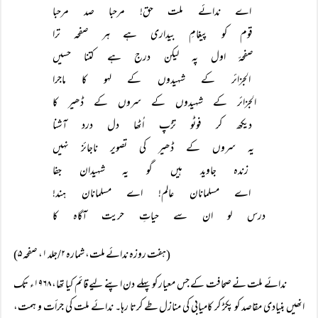
اے ندائے ملت حق! مرحبا صد مرحبا
قوم کو پیغامِ بیداری ہے ہر صفحہ ترا
صفحۂ اول پہ لیکن درج ہے کتنا حسیں
الجزائر کے شہیدوں کے لہو کا ماجرا
الجزائر کے شہیدوں کے سروں کے ڈھیر کا
دیکھ کر فوٹو تڑپ اُٹھا دل درد آشنا
یہ سروں کے ڈھیر کی تصویر ناجائز نہیں
زندہ جاوید ہیں گو یہ شہیدان جفا
اے مسلمانان عالم! اے مسلمانان ہند!
درس لو ان سے حیاتِ حریت آگاہ کا
(ہفت روزہ ندائے ملت، شمارہ ۲/جلد ۱، صفحہ ۵)
ندائے ملت نے صحافت کے جس معیار کو پہلے دن اپنے لیے قائم کیا تھا، ۱۹۶۸ء تک
انھیں بنیادی مقاصد کو پکڑ کر کامیابی کی منازل طے کرتا رہا۔ ندائے ملت کی جرأت و ہمت،