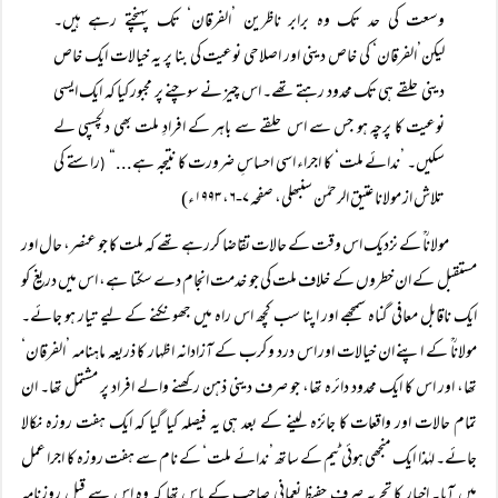
وسعت کی حد تک وہ برابر ناظرین ’الفرقان‘ تک پہنچتے رہے ہیں۔
لیکن’الفرقان‘ کی خاص دینی اور اصلاحی نوعیت کی بنا پر یہ خیالات ایک خاص
دینی حلقے ہی تک محدود رہتے تھے۔ اس چیز نے سوچنے پر مجبور کیا کہ ایک ایسی
نوعیت کا پرچہ ہو جس سے اس حلقے سے باہر کے افرادِ ملت بھی دلچسپی لے
سکیں۔ ’ندائے ملت‘ کا اجراء اسی احساسِ ضرورت کا نتیجہ ہے...“
راستے کی
(
تلاش از مولانا عتیق الرحمٰن سنبھلی، صفحہ ۷-۶، ۱۹۹۳ء)
مولاناؒ کے نزدیک اس وقت کے حالات تقاضا کررہے تھے کہ ملت کا جو عنصر، حال اور
مستقبل کے ان خطروں کے خلاف ملت کی جو خدمت انجام دے سکتا ہے، اس میں دریغ کو
ایک ناقابل معافی گناہ سمجھے اور اپنا سب کچھ اس راہ میں جھونکنے کے لیے تیار ہو جائے۔
مولاناؒ کے اپنے ان خیالات اور اس درد و کرب کے آزادانہ اظہار کا ذریعہ ماہنامہ ’الفرقان‘
تھا، اور اس کا ایک محدود دائرہ تھا، جو صرف دینی ذہن رکھنے والے افراد پر مشتمل تھا۔ ان
تمام حالات اور واقعات کا جائزہ لینے کے بعد ہی یہ فیصلہ کیا گیا کہ ایک ہفت روزہ نکالا
جائے۔ لہٰذا ایک منجھی ہوئی ٹیم کے ساتھ ’ندائے ملت‘ کے نام سے ہفت روزہ کا اجرا عمل
میں آیا۔ اخبار کا تجربہ صرف حفیظ نعمانی صاحب کے پاس تھا کہ وہ اس سے قبل روزنامہ