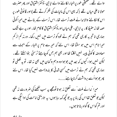
والے تھے۔ حقیقی طور پر اخبار نکالنے والے اباجی، ڈاکٹر اشتیاق اور پھر حضرت
مولا نا علی میاں تھے
کہ یہی اس کی مالیات کی فکر کرتے تھے) اور قانونی طور پر
(
اس کا نکالنے والا ندائے ملت ٹرسٹ تھا۔ اس ٹرسٹ کے بنانے میں میرا کوئی
حصہ تھا نہ حفیظ کا۔ یہ اباجی، علی میاں اور ڈاکٹر اشتیاق کا کام تھا۔ اور یہ بے شک
ہماری نا تجربہ کاری تھی کہ ہم نے خود کو ٹرسٹ میں نہیں رکھا۔ ورنہ کم از کم
میرا نام اس میں ہو سکتا تھا، اس لئے کہ میرے نام پر اخبار کے بجٹ سے
معاوضہ کا کوئی پیسہ نہیں نکلتا تھا اور بھی ہم جس کو چاہتے ٹرسٹی بنوا سکتے تھے۔
لیکن نہیں ہوا، کیوں کہ بعد میں جو ہوا وہ وہم و گمان میں بھی نہ تھا۔ تو یہ غلطی تو
ہماری تھی کہ ہم نے ٹرسٹ میں کسی شدنی کا بندوبست نہیں کیا تھا۔ اس لئے
پھر جو ہوا اُسے برداشت کرنا چاہئے....۔
میرا ’ندائے ملت‘ سے تعلق نہ ہوتا تو مجھے یہ سب لکھنے کی ضرورت نہ تھی
لیکن جو تعلق تھا اس کی بنا پر یہ جو کچھ کہہ رہا ہوں، یہ تاریخی امانت کی ادائیگی ہے
اور تم کو اس کا گواہ بناتا ہوں۔