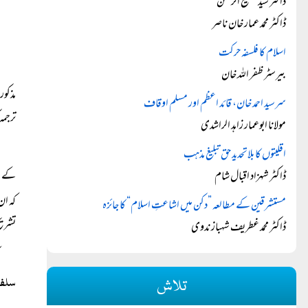
ڈاکٹر سید مطیع الرحمٰن
ڈاکٹر محمد عمار خان ناصر
اسلام کا فلسفہ حرکت
بیرسٹر ظفر اللہ خان
مذکور
سرسید احمد خان، قائد اعظم اور مسلم اوقاف
ترجمہ
مولانا ابوعمار زاہد الراشدی
اقلیتوں کا بلاتحدید حق تبلیغ مذہب
س
کے
ڈاکٹر شہزاد اقبال شام
کہ ان
مستشرقین کے مطالعہ ”دکن میں اشاعتِ اسلام“ کا جائزہ
تشریح
ڈاکٹر محمد غطریف شہباز ندوی
سلفا
تلاش