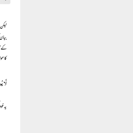
لیکن 
بیان 
کے تک
کا مو
لَّا ی
یہ خو