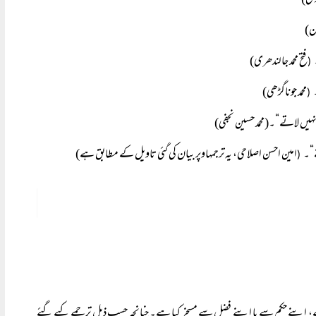
دی)
ان)
فتح محمد جالندھری)
(
محمد جوناگڑھی)
(
ہیں لاتے“۔(محمد حسین نجفی)
ے“۔
امین احسن اصلاحی، یہ ترجمہاوپر بیان کی گئی تاویل کے مطابق ہے)
(
 اپنے حکم سے یا اپنے فضل سے مسخر کیا ہے۔ چنانچہ حسب ذیل ترجمے کیے گئے