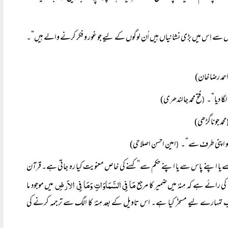
 سے اِس میں بڑی نشانیاں ہیں اُن لوگوں کے لیے جو غور و فکر کرنے والے ہیں“۔
حمد رضا خان)
ا دیا“۔
فتح محمد جالندھری)
(
محمد جوناگڑھی)
 کو اپنی طرف سے“۔
امین احسن اصلاحی)
(
 سے یا اپنے پاس سے یا اپنے حکم سے“ کہنے کی خاص معنویت کیا رہ جاتی ہے۔ قرآن
مَا فِی السَّمَاوَاتِ وَمَا فِی الاَرضِ
 کی رائے ہے کہ مِنہُ میں ضمیر کا مرجع
میں موجود ما
سب تمہارے لیے مسخّر کیا ہے۔ اس تاویل کے بعد مِنہُ کا الگ سے ترجمہ کرنے کی