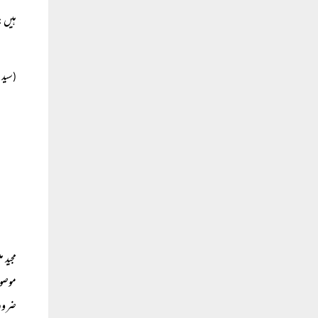
ہیں:
سید 
(
مجید 
موصول
ضرور