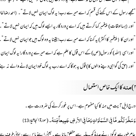
”قسم ہے رسول کے اِس قول کی کہ اے رب، یہ وہ لوگ ہیں جو مان کر نہیں دیتے“۔
سید مودو
(
”مجھے رسول کے اس کہنے کی قسم کہ اے میرے رب! یہ لوگ ایمان نہیں لاتے“۔
احمد رضا خ
(
”اور
بسااوقات) پیغمبر کہا کرتے ہیں کہ اے پروردگار یہ ایسے لوگ ہیں کہ ایمان نہیں لاتے“۔
(
”اور ان کا
پیغمبر کا اکثر) یہ کہنا کہ اے میرے رب! یقینا یہ وہ لوگ ہیں جو ایمان نہیں لاتے“۔
(
”اور اسی
اللہ) کو رسول(ص) کے اس قول کا عِلم ہے کہ اے میرے پروردگار! یہ لوگ ایمان ن
(
”اور
حق کی گواہی دینے والوں کا) قول یہ ہوگا کہ اے رب یہ لوگ خود ایمان لانے والے نہ بن
(
منہ
کا ایک خاص استعمال
درج ذیل آیت میں مِنہ کا کیا مفہوم ہے، اس پر غور کرنے کی ضرورت ہے۔
وَسَخَّرَ لَکُم مَّا فِی السَّمَاوَاتِ وَمَا فِی الاَرضِ جَمِیعاً مِّنہُ۔
(سورة الجاثیۃ
:13)
مِنہُ
سخّر
عام طور سے لوگوں نے
کو
سے متعلق مانا ہے۔ یعنی اپنے پاس سے، اپنی طرف سے،