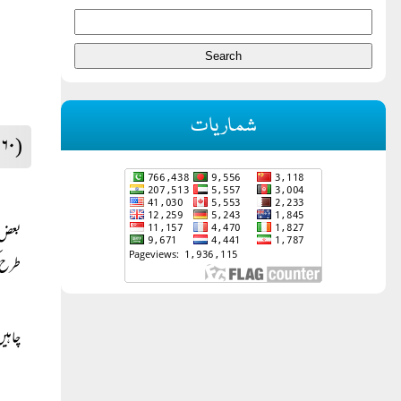
شماریات
(۲۶۰)
بعض ن
طرح ک
چاہیں