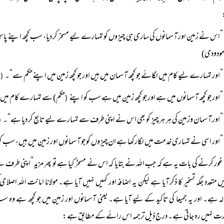
”اس نے زمین اور آسمانوں کی ساری ہی چیزوں کو تمہارے لیے مسخر کر دیا، سب کچھ اپنے پاس
مودودی)
”اور تمہارے لیے کام میں لگائے جو کچھ آسمان میں ہیں اور جو کچھ زمین میں اپنے حکم سے“۔
ا
(
”اور جو کچھ آسمانوں میں ہے اور جو کچھ زمین میں ہے سب کو اپنے
حکم) سے تمہارے کام میں لگ
(
”اور آسمان وزمین کی ہر ہر چیز کو بھی اس نے اپنی طرف سے تمہارے لیے تابع کر دیا ہے“۔
(
”اور اسی نے تمہاری خدمت میں لگارکھا ہے ان چیزوں کو جو آسمانوں اور زمین میں ہیں، سب
غور کرنے کی بات یہ ہے کہ جب اللہ نے بتایا کہ اس نے مسخّر کیا ہے تو پھر مزید ”اپنی طرف
میں متعدد جگہ تسخیر کا ذکر آیا ہے لیکن یہ اضافہ اور کہیں نہیں آیا ہے۔ مولانا امانت اللہ اصلاحی
ہ ہے۔ اور یہ جمیعا کی تاکید کے لیے آیا ہے۔ یعنی آسمانوں اور زمین میں جو کچھ ہے وہ 
ت نہیں رہ جاتی ہے۔ درج ذیل ترجمہ اس رائے کے مطابق ہے: