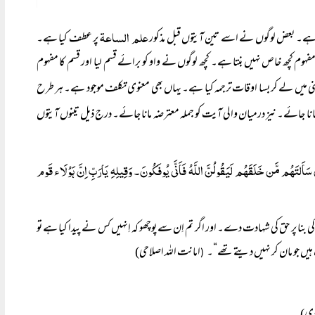
علم الساعۃ
ی ہے۔ بعض لوگوں نے اسے تین آیتوں قبل مذکور
پر عطف کیا ہے۔
م کچھ خاص نہیں بنتا ہے۔ کچھ لوگوں نے واو کو برائے قسم لیا اور قسم کا مفہوم
 میں لے کر بسا اوقات ترجمہ کیا ہے۔ یہاں بھی معنوی تکلف موجود ہے۔ ہر طرح
نا جائے۔ نیز درمیان والی آیت کو جملہ معترضہ مانا جائے۔ درج ذیل تینوں آیتوں
لتَہُم مَّن خَلَقَہُم لَیَقُولُنَّ اللَّہُ فَاَنَّی یُوفَکُونَ۔ وَقِیلِہِ یَارَبِّ اِنَّ ہَوُلَاء قَوم
 کی بنا پر حق کی شہادت دے۔ اور اگر تم اِن سے پوچھو کہ اِنہیں کس نے پیدا کیا ہے تو
 ہیں جو مان کر نہیں دیتے تھے“۔
امانت اللہ اصلاحی)
(