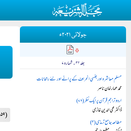
جولائی ۲۰۲۱ء
جلد ۳۲ ۔ شمارہ ۷
مسلم معاشرہ اور جنسی انحراف کے پرانے اور نئے رجحانات
محمد عمار خان ناصر
اردو تراجم قرآن پر ایک نظر (۷۸)
ڈاکٹر محی الدین غازی
(۲۵۹)
مطالعہ جامع ترمذی (۳)