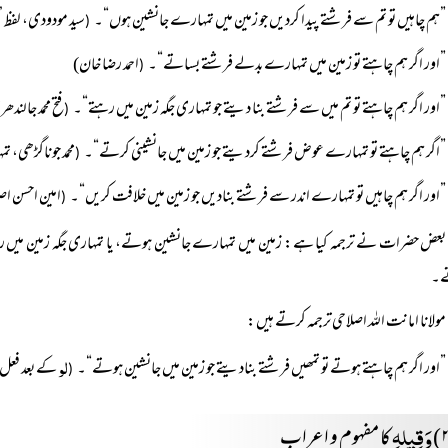
”ہم چاہیں تو تم سے فرشتے پیدا کردیں جو زمین میں تمہارے جانشین ہوں“۔
سید مودودی، لفظ ’
(
”اور اگر ہم چاہتے تو زمین میں تمہارے بدلے فرشتے بساتے“۔
احمد رضا خان)
(
”اور اگر ہم چاہتے تو تم میں سے فرشتے بنا دیتے جو تمہاری جگہ زمین میں رہتے“۔
فتح محمد جالند
(
”اگر ہم چاہتے تو تمہارے عوض فرشتے کردیتے جو زمین میں جانشینی کرتے“۔
محمد جوناگڑھی،
(
”اور اگر ہم چاہیں تو تمہارے اندر سے فرشتے بنادیں جو زمین میں خلافت کریں“۔
امین احسن اص
(
بعض حضرات نے ترجمہ کیا ہے: زمین میں تمہارے جانشین ہوتے، یا تمہاری جگہ زمین میں
ے۔
مولانا امانت اللہ اصلاحی ترجمہ کرتے ہیں:
لو
”اور اگر ہم چاہتے ہوتے تو تمھیں فرشتے بنادیتے جو زمین میں جانشین ہوتے“۔
کے بعد فعل
(
وَقِیلِہِ
کا مفہوم و اعراب