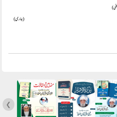
جفی)
(جاری)
❮