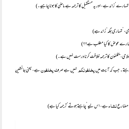
تمہارے‘ زائد ہے، اور یہ مستقبل کا ترجمہ ہے ماضی کا ہونا چاہیے۔)
ھری، ’تمہاری جگہ‘ زائد ہے)
 تمہارے عوض کا کیا مطلب ہے؟؟)
لاحی، یخلفون کا ترجمہ خلافت کرنا درست نہیں ہے۔)
یخلفونکم
یخلفون
 رہتے۔ جب کہ آیت میں
نہیں ہے صرف
ہے، یعنی جانشین
نشاء
 مضارع
ہے، اس لیے ’چاہتے ہوتے‘ ترجمہ کیا ہے)