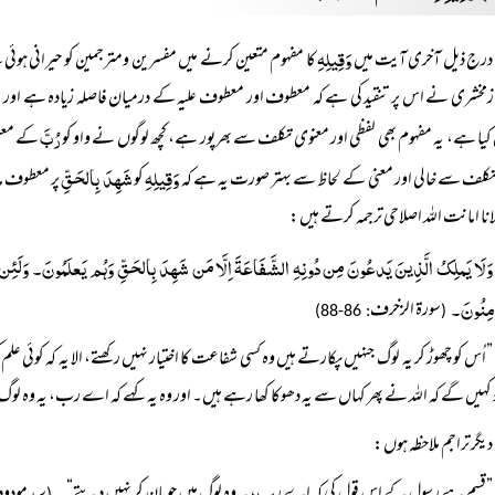
وَقِیلِہِ
درج ذیل آخری آیت میں
کا مفہوم متعین کرنے میں مفسرین ومترجمین کو حیرانی ہوئ
زمخشری نے اس پر تنقید کی ہے کہ معطوف اور معطوف علیہ کے درمیان فاصلہ زیادہ ہے اور مفہو
رُبَّ
کیا ہے، یہ مفہوم بھی لفظی اور معنوی تکلف سے بھرپور ہے، کچھ لوگوں نے واو کو
کے معنی
وَقِیلِہِ
شَہِدَ بِالحَقِّ
لف سے خالی اور معنی کے لحاظ سے بہتر صورت یہ ہے کہ
کو
پر معطوف ما
لانا امانت اللہ اصلاحی ترجمہ کرتے ہیں:
وَلَا یَملِکُ الَّذِینَ یَدعُونَ مِن دُونِہِ الشَّفَاعَۃَ اِلَّا مَن شَہِدَ بِالحَقِّ وَہُم یَعلَمُونَ۔ وَلَئِن سَاَ
ُومِنُونَ۔
سورة الزخرف
: 86-88)
(
”اُس کو چھوڑ کر یہ لوگ جنہیں پکارتے ہیں وہ کسی شفاعت کا اختیار نہیں رکھتے، الا یہ کہ کوئی علم
د کہیں گے کہ اللہ نے پھر کہاں سے یہ دھوکا کھا رہے ہیں۔ اور وہ یہ کہے کہ اے رب، یہ وہ لوگ
دیگر تراجم ملاحظہ ہوں: