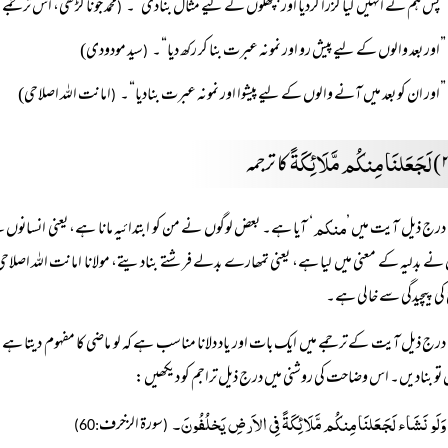
”پس ہم نے انہیں گیا گزرا کردیا اور پچھلوں کے لیے مثال بنادی“۔
محمد جونا گڑھی، اس ترجم
(
”اور بعد والوں کے لیے پیش رو اور نمونہ عبرت بنا کر رکھ دیا“۔
سید مودودی)
(
”اور ان کو بعد میں آنے والوں کے لیے پیشوا اور نمونہ عبرت بنادیا“۔
امانت اللہ اصلاحی)
(
لَجَعَلنَا مِنکُم مَّلَائِکَۃً
کا ترجمہ
منکم
درج ذیل آیت میں ’
‘ آیا ہے۔ بعض لوگوں نے من کو ابتدائیہ مانا ہے، یعنی انسانوں سے 
ے بدلیہ کے معنی میں لیا ہے، یعنی تمھارے بدلے فرشتے بنادیتے، مولانا امانت اللہ اصلاح
ی پیچیدگی سے خالی ہے۔
درج ذیل آیت کے ترجمے میں ایک بات اور یاد دلانا مناسب ہے کہ لو ماضی کا مفہوم دیتا ہ
 تو بنادیں۔ اس وضاحت کی روشنی میں درج ذیل تراجم کو دیکھیں:
وَلَو نَشَاء لَجَعَلنَا مِنکُم مَّلَائِکَۃً فِی الاَرضِ یَخلُفُونَ۔
سورة الزخرف
:60)
(