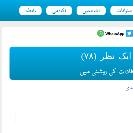
عنوانات
اشاعتیں
اکادمی
رابطہ
ک نظر (۷۸)
افادات کی روشنی میں
ازی