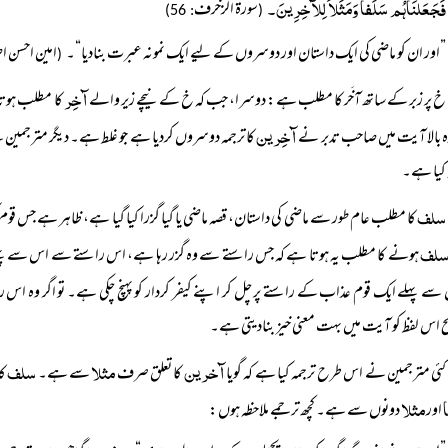
فَجَعَلنَاہُم سَلَفاً وَمَثَلاً لِلآخِرِینَ۔
سورة الزخرف
: 56)
(
”اور ان کو ماضی کی ایک داستان اور دوسروں کے لیے ایک نمونہ عبرت بنادیا“۔
امین احسن ا
(
آخِر
خ پر زبر کے ساتھ آخَر کا مطلب ہے: دوسرا، جب کہ خ کے نیچے زیر والے
کا مطلب ہوتا 
آخِرین
ہ بالا آیت میں صاحب تدبر نے
کا ترجمہ دوسروں کردیا ہے جو غلط ہے۔ دیگر مترجم
 کیا ہے۔
سلف
کا مطلب عام طور سے ماضی کی داستان، قصہ ماضی یا گیا گزرا کیا گیا ہے، ظاہر ہے جس قوم ک
لف
ہونے کا مطلب یہ ہوتا ہے کہ جس راستے سے وہ گزر رہا ہے، اس راستے سے اس سے پہلے کو
 سے پہلے ایک قوم عذاب کے راستے پر چل کر اپنے کیفر کردار کو پہنچ چکی ہے۔ تو اگر وہ اس 
 اس لفظ کو آیت میں بہت معنی خیز بنادیتی ہے۔
آخرین
مثلا
سلف
کئی مترجمین نے اس طرح ترجمہ کیا ہے کہ گویا
کا تعلق صرف
سے ہے۔
کا
مثلا
اور
دونوں سے ہے۔ کچھ ترجمے ملاحظہ ہوں: