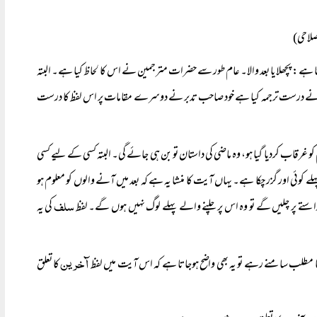
صلاحی)
ہے: پچھلا یا بعد والا۔ عام طور سے حضرات مترجمین نے اس کا لحاظ کیا ہے۔ البتہ
ین نے درست ترجمہ کیا ہے خود صاحب تدبر نے دوسرے مقامات پر اس لفظ کا درست
و غرقاب کردیا گیا ہو، وہ ماضی کی داستان تو بن ہی جائے گی۔ البتہ کسی کے لیے کسی
ئی اور گزر چکا ہے۔ یہاں آیت کا منشا یہ ہے کہ بعد میں آنے والوں کو معلوم ہو
سلف
راستے پر چلیں گے تو وہ اس پر چلنے والے پہلے لوگ نہیں ہوں گے۔ لفظ
کی یہ
آخرین
 مطلب سامنے رہے تو یہ بھی واضح ہوجاتا ہے کہ اس آیت میں لفظ
کا تعلق