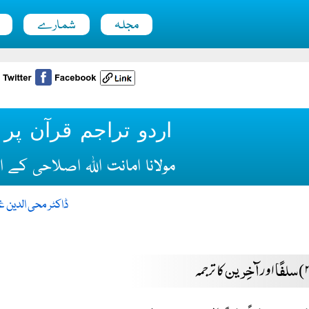
مجلہ
شمارے
اردو تراجم قرآن پر ای
مولانا امانت اللہ اصلاحی کے 
ڈاکٹر محی الدین غ
سلفًا
آخِرین
اور
کا ترجمہ