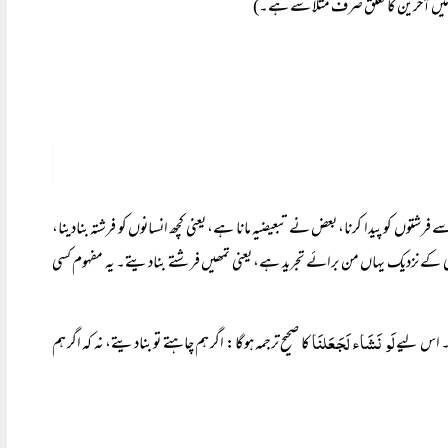
ے میں آخرین کا تعلق صرف مثلا سے ہے۔)
فرشتوں کو پیدا کرنا، بعض نے تبعیضیہ مانا ہے، یعنی کچھ انسانوں کو فرشتہ بنادینا،
ی کے نزدیک یہاں من برائے تجرید ہے، یعنی تمھیں فرشتے بنادیتے۔ یہ مفہوم کسی
لَو نَشَاء لَجَعَلنَا
ے۔ اس لیے
کا صحیح ترجمہ ہوگا: اگر ہم چاہتے تو بنادیتے، نہ کہ اگر ہم