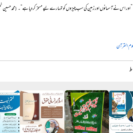
”اور اس نے آسمانوں اور زمین کی سب چیزوں کو تمہارے لیے مسخر کر دیا ہے“۔
محمد حسین ن
(
لوم القرآن
اط