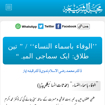
’’الوفاء باسماء النساء‘‘ / ” تین
طلاق: ایک سماجی المیہ“
ڈاکٹر محمد رضی الاسلام ندوی
ڈاکٹر قبلہ ایاز
’’الوفاء باسماء النساء‘‘
محدّثات انسائیکلوپیڈیا)
(
علمی حلقوں میں یہ خبر بہت خوشی و مسرّت کے ساتھ سنی جائے گی کہ ڈاکٹر محمد اکرم