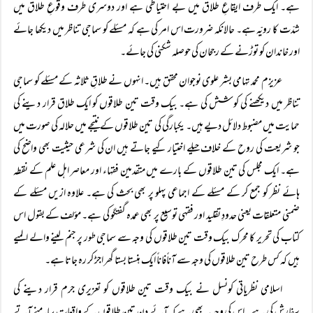
ہے۔ ایک طرف ایقاعِ طلاق میں بے احتیاطی ہے اور دوسری طرف وقوعِ طلاق میں
شدّت کا رویّہ ہے۔ حالانکہ ضرورت اس امر کی ہے کہ مسئلے کو سماجی تناظر میں دیکھا جائے
اور خاندان کو توڑنے کے رجحان کی حوصلہ شکنی کی جائے۔
عزیزم محمد تہامی بشر علوی نوجوان محقق ہیں۔ انہوں نے طلاقِ ثلاثہ کے مسئلے کو سماجی
تناظر میں دیکھنے کی کو شش کی ہے۔ بیک وقت تین طلاقوں کو ایک طلاق قرار دینے کی
حمایت میں مضبوط دلائل دیے ہیں۔ یکبارگی کی تین طلاقوں کے نتیجے میں حلالہ کی صورت میں
جو شریعت کی روح کے خلاف حیلے اختیار کیے جاتے ہیں ان کی شرعی حیثیت بھی واضح کی
ہے۔ ایک مجلس کی تین طلاقوں کے بارے میں متقدمین فقہاء اور معاصر اہل علم کے نقطہ
ہائے نظر کو جمع کر کے مسئلے کے اجماعی پہلو پر بھی بحث کی ہے۔ علاوہ ازیں مسئلے کے
ضمنی متعلقات یعنی حدودِ تقلید اور فقہی توسیع پر بھی عمده گفتگو کی ہے۔ مؤلف کے بقول اس
کتاب کی تحریر کا محرک بیک وقت تین طلاقوں کی وجہ سے سماجی طور پر جنم لینے والے المیے
ہیں کہ کس طرح تین طلاقوں کی وجہ سے آناًفاناً ایک ہنستا بستا گھر اجڑ کر رہ جاتا ہے۔
اسلامی نظریاتی کونسل نے بیک وقت تین طلاقوں کو تعزیری جرم قرار دینے کی