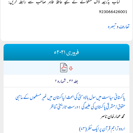
:
923066426001
تعارف و تبصرہ
فروری ۲۰۲۱ء
جلد ۳۲ ۔ شمارہ ۲
پاکستانی سیاست میں سول بالادستی کی بحث / پاکستان میں غیر مسلموں کے مذہبی
حقوق / مشرقی پاکستان کی علیحدگی : درست تاریخی تناظر
محمد عمار خان ناصر
اردو تراجم قرآن پر ایک نظر (۷۳)