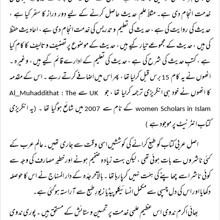
خدمت انجام دی ہے۔ مثلاً علمِ حدیث حاصل کرنے کے لیے دور دراز کا سفر کیا ہے ،
حدیث کی روایت کی ہے ، حدیث کی تعلیم و تدریس کی خدمت انجام دی ہے ، احادیث حفظ
کی ہیں ، حدیث کے مجموعے تیار کیے ہیں ، حدیث کے موضوع پر تصنیف و تالیف کا کام کیا
ہے ، کتبِ حدیث کی شرح کی ہے ، حدیث کی تعلیم کے ادارے قائم کیے ہیں ، وغیرہ ۔
انھوں نے یہ کام
برس قبل کرلیا تھا ، پھر اس میں اضافے کرتے رہے ۔ اس کے مقدمہ
15
کا انھوں نے خود ہی انگریزی ترجمہ کرلیا تھا ، جو
سے
_
Muhaddithat : The
Al
UK
کے نام سے
میں شائع ہوگیا تھا ۔
یہ انگریزی
(
2007
women Scholars in Islam
کتاب انٹرنیٹ پر موجود ہے
)
اصل عربی کتاب کو طبع کرانے کی کوششیں اسی وقت سے جاری تھیں ۔عالم عرب کے
کئی ناشروں سے بات ہوئی تھی ، لیکن بہت زیادہ ضخیم ہونے اور خطیر مصارف کی وجہ سے
کوئی ناشر اسے چھاپنے کی ہمّت نہیں کرپارہا تھا ۔ بالآخر جدّہ کے دار المنہاج نے اس کا حوصلہ
دکھایا اور اس کی دل چسپی سے مکمل انسائیکلوپیڈیا زیورِ طبع سے آراستہ ہوگئی ہے۔
بھائی اکرم ندوی اس عظیم علمی خدمت پر تحسین و ستائش کے مستحق ہیں ۔ پوری ندوی