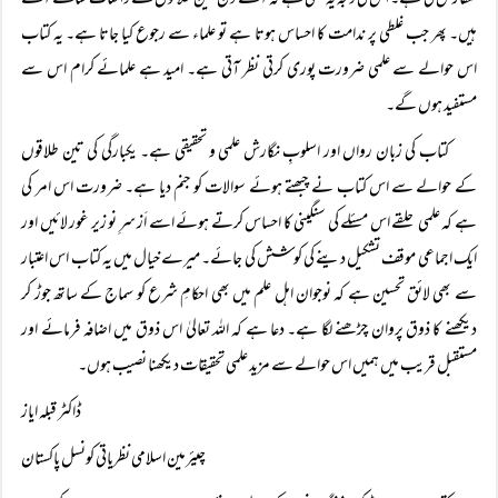
سفارش کی ہے۔ اس کی وجہ یہ بھی ہے کہ آئے دن تین طلاقوں کے واقعات سامنے آتے
ہیں۔ پھر جب غلطی پر ندامت کا احساس ہوتا ہے تو علماء سے رجوع کیا جاتا ہے۔ یہ کتاب
اس حوالے سے علمی ضرورت پوری کرتی نظر آتی ہے۔ امید ہے علمائے کرام اس سے
مستفید ہوں گے۔
کتاب کی زبان رواں اور اسلوبِ نگارش علمی و تحقیقی ہے۔ یکبارگی کی تین طلاقوں
کے حوالے سے اس کتاب نے چبھتے ہوئے سوالات کو جنم دیا ہے۔ ضرورت اس امر کی
ہے کہ علمی حلقے اس مسئلے کی سنگینی کا احساس کرتے ہوئے اسے اَز سرِ نو زیر غور لائیں اور
ایک اجماعی موقف تشکیل دینے کی کوشش کی جائے۔ میرے خیال میں یہ کتاب اس اعتبار
سے بھی لائق تحسین ہے کہ نوجوان اہل علم میں بھی احکامِ شرع کو سماج کے ساتھ جوڑ کر
دیکھنے کا ذوق پروان چڑھنے لگا ہے۔ دعا ہے کہ الله تعالىٰ اس ذوق میں اضافہ فرمائے اور
مستقبل قریب میں ہمیں اس حوالے سے مزید علمی تحقیقات دیکھنا نصیب ہوں۔
ڈاکٹر قبلہ ایاز
چیئرمین اسلامی نظریاتی کونسل پاکستان