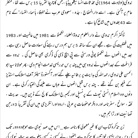
ندوی(ولادت
کی محدّثات انسائیکلوپیڈیا ، جس کا چرچا تقریباً
برس سے تھا ، منظرِ
15
1964)
عام پر آگئی ہے۔ اسے دار المنھاج ، جدّہ ، سعودی عرب نے'الوفاء بأسماء النساء' کے نام
سے
جلدوں میں شائع کیا ہے ۔
43
ڈاکٹر اکرم ندوی نے دار العلوم ندوۃ العلماء لکھنؤ سے
میں عالمیت اور
1983
1981
میں فضلیت کی ہے ۔ مجھے ان کے ساتھ
برس ہم درس رہنے کی سعادت حاصل رہی ہے۔
5
بعد میں انھوں نے لکھنؤ یونی ورسٹی سے پی ایچ ڈی کی ڈگری بھی حاصل کی ۔ ندوہ سے
فراغت کے بعد انھوں نے ندوہ ہی میں چند برس تدریسی خدمت انجام دی ، پھر مولانا سید ابو
الحسن علی ندوی رحمہ اللہ کی ہدایت پر برطانیہ چلے گئے اور آکسفورڈ سینٹر آف اسلامک اسٹڈیز
کے فیلو بن گئے تھے ۔ چند برس قبل انھوں نے وہاں سے علیٰحدگی اختیار کرلی ہے۔ ان
دنوں وہ السلام انسٹی ٹیوٹ کے پرنسپل اور کیمبرج اسلامک کالج کے ڈین ہیں۔ حدیث ،
فقہ ، سوانح ، سفرنامہ اور دیگر موضوعات پر عربی ، اردو اور انگریزی میں ان کی تقریباً
درجن
3
تصانیف اور تراجم ہیں ۔
زیرِ تذکرہ کتاب ان کا غیر معمولی کارنامہ ہے _ اس میں عہدِ نبوی سے موجودہ دور تک
کی دس ہزار ایسی خواتین کا تذکرہ ہے جنھوں نے کسی نہ کسی پہلو سے حدیثِ نبوی کی