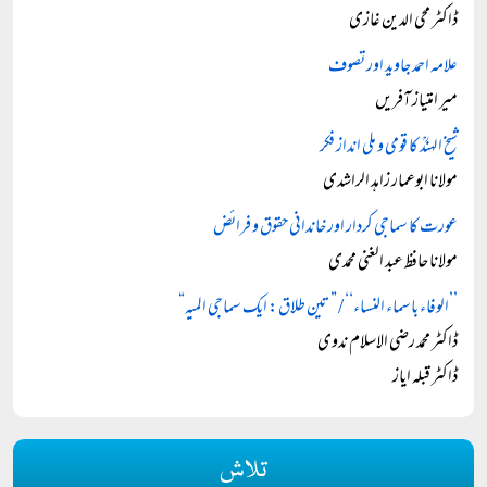
ڈاکٹر محی الدین غازی
علامہ احمد جاوید اور تصوف
میر امتیاز آفریں
شیخ الہندؒ کا قومی و ملی انداز فکر
مولانا ابوعمار زاہد الراشدی
عورت کا سماجی کردار اور خاندانی حقوق و فرائض
مولانا حافظ عبد الغنی محمدی
’’الوفاء باسماء النساء‘‘ / ” تین طلاق: ایک سماجی المیہ“
ڈاکٹر محمد رضی الاسلام ندوی
ڈاکٹر قبلہ ایاز
تلاش