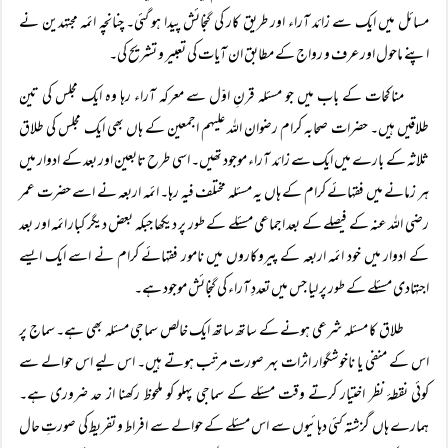
مسائل میں ایک سے زائد آراء اور طریق کار کی گنجائش پیدا ہو گئی۔ چنانچہ ائمہ مجتہدین نے
اپنے ماحول اور عرف و رواج کے مطابق ان آیات کی تعبیر و تشریح کی۔
مناکحات کے باب میں جو مسئلہ قرنِ اوّل سے معرکہ آراء رہا وہ ایک مجلس کی تین
طلاقیں ہیں۔ حضرات صحابہ کرام رضوان الله علیہم اجمعین کے ہاں بھی ایک مجلس کی طلاق
ثلاثہ کے بارے میں ایک سے زائد آراء موجود تھیں۔ اسی طرح تابعین اور بعد کے ادوار میں
ہر زمانے میں فقہائے کرام کے ہاں یہ مسئلہ مختلف فیہ رہا۔ ائمہ اربعہ نے اسے حضرت عمر
رضی اللہ عنہ کے فیصلے کے بعد اجماعی مسئلے کے طور پر دیکھا جبکہ بعض دیگر کبار ائمہ اور بعد
کے ادوار میں خود ائمہ اربعہ کے پیروکاروں میں نامور فقہائے کرام نے اسے ایک ایسے
اجتہادی مسئلے کے طور پر لیا جس میں تعددِ آراء کی گنجائش موجود ہے۔
طلاق کا مسئلہ شرعی ہونے کے ساتھ ساتھ ایک خالص سماجی مسئلہ بھی ہے۔ سماج پر
اس کے منفی یا ناخوشگوار اثرات بہر صورت مرتّب ہوتے ہیں۔ اس لیے اس حوالے سے
کوئی نقطۂ نظر اختیار کرتے وقت مسئلے کے سماجی پہلو کو ملحوظ رکھنا از حد ضروری ہے۔
ہمارے ہاں گزشتہ کئی دہائیوں سے اس مسئلے کے حوالے سے افراط و تفریط کی صورتِ حال