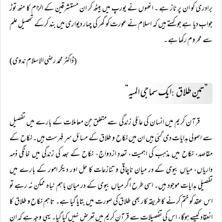
برادری کو ان پر ناز ہے ۔ انھوں نے یورپ میں بیٹھ کر ان مستشرقین کے الزام کا منھ توڑ
جواب دیا ہے جو کہتے ہیں کہ اسلام نے عورت کو گھر کی چہار دیواری میں بند کرکے تحصیلِ علم
سے محروم رکھا ہے ۔
(ڈاکٹر محمد رضی الاسلام ندوی)
” تین طلاق
ایک سماجی المیہ“
:
قرآن کریم میں انسان کی عائلی زندگی سے متعلق جن معاملات کے بارے میں تفصیل
سے اصولی ہدایات دی گئی ہیں ان میں نکاح و طلاق کے مسائل سرِ فہرست ہیں۔ نکاح کے
مقاصد، نکاح میں مذہب کی اہمیت، تعددِ ازدواج، نکاح کے بعد کی زندگی میں خانگی ذمہ
داریاں، میاں بیوی کے در میان ناچاقی و تنازعات کا حل اور دیگر امور کے بارے میں
تفصیلی ہدایات موجود ہیں۔ اسی طرح اگر میاں بیوی کے در میان باہم نباه ممکن نہ رہے تو
اس عقد کو ختم کرنے کا طریقہ کار بھی طلاق کی صورت میں بتایا گیا ہے۔ تاہم نکاح و طلاق کا
انعقاد کیسے ہوگا، اس کی تفصیلات سے قرآن کریم میں تعرض نہیں کیا گیا۔ یہی وجہ ہے کہ ان