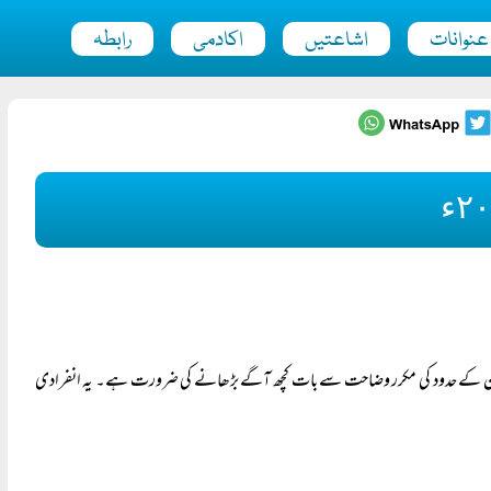
عنوانات
اشاعتیں
اکادمی
رابطہ
انون کے حدود کی مکرر وضاحت سے بات کچھ آگے بڑھانے کی ضرورت ہے۔ یہ انفرادی