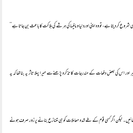
شروع کر دیتا ہے، تو وہ اپنی اوردنیا و مافیہا کی ہر شے کی ہلاکت کا باعث بن جاتا ہے‘‘
 اور اس کی بعض دفعات کے مندرجات کا تذکرہ پڑھنےسے میرا پہلا تاثر یہ بناتھا کہ یہ
 جائیں۔ لیکن اگر کسی قوم کے طے شدہ معاملات کو ہی متنازع بنانے پر زور صرف ہونے