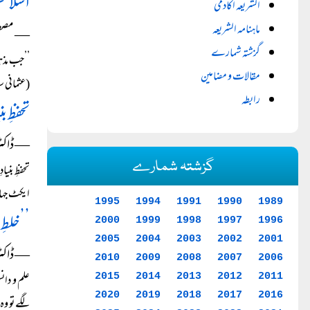
اسلامس
الشریعہ اکادمی
ماہنامہ الشریعہ
― مصطفٰ
گزشتہ شمارے
’’جب مذہب
مقالات و مضامین
(عثمانی 
رابطہ
تحفظِ 
― ڈاکٹر م
گزشتہ شمارے
تحفظِ بنی
ایکٹ جہال
1995
1994
1991
1990
1989
’’خلطِ
2000
1999
1998
1997
1996
2005
2004
2003
2002
2001
― ڈاکٹر
2010
2009
2008
2007
2006
2015
2014
2013
2012
2011
علم و دان
2020
2019
2018
2017
2016
لگے تو وہ