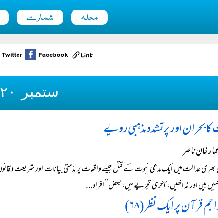
مجلہ
شمارے
ستمبر ۲۰۲۰ء
کابحران اور پرتشدد مذہبی رویے
مار خان ناصر
ں بھری عدالت میں ایک مدعی نبوت کے قتل جیسے واقعات پر مذمتی بیانات اور شریعت وق
یں ہیں اور نہ انھیں، آخری تجزیے میں، بعض ’’افراد...
اجم قرآن پر ایک نظر (۶۸)