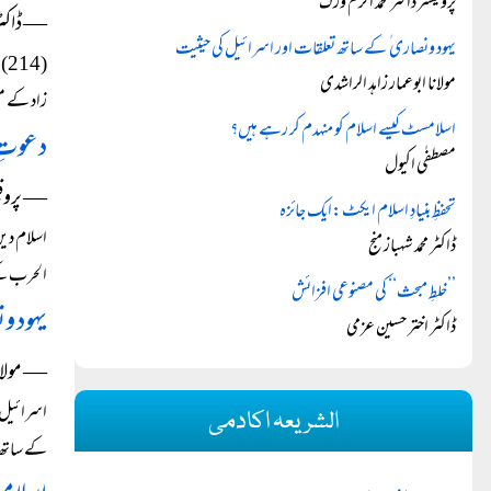
پروفیسر ڈاکٹر محمد اکرم ورک
― ڈاکٹر
یہود ونصاری ٰ کے ساتھ تعلقات اور اسرائیل کی حیثیت
(4
مولانا ابوعمار زاہد الراشدی
زاد کے مف
اسلامسٹ کیسے اسلام کو منہدم کر رہے ہیں؟
دعوتِ د
مصطفٰی اکیول
― پروفیس
تحفظِ بنیادِ اسلام ایکٹ:ایک جائزہ
اسلام دین
ڈاکٹر محمد شہباز منج
الحرب کے 
’’خلطِ مبحث‘‘ کی مصنوعی افزائش
یہود و
ڈاکٹر اختر حسین عزمی
― مولانا
اسرائیل ک
الشریعہ اکادمی
کے ساتھ 