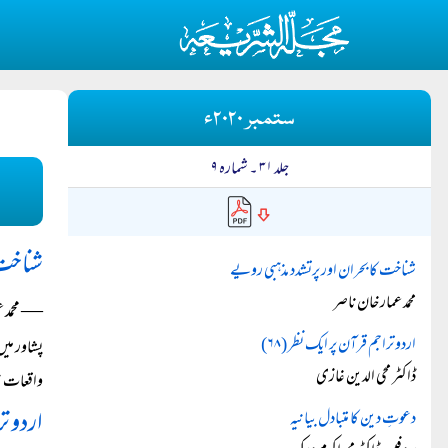
ستمبر ۲۰۲۰ء
جلد ۳۱ ۔ شمارہ ۹
شناخت 
شناخت کابحران اور پرتشدد مذہبی رویے
محمد عمار خان ناصر
― محمد ع
اردو تراجم قرآن پر ایک نظر (۶۸)
پشاور می
ڈاکٹر محی الدین غازی
واقعات نہ
اردو تر
دعوتِ دین کا متبادل بیانیہ