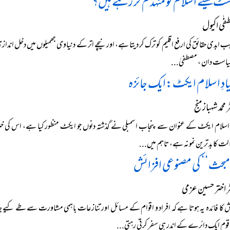
ٹ کیسے اسلام کو منہدم کر رہے ہیں؟
ی اکیول
 ابدی حقائق کی ارفع اقلیم کو ترک کر دیتا ہے، اور نیچے اتر کے دنیاوی جھمیلوں میں دخل اندازی 
سیاست دان ، مصطفیٰ...
بنیادِ اسلام ایکٹ:ایک جائزہ
حمد شہباز منج
ادِ اسلام ایکٹ کے عنوان سے پنجاب اسمبلی نے گذشتہ دنوں جو ایکٹ منظور کیا ہے، اس کی خبر
ت کا بد ترین نمونہ ہے، تاہم میں...
 مبحث‘‘ کی مصنوعی افزائش
 اختر حسین عزمی
ش کا فائدہ یہ ہوتا ہے کہ افراد و اقوام کے مسائل اور تنازعات باہمی مشاورت سے طے کیے
 قوم ایک دائرے کے اندر ہی سفر کرتی رہتی...