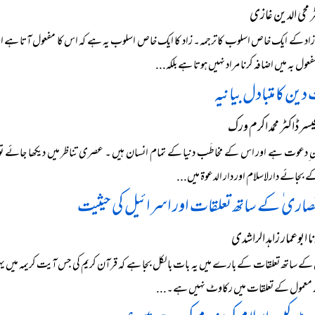
 محی الدین غازی
21) زاد کے ایک خاص اسلوب کا ترجمہ۔ زاد کا ایک خاص اسلوب یہ ہے کہ اس کا مفعول آتا ہے او
عول بہ میں اضافہ کرنا مراد نہیں ہوتا ہے بلکہ...
ین کا متبادل بیانیہ
ر ڈاکٹر محمد اکرم ورک
 ِدعوت ہے اور اس کے مخاطَب دنیا کے تمام انسان ہیں ۔ عصری تناظر میں دیکھا جائے تو ان اص
بجائے دارلاسلام اور دار الدعوة میں...
نصاری ٰ کے ساتھ تعلقات اور اسرائیل کی حیثیت
 ابوعمار زاہد الراشدی
ے ساتھ تعلقات کے بارے میں یہ بات بالکل بجا ہے کہ قرآن کریم کی جس آیت کریمہ میں یہود 
معمول کے تعلقات میں رکاوٹ نہیں ہے۔...