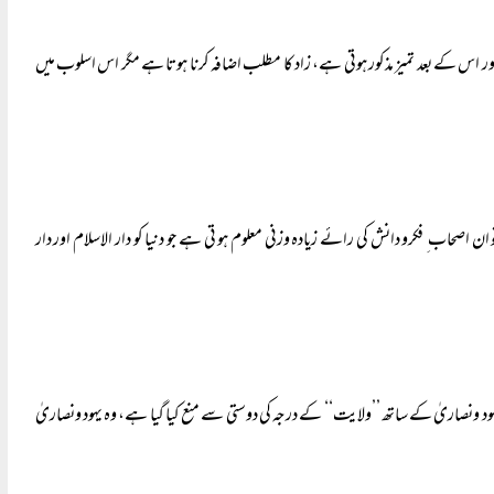
ر اس کے بعد تمیز مذکور ہوتی ہے، زاد کا مطلب اضافہ کرنا ہوتا ہے مگر اس اسلوب میں
حاب ِ فکرو دانش کی رائے زیادہ وزنی معلوم ہو تی ہے جو دنیا کو دار الاسلام اور دار
ونصاریٰ کے ساتھ ’’ولایت‘‘ کے درجہ کی دوستی سے منع کیا گیا ہے، وہ یہود ونصاریٰ