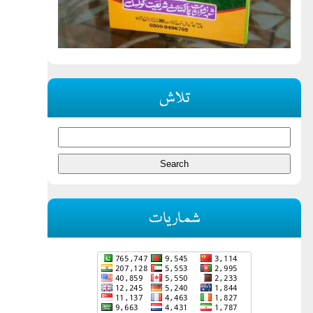
تلاش
شماریات